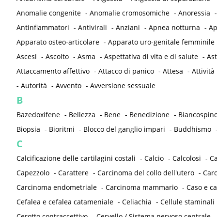
Anomalie congenite
-
Anomalie cromosomiche
-
Anoressia
Antinfiammatori
-
Antivirali
-
Anziani
-
Apnea notturna
-
Ap
Apparato osteo-articolare
-
Apparato uro-genitale femminile
Ascesi
-
Ascolto
-
Asma
-
Aspettativa di vita e di salute
-
As
Attaccamento affettivo
-
Attacco di panico
-
Attesa
-
Attività 
-
Autorità
-
Avvento
-
Avversione sessuale
B
Bazedoxifene
-
Bellezza
-
Bene
-
Benedizione
-
Biancospin
Biopsia
-
Bioritmi
-
Blocco del ganglio impari
-
Buddhismo
C
Calcificazione delle cartilagini costali
-
Calcio
-
Calcolosi
-
C
Capezzolo
-
Carattere
-
Carcinoma del collo dell'utero
-
Carc
Carcinoma endometriale
-
Carcinoma mammario
-
Caso e ca
Cefalea e cefalea catameniale
-
Celiachia
-
Cellule staminali
Cerotto contraccettivo
-
Cervello / Sistema nervoso centrale