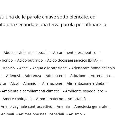
su una delle parole chiave sotto elencate, ed
 una seconda e una terza parola per affinare la
-
Abuso e violenza sessuale
-
Accanimento terapeutico
-
o borico
-
Acido butirrico
-
Acido docosaesaenoico (DHA)
-
aluronico
-
Acne
-
Acqua e idratazione
-
Adenocarcinoma del col
i
-
Adenosi
-
Aderenza
-
Adolescenti
-
Adozione
-
Adrenalina
-
vita
-
Alcol
-
Aliamidi
-
Alienazione
-
Alimentazione e dieta
-
-
Ambiente e cambiamenti climatici
-
Ambiente ospedaliero
-
-
Amore coniugale
-
Amore materno
-
Amortalità
-
-
Anello vaginale contraccettivo
-
Anemia
-
Anestesia generale
-
-
Animali
-
Animazione negli ospedali
-
Anismo
-