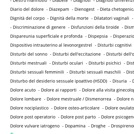
-
Destro mannosio
-
Diabete
-
Diagnosi
-
Diagnosi differenzi
Diario del dolore
-
Diazepam
-
Dienogest
-
Dieta chetogenic
Dignità del corpo
-
Dignità della morte
-
Dilatatori vaginali
-
Discriminazione di genere
-
Disfunzioni della tiroide
-
Dism
Dispareunia superficiale e profonda
-
Dispepsia
-
Disperazi
Dispositivo intrauterino al levonorgestrel
-
Disturbi cognitivi
Disturbi del sonno
-
Disturbi dell'eccitazione
-
Disturbi dell
Disturbi mestruali
-
Disturbi oculari
-
Disturbi psichici
-
Dis
Disturbi sessuali femminili
-
Disturbi sessuali maschili
-
Dis
Disturbo del desiderio sessuale ipoattivo (HSDD)
-
Disuria
-
D
Dolore acuto
-
Dolore ai rapporti
-
Dolore alla visita ginecolo
Dolore lombare
-
Dolore mestruale / Dismenorrea
-
Dolore 
Dolore nociplastico
-
Dolore osteo-articolare
-
Dolore ovulato
Dolore post operatorio
-
Dolore post parto
-
Dolore psicogen
Dolore vulvare iatrogeno
-
Dopamina
-
Droghe
-
Drospireno