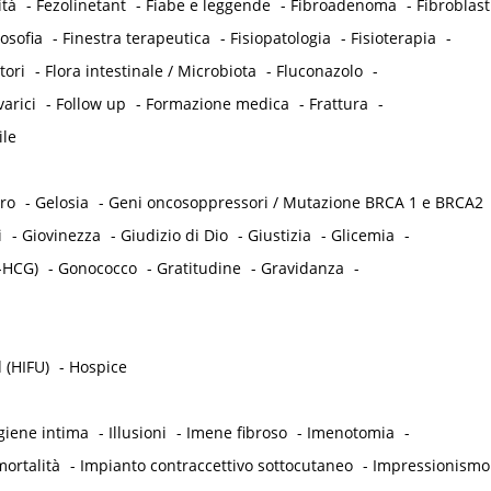
ità
-
Fezolinetant
-
Fiabe e leggende
-
Fibroadenoma
-
Fibroblast
losofia
-
Finestra terapeutica
-
Fisiopatologia
-
Fisioterapia
-
tori
-
Flora intestinale / Microbiota
-
Fluconazolo
-
varici
-
Follow up
-
Formazione medica
-
Frattura
-
ile
tro
-
Gelosia
-
Geni oncosoppressori / Mutazione BRCA 1 e BRCA2
i
-
Giovinezza
-
Giudizio di Dio
-
Giustizia
-
Glicemia
-
-HCG)
-
Gonococco
-
Gratitudine
-
Gravidanza
-
 (HIFU)
-
Hospice
giene intima
-
Illusioni
-
Imene fibroso
-
Imenotomia
-
ortalità
-
Impianto contraccettivo sottocutaneo
-
Impressionismo