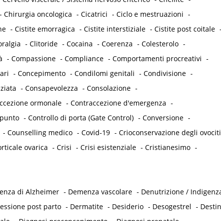
-
Chirurgia oncologica
-
Cicatrici
-
Ciclo e mestruazioni
-
he
-
Cistite emorragica
-
Cistite interstiziale
-
Cistite post coitale
oralgia
-
Clitoride
-
Cocaina
-
Coerenza
-
Colesterolo
-
à
-
Compassione
-
Compliance
-
Comportamenti procreativi
-
ari
-
Concepimento
-
Condilomi genitali
-
Condivisione
-
ziata
-
Consapevolezza
-
Consolazione
-
accezione ormonale
-
Contraccezione d'emergenza
-
punto
-
Controllo di porta (Gate Control)
-
Conversione
-
-
Counselling medico
-
Covid-19
-
Crioconservazione degli ovociti
rticale ovarica
-
Crisi
-
Crisi esistenziale
-
Cristianesimo
-
nza di Alzheimer
-
Demenza vascolare
-
Denutrizione / Indigenz
essione post parto
-
Dermatite
-
Desiderio
-
Desogestrel
-
Desti