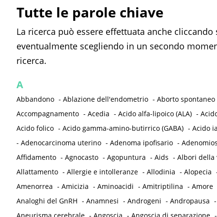
Tutte le parole chiave
La ricerca può essere effettuata anche cliccando 
eventualmente scegliendo in un secondo momento
ricerca.
A
Abbandono
-
Ablazione dell'endometrio
-
Aborto spontaneo
Accompagnamento
-
Acedia
-
Acido alfa-lipoico (ALA)
-
Acid
Acido folico
-
Acido gamma-amino-butirrico (GABA)
-
Acido i
-
Adenocarcinoma uterino
-
Adenoma ipofisario
-
Adenomios
Affidamento
-
Agnocasto
-
Agopuntura
-
Aids
-
Albori della 
Allattamento
-
Allergie e intolleranze
-
Allodinia
-
Alopecia
Amenorrea
-
Amicizia
-
Aminoacidi
-
Amitriptilina
-
Amore
Analoghi del GnRH
-
Anamnesi
-
Androgeni
-
Andropausa
Aneurisma cerebrale
-
Angoscia
-
Angoscia di separazione