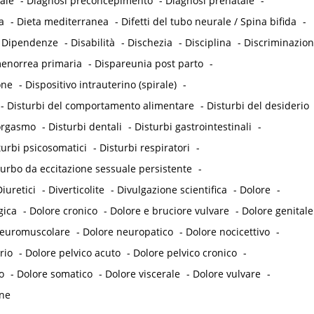
ale
-
Diagnosi preconcepimento
-
Diagnosi prenatale
-
a
-
Dieta mediterranea
-
Difetti del tubo neurale / Spina bifida
-
-
Dipendenze
-
Disabilità
-
Dischezia
-
Disciplina
-
Discriminazio
enorrea primaria
-
Dispareunia post parto
-
one
-
Dispositivo intrauterino (spirale)
-
-
Disturbi del comportamento alimentare
-
Disturbi del desiderio
'orgasmo
-
Disturbi dentali
-
Disturbi gastrointestinali
-
turbi psicosomatici
-
Disturbi respiratori
-
turbo da eccitazione sessuale persistente
-
iuretici
-
Diverticolite
-
Divulgazione scientifica
-
Dolore
-
gica
-
Dolore cronico
-
Dolore e bruciore vulvare
-
Dolore genitale
neuromuscolare
-
Dolore neuropatico
-
Dolore nocicettivo
-
rio
-
Dolore pelvico acuto
-
Dolore pelvico cronico
-
o
-
Dolore somatico
-
Dolore viscerale
-
Dolore vulvare
-
ne