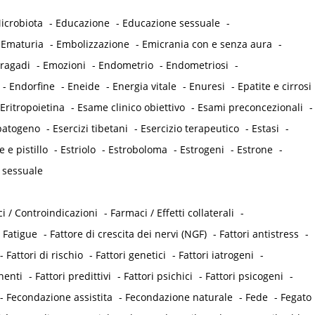
icrobiota
-
Educazione
-
Educazione sessuale
-
-
Ematuria
-
Embolizzazione
-
Emicrania con e senza aura
-
 ragadi
-
Emozioni
-
Endometrio
-
Endometriosi
-
-
Endorfine
-
Eneide
-
Energia vitale
-
Enuresi
-
Epatite e cirrosi
Eritropoietina
-
Esame clinico obiettivo
-
Esami preconcezionali
-
opatogeno
-
Esercizi tibetani
-
Esercizio terapeutico
-
Estasi
-
e e pistillo
-
Estriolo
-
Estroboloma
-
Estrogeni
-
Estrone
-
 sessuale
i / Controindicazioni
-
Farmaci / Effetti collaterali
-
-
Fatigue
-
Fattore di crescita dei nervi (NGF)
-
Fattori antistress
-
-
Fattori di rischio
-
Fattori genetici
-
Fattori iatrogeni
-
nenti
-
Fattori predittivi
-
Fattori psichici
-
Fattori psicogeni
-
-
Fecondazione assistita
-
Fecondazione naturale
-
Fede
-
Fegato