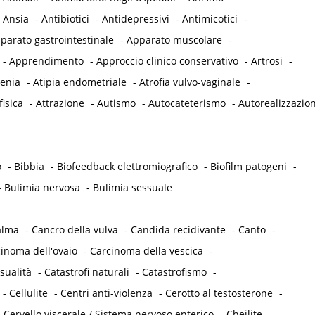
-
Ansia
-
Antibiotici
-
Antidepressivi
-
Antimicotici
-
parato gastrointestinale
-
Apparato muscolare
-
-
Apprendimento
-
Approccio clinico conservativo
-
Artrosi
-
tenia
-
Atipia endometriale
-
Atrofia vulvo-vaginale
-
fisica
-
Attrazione
-
Autismo
-
Autocateterismo
-
Autorealizzazio
o
-
Bibbia
-
Biofeedback elettromiografico
-
Biofilm patogeni
-
-
Bulimia nervosa
-
Bulimia sessuale
alma
-
Cancro della vulva
-
Candida recidivante
-
Canto
-
inoma dell'ovaio
-
Carcinoma della vescica
-
sualità
-
Catastrofi naturali
-
Catastrofismo
-
-
Cellulite
-
Centri anti-violenza
-
Cerotto al testosterone
-
-
Cervello viscerale / Sistema nervoso enterico
-
Cheilite
-