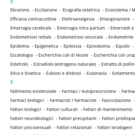
E
Ebraismo
-
Eccitazione
-
Ecografia ostetrica
-
Ecosistema / M
Efficacia contraccettiva
-
Elettroanalgesia
-
Emarginazione
Emorragia cerebrale
-
Emorragia intra partum
-
Emorroidi e
Endometriosi rettale
-
Endometriosi vescicale
-
Endometrite
Epidemia
-
Epigenetica
-
Epilessia
-
Episiotomia
-
Equolo
-
Escatologia
-
Escherichia coli di Nissle
-
Escherichia coli ur
Estetrolo
-
Estradiolo (estrogeno naturale)
-
Estratto di pollin
Etica e bioetica
-
Eubiosi e disbiosi
-
Eutanasia
-
Evitamento
F
Fallimento esistenziale
-
Farmaci / Autoprescrizione
-
Farmac
Farmaci biologici
-
Farmacisti / Farmaciste
-
Fascicolazione
Fattori biologici
-
Fattori culturali
-
Fattori di mantenimento
Fattori neurobiologici
-
Fattori precipitanti
-
Fattori predispo
Fattori psicosessuali
-
Fattori relazionali
-
Fattori teratogeni