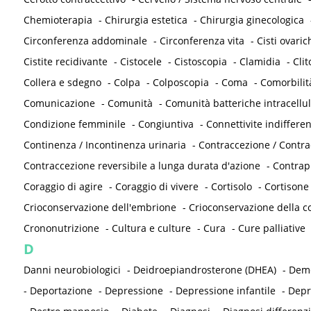
Chemioterapia
-
Chirurgia estetica
-
Chirurgia ginecologica
Circonferenza addominale
-
Circonferenza vita
-
Cisti ovaric
Cistite recidivante
-
Cistocele
-
Cistoscopia
-
Clamidia
-
Clit
Collera e sdegno
-
Colpa
-
Colposcopia
-
Coma
-
Comorbilit
Comunicazione
-
Comunità
-
Comunità batteriche intracellul
Condizione femminile
-
Congiuntiva
-
Connettivite indifferen
Continenza / Incontinenza urinaria
-
Contraccezione / Contr
Contraccezione reversibile a lunga durata d'azione
-
Contrap
Coraggio di agire
-
Coraggio di vivere
-
Cortisolo
-
Cortisone
Crioconservazione dell'embrione
-
Crioconservazione della co
Crononutrizione
-
Cultura e culture
-
Cura
-
Cure palliative
D
Danni neurobiologici
-
Deidroepiandrosterone (DHEA)
-
Deme
-
Deportazione
-
Depressione
-
Depressione infantile
-
Depr