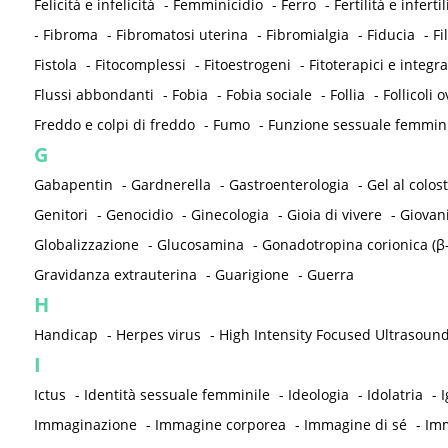
Felicità e infelicità
-
Femminicidio
-
Ferro
-
Fertilità e infertil
-
Fibroma
-
Fibromatosi uterina
-
Fibromialgia
-
Fiducia
-
Fi
Fistola
-
Fitocomplessi
-
Fitoestrogeni
-
Fitoterapici e integra
Flussi abbondanti
-
Fobia
-
Fobia sociale
-
Follia
-
Follicoli o
Freddo e colpi di freddo
-
Fumo
-
Funzione sessuale femmin
G
Gabapentin
-
Gardnerella
-
Gastroenterologia
-
Gel al colos
Genitori
-
Genocidio
-
Ginecologia
-
Gioia di vivere
-
Giovan
Globalizzazione
-
Glucosamina
-
Gonadotropina corionica (β
Gravidanza extrauterina
-
Guarigione
-
Guerra
H
Handicap
-
Herpes virus
-
High Intensity Focused Ultrasound
I
Ictus
-
Identità sessuale femminile
-
Ideologia
-
Idolatria
-
I
Immaginazione
-
Immagine corporea
-
Immagine di sé
-
Imm