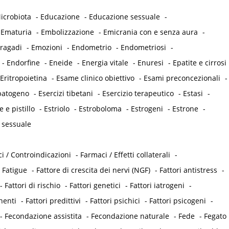
icrobiota
-
Educazione
-
Educazione sessuale
-
-
Ematuria
-
Embolizzazione
-
Emicrania con e senza aura
-
 ragadi
-
Emozioni
-
Endometrio
-
Endometriosi
-
-
Endorfine
-
Eneide
-
Energia vitale
-
Enuresi
-
Epatite e cirrosi
Eritropoietina
-
Esame clinico obiettivo
-
Esami preconcezionali
-
opatogeno
-
Esercizi tibetani
-
Esercizio terapeutico
-
Estasi
-
e e pistillo
-
Estriolo
-
Estroboloma
-
Estrogeni
-
Estrone
-
 sessuale
i / Controindicazioni
-
Farmaci / Effetti collaterali
-
-
Fatigue
-
Fattore di crescita dei nervi (NGF)
-
Fattori antistress
-
-
Fattori di rischio
-
Fattori genetici
-
Fattori iatrogeni
-
nenti
-
Fattori predittivi
-
Fattori psichici
-
Fattori psicogeni
-
-
Fecondazione assistita
-
Fecondazione naturale
-
Fede
-
Fegato