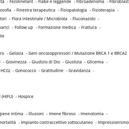
ità
-
Fezolinetant
-
Fiabe e leggende
-
Fibroadenoma
-
Fibroblast
losofia
-
Finestra terapeutica
-
Fisiopatologia
-
Fisioterapia
-
tori
-
Flora intestinale / Microbiota
-
Fluconazolo
-
varici
-
Follow up
-
Formazione medica
-
Frattura
-
ile
tro
-
Gelosia
-
Geni oncosoppressori / Mutazione BRCA 1 e BRCA2
i
-
Giovinezza
-
Giudizio di Dio
-
Giustizia
-
Glicemia
-
-HCG)
-
Gonococco
-
Gratitudine
-
Gravidanza
-
 (HIFU)
-
Hospice
giene intima
-
Illusioni
-
Imene fibroso
-
Imenotomia
-
ortalità
-
Impianto contraccettivo sottocutaneo
-
Impressionismo