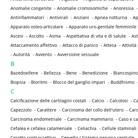
Anomalie congenite
-
Anomalie cromosomiche
-
Anoressia
Antinfiammatori
-
Antivirali
-
Anziani
-
Apnea notturna
-
Ap
Apparato osteo-articolare
-
Apparato uro-genitale femminile
Ascesi
-
Ascolto
-
Asma
-
Aspettativa di vita e di salute
-
As
Attaccamento affettivo
-
Attacco di panico
-
Attesa
-
Attività 
-
Autorità
-
Avvento
-
Avversione sessuale
B
Bazedoxifene
-
Bellezza
-
Bene
-
Benedizione
-
Biancospin
Biopsia
-
Bioritmi
-
Blocco del ganglio impari
-
Buddhismo
C
Calcificazione delle cartilagini costali
-
Calcio
-
Calcolosi
-
C
Capezzolo
-
Carattere
-
Carcinoma del collo dell'utero
-
Carc
Carcinoma endometriale
-
Carcinoma mammario
-
Caso e ca
Cefalea e cefalea catameniale
-
Celiachia
-
Cellule staminali
Cerotto contraccettivo
-
Cervello / Sistema nervoso centrale