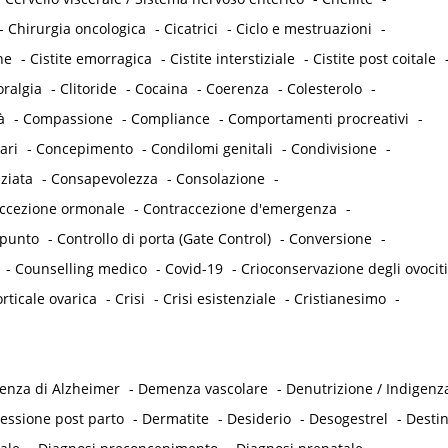
-
Chirurgia oncologica
-
Cicatrici
-
Ciclo e mestruazioni
-
he
-
Cistite emorragica
-
Cistite interstiziale
-
Cistite post coitale
oralgia
-
Clitoride
-
Cocaina
-
Coerenza
-
Colesterolo
-
à
-
Compassione
-
Compliance
-
Comportamenti procreativi
-
ari
-
Concepimento
-
Condilomi genitali
-
Condivisione
-
ziata
-
Consapevolezza
-
Consolazione
-
accezione ormonale
-
Contraccezione d'emergenza
-
punto
-
Controllo di porta (Gate Control)
-
Conversione
-
-
Counselling medico
-
Covid-19
-
Crioconservazione degli ovociti
rticale ovarica
-
Crisi
-
Crisi esistenziale
-
Cristianesimo
-
nza di Alzheimer
-
Demenza vascolare
-
Denutrizione / Indigenz
essione post parto
-
Dermatite
-
Desiderio
-
Desogestrel
-
Desti