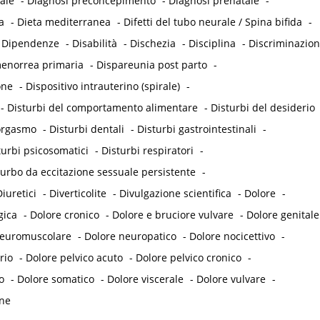
ale
-
Diagnosi preconcepimento
-
Diagnosi prenatale
-
a
-
Dieta mediterranea
-
Difetti del tubo neurale / Spina bifida
-
-
Dipendenze
-
Disabilità
-
Dischezia
-
Disciplina
-
Discriminazio
enorrea primaria
-
Dispareunia post parto
-
one
-
Dispositivo intrauterino (spirale)
-
-
Disturbi del comportamento alimentare
-
Disturbi del desiderio
'orgasmo
-
Disturbi dentali
-
Disturbi gastrointestinali
-
turbi psicosomatici
-
Disturbi respiratori
-
turbo da eccitazione sessuale persistente
-
iuretici
-
Diverticolite
-
Divulgazione scientifica
-
Dolore
-
gica
-
Dolore cronico
-
Dolore e bruciore vulvare
-
Dolore genitale
neuromuscolare
-
Dolore neuropatico
-
Dolore nocicettivo
-
rio
-
Dolore pelvico acuto
-
Dolore pelvico cronico
-
o
-
Dolore somatico
-
Dolore viscerale
-
Dolore vulvare
-
ne