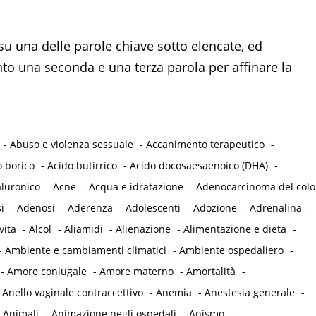
su una delle parole chiave sotto elencate, ed
 una seconda e una terza parola per affinare la
-
Abuso e violenza sessuale
-
Accanimento terapeutico
-
o borico
-
Acido butirrico
-
Acido docosaesaenoico (DHA)
-
aluronico
-
Acne
-
Acqua e idratazione
-
Adenocarcinoma del col
i
-
Adenosi
-
Aderenza
-
Adolescenti
-
Adozione
-
Adrenalina
-
vita
-
Alcol
-
Aliamidi
-
Alienazione
-
Alimentazione e dieta
-
-
Ambiente e cambiamenti climatici
-
Ambiente ospedaliero
-
-
Amore coniugale
-
Amore materno
-
Amortalità
-
-
Anello vaginale contraccettivo
-
Anemia
-
Anestesia generale
-
-
Animali
-
Animazione negli ospedali
-
Anismo
-