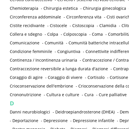
Chemioterapia
-
Chirurgia estetica
-
Chirurgia ginecologica
Circonferenza addominale
-
Circonferenza vita
-
Cisti ovaric
Cistite recidivante
-
Cistocele
-
Cistoscopia
-
Clamidia
-
Clit
Collera e sdegno
-
Colpa
-
Colposcopia
-
Coma
-
Comorbilit
Comunicazione
-
Comunità
-
Comunità batteriche intracellul
Condizione femminile
-
Congiuntiva
-
Connettivite indifferen
Continenza / Incontinenza urinaria
-
Contraccezione / Contr
Contraccezione reversibile a lunga durata d'azione
-
Contrap
Coraggio di agire
-
Coraggio di vivere
-
Cortisolo
-
Cortisone
Crioconservazione dell'embrione
-
Crioconservazione della co
Crononutrizione
-
Cultura e culture
-
Cura
-
Cure palliative
D
Danni neurobiologici
-
Deidroepiandrosterone (DHEA)
-
Deme
-
Deportazione
-
Depressione
-
Depressione infantile
-
Depr