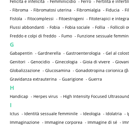
Felicità e infelicità
-
Femminicidio
-
Ferro
-
Fertilità e infertil
-
Fibroma
-
Fibromatosi uterina
-
Fibromialgia
-
Fiducia
-
Fi
Fistola
-
Fitocomplessi
-
Fitoestrogeni
-
Fitoterapici e integra
Flussi abbondanti
-
Fobia
-
Fobia sociale
-
Follia
-
Follicoli o
Freddo e colpi di freddo
-
Fumo
-
Funzione sessuale femmin
G
Gabapentin
-
Gardnerella
-
Gastroenterologia
-
Gel al colos
Genitori
-
Genocidio
-
Ginecologia
-
Gioia di vivere
-
Giovan
Globalizzazione
-
Glucosamina
-
Gonadotropina corionica (β
Gravidanza extrauterina
-
Guarigione
-
Guerra
H
Handicap
-
Herpes virus
-
High Intensity Focused Ultrasound
I
Ictus
-
Identità sessuale femminile
-
Ideologia
-
Idolatria
-
I
Immaginazione
-
Immagine corporea
-
Immagine di sé
-
Imm