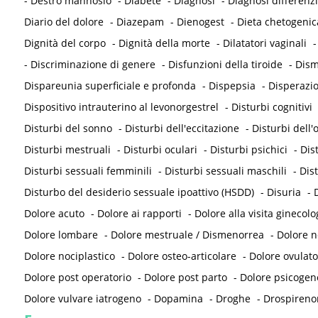
-
Destro mannosio
-
Diabete
-
Diagnosi
-
Diagnosi differenzi
Diario del dolore
-
Diazepam
-
Dienogest
-
Dieta chetogenic
Dignità del corpo
-
Dignità della morte
-
Dilatatori vaginali
-
Discriminazione di genere
-
Disfunzioni della tiroide
-
Dism
Dispareunia superficiale e profonda
-
Dispepsia
-
Disperazi
Dispositivo intrauterino al levonorgestrel
-
Disturbi cognitivi
Disturbi del sonno
-
Disturbi dell'eccitazione
-
Disturbi dell
Disturbi mestruali
-
Disturbi oculari
-
Disturbi psichici
-
Dis
Disturbi sessuali femminili
-
Disturbi sessuali maschili
-
Dis
Disturbo del desiderio sessuale ipoattivo (HSDD)
-
Disuria
-
D
Dolore acuto
-
Dolore ai rapporti
-
Dolore alla visita ginecolo
Dolore lombare
-
Dolore mestruale / Dismenorrea
-
Dolore 
Dolore nociplastico
-
Dolore osteo-articolare
-
Dolore ovulato
Dolore post operatorio
-
Dolore post parto
-
Dolore psicogen
Dolore vulvare iatrogeno
-
Dopamina
-
Droghe
-
Drospireno