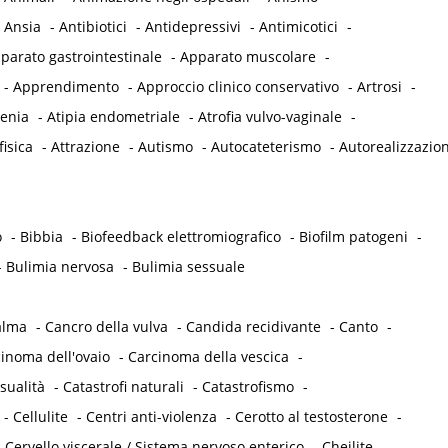
-
Ansia
-
Antibiotici
-
Antidepressivi
-
Antimicotici
-
parato gastrointestinale
-
Apparato muscolare
-
-
Apprendimento
-
Approccio clinico conservativo
-
Artrosi
-
tenia
-
Atipia endometriale
-
Atrofia vulvo-vaginale
-
fisica
-
Attrazione
-
Autismo
-
Autocateterismo
-
Autorealizzazio
o
-
Bibbia
-
Biofeedback elettromiografico
-
Biofilm patogeni
-
-
Bulimia nervosa
-
Bulimia sessuale
alma
-
Cancro della vulva
-
Candida recidivante
-
Canto
-
inoma dell'ovaio
-
Carcinoma della vescica
-
sualità
-
Catastrofi naturali
-
Catastrofismo
-
-
Cellulite
-
Centri anti-violenza
-
Cerotto al testosterone
-
-
Cervello viscerale / Sistema nervoso enterico
-
Cheilite
-