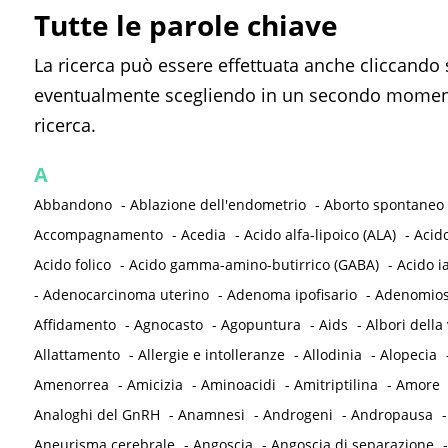
Tutte le parole chiave
La ricerca può essere effettuata anche cliccando 
eventualmente scegliendo in un secondo momento
ricerca.
A
Abbandono
-
Ablazione dell'endometrio
-
Aborto spontaneo
Accompagnamento
-
Acedia
-
Acido alfa-lipoico (ALA)
-
Acid
Acido folico
-
Acido gamma-amino-butirrico (GABA)
-
Acido i
-
Adenocarcinoma uterino
-
Adenoma ipofisario
-
Adenomios
Affidamento
-
Agnocasto
-
Agopuntura
-
Aids
-
Albori della 
Allattamento
-
Allergie e intolleranze
-
Allodinia
-
Alopecia
Amenorrea
-
Amicizia
-
Aminoacidi
-
Amitriptilina
-
Amore
Analoghi del GnRH
-
Anamnesi
-
Androgeni
-
Andropausa
Aneurisma cerebrale
-
Angoscia
-
Angoscia di separazione