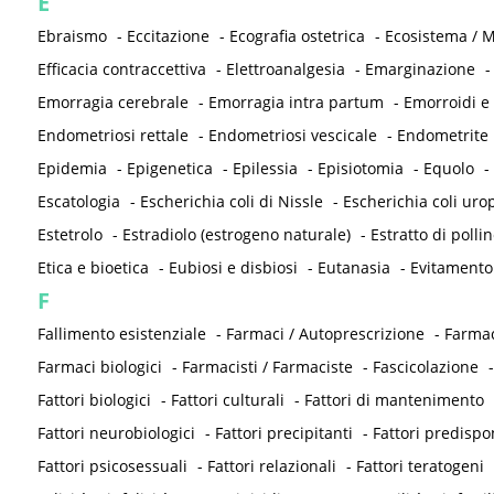
E
Ebraismo
-
Eccitazione
-
Ecografia ostetrica
-
Ecosistema / M
Efficacia contraccettiva
-
Elettroanalgesia
-
Emarginazione
Emorragia cerebrale
-
Emorragia intra partum
-
Emorroidi e
Endometriosi rettale
-
Endometriosi vescicale
-
Endometrite
Epidemia
-
Epigenetica
-
Epilessia
-
Episiotomia
-
Equolo
-
Escatologia
-
Escherichia coli di Nissle
-
Escherichia coli ur
Estetrolo
-
Estradiolo (estrogeno naturale)
-
Estratto di pollin
Etica e bioetica
-
Eubiosi e disbiosi
-
Eutanasia
-
Evitamento
F
Fallimento esistenziale
-
Farmaci / Autoprescrizione
-
Farmac
Farmaci biologici
-
Farmacisti / Farmaciste
-
Fascicolazione
Fattori biologici
-
Fattori culturali
-
Fattori di mantenimento
Fattori neurobiologici
-
Fattori precipitanti
-
Fattori predispo
Fattori psicosessuali
-
Fattori relazionali
-
Fattori teratogeni