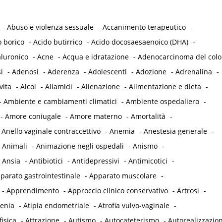
-
Abuso e violenza sessuale
-
Accanimento terapeutico
-
o borico
-
Acido butirrico
-
Acido docosaesaenoico (DHA)
-
aluronico
-
Acne
-
Acqua e idratazione
-
Adenocarcinoma del col
i
-
Adenosi
-
Aderenza
-
Adolescenti
-
Adozione
-
Adrenalina
-
vita
-
Alcol
-
Aliamidi
-
Alienazione
-
Alimentazione e dieta
-
-
Ambiente e cambiamenti climatici
-
Ambiente ospedaliero
-
-
Amore coniugale
-
Amore materno
-
Amortalità
-
-
Anello vaginale contraccettivo
-
Anemia
-
Anestesia generale
-
-
Animali
-
Animazione negli ospedali
-
Anismo
-
-
Ansia
-
Antibiotici
-
Antidepressivi
-
Antimicotici
-
parato gastrointestinale
-
Apparato muscolare
-
-
Apprendimento
-
Approccio clinico conservativo
-
Artrosi
-
tenia
-
Atipia endometriale
-
Atrofia vulvo-vaginale
-
fisica
-
Attrazione
-
Autismo
-
Autocateterismo
-
Autorealizzazio