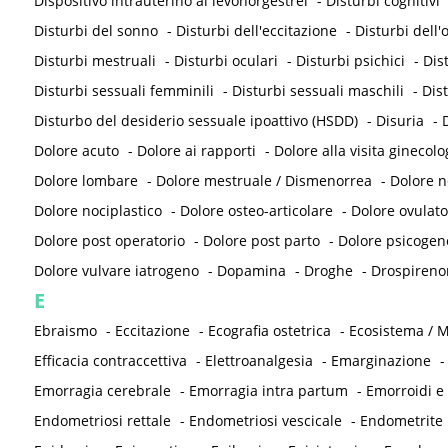
Dispositivo intrauterino al levonorgestrel
-
Disturbi cognitivi
Disturbi del sonno
-
Disturbi dell'eccitazione
-
Disturbi dell
Disturbi mestruali
-
Disturbi oculari
-
Disturbi psichici
-
Dis
Disturbi sessuali femminili
-
Disturbi sessuali maschili
-
Dis
Disturbo del desiderio sessuale ipoattivo (HSDD)
-
Disuria
-
D
Dolore acuto
-
Dolore ai rapporti
-
Dolore alla visita ginecolo
Dolore lombare
-
Dolore mestruale / Dismenorrea
-
Dolore 
Dolore nociplastico
-
Dolore osteo-articolare
-
Dolore ovulato
Dolore post operatorio
-
Dolore post parto
-
Dolore psicogen
Dolore vulvare iatrogeno
-
Dopamina
-
Droghe
-
Drospireno
E
Ebraismo
-
Eccitazione
-
Ecografia ostetrica
-
Ecosistema / M
Efficacia contraccettiva
-
Elettroanalgesia
-
Emarginazione
Emorragia cerebrale
-
Emorragia intra partum
-
Emorroidi e
Endometriosi rettale
-
Endometriosi vescicale
-
Endometrite