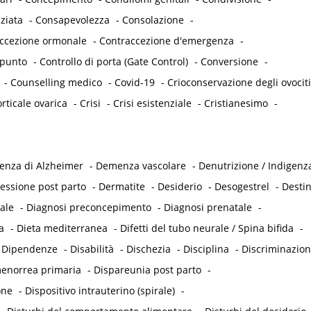
ziata
-
Consapevolezza
-
Consolazione
-
accezione ormonale
-
Contraccezione d'emergenza
-
punto
-
Controllo di porta (Gate Control)
-
Conversione
-
-
Counselling medico
-
Covid-19
-
Crioconservazione degli ovociti
rticale ovarica
-
Crisi
-
Crisi esistenziale
-
Cristianesimo
-
nza di Alzheimer
-
Demenza vascolare
-
Denutrizione / Indigenz
essione post parto
-
Dermatite
-
Desiderio
-
Desogestrel
-
Desti
ale
-
Diagnosi preconcepimento
-
Diagnosi prenatale
-
a
-
Dieta mediterranea
-
Difetti del tubo neurale / Spina bifida
-
-
Dipendenze
-
Disabilità
-
Dischezia
-
Disciplina
-
Discriminazio
enorrea primaria
-
Dispareunia post parto
-
one
-
Dispositivo intrauterino (spirale)
-