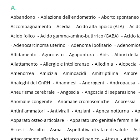
A
Abbandono
-
Ablazione dell'endometrio
-
Aborto spontaneo
Accompagnamento
-
Acedia
-
Acido alfa-lipoico (ALA)
-
Acid
Acido folico
-
Acido gamma-amino-butirrico (GABA)
-
Acido i
-
Adenocarcinoma uterino
-
Adenoma ipofisario
-
Adenomios
Affidamento
-
Agnocasto
-
Agopuntura
-
Aids
-
Albori della 
Allattamento
-
Allergie e intolleranze
-
Allodinia
-
Alopecia
Amenorrea
-
Amicizia
-
Aminoacidi
-
Amitriptilina
-
Amore
Analoghi del GnRH
-
Anamnesi
-
Androgeni
-
Andropausa
Aneurisma cerebrale
-
Angoscia
-
Angoscia di separazione
Anomalie congenite
-
Anomalie cromosomiche
-
Anoressia
Antinfiammatori
-
Antivirali
-
Anziani
-
Apnea notturna
-
Ap
Apparato osteo-articolare
-
Apparato uro-genitale femminile
Ascesi
-
Ascolto
-
Asma
-
Aspettativa di vita e di salute
-
As
Attaccamento affettivo
-
Attacco di panico
-
Attesa
-
Attività 