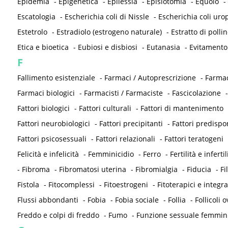
Epidemia
-
Epigenetica
-
Epilessia
-
Episiotomia
-
Equolo
-
Escatologia
-
Escherichia coli di Nissle
-
Escherichia coli ur
Estetrolo
-
Estradiolo (estrogeno naturale)
-
Estratto di pollin
Etica e bioetica
-
Eubiosi e disbiosi
-
Eutanasia
-
Evitamento
F
Fallimento esistenziale
-
Farmaci / Autoprescrizione
-
Farmac
Farmaci biologici
-
Farmacisti / Farmaciste
-
Fascicolazione
Fattori biologici
-
Fattori culturali
-
Fattori di mantenimento
Fattori neurobiologici
-
Fattori precipitanti
-
Fattori predispo
Fattori psicosessuali
-
Fattori relazionali
-
Fattori teratogeni
Felicità e infelicità
-
Femminicidio
-
Ferro
-
Fertilità e infertil
-
Fibroma
-
Fibromatosi uterina
-
Fibromialgia
-
Fiducia
-
Fi
Fistola
-
Fitocomplessi
-
Fitoestrogeni
-
Fitoterapici e integra
Flussi abbondanti
-
Fobia
-
Fobia sociale
-
Follia
-
Follicoli o
Freddo e colpi di freddo
-
Fumo
-
Funzione sessuale femmin