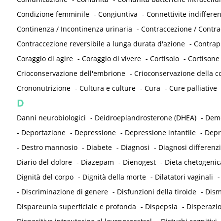
Condizione femminile
-
Congiuntiva
-
Connettivite indifferen
Continenza / Incontinenza urinaria
-
Contraccezione / Contr
Contraccezione reversibile a lunga durata d'azione
-
Contrap
Coraggio di agire
-
Coraggio di vivere
-
Cortisolo
-
Cortisone
Crioconservazione dell'embrione
-
Crioconservazione della co
Crononutrizione
-
Cultura e culture
-
Cura
-
Cure palliative
D
Danni neurobiologici
-
Deidroepiandrosterone (DHEA)
-
Deme
-
Deportazione
-
Depressione
-
Depressione infantile
-
Depr
-
Destro mannosio
-
Diabete
-
Diagnosi
-
Diagnosi differenzi
Diario del dolore
-
Diazepam
-
Dienogest
-
Dieta chetogenic
Dignità del corpo
-
Dignità della morte
-
Dilatatori vaginali
-
Discriminazione di genere
-
Disfunzioni della tiroide
-
Dism
Dispareunia superficiale e profonda
-
Dispepsia
-
Disperazi