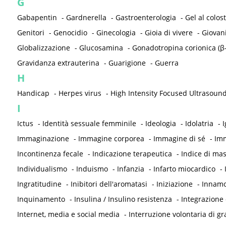
G
Gabapentin
-
Gardnerella
-
Gastroenterologia
-
Gel al colos
Genitori
-
Genocidio
-
Ginecologia
-
Gioia di vivere
-
Giovan
Globalizzazione
-
Glucosamina
-
Gonadotropina corionica (β
Gravidanza extrauterina
-
Guarigione
-
Guerra
H
Handicap
-
Herpes virus
-
High Intensity Focused Ultrasound
I
Ictus
-
Identità sessuale femminile
-
Ideologia
-
Idolatria
-
I
Immaginazione
-
Immagine corporea
-
Immagine di sé
-
Imm
Incontinenza fecale
-
Indicazione terapeutica
-
Indice di ma
Individualismo
-
Induismo
-
Infanzia
-
Infarto miocardico
-
Ingratitudine
-
Inibitori dell'aromatasi
-
Iniziazione
-
Innam
Inquinamento
-
Insulina / Insulino resistenza
-
Integrazione 
Internet, media e social media
-
Interruzione volontaria di gr