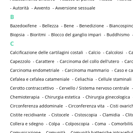
-
Autorità
-
Avvento
-
Avversione sessuale
B
Bazedoxifene
-
Bellezza
-
Bene
-
Benedizione
-
Biancospin
Biopsia
-
Bioritmi
-
Blocco del ganglio impari
-
Buddhismo
C
Calcificazione delle cartilagini costali
-
Calcio
-
Calcolosi
-
C
Capezzolo
-
Carattere
-
Carcinoma del collo dell'utero
-
Carc
Carcinoma endometriale
-
Carcinoma mammario
-
Caso e ca
Cefalea e cefalea catameniale
-
Celiachia
-
Cellule staminali
Cerotto contraccettivo
-
Cervello / Sistema nervoso centrale
Chemioterapia
-
Chirurgia estetica
-
Chirurgia ginecologica
Circonferenza addominale
-
Circonferenza vita
-
Cisti ovaric
Cistite recidivante
-
Cistocele
-
Cistoscopia
-
Clamidia
-
Clit
Collera e sdegno
-
Colpa
-
Colposcopia
-
Coma
-
Comorbilit
Comunicazione
-
Comunità
-
Comunità batteriche intracellul