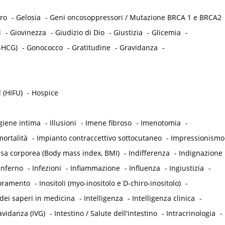
tro
-
Gelosia
-
Geni oncosoppressori / Mutazione BRCA 1 e BRCA2
i
-
Giovinezza
-
Giudizio di Dio
-
Giustizia
-
Glicemia
-
-HCG)
-
Gonococco
-
Gratitudine
-
Gravidanza
-
 (HIFU)
-
Hospice
giene intima
-
Illusioni
-
Imene fibroso
-
Imenotomia
-
ortalità
-
Impianto contraccettivo sottocutaneo
-
Impressionismo
ssa corporea (Body mass index, BMI)
-
Indifferenza
-
Indignazione
Inferno
-
Infezioni
-
Infiammazione
-
Influenza
-
Ingiustizia
-
oramento
-
Inositoli (myo-inositolo e D-chiro-inositolo)
-
dei saperi in medicina
-
Intelligenza
-
Intelligenza clinica
-
avidanza (IVG)
-
Intestino / Salute dell'intestino
-
Intracrinologia
-