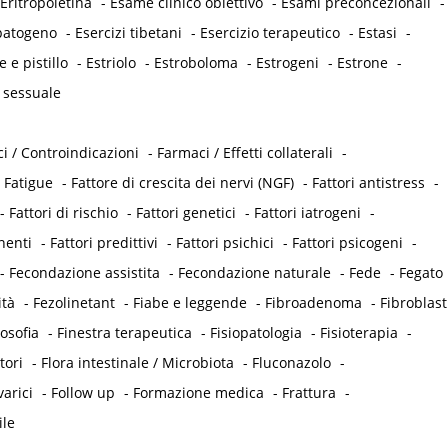
Eritropoietina
-
Esame clinico obiettivo
-
Esami preconcezionali
-
opatogeno
-
Esercizi tibetani
-
Esercizio terapeutico
-
Estasi
-
e e pistillo
-
Estriolo
-
Estroboloma
-
Estrogeni
-
Estrone
-
 sessuale
i / Controindicazioni
-
Farmaci / Effetti collaterali
-
-
Fatigue
-
Fattore di crescita dei nervi (NGF)
-
Fattori antistress
-
-
Fattori di rischio
-
Fattori genetici
-
Fattori iatrogeni
-
nenti
-
Fattori predittivi
-
Fattori psichici
-
Fattori psicogeni
-
-
Fecondazione assistita
-
Fecondazione naturale
-
Fede
-
Fegato
ità
-
Fezolinetant
-
Fiabe e leggende
-
Fibroadenoma
-
Fibroblast
losofia
-
Finestra terapeutica
-
Fisiopatologia
-
Fisioterapia
-
tori
-
Flora intestinale / Microbiota
-
Fluconazolo
-
varici
-
Follow up
-
Formazione medica
-
Frattura
-
ile