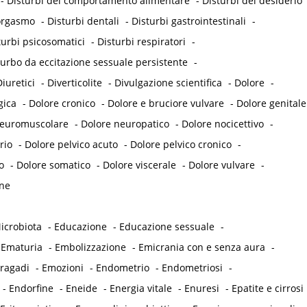
-
Disturbi del comportamento alimentare
-
Disturbi del desiderio
'orgasmo
-
Disturbi dentali
-
Disturbi gastrointestinali
-
turbi psicosomatici
-
Disturbi respiratori
-
turbo da eccitazione sessuale persistente
-
iuretici
-
Diverticolite
-
Divulgazione scientifica
-
Dolore
-
gica
-
Dolore cronico
-
Dolore e bruciore vulvare
-
Dolore genitale
neuromuscolare
-
Dolore neuropatico
-
Dolore nocicettivo
-
rio
-
Dolore pelvico acuto
-
Dolore pelvico cronico
-
o
-
Dolore somatico
-
Dolore viscerale
-
Dolore vulvare
-
ne
icrobiota
-
Educazione
-
Educazione sessuale
-
-
Ematuria
-
Embolizzazione
-
Emicrania con e senza aura
-
 ragadi
-
Emozioni
-
Endometrio
-
Endometriosi
-
-
Endorfine
-
Eneide
-
Energia vitale
-
Enuresi
-
Epatite e cirrosi