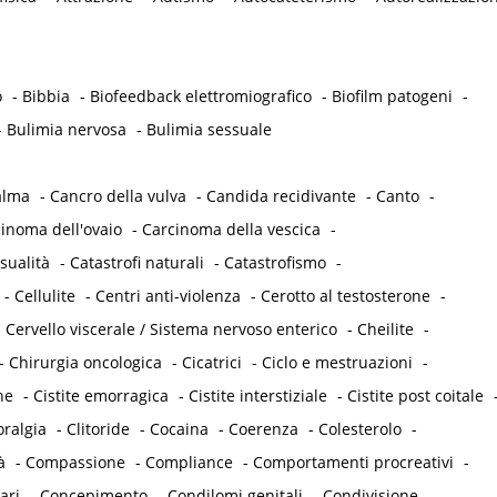
o
-
Bibbia
-
Biofeedback elettromiografico
-
Biofilm patogeni
-
-
Bulimia nervosa
-
Bulimia sessuale
alma
-
Cancro della vulva
-
Candida recidivante
-
Canto
-
inoma dell'ovaio
-
Carcinoma della vescica
-
sualità
-
Catastrofi naturali
-
Catastrofismo
-
-
Cellulite
-
Centri anti-violenza
-
Cerotto al testosterone
-
-
Cervello viscerale / Sistema nervoso enterico
-
Cheilite
-
-
Chirurgia oncologica
-
Cicatrici
-
Ciclo e mestruazioni
-
he
-
Cistite emorragica
-
Cistite interstiziale
-
Cistite post coitale
oralgia
-
Clitoride
-
Cocaina
-
Coerenza
-
Colesterolo
-
à
-
Compassione
-
Compliance
-
Comportamenti procreativi
-
ari
-
Concepimento
-
Condilomi genitali
-
Condivisione
-