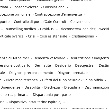
ziata
-
Consapevolezza
-
Consolazione
-
accezione ormonale
-
Contraccezione d'emergenza
-
punto
-
Controllo di porta (Gate Control)
-
Conversione
-
-
Counselling medico
-
Covid-19
-
Crioconservazione degli ovociti
rticale ovarica
-
Crisi
-
Crisi esistenziale
-
Cristianesimo
-
nza di Alzheimer
-
Demenza vascolare
-
Denutrizione / Indigenz
essione post parto
-
Dermatite
-
Desiderio
-
Desogestrel
-
Desti
ale
-
Diagnosi preconcepimento
-
Diagnosi prenatale
-
a
-
Dieta mediterranea
-
Difetti del tubo neurale / Spina bifida
-
-
Dipendenze
-
Disabilità
-
Dischezia
-
Disciplina
-
Discriminazio
enorrea primaria
-
Dispareunia post parto
-
one
-
Dispositivo intrauterino (spirale)
-