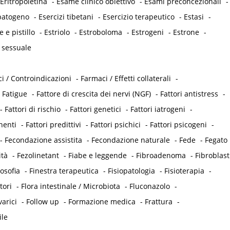
Eritropoietina
-
Esame clinico obiettivo
-
Esami preconcezionali
-
opatogeno
-
Esercizi tibetani
-
Esercizio terapeutico
-
Estasi
-
e e pistillo
-
Estriolo
-
Estroboloma
-
Estrogeni
-
Estrone
-
 sessuale
i / Controindicazioni
-
Farmaci / Effetti collaterali
-
-
Fatigue
-
Fattore di crescita dei nervi (NGF)
-
Fattori antistress
-
-
Fattori di rischio
-
Fattori genetici
-
Fattori iatrogeni
-
nenti
-
Fattori predittivi
-
Fattori psichici
-
Fattori psicogeni
-
-
Fecondazione assistita
-
Fecondazione naturale
-
Fede
-
Fegato
ità
-
Fezolinetant
-
Fiabe e leggende
-
Fibroadenoma
-
Fibroblast
losofia
-
Finestra terapeutica
-
Fisiopatologia
-
Fisioterapia
-
tori
-
Flora intestinale / Microbiota
-
Fluconazolo
-
varici
-
Follow up
-
Formazione medica
-
Frattura
-
ile