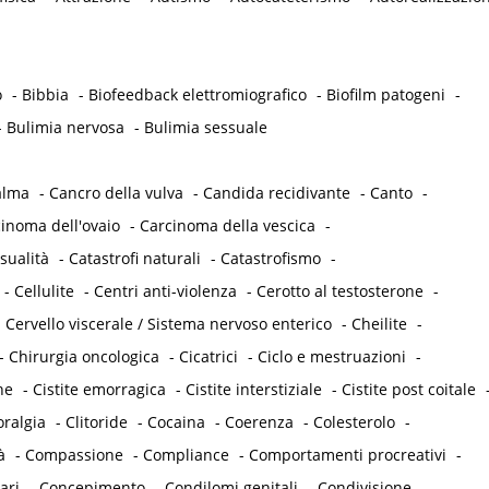
o
-
Bibbia
-
Biofeedback elettromiografico
-
Biofilm patogeni
-
-
Bulimia nervosa
-
Bulimia sessuale
alma
-
Cancro della vulva
-
Candida recidivante
-
Canto
-
inoma dell'ovaio
-
Carcinoma della vescica
-
sualità
-
Catastrofi naturali
-
Catastrofismo
-
-
Cellulite
-
Centri anti-violenza
-
Cerotto al testosterone
-
-
Cervello viscerale / Sistema nervoso enterico
-
Cheilite
-
-
Chirurgia oncologica
-
Cicatrici
-
Ciclo e mestruazioni
-
he
-
Cistite emorragica
-
Cistite interstiziale
-
Cistite post coitale
oralgia
-
Clitoride
-
Cocaina
-
Coerenza
-
Colesterolo
-
à
-
Compassione
-
Compliance
-
Comportamenti procreativi
-
ari
-
Concepimento
-
Condilomi genitali
-
Condivisione
-