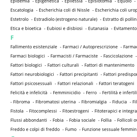
Epidemia
-
Epigenetica
-
Epilessia
-
Episiotomia
-
Equolo
-
Escatologia
-
Escherichia coli di Nissle
-
Escherichia coli ur
Estetrolo
-
Estradiolo (estrogeno naturale)
-
Estratto di pollin
Etica e bioetica
-
Eubiosi e disbiosi
-
Eutanasia
-
Evitamento
F
Fallimento esistenziale
-
Farmaci / Autoprescrizione
-
Farmac
Farmaci biologici
-
Farmacisti / Farmaciste
-
Fascicolazione
Fattori biologici
-
Fattori culturali
-
Fattori di mantenimento
Fattori neurobiologici
-
Fattori precipitanti
-
Fattori predispo
Fattori psicosessuali
-
Fattori relazionali
-
Fattori teratogeni
Felicità e infelicità
-
Femminicidio
-
Ferro
-
Fertilità e infertil
-
Fibroma
-
Fibromatosi uterina
-
Fibromialgia
-
Fiducia
-
Fi
Fistola
-
Fitocomplessi
-
Fitoestrogeni
-
Fitoterapici e integra
Flussi abbondanti
-
Fobia
-
Fobia sociale
-
Follia
-
Follicoli o
Freddo e colpi di freddo
-
Fumo
-
Funzione sessuale femmin