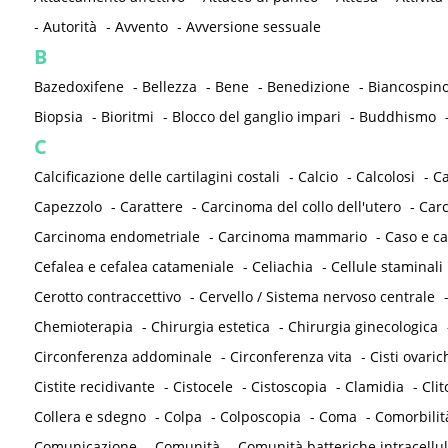
-
Autorità
-
Avvento
-
Avversione sessuale
B
Bazedoxifene
-
Bellezza
-
Bene
-
Benedizione
-
Biancospin
Biopsia
-
Bioritmi
-
Blocco del ganglio impari
-
Buddhismo
C
Calcificazione delle cartilagini costali
-
Calcio
-
Calcolosi
-
C
Capezzolo
-
Carattere
-
Carcinoma del collo dell'utero
-
Carc
Carcinoma endometriale
-
Carcinoma mammario
-
Caso e ca
Cefalea e cefalea catameniale
-
Celiachia
-
Cellule staminali
Cerotto contraccettivo
-
Cervello / Sistema nervoso centrale
Chemioterapia
-
Chirurgia estetica
-
Chirurgia ginecologica
Circonferenza addominale
-
Circonferenza vita
-
Cisti ovaric
Cistite recidivante
-
Cistocele
-
Cistoscopia
-
Clamidia
-
Clit
Collera e sdegno
-
Colpa
-
Colposcopia
-
Coma
-
Comorbilit
Comunicazione
-
Comunità
-
Comunità batteriche intracellul