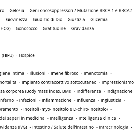
tro
-
Gelosia
-
Geni oncosoppressori / Mutazione BRCA 1 e BRCA2
i
-
Giovinezza
-
Giudizio di Dio
-
Giustizia
-
Glicemia
-
-HCG)
-
Gonococco
-
Gratitudine
-
Gravidanza
-
 (HIFU)
-
Hospice
giene intima
-
Illusioni
-
Imene fibroso
-
Imenotomia
-
ortalità
-
Impianto contraccettivo sottocutaneo
-
Impressionismo
ssa corporea (Body mass index, BMI)
-
Indifferenza
-
Indignazione
Inferno
-
Infezioni
-
Infiammazione
-
Influenza
-
Ingiustizia
-
oramento
-
Inositoli (myo-inositolo e D-chiro-inositolo)
-
dei saperi in medicina
-
Intelligenza
-
Intelligenza clinica
-
avidanza (IVG)
-
Intestino / Salute dell'intestino
-
Intracrinologia
-