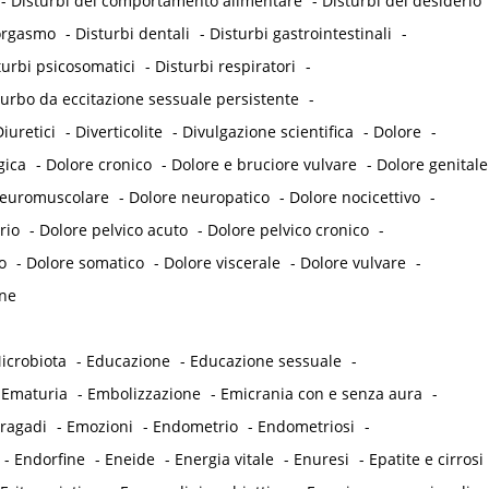
-
Disturbi del comportamento alimentare
-
Disturbi del desiderio
'orgasmo
-
Disturbi dentali
-
Disturbi gastrointestinali
-
turbi psicosomatici
-
Disturbi respiratori
-
turbo da eccitazione sessuale persistente
-
iuretici
-
Diverticolite
-
Divulgazione scientifica
-
Dolore
-
gica
-
Dolore cronico
-
Dolore e bruciore vulvare
-
Dolore genitale
neuromuscolare
-
Dolore neuropatico
-
Dolore nocicettivo
-
rio
-
Dolore pelvico acuto
-
Dolore pelvico cronico
-
o
-
Dolore somatico
-
Dolore viscerale
-
Dolore vulvare
-
ne
icrobiota
-
Educazione
-
Educazione sessuale
-
-
Ematuria
-
Embolizzazione
-
Emicrania con e senza aura
-
 ragadi
-
Emozioni
-
Endometrio
-
Endometriosi
-
-
Endorfine
-
Eneide
-
Energia vitale
-
Enuresi
-
Epatite e cirrosi