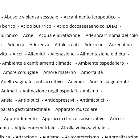
-
Abuso e violenza sessuale
-
Accanimento terapeutico
-
o borico
-
Acido butirrico
-
Acido docosaesaenoico (DHA)
-
aluronico
-
Acne
-
Acqua e idratazione
-
Adenocarcinoma del col
i
-
Adenosi
-
Aderenza
-
Adolescenti
-
Adozione
-
Adrenalina
-
vita
-
Alcol
-
Aliamidi
-
Alienazione
-
Alimentazione e dieta
-
-
Ambiente e cambiamenti climatici
-
Ambiente ospedaliero
-
-
Amore coniugale
-
Amore materno
-
Amortalità
-
-
Anello vaginale contraccettivo
-
Anemia
-
Anestesia generale
-
-
Animali
-
Animazione negli ospedali
-
Anismo
-
-
Ansia
-
Antibiotici
-
Antidepressivi
-
Antimicotici
-
parato gastrointestinale
-
Apparato muscolare
-
-
Apprendimento
-
Approccio clinico conservativo
-
Artrosi
-
tenia
-
Atipia endometriale
-
Atrofia vulvo-vaginale
-
fisica
-
Attrazione
-
Autismo
-
Autocateterismo
-
Autorealizzazio