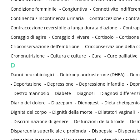
Condizione femminile
-
Congiuntiva
-
Connettivite indifferen
Continenza / Incontinenza urinaria
-
Contraccezione / Contr
Contraccezione reversibile a lunga durata d'azione
-
Contrap
Coraggio di agire
-
Coraggio di vivere
-
Cortisolo
-
Cortisone
Crioconservazione dell'embrione
-
Crioconservazione della co
Crononutrizione
-
Cultura e culture
-
Cura
-
Cure palliative
D
Danni neurobiologici
-
Deidroepiandrosterone (DHEA)
-
Deme
-
Deportazione
-
Depressione
-
Depressione infantile
-
Depr
-
Destro mannosio
-
Diabete
-
Diagnosi
-
Diagnosi differenzi
Diario del dolore
-
Diazepam
-
Dienogest
-
Dieta chetogenic
Dignità del corpo
-
Dignità della morte
-
Dilatatori vaginali
-
Discriminazione di genere
-
Disfunzioni della tiroide
-
Dism
Dispareunia superficiale e profonda
-
Dispepsia
-
Disperazi