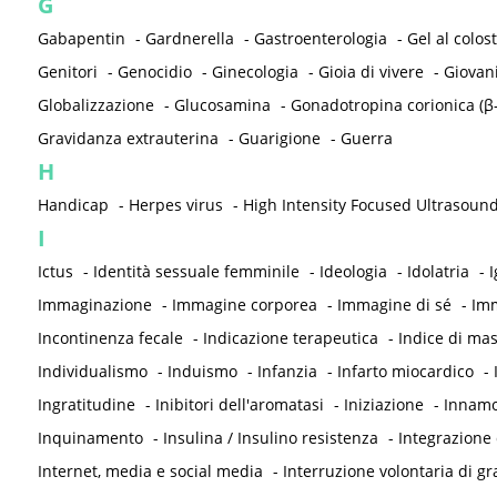
G
Gabapentin
-
Gardnerella
-
Gastroenterologia
-
Gel al colos
Genitori
-
Genocidio
-
Ginecologia
-
Gioia di vivere
-
Giovan
Globalizzazione
-
Glucosamina
-
Gonadotropina corionica (β
Gravidanza extrauterina
-
Guarigione
-
Guerra
H
Handicap
-
Herpes virus
-
High Intensity Focused Ultrasound
I
Ictus
-
Identità sessuale femminile
-
Ideologia
-
Idolatria
-
I
Immaginazione
-
Immagine corporea
-
Immagine di sé
-
Imm
Incontinenza fecale
-
Indicazione terapeutica
-
Indice di ma
Individualismo
-
Induismo
-
Infanzia
-
Infarto miocardico
-
Ingratitudine
-
Inibitori dell'aromatasi
-
Iniziazione
-
Innam
Inquinamento
-
Insulina / Insulino resistenza
-
Integrazione 
Internet, media e social media
-
Interruzione volontaria di gr