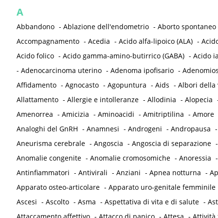
A
Abbandono
-
Ablazione dell'endometrio
-
Aborto spontaneo
Accompagnamento
-
Acedia
-
Acido alfa-lipoico (ALA)
-
Acid
Acido folico
-
Acido gamma-amino-butirrico (GABA)
-
Acido i
-
Adenocarcinoma uterino
-
Adenoma ipofisario
-
Adenomios
Affidamento
-
Agnocasto
-
Agopuntura
-
Aids
-
Albori della 
Allattamento
-
Allergie e intolleranze
-
Allodinia
-
Alopecia
Amenorrea
-
Amicizia
-
Aminoacidi
-
Amitriptilina
-
Amore
Analoghi del GnRH
-
Anamnesi
-
Androgeni
-
Andropausa
Aneurisma cerebrale
-
Angoscia
-
Angoscia di separazione
Anomalie congenite
-
Anomalie cromosomiche
-
Anoressia
Antinfiammatori
-
Antivirali
-
Anziani
-
Apnea notturna
-
Ap
Apparato osteo-articolare
-
Apparato uro-genitale femminile
Ascesi
-
Ascolto
-
Asma
-
Aspettativa di vita e di salute
-
As
Attaccamento affettivo
-
Attacco di panico
-
Attesa
-
Attività 