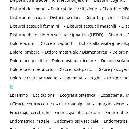
Dispositivo intrauterino al levonorgestrel
-
Disturbi cognitivi
Disturbi del sonno
-
Disturbi dell'eccitazione
-
Disturbi dell
Disturbi mestruali
-
Disturbi oculari
-
Disturbi psichici
-
Dis
Disturbi sessuali femminili
-
Disturbi sessuali maschili
-
Dis
Disturbo del desiderio sessuale ipoattivo (HSDD)
-
Disuria
-
D
Dolore acuto
-
Dolore ai rapporti
-
Dolore alla visita ginecolo
Dolore lombare
-
Dolore mestruale / Dismenorrea
-
Dolore 
Dolore nociplastico
-
Dolore osteo-articolare
-
Dolore ovulato
Dolore post operatorio
-
Dolore post parto
-
Dolore psicogen
Dolore vulvare iatrogeno
-
Dopamina
-
Droghe
-
Drospireno
E
Ebraismo
-
Eccitazione
-
Ecografia ostetrica
-
Ecosistema / M
Efficacia contraccettiva
-
Elettroanalgesia
-
Emarginazione
Emorragia cerebrale
-
Emorragia intra partum
-
Emorroidi e
Endometriosi rettale
-
Endometriosi vescicale
-
Endometrite