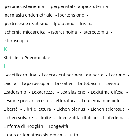
Iperomocisteinemia
-
Iperperistalsi atipica uterina
-
Iperplasia endometriale
-
Ipertensione
-
Ipertricosi e irsutismo
-
Ipotalamo
-
Irisina
-
Ischemia miocardica
-
Isotretinoina
-
Isterectomia
-
Isteroscopia
K
Klebsiella Pneumoniae
L
L-acetilcarnitina
-
Lacerazioni perineali da parto
-
Lacrime
-
Laicità
-
Laparoscopia
-
Lassativi
-
Lattobacilli
-
Lavoro
-
Leadership
-
Leggerezza
-
Legislazione
-
Legittima difesa
-
Lesione precancerosa
-
Letteratura
-
Leucemia mieloide
-
Libertà
-
Libri e lettura
-
Lichen planus
-
Lichen sclerosus
-
Lichen vulvare
-
Limite
-
Linee guida cliniche
-
Linfedema
-
Linfoma di Hodgkin
-
Longevità
-
Lupus eritematoso sistemico
-
Lutto