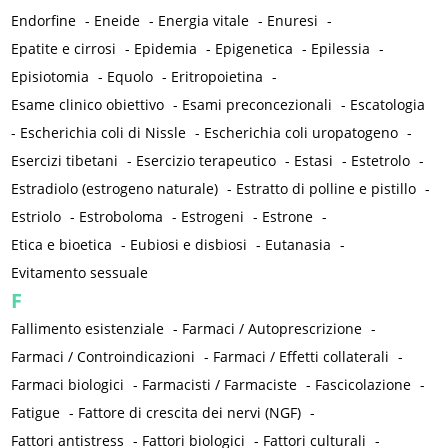
Endorfine
-
Eneide
-
Energia vitale
-
Enuresi
-
Epatite e cirrosi
-
Epidemia
-
Epigenetica
-
Epilessia
-
Episiotomia
-
Equolo
-
Eritropoietina
-
Esame clinico obiettivo
-
Esami preconcezionali
-
Escatologia
-
Escherichia coli di Nissle
-
Escherichia coli uropatogeno
-
Esercizi tibetani
-
Esercizio terapeutico
-
Estasi
-
Estetrolo
-
Estradiolo (estrogeno naturale)
-
Estratto di polline e pistillo
-
Estriolo
-
Estroboloma
-
Estrogeni
-
Estrone
-
Etica e bioetica
-
Eubiosi e disbiosi
-
Eutanasia
-
Evitamento sessuale
F
Fallimento esistenziale
-
Farmaci / Autoprescrizione
-
Farmaci / Controindicazioni
-
Farmaci / Effetti collaterali
-
Farmaci biologici
-
Farmacisti / Farmaciste
-
Fascicolazione
-
Fatigue
-
Fattore di crescita dei nervi (NGF)
-
Fattori antistress
-
Fattori biologici
-
Fattori culturali
-