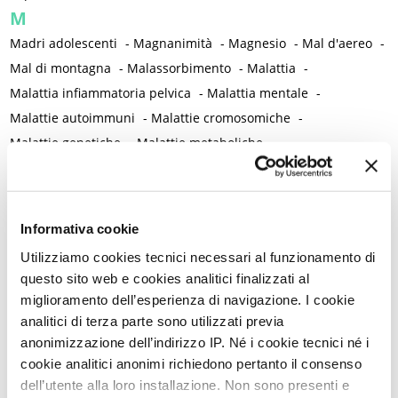
M
Madri adolescenti
-
Magnanimità
-
Magnesio
-
Mal d'aereo
-
Mal di montagna
-
Malassorbimento
-
Malattia
-
Malattia infiammatoria pelvica
-
Malattia mentale
-
Malattie autoimmuni
-
Malattie cromosomiche
-
Malattie genetiche
-
Malattie metaboliche
-
Malattie neurologiche
-
Malattie reumatiche
-
Malattie sessualmente trasmesse
-
Male
-
Malformazioni
-
Malinconia
-
Martirio
-
Mascherina e distanziamento sociale
Informativa cookie
-
Massaggio
-
Mastectomia profilattica bilaterale
-
Mastociti
-
Utilizziamo cookies tecnici necessari al funzionamento di
Mastodinia / Mastalgia
-
Mastopatia fibrocistica
-
Maternità
-
questo sito web e cookies analitici finalizzati al
Matrimonio non consumato
-
Medicina
-
Medicina di genere
miglioramento dell’esperienza di navigazione. I cookie
-
Medicina di precisione
-
Medicina occidentale
-
analitici di terza parte sono utilizzati previa
Medicina rigenerativa
-
Medicina tradizionale cinese
-
anonimizzazione dell’indirizzo IP. Né i cookie tecnici né i
cookie analitici anonimi richiedono pertanto il consenso
Medico di famiglia
-
Meditazione
-
Melanosi vulvare
-
dell’utente alla loro installazione. Non sono presenti e
Melatonina
-
Memoria
-
Memoria morale
-