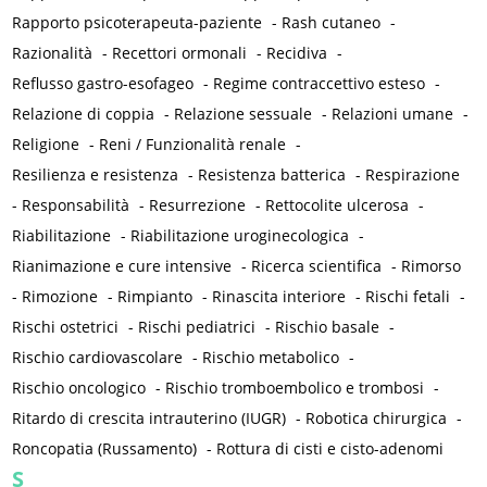
Rapporto psicoterapeuta-paziente
-
Rash cutaneo
-
Razionalità
-
Recettori ormonali
-
Recidiva
-
Reflusso gastro-esofageo
-
Regime contraccettivo esteso
-
Relazione di coppia
-
Relazione sessuale
-
Relazioni umane
-
Religione
-
Reni / Funzionalità renale
-
Resilienza e resistenza
-
Resistenza batterica
-
Respirazione
-
Responsabilità
-
Resurrezione
-
Rettocolite ulcerosa
-
Riabilitazione
-
Riabilitazione uroginecologica
-
Rianimazione e cure intensive
-
Ricerca scientifica
-
Rimorso
-
Rimozione
-
Rimpianto
-
Rinascita interiore
-
Rischi fetali
-
Rischi ostetrici
-
Rischi pediatrici
-
Rischio basale
-
Rischio cardiovascolare
-
Rischio metabolico
-
Rischio oncologico
-
Rischio tromboembolico e trombosi
-
Ritardo di crescita intrauterino (IUGR)
-
Robotica chirurgica
-
Roncopatia (Russamento)
-
Rottura di cisti e cisto-adenomi
S