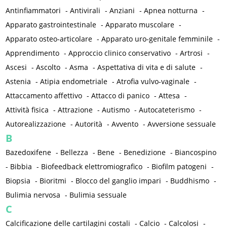
Antinfiammatori
-
Antivirali
-
Anziani
-
Apnea notturna
-
Apparato gastrointestinale
-
Apparato muscolare
-
Apparato osteo-articolare
-
Apparato uro-genitale femminile
-
Apprendimento
-
Approccio clinico conservativo
-
Artrosi
-
Ascesi
-
Ascolto
-
Asma
-
Aspettativa di vita e di salute
-
Astenia
-
Atipia endometriale
-
Atrofia vulvo-vaginale
-
Attaccamento affettivo
-
Attacco di panico
-
Attesa
-
Attività fisica
-
Attrazione
-
Autismo
-
Autocateterismo
-
Autorealizzazione
-
Autorità
-
Avvento
-
Avversione sessuale
B
Bazedoxifene
-
Bellezza
-
Bene
-
Benedizione
-
Biancospino
-
Bibbia
-
Biofeedback elettromiografico
-
Biofilm patogeni
-
Biopsia
-
Bioritmi
-
Blocco del ganglio impari
-
Buddhismo
-
Bulimia nervosa
-
Bulimia sessuale
C
Calcificazione delle cartilagini costali
-
Calcio
-
Calcolosi
-