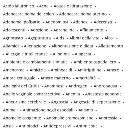
Acido ialuronico
-
Acne
-
Acqua e idratazione
-
Adenocarcinoma del colon
-
Adenocarcinoma uterino
-
Adenoma ipofisario
-
Adenomiosi
-
Adenosi
-
Aderenza
-
Adolescenti
-
Adozione
-
Adrenalina
-
Affidamento
-
Agnocasto
-
Agopuntura
-
Aids
-
Albori della vita
-
Alcol
-
Aliamidi
-
Alienazione
-
Alimentazione e dieta
-
Allattamento
-
Allergie e intolleranze
-
Allodinia
-
Alopecia
-
Ambiente e cambiamenti climatici
-
Ambiente ospedaliero
-
Amenorrea
-
Amicizia
-
Aminoacidi
-
Amitriptilina
-
Amore
-
Amore coniugale
-
Amore materno
-
Amortalità
-
Analoghi del GnRH
-
Anamnesi
-
Androgeni
-
Andropausa
-
Anello vaginale contraccettivo
-
Anemia
-
Anestesia generale
-
Aneurisma cerebrale
-
Angoscia
-
Angoscia di separazione
-
Animali
-
Animazione negli ospedali
-
Anismo
-
Anomalie congenite
-
Anomalie cromosomiche
-
Anoressia
-
Ansia
-
Antibiotici
-
Antidepressivi
-
Antimicotici
-