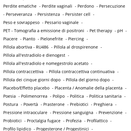
Perdite ematiche
-
Perdite vaginali
-
Perdono
-
Persecuzione
-
Perseveranza
-
Persistenza
-
Persister cell
-
Peso e sovrappeso
-
Pessario vaginale
-
PET - Tomografia a emissione di positroni
-
Pet therapy
-
pH
-
Piacere
-
Pianto
-
Pielonefrite
-
Piercing
-
Pillola abortiva - RU486
-
Pillola al drospirenone
-
Pillola all'estradiolo e dienogest
-
Pillola all'estradiolo e nomegestrolo acetato
-
Pillola contraccettiva
-
Pillola contraccettiva continuativa
-
Pillola dei cinque giorni dopo
-
Pillola del giorno dopo
-
Placebo/Effetto placebo
-
Placenta / Anomalie della placenta
-
Poesia
-
Polimenorrea
-
Polipo
-
Politica
-
Politica sanitaria
-
Postura
-
Povertà
-
Prasterone
-
Prebiotici
-
Preghiera
-
Pressione intraoculare
-
Pressione sanguigna
-
Prevenzione
-
Probiotici
-
Proctalgia fugace
-
Profezia
-
Profilattico
-
Profilo lipidico
-
Progesterone / Progestinici
-