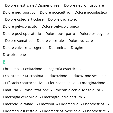
-
Dolore mestruale / Dismenorrea
-
Dolore neuromuscolare
-
Dolore neuropatico
-
Dolore nocicettivo
-
Dolore nociplastico
-
Dolore osteo-articolare
-
Dolore ovulatorio
-
Dolore pelvico acuto
-
Dolore pelvico cronico
-
Dolore post operatorio
-
Dolore post parto
-
Dolore psicogeno
-
Dolore somatico
-
Dolore viscerale
-
Dolore vulvare
-
Dolore vulvare iatrogeno
-
Dopamina
-
Droghe
-
Drospirenone
E
Ebraismo
-
Eccitazione
-
Ecografia ostetrica
-
Ecosistema / Microbiota
-
Educazione
-
Educazione sessuale
-
Efficacia contraccettiva
-
Elettroanalgesia
-
Emarginazione
-
Ematuria
-
Embolizzazione
-
Emicrania con e senza aura
-
Emorragia cerebrale
-
Emorragia intra partum
-
Emorroidi e ragadi
-
Emozioni
-
Endometrio
-
Endometriosi
-
Endometriosi rettale
-
Endometriosi vescicale
-
Endometrite
-