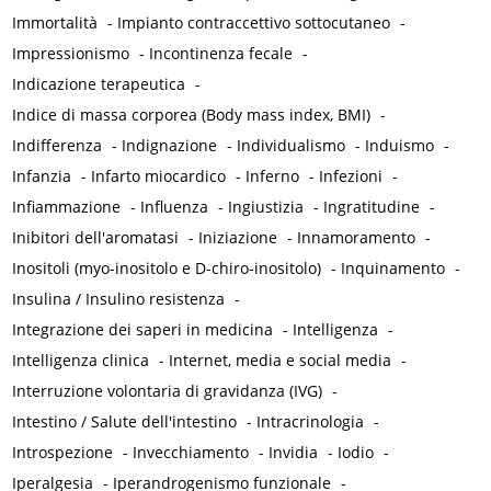
Immortalità
-
Impianto contraccettivo sottocutaneo
-
Impressionismo
-
Incontinenza fecale
-
Indicazione terapeutica
-
Indice di massa corporea (Body mass index, BMI)
-
Indifferenza
-
Indignazione
-
Individualismo
-
Induismo
-
Infanzia
-
Infarto miocardico
-
Inferno
-
Infezioni
-
Infiammazione
-
Influenza
-
Ingiustizia
-
Ingratitudine
-
Inibitori dell'aromatasi
-
Iniziazione
-
Innamoramento
-
Inositoli (myo-inositolo e D-chiro-inositolo)
-
Inquinamento
-
Insulina / Insulino resistenza
-
Integrazione dei saperi in medicina
-
Intelligenza
-
Intelligenza clinica
-
Internet, media e social media
-
Interruzione volontaria di gravidanza (IVG)
-
Intestino / Salute dell'intestino
-
Intracrinologia
-
Introspezione
-
Invecchiamento
-
Invidia
-
Iodio
-
Iperalgesia
-
Iperandrogenismo funzionale
-