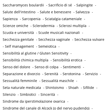
Saccharomyces boulardii
-
Sacrificio di sé
-
Salpingite
-
Salute dell'intestino
-
Salute e benessere
-
Salvezza
-
Sapienza
-
Sarcopenia
-
Sciatalgia catameniale
-
Scienze omiche
-
Sclerodermia
-
Sclerosi multipla
-
Scuola e università
-
Scuole musicali nazionali
-
Secchezza genitale
-
Secchezza vaginale
-
Secchezza vulvare
-
Self management
-
Semeiotica
-
Sensibilità al glutine / Gluten Sensitivity
-
Sensibilità chimica multipla
-
Sensibilità erotica
-
Senso del dolore
-
Senso di colpa
-
Sentimenti
-
Separazione e divorzio
-
Serenità
-
Serotonina
-
Servizio
-
Sessualità femminile
-
Sessualità maschile
-
Seta naturale medicata
-
Shintoismo
-
Shoah
-
Sifilide
-
Silenzio
-
Simbiotici
-
Sincerità
-
Sindrome da iperstimolazione ovarica
-
Sindrome del canale di Alcock (o del nervo pudendo)
-