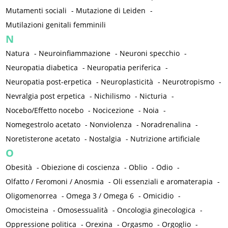
Mutamenti sociali
-
Mutazione di Leiden
-
Mutilazioni genitali femminili
N
Natura
-
Neuroinfiammazione
-
Neuroni specchio
-
Neuropatia diabetica
-
Neuropatia periferica
-
Neuropatia post-erpetica
-
Neuroplasticità
-
Neurotropismo
-
Nevralgia post erpetica
-
Nichilismo
-
Nicturia
-
Nocebo/Effetto nocebo
-
Nocicezione
-
Noia
-
Nomegestrolo acetato
-
Nonviolenza
-
Noradrenalina
-
Noretisterone acetato
-
Nostalgia
-
Nutrizione artificiale
O
Obesità
-
Obiezione di coscienza
-
Oblio
-
Odio
-
Olfatto / Feromoni / Anosmia
-
Oli essenziali e aromaterapia
-
Oligomenorrea
-
Omega 3 / Omega 6
-
Omicidio
-
Omocisteina
-
Omosessualità
-
Oncologia ginecologica
-
Oppressione politica
-
Orexina
-
Orgasmo
-
Orgoglio
-