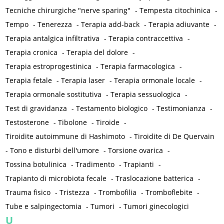
Tecniche chirurgiche "nerve sparing"
-
Tempesta citochinica
-
Tempo
-
Tenerezza
-
Terapia add-back
-
Terapia adiuvante
-
Terapia antalgica infiltrativa
-
Terapia contraccettiva
-
Terapia cronica
-
Terapia del dolore
-
Terapia estroprogestinica
-
Terapia farmacologica
-
Terapia fetale
-
Terapia laser
-
Terapia ormonale locale
-
Terapia ormonale sostitutiva
-
Terapia sessuologica
-
Test di gravidanza
-
Testamento biologico
-
Testimonianza
-
Testosterone
-
Tibolone
-
Tiroide
-
Tiroidite autoimmune di Hashimoto
-
Tiroidite di De Quervain
-
Tono e disturbi dell'umore
-
Torsione ovarica
-
Tossina botulinica
-
Tradimento
-
Trapianti
-
Trapianto di microbiota fecale
-
Traslocazione batterica
-
Trauma fisico
-
Tristezza
-
Trombofilia
-
Tromboflebite
-
Tube e salpingectomia
-
Tumori
-
Tumori ginecologici
U