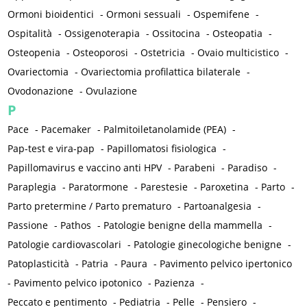
Ormoni bioidentici
-
Ormoni sessuali
-
Ospemifene
-
Ospitalità
-
Ossigenoterapia
-
Ossitocina
-
Osteopatia
-
Osteopenia
-
Osteoporosi
-
Ostetricia
-
Ovaio multicistico
-
Ovariectomia
-
Ovariectomia profilattica bilaterale
-
Ovodonazione
-
Ovulazione
P
Pace
-
Pacemaker
-
Palmitoiletanolamide (PEA)
-
Pap-test e vira-pap
-
Papillomatosi fisiologica
-
Papillomavirus e vaccino anti HPV
-
Parabeni
-
Paradiso
-
Paraplegia
-
Paratormone
-
Parestesie
-
Paroxetina
-
Parto
-
Parto pretermine / Parto prematuro
-
Partoanalgesia
-
Passione
-
Pathos
-
Patologie benigne della mammella
-
Patologie cardiovascolari
-
Patologie ginecologiche benigne
-
Patoplasticità
-
Patria
-
Paura
-
Pavimento pelvico ipertonico
-
Pavimento pelvico ipotonico
-
Pazienza
-
Peccato e pentimento
-
Pediatria
-
Pelle
-
Pensiero
-