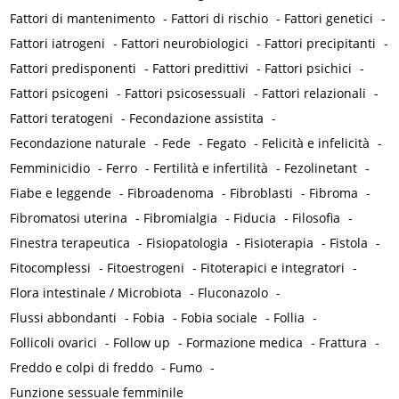
Fattori di mantenimento
-
Fattori di rischio
-
Fattori genetici
-
Fattori iatrogeni
-
Fattori neurobiologici
-
Fattori precipitanti
-
Fattori predisponenti
-
Fattori predittivi
-
Fattori psichici
-
Fattori psicogeni
-
Fattori psicosessuali
-
Fattori relazionali
-
Fattori teratogeni
-
Fecondazione assistita
-
Fecondazione naturale
-
Fede
-
Fegato
-
Felicità e infelicità
-
Femminicidio
-
Ferro
-
Fertilità e infertilità
-
Fezolinetant
-
Fiabe e leggende
-
Fibroadenoma
-
Fibroblasti
-
Fibroma
-
Fibromatosi uterina
-
Fibromialgia
-
Fiducia
-
Filosofia
-
Finestra terapeutica
-
Fisiopatologia
-
Fisioterapia
-
Fistola
-
Fitocomplessi
-
Fitoestrogeni
-
Fitoterapici e integratori
-
Flora intestinale / Microbiota
-
Fluconazolo
-
Flussi abbondanti
-
Fobia
-
Fobia sociale
-
Follia
-
Follicoli ovarici
-
Follow up
-
Formazione medica
-
Frattura
-
Freddo e colpi di freddo
-
Fumo
-
Funzione sessuale femminile