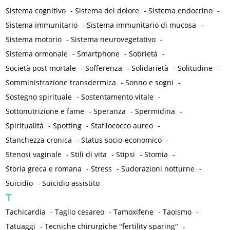
Sistema cognitivo
-
Sistema del dolore
-
Sistema endocrino
-
Sistema immunitario
-
Sistema immunitario di mucosa
-
Sistema motorio
-
Sistema neurovegetativo
-
Sistema ormonale
-
Smartphone
-
Sobrietà
-
Società post mortale
-
Sofferenza
-
Solidarietà
-
Solitudine
-
Somministrazione transdermica
-
Sonno e sogni
-
Sostegno spirituale
-
Sostentamento vitale
-
Sottonutrizione e fame
-
Speranza
-
Spermidina
-
Spiritualità
-
Spotting
-
Stafilococco aureo
-
Stanchezza cronica
-
Status socio-economico
-
Stenosi vaginale
-
Stili di vita
-
Stipsi
-
Stomia
-
Storia greca e romana
-
Stress
-
Sudorazioni notturne
-
Suicidio
-
Suicidio assistito
T
Tachicardia
-
Taglio cesareo
-
Tamoxifene
-
Taoismo
-
Tatuaggi
-
Tecniche chirurgiche "fertility sparing"
-