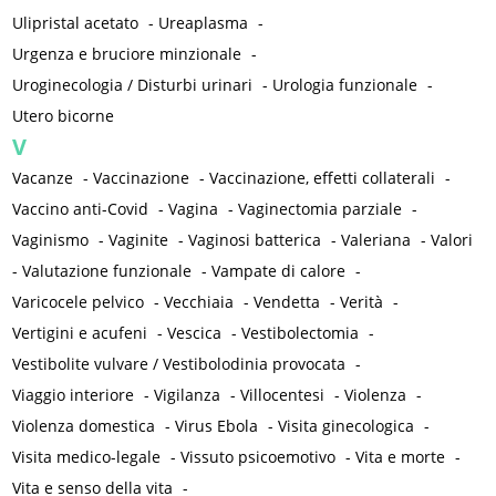
Ulipristal acetato
-
Ureaplasma
-
Urgenza e bruciore minzionale
-
Uroginecologia / Disturbi urinari
-
Urologia funzionale
-
Utero bicorne
V
Vacanze
-
Vaccinazione
-
Vaccinazione, effetti collaterali
-
Vaccino anti-Covid
-
Vagina
-
Vaginectomia parziale
-
Vaginismo
-
Vaginite
-
Vaginosi batterica
-
Valeriana
-
Valori
-
Valutazione funzionale
-
Vampate di calore
-
Varicocele pelvico
-
Vecchiaia
-
Vendetta
-
Verità
-
Vertigini e acufeni
-
Vescica
-
Vestibolectomia
-
Vestibolite vulvare / Vestibolodinia provocata
-
Viaggio interiore
-
Vigilanza
-
Villocentesi
-
Violenza
-
Violenza domestica
-
Virus Ebola
-
Visita ginecologica
-
Visita medico-legale
-
Vissuto psicoemotivo
-
Vita e morte
-
Vita e senso della vita
-