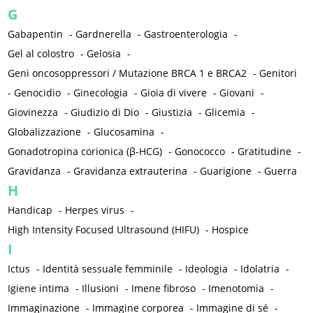
G
Gabapentin
-
Gardnerella
-
Gastroenterologia
-
Gel al colostro
-
Gelosia
-
Geni oncosoppressori / Mutazione BRCA 1 e BRCA2
-
Genitori
-
Genocidio
-
Ginecologia
-
Gioia di vivere
-
Giovani
-
Giovinezza
-
Giudizio di Dio
-
Giustizia
-
Glicemia
-
Globalizzazione
-
Glucosamina
-
Gonadotropina corionica (β-HCG)
-
Gonococco
-
Gratitudine
-
Gravidanza
-
Gravidanza extrauterina
-
Guarigione
-
Guerra
H
Handicap
-
Herpes virus
-
High Intensity Focused Ultrasound (HIFU)
-
Hospice
I
Ictus
-
Identità sessuale femminile
-
Ideologia
-
Idolatria
-
Igiene intima
-
Illusioni
-
Imene fibroso
-
Imenotomia
-
Immaginazione
-
Immagine corporea
-
Immagine di sé
-