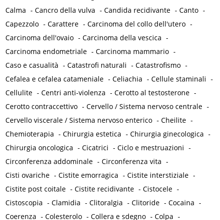
Calma
-
Cancro della vulva
-
Candida recidivante
-
Canto
-
Capezzolo
-
Carattere
-
Carcinoma del collo dell'utero
-
Carcinoma dell'ovaio
-
Carcinoma della vescica
-
Carcinoma endometriale
-
Carcinoma mammario
-
Caso e casualità
-
Catastrofi naturali
-
Catastrofismo
-
Cefalea e cefalea catameniale
-
Celiachia
-
Cellule staminali
-
Cellulite
-
Centri anti-violenza
-
Cerotto al testosterone
-
Cerotto contraccettivo
-
Cervello / Sistema nervoso centrale
-
Cervello viscerale / Sistema nervoso enterico
-
Cheilite
-
Chemioterapia
-
Chirurgia estetica
-
Chirurgia ginecologica
-
Chirurgia oncologica
-
Cicatrici
-
Ciclo e mestruazioni
-
Circonferenza addominale
-
Circonferenza vita
-
Cisti ovariche
-
Cistite emorragica
-
Cistite interstiziale
-
Cistite post coitale
-
Cistite recidivante
-
Cistocele
-
Cistoscopia
-
Clamidia
-
Clitoralgia
-
Clitoride
-
Cocaina
-
Coerenza
-
Colesterolo
-
Collera e sdegno
-
Colpa
-