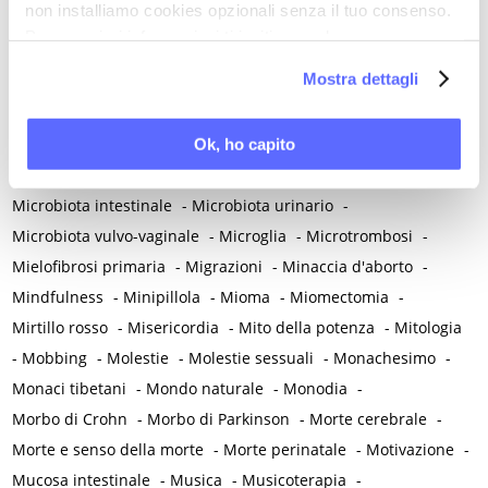
non installiamo cookies opzionali senza il tuo consenso.
Menarca e pubertà
-
Menopausa e premenopausa
-
Per maggiori informazioni ti invitiamo a leggere
Menopausa iatrogena
-
Menopausa precoce
-
la nostra
Cookie Policy
.
Mostra dettagli
Menopausa temporanea preoperatoria
-
Menopausa temporanea terapeutica
-
Menzogna
-
Mestruazione retrograda
-
Metabolismo
-
Mialgia
-
Ok, ho capito
Microangiopatia
-
Microbiota endometriale
-
Microbiota intestinale
-
Microbiota urinario
-
Microbiota vulvo-vaginale
-
Microglia
-
Microtrombosi
-
Mielofibrosi primaria
-
Migrazioni
-
Minaccia d'aborto
-
Mindfulness
-
Minipillola
-
Mioma
-
Miomectomia
-
Mirtillo rosso
-
Misericordia
-
Mito della potenza
-
Mitologia
-
Mobbing
-
Molestie
-
Molestie sessuali
-
Monachesimo
-
Monaci tibetani
-
Mondo naturale
-
Monodia
-
Morbo di Crohn
-
Morbo di Parkinson
-
Morte cerebrale
-
Morte e senso della morte
-
Morte perinatale
-
Motivazione
-
Mucosa intestinale
-
Musica
-
Musicoterapia
-