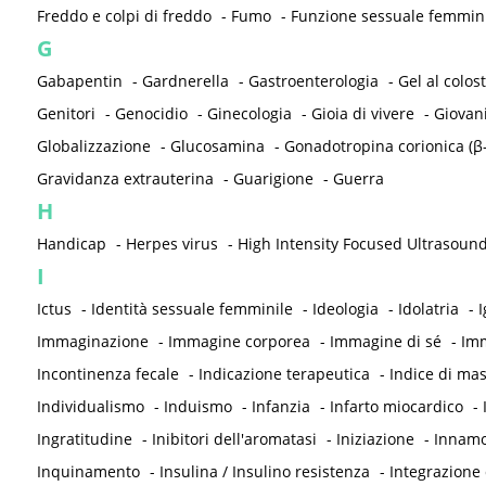
Freddo e colpi di freddo
-
Fumo
-
Funzione sessuale femmin
G
Gabapentin
-
Gardnerella
-
Gastroenterologia
-
Gel al colos
Genitori
-
Genocidio
-
Ginecologia
-
Gioia di vivere
-
Giovan
Globalizzazione
-
Glucosamina
-
Gonadotropina corionica (β
Gravidanza extrauterina
-
Guarigione
-
Guerra
H
Handicap
-
Herpes virus
-
High Intensity Focused Ultrasound
I
Ictus
-
Identità sessuale femminile
-
Ideologia
-
Idolatria
-
I
Immaginazione
-
Immagine corporea
-
Immagine di sé
-
Imm
Incontinenza fecale
-
Indicazione terapeutica
-
Indice di ma
Individualismo
-
Induismo
-
Infanzia
-
Infarto miocardico
-
Ingratitudine
-
Inibitori dell'aromatasi
-
Iniziazione
-
Innam
Inquinamento
-
Insulina / Insulino resistenza
-
Integrazione 