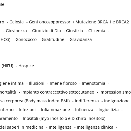
ile
tro
-
Gelosia
-
Geni oncosoppressori / Mutazione BRCA 1 e BRCA2
i
-
Giovinezza
-
Giudizio di Dio
-
Giustizia
-
Glicemia
-
-HCG)
-
Gonococco
-
Gratitudine
-
Gravidanza
-
 (HIFU)
-
Hospice
giene intima
-
Illusioni
-
Imene fibroso
-
Imenotomia
-
ortalità
-
Impianto contraccettivo sottocutaneo
-
Impressionismo
ssa corporea (Body mass index, BMI)
-
Indifferenza
-
Indignazione
Inferno
-
Infezioni
-
Infiammazione
-
Influenza
-
Ingiustizia
-
oramento
-
Inositoli (myo-inositolo e D-chiro-inositolo)
-
dei saperi in medicina
-
Intelligenza
-
Intelligenza clinica
-