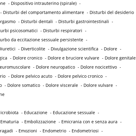
one
-
Dispositivo intrauterino (spirale)
-
-
Disturbi del comportamento alimentare
-
Disturbi del desiderio
'orgasmo
-
Disturbi dentali
-
Disturbi gastrointestinali
-
turbi psicosomatici
-
Disturbi respiratori
-
turbo da eccitazione sessuale persistente
-
iuretici
-
Diverticolite
-
Divulgazione scientifica
-
Dolore
-
gica
-
Dolore cronico
-
Dolore e bruciore vulvare
-
Dolore genitale
neuromuscolare
-
Dolore neuropatico
-
Dolore nocicettivo
-
rio
-
Dolore pelvico acuto
-
Dolore pelvico cronico
-
o
-
Dolore somatico
-
Dolore viscerale
-
Dolore vulvare
-
ne
icrobiota
-
Educazione
-
Educazione sessuale
-
-
Ematuria
-
Embolizzazione
-
Emicrania con e senza aura
-
 ragadi
-
Emozioni
-
Endometrio
-
Endometriosi
-