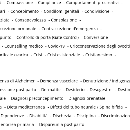
à
-
Compassione
-
Compliance
-
Comportamenti procreativi
-
ari
-
Concepimento
-
Condilomi genitali
-
Condivisione
-
ziata
-
Consapevolezza
-
Consolazione
-
accezione ormonale
-
Contraccezione d'emergenza
-
punto
-
Controllo di porta (Gate Control)
-
Conversione
-
-
Counselling medico
-
Covid-19
-
Crioconservazione degli ovociti
rticale ovarica
-
Crisi
-
Crisi esistenziale
-
Cristianesimo
-
nza di Alzheimer
-
Demenza vascolare
-
Denutrizione / Indigenz
essione post parto
-
Dermatite
-
Desiderio
-
Desogestrel
-
Desti
ale
-
Diagnosi preconcepimento
-
Diagnosi prenatale
-
a
-
Dieta mediterranea
-
Difetti del tubo neurale / Spina bifida
-
-
Dipendenze
-
Disabilità
-
Dischezia
-
Disciplina
-
Discriminazio
enorrea primaria
-
Dispareunia post parto
-