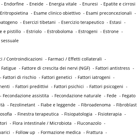
-
Endorfine
-
Eneide
-
Energia vitale
-
Enuresi
-
Epatite e cirrosi
Eritropoietina
-
Esame clinico obiettivo
-
Esami preconcezionali
-
opatogeno
-
Esercizi tibetani
-
Esercizio terapeutico
-
Estasi
-
e e pistillo
-
Estriolo
-
Estroboloma
-
Estrogeni
-
Estrone
-
 sessuale
i / Controindicazioni
-
Farmaci / Effetti collaterali
-
-
Fatigue
-
Fattore di crescita dei nervi (NGF)
-
Fattori antistress
-
-
Fattori di rischio
-
Fattori genetici
-
Fattori iatrogeni
-
nenti
-
Fattori predittivi
-
Fattori psichici
-
Fattori psicogeni
-
-
Fecondazione assistita
-
Fecondazione naturale
-
Fede
-
Fegato
ità
-
Fezolinetant
-
Fiabe e leggende
-
Fibroadenoma
-
Fibroblast
losofia
-
Finestra terapeutica
-
Fisiopatologia
-
Fisioterapia
-
tori
-
Flora intestinale / Microbiota
-
Fluconazolo
-
varici
-
Follow up
-
Formazione medica
-
Frattura
-