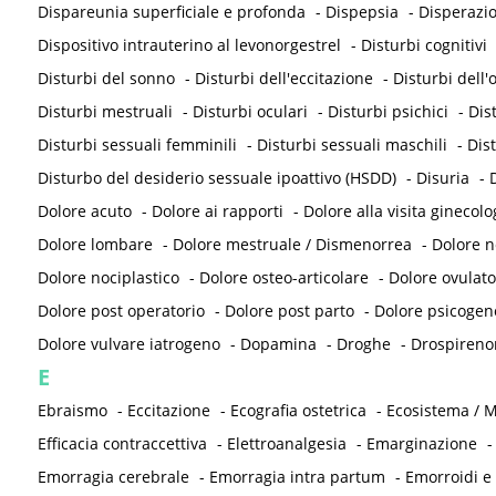
Dispareunia superficiale e profonda
-
Dispepsia
-
Disperazi
Dispositivo intrauterino al levonorgestrel
-
Disturbi cognitivi
Disturbi del sonno
-
Disturbi dell'eccitazione
-
Disturbi dell
Disturbi mestruali
-
Disturbi oculari
-
Disturbi psichici
-
Dis
Disturbi sessuali femminili
-
Disturbi sessuali maschili
-
Dis
Disturbo del desiderio sessuale ipoattivo (HSDD)
-
Disuria
-
D
Dolore acuto
-
Dolore ai rapporti
-
Dolore alla visita ginecolo
Dolore lombare
-
Dolore mestruale / Dismenorrea
-
Dolore 
Dolore nociplastico
-
Dolore osteo-articolare
-
Dolore ovulato
Dolore post operatorio
-
Dolore post parto
-
Dolore psicogen
Dolore vulvare iatrogeno
-
Dopamina
-
Droghe
-
Drospireno
E
Ebraismo
-
Eccitazione
-
Ecografia ostetrica
-
Ecosistema / M
Efficacia contraccettiva
-
Elettroanalgesia
-
Emarginazione
Emorragia cerebrale
-
Emorragia intra partum
-
Emorroidi e