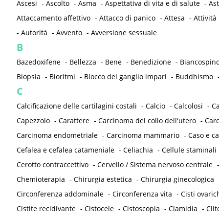
Ascesi
-
Ascolto
-
Asma
-
Aspettativa di vita e di salute
-
As
Attaccamento affettivo
-
Attacco di panico
-
Attesa
-
Attività 
-
Autorità
-
Avvento
-
Avversione sessuale
B
Bazedoxifene
-
Bellezza
-
Bene
-
Benedizione
-
Biancospin
Biopsia
-
Bioritmi
-
Blocco del ganglio impari
-
Buddhismo
C
Calcificazione delle cartilagini costali
-
Calcio
-
Calcolosi
-
C
Capezzolo
-
Carattere
-
Carcinoma del collo dell'utero
-
Carc
Carcinoma endometriale
-
Carcinoma mammario
-
Caso e ca
Cefalea e cefalea catameniale
-
Celiachia
-
Cellule staminali
Cerotto contraccettivo
-
Cervello / Sistema nervoso centrale
Chemioterapia
-
Chirurgia estetica
-
Chirurgia ginecologica
Circonferenza addominale
-
Circonferenza vita
-
Cisti ovaric
Cistite recidivante
-
Cistocele
-
Cistoscopia
-
Clamidia
-
Clit