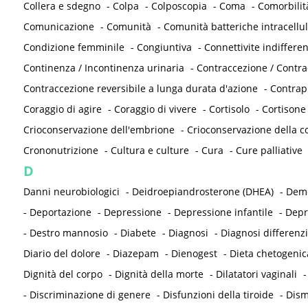
Collera e sdegno
-
Colpa
-
Colposcopia
-
Coma
-
Comorbilit
Comunicazione
-
Comunità
-
Comunità batteriche intracellul
Condizione femminile
-
Congiuntiva
-
Connettivite indifferen
Continenza / Incontinenza urinaria
-
Contraccezione / Contr
Contraccezione reversibile a lunga durata d'azione
-
Contrap
Coraggio di agire
-
Coraggio di vivere
-
Cortisolo
-
Cortisone
Crioconservazione dell'embrione
-
Crioconservazione della co
Crononutrizione
-
Cultura e culture
-
Cura
-
Cure palliative
D
Danni neurobiologici
-
Deidroepiandrosterone (DHEA)
-
Deme
-
Deportazione
-
Depressione
-
Depressione infantile
-
Depr
-
Destro mannosio
-
Diabete
-
Diagnosi
-
Diagnosi differenzi
Diario del dolore
-
Diazepam
-
Dienogest
-
Dieta chetogenic
Dignità del corpo
-
Dignità della morte
-
Dilatatori vaginali
-
Discriminazione di genere
-
Disfunzioni della tiroide
-
Dism