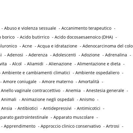
-
Abuso e violenza sessuale
-
Accanimento terapeutico
-
o borico
-
Acido butirrico
-
Acido docosaesaenoico (DHA)
-
aluronico
-
Acne
-
Acqua e idratazione
-
Adenocarcinoma del col
i
-
Adenosi
-
Aderenza
-
Adolescenti
-
Adozione
-
Adrenalina
-
vita
-
Alcol
-
Aliamidi
-
Alienazione
-
Alimentazione e dieta
-
-
Ambiente e cambiamenti climatici
-
Ambiente ospedaliero
-
-
Amore coniugale
-
Amore materno
-
Amortalità
-
-
Anello vaginale contraccettivo
-
Anemia
-
Anestesia generale
-
-
Animali
-
Animazione negli ospedali
-
Anismo
-
-
Ansia
-
Antibiotici
-
Antidepressivi
-
Antimicotici
-
parato gastrointestinale
-
Apparato muscolare
-
-
Apprendimento
-
Approccio clinico conservativo
-
Artrosi
-