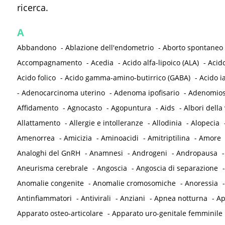
ricerca.
A
Abbandono
-
Ablazione dell'endometrio
-
Aborto spontaneo
Accompagnamento
-
Acedia
-
Acido alfa-lipoico (ALA)
-
Acid
Acido folico
-
Acido gamma-amino-butirrico (GABA)
-
Acido i
-
Adenocarcinoma uterino
-
Adenoma ipofisario
-
Adenomios
Affidamento
-
Agnocasto
-
Agopuntura
-
Aids
-
Albori della 
Allattamento
-
Allergie e intolleranze
-
Allodinia
-
Alopecia
Amenorrea
-
Amicizia
-
Aminoacidi
-
Amitriptilina
-
Amore
Analoghi del GnRH
-
Anamnesi
-
Androgeni
-
Andropausa
Aneurisma cerebrale
-
Angoscia
-
Angoscia di separazione
Anomalie congenite
-
Anomalie cromosomiche
-
Anoressia
Antinfiammatori
-
Antivirali
-
Anziani
-
Apnea notturna
-
Ap
Apparato osteo-articolare
-
Apparato uro-genitale femminile