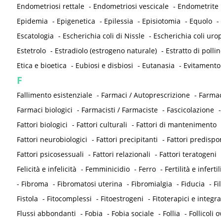
Endometriosi rettale
-
Endometriosi vescicale
-
Endometrite
Epidemia
-
Epigenetica
-
Epilessia
-
Episiotomia
-
Equolo
-
Escatologia
-
Escherichia coli di Nissle
-
Escherichia coli ur
Estetrolo
-
Estradiolo (estrogeno naturale)
-
Estratto di pollin
Etica e bioetica
-
Eubiosi e disbiosi
-
Eutanasia
-
Evitamento
F
Fallimento esistenziale
-
Farmaci / Autoprescrizione
-
Farmac
Farmaci biologici
-
Farmacisti / Farmaciste
-
Fascicolazione
Fattori biologici
-
Fattori culturali
-
Fattori di mantenimento
Fattori neurobiologici
-
Fattori precipitanti
-
Fattori predispo
Fattori psicosessuali
-
Fattori relazionali
-
Fattori teratogeni
Felicità e infelicità
-
Femminicidio
-
Ferro
-
Fertilità e infertil
-
Fibroma
-
Fibromatosi uterina
-
Fibromialgia
-
Fiducia
-
Fi
Fistola
-
Fitocomplessi
-
Fitoestrogeni
-
Fitoterapici e integra
Flussi abbondanti
-
Fobia
-
Fobia sociale
-
Follia
-
Follicoli o