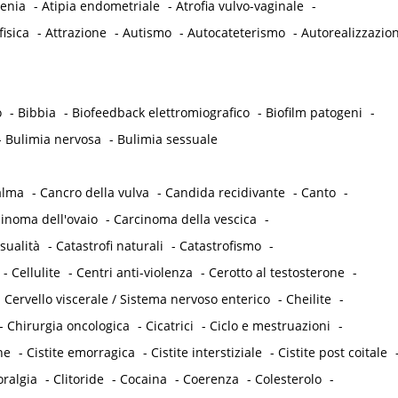
tenia
-
Atipia endometriale
-
Atrofia vulvo-vaginale
-
fisica
-
Attrazione
-
Autismo
-
Autocateterismo
-
Autorealizzazio
o
-
Bibbia
-
Biofeedback elettromiografico
-
Biofilm patogeni
-
-
Bulimia nervosa
-
Bulimia sessuale
alma
-
Cancro della vulva
-
Candida recidivante
-
Canto
-
inoma dell'ovaio
-
Carcinoma della vescica
-
sualità
-
Catastrofi naturali
-
Catastrofismo
-
-
Cellulite
-
Centri anti-violenza
-
Cerotto al testosterone
-
-
Cervello viscerale / Sistema nervoso enterico
-
Cheilite
-
-
Chirurgia oncologica
-
Cicatrici
-
Ciclo e mestruazioni
-
he
-
Cistite emorragica
-
Cistite interstiziale
-
Cistite post coitale
oralgia
-
Clitoride
-
Cocaina
-
Coerenza
-
Colesterolo
-