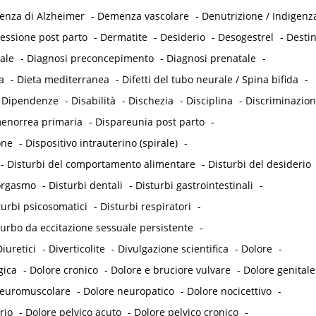
nza di Alzheimer
-
Demenza vascolare
-
Denutrizione / Indigenz
essione post parto
-
Dermatite
-
Desiderio
-
Desogestrel
-
Desti
ale
-
Diagnosi preconcepimento
-
Diagnosi prenatale
-
a
-
Dieta mediterranea
-
Difetti del tubo neurale / Spina bifida
-
-
Dipendenze
-
Disabilità
-
Dischezia
-
Disciplina
-
Discriminazio
enorrea primaria
-
Dispareunia post parto
-
one
-
Dispositivo intrauterino (spirale)
-
-
Disturbi del comportamento alimentare
-
Disturbi del desiderio
'orgasmo
-
Disturbi dentali
-
Disturbi gastrointestinali
-
turbi psicosomatici
-
Disturbi respiratori
-
turbo da eccitazione sessuale persistente
-
iuretici
-
Diverticolite
-
Divulgazione scientifica
-
Dolore
-
gica
-
Dolore cronico
-
Dolore e bruciore vulvare
-
Dolore genitale
neuromuscolare
-
Dolore neuropatico
-
Dolore nocicettivo
-
rio
-
Dolore pelvico acuto
-
Dolore pelvico cronico
-