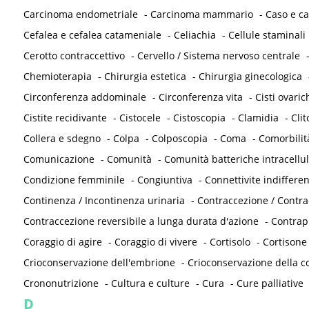
Carcinoma endometriale
-
Carcinoma mammario
-
Caso e ca
Cefalea e cefalea catameniale
-
Celiachia
-
Cellule staminali
Cerotto contraccettivo
-
Cervello / Sistema nervoso centrale
Chemioterapia
-
Chirurgia estetica
-
Chirurgia ginecologica
Circonferenza addominale
-
Circonferenza vita
-
Cisti ovaric
Cistite recidivante
-
Cistocele
-
Cistoscopia
-
Clamidia
-
Clit
Collera e sdegno
-
Colpa
-
Colposcopia
-
Coma
-
Comorbilit
Comunicazione
-
Comunità
-
Comunità batteriche intracellul
Condizione femminile
-
Congiuntiva
-
Connettivite indifferen
Continenza / Incontinenza urinaria
-
Contraccezione / Contr
Contraccezione reversibile a lunga durata d'azione
-
Contrap
Coraggio di agire
-
Coraggio di vivere
-
Cortisolo
-
Cortisone
Crioconservazione dell'embrione
-
Crioconservazione della co
Crononutrizione
-
Cultura e culture
-
Cura
-
Cure palliative
D