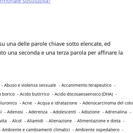
rmonale sostitutiva?
su una delle parole chiave sotto elencate, ed
 una seconda e una terza parola per affinare la
-
Abuso e violenza sessuale
-
Accanimento terapeutico
-
o borico
-
Acido butirrico
-
Acido docosaesaenoico (DHA)
-
aluronico
-
Acne
-
Acqua e idratazione
-
Adenocarcinoma del col
i
-
Adenosi
-
Aderenza
-
Adolescenti
-
Adozione
-
Adrenalina
-
vita
-
Alcol
-
Aliamidi
-
Alienazione
-
Alimentazione e dieta
-
-
Ambiente e cambiamenti climatici
-
Ambiente ospedaliero
-