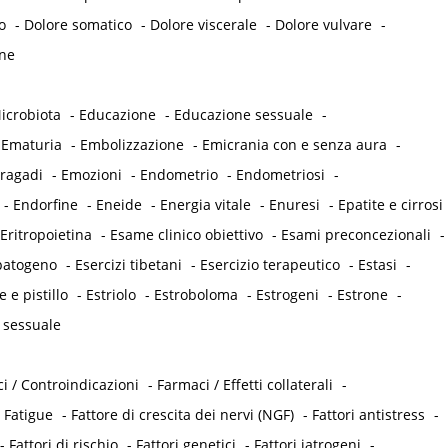
o
-
Dolore somatico
-
Dolore viscerale
-
Dolore vulvare
-
ne
icrobiota
-
Educazione
-
Educazione sessuale
-
-
Ematuria
-
Embolizzazione
-
Emicrania con e senza aura
-
 ragadi
-
Emozioni
-
Endometrio
-
Endometriosi
-
-
Endorfine
-
Eneide
-
Energia vitale
-
Enuresi
-
Epatite e cirrosi
Eritropoietina
-
Esame clinico obiettivo
-
Esami preconcezionali
-
opatogeno
-
Esercizi tibetani
-
Esercizio terapeutico
-
Estasi
-
e e pistillo
-
Estriolo
-
Estroboloma
-
Estrogeni
-
Estrone
-
 sessuale
i / Controindicazioni
-
Farmaci / Effetti collaterali
-
-
Fatigue
-
Fattore di crescita dei nervi (NGF)
-
Fattori antistress
-
-
Fattori di rischio
-
Fattori genetici
-
Fattori iatrogeni
-