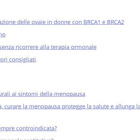
azione delle ovaie in donne con BRCA1 e BRCA2
eno
enza ricorrere alla terapia ormonale
ri consigliati
turali ai sintomi della menopausa
, curare la menopausa protegge la salute e allunga l
empre controindicata?