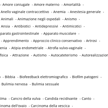
-
Amore coniugale
-
Amore materno
-
Amortalità
-
-
Anello vaginale contraccettivo
-
Anemia
-
Anestesia generale
-
-
Animali
-
Animazione negli ospedali
-
Anismo
-
-
Ansia
-
Antibiotici
-
Antidepressivi
-
Antimicotici
-
parato gastrointestinale
-
Apparato muscolare
-
-
Apprendimento
-
Approccio clinico conservativo
-
Artrosi
-
tenia
-
Atipia endometriale
-
Atrofia vulvo-vaginale
-
fisica
-
Attrazione
-
Autismo
-
Autocateterismo
-
Autorealizzazio
o
-
Bibbia
-
Biofeedback elettromiografico
-
Biofilm patogeni
-
-
Bulimia nervosa
-
Bulimia sessuale
alma
-
Cancro della vulva
-
Candida recidivante
-
Canto
-
inoma dell'ovaio
-
Carcinoma della vescica
-