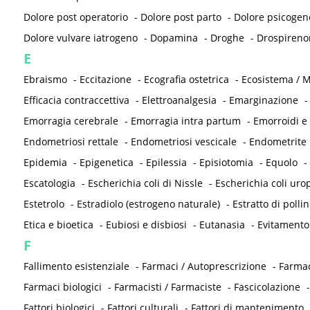
Dolore post operatorio
-
Dolore post parto
-
Dolore psicogen
Dolore vulvare iatrogeno
-
Dopamina
-
Droghe
-
Drospireno
E
Ebraismo
-
Eccitazione
-
Ecografia ostetrica
-
Ecosistema / M
Efficacia contraccettiva
-
Elettroanalgesia
-
Emarginazione
Emorragia cerebrale
-
Emorragia intra partum
-
Emorroidi e
Endometriosi rettale
-
Endometriosi vescicale
-
Endometrite
Epidemia
-
Epigenetica
-
Epilessia
-
Episiotomia
-
Equolo
-
Escatologia
-
Escherichia coli di Nissle
-
Escherichia coli ur
Estetrolo
-
Estradiolo (estrogeno naturale)
-
Estratto di pollin
Etica e bioetica
-
Eubiosi e disbiosi
-
Eutanasia
-
Evitamento
F
Fallimento esistenziale
-
Farmaci / Autoprescrizione
-
Farmac
Farmaci biologici
-
Farmacisti / Farmaciste
-
Fascicolazione
Fattori biologici
-
Fattori culturali
-
Fattori di mantenimento