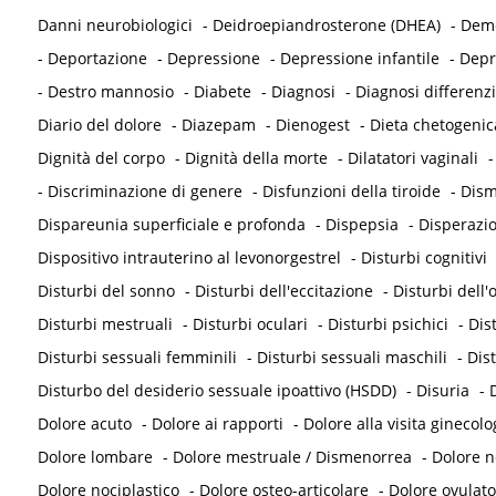
Danni neurobiologici
-
Deidroepiandrosterone (DHEA)
-
Deme
-
Deportazione
-
Depressione
-
Depressione infantile
-
Depr
-
Destro mannosio
-
Diabete
-
Diagnosi
-
Diagnosi differenzi
Diario del dolore
-
Diazepam
-
Dienogest
-
Dieta chetogenic
Dignità del corpo
-
Dignità della morte
-
Dilatatori vaginali
-
Discriminazione di genere
-
Disfunzioni della tiroide
-
Dism
Dispareunia superficiale e profonda
-
Dispepsia
-
Disperazi
Dispositivo intrauterino al levonorgestrel
-
Disturbi cognitivi
Disturbi del sonno
-
Disturbi dell'eccitazione
-
Disturbi dell
Disturbi mestruali
-
Disturbi oculari
-
Disturbi psichici
-
Dis
Disturbi sessuali femminili
-
Disturbi sessuali maschili
-
Dis
Disturbo del desiderio sessuale ipoattivo (HSDD)
-
Disuria
-
D
Dolore acuto
-
Dolore ai rapporti
-
Dolore alla visita ginecolo
Dolore lombare
-
Dolore mestruale / Dismenorrea
-
Dolore 
Dolore nociplastico
-
Dolore osteo-articolare
-
Dolore ovulato