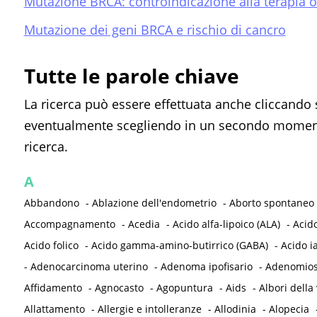
Mutazione BRCA: controindicazione alla terapia o
Mutazione dei geni BRCA e rischio di cancro
Tutte le parole chiave
La ricerca può essere effettuata anche cliccando 
eventualmente scegliendo in un secondo momento
ricerca.
A
Abbandono
-
Ablazione dell'endometrio
-
Aborto spontaneo
Accompagnamento
-
Acedia
-
Acido alfa-lipoico (ALA)
-
Acid
Acido folico
-
Acido gamma-amino-butirrico (GABA)
-
Acido i
-
Adenocarcinoma uterino
-
Adenoma ipofisario
-
Adenomios
Affidamento
-
Agnocasto
-
Agopuntura
-
Aids
-
Albori della 
Allattamento
-
Allergie e intolleranze
-
Allodinia
-
Alopecia