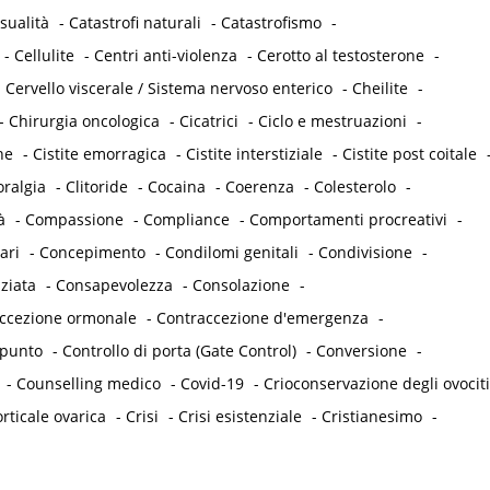
sualità
-
Catastrofi naturali
-
Catastrofismo
-
-
Cellulite
-
Centri anti-violenza
-
Cerotto al testosterone
-
-
Cervello viscerale / Sistema nervoso enterico
-
Cheilite
-
-
Chirurgia oncologica
-
Cicatrici
-
Ciclo e mestruazioni
-
he
-
Cistite emorragica
-
Cistite interstiziale
-
Cistite post coitale
oralgia
-
Clitoride
-
Cocaina
-
Coerenza
-
Colesterolo
-
à
-
Compassione
-
Compliance
-
Comportamenti procreativi
-
ari
-
Concepimento
-
Condilomi genitali
-
Condivisione
-
ziata
-
Consapevolezza
-
Consolazione
-
accezione ormonale
-
Contraccezione d'emergenza
-
punto
-
Controllo di porta (Gate Control)
-
Conversione
-
-
Counselling medico
-
Covid-19
-
Crioconservazione degli ovociti
rticale ovarica
-
Crisi
-
Crisi esistenziale
-
Cristianesimo
-