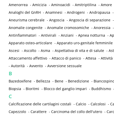
Amenorrea
-
Amicizia
-
Aminoacidi
-
Amitriptilina
-
Amore
Analoghi del GnRH
-
Anamnesi
-
Androgeni
-
Andropausa
Aneurisma cerebrale
-
Angoscia
-
Angoscia di separazione
Anomalie congenite
-
Anomalie cromosomiche
-
Anoressia
Antinfiammatori
-
Antivirali
-
Anziani
-
Apnea notturna
-
Ap
Apparato osteo-articolare
-
Apparato uro-genitale femminile
Ascesi
-
Ascolto
-
Asma
-
Aspettativa di vita e di salute
-
As
Attaccamento affettivo
-
Attacco di panico
-
Attesa
-
Attività 
-
Autorità
-
Avvento
-
Avversione sessuale
B
Bazedoxifene
-
Bellezza
-
Bene
-
Benedizione
-
Biancospin
Biopsia
-
Bioritmi
-
Blocco del ganglio impari
-
Buddhismo
C
Calcificazione delle cartilagini costali
-
Calcio
-
Calcolosi
-
C
Capezzolo
-
Carattere
-
Carcinoma del collo dell'utero
-
Carc