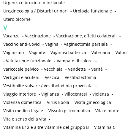
Urgenza e bruciore minzionale
-
Uroginecologia / Disturbi urinari
-
Urologia funzionale
-
Utero bicorne
V
Vacanze
-
Vaccinazione
-
Vaccinazione, effetti collaterali
-
Vaccino anti-Covid
-
Vagina
-
Vaginectomia parziale
-
Vaginismo
-
Vaginite
-
Vaginosi batterica
-
Valeriana
-
Valori
-
Valutazione funzionale
-
Vampate di calore
-
Varicocele pelvico
-
Vecchiaia
-
Vendetta
-
Verità
-
Vertigini e acufeni
-
Vescica
-
Vestibolectomia
-
Vestibolite vulvare / Vestibolodinia provocata
-
Viaggio interiore
-
Vigilanza
-
Villocentesi
-
Violenza
-
Violenza domestica
-
Virus Ebola
-
Visita ginecologica
-
Visita medico-legale
-
Vissuto psicoemotivo
-
Vita e morte
-
Vita e senso della vita
-
Vitamina B12 e altre vitamine del gruppo B
-
Vitamina C
-