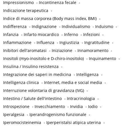
Impressionismo
-
Incontinenza fecale
-
Indicazione terapeutica
-
Indice di massa corporea (Body mass index, BMI)
-
Indifferenza
-
Indignazione
-
Individualismo
-
Induismo
-
Infanzia
-
Infarto miocardico
-
Inferno
-
Infezioni
-
Infiammazione
-
Influenza
-
Ingiustizia
-
Ingratitudine
-
Inibitori dell'aromatasi
-
Iniziazione
-
Innamoramento
-
Inositoli (myo-inositolo e D-chiro-inositolo)
-
Inquinamento
-
Insulina / Insulino resistenza
-
Integrazione dei saperi in medicina
-
Intelligenza
-
Intelligenza clinica
-
Internet, media e social media
-
Interruzione volontaria di gravidanza (IVG)
-
Intestino / Salute dell'intestino
-
Intracrinologia
-
Introspezione
-
Invecchiamento
-
Invidia
-
Iodio
-
Iperalgesia
-
Iperandrogenismo funzionale
-
Iperomocisteinemia
-
Iperperistalsi atipica uterina
-