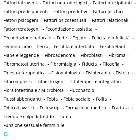
Fattori iatrogeni
-
Fattori neurobiologici
-
Fattori precipitanti
-
Fattori predisponenti
-
Fattori predittivi
-
Fattori psichici
-
Fattori psicogeni
-
Fattori psicosessuali
-
Fattori relazionali
-
Fattori teratogeni
-
Fecondazione assistita
-
Fecondazione naturale
-
Fede
-
Fegato
-
Felicità e infelicità
-
Femminicidio
-
Ferro
-
Fertilità e infertilità
-
Fezolinetant
-
Fiabe e leggende
-
Fibroadenoma
-
Fibroblasti
-
Fibroma
-
Fibromatosi uterina
-
Fibromialgia
-
Fiducia
-
Filosofia
-
Finestra terapeutica
-
Fisiopatologia
-
Fisioterapia
-
Fistola
-
Fitocomplessi
-
Fitoestrogeni
-
Fitoterapici e integratori
-
Flora intestinale / Microbiota
-
Fluconazolo
-
Flussi abbondanti
-
Fobia
-
Fobia sociale
-
Follia
-
Follicoli ovarici
-
Follow up
-
Formazione medica
-
Frattura
-
Freddo e colpi di freddo
-
Fumo
-
Funzione sessuale femminile
G