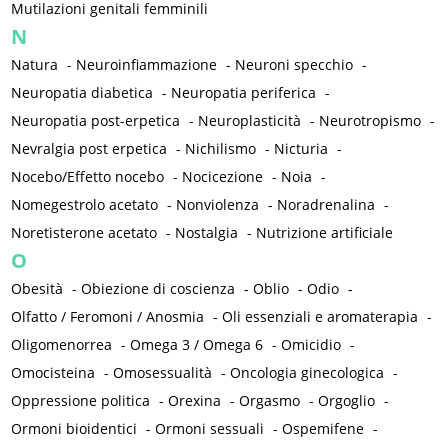
Mutilazioni genitali femminili
N
Natura
-
Neuroinfiammazione
-
Neuroni specchio
-
Neuropatia diabetica
-
Neuropatia periferica
-
Neuropatia post-erpetica
-
Neuroplasticità
-
Neurotropismo
-
Nevralgia post erpetica
-
Nichilismo
-
Nicturia
-
Nocebo/Effetto nocebo
-
Nocicezione
-
Noia
-
Nomegestrolo acetato
-
Nonviolenza
-
Noradrenalina
-
Noretisterone acetato
-
Nostalgia
-
Nutrizione artificiale
O
Obesità
-
Obiezione di coscienza
-
Oblio
-
Odio
-
Olfatto / Feromoni / Anosmia
-
Oli essenziali e aromaterapia
-
Oligomenorrea
-
Omega 3 / Omega 6
-
Omicidio
-
Omocisteina
-
Omosessualità
-
Oncologia ginecologica
-
Oppressione politica
-
Orexina
-
Orgasmo
-
Orgoglio
-
Ormoni bioidentici
-
Ormoni sessuali
-
Ospemifene
-