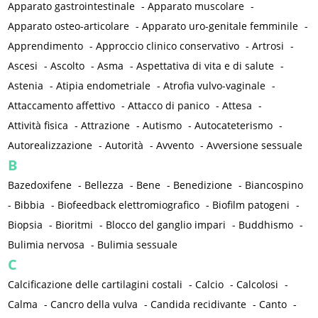
Apparato gastrointestinale
-
Apparato muscolare
-
Apparato osteo-articolare
-
Apparato uro-genitale femminile
-
Apprendimento
-
Approccio clinico conservativo
-
Artrosi
-
Ascesi
-
Ascolto
-
Asma
-
Aspettativa di vita e di salute
-
Astenia
-
Atipia endometriale
-
Atrofia vulvo-vaginale
-
Attaccamento affettivo
-
Attacco di panico
-
Attesa
-
Attività fisica
-
Attrazione
-
Autismo
-
Autocateterismo
-
Autorealizzazione
-
Autorità
-
Avvento
-
Avversione sessuale
B
Bazedoxifene
-
Bellezza
-
Bene
-
Benedizione
-
Biancospino
-
Bibbia
-
Biofeedback elettromiografico
-
Biofilm patogeni
-
Biopsia
-
Bioritmi
-
Blocco del ganglio impari
-
Buddhismo
-
Bulimia nervosa
-
Bulimia sessuale
C
Calcificazione delle cartilagini costali
-
Calcio
-
Calcolosi
-
Calma
-
Cancro della vulva
-
Candida recidivante
-
Canto
-