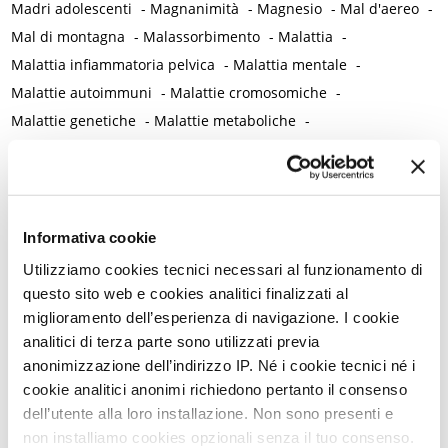
Madri adolescenti
-
Magnanimità
-
Magnesio
-
Mal d'aereo
-
Mal di montagna
-
Malassorbimento
-
Malattia
-
Malattia infiammatoria pelvica
-
Malattia mentale
-
Malattie autoimmuni
-
Malattie cromosomiche
-
Malattie genetiche
-
Malattie metaboliche
-
Malattie neurologiche
-
Malattie reumatiche
-
Malattie sessualmente trasmesse
-
Male
-
Malformazioni
-
Malinconia
-
Martirio
-
Mascherina e distanziamento sociale
-
Massaggio
-
Mastectomia profilattica bilaterale
-
Mastociti
-
Informativa cookie
Mastodinia / Mastalgia
-
Mastopatia fibrocistica
-
Maternità
-
Utilizziamo cookies tecnici necessari al funzionamento di
Matrimonio non consumato
-
Medicina
-
Medicina di genere
questo sito web e cookies analitici finalizzati al
-
Medicina di precisione
-
Medicina occidentale
-
miglioramento dell’esperienza di navigazione. I cookie
analitici di terza parte sono utilizzati previa
Medicina rigenerativa
-
Medicina tradizionale cinese
-
anonimizzazione dell’indirizzo IP. Né i cookie tecnici né i
Medico di famiglia
-
Meditazione
-
Melanosi vulvare
-
cookie analitici anonimi richiedono pertanto il consenso
Melatonina
-
Memoria
-
Memoria morale
-
dell’utente alla loro installazione. Non sono presenti e
Menarca e pubertà
-
Menopausa e premenopausa
-
non installiamo cookies opzionali senza il tuo consenso.