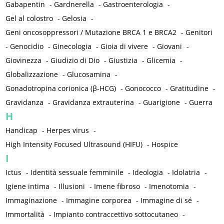
Gabapentin
-
Gardnerella
-
Gastroenterologia
-
Gel al colostro
-
Gelosia
-
Geni oncosoppressori / Mutazione BRCA 1 e BRCA2
-
Genitori
-
Genocidio
-
Ginecologia
-
Gioia di vivere
-
Giovani
-
Giovinezza
-
Giudizio di Dio
-
Giustizia
-
Glicemia
-
Globalizzazione
-
Glucosamina
-
Gonadotropina corionica (β-HCG)
-
Gonococco
-
Gratitudine
-
Gravidanza
-
Gravidanza extrauterina
-
Guarigione
-
Guerra
H
Handicap
-
Herpes virus
-
High Intensity Focused Ultrasound (HIFU)
-
Hospice
I
Ictus
-
Identità sessuale femminile
-
Ideologia
-
Idolatria
-
Igiene intima
-
Illusioni
-
Imene fibroso
-
Imenotomia
-
Immaginazione
-
Immagine corporea
-
Immagine di sé
-
Immortalità
-
Impianto contraccettivo sottocutaneo
-