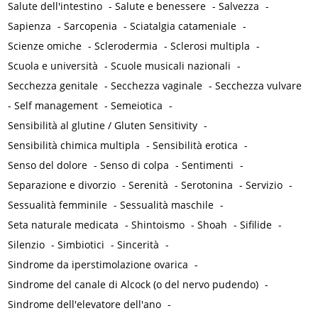
Salute dell'intestino
-
Salute e benessere
-
Salvezza
-
Sapienza
-
Sarcopenia
-
Sciatalgia catameniale
-
Scienze omiche
-
Sclerodermia
-
Sclerosi multipla
-
Scuola e università
-
Scuole musicali nazionali
-
Secchezza genitale
-
Secchezza vaginale
-
Secchezza vulvare
-
Self management
-
Semeiotica
-
Sensibilità al glutine / Gluten Sensitivity
-
Sensibilità chimica multipla
-
Sensibilità erotica
-
Senso del dolore
-
Senso di colpa
-
Sentimenti
-
Separazione e divorzio
-
Serenità
-
Serotonina
-
Servizio
-
Sessualità femminile
-
Sessualità maschile
-
Seta naturale medicata
-
Shintoismo
-
Shoah
-
Sifilide
-
Silenzio
-
Simbiotici
-
Sincerità
-
Sindrome da iperstimolazione ovarica
-
Sindrome del canale di Alcock (o del nervo pudendo)
-
Sindrome dell'elevatore dell'ano
-