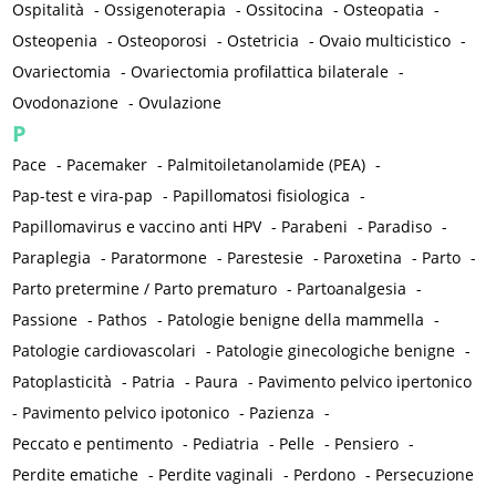
Ospitalità
-
Ossigenoterapia
-
Ossitocina
-
Osteopatia
-
Osteopenia
-
Osteoporosi
-
Ostetricia
-
Ovaio multicistico
-
Ovariectomia
-
Ovariectomia profilattica bilaterale
-
Ovodonazione
-
Ovulazione
P
Pace
-
Pacemaker
-
Palmitoiletanolamide (PEA)
-
Pap-test e vira-pap
-
Papillomatosi fisiologica
-
Papillomavirus e vaccino anti HPV
-
Parabeni
-
Paradiso
-
Paraplegia
-
Paratormone
-
Parestesie
-
Paroxetina
-
Parto
-
Parto pretermine / Parto prematuro
-
Partoanalgesia
-
Passione
-
Pathos
-
Patologie benigne della mammella
-
Patologie cardiovascolari
-
Patologie ginecologiche benigne
-
Patoplasticità
-
Patria
-
Paura
-
Pavimento pelvico ipertonico
-
Pavimento pelvico ipotonico
-
Pazienza
-
Peccato e pentimento
-
Pediatria
-
Pelle
-
Pensiero
-
Perdite ematiche
-
Perdite vaginali
-
Perdono
-
Persecuzione