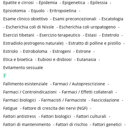
Epatite e cirrosi
-
Epidemia
-
Epigenetica
-
Epilessia
-
Episiotomia
-
Equolo
-
Eritropoietina
-
Esame clinico obiettivo
-
Esami preconcezionali
-
Escatologia
-
Escherichia coli di Nissle
-
Escherichia coli uropatogeno
-
Esercizi tibetani
-
Esercizio terapeutico
-
Estasi
-
Estetrolo
-
Estradiolo (estrogeno naturale)
-
Estratto di polline e pistillo
-
Estriolo
-
Estroboloma
-
Estrogeni
-
Estrone
-
Etica e bioetica
-
Eubiosi e disbiosi
-
Eutanasia
-
Evitamento sessuale
F
Fallimento esistenziale
-
Farmaci / Autoprescrizione
-
Farmaci / Controindicazioni
-
Farmaci / Effetti collaterali
-
Farmaci biologici
-
Farmacisti / Farmaciste
-
Fascicolazione
-
Fatigue
-
Fattore di crescita dei nervi (NGF)
-
Fattori antistress
-
Fattori biologici
-
Fattori culturali
-
Fattori di mantenimento
-
Fattori di rischio
-
Fattori genetici
-