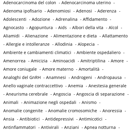
Adenocarcinoma del colon
-
Adenocarcinoma uterino
-
Adenoma ipofisario
-
Adenomiosi
-
Adenosi
-
Aderenza
-
Adolescenti
-
Adozione
-
Adrenalina
-
Affidamento
-
Agnocasto
-
Agopuntura
-
Aids
-
Albori della vita
-
Alcol
-
Aliamidi
-
Alienazione
-
Alimentazione e dieta
-
Allattamento
-
Allergie e intolleranze
-
Allodinia
-
Alopecia
-
Ambiente e cambiamenti climatici
-
Ambiente ospedaliero
-
Amenorrea
-
Amicizia
-
Aminoacidi
-
Amitriptilina
-
Amore
-
Amore coniugale
-
Amore materno
-
Amortalità
-
Analoghi del GnRH
-
Anamnesi
-
Androgeni
-
Andropausa
-
Anello vaginale contraccettivo
-
Anemia
-
Anestesia generale
-
Aneurisma cerebrale
-
Angoscia
-
Angoscia di separazione
-
Animali
-
Animazione negli ospedali
-
Anismo
-
Anomalie congenite
-
Anomalie cromosomiche
-
Anoressia
-
Ansia
-
Antibiotici
-
Antidepressivi
-
Antimicotici
-
Antinfiammatori
-
Antivirali
-
Anziani
-
Apnea notturna
-