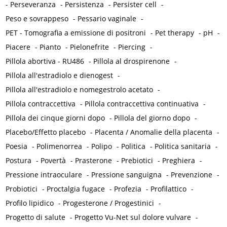
-
Perseveranza
-
Persistenza
-
Persister cell
-
Peso e sovrappeso
-
Pessario vaginale
-
PET - Tomografia a emissione di positroni
-
Pet therapy
-
pH
-
Piacere
-
Pianto
-
Pielonefrite
-
Piercing
-
Pillola abortiva - RU486
-
Pillola al drospirenone
-
Pillola all'estradiolo e dienogest
-
Pillola all'estradiolo e nomegestrolo acetato
-
Pillola contraccettiva
-
Pillola contraccettiva continuativa
-
Pillola dei cinque giorni dopo
-
Pillola del giorno dopo
-
Placebo/Effetto placebo
-
Placenta / Anomalie della placenta
-
Poesia
-
Polimenorrea
-
Polipo
-
Politica
-
Politica sanitaria
-
Postura
-
Povertà
-
Prasterone
-
Prebiotici
-
Preghiera
-
Pressione intraoculare
-
Pressione sanguigna
-
Prevenzione
-
Probiotici
-
Proctalgia fugace
-
Profezia
-
Profilattico
-
Profilo lipidico
-
Progesterone / Progestinici
-
Progetto di salute
-
Progetto Vu-Net sul dolore vulvare
-