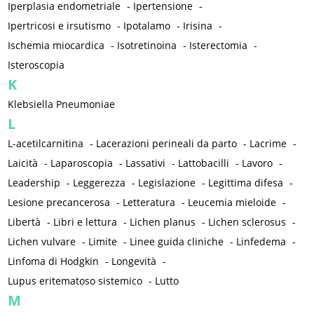
Iperplasia endometriale
-
Ipertensione
-
Ipertricosi e irsutismo
-
Ipotalamo
-
Irisina
-
Ischemia miocardica
-
Isotretinoina
-
Isterectomia
-
Isteroscopia
K
Klebsiella Pneumoniae
L
L-acetilcarnitina
-
Lacerazioni perineali da parto
-
Lacrime
-
Laicità
-
Laparoscopia
-
Lassativi
-
Lattobacilli
-
Lavoro
-
Leadership
-
Leggerezza
-
Legislazione
-
Legittima difesa
-
Lesione precancerosa
-
Letteratura
-
Leucemia mieloide
-
Libertà
-
Libri e lettura
-
Lichen planus
-
Lichen sclerosus
-
Lichen vulvare
-
Limite
-
Linee guida cliniche
-
Linfedema
-
Linfoma di Hodgkin
-
Longevità
-
Lupus eritematoso sistemico
-
Lutto
M