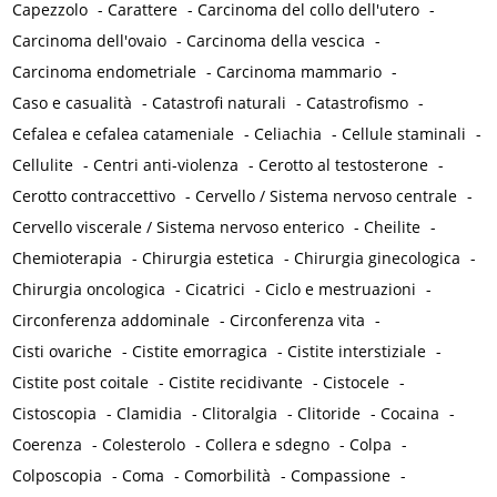
Capezzolo
-
Carattere
-
Carcinoma del collo dell'utero
-
Carcinoma dell'ovaio
-
Carcinoma della vescica
-
Carcinoma endometriale
-
Carcinoma mammario
-
Caso e casualità
-
Catastrofi naturali
-
Catastrofismo
-
Cefalea e cefalea catameniale
-
Celiachia
-
Cellule staminali
-
Cellulite
-
Centri anti-violenza
-
Cerotto al testosterone
-
Cerotto contraccettivo
-
Cervello / Sistema nervoso centrale
-
Cervello viscerale / Sistema nervoso enterico
-
Cheilite
-
Chemioterapia
-
Chirurgia estetica
-
Chirurgia ginecologica
-
Chirurgia oncologica
-
Cicatrici
-
Ciclo e mestruazioni
-
Circonferenza addominale
-
Circonferenza vita
-
Cisti ovariche
-
Cistite emorragica
-
Cistite interstiziale
-
Cistite post coitale
-
Cistite recidivante
-
Cistocele
-
Cistoscopia
-
Clamidia
-
Clitoralgia
-
Clitoride
-
Cocaina
-
Coerenza
-
Colesterolo
-
Collera e sdegno
-
Colpa
-
Colposcopia
-
Coma
-
Comorbilità
-
Compassione
-