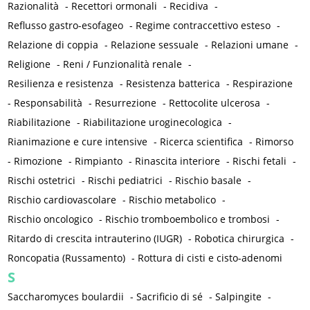
Razionalità
-
Recettori ormonali
-
Recidiva
-
Reflusso gastro-esofageo
-
Regime contraccettivo esteso
-
Relazione di coppia
-
Relazione sessuale
-
Relazioni umane
-
Religione
-
Reni / Funzionalità renale
-
Resilienza e resistenza
-
Resistenza batterica
-
Respirazione
-
Responsabilità
-
Resurrezione
-
Rettocolite ulcerosa
-
Riabilitazione
-
Riabilitazione uroginecologica
-
Rianimazione e cure intensive
-
Ricerca scientifica
-
Rimorso
-
Rimozione
-
Rimpianto
-
Rinascita interiore
-
Rischi fetali
-
Rischi ostetrici
-
Rischi pediatrici
-
Rischio basale
-
Rischio cardiovascolare
-
Rischio metabolico
-
Rischio oncologico
-
Rischio tromboembolico e trombosi
-
Ritardo di crescita intrauterino (IUGR)
-
Robotica chirurgica
-
Roncopatia (Russamento)
-
Rottura di cisti e cisto-adenomi
S
Saccharomyces boulardii
-
Sacrificio di sé
-
Salpingite
-