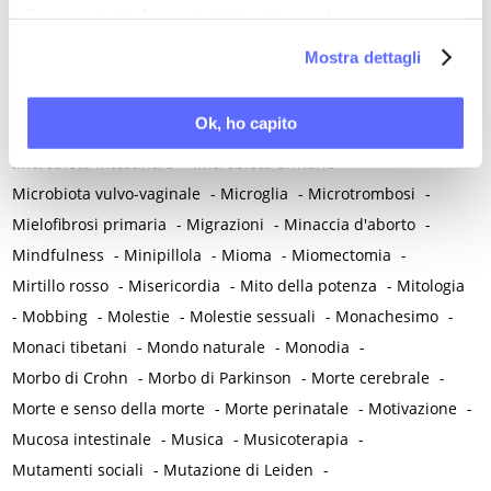
Menopausa iatrogena
-
Menopausa precoce
-
Per maggiori informazioni ti invitiamo a leggere
Menopausa temporanea preoperatoria
-
la nostra
Cookie Policy
.
Mostra dettagli
Menopausa temporanea terapeutica
-
Menzogna
-
Mestruazione retrograda
-
Metabolismo
-
Mialgia
-
Ok, ho capito
Microangiopatia
-
Microbiota endometriale
-
Microbiota intestinale
-
Microbiota urinario
-
Microbiota vulvo-vaginale
-
Microglia
-
Microtrombosi
-
Mielofibrosi primaria
-
Migrazioni
-
Minaccia d'aborto
-
Mindfulness
-
Minipillola
-
Mioma
-
Miomectomia
-
Mirtillo rosso
-
Misericordia
-
Mito della potenza
-
Mitologia
-
Mobbing
-
Molestie
-
Molestie sessuali
-
Monachesimo
-
Monaci tibetani
-
Mondo naturale
-
Monodia
-
Morbo di Crohn
-
Morbo di Parkinson
-
Morte cerebrale
-
Morte e senso della morte
-
Morte perinatale
-
Motivazione
-
Mucosa intestinale
-
Musica
-
Musicoterapia
-
Mutamenti sociali
-
Mutazione di Leiden
-