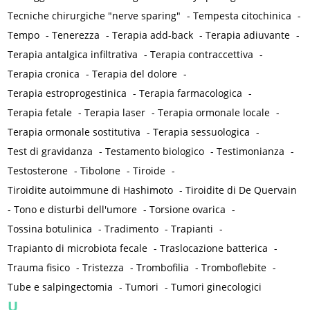
Tecniche chirurgiche "nerve sparing"
-
Tempesta citochinica
-
Tempo
-
Tenerezza
-
Terapia add-back
-
Terapia adiuvante
-
Terapia antalgica infiltrativa
-
Terapia contraccettiva
-
Terapia cronica
-
Terapia del dolore
-
Terapia estroprogestinica
-
Terapia farmacologica
-
Terapia fetale
-
Terapia laser
-
Terapia ormonale locale
-
Terapia ormonale sostitutiva
-
Terapia sessuologica
-
Test di gravidanza
-
Testamento biologico
-
Testimonianza
-
Testosterone
-
Tibolone
-
Tiroide
-
Tiroidite autoimmune di Hashimoto
-
Tiroidite di De Quervain
-
Tono e disturbi dell'umore
-
Torsione ovarica
-
Tossina botulinica
-
Tradimento
-
Trapianti
-
Trapianto di microbiota fecale
-
Traslocazione batterica
-
Trauma fisico
-
Tristezza
-
Trombofilia
-
Tromboflebite
-
Tube e salpingectomia
-
Tumori
-
Tumori ginecologici
U