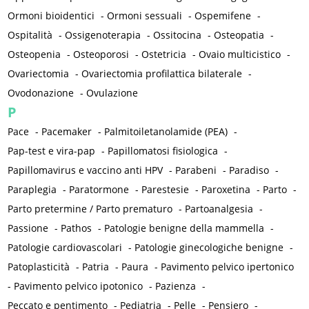
Ormoni bioidentici
-
Ormoni sessuali
-
Ospemifene
-
Ospitalità
-
Ossigenoterapia
-
Ossitocina
-
Osteopatia
-
Osteopenia
-
Osteoporosi
-
Ostetricia
-
Ovaio multicistico
-
Ovariectomia
-
Ovariectomia profilattica bilaterale
-
Ovodonazione
-
Ovulazione
P
Pace
-
Pacemaker
-
Palmitoiletanolamide (PEA)
-
Pap-test e vira-pap
-
Papillomatosi fisiologica
-
Papillomavirus e vaccino anti HPV
-
Parabeni
-
Paradiso
-
Paraplegia
-
Paratormone
-
Parestesie
-
Paroxetina
-
Parto
-
Parto pretermine / Parto prematuro
-
Partoanalgesia
-
Passione
-
Pathos
-
Patologie benigne della mammella
-
Patologie cardiovascolari
-
Patologie ginecologiche benigne
-
Patoplasticità
-
Patria
-
Paura
-
Pavimento pelvico ipertonico
-
Pavimento pelvico ipotonico
-
Pazienza
-
Peccato e pentimento
-
Pediatria
-
Pelle
-
Pensiero
-