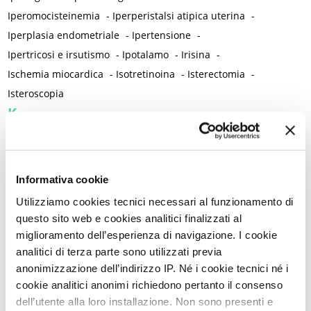
Iperomocisteinemia
-
Iperperistalsi atipica uterina
-
Iperplasia endometriale
-
Ipertensione
-
Ipertricosi e irsutismo
-
Ipotalamo
-
Irisina
-
Ischemia miocardica
-
Isotretinoina
-
Isterectomia
-
Isteroscopia
K
Klebsiella Pneumoniae
L
L-acetilcarnitina
-
Lacerazioni perineali da parto
-
Lacrime
-
Informativa cookie
Laicità
-
Laparoscopia
-
Lassativi
-
Lattobacilli
-
Lavoro
-
Utilizziamo cookies tecnici necessari al funzionamento di
Leadership
-
Leggerezza
-
Legislazione
-
Legittima difesa
-
questo sito web e cookies analitici finalizzati al
Lesione precancerosa
-
Letteratura
-
Leucemia mieloide
-
miglioramento dell’esperienza di navigazione. I cookie
Libertà
-
Libri e lettura
-
Lichen planus
-
Lichen sclerosus
-
analitici di terza parte sono utilizzati previa
anonimizzazione dell’indirizzo IP. Né i cookie tecnici né i
Lichen vulvare
-
Limite
-
Linee guida cliniche
-
Linfedema
-
cookie analitici anonimi richiedono pertanto il consenso
Linfoma di Hodgkin
-
Longevità
-
dell’utente alla loro installazione. Non sono presenti e
Lupus eritematoso sistemico
-
Lutto