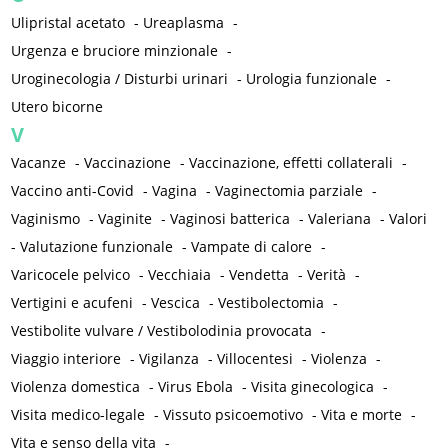
Ulipristal acetato
-
Ureaplasma
-
Urgenza e bruciore minzionale
-
Uroginecologia / Disturbi urinari
-
Urologia funzionale
-
Utero bicorne
V
Vacanze
-
Vaccinazione
-
Vaccinazione, effetti collaterali
-
Vaccino anti-Covid
-
Vagina
-
Vaginectomia parziale
-
Vaginismo
-
Vaginite
-
Vaginosi batterica
-
Valeriana
-
Valori
-
Valutazione funzionale
-
Vampate di calore
-
Varicocele pelvico
-
Vecchiaia
-
Vendetta
-
Verità
-
Vertigini e acufeni
-
Vescica
-
Vestibolectomia
-
Vestibolite vulvare / Vestibolodinia provocata
-
Viaggio interiore
-
Vigilanza
-
Villocentesi
-
Violenza
-
Violenza domestica
-
Virus Ebola
-
Visita ginecologica
-
Visita medico-legale
-
Vissuto psicoemotivo
-
Vita e morte
-
Vita e senso della vita
-