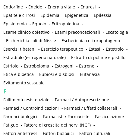
Endorfine
-
Eneide
-
Energia vitale
-
Enuresi
-
Epatite e cirrosi
-
Epidemia
-
Epigenetica
-
Epilessia
-
Episiotomia
-
Equolo
-
Eritropoietina
-
Esame clinico obiettivo
-
Esami preconcezionali
-
Escatologia
-
Escherichia coli di Nissle
-
Escherichia coli uropatogeno
-
Esercizi tibetani
-
Esercizio terapeutico
-
Estasi
-
Estetrolo
-
Estradiolo (estrogeno naturale)
-
Estratto di polline e pistillo
-
Estriolo
-
Estroboloma
-
Estrogeni
-
Estrone
-
Etica e bioetica
-
Eubiosi e disbiosi
-
Eutanasia
-
Evitamento sessuale
F
Fallimento esistenziale
-
Farmaci / Autoprescrizione
-
Farmaci / Controindicazioni
-
Farmaci / Effetti collaterali
-
Farmaci biologici
-
Farmacisti / Farmaciste
-
Fascicolazione
-
Fatigue
-
Fattore di crescita dei nervi (NGF)
-
Fattori antistress
-
Fattori biologici
-
Fattori culturali
-