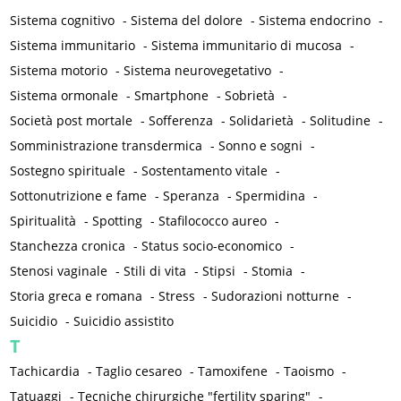
Sistema cognitivo
-
Sistema del dolore
-
Sistema endocrino
-
Sistema immunitario
-
Sistema immunitario di mucosa
-
Sistema motorio
-
Sistema neurovegetativo
-
Sistema ormonale
-
Smartphone
-
Sobrietà
-
Società post mortale
-
Sofferenza
-
Solidarietà
-
Solitudine
-
Somministrazione transdermica
-
Sonno e sogni
-
Sostegno spirituale
-
Sostentamento vitale
-
Sottonutrizione e fame
-
Speranza
-
Spermidina
-
Spiritualità
-
Spotting
-
Stafilococco aureo
-
Stanchezza cronica
-
Status socio-economico
-
Stenosi vaginale
-
Stili di vita
-
Stipsi
-
Stomia
-
Storia greca e romana
-
Stress
-
Sudorazioni notturne
-
Suicidio
-
Suicidio assistito
T
Tachicardia
-
Taglio cesareo
-
Tamoxifene
-
Taoismo
-
Tatuaggi
-
Tecniche chirurgiche "fertility sparing"
-