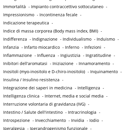
Immortalità
-
Impianto contraccettivo sottocutaneo
-
Impressionismo
-
Incontinenza fecale
-
Indicazione terapeutica
-
Indice di massa corporea (Body mass index, BMI)
-
Indifferenza
-
Indignazione
-
Individualismo
-
Induismo
-
Infanzia
-
Infarto miocardico
-
Inferno
-
Infezioni
-
Infiammazione
-
Influenza
-
Ingiustizia
-
Ingratitudine
-
Inibitori dell'aromatasi
-
Iniziazione
-
Innamoramento
-
Inositoli (myo-inositolo e D-chiro-inositolo)
-
Inquinamento
-
Insulina / Insulino resistenza
-
Integrazione dei saperi in medicina
-
Intelligenza
-
Intelligenza clinica
-
Internet, media e social media
-
Interruzione volontaria di gravidanza (IVG)
-
Intestino / Salute dell'intestino
-
Intracrinologia
-
Introspezione
-
Invecchiamento
-
Invidia
-
Iodio
-
Iperalgesia
-
Iperandrogenismo funzionale
-