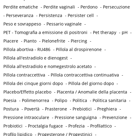
Perdite ematiche
-
Perdite vaginali
-
Perdono
-
Persecuzione
-
Perseveranza
-
Persistenza
-
Persister cell
-
Peso e sovrappeso
-
Pessario vaginale
-
PET - Tomografia a emissione di positroni
-
Pet therapy
-
pH
-
Piacere
-
Pianto
-
Pielonefrite
-
Piercing
-
Pillola abortiva - RU486
-
Pillola al drospirenone
-
Pillola all'estradiolo e dienogest
-
Pillola all'estradiolo e nomegestrolo acetato
-
Pillola contraccettiva
-
Pillola contraccettiva continuativa
-
Pillola dei cinque giorni dopo
-
Pillola del giorno dopo
-
Placebo/Effetto placebo
-
Placenta / Anomalie della placenta
-
Poesia
-
Polimenorrea
-
Polipo
-
Politica
-
Politica sanitaria
-
Postura
-
Povertà
-
Prasterone
-
Prebiotici
-
Preghiera
-
Pressione intraoculare
-
Pressione sanguigna
-
Prevenzione
-
Probiotici
-
Proctalgia fugace
-
Profezia
-
Profilattico
-
Profilo lipidico
-
Progesterone / Progestinici
-