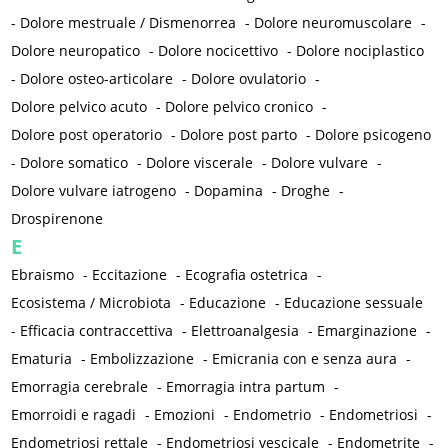
-
Dolore mestruale / Dismenorrea
-
Dolore neuromuscolare
-
Dolore neuropatico
-
Dolore nocicettivo
-
Dolore nociplastico
-
Dolore osteo-articolare
-
Dolore ovulatorio
-
Dolore pelvico acuto
-
Dolore pelvico cronico
-
Dolore post operatorio
-
Dolore post parto
-
Dolore psicogeno
-
Dolore somatico
-
Dolore viscerale
-
Dolore vulvare
-
Dolore vulvare iatrogeno
-
Dopamina
-
Droghe
-
Drospirenone
E
Ebraismo
-
Eccitazione
-
Ecografia ostetrica
-
Ecosistema / Microbiota
-
Educazione
-
Educazione sessuale
-
Efficacia contraccettiva
-
Elettroanalgesia
-
Emarginazione
-
Ematuria
-
Embolizzazione
-
Emicrania con e senza aura
-
Emorragia cerebrale
-
Emorragia intra partum
-
Emorroidi e ragadi
-
Emozioni
-
Endometrio
-
Endometriosi
-
Endometriosi rettale
-
Endometriosi vescicale
-
Endometrite
-