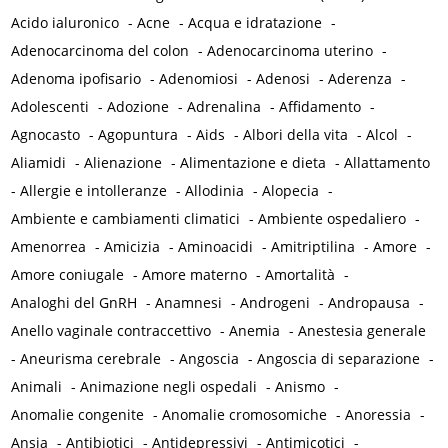
Acido ialuronico
-
Acne
-
Acqua e idratazione
-
Adenocarcinoma del colon
-
Adenocarcinoma uterino
-
Adenoma ipofisario
-
Adenomiosi
-
Adenosi
-
Aderenza
-
Adolescenti
-
Adozione
-
Adrenalina
-
Affidamento
-
Agnocasto
-
Agopuntura
-
Aids
-
Albori della vita
-
Alcol
-
Aliamidi
-
Alienazione
-
Alimentazione e dieta
-
Allattamento
-
Allergie e intolleranze
-
Allodinia
-
Alopecia
-
Ambiente e cambiamenti climatici
-
Ambiente ospedaliero
-
Amenorrea
-
Amicizia
-
Aminoacidi
-
Amitriptilina
-
Amore
-
Amore coniugale
-
Amore materno
-
Amortalità
-
Analoghi del GnRH
-
Anamnesi
-
Androgeni
-
Andropausa
-
Anello vaginale contraccettivo
-
Anemia
-
Anestesia generale
-
Aneurisma cerebrale
-
Angoscia
-
Angoscia di separazione
-
Animali
-
Animazione negli ospedali
-
Anismo
-
Anomalie congenite
-
Anomalie cromosomiche
-
Anoressia
-
Ansia
-
Antibiotici
-
Antidepressivi
-
Antimicotici
-