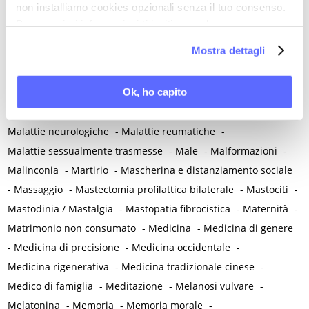
non installiamo cookies opzionali senza il tuo consenso.
M
Per maggiori informazioni ti invitiamo a leggere
Madri adolescenti
-
Magnanimità
-
Magnesio
-
Mal d'aereo
-
la nostra
Cookie Policy
.
Mostra dettagli
Mal di montagna
-
Malassorbimento
-
Malattia
-
Malattia infiammatoria pelvica
-
Malattia mentale
-
Ok, ho capito
Malattie autoimmuni
-
Malattie cromosomiche
-
Malattie genetiche
-
Malattie metaboliche
-
Malattie neurologiche
-
Malattie reumatiche
-
Malattie sessualmente trasmesse
-
Male
-
Malformazioni
-
Malinconia
-
Martirio
-
Mascherina e distanziamento sociale
-
Massaggio
-
Mastectomia profilattica bilaterale
-
Mastociti
-
Mastodinia / Mastalgia
-
Mastopatia fibrocistica
-
Maternità
-
Matrimonio non consumato
-
Medicina
-
Medicina di genere
-
Medicina di precisione
-
Medicina occidentale
-
Medicina rigenerativa
-
Medicina tradizionale cinese
-
Medico di famiglia
-
Meditazione
-
Melanosi vulvare
-
Melatonina
-
Memoria
-
Memoria morale
-