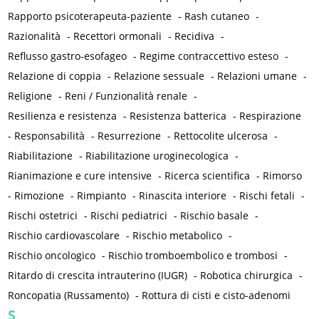
Rapporto psicoterapeuta-paziente
-
Rash cutaneo
-
Razionalità
-
Recettori ormonali
-
Recidiva
-
Reflusso gastro-esofageo
-
Regime contraccettivo esteso
-
Relazione di coppia
-
Relazione sessuale
-
Relazioni umane
-
Religione
-
Reni / Funzionalità renale
-
Resilienza e resistenza
-
Resistenza batterica
-
Respirazione
-
Responsabilità
-
Resurrezione
-
Rettocolite ulcerosa
-
Riabilitazione
-
Riabilitazione uroginecologica
-
Rianimazione e cure intensive
-
Ricerca scientifica
-
Rimorso
-
Rimozione
-
Rimpianto
-
Rinascita interiore
-
Rischi fetali
-
Rischi ostetrici
-
Rischi pediatrici
-
Rischio basale
-
Rischio cardiovascolare
-
Rischio metabolico
-
Rischio oncologico
-
Rischio tromboembolico e trombosi
-
Ritardo di crescita intrauterino (IUGR)
-
Robotica chirurgica
-
Roncopatia (Russamento)
-
Rottura di cisti e cisto-adenomi
S