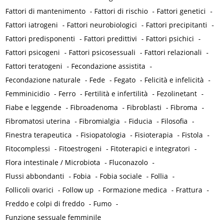
Fattori di mantenimento
-
Fattori di rischio
-
Fattori genetici
-
Fattori iatrogeni
-
Fattori neurobiologici
-
Fattori precipitanti
-
Fattori predisponenti
-
Fattori predittivi
-
Fattori psichici
-
Fattori psicogeni
-
Fattori psicosessuali
-
Fattori relazionali
-
Fattori teratogeni
-
Fecondazione assistita
-
Fecondazione naturale
-
Fede
-
Fegato
-
Felicità e infelicità
-
Femminicidio
-
Ferro
-
Fertilità e infertilità
-
Fezolinetant
-
Fiabe e leggende
-
Fibroadenoma
-
Fibroblasti
-
Fibroma
-
Fibromatosi uterina
-
Fibromialgia
-
Fiducia
-
Filosofia
-
Finestra terapeutica
-
Fisiopatologia
-
Fisioterapia
-
Fistola
-
Fitocomplessi
-
Fitoestrogeni
-
Fitoterapici e integratori
-
Flora intestinale / Microbiota
-
Fluconazolo
-
Flussi abbondanti
-
Fobia
-
Fobia sociale
-
Follia
-
Follicoli ovarici
-
Follow up
-
Formazione medica
-
Frattura
-
Freddo e colpi di freddo
-
Fumo
-
Funzione sessuale femminile