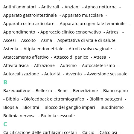
Antinfiammatori
-
Antivirali
-
Anziani
-
Apnea notturna
-
Apparato gastrointestinale
-
Apparato muscolare
-
Apparato osteo-articolare
-
Apparato uro-genitale femminile
-
Apprendimento
-
Approccio clinico conservativo
-
Artrosi
-
Ascesi
-
Ascolto
-
Asma
-
Aspettativa di vita e di salute
-
Astenia
-
Atipia endometriale
-
Atrofia vulvo-vaginale
-
Attaccamento affettivo
-
Attacco di panico
-
Attesa
-
Attività fisica
-
Attrazione
-
Autismo
-
Autocateterismo
-
Autorealizzazione
-
Autorità
-
Avvento
-
Avversione sessuale
B
Bazedoxifene
-
Bellezza
-
Bene
-
Benedizione
-
Biancospino
-
Bibbia
-
Biofeedback elettromiografico
-
Biofilm patogeni
-
Biopsia
-
Bioritmi
-
Blocco del ganglio impari
-
Buddhismo
-
Bulimia nervosa
-
Bulimia sessuale
C
Calcificazione delle cartilagini costali
-
Calcio
-
Calcolosi
-