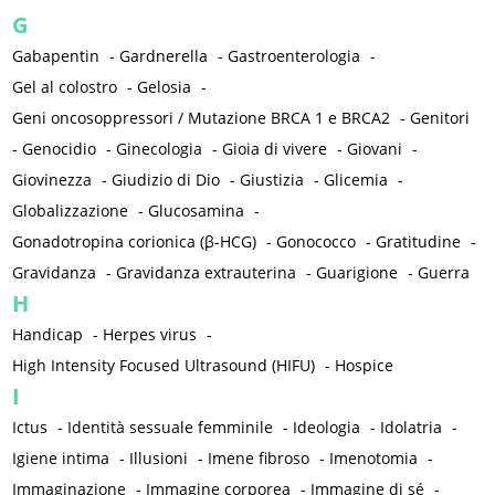
G
Gabapentin
-
Gardnerella
-
Gastroenterologia
-
Gel al colostro
-
Gelosia
-
Geni oncosoppressori / Mutazione BRCA 1 e BRCA2
-
Genitori
-
Genocidio
-
Ginecologia
-
Gioia di vivere
-
Giovani
-
Giovinezza
-
Giudizio di Dio
-
Giustizia
-
Glicemia
-
Globalizzazione
-
Glucosamina
-
Gonadotropina corionica (β-HCG)
-
Gonococco
-
Gratitudine
-
Gravidanza
-
Gravidanza extrauterina
-
Guarigione
-
Guerra
H
Handicap
-
Herpes virus
-
High Intensity Focused Ultrasound (HIFU)
-
Hospice
I
Ictus
-
Identità sessuale femminile
-
Ideologia
-
Idolatria
-
Igiene intima
-
Illusioni
-
Imene fibroso
-
Imenotomia
-
Immaginazione
-
Immagine corporea
-
Immagine di sé
-