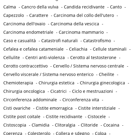
Calma
-
Cancro della vulva
-
Candida recidivante
-
Canto
-
Capezzolo
-
Carattere
-
Carcinoma del collo dell'utero
-
Carcinoma dell'ovaio
-
Carcinoma della vescica
-
Carcinoma endometriale
-
Carcinoma mammario
-
Caso e casualità
-
Catastrofi naturali
-
Catastrofismo
-
Cefalea e cefalea catameniale
-
Celiachia
-
Cellule staminali
-
Cellulite
-
Centri anti-violenza
-
Cerotto al testosterone
-
Cerotto contraccettivo
-
Cervello / Sistema nervoso centrale
-
Cervello viscerale / Sistema nervoso enterico
-
Cheilite
-
Chemioterapia
-
Chirurgia estetica
-
Chirurgia ginecologica
-
Chirurgia oncologica
-
Cicatrici
-
Ciclo e mestruazioni
-
Circonferenza addominale
-
Circonferenza vita
-
Cisti ovariche
-
Cistite emorragica
-
Cistite interstiziale
-
Cistite post coitale
-
Cistite recidivante
-
Cistocele
-
Cistoscopia
-
Clamidia
-
Clitoralgia
-
Clitoride
-
Cocaina
-
Coerenza
-
Colesterolo
-
Collera e sdegno
-
Colpa
-