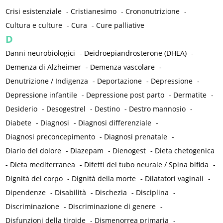
Crisi esistenziale
-
Cristianesimo
-
Crononutrizione
-
Cultura e culture
-
Cura
-
Cure palliative
D
Danni neurobiologici
-
Deidroepiandrosterone (DHEA)
-
Demenza di Alzheimer
-
Demenza vascolare
-
Denutrizione / Indigenza
-
Deportazione
-
Depressione
-
Depressione infantile
-
Depressione post parto
-
Dermatite
-
Desiderio
-
Desogestrel
-
Destino
-
Destro mannosio
-
Diabete
-
Diagnosi
-
Diagnosi differenziale
-
Diagnosi preconcepimento
-
Diagnosi prenatale
-
Diario del dolore
-
Diazepam
-
Dienogest
-
Dieta chetogenica
-
Dieta mediterranea
-
Difetti del tubo neurale / Spina bifida
-
Dignità del corpo
-
Dignità della morte
-
Dilatatori vaginali
-
Dipendenze
-
Disabilità
-
Dischezia
-
Disciplina
-
Discriminazione
-
Discriminazione di genere
-
Disfunzioni della tiroide
-
Dismenorrea primaria
-