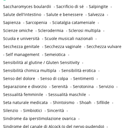
Saccharomyces boulardii
-
Sacrificio di sé
-
Salpingite
-
Salute dell'intestino
-
Salute e benessere
-
Salvezza
-
Sapienza
-
Sarcopenia
-
Sciatalgia catameniale
-
Scienze omiche
-
Sclerodermia
-
Sclerosi multipla
-
Scuola e università
-
Scuole musicali nazionali
-
Secchezza genitale
-
Secchezza vaginale
-
Secchezza vulvare
-
Self management
-
Semeiotica
-
Sensibilità al glutine / Gluten Sensitivity
-
Sensibilità chimica multipla
-
Sensibilità erotica
-
Senso del dolore
-
Senso di colpa
-
Sentimenti
-
Separazione e divorzio
-
Serenità
-
Serotonina
-
Servizio
-
Sessualità femminile
-
Sessualità maschile
-
Seta naturale medicata
-
Shintoismo
-
Shoah
-
Sifilide
-
Silenzio
-
Simbiotici
-
Sincerità
-
Sindrome da iperstimolazione ovarica
-
Sindrome del canale di Alcock (o del nervo pudendo)
-