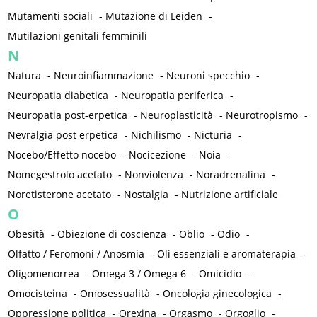
Mutamenti sociali
-
Mutazione di Leiden
-
Mutilazioni genitali femminili
N
Natura
-
Neuroinfiammazione
-
Neuroni specchio
-
Neuropatia diabetica
-
Neuropatia periferica
-
Neuropatia post-erpetica
-
Neuroplasticità
-
Neurotropismo
-
Nevralgia post erpetica
-
Nichilismo
-
Nicturia
-
Nocebo/Effetto nocebo
-
Nocicezione
-
Noia
-
Nomegestrolo acetato
-
Nonviolenza
-
Noradrenalina
-
Noretisterone acetato
-
Nostalgia
-
Nutrizione artificiale
O
Obesità
-
Obiezione di coscienza
-
Oblio
-
Odio
-
Olfatto / Feromoni / Anosmia
-
Oli essenziali e aromaterapia
-
Oligomenorrea
-
Omega 3 / Omega 6
-
Omicidio
-
Omocisteina
-
Omosessualità
-
Oncologia ginecologica
-
Oppressione politica
-
Orexina
-
Orgasmo
-
Orgoglio
-