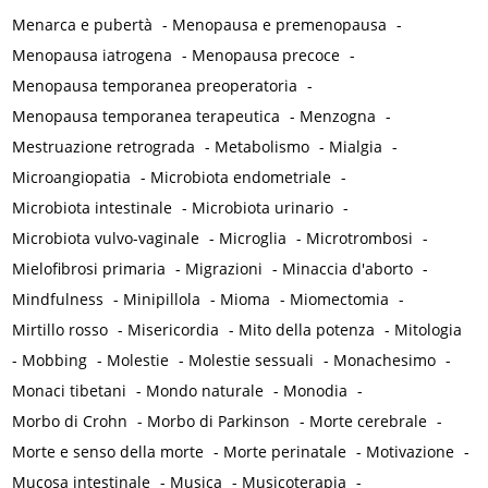
Menarca e pubertà
-
Menopausa e premenopausa
-
Menopausa iatrogena
-
Menopausa precoce
-
Menopausa temporanea preoperatoria
-
Menopausa temporanea terapeutica
-
Menzogna
-
Mestruazione retrograda
-
Metabolismo
-
Mialgia
-
Microangiopatia
-
Microbiota endometriale
-
Microbiota intestinale
-
Microbiota urinario
-
Microbiota vulvo-vaginale
-
Microglia
-
Microtrombosi
-
Mielofibrosi primaria
-
Migrazioni
-
Minaccia d'aborto
-
Mindfulness
-
Minipillola
-
Mioma
-
Miomectomia
-
Mirtillo rosso
-
Misericordia
-
Mito della potenza
-
Mitologia
-
Mobbing
-
Molestie
-
Molestie sessuali
-
Monachesimo
-
Monaci tibetani
-
Mondo naturale
-
Monodia
-
Morbo di Crohn
-
Morbo di Parkinson
-
Morte cerebrale
-
Morte e senso della morte
-
Morte perinatale
-
Motivazione
-
Mucosa intestinale
-
Musica
-
Musicoterapia
-