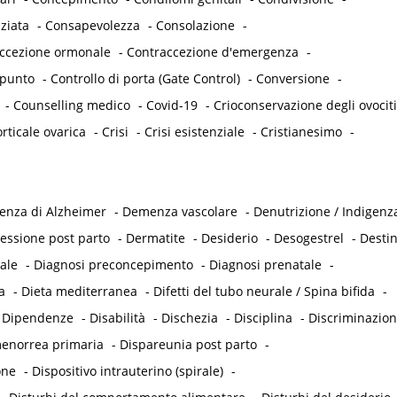
ziata
-
Consapevolezza
-
Consolazione
-
accezione ormonale
-
Contraccezione d'emergenza
-
punto
-
Controllo di porta (Gate Control)
-
Conversione
-
-
Counselling medico
-
Covid-19
-
Crioconservazione degli ovociti
rticale ovarica
-
Crisi
-
Crisi esistenziale
-
Cristianesimo
-
nza di Alzheimer
-
Demenza vascolare
-
Denutrizione / Indigenz
essione post parto
-
Dermatite
-
Desiderio
-
Desogestrel
-
Desti
ale
-
Diagnosi preconcepimento
-
Diagnosi prenatale
-
a
-
Dieta mediterranea
-
Difetti del tubo neurale / Spina bifida
-
-
Dipendenze
-
Disabilità
-
Dischezia
-
Disciplina
-
Discriminazio
enorrea primaria
-
Dispareunia post parto
-
one
-
Dispositivo intrauterino (spirale)
-