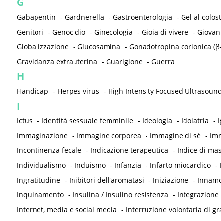
G
Gabapentin
-
Gardnerella
-
Gastroenterologia
-
Gel al colos
Genitori
-
Genocidio
-
Ginecologia
-
Gioia di vivere
-
Giovan
Globalizzazione
-
Glucosamina
-
Gonadotropina corionica (β
Gravidanza extrauterina
-
Guarigione
-
Guerra
H
Handicap
-
Herpes virus
-
High Intensity Focused Ultrasound
I
Ictus
-
Identità sessuale femminile
-
Ideologia
-
Idolatria
-
I
Immaginazione
-
Immagine corporea
-
Immagine di sé
-
Imm
Incontinenza fecale
-
Indicazione terapeutica
-
Indice di ma
Individualismo
-
Induismo
-
Infanzia
-
Infarto miocardico
-
Ingratitudine
-
Inibitori dell'aromatasi
-
Iniziazione
-
Innam
Inquinamento
-
Insulina / Insulino resistenza
-
Integrazione 
Internet, media e social media
-
Interruzione volontaria di gr