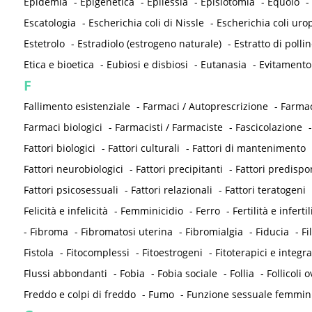
Epidemia
-
Epigenetica
-
Epilessia
-
Episiotomia
-
Equolo
-
Escatologia
-
Escherichia coli di Nissle
-
Escherichia coli ur
Estetrolo
-
Estradiolo (estrogeno naturale)
-
Estratto di pollin
Etica e bioetica
-
Eubiosi e disbiosi
-
Eutanasia
-
Evitamento
F
Fallimento esistenziale
-
Farmaci / Autoprescrizione
-
Farmac
Farmaci biologici
-
Farmacisti / Farmaciste
-
Fascicolazione
Fattori biologici
-
Fattori culturali
-
Fattori di mantenimento
Fattori neurobiologici
-
Fattori precipitanti
-
Fattori predispo
Fattori psicosessuali
-
Fattori relazionali
-
Fattori teratogeni
Felicità e infelicità
-
Femminicidio
-
Ferro
-
Fertilità e infertil
-
Fibroma
-
Fibromatosi uterina
-
Fibromialgia
-
Fiducia
-
Fi
Fistola
-
Fitocomplessi
-
Fitoestrogeni
-
Fitoterapici e integra
Flussi abbondanti
-
Fobia
-
Fobia sociale
-
Follia
-
Follicoli o
Freddo e colpi di freddo
-
Fumo
-
Funzione sessuale femmin