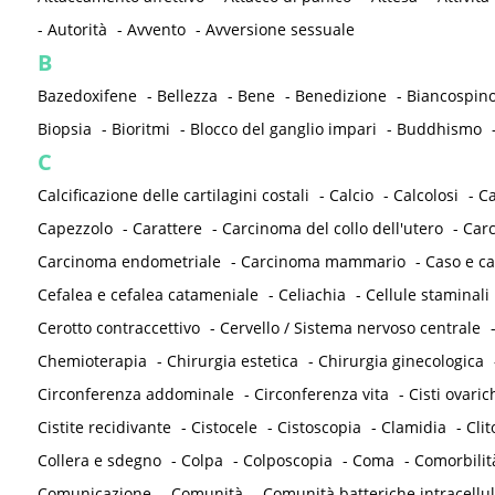
-
Autorità
-
Avvento
-
Avversione sessuale
B
Bazedoxifene
-
Bellezza
-
Bene
-
Benedizione
-
Biancospin
Biopsia
-
Bioritmi
-
Blocco del ganglio impari
-
Buddhismo
C
Calcificazione delle cartilagini costali
-
Calcio
-
Calcolosi
-
C
Capezzolo
-
Carattere
-
Carcinoma del collo dell'utero
-
Carc
Carcinoma endometriale
-
Carcinoma mammario
-
Caso e ca
Cefalea e cefalea catameniale
-
Celiachia
-
Cellule staminali
Cerotto contraccettivo
-
Cervello / Sistema nervoso centrale
Chemioterapia
-
Chirurgia estetica
-
Chirurgia ginecologica
Circonferenza addominale
-
Circonferenza vita
-
Cisti ovaric
Cistite recidivante
-
Cistocele
-
Cistoscopia
-
Clamidia
-
Clit
Collera e sdegno
-
Colpa
-
Colposcopia
-
Coma
-
Comorbilit
Comunicazione
-
Comunità
-
Comunità batteriche intracellul