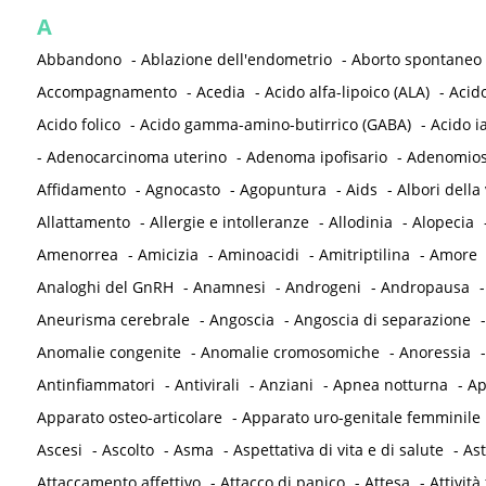
A
Abbandono
-
Ablazione dell'endometrio
-
Aborto spontaneo
Accompagnamento
-
Acedia
-
Acido alfa-lipoico (ALA)
-
Acid
Acido folico
-
Acido gamma-amino-butirrico (GABA)
-
Acido i
-
Adenocarcinoma uterino
-
Adenoma ipofisario
-
Adenomios
Affidamento
-
Agnocasto
-
Agopuntura
-
Aids
-
Albori della 
Allattamento
-
Allergie e intolleranze
-
Allodinia
-
Alopecia
Amenorrea
-
Amicizia
-
Aminoacidi
-
Amitriptilina
-
Amore
Analoghi del GnRH
-
Anamnesi
-
Androgeni
-
Andropausa
Aneurisma cerebrale
-
Angoscia
-
Angoscia di separazione
Anomalie congenite
-
Anomalie cromosomiche
-
Anoressia
Antinfiammatori
-
Antivirali
-
Anziani
-
Apnea notturna
-
Ap
Apparato osteo-articolare
-
Apparato uro-genitale femminile
Ascesi
-
Ascolto
-
Asma
-
Aspettativa di vita e di salute
-
As
Attaccamento affettivo
-
Attacco di panico
-
Attesa
-
Attività 