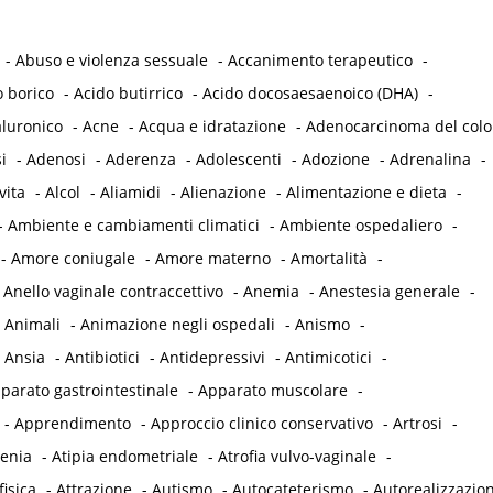
-
Abuso e violenza sessuale
-
Accanimento terapeutico
-
o borico
-
Acido butirrico
-
Acido docosaesaenoico (DHA)
-
aluronico
-
Acne
-
Acqua e idratazione
-
Adenocarcinoma del col
i
-
Adenosi
-
Aderenza
-
Adolescenti
-
Adozione
-
Adrenalina
-
vita
-
Alcol
-
Aliamidi
-
Alienazione
-
Alimentazione e dieta
-
-
Ambiente e cambiamenti climatici
-
Ambiente ospedaliero
-
-
Amore coniugale
-
Amore materno
-
Amortalità
-
-
Anello vaginale contraccettivo
-
Anemia
-
Anestesia generale
-
-
Animali
-
Animazione negli ospedali
-
Anismo
-
-
Ansia
-
Antibiotici
-
Antidepressivi
-
Antimicotici
-
parato gastrointestinale
-
Apparato muscolare
-
-
Apprendimento
-
Approccio clinico conservativo
-
Artrosi
-
tenia
-
Atipia endometriale
-
Atrofia vulvo-vaginale
-
fisica
-
Attrazione
-
Autismo
-
Autocateterismo
-
Autorealizzazio