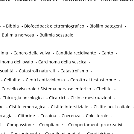
o
-
Bibbia
-
Biofeedback elettromiografico
-
Biofilm patogeni
-
-
Bulimia nervosa
-
Bulimia sessuale
alma
-
Cancro della vulva
-
Candida recidivante
-
Canto
-
inoma dell'ovaio
-
Carcinoma della vescica
-
sualità
-
Catastrofi naturali
-
Catastrofismo
-
-
Cellulite
-
Centri anti-violenza
-
Cerotto al testosterone
-
-
Cervello viscerale / Sistema nervoso enterico
-
Cheilite
-
-
Chirurgia oncologica
-
Cicatrici
-
Ciclo e mestruazioni
-
he
-
Cistite emorragica
-
Cistite interstiziale
-
Cistite post coitale
oralgia
-
Clitoride
-
Cocaina
-
Coerenza
-
Colesterolo
-
à
-
Compassione
-
Compliance
-
Comportamenti procreativi
-
ari
-
Concepimento
-
Condilomi genitali
-
Condivisione
-