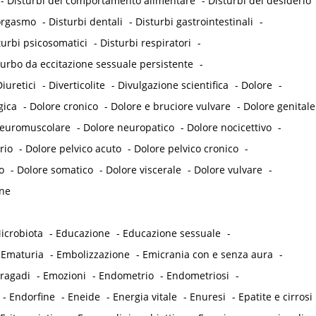
-
Disturbi del comportamento alimentare
-
Disturbi del desiderio
'orgasmo
-
Disturbi dentali
-
Disturbi gastrointestinali
-
turbi psicosomatici
-
Disturbi respiratori
-
turbo da eccitazione sessuale persistente
-
iuretici
-
Diverticolite
-
Divulgazione scientifica
-
Dolore
-
gica
-
Dolore cronico
-
Dolore e bruciore vulvare
-
Dolore genitale
neuromuscolare
-
Dolore neuropatico
-
Dolore nocicettivo
-
rio
-
Dolore pelvico acuto
-
Dolore pelvico cronico
-
o
-
Dolore somatico
-
Dolore viscerale
-
Dolore vulvare
-
ne
icrobiota
-
Educazione
-
Educazione sessuale
-
-
Ematuria
-
Embolizzazione
-
Emicrania con e senza aura
-
 ragadi
-
Emozioni
-
Endometrio
-
Endometriosi
-
-
Endorfine
-
Eneide
-
Energia vitale
-
Enuresi
-
Epatite e cirrosi