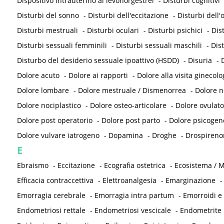
Dispositivo intrauterino al levonorgestrel
-
Disturbi cognitivi
Disturbi del sonno
-
Disturbi dell'eccitazione
-
Disturbi dell
Disturbi mestruali
-
Disturbi oculari
-
Disturbi psichici
-
Dis
Disturbi sessuali femminili
-
Disturbi sessuali maschili
-
Dis
Disturbo del desiderio sessuale ipoattivo (HSDD)
-
Disuria
-
D
Dolore acuto
-
Dolore ai rapporti
-
Dolore alla visita ginecolo
Dolore lombare
-
Dolore mestruale / Dismenorrea
-
Dolore 
Dolore nociplastico
-
Dolore osteo-articolare
-
Dolore ovulato
Dolore post operatorio
-
Dolore post parto
-
Dolore psicogen
Dolore vulvare iatrogeno
-
Dopamina
-
Droghe
-
Drospireno
E
Ebraismo
-
Eccitazione
-
Ecografia ostetrica
-
Ecosistema / M
Efficacia contraccettiva
-
Elettroanalgesia
-
Emarginazione
Emorragia cerebrale
-
Emorragia intra partum
-
Emorroidi e
Endometriosi rettale
-
Endometriosi vescicale
-
Endometrite