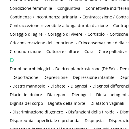
Condizione femminile
-
Congiuntiva
-
Connettivite indifferen
Continenza / Incontinenza urinaria
-
Contraccezione / Contr
Contraccezione reversibile a lunga durata d'azione
-
Contrap
Coraggio di agire
-
Coraggio di vivere
-
Cortisolo
-
Cortisone
Crioconservazione dell'embrione
-
Crioconservazione della co
Crononutrizione
-
Cultura e culture
-
Cura
-
Cure palliative
D
Danni neurobiologici
-
Deidroepiandrosterone (DHEA)
-
Deme
-
Deportazione
-
Depressione
-
Depressione infantile
-
Depr
-
Destro mannosio
-
Diabete
-
Diagnosi
-
Diagnosi differenzi
Diario del dolore
-
Diazepam
-
Dienogest
-
Dieta chetogenic
Dignità del corpo
-
Dignità della morte
-
Dilatatori vaginali
-
Discriminazione di genere
-
Disfunzioni della tiroide
-
Dism
Dispareunia superficiale e profonda
-
Dispepsia
-
Disperazi