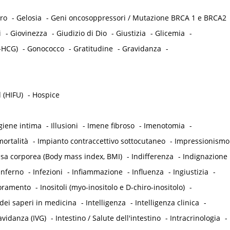
tro
-
Gelosia
-
Geni oncosoppressori / Mutazione BRCA 1 e BRCA2
i
-
Giovinezza
-
Giudizio di Dio
-
Giustizia
-
Glicemia
-
-HCG)
-
Gonococco
-
Gratitudine
-
Gravidanza
-
 (HIFU)
-
Hospice
giene intima
-
Illusioni
-
Imene fibroso
-
Imenotomia
-
ortalità
-
Impianto contraccettivo sottocutaneo
-
Impressionismo
ssa corporea (Body mass index, BMI)
-
Indifferenza
-
Indignazione
Inferno
-
Infezioni
-
Infiammazione
-
Influenza
-
Ingiustizia
-
oramento
-
Inositoli (myo-inositolo e D-chiro-inositolo)
-
dei saperi in medicina
-
Intelligenza
-
Intelligenza clinica
-
avidanza (IVG)
-
Intestino / Salute dell'intestino
-
Intracrinologia
-