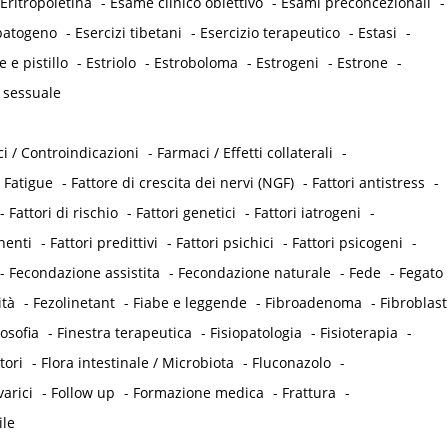
Eritropoietina
-
Esame clinico obiettivo
-
Esami preconcezionali
-
opatogeno
-
Esercizi tibetani
-
Esercizio terapeutico
-
Estasi
-
e e pistillo
-
Estriolo
-
Estroboloma
-
Estrogeni
-
Estrone
-
 sessuale
i / Controindicazioni
-
Farmaci / Effetti collaterali
-
-
Fatigue
-
Fattore di crescita dei nervi (NGF)
-
Fattori antistress
-
-
Fattori di rischio
-
Fattori genetici
-
Fattori iatrogeni
-
nenti
-
Fattori predittivi
-
Fattori psichici
-
Fattori psicogeni
-
-
Fecondazione assistita
-
Fecondazione naturale
-
Fede
-
Fegato
ità
-
Fezolinetant
-
Fiabe e leggende
-
Fibroadenoma
-
Fibroblast
losofia
-
Finestra terapeutica
-
Fisiopatologia
-
Fisioterapia
-
tori
-
Flora intestinale / Microbiota
-
Fluconazolo
-
varici
-
Follow up
-
Formazione medica
-
Frattura
-
ile