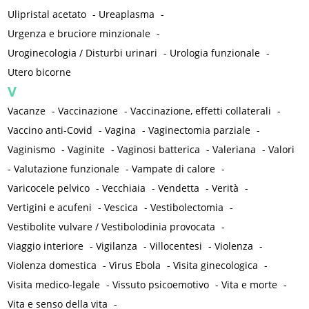
Ulipristal acetato
-
Ureaplasma
-
Urgenza e bruciore minzionale
-
Uroginecologia / Disturbi urinari
-
Urologia funzionale
-
Utero bicorne
V
Vacanze
-
Vaccinazione
-
Vaccinazione, effetti collaterali
-
Vaccino anti-Covid
-
Vagina
-
Vaginectomia parziale
-
Vaginismo
-
Vaginite
-
Vaginosi batterica
-
Valeriana
-
Valori
-
Valutazione funzionale
-
Vampate di calore
-
Varicocele pelvico
-
Vecchiaia
-
Vendetta
-
Verità
-
Vertigini e acufeni
-
Vescica
-
Vestibolectomia
-
Vestibolite vulvare / Vestibolodinia provocata
-
Viaggio interiore
-
Vigilanza
-
Villocentesi
-
Violenza
-
Violenza domestica
-
Virus Ebola
-
Visita ginecologica
-
Visita medico-legale
-
Vissuto psicoemotivo
-
Vita e morte
-
Vita e senso della vita
-