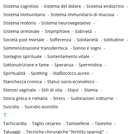
Sistema cognitivo
-
Sistema del dolore
-
Sistema endocrino
-
Sistema immunitario
-
Sistema immunitario di mucosa
-
Sistema motorio
-
Sistema neurovegetativo
-
Sistema ormonale
-
Smartphone
-
Sobrietà
-
Società post mortale
-
Sofferenza
-
Solidarietà
-
Solitudine
-
Somministrazione transdermica
-
Sonno e sogni
-
Sostegno spirituale
-
Sostentamento vitale
-
Sottonutrizione e fame
-
Speranza
-
Spermidina
-
Spiritualità
-
Spotting
-
Stafilococco aureo
-
Stanchezza cronica
-
Status socio-economico
-
Stenosi vaginale
-
Stili di vita
-
Stipsi
-
Stomia
-
Storia greca e romana
-
Stress
-
Sudorazioni notturne
-
Suicidio
-
Suicidio assistito
T
Tachicardia
-
Taglio cesareo
-
Tamoxifene
-
Taoismo
-
Tatuaggi
-
Tecniche chirurgiche "fertility sparing"
-