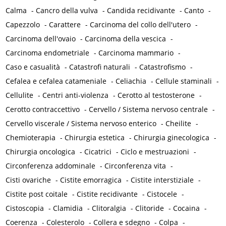
Calma
-
Cancro della vulva
-
Candida recidivante
-
Canto
-
Capezzolo
-
Carattere
-
Carcinoma del collo dell'utero
-
Carcinoma dell'ovaio
-
Carcinoma della vescica
-
Carcinoma endometriale
-
Carcinoma mammario
-
Caso e casualità
-
Catastrofi naturali
-
Catastrofismo
-
Cefalea e cefalea catameniale
-
Celiachia
-
Cellule staminali
-
Cellulite
-
Centri anti-violenza
-
Cerotto al testosterone
-
Cerotto contraccettivo
-
Cervello / Sistema nervoso centrale
-
Cervello viscerale / Sistema nervoso enterico
-
Cheilite
-
Chemioterapia
-
Chirurgia estetica
-
Chirurgia ginecologica
-
Chirurgia oncologica
-
Cicatrici
-
Ciclo e mestruazioni
-
Circonferenza addominale
-
Circonferenza vita
-
Cisti ovariche
-
Cistite emorragica
-
Cistite interstiziale
-
Cistite post coitale
-
Cistite recidivante
-
Cistocele
-
Cistoscopia
-
Clamidia
-
Clitoralgia
-
Clitoride
-
Cocaina
-
Coerenza
-
Colesterolo
-
Collera e sdegno
-
Colpa
-