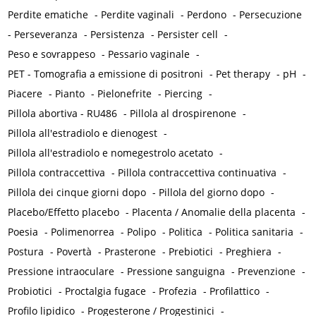
Perdite ematiche
-
Perdite vaginali
-
Perdono
-
Persecuzione
-
Perseveranza
-
Persistenza
-
Persister cell
-
Peso e sovrappeso
-
Pessario vaginale
-
PET - Tomografia a emissione di positroni
-
Pet therapy
-
pH
-
Piacere
-
Pianto
-
Pielonefrite
-
Piercing
-
Pillola abortiva - RU486
-
Pillola al drospirenone
-
Pillola all'estradiolo e dienogest
-
Pillola all'estradiolo e nomegestrolo acetato
-
Pillola contraccettiva
-
Pillola contraccettiva continuativa
-
Pillola dei cinque giorni dopo
-
Pillola del giorno dopo
-
Placebo/Effetto placebo
-
Placenta / Anomalie della placenta
-
Poesia
-
Polimenorrea
-
Polipo
-
Politica
-
Politica sanitaria
-
Postura
-
Povertà
-
Prasterone
-
Prebiotici
-
Preghiera
-
Pressione intraoculare
-
Pressione sanguigna
-
Prevenzione
-
Probiotici
-
Proctalgia fugace
-
Profezia
-
Profilattico
-
Profilo lipidico
-
Progesterone / Progestinici
-