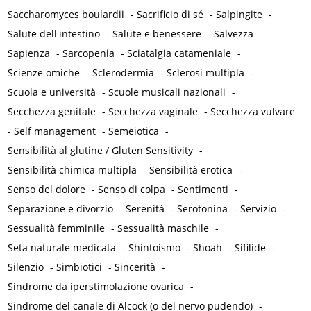
Saccharomyces boulardii
-
Sacrificio di sé
-
Salpingite
-
Salute dell'intestino
-
Salute e benessere
-
Salvezza
-
Sapienza
-
Sarcopenia
-
Sciatalgia catameniale
-
Scienze omiche
-
Sclerodermia
-
Sclerosi multipla
-
Scuola e università
-
Scuole musicali nazionali
-
Secchezza genitale
-
Secchezza vaginale
-
Secchezza vulvare
-
Self management
-
Semeiotica
-
Sensibilità al glutine / Gluten Sensitivity
-
Sensibilità chimica multipla
-
Sensibilità erotica
-
Senso del dolore
-
Senso di colpa
-
Sentimenti
-
Separazione e divorzio
-
Serenità
-
Serotonina
-
Servizio
-
Sessualità femminile
-
Sessualità maschile
-
Seta naturale medicata
-
Shintoismo
-
Shoah
-
Sifilide
-
Silenzio
-
Simbiotici
-
Sincerità
-
Sindrome da iperstimolazione ovarica
-
Sindrome del canale di Alcock (o del nervo pudendo)
-