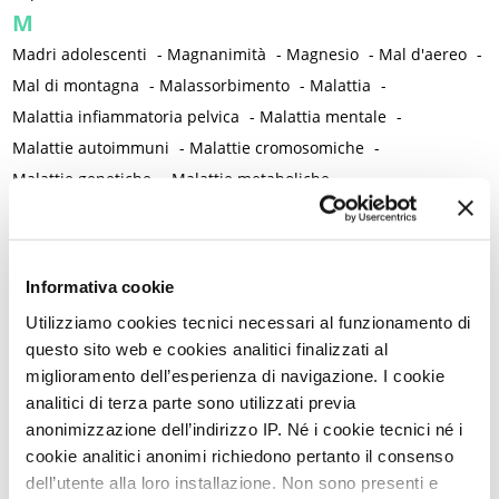
M
Madri adolescenti
-
Magnanimità
-
Magnesio
-
Mal d'aereo
-
Mal di montagna
-
Malassorbimento
-
Malattia
-
Malattia infiammatoria pelvica
-
Malattia mentale
-
Malattie autoimmuni
-
Malattie cromosomiche
-
Malattie genetiche
-
Malattie metaboliche
-
Malattie neurologiche
-
Malattie reumatiche
-
Malattie sessualmente trasmesse
-
Male
-
Malformazioni
-
Malinconia
-
Martirio
-
Mascherina e distanziamento sociale
Informativa cookie
-
Massaggio
-
Mastectomia profilattica bilaterale
-
Mastociti
-
Utilizziamo cookies tecnici necessari al funzionamento di
Mastodinia / Mastalgia
-
Mastopatia fibrocistica
-
Maternità
-
questo sito web e cookies analitici finalizzati al
Matrimonio non consumato
-
Medicina
-
Medicina di genere
miglioramento dell’esperienza di navigazione. I cookie
-
Medicina di precisione
-
Medicina occidentale
-
analitici di terza parte sono utilizzati previa
Medicina rigenerativa
-
Medicina tradizionale cinese
-
anonimizzazione dell’indirizzo IP. Né i cookie tecnici né i
cookie analitici anonimi richiedono pertanto il consenso
Medico di famiglia
-
Meditazione
-
Melanosi vulvare
-
dell’utente alla loro installazione. Non sono presenti e
Melatonina
-
Memoria
-
Memoria morale
-