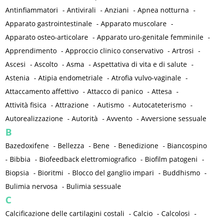
Antinfiammatori
-
Antivirali
-
Anziani
-
Apnea notturna
-
Apparato gastrointestinale
-
Apparato muscolare
-
Apparato osteo-articolare
-
Apparato uro-genitale femminile
-
Apprendimento
-
Approccio clinico conservativo
-
Artrosi
-
Ascesi
-
Ascolto
-
Asma
-
Aspettativa di vita e di salute
-
Astenia
-
Atipia endometriale
-
Atrofia vulvo-vaginale
-
Attaccamento affettivo
-
Attacco di panico
-
Attesa
-
Attività fisica
-
Attrazione
-
Autismo
-
Autocateterismo
-
Autorealizzazione
-
Autorità
-
Avvento
-
Avversione sessuale
B
Bazedoxifene
-
Bellezza
-
Bene
-
Benedizione
-
Biancospino
-
Bibbia
-
Biofeedback elettromiografico
-
Biofilm patogeni
-
Biopsia
-
Bioritmi
-
Blocco del ganglio impari
-
Buddhismo
-
Bulimia nervosa
-
Bulimia sessuale
C
Calcificazione delle cartilagini costali
-
Calcio
-
Calcolosi
-