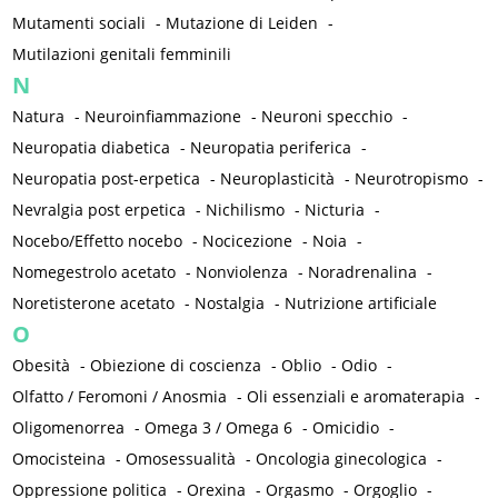
Mutamenti sociali
-
Mutazione di Leiden
-
Mutilazioni genitali femminili
N
Natura
-
Neuroinfiammazione
-
Neuroni specchio
-
Neuropatia diabetica
-
Neuropatia periferica
-
Neuropatia post-erpetica
-
Neuroplasticità
-
Neurotropismo
-
Nevralgia post erpetica
-
Nichilismo
-
Nicturia
-
Nocebo/Effetto nocebo
-
Nocicezione
-
Noia
-
Nomegestrolo acetato
-
Nonviolenza
-
Noradrenalina
-
Noretisterone acetato
-
Nostalgia
-
Nutrizione artificiale
O
Obesità
-
Obiezione di coscienza
-
Oblio
-
Odio
-
Olfatto / Feromoni / Anosmia
-
Oli essenziali e aromaterapia
-
Oligomenorrea
-
Omega 3 / Omega 6
-
Omicidio
-
Omocisteina
-
Omosessualità
-
Oncologia ginecologica
-
Oppressione politica
-
Orexina
-
Orgasmo
-
Orgoglio
-