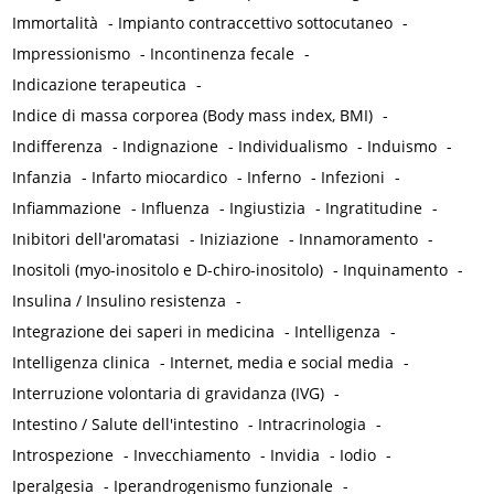
Immortalità
-
Impianto contraccettivo sottocutaneo
-
Impressionismo
-
Incontinenza fecale
-
Indicazione terapeutica
-
Indice di massa corporea (Body mass index, BMI)
-
Indifferenza
-
Indignazione
-
Individualismo
-
Induismo
-
Infanzia
-
Infarto miocardico
-
Inferno
-
Infezioni
-
Infiammazione
-
Influenza
-
Ingiustizia
-
Ingratitudine
-
Inibitori dell'aromatasi
-
Iniziazione
-
Innamoramento
-
Inositoli (myo-inositolo e D-chiro-inositolo)
-
Inquinamento
-
Insulina / Insulino resistenza
-
Integrazione dei saperi in medicina
-
Intelligenza
-
Intelligenza clinica
-
Internet, media e social media
-
Interruzione volontaria di gravidanza (IVG)
-
Intestino / Salute dell'intestino
-
Intracrinologia
-
Introspezione
-
Invecchiamento
-
Invidia
-
Iodio
-
Iperalgesia
-
Iperandrogenismo funzionale
-