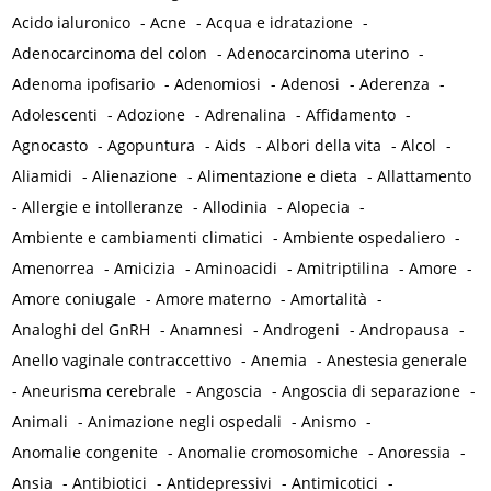
Acido ialuronico
-
Acne
-
Acqua e idratazione
-
Adenocarcinoma del colon
-
Adenocarcinoma uterino
-
Adenoma ipofisario
-
Adenomiosi
-
Adenosi
-
Aderenza
-
Adolescenti
-
Adozione
-
Adrenalina
-
Affidamento
-
Agnocasto
-
Agopuntura
-
Aids
-
Albori della vita
-
Alcol
-
Aliamidi
-
Alienazione
-
Alimentazione e dieta
-
Allattamento
-
Allergie e intolleranze
-
Allodinia
-
Alopecia
-
Ambiente e cambiamenti climatici
-
Ambiente ospedaliero
-
Amenorrea
-
Amicizia
-
Aminoacidi
-
Amitriptilina
-
Amore
-
Amore coniugale
-
Amore materno
-
Amortalità
-
Analoghi del GnRH
-
Anamnesi
-
Androgeni
-
Andropausa
-
Anello vaginale contraccettivo
-
Anemia
-
Anestesia generale
-
Aneurisma cerebrale
-
Angoscia
-
Angoscia di separazione
-
Animali
-
Animazione negli ospedali
-
Anismo
-
Anomalie congenite
-
Anomalie cromosomiche
-
Anoressia
-
Ansia
-
Antibiotici
-
Antidepressivi
-
Antimicotici
-