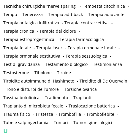
Tecniche chirurgiche "nerve sparing"
-
Tempesta citochinica
-
Tempo
-
Tenerezza
-
Terapia add-back
-
Terapia adiuvante
-
Terapia antalgica infiltrativa
-
Terapia contraccettiva
-
Terapia cronica
-
Terapia del dolore
-
Terapia estroprogestinica
-
Terapia farmacologica
-
Terapia fetale
-
Terapia laser
-
Terapia ormonale locale
-
Terapia ormonale sostitutiva
-
Terapia sessuologica
-
Test di gravidanza
-
Testamento biologico
-
Testimonianza
-
Testosterone
-
Tibolone
-
Tiroide
-
Tiroidite autoimmune di Hashimoto
-
Tiroidite di De Quervain
-
Tono e disturbi dell'umore
-
Torsione ovarica
-
Tossina botulinica
-
Tradimento
-
Trapianti
-
Trapianto di microbiota fecale
-
Traslocazione batterica
-
Trauma fisico
-
Tristezza
-
Trombofilia
-
Tromboflebite
-
Tube e salpingectomia
-
Tumori
-
Tumori ginecologici
U