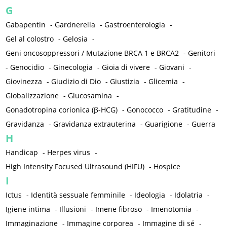
G
Gabapentin
-
Gardnerella
-
Gastroenterologia
-
Gel al colostro
-
Gelosia
-
Geni oncosoppressori / Mutazione BRCA 1 e BRCA2
-
Genitori
-
Genocidio
-
Ginecologia
-
Gioia di vivere
-
Giovani
-
Giovinezza
-
Giudizio di Dio
-
Giustizia
-
Glicemia
-
Globalizzazione
-
Glucosamina
-
Gonadotropina corionica (β-HCG)
-
Gonococco
-
Gratitudine
-
Gravidanza
-
Gravidanza extrauterina
-
Guarigione
-
Guerra
H
Handicap
-
Herpes virus
-
High Intensity Focused Ultrasound (HIFU)
-
Hospice
I
Ictus
-
Identità sessuale femminile
-
Ideologia
-
Idolatria
-
Igiene intima
-
Illusioni
-
Imene fibroso
-
Imenotomia
-
Immaginazione
-
Immagine corporea
-
Immagine di sé
-