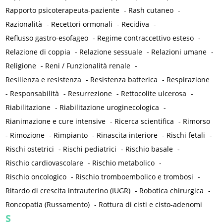
Rapporto psicoterapeuta-paziente
-
Rash cutaneo
-
Razionalità
-
Recettori ormonali
-
Recidiva
-
Reflusso gastro-esofageo
-
Regime contraccettivo esteso
-
Relazione di coppia
-
Relazione sessuale
-
Relazioni umane
-
Religione
-
Reni / Funzionalità renale
-
Resilienza e resistenza
-
Resistenza batterica
-
Respirazione
-
Responsabilità
-
Resurrezione
-
Rettocolite ulcerosa
-
Riabilitazione
-
Riabilitazione uroginecologica
-
Rianimazione e cure intensive
-
Ricerca scientifica
-
Rimorso
-
Rimozione
-
Rimpianto
-
Rinascita interiore
-
Rischi fetali
-
Rischi ostetrici
-
Rischi pediatrici
-
Rischio basale
-
Rischio cardiovascolare
-
Rischio metabolico
-
Rischio oncologico
-
Rischio tromboembolico e trombosi
-
Ritardo di crescita intrauterino (IUGR)
-
Robotica chirurgica
-
Roncopatia (Russamento)
-
Rottura di cisti e cisto-adenomi
S