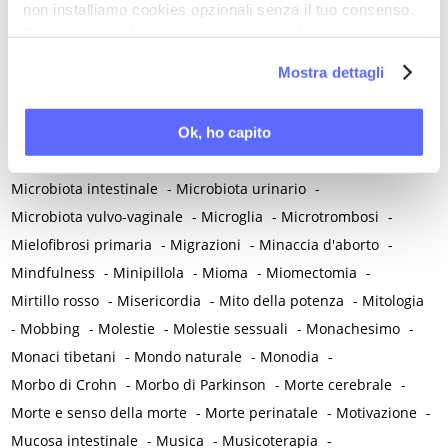
non installiamo cookies opzionali senza il tuo consenso.
Menarca e pubertà
-
Menopausa e premenopausa
-
Per maggiori informazioni ti invitiamo a leggere
Menopausa iatrogena
-
Menopausa precoce
-
la nostra
Cookie Policy
.
Mostra dettagli
Menopausa temporanea preoperatoria
-
Menopausa temporanea terapeutica
-
Menzogna
-
Mestruazione retrograda
-
Metabolismo
-
Mialgia
-
Ok, ho capito
Microangiopatia
-
Microbiota endometriale
-
Microbiota intestinale
-
Microbiota urinario
-
Microbiota vulvo-vaginale
-
Microglia
-
Microtrombosi
-
Mielofibrosi primaria
-
Migrazioni
-
Minaccia d'aborto
-
Mindfulness
-
Minipillola
-
Mioma
-
Miomectomia
-
Mirtillo rosso
-
Misericordia
-
Mito della potenza
-
Mitologia
-
Mobbing
-
Molestie
-
Molestie sessuali
-
Monachesimo
-
Monaci tibetani
-
Mondo naturale
-
Monodia
-
Morbo di Crohn
-
Morbo di Parkinson
-
Morte cerebrale
-
Morte e senso della morte
-
Morte perinatale
-
Motivazione
-
Mucosa intestinale
-
Musica
-
Musicoterapia
-