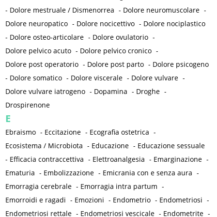
-
Dolore mestruale / Dismenorrea
-
Dolore neuromuscolare
-
Dolore neuropatico
-
Dolore nocicettivo
-
Dolore nociplastico
-
Dolore osteo-articolare
-
Dolore ovulatorio
-
Dolore pelvico acuto
-
Dolore pelvico cronico
-
Dolore post operatorio
-
Dolore post parto
-
Dolore psicogeno
-
Dolore somatico
-
Dolore viscerale
-
Dolore vulvare
-
Dolore vulvare iatrogeno
-
Dopamina
-
Droghe
-
Drospirenone
E
Ebraismo
-
Eccitazione
-
Ecografia ostetrica
-
Ecosistema / Microbiota
-
Educazione
-
Educazione sessuale
-
Efficacia contraccettiva
-
Elettroanalgesia
-
Emarginazione
-
Ematuria
-
Embolizzazione
-
Emicrania con e senza aura
-
Emorragia cerebrale
-
Emorragia intra partum
-
Emorroidi e ragadi
-
Emozioni
-
Endometrio
-
Endometriosi
-
Endometriosi rettale
-
Endometriosi vescicale
-
Endometrite
-