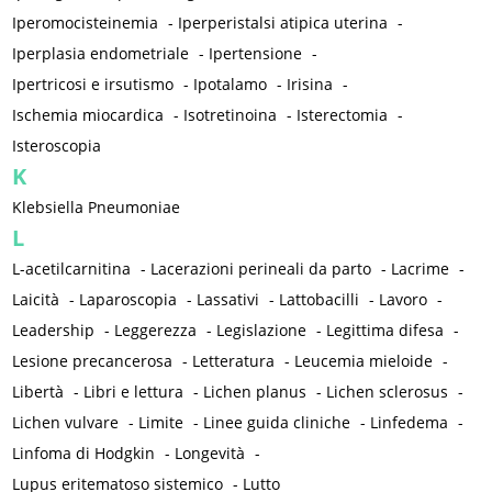
Iperomocisteinemia
-
Iperperistalsi atipica uterina
-
Iperplasia endometriale
-
Ipertensione
-
Ipertricosi e irsutismo
-
Ipotalamo
-
Irisina
-
Ischemia miocardica
-
Isotretinoina
-
Isterectomia
-
Isteroscopia
K
Klebsiella Pneumoniae
L
L-acetilcarnitina
-
Lacerazioni perineali da parto
-
Lacrime
-
Laicità
-
Laparoscopia
-
Lassativi
-
Lattobacilli
-
Lavoro
-
Leadership
-
Leggerezza
-
Legislazione
-
Legittima difesa
-
Lesione precancerosa
-
Letteratura
-
Leucemia mieloide
-
Libertà
-
Libri e lettura
-
Lichen planus
-
Lichen sclerosus
-
Lichen vulvare
-
Limite
-
Linee guida cliniche
-
Linfedema
-
Linfoma di Hodgkin
-
Longevità
-
Lupus eritematoso sistemico
-
Lutto