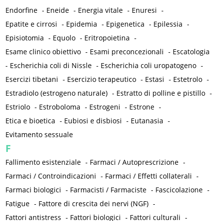
Endorfine
-
Eneide
-
Energia vitale
-
Enuresi
-
Epatite e cirrosi
-
Epidemia
-
Epigenetica
-
Epilessia
-
Episiotomia
-
Equolo
-
Eritropoietina
-
Esame clinico obiettivo
-
Esami preconcezionali
-
Escatologia
-
Escherichia coli di Nissle
-
Escherichia coli uropatogeno
-
Esercizi tibetani
-
Esercizio terapeutico
-
Estasi
-
Estetrolo
-
Estradiolo (estrogeno naturale)
-
Estratto di polline e pistillo
-
Estriolo
-
Estroboloma
-
Estrogeni
-
Estrone
-
Etica e bioetica
-
Eubiosi e disbiosi
-
Eutanasia
-
Evitamento sessuale
F
Fallimento esistenziale
-
Farmaci / Autoprescrizione
-
Farmaci / Controindicazioni
-
Farmaci / Effetti collaterali
-
Farmaci biologici
-
Farmacisti / Farmaciste
-
Fascicolazione
-
Fatigue
-
Fattore di crescita dei nervi (NGF)
-
Fattori antistress
-
Fattori biologici
-
Fattori culturali
-