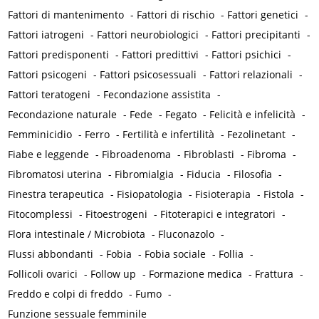
Fattori di mantenimento
-
Fattori di rischio
-
Fattori genetici
-
Fattori iatrogeni
-
Fattori neurobiologici
-
Fattori precipitanti
-
Fattori predisponenti
-
Fattori predittivi
-
Fattori psichici
-
Fattori psicogeni
-
Fattori psicosessuali
-
Fattori relazionali
-
Fattori teratogeni
-
Fecondazione assistita
-
Fecondazione naturale
-
Fede
-
Fegato
-
Felicità e infelicità
-
Femminicidio
-
Ferro
-
Fertilità e infertilità
-
Fezolinetant
-
Fiabe e leggende
-
Fibroadenoma
-
Fibroblasti
-
Fibroma
-
Fibromatosi uterina
-
Fibromialgia
-
Fiducia
-
Filosofia
-
Finestra terapeutica
-
Fisiopatologia
-
Fisioterapia
-
Fistola
-
Fitocomplessi
-
Fitoestrogeni
-
Fitoterapici e integratori
-
Flora intestinale / Microbiota
-
Fluconazolo
-
Flussi abbondanti
-
Fobia
-
Fobia sociale
-
Follia
-
Follicoli ovarici
-
Follow up
-
Formazione medica
-
Frattura
-
Freddo e colpi di freddo
-
Fumo
-
Funzione sessuale femminile