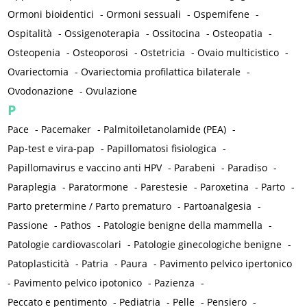
Ormoni bioidentici
-
Ormoni sessuali
-
Ospemifene
-
Ospitalità
-
Ossigenoterapia
-
Ossitocina
-
Osteopatia
-
Osteopenia
-
Osteoporosi
-
Ostetricia
-
Ovaio multicistico
-
Ovariectomia
-
Ovariectomia profilattica bilaterale
-
Ovodonazione
-
Ovulazione
P
Pace
-
Pacemaker
-
Palmitoiletanolamide (PEA)
-
Pap-test e vira-pap
-
Papillomatosi fisiologica
-
Papillomavirus e vaccino anti HPV
-
Parabeni
-
Paradiso
-
Paraplegia
-
Paratormone
-
Parestesie
-
Paroxetina
-
Parto
-
Parto pretermine / Parto prematuro
-
Partoanalgesia
-
Passione
-
Pathos
-
Patologie benigne della mammella
-
Patologie cardiovascolari
-
Patologie ginecologiche benigne
-
Patoplasticità
-
Patria
-
Paura
-
Pavimento pelvico ipertonico
-
Pavimento pelvico ipotonico
-
Pazienza
-
Peccato e pentimento
-
Pediatria
-
Pelle
-
Pensiero
-