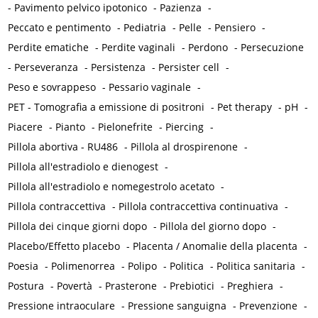
-
Pavimento pelvico ipotonico
-
Pazienza
-
Peccato e pentimento
-
Pediatria
-
Pelle
-
Pensiero
-
Perdite ematiche
-
Perdite vaginali
-
Perdono
-
Persecuzione
-
Perseveranza
-
Persistenza
-
Persister cell
-
Peso e sovrappeso
-
Pessario vaginale
-
PET - Tomografia a emissione di positroni
-
Pet therapy
-
pH
-
Piacere
-
Pianto
-
Pielonefrite
-
Piercing
-
Pillola abortiva - RU486
-
Pillola al drospirenone
-
Pillola all'estradiolo e dienogest
-
Pillola all'estradiolo e nomegestrolo acetato
-
Pillola contraccettiva
-
Pillola contraccettiva continuativa
-
Pillola dei cinque giorni dopo
-
Pillola del giorno dopo
-
Placebo/Effetto placebo
-
Placenta / Anomalie della placenta
-
Poesia
-
Polimenorrea
-
Polipo
-
Politica
-
Politica sanitaria
-
Postura
-
Povertà
-
Prasterone
-
Prebiotici
-
Preghiera
-
Pressione intraoculare
-
Pressione sanguigna
-
Prevenzione
-