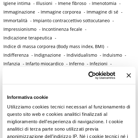
Igiene intima
-
Illusioni
-
Imene fibroso
-
Imenotomia
-
Immaginazione
-
Immagine corporea
-
Immagine di sé
-
Immortalità
-
Impianto contraccettivo sottocutaneo
-
Impressionismo
-
Incontinenza fecale
-
Indicazione terapeutica
-
Indice di massa corporea (Body mass index, BMI)
-
Indifferenza
-
Indignazione
-
Individualismo
-
Induismo
-
Infanzia
-
Infarto miocardico
-
Inferno
-
Infezioni
-
Infiammazione
-
Influenza
-
Ingiustizia
-
Ingratitudine
-
Inibitori dell'aromatasi
-
Iniziazione
-
Innamoramento
-
Inositoli (myo-inositolo e D-chiro-inositolo)
-
Inquinamento
-
Informativa cookie
Insulina / Insulino resistenza
-
Integrazione dei saperi in medicina
-
Intelligenza
-
Utilizziamo cookies tecnici necessari al funzionamento di
questo sito web e cookies analitici finalizzati al
Intelligenza clinica
-
Internet, media e social media
-
miglioramento dell’esperienza di navigazione. I cookie
Interruzione volontaria di gravidanza (IVG)
-
analitici di terza parte sono utilizzati previa
Intestino / Salute dell'intestino
-
Intracrinologia
-
anonimizzazione dell’indirizzo IP. Né i cookie tecnici né i