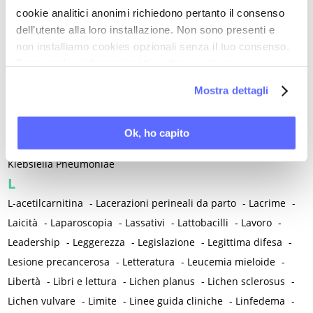
Introspezione
-
Invecchiamento
-
Invidia
-
Iodio
-
cookie analitici anonimi richiedono pertanto il consenso
Iperalgesia
-
Iperandrogenismo funzionale
-
dell’utente alla loro installazione. Non sono presenti e
Iperomocisteinemia
-
Iperperistalsi atipica uterina
-
non installiamo cookies opzionali senza il tuo consenso.
Per maggiori informazioni ti invitiamo a leggere
Iperplasia endometriale
-
Ipertensione
-
la nostra
Cookie Policy
.
Ipertricosi e irsutismo
-
Ipotalamo
-
Irisina
-
Mostra dettagli
Ischemia miocardica
-
Isotretinoina
-
Isterectomia
-
Isteroscopia
Ok, ho capito
K
Klebsiella Pneumoniae
L
L-acetilcarnitina
-
Lacerazioni perineali da parto
-
Lacrime
-
Laicità
-
Laparoscopia
-
Lassativi
-
Lattobacilli
-
Lavoro
-
Leadership
-
Leggerezza
-
Legislazione
-
Legittima difesa
-
Lesione precancerosa
-
Letteratura
-
Leucemia mieloide
-
Libertà
-
Libri e lettura
-
Lichen planus
-
Lichen sclerosus
-
Lichen vulvare
-
Limite
-
Linee guida cliniche
-
Linfedema
-