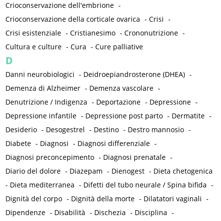
Crioconservazione dell'embrione
-
Crioconservazione della corticale ovarica
-
Crisi
-
Crisi esistenziale
-
Cristianesimo
-
Crononutrizione
-
Cultura e culture
-
Cura
-
Cure palliative
D
Danni neurobiologici
-
Deidroepiandrosterone (DHEA)
-
Demenza di Alzheimer
-
Demenza vascolare
-
Denutrizione / Indigenza
-
Deportazione
-
Depressione
-
Depressione infantile
-
Depressione post parto
-
Dermatite
-
Desiderio
-
Desogestrel
-
Destino
-
Destro mannosio
-
Diabete
-
Diagnosi
-
Diagnosi differenziale
-
Diagnosi preconcepimento
-
Diagnosi prenatale
-
Diario del dolore
-
Diazepam
-
Dienogest
-
Dieta chetogenica
-
Dieta mediterranea
-
Difetti del tubo neurale / Spina bifida
-
Dignità del corpo
-
Dignità della morte
-
Dilatatori vaginali
-
Dipendenze
-
Disabilità
-
Dischezia
-
Disciplina
-