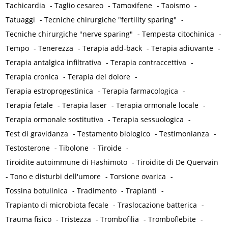
Tachicardia
-
Taglio cesareo
-
Tamoxifene
-
Taoismo
-
Tatuaggi
-
Tecniche chirurgiche "fertility sparing"
-
Tecniche chirurgiche "nerve sparing"
-
Tempesta citochinica
-
Tempo
-
Tenerezza
-
Terapia add-back
-
Terapia adiuvante
-
Terapia antalgica infiltrativa
-
Terapia contraccettiva
-
Terapia cronica
-
Terapia del dolore
-
Terapia estroprogestinica
-
Terapia farmacologica
-
Terapia fetale
-
Terapia laser
-
Terapia ormonale locale
-
Terapia ormonale sostitutiva
-
Terapia sessuologica
-
Test di gravidanza
-
Testamento biologico
-
Testimonianza
-
Testosterone
-
Tibolone
-
Tiroide
-
Tiroidite autoimmune di Hashimoto
-
Tiroidite di De Quervain
-
Tono e disturbi dell'umore
-
Torsione ovarica
-
Tossina botulinica
-
Tradimento
-
Trapianti
-
Trapianto di microbiota fecale
-
Traslocazione batterica
-
Trauma fisico
-
Tristezza
-
Trombofilia
-
Tromboflebite
-