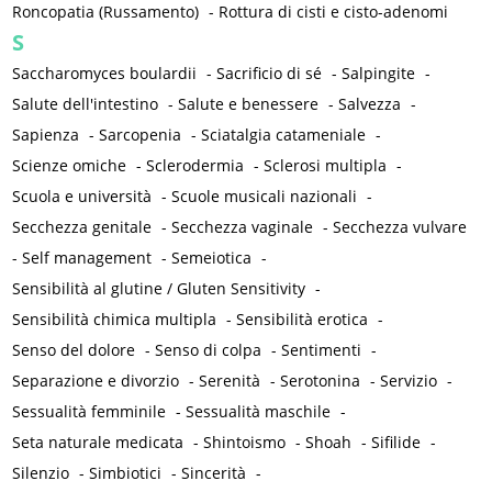
Roncopatia (Russamento)
-
Rottura di cisti e cisto-adenomi
S
Saccharomyces boulardii
-
Sacrificio di sé
-
Salpingite
-
Salute dell'intestino
-
Salute e benessere
-
Salvezza
-
Sapienza
-
Sarcopenia
-
Sciatalgia catameniale
-
Scienze omiche
-
Sclerodermia
-
Sclerosi multipla
-
Scuola e università
-
Scuole musicali nazionali
-
Secchezza genitale
-
Secchezza vaginale
-
Secchezza vulvare
-
Self management
-
Semeiotica
-
Sensibilità al glutine / Gluten Sensitivity
-
Sensibilità chimica multipla
-
Sensibilità erotica
-
Senso del dolore
-
Senso di colpa
-
Sentimenti
-
Separazione e divorzio
-
Serenità
-
Serotonina
-
Servizio
-
Sessualità femminile
-
Sessualità maschile
-
Seta naturale medicata
-
Shintoismo
-
Shoah
-
Sifilide
-
Silenzio
-
Simbiotici
-
Sincerità
-