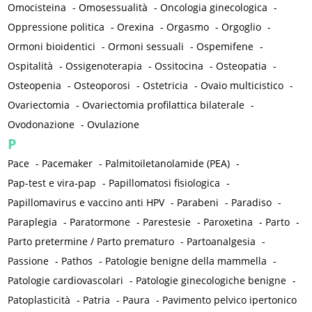
Omocisteina
-
Omosessualità
-
Oncologia ginecologica
-
Oppressione politica
-
Orexina
-
Orgasmo
-
Orgoglio
-
Ormoni bioidentici
-
Ormoni sessuali
-
Ospemifene
-
Ospitalità
-
Ossigenoterapia
-
Ossitocina
-
Osteopatia
-
Osteopenia
-
Osteoporosi
-
Ostetricia
-
Ovaio multicistico
-
Ovariectomia
-
Ovariectomia profilattica bilaterale
-
Ovodonazione
-
Ovulazione
P
Pace
-
Pacemaker
-
Palmitoiletanolamide (PEA)
-
Pap-test e vira-pap
-
Papillomatosi fisiologica
-
Papillomavirus e vaccino anti HPV
-
Parabeni
-
Paradiso
-
Paraplegia
-
Paratormone
-
Parestesie
-
Paroxetina
-
Parto
-
Parto pretermine / Parto prematuro
-
Partoanalgesia
-
Passione
-
Pathos
-
Patologie benigne della mammella
-
Patologie cardiovascolari
-
Patologie ginecologiche benigne
-
Patoplasticità
-
Patria
-
Paura
-
Pavimento pelvico ipertonico