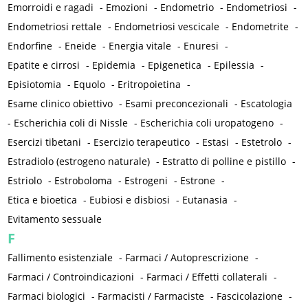
Emorroidi e ragadi
-
Emozioni
-
Endometrio
-
Endometriosi
-
Endometriosi rettale
-
Endometriosi vescicale
-
Endometrite
-
Endorfine
-
Eneide
-
Energia vitale
-
Enuresi
-
Epatite e cirrosi
-
Epidemia
-
Epigenetica
-
Epilessia
-
Episiotomia
-
Equolo
-
Eritropoietina
-
Esame clinico obiettivo
-
Esami preconcezionali
-
Escatologia
-
Escherichia coli di Nissle
-
Escherichia coli uropatogeno
-
Esercizi tibetani
-
Esercizio terapeutico
-
Estasi
-
Estetrolo
-
Estradiolo (estrogeno naturale)
-
Estratto di polline e pistillo
-
Estriolo
-
Estroboloma
-
Estrogeni
-
Estrone
-
Etica e bioetica
-
Eubiosi e disbiosi
-
Eutanasia
-
Evitamento sessuale
F
Fallimento esistenziale
-
Farmaci / Autoprescrizione
-
Farmaci / Controindicazioni
-
Farmaci / Effetti collaterali
-
Farmaci biologici
-
Farmacisti / Farmaciste
-
Fascicolazione
-