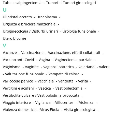
Tube e salpingectomia
-
Tumori
-
Tumori ginecologici
U
Ulipristal acetato
-
Ureaplasma
-
Urgenza e bruciore minzionale
-
Uroginecologia / Disturbi urinari
-
Urologia funzionale
-
Utero bicorne
V
Vacanze
-
Vaccinazione
-
Vaccinazione, effetti collaterali
-
Vaccino anti-Covid
-
Vagina
-
Vaginectomia parziale
-
Vaginismo
-
Vaginite
-
Vaginosi batterica
-
Valeriana
-
Valori
-
Valutazione funzionale
-
Vampate di calore
-
Varicocele pelvico
-
Vecchiaia
-
Vendetta
-
Verità
-
Vertigini e acufeni
-
Vescica
-
Vestibolectomia
-
Vestibolite vulvare / Vestibolodinia provocata
-
Viaggio interiore
-
Vigilanza
-
Villocentesi
-
Violenza
-
Violenza domestica
-
Virus Ebola
-
Visita ginecologica
-