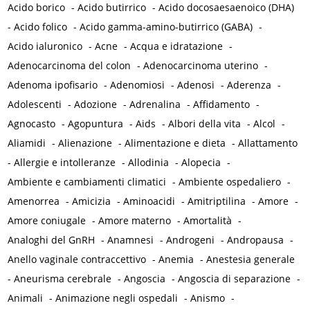
Acido borico
-
Acido butirrico
-
Acido docosaesaenoico (DHA)
-
Acido folico
-
Acido gamma-amino-butirrico (GABA)
-
Acido ialuronico
-
Acne
-
Acqua e idratazione
-
Adenocarcinoma del colon
-
Adenocarcinoma uterino
-
Adenoma ipofisario
-
Adenomiosi
-
Adenosi
-
Aderenza
-
Adolescenti
-
Adozione
-
Adrenalina
-
Affidamento
-
Agnocasto
-
Agopuntura
-
Aids
-
Albori della vita
-
Alcol
-
Aliamidi
-
Alienazione
-
Alimentazione e dieta
-
Allattamento
-
Allergie e intolleranze
-
Allodinia
-
Alopecia
-
Ambiente e cambiamenti climatici
-
Ambiente ospedaliero
-
Amenorrea
-
Amicizia
-
Aminoacidi
-
Amitriptilina
-
Amore
-
Amore coniugale
-
Amore materno
-
Amortalità
-
Analoghi del GnRH
-
Anamnesi
-
Androgeni
-
Andropausa
-
Anello vaginale contraccettivo
-
Anemia
-
Anestesia generale
-
Aneurisma cerebrale
-
Angoscia
-
Angoscia di separazione
-
Animali
-
Animazione negli ospedali
-
Anismo
-