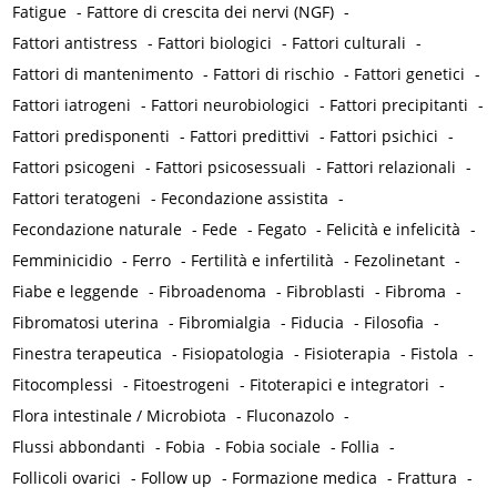
Fatigue
-
Fattore di crescita dei nervi (NGF)
-
Fattori antistress
-
Fattori biologici
-
Fattori culturali
-
Fattori di mantenimento
-
Fattori di rischio
-
Fattori genetici
-
Fattori iatrogeni
-
Fattori neurobiologici
-
Fattori precipitanti
-
Fattori predisponenti
-
Fattori predittivi
-
Fattori psichici
-
Fattori psicogeni
-
Fattori psicosessuali
-
Fattori relazionali
-
Fattori teratogeni
-
Fecondazione assistita
-
Fecondazione naturale
-
Fede
-
Fegato
-
Felicità e infelicità
-
Femminicidio
-
Ferro
-
Fertilità e infertilità
-
Fezolinetant
-
Fiabe e leggende
-
Fibroadenoma
-
Fibroblasti
-
Fibroma
-
Fibromatosi uterina
-
Fibromialgia
-
Fiducia
-
Filosofia
-
Finestra terapeutica
-
Fisiopatologia
-
Fisioterapia
-
Fistola
-
Fitocomplessi
-
Fitoestrogeni
-
Fitoterapici e integratori
-
Flora intestinale / Microbiota
-
Fluconazolo
-
Flussi abbondanti
-
Fobia
-
Fobia sociale
-
Follia
-
Follicoli ovarici
-
Follow up
-
Formazione medica
-
Frattura
-