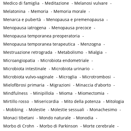
Medico di famiglia
-
Meditazione
-
Melanosi vulvare
-
Melatonina
-
Memoria
-
Memoria morale
-
Menarca e pubertà
-
Menopausa e premenopausa
-
Menopausa iatrogena
-
Menopausa precoce
-
Menopausa temporanea preoperatoria
-
Menopausa temporanea terapeutica
-
Menzogna
-
Mestruazione retrograda
-
Metabolismo
-
Mialgia
-
Microangiopatia
-
Microbiota endometriale
-
Microbiota intestinale
-
Microbiota urinario
-
Microbiota vulvo-vaginale
-
Microglia
-
Microtrombosi
-
Mielofibrosi primaria
-
Migrazioni
-
Minaccia d'aborto
-
Mindfulness
-
Minipillola
-
Mioma
-
Miomectomia
-
Mirtillo rosso
-
Misericordia
-
Mito della potenza
-
Mitologia
-
Mobbing
-
Molestie
-
Molestie sessuali
-
Monachesimo
-
Monaci tibetani
-
Mondo naturale
-
Monodia
-
Morbo di Crohn
-
Morbo di Parkinson
-
Morte cerebrale
-