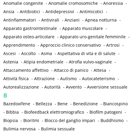
Anomalie congenite
-
Anomalie cromosomiche
-
Anoressia
-
Ansia
-
Antibiotici
-
Antidepressivi
-
Antimicotici
-
Antinfiammatori
-
Antivirali
-
Anziani
-
Apnea notturna
-
Apparato gastrointestinale
-
Apparato muscolare
-
Apparato osteo-articolare
-
Apparato uro-genitale femminile
-
Apprendimento
-
Approccio clinico conservativo
-
Artrosi
-
Ascesi
-
Ascolto
-
Asma
-
Aspettativa di vita e di salute
-
Astenia
-
Atipia endometriale
-
Atrofia vulvo-vaginale
-
Attaccamento affettivo
-
Attacco di panico
-
Attesa
-
Attività fisica
-
Attrazione
-
Autismo
-
Autocateterismo
-
Autorealizzazione
-
Autorità
-
Avvento
-
Avversione sessuale
B
Bazedoxifene
-
Bellezza
-
Bene
-
Benedizione
-
Biancospino
-
Bibbia
-
Biofeedback elettromiografico
-
Biofilm patogeni
-
Biopsia
-
Bioritmi
-
Blocco del ganglio impari
-
Buddhismo
-
Bulimia nervosa
-
Bulimia sessuale