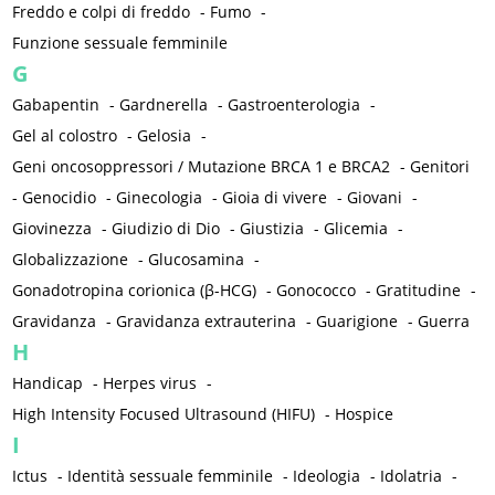
Freddo e colpi di freddo
-
Fumo
-
Funzione sessuale femminile
G
Gabapentin
-
Gardnerella
-
Gastroenterologia
-
Gel al colostro
-
Gelosia
-
Geni oncosoppressori / Mutazione BRCA 1 e BRCA2
-
Genitori
-
Genocidio
-
Ginecologia
-
Gioia di vivere
-
Giovani
-
Giovinezza
-
Giudizio di Dio
-
Giustizia
-
Glicemia
-
Globalizzazione
-
Glucosamina
-
Gonadotropina corionica (β-HCG)
-
Gonococco
-
Gratitudine
-
Gravidanza
-
Gravidanza extrauterina
-
Guarigione
-
Guerra
H
Handicap
-
Herpes virus
-
High Intensity Focused Ultrasound (HIFU)
-
Hospice
I
Ictus
-
Identità sessuale femminile
-
Ideologia
-
Idolatria
-