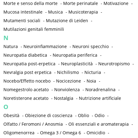
Morte e senso della morte
-
Morte perinatale
-
Motivazione
-
Mucosa intestinale
-
Musica
-
Musicoterapia
-
Mutamenti sociali
-
Mutazione di Leiden
-
Mutilazioni genitali femminili
N
Natura
-
Neuroinfiammazione
-
Neuroni specchio
-
Neuropatia diabetica
-
Neuropatia periferica
-
Neuropatia post-erpetica
-
Neuroplasticità
-
Neurotropismo
-
Nevralgia post erpetica
-
Nichilismo
-
Nicturia
-
Nocebo/Effetto nocebo
-
Nocicezione
-
Noia
-
Nomegestrolo acetato
-
Nonviolenza
-
Noradrenalina
-
Noretisterone acetato
-
Nostalgia
-
Nutrizione artificiale
O
Obesità
-
Obiezione di coscienza
-
Oblio
-
Odio
-
Olfatto / Feromoni / Anosmia
-
Oli essenziali e aromaterapia
-
Oligomenorrea
-
Omega 3 / Omega 6
-
Omicidio
-