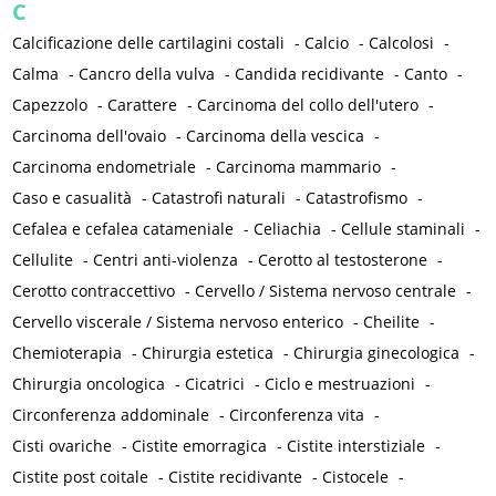
C
Calcificazione delle cartilagini costali
-
Calcio
-
Calcolosi
-
Calma
-
Cancro della vulva
-
Candida recidivante
-
Canto
-
Capezzolo
-
Carattere
-
Carcinoma del collo dell'utero
-
Carcinoma dell'ovaio
-
Carcinoma della vescica
-
Carcinoma endometriale
-
Carcinoma mammario
-
Caso e casualità
-
Catastrofi naturali
-
Catastrofismo
-
Cefalea e cefalea catameniale
-
Celiachia
-
Cellule staminali
-
Cellulite
-
Centri anti-violenza
-
Cerotto al testosterone
-
Cerotto contraccettivo
-
Cervello / Sistema nervoso centrale
-
Cervello viscerale / Sistema nervoso enterico
-
Cheilite
-
Chemioterapia
-
Chirurgia estetica
-
Chirurgia ginecologica
-
Chirurgia oncologica
-
Cicatrici
-
Ciclo e mestruazioni
-
Circonferenza addominale
-
Circonferenza vita
-
Cisti ovariche
-
Cistite emorragica
-
Cistite interstiziale
-
Cistite post coitale
-
Cistite recidivante
-
Cistocele
-