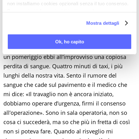
specializzato, mettendomi in contatto con il
non installiamo cookies opzionali senza il tuo consenso.
primario. Non è stata solo una misura di
Per maggiori informazioni ti invitiamo a leggere
la nostra
Cookie Policy
.
prudenza, ma la salvezza mia e del mio bambino!
Mostra dettagli
Non dimenticherò mai quel giorno. Da una
settimana ci trovavamo in un albergo vicino
Ok, ho capito
all’ospedale, attendendo il lieto evento, quando
un pomeriggio ebbi all’improvviso una copiosa
perdita di sangue. Quattro minuti di taxi, i più
lunghi della nostra vita. Sento il rumore del
sangue che cade sul pavimento e il medico che
mi dice: «Il travaglio non è ancora iniziato,
dobbiamo operare d’urgenza, firmi il consenso
all’operazione». Sono in sala operatoria, non so
cosa ci succederà, ma so che più in fretta di così
non si poteva fare. Quando al risveglio mi