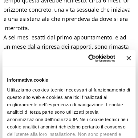
tempo questa avrebbe richiesto: circa 6 mesi. Un
orizzonte concreto, una vita sessuale che iniziava
e una esistenziale che riprendeva da dove si era
interrotta.
A sei mesi esatti dal primo appuntamento, e ad
un mese dalla ripresa dei rapporti, sono rimasta
incinta facendo l’amore senza dolore e senza
calcoli. Sarebbe già sufficiente per esserle grata
per sempre, ma la dottoressa non si è
Informativa cookie
accontentata. Infatti, dopo un decorso abbastanza
Utilizziamo cookies tecnici necessari al funzionamento di
sereno, le analisi in gravidanza avevano
questo sito web e cookies analitici finalizzati al
evidenziato un possibile ritardo di crescita
miglioramento dell’esperienza di navigazione. I cookie
intrauterino. L’ho subito contattata e lei,
analitici di terza parte sono utilizzati previa
anonimizzazione dell’indirizzo IP. Né i cookie tecnici né i
chiamandomi personalmente, mi ha consigliato di
cookie analitici anonimi richiedono pertanto il consenso
trasferirmi in una città che aveva un ospedale
dell’utente alla loro installazione. Non sono presenti e