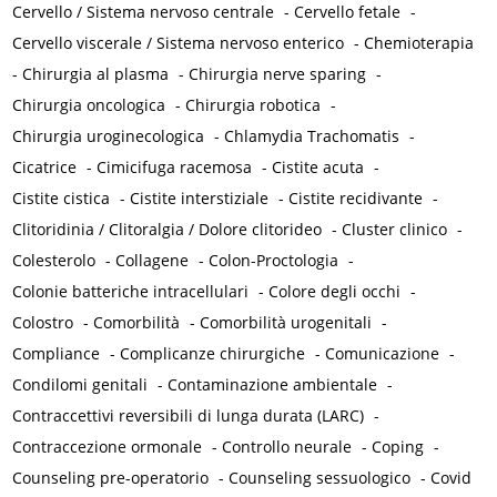
Cervello / Sistema nervoso centrale
-
Cervello fetale
-
Cervello viscerale / Sistema nervoso enterico
-
Chemioterapia
-
Chirurgia al plasma
-
Chirurgia nerve sparing
-
Chirurgia oncologica
-
Chirurgia robotica
-
Chirurgia uroginecologica
-
Chlamydia Trachomatis
-
Cicatrice
-
Cimicifuga racemosa
-
Cistite acuta
-
Cistite cistica
-
Cistite interstiziale
-
Cistite recidivante
-
Clitoridinia / Clitoralgia / Dolore clitorideo
-
Cluster clinico
-
Colesterolo
-
Collagene
-
Colon-Proctologia
-
Colonie batteriche intracellulari
-
Colore degli occhi
-
Colostro
-
Comorbilità
-
Comorbilità urogenitali
-
Compliance
-
Complicanze chirurgiche
-
Comunicazione
-
Condilomi genitali
-
Contaminazione ambientale
-
Contraccettivi reversibili di lunga durata (LARC)
-
Contraccezione ormonale
-
Controllo neurale
-
Coping
-
Counseling pre-operatorio
-
Counseling sessuologico
-
Covid