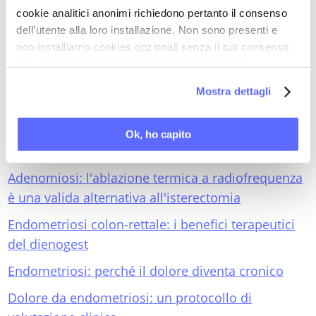
diagnosi precoce
cookie analitici anonimi richiedono pertanto il consenso
dell’utente alla loro installazione. Non sono presenti e
Endometriosi: un'alimentazione mirata può
non installiamo cookies opzionali senza il tuo consenso.
ridurre il dolore
Per maggiori informazioni ti invitiamo a leggere
la nostra
Cookie Policy
.
Endometriosi e intestino irritabile: forte
Mostra dettagli
correlazione fra le adolescenti
Dolore da endometriosi: l'efficacia terapeutica del
Ok, ho capito
relugolix
Adenomiosi: l'ablazione termica a radiofrequenza
è una valida alternativa all'isterectomia
Endometriosi colon-rettale: i benefici terapeutici
del dienogest
Endometriosi: perché il dolore diventa cronico
Dolore da endometriosi: un protocollo di