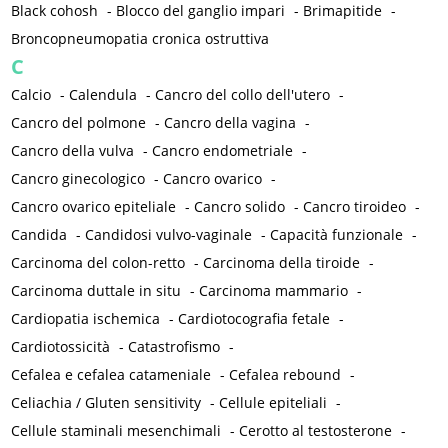
Black cohosh
-
Blocco del ganglio impari
-
Brimapitide
-
Broncopneumopatia cronica ostruttiva
C
Calcio
-
Calendula
-
Cancro del collo dell'utero
-
Cancro del polmone
-
Cancro della vagina
-
Cancro della vulva
-
Cancro endometriale
-
Cancro ginecologico
-
Cancro ovarico
-
Cancro ovarico epiteliale
-
Cancro solido
-
Cancro tiroideo
-
Candida
-
Candidosi vulvo-vaginale
-
Capacità funzionale
-
Carcinoma del colon-retto
-
Carcinoma della tiroide
-
Carcinoma duttale in situ
-
Carcinoma mammario
-
Cardiopatia ischemica
-
Cardiotocografia fetale
-
Cardiotossicità
-
Catastrofismo
-
Cefalea e cefalea catameniale
-
Cefalea rebound
-
Celiachia / Gluten sensitivity
-
Cellule epiteliali
-
Cellule staminali mesenchimali
-
Cerotto al testosterone
-