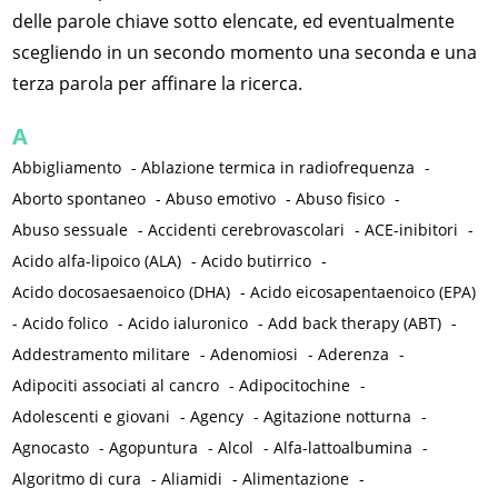
delle parole chiave sotto elencate, ed eventualmente
scegliendo in un secondo momento una seconda e una
terza parola per affinare la ricerca.
A
Abbigliamento
-
Ablazione termica in radiofrequenza
-
Aborto spontaneo
-
Abuso emotivo
-
Abuso fisico
-
Abuso sessuale
-
Accidenti cerebrovascolari
-
ACE-inibitori
-
Acido alfa-lipoico (ALA)
-
Acido butirrico
-
Acido docosaesaenoico (DHA)
-
Acido eicosapentaenoico (EPA)
-
Acido folico
-
Acido ialuronico
-
Add back therapy (ABT)
-
Addestramento militare
-
Adenomiosi
-
Aderenza
-
Adipociti associati al cancro
-
Adipocitochine
-
Adolescenti e giovani
-
Agency
-
Agitazione notturna
-
Agnocasto
-
Agopuntura
-
Alcol
-
Alfa-lattoalbumina
-
Algoritmo di cura
-
Aliamidi
-
Alimentazione
-