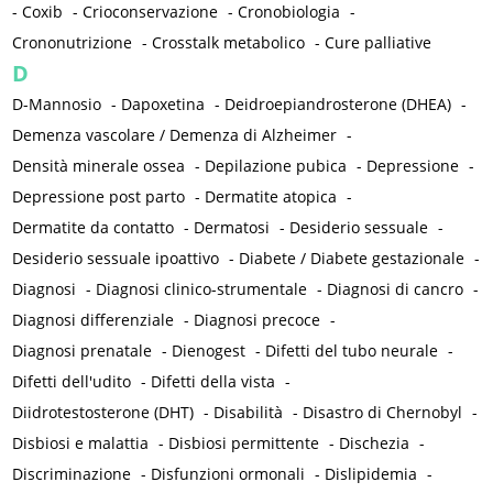
-
Coxib
-
Crioconservazione
-
Cronobiologia
-
Crononutrizione
-
Crosstalk metabolico
-
Cure palliative
D
D-Mannosio
-
Dapoxetina
-
Deidroepiandrosterone (DHEA)
-
Demenza vascolare / Demenza di Alzheimer
-
Densità minerale ossea
-
Depilazione pubica
-
Depressione
-
Depressione post parto
-
Dermatite atopica
-
Dermatite da contatto
-
Dermatosi
-
Desiderio sessuale
-
Desiderio sessuale ipoattivo
-
Diabete / Diabete gestazionale
-
Diagnosi
-
Diagnosi clinico-strumentale
-
Diagnosi di cancro
-
Diagnosi differenziale
-
Diagnosi precoce
-
Diagnosi prenatale
-
Dienogest
-
Difetti del tubo neurale
-
Difetti dell'udito
-
Difetti della vista
-
Diidrotestosterone (DHT)
-
Disabilità
-
Disastro di Chernobyl
-
Disbiosi e malattia
-
Disbiosi permittente
-
Dischezia
-
Discriminazione
-
Disfunzioni ormonali
-
Dislipidemia
-