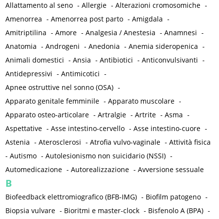
Allattamento al seno
-
Allergie
-
Alterazioni cromosomiche
-
Amenorrea
-
Amenorrea post parto
-
Amigdala
-
Amitriptilina
-
Amore
-
Analgesia / Anestesia
-
Anamnesi
-
Anatomia
-
Androgeni
-
Anedonia
-
Anemia sideropenica
-
Animali domestici
-
Ansia
-
Antibiotici
-
Anticonvulsivanti
-
Antidepressivi
-
Antimicotici
-
Apnee ostruttive nel sonno (OSA)
-
Apparato genitale femminile
-
Apparato muscolare
-
Apparato osteo-articolare
-
Artralgie
-
Artrite
-
Asma
-
Aspettative
-
Asse intestino-cervello
-
Asse intestino-cuore
-
Astenia
-
Aterosclerosi
-
Atrofia vulvo-vaginale
-
Attività fisica
-
Autismo
-
Autolesionismo non suicidario (NSSI)
-
Automedicazione
-
Autorealizzazione
-
Avversione sessuale
B
Biofeedback elettromiografico (BFB-IMG)
-
Biofilm patogeno
-
Biopsia vulvare
-
Bioritmi e master-clock
-
Bisfenolo A (BPA)
-