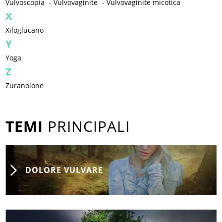
Vulvoscopia
-
Vulvovaginite
-
Vulvovaginite micotica
X
Xiloglucano
Y
Yoga
Z
Zuranolone
TEMI
PRINCIPALI
DOLORE VULVARE