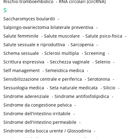
Rischio tromboembolico
-
RNA circolari (circRNA)
S
Saccharomyces boulardii
-
Salpingo-ovariectomia bilaterale preventiva
-
Salute femminile
-
Salute muscolare
-
Salute psico-fisica
-
Salute sessuale e riproduttiva
-
Sarcopenia
-
Schema sessuale
-
Sclerosi multipla
-
Screening
-
Scrittura espressiva
-
Secchezza vaginale
-
Selenio
-
Self management
-
Semeiotica medica
-
Sensibilizzazione centrale e periferica
-
Serotonina
-
Sessuologia medica
-
Seta naturale medicata
-
Silicio
-
Sindrome aderenziale
-
Sindrome antifosfolipidica
-
Sindrome da congestione pelvica
-
Sindrome dell'intestino irritabile
-
Sindrome dell'intestino permeabile
-
Sindrome della bocca urente / Glossodinia
-