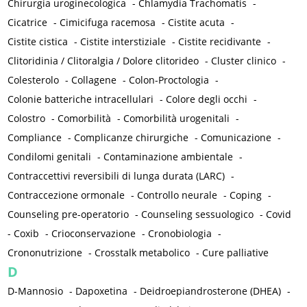
Chirurgia uroginecologica
-
Chlamydia Trachomatis
-
Cicatrice
-
Cimicifuga racemosa
-
Cistite acuta
-
Cistite cistica
-
Cistite interstiziale
-
Cistite recidivante
-
Clitoridinia / Clitoralgia / Dolore clitorideo
-
Cluster clinico
-
Colesterolo
-
Collagene
-
Colon-Proctologia
-
Colonie batteriche intracellulari
-
Colore degli occhi
-
Colostro
-
Comorbilità
-
Comorbilità urogenitali
-
Compliance
-
Complicanze chirurgiche
-
Comunicazione
-
Condilomi genitali
-
Contaminazione ambientale
-
Contraccettivi reversibili di lunga durata (LARC)
-
Contraccezione ormonale
-
Controllo neurale
-
Coping
-
Counseling pre-operatorio
-
Counseling sessuologico
-
Covid
-
Coxib
-
Crioconservazione
-
Cronobiologia
-
Crononutrizione
-
Crosstalk metabolico
-
Cure palliative
D
D-Mannosio
-
Dapoxetina
-
Deidroepiandrosterone (DHEA)
-