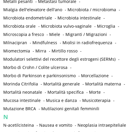
Metalli pesanti
-
Metastasi tumorale
-
Mialgia dell'elevatore dell'ano
-
Microbiota / microbioma
-
Microbiota endometriale
-
Microbiota intestinale
-
Microbiota orale
-
Microbiota vulvo-vaginale
-
Microglia
-
Microscopia a fresco
-
Miele
-
Migranti / Migrazioni
-
Milnacipran
-
Mindfulness
-
Miolisi in radiofrequenza
-
Miomectomia
-
Mirra
-
Mirtillo rosso
-
Modulatori selettivi del recettore degli estrogeni (SERMs)
-
Morbo di Crohn / Colite ulcerosa
-
Morbo di Parkinson e parkinsonismo
-
Morcellazione
-
Morinda Citrifolia
-
Mortalità generale
-
Mortalità materna
-
Mortalità neonatale
-
Mortalità specifica
-
Morte
-
Mucosa intestinale
-
Musica e danza
-
Musicoterapia
-
Mutazione BRCA
-
Mutilazioni genitali femminili
N
N-acetilcisteina
-
Nausea e vomito
-
Neoplasia intraepiteliale