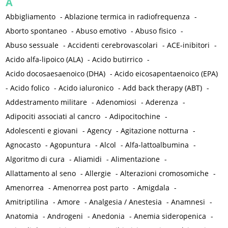
A
Abbigliamento
-
Ablazione termica in radiofrequenza
-
Aborto spontaneo
-
Abuso emotivo
-
Abuso fisico
-
Abuso sessuale
-
Accidenti cerebrovascolari
-
ACE-inibitori
-
Acido alfa-lipoico (ALA)
-
Acido butirrico
-
Acido docosaesaenoico (DHA)
-
Acido eicosapentaenoico (EPA)
-
Acido folico
-
Acido ialuronico
-
Add back therapy (ABT)
-
Addestramento militare
-
Adenomiosi
-
Aderenza
-
Adipociti associati al cancro
-
Adipocitochine
-
Adolescenti e giovani
-
Agency
-
Agitazione notturna
-
Agnocasto
-
Agopuntura
-
Alcol
-
Alfa-lattoalbumina
-
Algoritmo di cura
-
Aliamidi
-
Alimentazione
-
Allattamento al seno
-
Allergie
-
Alterazioni cromosomiche
-
Amenorrea
-
Amenorrea post parto
-
Amigdala
-
Amitriptilina
-
Amore
-
Analgesia / Anestesia
-
Anamnesi
-
Anatomia
-
Androgeni
-
Anedonia
-
Anemia sideropenica
-