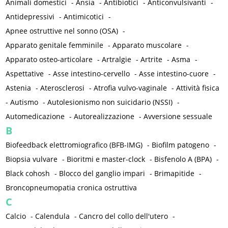
Animali domestici
-
Ansia
-
Antibiotici
-
Anticonvulsivanti
-
Antidepressivi
-
Antimicotici
-
Apnee ostruttive nel sonno (OSA)
-
Apparato genitale femminile
-
Apparato muscolare
-
Apparato osteo-articolare
-
Artralgie
-
Artrite
-
Asma
-
Aspettative
-
Asse intestino-cervello
-
Asse intestino-cuore
-
Astenia
-
Aterosclerosi
-
Atrofia vulvo-vaginale
-
Attività fisica
-
Autismo
-
Autolesionismo non suicidario (NSSI)
-
Automedicazione
-
Autorealizzazione
-
Avversione sessuale
B
Biofeedback elettromiografico (BFB-IMG)
-
Biofilm patogeno
-
Biopsia vulvare
-
Bioritmi e master-clock
-
Bisfenolo A (BPA)
-
Black cohosh
-
Blocco del ganglio impari
-
Brimapitide
-
Broncopneumopatia cronica ostruttiva
C
Calcio
-
Calendula
-
Cancro del collo dell'utero
-