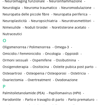
-
Neuroimaging funzionale
-
Neuroinfiammazione
-
Neurologia
-
Neuroma traumatico
-
Neuromodulazione
-
Neuropatia delle piccole fibre
-
Neuropatia periferica
-
Neuroplasticità
-
Neuropsichiatria
-
Neurotrasmettitori
-
Nimesulide
-
Noduli tiroidei
-
Noretisterone acetato
-
Nutraceutici
O
Oligomenorrea / Polimenorrea
-
Omega-3
-
Omicidio / Femminicidio
-
Oncologia
-
Oppioidi
-
Ormoni sessuali
-
Ospemifene
-
Ossibutinina
-
Ossigenoterapia
-
Ossitocina
-
Osteite pubica post parto
-
Osteoartrosi
-
Osteopenia / Osteoporosi
-
Ostetricia
-
Ovariectomia
-
Overtreatment
-
Ovodonazione
P
Palmitoiletanolamide (PEA)
-
Papillomavirus (HPV)
-
Parodontite
-
Parto e travaglio di parto
-
Parto prematuro
-