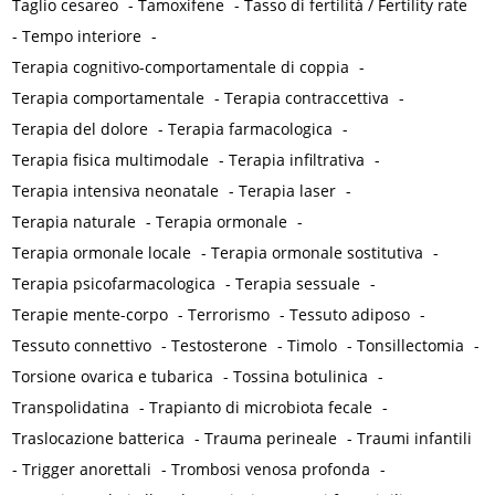
Taglio cesareo
-
Tamoxifene
-
Tasso di fertilità / Fertility rate
-
Tempo interiore
-
Terapia cognitivo-comportamentale di coppia
-
Terapia comportamentale
-
Terapia contraccettiva
-
Terapia del dolore
-
Terapia farmacologica
-
Terapia fisica multimodale
-
Terapia infiltrativa
-
Terapia intensiva neonatale
-
Terapia laser
-
Terapia naturale
-
Terapia ormonale
-
Terapia ormonale locale
-
Terapia ormonale sostitutiva
-
Terapia psicofarmacologica
-
Terapia sessuale
-
Terapie mente-corpo
-
Terrorismo
-
Tessuto adiposo
-
Tessuto connettivo
-
Testosterone
-
Timolo
-
Tonsillectomia
-
Torsione ovarica e tubarica
-
Tossina botulinica
-
Transpolidatina
-
Trapianto di microbiota fecale
-
Traslocazione batterica
-
Trauma perineale
-
Traumi infantili
-
Trigger anorettali
-
Trombosi venosa profonda
-