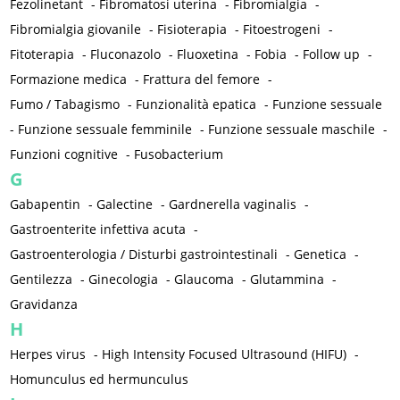
Fezolinetant
-
Fibromatosi uterina
-
Fibromialgia
-
Fibromialgia giovanile
-
Fisioterapia
-
Fitoestrogeni
-
Fitoterapia
-
Fluconazolo
-
Fluoxetina
-
Fobia
-
Follow up
-
Formazione medica
-
Frattura del femore
-
Fumo / Tabagismo
-
Funzionalità epatica
-
Funzione sessuale
-
Funzione sessuale femminile
-
Funzione sessuale maschile
-
Funzioni cognitive
-
Fusobacterium
G
Gabapentin
-
Galectine
-
Gardnerella vaginalis
-
Gastroenterite infettiva acuta
-
Gastroenterologia / Disturbi gastrointestinali
-
Genetica
-
Gentilezza
-
Ginecologia
-
Glaucoma
-
Glutammina
-
Gravidanza
H
Herpes virus
-
High Intensity Focused Ultrasound (HIFU)
-
Homunculus ed hermunculus