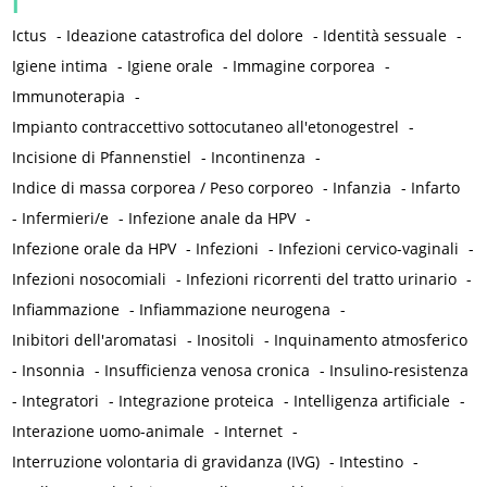
I
Ictus
-
Ideazione catastrofica del dolore
-
Identità sessuale
-
Igiene intima
-
Igiene orale
-
Immagine corporea
-
Immunoterapia
-
Impianto contraccettivo sottocutaneo all'etonogestrel
-
Incisione di Pfannenstiel
-
Incontinenza
-
Indice di massa corporea / Peso corporeo
-
Infanzia
-
Infarto
-
Infermieri/e
-
Infezione anale da HPV
-
Infezione orale da HPV
-
Infezioni
-
Infezioni cervico-vaginali
-
Infezioni nosocomiali
-
Infezioni ricorrenti del tratto urinario
-
Infiammazione
-
Infiammazione neurogena
-
Inibitori dell'aromatasi
-
Inositoli
-
Inquinamento atmosferico
-
Insonnia
-
Insufficienza venosa cronica
-
Insulino-resistenza
-
Integratori
-
Integrazione proteica
-
Intelligenza artificiale
-
Interazione uomo-animale
-
Internet
-
Interruzione volontaria di gravidanza (IVG)
-
Intestino
-