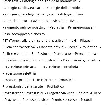
Patch test
-
Patologie benigne della mammella
-
Patologie cardiovascolari
-
Patologie della tiroide
-
Patologie ginecologiche benigne
-
Patologie vulvari
-
Paura del parto
-
Pavimento pelvico iperattivo
-
Pavimento pelvico ipoattivo
-
Pediatria
-
Perimenopausa
-
Peso, sovrappeso e obesità
-
PET (Tomografia a emissione di positroni)
-
pH
-
Pilates
-
Pillola contraccettiva
-
Placenta previa
-
Poesia
-
Polidatina
-
Polline e vitamina E
-
Postura
-
Prasterone
-
Preeclampsia
-
Pressione atmosferica
-
Prevalenza
-
Prevenzione generale
-
Prevenzione primaria
-
Prevenzione secondaria
-
Prevenzione selettiva
-
Probiotici, prebiotici, simbiotici e psicobiotici
-
Professionisti della salute
-
Profilattico
-
Progesterone/Progestinici
-
Progetto Vu-Net sul dolore vulvare
-
Prognosi
-
Prolasso pelvico
-
Pronto soccorso
-
Propoli
-