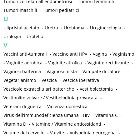
Tumori correlati all'endometriosi
-
Tumori femminili
-
Tumori maschili
-
Tumori pediatrici
U
Ulipristal acetato
-
Uretra
-
Urobioma
-
Uroginecologia
-
Urologia
-
Urotelio
V
Vaccini anti-tumorali
-
Vaccino anti HPV
-
Vagina
-
Vaginismo
-
Vaginite aerobica
-
Vaginite atrofica
-
Vaginite recidivante
-
Vaginosi batterica
-
Vaginosi mista
-
Vampate di calore
-
Vegetarianismo
-
Vescica
-
Vescica iperattiva
-
Vescicole extracellulari batteriche
-
Vestibolectomia
-
Vestibolite vulvare / Vestibolodinia provocata
-
Veterani di guerra
-
Violenza domestica
-
Virus dell'immunodeficienza umana - HIV
-
Vitamina C
-
Vitamina D
-
Vitamine / Vitamine antiossidanti
-
Volume del cervello
-
Vulvite
-
Vulvodinia neurogena
-