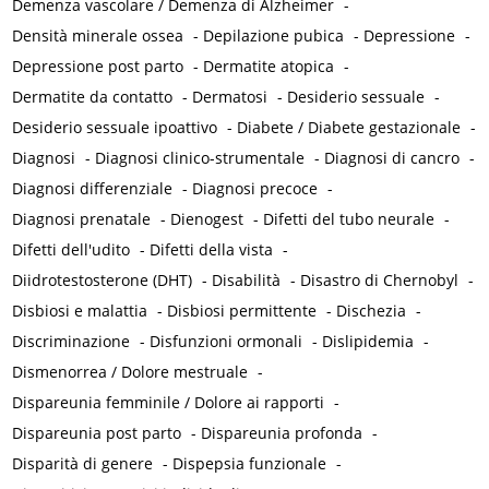
Demenza vascolare / Demenza di Alzheimer
-
Densità minerale ossea
-
Depilazione pubica
-
Depressione
-
Depressione post parto
-
Dermatite atopica
-
Dermatite da contatto
-
Dermatosi
-
Desiderio sessuale
-
Desiderio sessuale ipoattivo
-
Diabete / Diabete gestazionale
-
Diagnosi
-
Diagnosi clinico-strumentale
-
Diagnosi di cancro
-
Diagnosi differenziale
-
Diagnosi precoce
-
Diagnosi prenatale
-
Dienogest
-
Difetti del tubo neurale
-
Difetti dell'udito
-
Difetti della vista
-
Diidrotestosterone (DHT)
-
Disabilità
-
Disastro di Chernobyl
-
Disbiosi e malattia
-
Disbiosi permittente
-
Dischezia
-
Discriminazione
-
Disfunzioni ormonali
-
Dislipidemia
-
Dismenorrea / Dolore mestruale
-
Dispareunia femminile / Dolore ai rapporti
-
Dispareunia post parto
-
Dispareunia profonda
-
Disparità di genere
-
Dispepsia funzionale
-