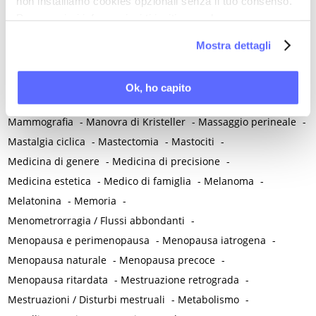
non installiamo cookies opzionali senza il tuo consenso.
Malattia infiammatoria pelvica
-
Malattia reumatica
-
Per maggiori informazioni ti invitiamo a leggere
Malattie allergiche
-
Malattie autoimmuni
-
la nostra
Cookie Policy
.
Malattie immunomediate
-
Malattie infiammatorie intestinali
Mostra dettagli
-
Malattie metaboliche
-
Malattie neurologiche
-
Malattie neuropsichiatriche
-
Malattie reumatiche
-
Ok, ho capito
Malattie sessualmente trasmesse
-
Malnutrizione
-
Mammografia
-
Manovra di Kristeller
-
Massaggio perineale
-
Mastalgia ciclica
-
Mastectomia
-
Mastociti
-
Medicina di genere
-
Medicina di precisione
-
Medicina estetica
-
Medico di famiglia
-
Melanoma
-
Melatonina
-
Memoria
-
Menometrorragia / Flussi abbondanti
-
Menopausa e perimenopausa
-
Menopausa iatrogena
-
Menopausa naturale
-
Menopausa precoce
-
Menopausa ritardata
-
Mestruazione retrograda
-
Mestruazioni / Disturbi mestruali
-
Metabolismo
-