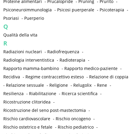
Proteine alimentari
-
Prucalopride
-
Pruning
-
Prurito
-
Psiconeuroimmunologia
-
Psicosi puerperale
-
Psicoterapia
-
Psoriasi
-
Puerperio
Q
Qualità della vita
R
Radiazioni nucleari
-
Radiofrequenza
-
Radiologia interventistica
-
Radioterapia
-
Rapporto mamma-bambino
-
Rapporto medico-paziente
-
Recidiva
-
Regime contraccettivo esteso
-
Relazione di coppia
-
Relazione sessuale
-
Religione
-
Relugolix
-
Rene
-
Resilienza
-
Riabilitazione
-
Ricerca scientifica
-
Ricostruzione clitoridea
-
Ricostruzione del seno post-mastectomia
-
Rischio cardiovascolare
-
Rischio oncogeno
-
Rischio ostetrico e fetale
-
Rischio pediatrico
-