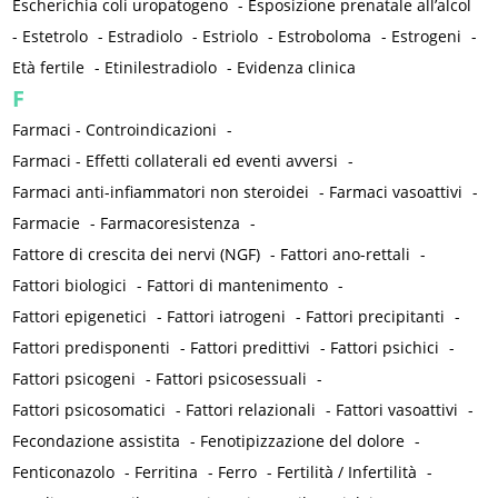
Escherichia coli uropatogeno
-
Esposizione prenatale all’alcol
-
Estetrolo
-
Estradiolo
-
Estriolo
-
Estroboloma
-
Estrogeni
-
Età fertile
-
Etinilestradiolo
-
Evidenza clinica
F
Farmaci - Controindicazioni
-
Farmaci - Effetti collaterali ed eventi avversi
-
Farmaci anti-infiammatori non steroidei
-
Farmaci vasoattivi
-
Farmacie
-
Farmacoresistenza
-
Fattore di crescita dei nervi (NGF)
-
Fattori ano-rettali
-
Fattori biologici
-
Fattori di mantenimento
-
Fattori epigenetici
-
Fattori iatrogeni
-
Fattori precipitanti
-
Fattori predisponenti
-
Fattori predittivi
-
Fattori psichici
-
Fattori psicogeni
-
Fattori psicosessuali
-
Fattori psicosomatici
-
Fattori relazionali
-
Fattori vasoattivi
-
Fecondazione assistita
-
Fenotipizzazione del dolore
-
Fenticonazolo
-
Ferritina
-
Ferro
-
Fertilità / Infertilità
-