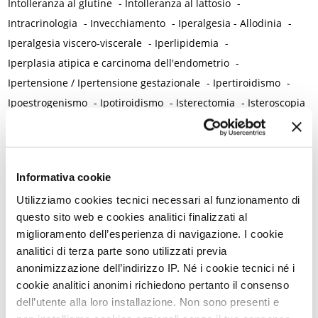
Intolleranza al glutine
-
Intolleranza al lattosio
-
Intracrinologia
-
Invecchiamento
-
Iperalgesia - Allodinia
-
Iperalgesia viscero-viscerale
-
Iperlipidemia
-
Iperplasia atipica e carcinoma dell'endometrio
-
Ipertensione / Ipertensione gestazionale
-
Ipertiroidismo
-
Ipoestrogenismo
-
Ipotiroidismo
-
Isterectomia
-
Isteroscopia
L
L-carnitina
-
Laparoscopia
-
Lattobacilli
-
Lattoferrina
-
Legislazione
-
Informativa cookie
Lesioni intraepiteliali squamose di alto grado della vulva
-
Utilizziamo cookies tecnici necessari al funzionamento di
Lichen planus
-
Lichen sclerosus
-
Lichen simplex chronicus
-
questo sito web e cookies analitici finalizzati al
Linee guida cliniche
-
Linfedema
-
Linfoma di Hodgkin
-
miglioramento dell’esperienza di navigazione. I cookie
Lockdown
-
Long Covid
-
Lubrificazione vaginale
-
analitici di terza parte sono utilizzati previa
Lupus eritematoso sistemico
-
Luteolina
-
Lutto
anonimizzazione dell’indirizzo IP. Né i cookie tecnici né i
M
cookie analitici anonimi richiedono pertanto il consenso
Magnesio
-
Mal di schiena
-
Malattia infiammatoria cronica
-
dell’utente alla loro installazione. Non sono presenti e