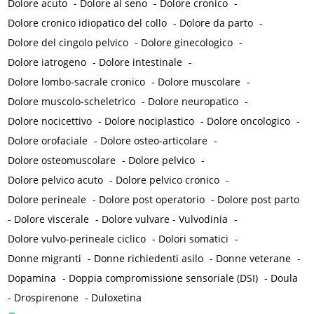
Dolore acuto
-
Dolore al seno
-
Dolore cronico
-
Dolore cronico idiopatico del collo
-
Dolore da parto
-
Dolore del cingolo pelvico
-
Dolore ginecologico
-
Dolore iatrogeno
-
Dolore intestinale
-
Dolore lombo-sacrale cronico
-
Dolore muscolare
-
Dolore muscolo-scheletrico
-
Dolore neuropatico
-
Dolore nocicettivo
-
Dolore nociplastico
-
Dolore oncologico
-
Dolore orofaciale
-
Dolore osteo-articolare
-
Dolore osteomuscolare
-
Dolore pelvico
-
Dolore pelvico acuto
-
Dolore pelvico cronico
-
Dolore perineale
-
Dolore post operatorio
-
Dolore post parto
-
Dolore viscerale
-
Dolore vulvare - Vulvodinia
-
Dolore vulvo-perineale ciclico
-
Dolori somatici
-
Donne migranti
-
Donne richiedenti asilo
-
Donne veterane
-
Dopamina
-
Doppia compromissione sensoriale (DSI)
-
Doula
-
Drospirenone
-
Duloxetina