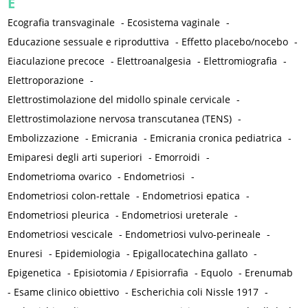
E
Ecografia transvaginale
-
Ecosistema vaginale
-
Educazione sessuale e riproduttiva
-
Effetto placebo/nocebo
-
Eiaculazione precoce
-
Elettroanalgesia
-
Elettromiografia
-
Elettroporazione
-
Elettrostimolazione del midollo spinale cervicale
-
Elettrostimolazione nervosa transcutanea (TENS)
-
Embolizzazione
-
Emicrania
-
Emicrania cronica pediatrica
-
Emiparesi degli arti superiori
-
Emorroidi
-
Endometrioma ovarico
-
Endometriosi
-
Endometriosi colon-rettale
-
Endometriosi epatica
-
Endometriosi pleurica
-
Endometriosi ureterale
-
Endometriosi vescicale
-
Endometriosi vulvo-perineale
-
Enuresi
-
Epidemiologia
-
Epigallocatechina gallato
-
Epigenetica
-
Episiotomia / Episiorrafia
-
Equolo
-
Erenumab
-
Esame clinico obiettivo
-
Escherichia coli Nissle 1917
-