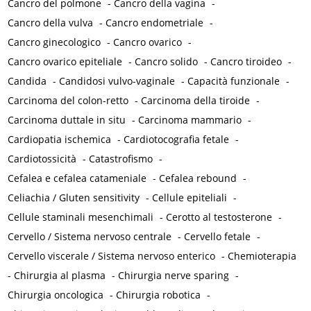
Cancro del polmone
-
Cancro della vagina
-
Cancro della vulva
-
Cancro endometriale
-
Cancro ginecologico
-
Cancro ovarico
-
Cancro ovarico epiteliale
-
Cancro solido
-
Cancro tiroideo
-
Candida
-
Candidosi vulvo-vaginale
-
Capacità funzionale
-
Carcinoma del colon-retto
-
Carcinoma della tiroide
-
Carcinoma duttale in situ
-
Carcinoma mammario
-
Cardiopatia ischemica
-
Cardiotocografia fetale
-
Cardiotossicità
-
Catastrofismo
-
Cefalea e cefalea catameniale
-
Cefalea rebound
-
Celiachia / Gluten sensitivity
-
Cellule epiteliali
-
Cellule staminali mesenchimali
-
Cerotto al testosterone
-
Cervello / Sistema nervoso centrale
-
Cervello fetale
-
Cervello viscerale / Sistema nervoso enterico
-
Chemioterapia
-
Chirurgia al plasma
-
Chirurgia nerve sparing
-
Chirurgia oncologica
-
Chirurgia robotica
-