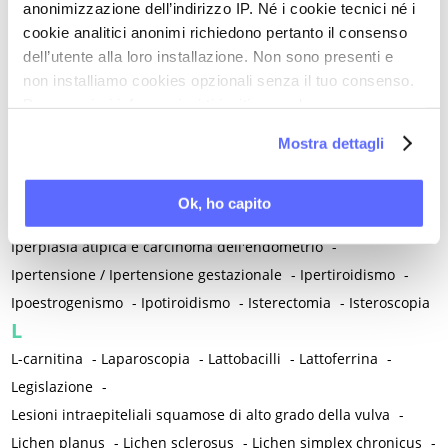
anonimizzazione dell’indirizzo IP. Né i cookie tecnici né i
Inibitori dell'aromatasi
-
Inositoli
-
Inquinamento atmosferico
cookie analitici anonimi richiedono pertanto il consenso
-
Insonnia
-
Insufficienza venosa cronica
-
Insulino-resistenza
dell’utente alla loro installazione. Non sono presenti e
-
Integratori
-
Integrazione proteica
-
Intelligenza artificiale
-
non installiamo cookies opzionali senza il tuo consenso.
Per maggiori informazioni ti invitiamo a leggere
Interazione uomo-animale
-
Internet
-
la nostra
Cookie Policy
.
Interruzione volontaria di gravidanza (IVG)
-
Intestino
-
Mostra dettagli
Intolleranza al glutine
-
Intolleranza al lattosio
-
Intracrinologia
-
Invecchiamento
-
Iperalgesia - Allodinia
-
Ok, ho capito
Iperalgesia viscero-viscerale
-
Iperlipidemia
-
Iperplasia atipica e carcinoma dell'endometrio
-
Ipertensione / Ipertensione gestazionale
-
Ipertiroidismo
-
Ipoestrogenismo
-
Ipotiroidismo
-
Isterectomia
-
Isteroscopia
L
L-carnitina
-
Laparoscopia
-
Lattobacilli
-
Lattoferrina
-
Legislazione
-
Lesioni intraepiteliali squamose di alto grado della vulva
-
Lichen planus
-
Lichen sclerosus
-
Lichen simplex chronicus
-