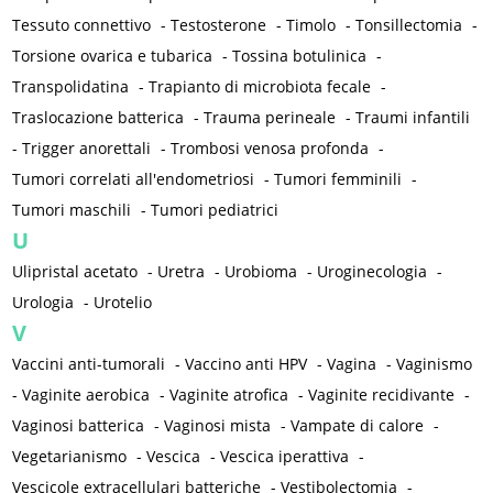
Tessuto connettivo
-
Testosterone
-
Timolo
-
Tonsillectomia
-
Torsione ovarica e tubarica
-
Tossina botulinica
-
Transpolidatina
-
Trapianto di microbiota fecale
-
Traslocazione batterica
-
Trauma perineale
-
Traumi infantili
-
Trigger anorettali
-
Trombosi venosa profonda
-
Tumori correlati all'endometriosi
-
Tumori femminili
-
Tumori maschili
-
Tumori pediatrici
U
Ulipristal acetato
-
Uretra
-
Urobioma
-
Uroginecologia
-
Urologia
-
Urotelio
V
Vaccini anti-tumorali
-
Vaccino anti HPV
-
Vagina
-
Vaginismo
-
Vaginite aerobica
-
Vaginite atrofica
-
Vaginite recidivante
-
Vaginosi batterica
-
Vaginosi mista
-
Vampate di calore
-
Vegetarianismo
-
Vescica
-
Vescica iperattiva
-
Vescicole extracellulari batteriche
-
Vestibolectomia
-