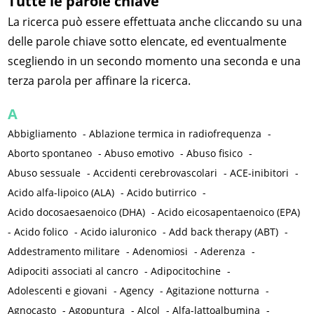
Tutte le parole chiave
La ricerca può essere effettuata anche cliccando su una
delle parole chiave sotto elencate, ed eventualmente
scegliendo in un secondo momento una seconda e una
terza parola per affinare la ricerca.
A
Abbigliamento
-
Ablazione termica in radiofrequenza
-
Aborto spontaneo
-
Abuso emotivo
-
Abuso fisico
-
Abuso sessuale
-
Accidenti cerebrovascolari
-
ACE-inibitori
-
Acido alfa-lipoico (ALA)
-
Acido butirrico
-
Acido docosaesaenoico (DHA)
-
Acido eicosapentaenoico (EPA)
-
Acido folico
-
Acido ialuronico
-
Add back therapy (ABT)
-
Addestramento militare
-
Adenomiosi
-
Aderenza
-
Adipociti associati al cancro
-
Adipocitochine
-
Adolescenti e giovani
-
Agency
-
Agitazione notturna
-
Agnocasto
-
Agopuntura
-
Alcol
-
Alfa-lattoalbumina
-