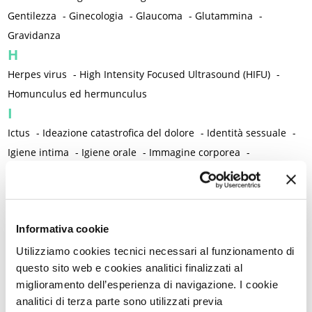
Gentilezza
-
Ginecologia
-
Glaucoma
-
Glutammina
-
Gravidanza
H
Herpes virus
-
High Intensity Focused Ultrasound (HIFU)
-
Homunculus ed hermunculus
I
Ictus
-
Ideazione catastrofica del dolore
-
Identità sessuale
-
Igiene intima
-
Igiene orale
-
Immagine corporea
-
Immunoterapia
-
Impianto contraccettivo sottocutaneo all'etonogestrel
-
Incisione di Pfannenstiel
-
Incontinenza
-
Informativa cookie
Indice di massa corporea / Peso corporeo
-
Infanzia
-
Infarto
-
Infermieri/e
-
Infezione anale da HPV
-
Utilizziamo cookies tecnici necessari al funzionamento di
questo sito web e cookies analitici finalizzati al
Infezione orale da HPV
-
Infezioni
-
Infezioni cervico-vaginali
-
miglioramento dell’esperienza di navigazione. I cookie
Infezioni nosocomiali
-
Infezioni ricorrenti del tratto urinario
-
analitici di terza parte sono utilizzati previa
Infiammazione
-
Infiammazione neurogena
-