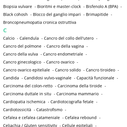
Biopsia vulvare
-
Bioritmi e master-clock
-
Bisfenolo A (BPA)
-
Black cohosh
-
Blocco del ganglio impari
-
Brimapitide
-
Broncopneumopatia cronica ostruttiva
C
Calcio
-
Calendula
-
Cancro del collo dell'utero
-
Cancro del polmone
-
Cancro della vagina
-
Cancro della vulva
-
Cancro endometriale
-
Cancro ginecologico
-
Cancro ovarico
-
Cancro ovarico epiteliale
-
Cancro solido
-
Cancro tiroideo
-
Candida
-
Candidosi vulvo-vaginale
-
Capacità funzionale
-
Carcinoma del colon-retto
-
Carcinoma della tiroide
-
Carcinoma duttale in situ
-
Carcinoma mammario
-
Cardiopatia ischemica
-
Cardiotocografia fetale
-
Cardiotossicità
-
Catastrofismo
-
Cefalea e cefalea catameniale
-
Cefalea rebound
-
Celiachia / Gluten sensitivity
-
Cellule epiteliali
-