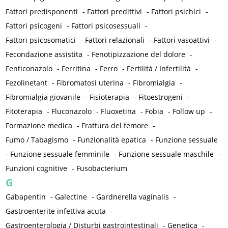
Fattori predisponenti
-
Fattori predittivi
-
Fattori psichici
-
Fattori psicogeni
-
Fattori psicosessuali
-
Fattori psicosomatici
-
Fattori relazionali
-
Fattori vasoattivi
-
Fecondazione assistita
-
Fenotipizzazione del dolore
-
Fenticonazolo
-
Ferritina
-
Ferro
-
Fertilità / Infertilità
-
Fezolinetant
-
Fibromatosi uterina
-
Fibromialgia
-
Fibromialgia giovanile
-
Fisioterapia
-
Fitoestrogeni
-
Fitoterapia
-
Fluconazolo
-
Fluoxetina
-
Fobia
-
Follow up
-
Formazione medica
-
Frattura del femore
-
Fumo / Tabagismo
-
Funzionalità epatica
-
Funzione sessuale
-
Funzione sessuale femminile
-
Funzione sessuale maschile
-
Funzioni cognitive
-
Fusobacterium
G
Gabapentin
-
Galectine
-
Gardnerella vaginalis
-
Gastroenterite infettiva acuta
-
Gastroenterologia / Disturbi gastrointestinali
-
Genetica
-