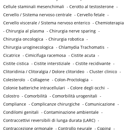
Cellule staminali mesenchimali
-
Cerotto al testosterone
-
Cervello / Sistema nervoso centrale
-
Cervello fetale
-
Cervello viscerale / Sistema nervoso enterico
-
Chemioterapia
-
Chirurgia al plasma
-
Chirurgia nerve sparing
-
Chirurgia oncologica
-
Chirurgia robotica
-
Chirurgia uroginecologica
-
Chlamydia Trachomatis
-
Cicatrice
-
Cimicifuga racemosa
-
Cistite acuta
-
Cistite cistica
-
Cistite interstiziale
-
Cistite recidivante
-
Clitoridinia / Clitoralgia / Dolore clitorideo
-
Cluster clinico
-
Colesterolo
-
Collagene
-
Colon-Proctologia
-
Colonie batteriche intracellulari
-
Colore degli occhi
-
Colostro
-
Comorbilità
-
Comorbilità urogenitali
-
Compliance
-
Complicanze chirurgiche
-
Comunicazione
-
Condilomi genitali
-
Contaminazione ambientale
-
Contraccettivi reversibili di lunga durata (LARC)
-
Contraccezione ormonale
-
Controllo neurale
-
Coping
-