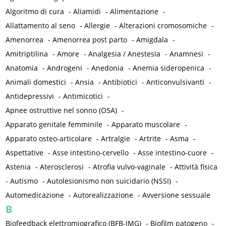
Algoritmo di cura
-
Aliamidi
-
Alimentazione
-
Allattamento al seno
-
Allergie
-
Alterazioni cromosomiche
-
Amenorrea
-
Amenorrea post parto
-
Amigdala
-
Amitriptilina
-
Amore
-
Analgesia / Anestesia
-
Anamnesi
-
Anatomia
-
Androgeni
-
Anedonia
-
Anemia sideropenica
-
Animali domestici
-
Ansia
-
Antibiotici
-
Anticonvulsivanti
-
Antidepressivi
-
Antimicotici
-
Apnee ostruttive nel sonno (OSA)
-
Apparato genitale femminile
-
Apparato muscolare
-
Apparato osteo-articolare
-
Artralgie
-
Artrite
-
Asma
-
Aspettative
-
Asse intestino-cervello
-
Asse intestino-cuore
-
Astenia
-
Aterosclerosi
-
Atrofia vulvo-vaginale
-
Attività fisica
-
Autismo
-
Autolesionismo non suicidario (NSSI)
-
Automedicazione
-
Autorealizzazione
-
Avversione sessuale
B
Biofeedback elettromiografico (BFB-IMG)
-
Biofilm patogeno
-