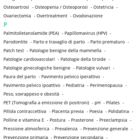
Osteoartrosi
-
Osteopenia / Osteoporosi
-
Ostetricia
-
Ovariectomia
-
Overtreatment
-
Ovodonazione
P
Palmitoiletanolamide (PEA)
-
Papillomavirus (HPV)
-
Parodontite
-
Parto e travaglio di parto
-
Parto prematuro
-
Patch test
-
Patologie benigne della mammella
-
Patologie cardiovascolari
-
Patologie della tiroide
-
Patologie ginecologiche benigne
-
Patologie vulvari
-
Paura del parto
-
Pavimento pelvico iperattivo
-
Pavimento pelvico ipoattivo
-
Pediatria
-
Perimenopausa
-
Peso, sovrappeso e obesità
-
PET (Tomografia a emissione di positroni)
-
pH
-
Pilates
-
Pillola contraccettiva
-
Placenta previa
-
Poesia
-
Polidatina
-
Polline e vitamina E
-
Postura
-
Prasterone
-
Preeclampsia
-
Pressione atmosferica
-
Prevalenza
-
Prevenzione generale
-
Prevenzione primaria
-
Prevenzione secondaria
-