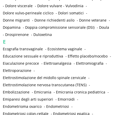
-
Dolore viscerale
-
Dolore vulvare - Vulvodinia
-
Dolore vulvo-perineale ciclico
-
Dolori somatici
-
Donne migranti
-
Donne richiedenti asilo
-
Donne veterane
-
Dopamina
-
Doppia compromissione sensoriale (DSI)
-
Doula
-
Drospirenone
-
Duloxetina
E
Ecografia transvaginale
-
Ecosistema vaginale
-
Educazione sessuale e riproduttiva
-
Effetto placebo/nocebo
-
Eiaculazione precoce
-
Elettroanalgesia
-
Elettromiografia
-
Elettroporazione
-
Elettrostimolazione del midollo spinale cervicale
-
Elettrostimolazione nervosa transcutanea (TENS)
-
Embolizzazione
-
Emicrania
-
Emicrania cronica pediatrica
-
Emiparesi degli arti superiori
-
Emorroidi
-
Endometrioma ovarico
-
Endometriosi
-
Endometriosi colon-rettale
-
Endometriosi epatica
-