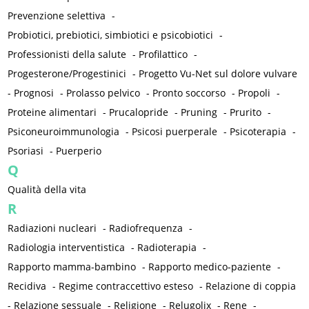
Prevenzione selettiva
-
Probiotici, prebiotici, simbiotici e psicobiotici
-
Professionisti della salute
-
Profilattico
-
Progesterone/Progestinici
-
Progetto Vu-Net sul dolore vulvare
-
Prognosi
-
Prolasso pelvico
-
Pronto soccorso
-
Propoli
-
Proteine alimentari
-
Prucalopride
-
Pruning
-
Prurito
-
Psiconeuroimmunologia
-
Psicosi puerperale
-
Psicoterapia
-
Psoriasi
-
Puerperio
Q
Qualità della vita
R
Radiazioni nucleari
-
Radiofrequenza
-
Radiologia interventistica
-
Radioterapia
-
Rapporto mamma-bambino
-
Rapporto medico-paziente
-
Recidiva
-
Regime contraccettivo esteso
-
Relazione di coppia
-
Relazione sessuale
-
Religione
-
Relugolix
-
Rene
-