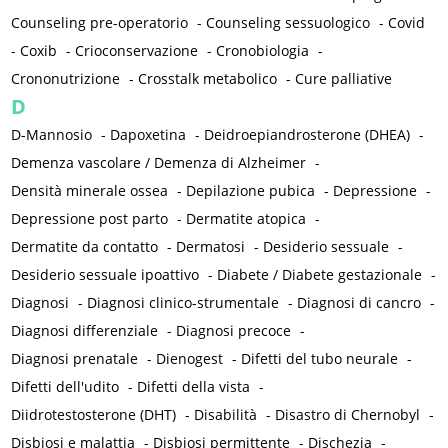
Counseling pre-operatorio
-
Counseling sessuologico
-
Covid
-
Coxib
-
Crioconservazione
-
Cronobiologia
-
Crononutrizione
-
Crosstalk metabolico
-
Cure palliative
D
D-Mannosio
-
Dapoxetina
-
Deidroepiandrosterone (DHEA)
-
Demenza vascolare / Demenza di Alzheimer
-
Densità minerale ossea
-
Depilazione pubica
-
Depressione
-
Depressione post parto
-
Dermatite atopica
-
Dermatite da contatto
-
Dermatosi
-
Desiderio sessuale
-
Desiderio sessuale ipoattivo
-
Diabete / Diabete gestazionale
-
Diagnosi
-
Diagnosi clinico-strumentale
-
Diagnosi di cancro
-
Diagnosi differenziale
-
Diagnosi precoce
-
Diagnosi prenatale
-
Dienogest
-
Difetti del tubo neurale
-
Difetti dell'udito
-
Difetti della vista
-
Diidrotestosterone (DHT)
-
Disabilità
-
Disastro di Chernobyl
-
Disbiosi e malattia
-
Disbiosi permittente
-
Dischezia
-