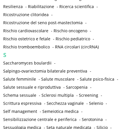
Resilienza
-
Riabilitazione
-
Ricerca scientifica
-
Ricostruzione clitoridea
-
Ricostruzione del seno post-mastectomia
-
Rischio cardiovascolare
-
Rischio oncogeno
-
Rischio ostetrico e fetale
-
Rischio pediatrico
-
Rischio tromboembolico
-
RNA circolari (circRNA)
S
Saccharomyces boulardii
-
Salpingo-ovariectomia bilaterale preventiva
-
Salute femminile
-
Salute muscolare
-
Salute psico-fisica
-
Salute sessuale e riproduttiva
-
Sarcopenia
-
Schema sessuale
-
Sclerosi multipla
-
Screening
-
Scrittura espressiva
-
Secchezza vaginale
-
Selenio
-
Self management
-
Semeiotica medica
-
Sensibilizzazione centrale e periferica
-
Serotonina
-
Sessuologia medica
-
Seta naturale medicata
-
Silicio
-