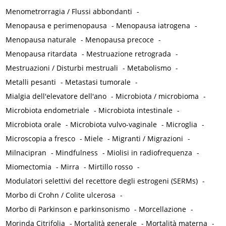
Menometrorragia / Flussi abbondanti
-
Menopausa e perimenopausa
-
Menopausa iatrogena
-
Menopausa naturale
-
Menopausa precoce
-
Menopausa ritardata
-
Mestruazione retrograda
-
Mestruazioni / Disturbi mestruali
-
Metabolismo
-
Metalli pesanti
-
Metastasi tumorale
-
Mialgia dell'elevatore dell'ano
-
Microbiota / microbioma
-
Microbiota endometriale
-
Microbiota intestinale
-
Microbiota orale
-
Microbiota vulvo-vaginale
-
Microglia
-
Microscopia a fresco
-
Miele
-
Migranti / Migrazioni
-
Milnacipran
-
Mindfulness
-
Miolisi in radiofrequenza
-
Miomectomia
-
Mirra
-
Mirtillo rosso
-
Modulatori selettivi del recettore degli estrogeni (SERMs)
-
Morbo di Crohn / Colite ulcerosa
-
Morbo di Parkinson e parkinsonismo
-
Morcellazione
-
Morinda Citrifolia
-
Mortalità generale
-
Mortalità materna
-