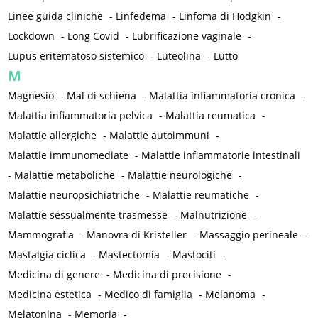
Linee guida cliniche
-
Linfedema
-
Linfoma di Hodgkin
-
Lockdown
-
Long Covid
-
Lubrificazione vaginale
-
Lupus eritematoso sistemico
-
Luteolina
-
Lutto
M
Magnesio
-
Mal di schiena
-
Malattia infiammatoria cronica
-
Malattia infiammatoria pelvica
-
Malattia reumatica
-
Malattie allergiche
-
Malattie autoimmuni
-
Malattie immunomediate
-
Malattie infiammatorie intestinali
-
Malattie metaboliche
-
Malattie neurologiche
-
Malattie neuropsichiatriche
-
Malattie reumatiche
-
Malattie sessualmente trasmesse
-
Malnutrizione
-
Mammografia
-
Manovra di Kristeller
-
Massaggio perineale
-
Mastalgia ciclica
-
Mastectomia
-
Mastociti
-
Medicina di genere
-
Medicina di precisione
-
Medicina estetica
-
Medico di famiglia
-
Melanoma
-
Melatonina
-
Memoria
-