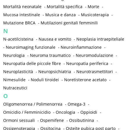
Mortalità neonatale
-
Mortalità specifica
-
Morte
-
Mucosa intestinale
-
Musica e danza
-
Musicoterapia
-
Mutazione BRCA
-
Mutilazioni genitali femminili
N
N-acetilcisteina
-
Nausea e vomito
-
Neoplasia intraepiteliale
-
Neuroimaging funzionale
-
Neuroinfiammazione
-
Neurologia
-
Neuroma traumatico
-
Neuromodulazione
-
Neuropatia delle piccole fibre
-
Neuropatia periferica
-
Neuroplasticità
-
Neuropsichiatria
-
Neurotrasmettitori
-
Nimesulide
-
Noduli tiroidei
-
Noretisterone acetato
-
Nutraceutici
O
Oligomenorrea / Polimenorrea
-
Omega-3
-
Omicidio / Femminicidio
-
Oncologia
-
Oppioidi
-
Ormoni sessuali
-
Ospemifene
-
Ossibutinina
-
Ossigenoterapia
-
Ossitocina
-
Osteite pubica post parto
-