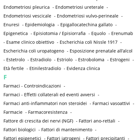
Endometriosi pleurica
-
Endometriosi ureterale
-
Endometriosi vescicale
-
Endometriosi vulvo-perineale
-
Enuresi
-
Epidemiologia
-
Epigallocatechina gallato
-
Epigenetica
-
Episiotomia / Episiorrafia
-
Equolo
-
Erenumab
-
Esame clinico obiettivo
-
Escherichia coli Nissle 1917
-
Escherichia coli uropatogeno
-
Esposizione prenatale all’alcol
-
Estetrolo
-
Estradiolo
-
Estriolo
-
Estroboloma
-
Estrogeni
-
Età fertile
-
Etinilestradiolo
-
Evidenza clinica
F
Farmaci - Controindicazioni
-
Farmaci - Effetti collaterali ed eventi avversi
-
Farmaci anti-infiammatori non steroidei
-
Farmaci vasoattivi
-
Farmacie
-
Farmacoresistenza
-
Fattore di crescita dei nervi (NGF)
-
Fattori ano-rettali
-
Fattori biologici
-
Fattori di mantenimento
-
Fattori epigenetici
-
Fattori iatrogeni
-
Fattori precipitanti
-