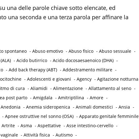
su una delle parole chiave sotto elencate, ed
 una seconda e una terza parola per affinare la
to spontaneo
-
Abuso emotivo
-
Abuso fisico
-
Abuso sessuale
-
 (ALA)
-
Acido butirrico
-
Acido docosaesaenoico (DHA)
-
co
-
Add back therapy (ABT)
-
Addestramento militare
-
ocitochine
-
Adolescenti e giovani
-
Agency
-
Agitazione notturna
itmo di cura
-
Aliamidi
-
Alimentazione
-
Allattamento al seno
-
a post parto
-
Amigdala
-
Amitriptilina
-
Amore
-
-
Anedonia
-
Anemia sideropenica
-
Animali domestici
-
Ansia
-
-
Apnee ostruttive nel sonno (OSA)
-
Apparato genitale femminile
-
Artrite
-
Asma
-
Aspettative
-
Asse intestino-cervello
-
-vaginale
-
Attività fisica
-
Autismo
-