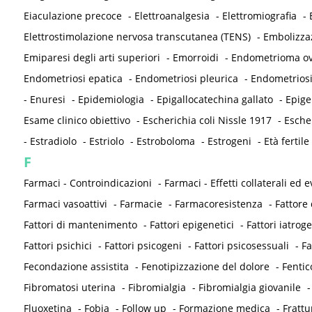
Eiaculazione precoce
-
Elettroanalgesia
-
Elettromiografia
-
Elettrostimolazione nervosa transcutanea (TENS)
-
Embolizza
Emiparesi degli arti superiori
-
Emorroidi
-
Endometrioma ov
Endometriosi epatica
-
Endometriosi pleurica
-
Endometriosi
-
Enuresi
-
Epidemiologia
-
Epigallocatechina gallato
-
Epige
Esame clinico obiettivo
-
Escherichia coli Nissle 1917
-
Esche
-
Estradiolo
-
Estriolo
-
Estroboloma
-
Estrogeni
-
Età fertile
F
Farmaci - Controindicazioni
-
Farmaci - Effetti collaterali ed e
Farmaci vasoattivi
-
Farmacie
-
Farmacoresistenza
-
Fattore 
Fattori di mantenimento
-
Fattori epigenetici
-
Fattori iatrog
Fattori psichici
-
Fattori psicogeni
-
Fattori psicosessuali
-
Fa
Fecondazione assistita
-
Fenotipizzazione del dolore
-
Fentic
Fibromatosi uterina
-
Fibromialgia
-
Fibromialgia giovanile
Fluoxetina
-
Fobia
-
Follow up
-
Formazione medica
-
Frattu