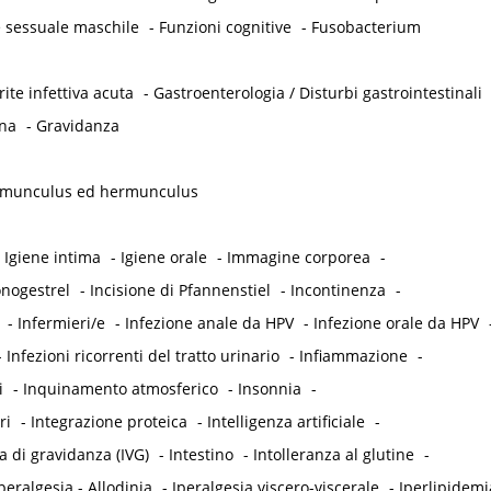
 sessuale maschile
-
Funzioni cognitive
-
Fusobacterium
ite infettiva acuta
-
Gastroenterologia / Disturbi gastrointestinali
na
-
Gravidanza
munculus ed hermunculus
-
Igiene intima
-
Igiene orale
-
Immagine corporea
-
onogestrel
-
Incisione di Pfannenstiel
-
Incontinenza
-
-
Infermieri/e
-
Infezione anale da HPV
-
Infezione orale da HPV
-
Infezioni ricorrenti del tratto urinario
-
Infiammazione
-
i
-
Inquinamento atmosferico
-
Insonnia
-
ri
-
Integrazione proteica
-
Intelligenza artificiale
-
a di gravidanza (IVG)
-
Intestino
-
Intolleranza al glutine
-
peralgesia - Allodinia
-
Iperalgesia viscero-viscerale
-
Iperlipidemi