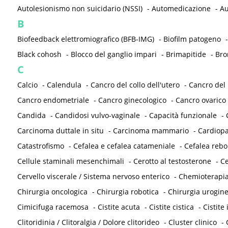
Autolesionismo non suicidario (NSSI)
-
Automedicazione
-
Au
B
Biofeedback elettromiografico (BFB-IMG)
-
Biofilm patogeno
Black cohosh
-
Blocco del ganglio impari
-
Brimapitide
-
Bro
C
Calcio
-
Calendula
-
Cancro del collo dell'utero
-
Cancro del
Cancro endometriale
-
Cancro ginecologico
-
Cancro ovarico
Candida
-
Candidosi vulvo-vaginale
-
Capacità funzionale
-
Carcinoma duttale in situ
-
Carcinoma mammario
-
Cardiopa
Catastrofismo
-
Cefalea e cefalea catameniale
-
Cefalea reb
Cellule staminali mesenchimali
-
Cerotto al testosterone
-
Ce
Cervello viscerale / Sistema nervoso enterico
-
Chemioterapi
Chirurgia oncologica
-
Chirurgia robotica
-
Chirurgia urogine
Cimicifuga racemosa
-
Cistite acuta
-
Cistite cistica
-
Cistite 
Clitoridinia / Clitoralgia / Dolore clitorideo
-
Cluster clinico
-