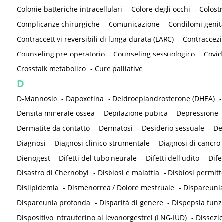
Colonie batteriche intracellulari
-
Colore degli occhi
-
Colost
Complicanze chirurgiche
-
Comunicazione
-
Condilomi genit
Contraccettivi reversibili di lunga durata (LARC)
-
Contraccez
Counseling pre-operatorio
-
Counseling sessuologico
-
Covid
Crosstalk metabolico
-
Cure palliative
D
D-Mannosio
-
Dapoxetina
-
Deidroepiandrosterone (DHEA)
Densità minerale ossea
-
Depilazione pubica
-
Depressione
Dermatite da contatto
-
Dermatosi
-
Desiderio sessuale
-
De
Diagnosi
-
Diagnosi clinico-strumentale
-
Diagnosi di cancro
Dienogest
-
Difetti del tubo neurale
-
Difetti dell'udito
-
Dife
Disastro di Chernobyl
-
Disbiosi e malattia
-
Disbiosi permit
Dislipidemia
-
Dismenorrea / Dolore mestruale
-
Dispareunia
Dispareunia profonda
-
Disparità di genere
-
Dispepsia funz
Dispositivo intrauterino al levonorgestrel (LNG-IUD)
-
Dissezi