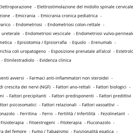
Elettroporazione
-
Elettrostimolazione del midollo spinale cervical
zione
-
Emicrania
-
Emicrania cronica pediatrica
-
arico
-
Endometriosi
-
Endometriosi colon-rettale
-
 ureterale
-
Endometriosi vescicale
-
Endometriosi vulvo-perineal
netica
-
Episiotomia / Episiorrafia
-
Equolo
-
Erenumab
-
richia coli uropatogeno
-
Esposizione prenatale all’alcol
-
Estetrol
-
Etinilestradiolo
-
Evidenza clinica
venti avversi
-
Farmaci anti-infiammatori non steroidei
-
di crescita dei nervi (NGF)
-
Fattori ano-rettali
-
Fattori biologici
-
eni
-
Fattori precipitanti
-
Fattori predisponenti
-
Fattori predittivi
ttori psicosomatici
-
Fattori relazionali
-
Fattori vasoattivi
-
onazolo
-
Ferritina
-
Ferro
-
Fertilità / Infertilità
-
Fezolinetant
-
-
Fisioterapia
-
Fitoestrogeni
-
Fitoterapia
-
Fluconazolo
-
ra del femore
-
Fumo / Tabagismo
-
Funzionalità epatica
-