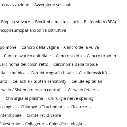
torealizzazione
-
Avversione sessuale
-
Biopsia vulvare
-
Bioritmi e master-clock
-
Bisfenolo A (BPA)
-
ncopneumopatia cronica ostruttiva
 polmone
-
Cancro della vagina
-
Cancro della vulva
-
-
Cancro ovarico epiteliale
-
Cancro solido
-
Cancro tiroideo
-
Carcinoma del colon-retto
-
Carcinoma della tiroide
-
tia ischemica
-
Cardiotocografia fetale
-
Cardiotossicità
-
ound
-
Celiachia / Gluten sensitivity
-
Cellule epiteliali
-
rvello / Sistema nervoso centrale
-
Cervello fetale
-
a
-
Chirurgia al plasma
-
Chirurgia nerve sparing
-
cologica
-
Chlamydia Trachomatis
-
Cicatrice
-
interstiziale
-
Cistite recidivante
-
Colesterolo
-
Collagene
-
Colon-Proctologia
-