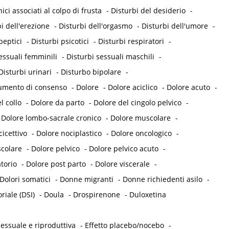
ici associati al colpo di frusta
-
Disturbi del desiderio
-
i dell'erezione
-
Disturbi dell'orgasmo
-
Disturbi dell'umore
-
peptici
-
Disturbi psicotici
-
Disturbi respiratori
-
essuali femminili
-
Disturbi sessuali maschili
-
Disturbi urinari
-
Disturbo bipolare
-
umento di consenso
-
Dolore
-
Dolore aciclico
-
Dolore acuto
-
l collo
-
Dolore da parto
-
Dolore del cingolo pelvico
-
-
Dolore lombo-sacrale cronico
-
Dolore muscolare
-
icettivo
-
Dolore nociplastico
-
Dolore oncologico
-
colare
-
Dolore pelvico
-
Dolore pelvico acuto
-
torio
-
Dolore post parto
-
Dolore viscerale
-
Dolori somatici
-
Donne migranti
-
Donne richiedenti asilo
-
iale (DSI)
-
Doula
-
Drospirenone
-
Duloxetina
essuale e riproduttiva
-
Effetto placebo/nocebo
-