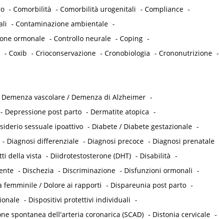
ro
-
Comorbilità
-
Comorbilità urogenitali
-
Compliance
-
ali
-
Contaminazione ambientale
-
ione ormonale
-
Controllo neurale
-
Coping
-
-
Coxib
-
Crioconservazione
-
Cronobiologia
-
Crononutrizione
-
-
Demenza vascolare / Demenza di Alzheimer
-
-
Depressione post parto
-
Dermatite atopica
-
siderio sessuale ipoattivo
-
Diabete / Diabete gestazionale
-
-
Diagnosi differenziale
-
Diagnosi precoce
-
Diagnosi prenatale
tti della vista
-
Diidrotestosterone (DHT)
-
Disabilità
-
tente
-
Dischezia
-
Discriminazione
-
Disfunzioni ormonali
-
 femminile / Dolore ai rapporti
-
Dispareunia post parto
-
ionale
-
Dispositivi protettivi individuali
-
one spontanea dell'arteria coronarica (SCAD)
-
Distonia cervicale
-