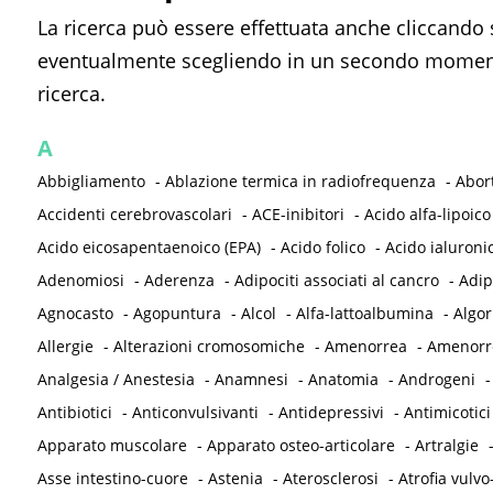
La ricerca può essere effettuata anche cliccando 
eventualmente scegliendo in un secondo momento
ricerca.
A
Abbigliamento
-
Ablazione termica in radiofrequenza
-
Abor
Accidenti cerebrovascolari
-
ACE-inibitori
-
Acido alfa-lipoico
Acido eicosapentaenoico (EPA)
-
Acido folico
-
Acido ialuroni
Adenomiosi
-
Aderenza
-
Adipociti associati al cancro
-
Adip
Agnocasto
-
Agopuntura
-
Alcol
-
Alfa-lattoalbumina
-
Algor
Allergie
-
Alterazioni cromosomiche
-
Amenorrea
-
Amenorre
Analgesia / Anestesia
-
Anamnesi
-
Anatomia
-
Androgeni
Antibiotici
-
Anticonvulsivanti
-
Antidepressivi
-
Antimicotici
Apparato muscolare
-
Apparato osteo-articolare
-
Artralgie
Asse intestino-cuore
-
Astenia
-
Aterosclerosi
-
Atrofia vulvo