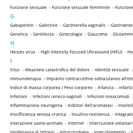
Funzione sessuale
-
Funzione sessuale femminile
-
Funzione
G
Gabapentin
-
Galectine
-
Gardnerella vaginalis
-
Gastroenter
Genetica
-
Gentilezza
-
Ginecologia
-
Glaucoma
-
Glutammi
H
Herpes virus
-
High Intensity Focused Ultrasound (HIFU)
-
Ho
I
Ictus
-
Ideazione catastrofica del dolore
-
Identità sessuale
Immunoterapia
-
Impianto contraccettivo sottocutaneo all'et
Indice di massa corporea / Peso corporeo
-
Infanzia
-
Infarto
Infezioni
-
Infezioni cervico-vaginali
-
Infezioni nosocomiali
Infiammazione neurogena
-
Inibitori dell'aromatasi
-
Inositol
Insufficienza venosa cronica
-
Insulino-resistenza
-
Integrato
Interazione uomo-animale
-
Internet
-
Interruzione volontari
Intolleranza al lattosio
-
Intracrinologia
-
Invecchiamento
-
I