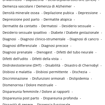
Demenza vascolare / Demenza di Alzheimer
-
Densità minerale ossea
-
Depilazione pubica
-
Depressione
-
Depressione post parto
-
Dermatite atopica
-
Dermatite da contatto
-
Dermatosi
-
Desiderio sessuale
-
Desiderio sessuale ipoattivo
-
Diabete / Diabete gestazionale
-
Diagnosi
-
Diagnosi clinico-strumentale
-
Diagnosi di cancro
-
Diagnosi differenziale
-
Diagnosi precoce
-
Diagnosi prenatale
-
Dienogest
-
Difetti del tubo neurale
-
Difetti dell'udito
-
Difetti della vista
-
Diidrotestosterone (DHT)
-
Disabilità
-
Disastro di Chernobyl
-
Disbiosi e malattia
-
Disbiosi permittente
-
Dischezia
-
Discriminazione
-
Disfunzioni ormonali
-
Dislipidemia
-
Dismenorrea / Dolore mestruale
-
Dispareunia femminile / Dolore ai rapporti
-
Dispareunia post parto
-
Dispareunia profonda
-
Disparità di genere
-
Dispepsia funzionale
-