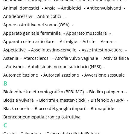
Animali domestici
-
Ansia
-
Antibiotici
-
Anticonvulsivanti
-
Antidepressivi
-
Antimicotici
-
Apnee ostruttive nel sonno (OSA)
-
Apparato genitale femminile
-
Apparato muscolare
-
Apparato osteo-articolare
-
Artralgie
-
Artrite
-
Asma
-
Aspettative
-
Asse intestino-cervello
-
Asse intestino-cuore
-
Astenia
-
Aterosclerosi
-
Atrofia vulvo-vaginale
-
Attività fisica
-
Autismo
-
Autolesionismo non suicidario (NSSI)
-
Automedicazione
-
Autorealizzazione
-
Avversione sessuale
B
Biofeedback elettromiografico (BFB-IMG)
-
Biofilm patogeno
-
Biopsia vulvare
-
Bioritmi e master-clock
-
Bisfenolo A (BPA)
-
Black cohosh
-
Blocco del ganglio impari
-
Brimapitide
-
Broncopneumopatia cronica ostruttiva
C
Calcio
-
Calendula
-
Cancro del collo dell'utero
-