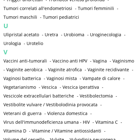
Tumori correlati all'endometriosi
-
Tumori femminili
-
Tumori maschili
-
Tumori pediatrici
U
Ulipristal acetato
-
Uretra
-
Urobioma
-
Uroginecologia
-
Urologia
-
Urotelio
V
Vaccini anti-tumorali
-
Vaccino anti HPV
-
Vagina
-
Vaginismo
-
Vaginite aerobica
-
Vaginite atrofica
-
Vaginite recidivante
-
Vaginosi batterica
-
Vaginosi mista
-
Vampate di calore
-
Vegetarianismo
-
Vescica
-
Vescica iperattiva
-
Vescicole extracellulari batteriche
-
Vestibolectomia
-
Vestibolite vulvare / Vestibolodinia provocata
-
Veterani di guerra
-
Violenza domestica
-
Virus dell'immunodeficienza umana - HIV
-
Vitamina C
-
Vitamina D
-
Vitamine / Vitamine antiossidanti
-
Volume del cervello
-
Vulvite
-
Vulvodinia neurogena
-