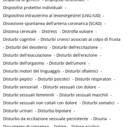
Dispositivi protettivi individuali
-
Dispositivo intrauterino al levonorgestrel (LNG-IUD)
-
Dissezione spontanea dell'arteria coronarica (SCAD)
-
Distonia cervicale
-
Distress
-
Distrofia vulvare
-
Disturbi cognitivi
-
Disturbi cronici associati al colpo di frusta
-
Disturbi del desiderio
-
Disturbi dell'eccitazione
-
Disturbi dell'eiaculazione
-
Disturbi dell'erezione
-
Disturbi dell'orgasmo
-
Disturbi dell'umore
-
Disturbi motori del linguaggio
-
Disturbi oftalmici
-
Disturbi peptici
-
Disturbi psicotici
-
Disturbi respiratori
-
Disturbi sensoriali
-
Disturbi sessuali con dolore
-
Disturbi sessuali femminili
-
Disturbi sessuali maschili
-
Disturbi sessuali non coitali con dolore
-
Disturbi somatici
-
Disturbi urinari
-
Disturbo bipolare
-
Disturbo da eccitazione sessuale persistente
-
Disuria
-
Documento di consenso
-
Dolore
-
Dolore aciclico
-