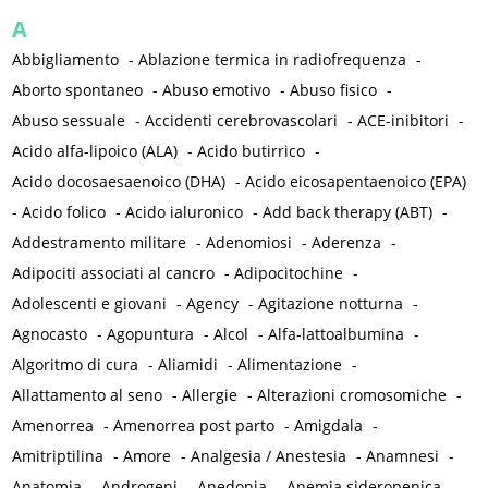
A
Abbigliamento
-
Ablazione termica in radiofrequenza
-
Aborto spontaneo
-
Abuso emotivo
-
Abuso fisico
-
Abuso sessuale
-
Accidenti cerebrovascolari
-
ACE-inibitori
-
Acido alfa-lipoico (ALA)
-
Acido butirrico
-
Acido docosaesaenoico (DHA)
-
Acido eicosapentaenoico (EPA)
-
Acido folico
-
Acido ialuronico
-
Add back therapy (ABT)
-
Addestramento militare
-
Adenomiosi
-
Aderenza
-
Adipociti associati al cancro
-
Adipocitochine
-
Adolescenti e giovani
-
Agency
-
Agitazione notturna
-
Agnocasto
-
Agopuntura
-
Alcol
-
Alfa-lattoalbumina
-
Algoritmo di cura
-
Aliamidi
-
Alimentazione
-
Allattamento al seno
-
Allergie
-
Alterazioni cromosomiche
-
Amenorrea
-
Amenorrea post parto
-
Amigdala
-
Amitriptilina
-
Amore
-
Analgesia / Anestesia
-
Anamnesi
-
Anatomia
-
Androgeni
-
Anedonia
-
Anemia sideropenica
-