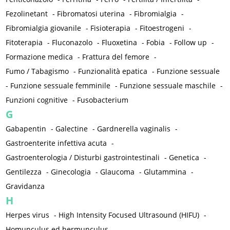
Fezolinetant
-
Fibromatosi uterina
-
Fibromialgia
-
Fibromialgia giovanile
-
Fisioterapia
-
Fitoestrogeni
-
Fitoterapia
-
Fluconazolo
-
Fluoxetina
-
Fobia
-
Follow up
-
Formazione medica
-
Frattura del femore
-
Fumo / Tabagismo
-
Funzionalità epatica
-
Funzione sessuale
-
Funzione sessuale femminile
-
Funzione sessuale maschile
-
Funzioni cognitive
-
Fusobacterium
G
Gabapentin
-
Galectine
-
Gardnerella vaginalis
-
Gastroenterite infettiva acuta
-
Gastroenterologia / Disturbi gastrointestinali
-
Genetica
-
Gentilezza
-
Ginecologia
-
Glaucoma
-
Glutammina
-
Gravidanza
H
Herpes virus
-
High Intensity Focused Ultrasound (HIFU)
-
Homunculus ed hermunculus