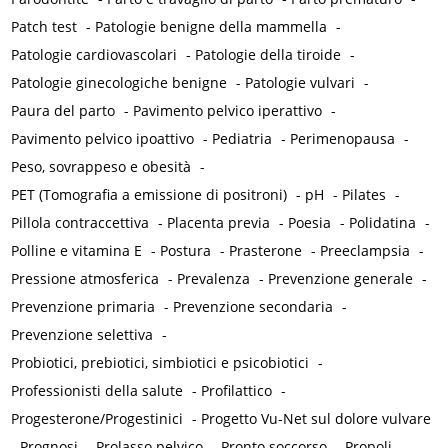
Patch test
-
Patologie benigne della mammella
-
Patologie cardiovascolari
-
Patologie della tiroide
-
Patologie ginecologiche benigne
-
Patologie vulvari
-
Paura del parto
-
Pavimento pelvico iperattivo
-
Pavimento pelvico ipoattivo
-
Pediatria
-
Perimenopausa
-
Peso, sovrappeso e obesità
-
PET (Tomografia a emissione di positroni)
-
pH
-
Pilates
-
Pillola contraccettiva
-
Placenta previa
-
Poesia
-
Polidatina
-
Polline e vitamina E
-
Postura
-
Prasterone
-
Preeclampsia
-
Pressione atmosferica
-
Prevalenza
-
Prevenzione generale
-
Prevenzione primaria
-
Prevenzione secondaria
-
Prevenzione selettiva
-
Probiotici, prebiotici, simbiotici e psicobiotici
-
Professionisti della salute
-
Profilattico
-
Progesterone/Progestinici
-
Progetto Vu-Net sul dolore vulvare
-
Prognosi
-
Prolasso pelvico
-
Pronto soccorso
-
Propoli
-