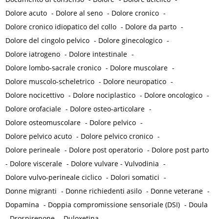
Dolore acuto
-
Dolore al seno
-
Dolore cronico
-
Dolore cronico idiopatico del collo
-
Dolore da parto
-
Dolore del cingolo pelvico
-
Dolore ginecologico
-
Dolore iatrogeno
-
Dolore intestinale
-
Dolore lombo-sacrale cronico
-
Dolore muscolare
-
Dolore muscolo-scheletrico
-
Dolore neuropatico
-
Dolore nocicettivo
-
Dolore nociplastico
-
Dolore oncologico
-
Dolore orofaciale
-
Dolore osteo-articolare
-
Dolore osteomuscolare
-
Dolore pelvico
-
Dolore pelvico acuto
-
Dolore pelvico cronico
-
Dolore perineale
-
Dolore post operatorio
-
Dolore post parto
-
Dolore viscerale
-
Dolore vulvare - Vulvodinia
-
Dolore vulvo-perineale ciclico
-
Dolori somatici
-
Donne migranti
-
Donne richiedenti asilo
-
Donne veterane
-
Dopamina
-
Doppia compromissione sensoriale (DSI)
-
Doula
-
Drospirenone
-
Duloxetina