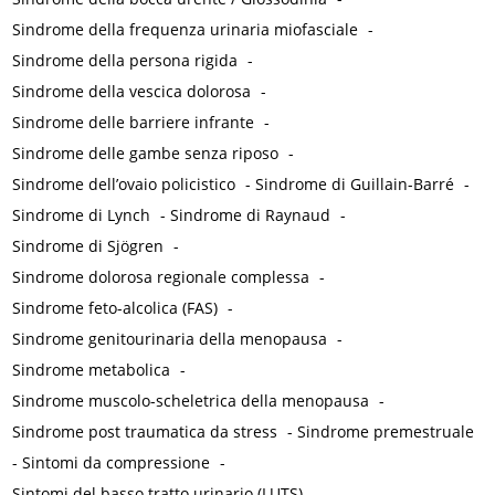
Sindrome della frequenza urinaria miofasciale
-
Sindrome della persona rigida
-
Sindrome della vescica dolorosa
-
Sindrome delle barriere infrante
-
Sindrome delle gambe senza riposo
-
Sindrome dell’ovaio policistico
-
Sindrome di Guillain-Barré
-
Sindrome di Lynch
-
Sindrome di Raynaud
-
Sindrome di Sjögren
-
Sindrome dolorosa regionale complessa
-
Sindrome feto-alcolica (FAS)
-
Sindrome genitourinaria della menopausa
-
Sindrome metabolica
-
Sindrome muscolo-scheletrica della menopausa
-
Sindrome post traumatica da stress
-
Sindrome premestruale
-
Sintomi da compressione
-
Sintomi del basso tratto urinario (LUTS)
-