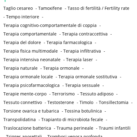
Taglio cesareo
-
Tamoxifene
-
Tasso di fertilità / Fertility rate
-
Tempo interiore
-
Terapia cognitivo-comportamentale di coppia
-
Terapia comportamentale
-
Terapia contraccettiva
-
Terapia del dolore
-
Terapia farmacologica
-
Terapia fisica multimodale
-
Terapia infiltrativa
-
Terapia intensiva neonatale
-
Terapia laser
-
Terapia naturale
-
Terapia ormonale
-
Terapia ormonale locale
-
Terapia ormonale sostitutiva
-
Terapia psicofarmacologica
-
Terapia sessuale
-
Terapie mente-corpo
-
Terrorismo
-
Tessuto adiposo
-
Tessuto connettivo
-
Testosterone
-
Timolo
-
Tonsillectomia
-
Torsione ovarica e tubarica
-
Tossina botulinica
-
Transpolidatina
-
Trapianto di microbiota fecale
-
Traslocazione batterica
-
Trauma perineale
-
Traumi infantili
-
Trigger anorettali
-
Trombosi venosa profonda
-