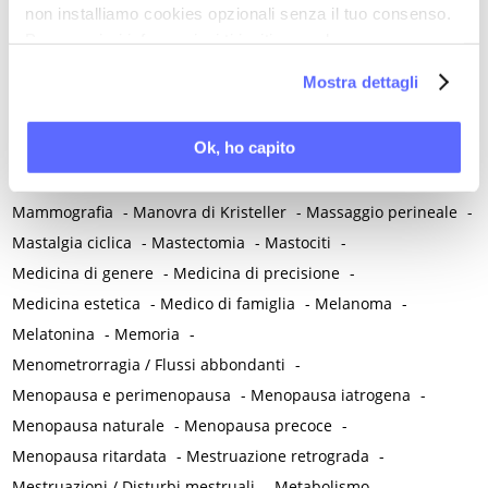
non installiamo cookies opzionali senza il tuo consenso.
Malattia infiammatoria pelvica
-
Malattia reumatica
-
Per maggiori informazioni ti invitiamo a leggere
Malattie allergiche
-
Malattie autoimmuni
-
la nostra
Cookie Policy
.
Mostra dettagli
Malattie immunomediate
-
Malattie infiammatorie intestinali
-
Malattie metaboliche
-
Malattie neurologiche
-
Ok, ho capito
Malattie neuropsichiatriche
-
Malattie reumatiche
-
Malattie sessualmente trasmesse
-
Malnutrizione
-
Mammografia
-
Manovra di Kristeller
-
Massaggio perineale
-
Mastalgia ciclica
-
Mastectomia
-
Mastociti
-
Medicina di genere
-
Medicina di precisione
-
Medicina estetica
-
Medico di famiglia
-
Melanoma
-
Melatonina
-
Memoria
-
Menometrorragia / Flussi abbondanti
-
Menopausa e perimenopausa
-
Menopausa iatrogena
-
Menopausa naturale
-
Menopausa precoce
-
Menopausa ritardata
-
Mestruazione retrograda
-
Mestruazioni / Disturbi mestruali
-
Metabolismo
-