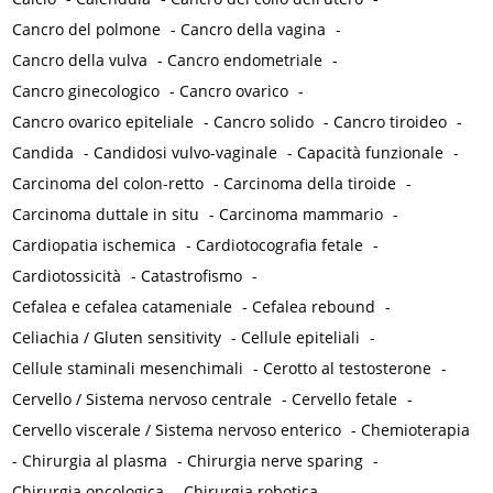
Cancro del polmone
-
Cancro della vagina
-
Cancro della vulva
-
Cancro endometriale
-
Cancro ginecologico
-
Cancro ovarico
-
Cancro ovarico epiteliale
-
Cancro solido
-
Cancro tiroideo
-
Candida
-
Candidosi vulvo-vaginale
-
Capacità funzionale
-
Carcinoma del colon-retto
-
Carcinoma della tiroide
-
Carcinoma duttale in situ
-
Carcinoma mammario
-
Cardiopatia ischemica
-
Cardiotocografia fetale
-
Cardiotossicità
-
Catastrofismo
-
Cefalea e cefalea catameniale
-
Cefalea rebound
-
Celiachia / Gluten sensitivity
-
Cellule epiteliali
-
Cellule staminali mesenchimali
-
Cerotto al testosterone
-
Cervello / Sistema nervoso centrale
-
Cervello fetale
-
Cervello viscerale / Sistema nervoso enterico
-
Chemioterapia
-
Chirurgia al plasma
-
Chirurgia nerve sparing
-
Chirurgia oncologica
-
Chirurgia robotica
-