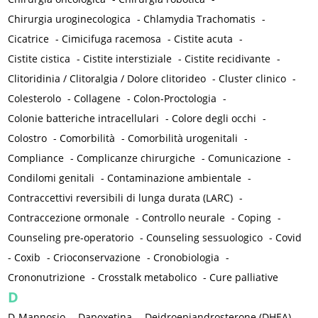
Chirurgia uroginecologica
-
Chlamydia Trachomatis
-
Cicatrice
-
Cimicifuga racemosa
-
Cistite acuta
-
Cistite cistica
-
Cistite interstiziale
-
Cistite recidivante
-
Clitoridinia / Clitoralgia / Dolore clitorideo
-
Cluster clinico
-
Colesterolo
-
Collagene
-
Colon-Proctologia
-
Colonie batteriche intracellulari
-
Colore degli occhi
-
Colostro
-
Comorbilità
-
Comorbilità urogenitali
-
Compliance
-
Complicanze chirurgiche
-
Comunicazione
-
Condilomi genitali
-
Contaminazione ambientale
-
Contraccettivi reversibili di lunga durata (LARC)
-
Contraccezione ormonale
-
Controllo neurale
-
Coping
-
Counseling pre-operatorio
-
Counseling sessuologico
-
Covid
-
Coxib
-
Crioconservazione
-
Cronobiologia
-
Crononutrizione
-
Crosstalk metabolico
-
Cure palliative
D
D-Mannosio
-
Dapoxetina
-
Deidroepiandrosterone (DHEA)
-