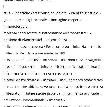
I
Ictus
-
Ideazione catastrofica del dolore
-
Identità sessuale
-
Igiene intima
-
Igiene orale
-
Immagine corporea
-
Immunoterapia
-
Impianto contraccettivo sottocutaneo all'etonogestrel
-
Incisione di Pfannenstiel
-
Incontinenza
-
Indice di massa corporea / Peso corporeo
-
Infanzia
-
Infarto
-
Infermieri/e
-
Infezione anale da HPV
-
Infezione orale da HPV
-
Infezioni
-
Infezioni cervico-vaginali
-
Infezioni nosocomiali
-
Infezioni ricorrenti del tratto urinario
-
Infiammazione
-
Infiammazione neurogena
-
Inibitori dell'aromatasi
-
Inositoli
-
Inquinamento atmosferico
-
Insonnia
-
Insufficienza venosa cronica
-
Insulino-resistenza
-
Integratori
-
Integrazione proteica
-
Intelligenza artificiale
-
Interazione uomo-animale
-
Internet
-
Interruzione volontaria di gravidanza (IVG)
-
Intestino
-