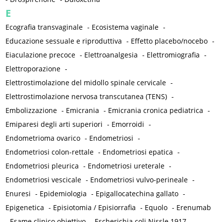
E
Ecografia transvaginale
-
Ecosistema vaginale
-
Educazione sessuale e riproduttiva
-
Effetto placebo/nocebo
-
Eiaculazione precoce
-
Elettroanalgesia
-
Elettromiografia
-
Elettroporazione
-
Elettrostimolazione del midollo spinale cervicale
-
Elettrostimolazione nervosa transcutanea (TENS)
-
Embolizzazione
-
Emicrania
-
Emicrania cronica pediatrica
-
Emiparesi degli arti superiori
-
Emorroidi
-
Endometrioma ovarico
-
Endometriosi
-
Endometriosi colon-rettale
-
Endometriosi epatica
-
Endometriosi pleurica
-
Endometriosi ureterale
-
Endometriosi vescicale
-
Endometriosi vulvo-perineale
-
Enuresi
-
Epidemiologia
-
Epigallocatechina gallato
-
Epigenetica
-
Episiotomia / Episiorrafia
-
Equolo
-
Erenumab
-
Esame clinico obiettivo
-
Escherichia coli Nissle 1917
-