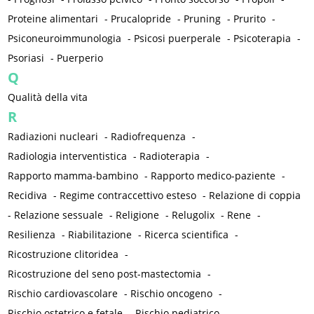
Proteine alimentari
-
Prucalopride
-
Pruning
-
Prurito
-
Psiconeuroimmunologia
-
Psicosi puerperale
-
Psicoterapia
-
Psoriasi
-
Puerperio
Q
Qualità della vita
R
Radiazioni nucleari
-
Radiofrequenza
-
Radiologia interventistica
-
Radioterapia
-
Rapporto mamma-bambino
-
Rapporto medico-paziente
-
Recidiva
-
Regime contraccettivo esteso
-
Relazione di coppia
-
Relazione sessuale
-
Religione
-
Relugolix
-
Rene
-
Resilienza
-
Riabilitazione
-
Ricerca scientifica
-
Ricostruzione clitoridea
-
Ricostruzione del seno post-mastectomia
-
Rischio cardiovascolare
-
Rischio oncogeno
-
Rischio ostetrico e fetale
-
Rischio pediatrico
-