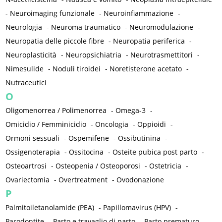
-
Neuroimaging funzionale
-
Neuroinfiammazione
-
Neurologia
-
Neuroma traumatico
-
Neuromodulazione
-
Neuropatia delle piccole fibre
-
Neuropatia periferica
-
Neuroplasticità
-
Neuropsichiatria
-
Neurotrasmettitori
-
Nimesulide
-
Noduli tiroidei
-
Noretisterone acetato
-
Nutraceutici
O
Oligomenorrea / Polimenorrea
-
Omega-3
-
Omicidio / Femminicidio
-
Oncologia
-
Oppioidi
-
Ormoni sessuali
-
Ospemifene
-
Ossibutinina
-
Ossigenoterapia
-
Ossitocina
-
Osteite pubica post parto
-
Osteoartrosi
-
Osteopenia / Osteoporosi
-
Ostetricia
-
Ovariectomia
-
Overtreatment
-
Ovodonazione
P
Palmitoiletanolamide (PEA)
-
Papillomavirus (HPV)
-
Parodontite
-
Parto e travaglio di parto
-
Parto prematuro
-