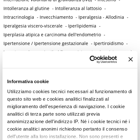
Intolleranza al glutine
-
Intolleranza al lattosio
-
Intracrinologia
-
Invecchiamento
-
Iperalgesia - Allodinia
-
Iperalgesia viscero-viscerale
-
Iperlipidemia
-
Iperplasia atipica e carcinoma dell'endometrio
-
Ipertensione / Ipertensione gestazionale
-
Ipertiroidismo
-
Ipoestrogenismo
-
Ipotiroidismo
-
Isterectomia
-
Isteroscopia
L
L-carnitina
-
Laparoscopia
-
Lattobacilli
-
Lattoferrina
-
Legislazione
-
Informativa cookie
Lesioni intraepiteliali squamose di alto grado della vulva
-
Utilizziamo cookies tecnici necessari al funzionamento di
Lichen planus
-
Lichen sclerosus
-
Lichen simplex chronicus
-
questo sito web e cookies analitici finalizzati al
Linee guida cliniche
-
Linfedema
-
Linfoma di Hodgkin
-
miglioramento dell’esperienza di navigazione. I cookie
Lockdown
-
Long Covid
-
Lubrificazione vaginale
-
analitici di terza parte sono utilizzati previa
anonimizzazione dell’indirizzo IP. Né i cookie tecnici né i
Lupus eritematoso sistemico
-
Luteolina
-
Lutto
cookie analitici anonimi richiedono pertanto il consenso
M
dell’utente alla loro installazione. Non sono presenti e
Magnesio
-
Mal di schiena
-
Malattia infiammatoria cronica
-