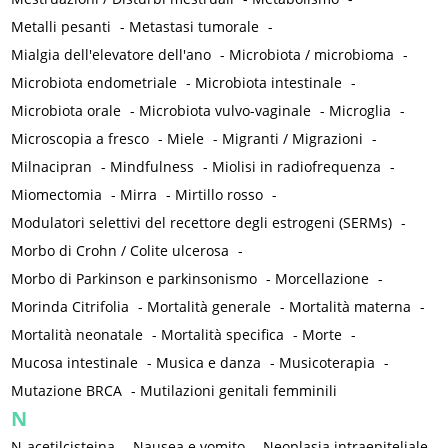
Metalli pesanti
-
Metastasi tumorale
-
Mialgia dell'elevatore dell'ano
-
Microbiota / microbioma
-
Microbiota endometriale
-
Microbiota intestinale
-
Microbiota orale
-
Microbiota vulvo-vaginale
-
Microglia
-
Microscopia a fresco
-
Miele
-
Migranti / Migrazioni
-
Milnacipran
-
Mindfulness
-
Miolisi in radiofrequenza
-
Miomectomia
-
Mirra
-
Mirtillo rosso
-
Modulatori selettivi del recettore degli estrogeni (SERMs)
-
Morbo di Crohn / Colite ulcerosa
-
Morbo di Parkinson e parkinsonismo
-
Morcellazione
-
Morinda Citrifolia
-
Mortalità generale
-
Mortalità materna
-
Mortalità neonatale
-
Mortalità specifica
-
Morte
-
Mucosa intestinale
-
Musica e danza
-
Musicoterapia
-
Mutazione BRCA
-
Mutilazioni genitali femminili
N
N-acetilcisteina
-
Nausea e vomito
-
Neoplasia intraepiteliale