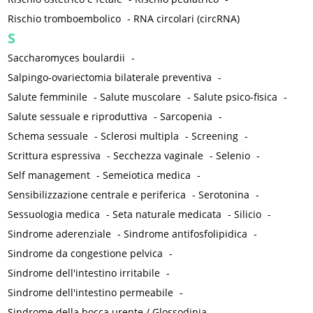
Rischio tromboembolico
-
RNA circolari (circRNA)
S
Saccharomyces boulardii
-
Salpingo-ovariectomia bilaterale preventiva
-
Salute femminile
-
Salute muscolare
-
Salute psico-fisica
-
Salute sessuale e riproduttiva
-
Sarcopenia
-
Schema sessuale
-
Sclerosi multipla
-
Screening
-
Scrittura espressiva
-
Secchezza vaginale
-
Selenio
-
Self management
-
Semeiotica medica
-
Sensibilizzazione centrale e periferica
-
Serotonina
-
Sessuologia medica
-
Seta naturale medicata
-
Silicio
-
Sindrome aderenziale
-
Sindrome antifosfolipidica
-
Sindrome da congestione pelvica
-
Sindrome dell'intestino irritabile
-
Sindrome dell'intestino permeabile
-
Sindrome della bocca urente / Glossodinia
-