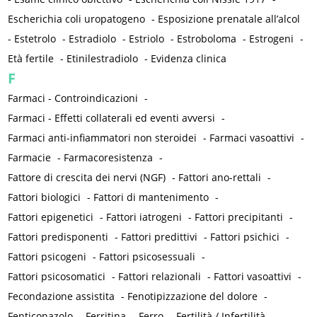
Escherichia coli uropatogeno
-
Esposizione prenatale all’alcol
-
Estetrolo
-
Estradiolo
-
Estriolo
-
Estroboloma
-
Estrogeni
-
Età fertile
-
Etinilestradiolo
-
Evidenza clinica
F
Farmaci - Controindicazioni
-
Farmaci - Effetti collaterali ed eventi avversi
-
Farmaci anti-infiammatori non steroidei
-
Farmaci vasoattivi
-
Farmacie
-
Farmacoresistenza
-
Fattore di crescita dei nervi (NGF)
-
Fattori ano-rettali
-
Fattori biologici
-
Fattori di mantenimento
-
Fattori epigenetici
-
Fattori iatrogeni
-
Fattori precipitanti
-
Fattori predisponenti
-
Fattori predittivi
-
Fattori psichici
-
Fattori psicogeni
-
Fattori psicosessuali
-
Fattori psicosomatici
-
Fattori relazionali
-
Fattori vasoattivi
-
Fecondazione assistita
-
Fenotipizzazione del dolore
-
Fenticonazolo
-
Ferritina
-
Ferro
-
Fertilità / Infertilità
-