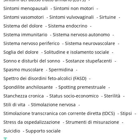
Sintomi menopausali
-
Sintomi non motori
-
Sintomi vasomotori
-
Sintomi vulvovaginali
-
Sirtuine
-
Sistema del dolore
-
Sistema endocrino
-
Sistema immunitario
-
Sistema nervoso autonomo
-
Sistema nervoso periferico
-
Sistema neurovascolare
-
Soglia del dolore
-
Solitudine e isolamento sociale
-
Sonno e disturbi del sonno
-
Sostanze stupefacenti
-
Spasmo muscolare
-
Spermidina
-
Spettro dei disordini feto-alcolici (FASD)
-
Spondilite anchilosante
-
Spotting premestruale
-
Stanchezza cronica
-
Status socio-economico
-
Sterilità
-
Stili di vita
-
Stimolazione nervosa
-
Stimolazione transcranica con corrente diretta (tDCS)
-
Stipsi
-
Stress da ospedalizzazione
-
Strumenti di misurazione
-
Suicidio
-
Supporto sociale
T