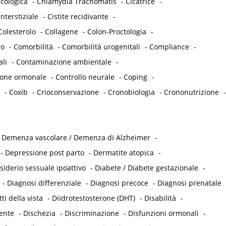
cologica
-
Chlamydia Trachomatis
-
Cicatrice
-
interstiziale
-
Cistite recidivante
-
Colesterolo
-
Collagene
-
Colon-Proctologia
-
ro
-
Comorbilità
-
Comorbilità urogenitali
-
Compliance
-
ali
-
Contaminazione ambientale
-
ione ormonale
-
Controllo neurale
-
Coping
-
-
Coxib
-
Crioconservazione
-
Cronobiologia
-
Crononutrizione
-
-
Demenza vascolare / Demenza di Alzheimer
-
-
Depressione post parto
-
Dermatite atopica
-
siderio sessuale ipoattivo
-
Diabete / Diabete gestazionale
-
-
Diagnosi differenziale
-
Diagnosi precoce
-
Diagnosi prenatale
tti della vista
-
Diidrotestosterone (DHT)
-
Disabilità
-
tente
-
Dischezia
-
Discriminazione
-
Disfunzioni ormonali
-