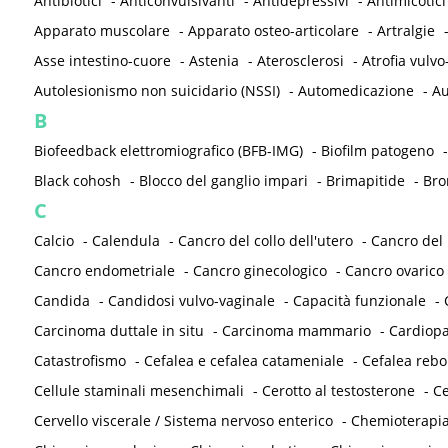
Antibiotici
-
Anticonvulsivanti
-
Antidepressivi
-
Antimicotici
Apparato muscolare
-
Apparato osteo-articolare
-
Artralgie
Asse intestino-cuore
-
Astenia
-
Aterosclerosi
-
Atrofia vulvo
Autolesionismo non suicidario (NSSI)
-
Automedicazione
-
Au
B
Biofeedback elettromiografico (BFB-IMG)
-
Biofilm patogeno
Black cohosh
-
Blocco del ganglio impari
-
Brimapitide
-
Bro
C
Calcio
-
Calendula
-
Cancro del collo dell'utero
-
Cancro del
Cancro endometriale
-
Cancro ginecologico
-
Cancro ovarico
Candida
-
Candidosi vulvo-vaginale
-
Capacità funzionale
-
Carcinoma duttale in situ
-
Carcinoma mammario
-
Cardiopa
Catastrofismo
-
Cefalea e cefalea catameniale
-
Cefalea reb
Cellule staminali mesenchimali
-
Cerotto al testosterone
-
Ce
Cervello viscerale / Sistema nervoso enterico
-
Chemioterapi