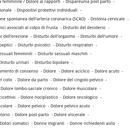
 femminile / Dolore ai rapporti
-
Dispareunia post parto
-
ionale
-
Dispositivi protettivi individuali
-
one spontanea dell'arteria coronarica (SCAD)
-
Distonia cervicale
-
ici associati al colpo di frusta
-
Disturbi del desiderio
-
i dell'erezione
-
Disturbi dell'orgasmo
-
Disturbi dell'umore
-
peptici
-
Disturbi psicotici
-
Disturbi respiratori
-
essuali femminili
-
Disturbi sessuali maschili
-
Disturbi urinari
-
Disturbo bipolare
-
umento di consenso
-
Dolore
-
Dolore aciclico
-
Dolore acuto
-
l collo
-
Dolore da parto
-
Dolore del cingolo pelvico
-
-
Dolore lombo-sacrale cronico
-
Dolore muscolare
-
icettivo
-
Dolore nociplastico
-
Dolore oncologico
-
colare
-
Dolore pelvico
-
Dolore pelvico acuto
-
torio
-
Dolore post parto
-
Dolore viscerale
-
Dolori somatici
-
Donne migranti
-
Donne richiedenti asilo
-