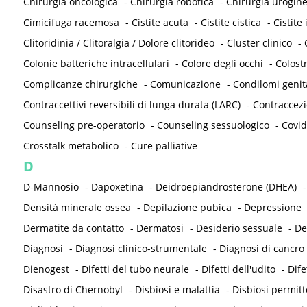
Chirurgia oncologica
-
Chirurgia robotica
-
Chirurgia urogine
Cimicifuga racemosa
-
Cistite acuta
-
Cistite cistica
-
Cistite 
Clitoridinia / Clitoralgia / Dolore clitorideo
-
Cluster clinico
-
Colonie batteriche intracellulari
-
Colore degli occhi
-
Colost
Complicanze chirurgiche
-
Comunicazione
-
Condilomi genit
Contraccettivi reversibili di lunga durata (LARC)
-
Contraccez
Counseling pre-operatorio
-
Counseling sessuologico
-
Covid
Crosstalk metabolico
-
Cure palliative
D
D-Mannosio
-
Dapoxetina
-
Deidroepiandrosterone (DHEA)
Densità minerale ossea
-
Depilazione pubica
-
Depressione
Dermatite da contatto
-
Dermatosi
-
Desiderio sessuale
-
De
Diagnosi
-
Diagnosi clinico-strumentale
-
Diagnosi di cancro
Dienogest
-
Difetti del tubo neurale
-
Difetti dell'udito
-
Dife
Disastro di Chernobyl
-
Disbiosi e malattia
-
Disbiosi permit