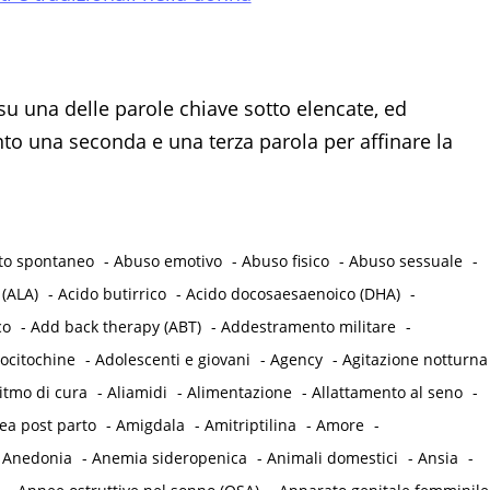
su una delle parole chiave sotto elencate, ed
 una seconda e una terza parola per affinare la
to spontaneo
-
Abuso emotivo
-
Abuso fisico
-
Abuso sessuale
-
 (ALA)
-
Acido butirrico
-
Acido docosaesaenoico (DHA)
-
co
-
Add back therapy (ABT)
-
Addestramento militare
-
ocitochine
-
Adolescenti e giovani
-
Agency
-
Agitazione notturna
itmo di cura
-
Aliamidi
-
Alimentazione
-
Allattamento al seno
-
a post parto
-
Amigdala
-
Amitriptilina
-
Amore
-
-
Anedonia
-
Anemia sideropenica
-
Animali domestici
-
Ansia
-