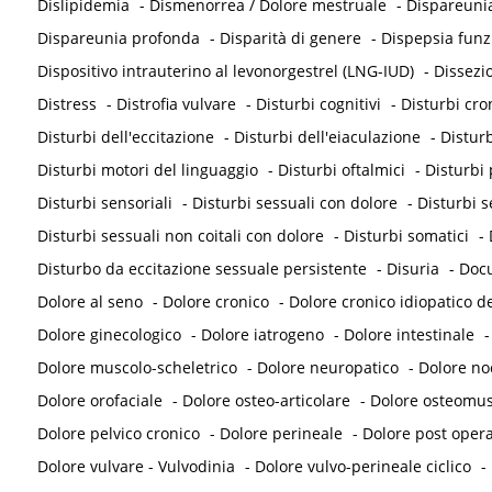
Dislipidemia
-
Dismenorrea / Dolore mestruale
-
Dispareunia
Dispareunia profonda
-
Disparità di genere
-
Dispepsia funz
Dispositivo intrauterino al levonorgestrel (LNG-IUD)
-
Dissezi
Distress
-
Distrofia vulvare
-
Disturbi cognitivi
-
Disturbi cron
Disturbi dell'eccitazione
-
Disturbi dell'eiaculazione
-
Disturb
Disturbi motori del linguaggio
-
Disturbi oftalmici
-
Disturbi 
Disturbi sensoriali
-
Disturbi sessuali con dolore
-
Disturbi s
Disturbi sessuali non coitali con dolore
-
Disturbi somatici
-
Disturbo da eccitazione sessuale persistente
-
Disuria
-
Doc
Dolore al seno
-
Dolore cronico
-
Dolore cronico idiopatico de
Dolore ginecologico
-
Dolore iatrogeno
-
Dolore intestinale
Dolore muscolo-scheletrico
-
Dolore neuropatico
-
Dolore noc
Dolore orofaciale
-
Dolore osteo-articolare
-
Dolore osteomus
Dolore pelvico cronico
-
Dolore perineale
-
Dolore post opera
Dolore vulvare - Vulvodinia
-
Dolore vulvo-perineale ciclico
-