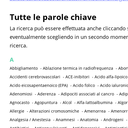
Tutte le parole chiave
La ricerca può essere effettuata anche cliccando 
eventualmente scegliendo in un secondo momento
ricerca.
A
Abbigliamento
-
Ablazione termica in radiofrequenza
-
Abor
Accidenti cerebrovascolari
-
ACE-inibitori
-
Acido alfa-lipoico
Acido eicosapentaenoico (EPA)
-
Acido folico
-
Acido ialuroni
Adenomiosi
-
Aderenza
-
Adipociti associati al cancro
-
Adip
Agnocasto
-
Agopuntura
-
Alcol
-
Alfa-lattoalbumina
-
Algor
Allergie
-
Alterazioni cromosomiche
-
Amenorrea
-
Amenorre
Analgesia / Anestesia
-
Anamnesi
-
Anatomia
-
Androgeni