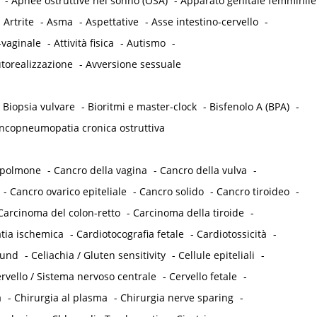
-
Apnee ostruttive nel sonno (OSA)
-
Apparato genitale femminile
-
Artrite
-
Asma
-
Aspettative
-
Asse intestino-cervello
-
-vaginale
-
Attività fisica
-
Autismo
-
torealizzazione
-
Avversione sessuale
-
Biopsia vulvare
-
Bioritmi e master-clock
-
Bisfenolo A (BPA)
-
ncopneumopatia cronica ostruttiva
 polmone
-
Cancro della vagina
-
Cancro della vulva
-
-
Cancro ovarico epiteliale
-
Cancro solido
-
Cancro tiroideo
-
Carcinoma del colon-retto
-
Carcinoma della tiroide
-
tia ischemica
-
Cardiotocografia fetale
-
Cardiotossicità
-
ound
-
Celiachia / Gluten sensitivity
-
Cellule epiteliali
-
rvello / Sistema nervoso centrale
-
Cervello fetale
-
a
-
Chirurgia al plasma
-
Chirurgia nerve sparing
-