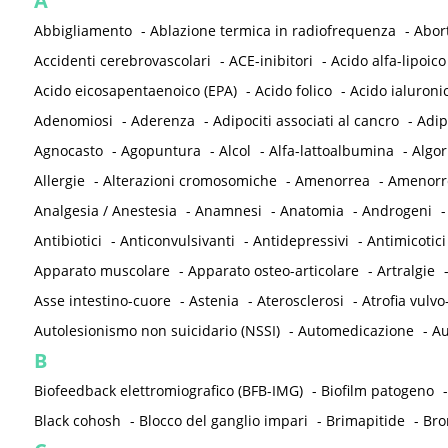
A
Abbigliamento
-
Ablazione termica in radiofrequenza
-
Abor
Accidenti cerebrovascolari
-
ACE-inibitori
-
Acido alfa-lipoico
Acido eicosapentaenoico (EPA)
-
Acido folico
-
Acido ialuroni
Adenomiosi
-
Aderenza
-
Adipociti associati al cancro
-
Adip
Agnocasto
-
Agopuntura
-
Alcol
-
Alfa-lattoalbumina
-
Algor
Allergie
-
Alterazioni cromosomiche
-
Amenorrea
-
Amenorre
Analgesia / Anestesia
-
Anamnesi
-
Anatomia
-
Androgeni
Antibiotici
-
Anticonvulsivanti
-
Antidepressivi
-
Antimicotici
Apparato muscolare
-
Apparato osteo-articolare
-
Artralgie
Asse intestino-cuore
-
Astenia
-
Aterosclerosi
-
Atrofia vulvo
Autolesionismo non suicidario (NSSI)
-
Automedicazione
-
Au
B
Biofeedback elettromiografico (BFB-IMG)
-
Biofilm patogeno
Black cohosh
-
Blocco del ganglio impari
-
Brimapitide
-
Bro