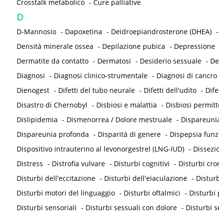
Crosstalk metabolico
-
Cure palliative
D
D-Mannosio
-
Dapoxetina
-
Deidroepiandrosterone (DHEA)
Densità minerale ossea
-
Depilazione pubica
-
Depressione
Dermatite da contatto
-
Dermatosi
-
Desiderio sessuale
-
De
Diagnosi
-
Diagnosi clinico-strumentale
-
Diagnosi di cancro
Dienogest
-
Difetti del tubo neurale
-
Difetti dell'udito
-
Dife
Disastro di Chernobyl
-
Disbiosi e malattia
-
Disbiosi permit
Dislipidemia
-
Dismenorrea / Dolore mestruale
-
Dispareunia
Dispareunia profonda
-
Disparità di genere
-
Dispepsia funz
Dispositivo intrauterino al levonorgestrel (LNG-IUD)
-
Dissezi
Distress
-
Distrofia vulvare
-
Disturbi cognitivi
-
Disturbi cron
Disturbi dell'eccitazione
-
Disturbi dell'eiaculazione
-
Disturb
Disturbi motori del linguaggio
-
Disturbi oftalmici
-
Disturbi 
Disturbi sensoriali
-
Disturbi sessuali con dolore
-
Disturbi s