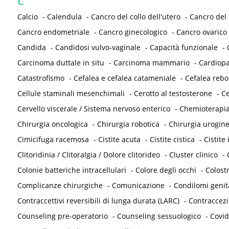
C
Calcio
-
Calendula
-
Cancro del collo dell'utero
-
Cancro del
Cancro endometriale
-
Cancro ginecologico
-
Cancro ovarico
Candida
-
Candidosi vulvo-vaginale
-
Capacità funzionale
-
Carcinoma duttale in situ
-
Carcinoma mammario
-
Cardiopa
Catastrofismo
-
Cefalea e cefalea catameniale
-
Cefalea reb
Cellule staminali mesenchimali
-
Cerotto al testosterone
-
Ce
Cervello viscerale / Sistema nervoso enterico
-
Chemioterapi
Chirurgia oncologica
-
Chirurgia robotica
-
Chirurgia urogine
Cimicifuga racemosa
-
Cistite acuta
-
Cistite cistica
-
Cistite 
Clitoridinia / Clitoralgia / Dolore clitorideo
-
Cluster clinico
-
Colonie batteriche intracellulari
-
Colore degli occhi
-
Colost
Complicanze chirurgiche
-
Comunicazione
-
Condilomi genit
Contraccettivi reversibili di lunga durata (LARC)
-
Contraccez
Counseling pre-operatorio
-
Counseling sessuologico
-
Covid