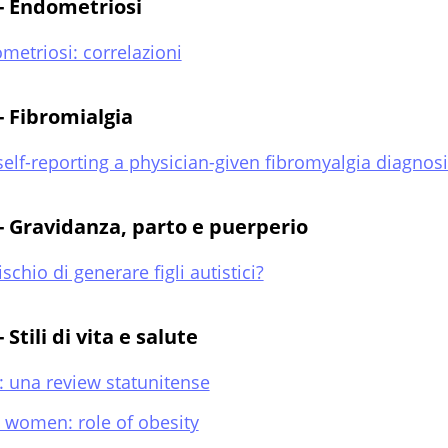
 - Endometriosi
metriosi: correlazioni
- Fibromialgia
self-reporting a physician-given fibromyalgia diagnos
 - Gravidanza, parto e puerperio
io di generare figli autistici?
Stili di vita e salute
a: una review statunitense
e women: role of obesity