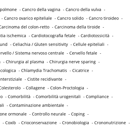
 polmone
-
Cancro della vagina
-
Cancro della vulva
-
-
Cancro ovarico epiteliale
-
Cancro solido
-
Cancro tiroideo
-
Carcinoma del colon-retto
-
Carcinoma della tiroide
-
tia ischemica
-
Cardiotocografia fetale
-
Cardiotossicità
-
ound
-
Celiachia / Gluten sensitivity
-
Cellule epiteliali
-
rvello / Sistema nervoso centrale
-
Cervello fetale
-
a
-
Chirurgia al plasma
-
Chirurgia nerve sparing
-
cologica
-
Chlamydia Trachomatis
-
Cicatrice
-
interstiziale
-
Cistite recidivante
-
Colesterolo
-
Collagene
-
Colon-Proctologia
-
ro
-
Comorbilità
-
Comorbilità urogenitali
-
Compliance
-
ali
-
Contaminazione ambientale
-
ione ormonale
-
Controllo neurale
-
Coping
-
-
Coxib
-
Crioconservazione
-
Cronobiologia
-
Crononutrizione
-