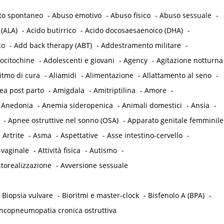
to spontaneo
-
Abuso emotivo
-
Abuso fisico
-
Abuso sessuale
-
 (ALA)
-
Acido butirrico
-
Acido docosaesaenoico (DHA)
-
co
-
Add back therapy (ABT)
-
Addestramento militare
-
ocitochine
-
Adolescenti e giovani
-
Agency
-
Agitazione notturna
itmo di cura
-
Aliamidi
-
Alimentazione
-
Allattamento al seno
-
a post parto
-
Amigdala
-
Amitriptilina
-
Amore
-
-
Anedonia
-
Anemia sideropenica
-
Animali domestici
-
Ansia
-
-
Apnee ostruttive nel sonno (OSA)
-
Apparato genitale femminile
-
Artrite
-
Asma
-
Aspettative
-
Asse intestino-cervello
-
-vaginale
-
Attività fisica
-
Autismo
-
torealizzazione
-
Avversione sessuale
-
Biopsia vulvare
-
Bioritmi e master-clock
-
Bisfenolo A (BPA)
-
ncopneumopatia cronica ostruttiva