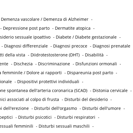
-
Demenza vascolare / Demenza di Alzheimer
-
-
Depressione post parto
-
Dermatite atopica
-
siderio sessuale ipoattivo
-
Diabete / Diabete gestazionale
-
-
Diagnosi differenziale
-
Diagnosi precoce
-
Diagnosi prenatale
tti della vista
-
Diidrotestosterone (DHT)
-
Disabilità
-
tente
-
Dischezia
-
Discriminazione
-
Disfunzioni ormonali
-
 femminile / Dolore ai rapporti
-
Dispareunia post parto
-
ionale
-
Dispositivi protettivi individuali
-
one spontanea dell'arteria coronarica (SCAD)
-
Distonia cervicale
-
ici associati al colpo di frusta
-
Disturbi del desiderio
-
i dell'erezione
-
Disturbi dell'orgasmo
-
Disturbi dell'umore
-
peptici
-
Disturbi psicotici
-
Disturbi respiratori
-
essuali femminili
-
Disturbi sessuali maschili
-