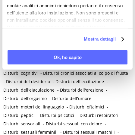
Dismenorrea / Dolore mestruale
-
cookie analitici anonimi richiedono pertanto il consenso
dell’utente alla loro installazione. Non sono presenti e
Dispareunia femminile / Dolore ai rapporti
-
non installiamo cookies opzionali senza il tuo consenso.
Dispareunia post parto
-
Dispareunia profonda
-
Per maggiori informazioni ti invitiamo a leggere
Disparità di genere
-
Dispepsia funzionale
-
la nostra
Cookie Policy
.
Mostra dettagli
Dispositivi protettivi individuali
-
Dispositivo intrauterino al levonorgestrel (LNG-IUD)
-
Dissezione spontanea dell'arteria coronarica (SCAD)
-
Ok, ho capito
Distonia cervicale
-
Distress
-
Distrofia vulvare
-
Disturbi cognitivi
-
Disturbi cronici associati al colpo di frusta
-
Disturbi del desiderio
-
Disturbi dell'eccitazione
-
Disturbi dell'eiaculazione
-
Disturbi dell'erezione
-
Disturbi dell'orgasmo
-
Disturbi dell'umore
-
Disturbi motori del linguaggio
-
Disturbi oftalmici
-
Disturbi peptici
-
Disturbi psicotici
-
Disturbi respiratori
-
Disturbi sensoriali
-
Disturbi sessuali con dolore
-
Disturbi sessuali femminili
-
Disturbi sessuali maschili
-