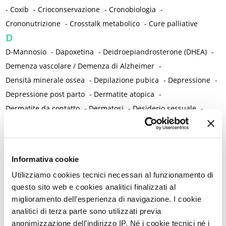
-
Coxib
-
Crioconservazione
-
Cronobiologia
-
Crononutrizione
-
Crosstalk metabolico
-
Cure palliative
D
D-Mannosio
-
Dapoxetina
-
Deidroepiandrosterone (DHEA)
-
Demenza vascolare / Demenza di Alzheimer
-
Densità minerale ossea
-
Depilazione pubica
-
Depressione
-
Depressione post parto
-
Dermatite atopica
-
Dermatite da contatto
-
Dermatosi
-
Desiderio sessuale
-
Desiderio sessuale ipoattivo
-
Diabete / Diabete gestazionale
-
Diagnosi
-
Diagnosi clinico-strumentale
-
Diagnosi di cancro
-
Diagnosi differenziale
-
Diagnosi precoce
-
Informativa cookie
Diagnosi prenatale
-
Dienogest
-
Difetti del tubo neurale
-
Utilizziamo cookies tecnici necessari al funzionamento di
Difetti dell'udito
-
Difetti della vista
-
questo sito web e cookies analitici finalizzati al
Diidrotestosterone (DHT)
-
Disabilità
-
Disastro di Chernobyl
-
miglioramento dell’esperienza di navigazione. I cookie
Disbiosi e malattia
-
Disbiosi permittente
-
Dischezia
-
analitici di terza parte sono utilizzati previa
Discriminazione
-
Disfunzioni ormonali
-
Dislipidemia
-
anonimizzazione dell’indirizzo IP. Né i cookie tecnici né i