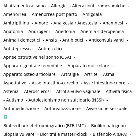
Allattamento al seno
-
Allergie
-
Alterazioni cromosomiche
-
Amenorrea
-
Amenorrea post parto
-
Amigdala
-
Amitriptilina
-
Amore
-
Analgesia / Anestesia
-
Anamnesi
-
Anatomia
-
Androgeni
-
Anedonia
-
Anemia sideropenica
-
Animali domestici
-
Ansia
-
Antibiotici
-
Anticonvulsivanti
-
Antidepressivi
-
Antimicotici
-
Apnee ostruttive nel sonno (OSA)
-
Apparato genitale femminile
-
Apparato muscolare
-
Apparato osteo-articolare
-
Artralgie
-
Artrite
-
Asma
-
Aspettative
-
Asse intestino-cervello
-
Asse intestino-cuore
-
Astenia
-
Aterosclerosi
-
Atrofia vulvo-vaginale
-
Attività fisica
-
Autismo
-
Autolesionismo non suicidario (NSSI)
-
Automedicazione
-
Autorealizzazione
-
Avversione sessuale
B
Biofeedback elettromiografico (BFB-IMG)
-
Biofilm patogeno
-
Biopsia vulvare
-
Bioritmi e master-clock
-
Bisfenolo A (BPA)
-