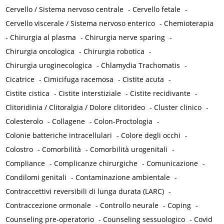
Cervello / Sistema nervoso centrale
-
Cervello fetale
-
Cervello viscerale / Sistema nervoso enterico
-
Chemioterapia
-
Chirurgia al plasma
-
Chirurgia nerve sparing
-
Chirurgia oncologica
-
Chirurgia robotica
-
Chirurgia uroginecologica
-
Chlamydia Trachomatis
-
Cicatrice
-
Cimicifuga racemosa
-
Cistite acuta
-
Cistite cistica
-
Cistite interstiziale
-
Cistite recidivante
-
Clitoridinia / Clitoralgia / Dolore clitorideo
-
Cluster clinico
-
Colesterolo
-
Collagene
-
Colon-Proctologia
-
Colonie batteriche intracellulari
-
Colore degli occhi
-
Colostro
-
Comorbilità
-
Comorbilità urogenitali
-
Compliance
-
Complicanze chirurgiche
-
Comunicazione
-
Condilomi genitali
-
Contaminazione ambientale
-
Contraccettivi reversibili di lunga durata (LARC)
-
Contraccezione ormonale
-
Controllo neurale
-
Coping
-
Counseling pre-operatorio
-
Counseling sessuologico
-
Covid