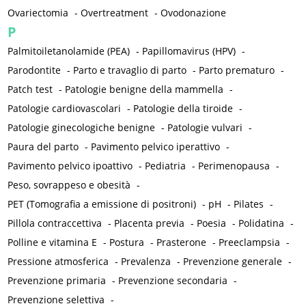
Ovariectomia
-
Overtreatment
-
Ovodonazione
P
Palmitoiletanolamide (PEA)
-
Papillomavirus (HPV)
-
Parodontite
-
Parto e travaglio di parto
-
Parto prematuro
-
Patch test
-
Patologie benigne della mammella
-
Patologie cardiovascolari
-
Patologie della tiroide
-
Patologie ginecologiche benigne
-
Patologie vulvari
-
Paura del parto
-
Pavimento pelvico iperattivo
-
Pavimento pelvico ipoattivo
-
Pediatria
-
Perimenopausa
-
Peso, sovrappeso e obesità
-
PET (Tomografia a emissione di positroni)
-
pH
-
Pilates
-
Pillola contraccettiva
-
Placenta previa
-
Poesia
-
Polidatina
-
Polline e vitamina E
-
Postura
-
Prasterone
-
Preeclampsia
-
Pressione atmosferica
-
Prevalenza
-
Prevenzione generale
-
Prevenzione primaria
-
Prevenzione secondaria
-
Prevenzione selettiva
-