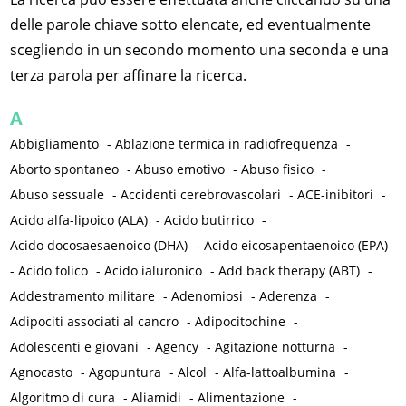
delle parole chiave sotto elencate, ed eventualmente
scegliendo in un secondo momento una seconda e una
terza parola per affinare la ricerca.
A
Abbigliamento
-
Ablazione termica in radiofrequenza
-
Aborto spontaneo
-
Abuso emotivo
-
Abuso fisico
-
Abuso sessuale
-
Accidenti cerebrovascolari
-
ACE-inibitori
-
Acido alfa-lipoico (ALA)
-
Acido butirrico
-
Acido docosaesaenoico (DHA)
-
Acido eicosapentaenoico (EPA)
-
Acido folico
-
Acido ialuronico
-
Add back therapy (ABT)
-
Addestramento militare
-
Adenomiosi
-
Aderenza
-
Adipociti associati al cancro
-
Adipocitochine
-
Adolescenti e giovani
-
Agency
-
Agitazione notturna
-
Agnocasto
-
Agopuntura
-
Alcol
-
Alfa-lattoalbumina
-
Algoritmo di cura
-
Aliamidi
-
Alimentazione
-