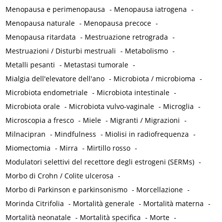
Menopausa e perimenopausa
-
Menopausa iatrogena
-
Menopausa naturale
-
Menopausa precoce
-
Menopausa ritardata
-
Mestruazione retrograda
-
Mestruazioni / Disturbi mestruali
-
Metabolismo
-
Metalli pesanti
-
Metastasi tumorale
-
Mialgia dell'elevatore dell'ano
-
Microbiota / microbioma
-
Microbiota endometriale
-
Microbiota intestinale
-
Microbiota orale
-
Microbiota vulvo-vaginale
-
Microglia
-
Microscopia a fresco
-
Miele
-
Migranti / Migrazioni
-
Milnacipran
-
Mindfulness
-
Miolisi in radiofrequenza
-
Miomectomia
-
Mirra
-
Mirtillo rosso
-
Modulatori selettivi del recettore degli estrogeni (SERMs)
-
Morbo di Crohn / Colite ulcerosa
-
Morbo di Parkinson e parkinsonismo
-
Morcellazione
-
Morinda Citrifolia
-
Mortalità generale
-
Mortalità materna
-
Mortalità neonatale
-
Mortalità specifica
-
Morte
-