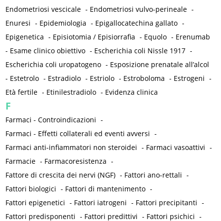
Endometriosi vescicale
-
Endometriosi vulvo-perineale
-
Enuresi
-
Epidemiologia
-
Epigallocatechina gallato
-
Epigenetica
-
Episiotomia / Episiorrafia
-
Equolo
-
Erenumab
-
Esame clinico obiettivo
-
Escherichia coli Nissle 1917
-
Escherichia coli uropatogeno
-
Esposizione prenatale all’alcol
-
Estetrolo
-
Estradiolo
-
Estriolo
-
Estroboloma
-
Estrogeni
-
Età fertile
-
Etinilestradiolo
-
Evidenza clinica
F
Farmaci - Controindicazioni
-
Farmaci - Effetti collaterali ed eventi avversi
-
Farmaci anti-infiammatori non steroidei
-
Farmaci vasoattivi
-
Farmacie
-
Farmacoresistenza
-
Fattore di crescita dei nervi (NGF)
-
Fattori ano-rettali
-
Fattori biologici
-
Fattori di mantenimento
-
Fattori epigenetici
-
Fattori iatrogeni
-
Fattori precipitanti
-
Fattori predisponenti
-
Fattori predittivi
-
Fattori psichici
-