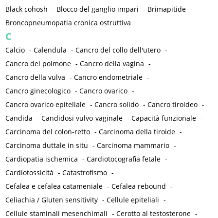
Black cohosh
-
Blocco del ganglio impari
-
Brimapitide
-
Broncopneumopatia cronica ostruttiva
C
Calcio
-
Calendula
-
Cancro del collo dell'utero
-
Cancro del polmone
-
Cancro della vagina
-
Cancro della vulva
-
Cancro endometriale
-
Cancro ginecologico
-
Cancro ovarico
-
Cancro ovarico epiteliale
-
Cancro solido
-
Cancro tiroideo
-
Candida
-
Candidosi vulvo-vaginale
-
Capacità funzionale
-
Carcinoma del colon-retto
-
Carcinoma della tiroide
-
Carcinoma duttale in situ
-
Carcinoma mammario
-
Cardiopatia ischemica
-
Cardiotocografia fetale
-
Cardiotossicità
-
Catastrofismo
-
Cefalea e cefalea catameniale
-
Cefalea rebound
-
Celiachia / Gluten sensitivity
-
Cellule epiteliali
-
Cellule staminali mesenchimali
-
Cerotto al testosterone
-