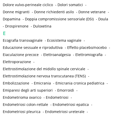
Dolore vulvo-perineale ciclico
-
Dolori somatici
-
Donne migranti
-
Donne richiedenti asilo
-
Donne veterane
-
Dopamina
-
Doppia compromissione sensoriale (DSI)
-
Doula
-
Drospirenone
-
Duloxetina
E
Ecografia transvaginale
-
Ecosistema vaginale
-
Educazione sessuale e riproduttiva
-
Effetto placebo/nocebo
-
Eiaculazione precoce
-
Elettroanalgesia
-
Elettromiografia
-
Elettroporazione
-
Elettrostimolazione del midollo spinale cervicale
-
Elettrostimolazione nervosa transcutanea (TENS)
-
Embolizzazione
-
Emicrania
-
Emicrania cronica pediatrica
-
Emiparesi degli arti superiori
-
Emorroidi
-
Endometrioma ovarico
-
Endometriosi
-
Endometriosi colon-rettale
-
Endometriosi epatica
-
Endometriosi pleurica
-
Endometriosi ureterale
-