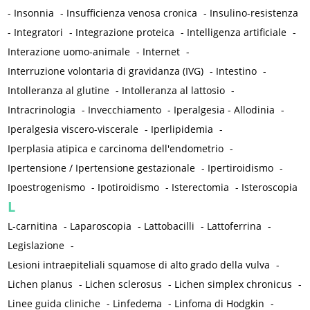
-
Insonnia
-
Insufficienza venosa cronica
-
Insulino-resistenza
-
Integratori
-
Integrazione proteica
-
Intelligenza artificiale
-
Interazione uomo-animale
-
Internet
-
Interruzione volontaria di gravidanza (IVG)
-
Intestino
-
Intolleranza al glutine
-
Intolleranza al lattosio
-
Intracrinologia
-
Invecchiamento
-
Iperalgesia - Allodinia
-
Iperalgesia viscero-viscerale
-
Iperlipidemia
-
Iperplasia atipica e carcinoma dell'endometrio
-
Ipertensione / Ipertensione gestazionale
-
Ipertiroidismo
-
Ipoestrogenismo
-
Ipotiroidismo
-
Isterectomia
-
Isteroscopia
L
L-carnitina
-
Laparoscopia
-
Lattobacilli
-
Lattoferrina
-
Legislazione
-
Lesioni intraepiteliali squamose di alto grado della vulva
-
Lichen planus
-
Lichen sclerosus
-
Lichen simplex chronicus
-
Linee guida cliniche
-
Linfedema
-
Linfoma di Hodgkin
-