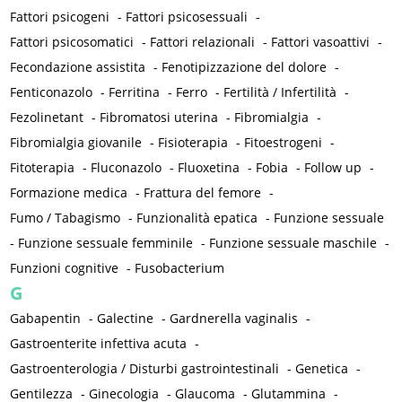
Fattori psicogeni
-
Fattori psicosessuali
-
Fattori psicosomatici
-
Fattori relazionali
-
Fattori vasoattivi
-
Fecondazione assistita
-
Fenotipizzazione del dolore
-
Fenticonazolo
-
Ferritina
-
Ferro
-
Fertilità / Infertilità
-
Fezolinetant
-
Fibromatosi uterina
-
Fibromialgia
-
Fibromialgia giovanile
-
Fisioterapia
-
Fitoestrogeni
-
Fitoterapia
-
Fluconazolo
-
Fluoxetina
-
Fobia
-
Follow up
-
Formazione medica
-
Frattura del femore
-
Fumo / Tabagismo
-
Funzionalità epatica
-
Funzione sessuale
-
Funzione sessuale femminile
-
Funzione sessuale maschile
-
Funzioni cognitive
-
Fusobacterium
G
Gabapentin
-
Galectine
-
Gardnerella vaginalis
-
Gastroenterite infettiva acuta
-
Gastroenterologia / Disturbi gastrointestinali
-
Genetica
-
Gentilezza
-
Ginecologia
-
Glaucoma
-
Glutammina
-