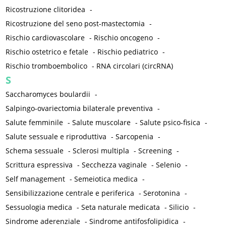
Ricostruzione clitoridea
-
Ricostruzione del seno post-mastectomia
-
Rischio cardiovascolare
-
Rischio oncogeno
-
Rischio ostetrico e fetale
-
Rischio pediatrico
-
Rischio tromboembolico
-
RNA circolari (circRNA)
S
Saccharomyces boulardii
-
Salpingo-ovariectomia bilaterale preventiva
-
Salute femminile
-
Salute muscolare
-
Salute psico-fisica
-
Salute sessuale e riproduttiva
-
Sarcopenia
-
Schema sessuale
-
Sclerosi multipla
-
Screening
-
Scrittura espressiva
-
Secchezza vaginale
-
Selenio
-
Self management
-
Semeiotica medica
-
Sensibilizzazione centrale e periferica
-
Serotonina
-
Sessuologia medica
-
Seta naturale medicata
-
Silicio
-
Sindrome aderenziale
-
Sindrome antifosfolipidica
-