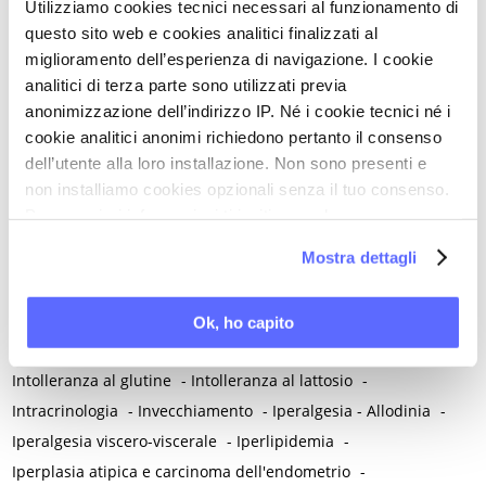
Utilizziamo cookies tecnici necessari al funzionamento di
Impianto contraccettivo sottocutaneo all'etonogestrel
-
questo sito web e cookies analitici finalizzati al
Incisione di Pfannenstiel
-
Incontinenza
-
miglioramento dell’esperienza di navigazione. I cookie
Indice di massa corporea / Peso corporeo
-
Infanzia
-
Infarto
analitici di terza parte sono utilizzati previa
-
Infermieri/e
-
Infezione anale da HPV
-
anonimizzazione dell’indirizzo IP. Né i cookie tecnici né i
cookie analitici anonimi richiedono pertanto il consenso
Infezione orale da HPV
-
Infezioni
-
Infezioni cervico-vaginali
-
dell’utente alla loro installazione. Non sono presenti e
Infezioni nosocomiali
-
Infezioni ricorrenti del tratto urinario
-
non installiamo cookies opzionali senza il tuo consenso.
Infiammazione
-
Infiammazione neurogena
-
Per maggiori informazioni ti invitiamo a leggere
Inibitori dell'aromatasi
-
Inositoli
-
Inquinamento atmosferico
la nostra
Cookie Policy
.
Mostra dettagli
-
Insonnia
-
Insufficienza venosa cronica
-
Insulino-resistenza
-
Integratori
-
Integrazione proteica
-
Intelligenza artificiale
-
Interazione uomo-animale
-
Internet
-
Ok, ho capito
Interruzione volontaria di gravidanza (IVG)
-
Intestino
-
Intolleranza al glutine
-
Intolleranza al lattosio
-
Intracrinologia
-
Invecchiamento
-
Iperalgesia - Allodinia
-
Iperalgesia viscero-viscerale
-
Iperlipidemia
-
Iperplasia atipica e carcinoma dell'endometrio
-