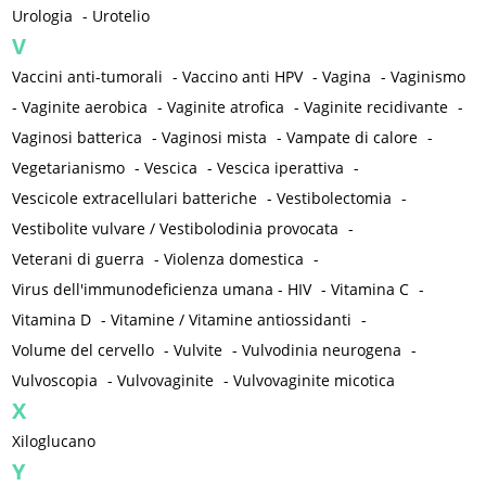
Urologia
-
Urotelio
V
Vaccini anti-tumorali
-
Vaccino anti HPV
-
Vagina
-
Vaginismo
-
Vaginite aerobica
-
Vaginite atrofica
-
Vaginite recidivante
-
Vaginosi batterica
-
Vaginosi mista
-
Vampate di calore
-
Vegetarianismo
-
Vescica
-
Vescica iperattiva
-
Vescicole extracellulari batteriche
-
Vestibolectomia
-
Vestibolite vulvare / Vestibolodinia provocata
-
Veterani di guerra
-
Violenza domestica
-
Virus dell'immunodeficienza umana - HIV
-
Vitamina C
-
Vitamina D
-
Vitamine / Vitamine antiossidanti
-
Volume del cervello
-
Vulvite
-
Vulvodinia neurogena
-
Vulvoscopia
-
Vulvovaginite
-
Vulvovaginite micotica
X
Xiloglucano
Y