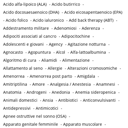
Acido alfa-lipoico (ALA)
-
Acido butirrico
-
Acido docosaesaenoico (DHA)
-
Acido eicosapentaenoico (EPA)
-
Acido folico
-
Acido ialuronico
-
Add back therapy (ABT)
-
Addestramento militare
-
Adenomiosi
-
Aderenza
-
Adipociti associati al cancro
-
Adipocitochine
-
Adolescenti e giovani
-
Agency
-
Agitazione notturna
-
Agnocasto
-
Agopuntura
-
Alcol
-
Alfa-lattoalbumina
-
Algoritmo di cura
-
Aliamidi
-
Alimentazione
-
Allattamento al seno
-
Allergie
-
Alterazioni cromosomiche
-
Amenorrea
-
Amenorrea post parto
-
Amigdala
-
Amitriptilina
-
Amore
-
Analgesia / Anestesia
-
Anamnesi
-
Anatomia
-
Androgeni
-
Anedonia
-
Anemia sideropenica
-
Animali domestici
-
Ansia
-
Antibiotici
-
Anticonvulsivanti
-
Antidepressivi
-
Antimicotici
-
Apnee ostruttive nel sonno (OSA)
-
Apparato genitale femminile
-
Apparato muscolare
-