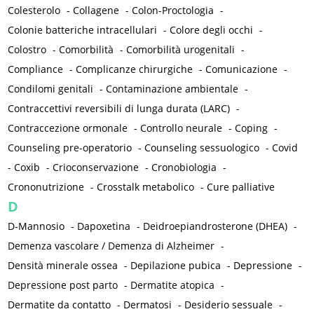
Colesterolo
-
Collagene
-
Colon-Proctologia
-
Colonie batteriche intracellulari
-
Colore degli occhi
-
Colostro
-
Comorbilità
-
Comorbilità urogenitali
-
Compliance
-
Complicanze chirurgiche
-
Comunicazione
-
Condilomi genitali
-
Contaminazione ambientale
-
Contraccettivi reversibili di lunga durata (LARC)
-
Contraccezione ormonale
-
Controllo neurale
-
Coping
-
Counseling pre-operatorio
-
Counseling sessuologico
-
Covid
-
Coxib
-
Crioconservazione
-
Cronobiologia
-
Crononutrizione
-
Crosstalk metabolico
-
Cure palliative
D
D-Mannosio
-
Dapoxetina
-
Deidroepiandrosterone (DHEA)
-
Demenza vascolare / Demenza di Alzheimer
-
Densità minerale ossea
-
Depilazione pubica
-
Depressione
-
Depressione post parto
-
Dermatite atopica
-
Dermatite da contatto
-
Dermatosi
-
Desiderio sessuale
-