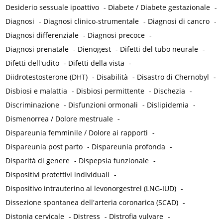
Desiderio sessuale ipoattivo
-
Diabete / Diabete gestazionale
-
Diagnosi
-
Diagnosi clinico-strumentale
-
Diagnosi di cancro
-
Diagnosi differenziale
-
Diagnosi precoce
-
Diagnosi prenatale
-
Dienogest
-
Difetti del tubo neurale
-
Difetti dell'udito
-
Difetti della vista
-
Diidrotestosterone (DHT)
-
Disabilità
-
Disastro di Chernobyl
-
Disbiosi e malattia
-
Disbiosi permittente
-
Dischezia
-
Discriminazione
-
Disfunzioni ormonali
-
Dislipidemia
-
Dismenorrea / Dolore mestruale
-
Dispareunia femminile / Dolore ai rapporti
-
Dispareunia post parto
-
Dispareunia profonda
-
Disparità di genere
-
Dispepsia funzionale
-
Dispositivi protettivi individuali
-
Dispositivo intrauterino al levonorgestrel (LNG-IUD)
-
Dissezione spontanea dell'arteria coronarica (SCAD)
-
Distonia cervicale
-
Distress
-
Distrofia vulvare
-