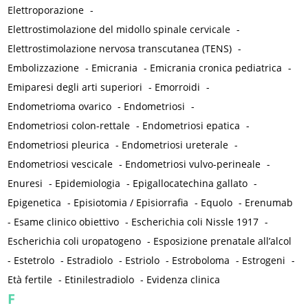
Elettroporazione
-
Elettrostimolazione del midollo spinale cervicale
-
Elettrostimolazione nervosa transcutanea (TENS)
-
Embolizzazione
-
Emicrania
-
Emicrania cronica pediatrica
-
Emiparesi degli arti superiori
-
Emorroidi
-
Endometrioma ovarico
-
Endometriosi
-
Endometriosi colon-rettale
-
Endometriosi epatica
-
Endometriosi pleurica
-
Endometriosi ureterale
-
Endometriosi vescicale
-
Endometriosi vulvo-perineale
-
Enuresi
-
Epidemiologia
-
Epigallocatechina gallato
-
Epigenetica
-
Episiotomia / Episiorrafia
-
Equolo
-
Erenumab
-
Esame clinico obiettivo
-
Escherichia coli Nissle 1917
-
Escherichia coli uropatogeno
-
Esposizione prenatale all’alcol
-
Estetrolo
-
Estradiolo
-
Estriolo
-
Estroboloma
-
Estrogeni
-
Età fertile
-
Etinilestradiolo
-
Evidenza clinica
F