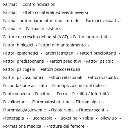
Farmaci - Controindicazioni
-
Farmaci - Effetti collaterali ed eventi avversi
-
Farmaci anti-infiammatori non steroidei
-
Farmaci vasoattivi
-
Farmacie
-
Farmacoresistenza
-
Fattore di crescita dei nervi (NGF)
-
Fattori ano-rettali
-
Fattori biologici
-
Fattori di mantenimento
-
Fattori epigenetici
-
Fattori iatrogeni
-
Fattori precipitanti
-
Fattori predisponenti
-
Fattori predittivi
-
Fattori psichici
-
Fattori psicogeni
-
Fattori psicosessuali
-
Fattori psicosomatici
-
Fattori relazionali
-
Fattori vasoattivi
-
Fecondazione assistita
-
Fenotipizzazione del dolore
-
Fenticonazolo
-
Ferritina
-
Ferro
-
Fertilità / Infertilità
-
Fezolinetant
-
Fibromatosi uterina
-
Fibromialgia
-
Fibromialgia giovanile
-
Fisioterapia
-
Fitoestrogeni
-
Fitoterapia
-
Fluconazolo
-
Fluoxetina
-
Fobia
-
Follow up
-
Formazione medica
-
Frattura del femore
-