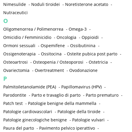
Nimesulide
-
Noduli tiroidei
-
Noretisterone acetato
-
Nutraceutici
O
Oligomenorrea / Polimenorrea
-
Omega-3
-
Omicidio / Femminicidio
-
Oncologia
-
Oppioidi
-
Ormoni sessuali
-
Ospemifene
-
Ossibutinina
-
Ossigenoterapia
-
Ossitocina
-
Osteite pubica post parto
-
Osteoartrosi
-
Osteopenia / Osteoporosi
-
Ostetricia
-
Ovariectomia
-
Overtreatment
-
Ovodonazione
P
Palmitoiletanolamide (PEA)
-
Papillomavirus (HPV)
-
Parodontite
-
Parto e travaglio di parto
-
Parto prematuro
-
Patch test
-
Patologie benigne della mammella
-
Patologie cardiovascolari
-
Patologie della tiroide
-
Patologie ginecologiche benigne
-
Patologie vulvari
-
Paura del parto
-
Pavimento pelvico iperattivo
-