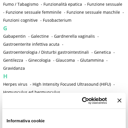
Fumo / Tabagismo
-
Funzionalità epatica
-
Funzione sessuale
-
Funzione sessuale femminile
-
Funzione sessuale maschile
-
Funzioni cognitive
-
Fusobacterium
G
Gabapentin
-
Galectine
-
Gardnerella vaginalis
-
Gastroenterite infettiva acuta
-
Gastroenterologia / Disturbi gastrointestinali
-
Genetica
-
Gentilezza
-
Ginecologia
-
Glaucoma
-
Glutammina
-
Gravidanza
H
Herpes virus
-
High Intensity Focused Ultrasound (HIFU)
-
Homunculus ed hermunculus
I
Ictus
-
Ideazione catastrofica del dolore
-
Identità sessuale
-
Igiene intima
-
Igiene orale
-
Immagine corporea
-
Informativa cookie
Immunoterapia
-