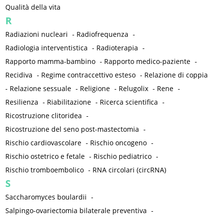
Qualità della vita
R
Radiazioni nucleari
-
Radiofrequenza
-
Radiologia interventistica
-
Radioterapia
-
Rapporto mamma-bambino
-
Rapporto medico-paziente
-
Recidiva
-
Regime contraccettivo esteso
-
Relazione di coppia
-
Relazione sessuale
-
Religione
-
Relugolix
-
Rene
-
Resilienza
-
Riabilitazione
-
Ricerca scientifica
-
Ricostruzione clitoridea
-
Ricostruzione del seno post-mastectomia
-
Rischio cardiovascolare
-
Rischio oncogeno
-
Rischio ostetrico e fetale
-
Rischio pediatrico
-
Rischio tromboembolico
-
RNA circolari (circRNA)
S
Saccharomyces boulardii
-
Salpingo-ovariectomia bilaterale preventiva
-