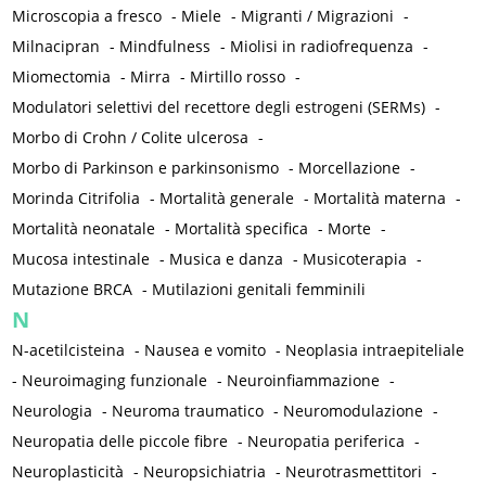
Microscopia a fresco
-
Miele
-
Migranti / Migrazioni
-
Milnacipran
-
Mindfulness
-
Miolisi in radiofrequenza
-
Miomectomia
-
Mirra
-
Mirtillo rosso
-
Modulatori selettivi del recettore degli estrogeni (SERMs)
-
Morbo di Crohn / Colite ulcerosa
-
Morbo di Parkinson e parkinsonismo
-
Morcellazione
-
Morinda Citrifolia
-
Mortalità generale
-
Mortalità materna
-
Mortalità neonatale
-
Mortalità specifica
-
Morte
-
Mucosa intestinale
-
Musica e danza
-
Musicoterapia
-
Mutazione BRCA
-
Mutilazioni genitali femminili
N
N-acetilcisteina
-
Nausea e vomito
-
Neoplasia intraepiteliale
-
Neuroimaging funzionale
-
Neuroinfiammazione
-
Neurologia
-
Neuroma traumatico
-
Neuromodulazione
-
Neuropatia delle piccole fibre
-
Neuropatia periferica
-
Neuroplasticità
-
Neuropsichiatria
-
Neurotrasmettitori
-