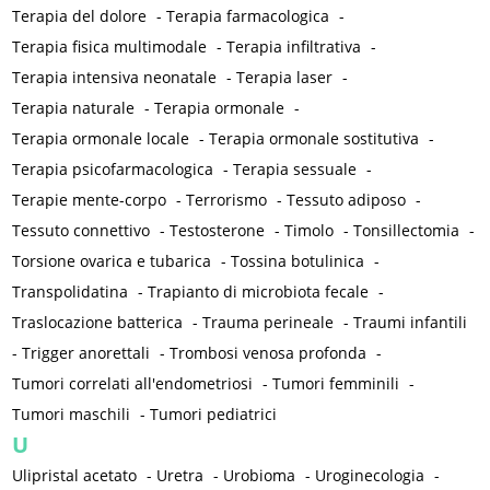
Terapia del dolore
-
Terapia farmacologica
-
Terapia fisica multimodale
-
Terapia infiltrativa
-
Terapia intensiva neonatale
-
Terapia laser
-
Terapia naturale
-
Terapia ormonale
-
Terapia ormonale locale
-
Terapia ormonale sostitutiva
-
Terapia psicofarmacologica
-
Terapia sessuale
-
Terapie mente-corpo
-
Terrorismo
-
Tessuto adiposo
-
Tessuto connettivo
-
Testosterone
-
Timolo
-
Tonsillectomia
-
Torsione ovarica e tubarica
-
Tossina botulinica
-
Transpolidatina
-
Trapianto di microbiota fecale
-
Traslocazione batterica
-
Trauma perineale
-
Traumi infantili
-
Trigger anorettali
-
Trombosi venosa profonda
-
Tumori correlati all'endometriosi
-
Tumori femminili
-
Tumori maschili
-
Tumori pediatrici
U
Ulipristal acetato
-
Uretra
-
Urobioma
-
Uroginecologia
-