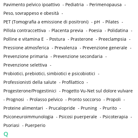
Pavimento pelvico ipoattivo
-
Pediatria
-
Perimenopausa
-
Peso, sovrappeso e obesità
-
PET (Tomografia a emissione di positroni)
-
pH
-
Pilates
-
Pillola contraccettiva
-
Placenta previa
-
Poesia
-
Polidatina
-
Polline e vitamina E
-
Postura
-
Prasterone
-
Preeclampsia
-
Pressione atmosferica
-
Prevalenza
-
Prevenzione generale
-
Prevenzione primaria
-
Prevenzione secondaria
-
Prevenzione selettiva
-
Probiotici, prebiotici, simbiotici e psicobiotici
-
Professionisti della salute
-
Profilattico
-
Progesterone/Progestinici
-
Progetto Vu-Net sul dolore vulvare
-
Prognosi
-
Prolasso pelvico
-
Pronto soccorso
-
Propoli
-
Proteine alimentari
-
Prucalopride
-
Pruning
-
Prurito
-
Psiconeuroimmunologia
-
Psicosi puerperale
-
Psicoterapia
-
Psoriasi
-
Puerperio
Q