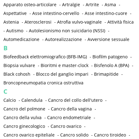
Apparato osteo-articolare
-
Artralgie
-
Artrite
-
Asma
-
Aspettative
-
Asse intestino-cervello
-
Asse intestino-cuore
-
Astenia
-
Aterosclerosi
-
Atrofia vulvo-vaginale
-
Attività fisica
-
Autismo
-
Autolesionismo non suicidario (NSSI)
-
Automedicazione
-
Autorealizzazione
-
Avversione sessuale
B
Biofeedback elettromiografico (BFB-IMG)
-
Biofilm patogeno
-
Biopsia vulvare
-
Bioritmi e master-clock
-
Bisfenolo A (BPA)
-
Black cohosh
-
Blocco del ganglio impari
-
Brimapitide
-
Broncopneumopatia cronica ostruttiva
C
Calcio
-
Calendula
-
Cancro del collo dell'utero
-
Cancro del polmone
-
Cancro della vagina
-
Cancro della vulva
-
Cancro endometriale
-
Cancro ginecologico
-
Cancro ovarico
-
Cancro ovarico epiteliale
-
Cancro solido
-
Cancro tiroideo
-