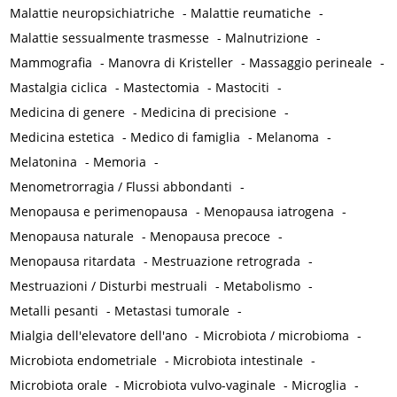
Malattie neuropsichiatriche
-
Malattie reumatiche
-
Malattie sessualmente trasmesse
-
Malnutrizione
-
Mammografia
-
Manovra di Kristeller
-
Massaggio perineale
-
Mastalgia ciclica
-
Mastectomia
-
Mastociti
-
Medicina di genere
-
Medicina di precisione
-
Medicina estetica
-
Medico di famiglia
-
Melanoma
-
Melatonina
-
Memoria
-
Menometrorragia / Flussi abbondanti
-
Menopausa e perimenopausa
-
Menopausa iatrogena
-
Menopausa naturale
-
Menopausa precoce
-
Menopausa ritardata
-
Mestruazione retrograda
-
Mestruazioni / Disturbi mestruali
-
Metabolismo
-
Metalli pesanti
-
Metastasi tumorale
-
Mialgia dell'elevatore dell'ano
-
Microbiota / microbioma
-
Microbiota endometriale
-
Microbiota intestinale
-
Microbiota orale
-
Microbiota vulvo-vaginale
-
Microglia
-