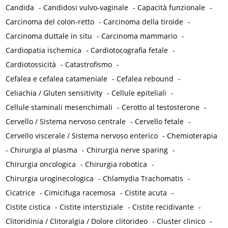
Candida
-
Candidosi vulvo-vaginale
-
Capacità funzionale
-
Carcinoma del colon-retto
-
Carcinoma della tiroide
-
Carcinoma duttale in situ
-
Carcinoma mammario
-
Cardiopatia ischemica
-
Cardiotocografia fetale
-
Cardiotossicità
-
Catastrofismo
-
Cefalea e cefalea catameniale
-
Cefalea rebound
-
Celiachia / Gluten sensitivity
-
Cellule epiteliali
-
Cellule staminali mesenchimali
-
Cerotto al testosterone
-
Cervello / Sistema nervoso centrale
-
Cervello fetale
-
Cervello viscerale / Sistema nervoso enterico
-
Chemioterapia
-
Chirurgia al plasma
-
Chirurgia nerve sparing
-
Chirurgia oncologica
-
Chirurgia robotica
-
Chirurgia uroginecologica
-
Chlamydia Trachomatis
-
Cicatrice
-
Cimicifuga racemosa
-
Cistite acuta
-
Cistite cistica
-
Cistite interstiziale
-
Cistite recidivante
-
Clitoridinia / Clitoralgia / Dolore clitorideo
-
Cluster clinico
-