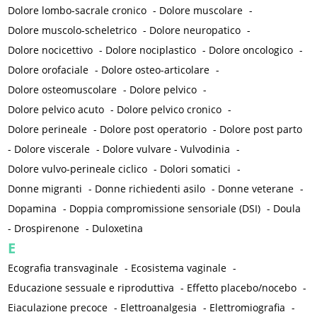
Dolore lombo-sacrale cronico
-
Dolore muscolare
-
Dolore muscolo-scheletrico
-
Dolore neuropatico
-
Dolore nocicettivo
-
Dolore nociplastico
-
Dolore oncologico
-
Dolore orofaciale
-
Dolore osteo-articolare
-
Dolore osteomuscolare
-
Dolore pelvico
-
Dolore pelvico acuto
-
Dolore pelvico cronico
-
Dolore perineale
-
Dolore post operatorio
-
Dolore post parto
-
Dolore viscerale
-
Dolore vulvare - Vulvodinia
-
Dolore vulvo-perineale ciclico
-
Dolori somatici
-
Donne migranti
-
Donne richiedenti asilo
-
Donne veterane
-
Dopamina
-
Doppia compromissione sensoriale (DSI)
-
Doula
-
Drospirenone
-
Duloxetina
E
Ecografia transvaginale
-
Ecosistema vaginale
-
Educazione sessuale e riproduttiva
-
Effetto placebo/nocebo
-
Eiaculazione precoce
-
Elettroanalgesia
-
Elettromiografia
-