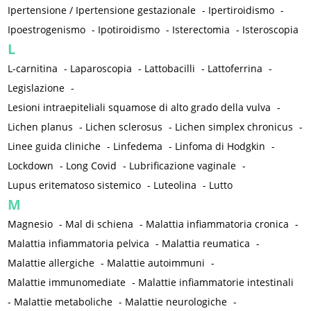
Ipertensione / Ipertensione gestazionale
-
Ipertiroidismo
-
Ipoestrogenismo
-
Ipotiroidismo
-
Isterectomia
-
Isteroscopia
L
L-carnitina
-
Laparoscopia
-
Lattobacilli
-
Lattoferrina
-
Legislazione
-
Lesioni intraepiteliali squamose di alto grado della vulva
-
Lichen planus
-
Lichen sclerosus
-
Lichen simplex chronicus
-
Linee guida cliniche
-
Linfedema
-
Linfoma di Hodgkin
-
Lockdown
-
Long Covid
-
Lubrificazione vaginale
-
Lupus eritematoso sistemico
-
Luteolina
-
Lutto
M
Magnesio
-
Mal di schiena
-
Malattia infiammatoria cronica
-
Malattia infiammatoria pelvica
-
Malattia reumatica
-
Malattie allergiche
-
Malattie autoimmuni
-
Malattie immunomediate
-
Malattie infiammatorie intestinali
-
Malattie metaboliche
-
Malattie neurologiche
-