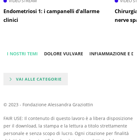
VIDEO STREAM
VIDEO ST
Endometriosi 1: i campanelli d'allarme
Chirurgia 
clinici
nerve spa
I NOSTRI TEMI
DOLORE VULVARE
INFIAMMAZIONE E DO
VAI ALLE CATEGORIE
© 2023 - Fondazione Alessandra Graziottin
FAIR USE: Il contenuto di questo lavoro è a libera disposizione
per il download, la stampa e la lettura a titolo strettamente
personale e senza scopo di lucro. Ogni citazione per finalità