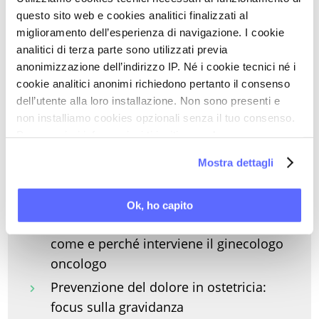
proteggere salute e sessualità
questo sito web e cookies analitici finalizzati al
Contraccezione ormonale e controllo
miglioramento dell’esperienza di navigazione. I cookie
del dolore pelvico nell'adolescente
analitici di terza parte sono utilizzati previa
anonimizzazione dell’indirizzo IP. Né i cookie tecnici né i
Progestinici orali e controllo del dolore:
cookie analitici anonimi richiedono pertanto il consenso
come personalizzare la scelta
dell’utente alla loro installazione. Non sono presenti e
LARC ed endometriosi: ragioni della
non installiamo cookies opzionali senza il tuo consenso.
scelta
Per maggiori informazioni ti invitiamo a leggere
la nostra
Cookie Policy
.
Il dolore pelvico da endometriosi:
Mostra dettagli
quando, come e perché interviene il
ginecologo chirurgo
Ok, ho capito
Il dolore genitale oncologico: quando,
come e perché interviene il ginecologo
oncologo
Prevenzione del dolore in ostetricia:
focus sulla gravidanza