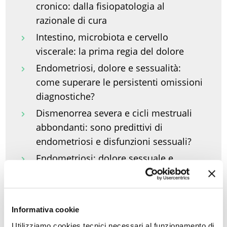
cronico: dalla fisiopatologia al
razionale di cura
Intestino, microbiota e cervello
viscerale: la prima regia del dolore
Endometriosi, dolore e sessualità:
come superare le persistenti omissioni
diagnostiche?
Dismenorrea severa e cicli mestruali
abbondanti: sono predittivi di
endometriosi e disfunzioni sessuali?
Endometriosi: dolore sessuale e
disfunzioni sessuali femminili in
comorbilità
Terapia medica per endometriosi,
Informativa cookie
prima e dopo chirurgia: la sfida di
Utilizziamo cookies tecnici necessari al funzionamento di