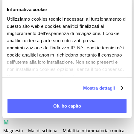
Intolleranza al glutine
-
Intolleranza al lattosio
-
Informativa cookie
Intracrinologia
-
Invecchiamento
-
Iperalgesia - Allodinia
-
Utilizziamo cookies tecnici necessari al funzionamento di
Iperalgesia viscero-viscerale
-
Iperlipidemia
-
questo sito web e cookies analitici finalizzati al
Iperplasia atipica e carcinoma dell'endometrio
-
miglioramento dell’esperienza di navigazione. I cookie
Ipertensione / Ipertensione gestazionale
-
Ipertiroidismo
-
analitici di terza parte sono utilizzati previa
Ipoestrogenismo
-
Ipotiroidismo
-
Isterectomia
-
Isteroscopia
anonimizzazione dell’indirizzo IP. Né i cookie tecnici né i
L
cookie analitici anonimi richiedono pertanto il consenso
dell’utente alla loro installazione. Non sono presenti e
L-carnitina
-
Laparoscopia
-
Lattobacilli
-
Lattoferrina
-
non installiamo cookies opzionali senza il tuo consenso.
Legislazione
-
Per maggiori informazioni ti invitiamo a leggere
Lesioni intraepiteliali squamose di alto grado della vulva
-
la nostra
Cookie Policy
.
Mostra dettagli
Lichen planus
-
Lichen sclerosus
-
Lichen simplex chronicus
-
Linee guida cliniche
-
Linfedema
-
Linfoma di Hodgkin
-
Lockdown
-
Long Covid
-
Lubrificazione vaginale
-
Ok, ho capito
Lupus eritematoso sistemico
-
Luteolina
-
Lutto
M
Magnesio
-
Mal di schiena
-
Malattia infiammatoria cronica
-