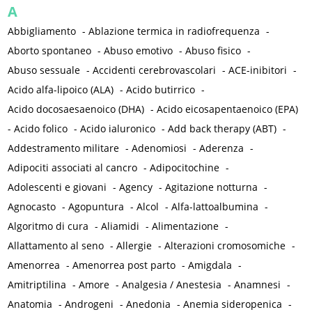
A
Abbigliamento
-
Ablazione termica in radiofrequenza
-
Aborto spontaneo
-
Abuso emotivo
-
Abuso fisico
-
Abuso sessuale
-
Accidenti cerebrovascolari
-
ACE-inibitori
-
Acido alfa-lipoico (ALA)
-
Acido butirrico
-
Acido docosaesaenoico (DHA)
-
Acido eicosapentaenoico (EPA)
-
Acido folico
-
Acido ialuronico
-
Add back therapy (ABT)
-
Addestramento militare
-
Adenomiosi
-
Aderenza
-
Adipociti associati al cancro
-
Adipocitochine
-
Adolescenti e giovani
-
Agency
-
Agitazione notturna
-
Agnocasto
-
Agopuntura
-
Alcol
-
Alfa-lattoalbumina
-
Algoritmo di cura
-
Aliamidi
-
Alimentazione
-
Allattamento al seno
-
Allergie
-
Alterazioni cromosomiche
-
Amenorrea
-
Amenorrea post parto
-
Amigdala
-
Amitriptilina
-
Amore
-
Analgesia / Anestesia
-
Anamnesi
-
Anatomia
-
Androgeni
-
Anedonia
-
Anemia sideropenica
-