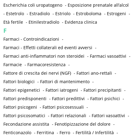
Escherichia coli uropatogeno
-
Esposizione prenatale all’alcol
-
Estetrolo
-
Estradiolo
-
Estriolo
-
Estroboloma
-
Estrogeni
-
Età fertile
-
Etinilestradiolo
-
Evidenza clinica
F
Farmaci - Controindicazioni
-
Farmaci - Effetti collaterali ed eventi avversi
-
Farmaci anti-infiammatori non steroidei
-
Farmaci vasoattivi
-
Farmacie
-
Farmacoresistenza
-
Fattore di crescita dei nervi (NGF)
-
Fattori ano-rettali
-
Fattori biologici
-
Fattori di mantenimento
-
Fattori epigenetici
-
Fattori iatrogeni
-
Fattori precipitanti
-
Fattori predisponenti
-
Fattori predittivi
-
Fattori psichici
-
Fattori psicogeni
-
Fattori psicosessuali
-
Fattori psicosomatici
-
Fattori relazionali
-
Fattori vasoattivi
-
Fecondazione assistita
-
Fenotipizzazione del dolore
-
Fenticonazolo
-
Ferritina
-
Ferro
-
Fertilità / Infertilità
-