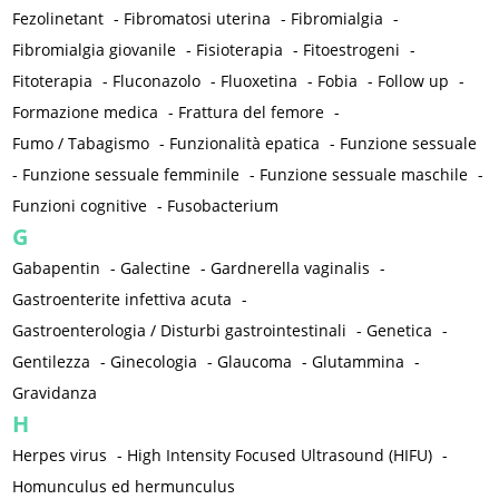
Fezolinetant
-
Fibromatosi uterina
-
Fibromialgia
-
Fibromialgia giovanile
-
Fisioterapia
-
Fitoestrogeni
-
Fitoterapia
-
Fluconazolo
-
Fluoxetina
-
Fobia
-
Follow up
-
Formazione medica
-
Frattura del femore
-
Fumo / Tabagismo
-
Funzionalità epatica
-
Funzione sessuale
-
Funzione sessuale femminile
-
Funzione sessuale maschile
-
Funzioni cognitive
-
Fusobacterium
G
Gabapentin
-
Galectine
-
Gardnerella vaginalis
-
Gastroenterite infettiva acuta
-
Gastroenterologia / Disturbi gastrointestinali
-
Genetica
-
Gentilezza
-
Ginecologia
-
Glaucoma
-
Glutammina
-
Gravidanza
H
Herpes virus
-
High Intensity Focused Ultrasound (HIFU)
-
Homunculus ed hermunculus