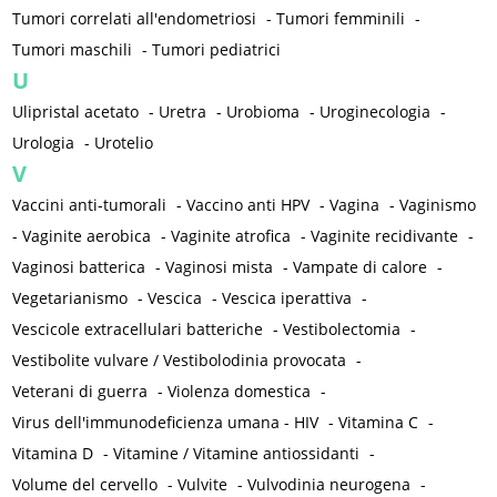
Tumori correlati all'endometriosi
-
Tumori femminili
-
Tumori maschili
-
Tumori pediatrici
U
Ulipristal acetato
-
Uretra
-
Urobioma
-
Uroginecologia
-
Urologia
-
Urotelio
V
Vaccini anti-tumorali
-
Vaccino anti HPV
-
Vagina
-
Vaginismo
-
Vaginite aerobica
-
Vaginite atrofica
-
Vaginite recidivante
-
Vaginosi batterica
-
Vaginosi mista
-
Vampate di calore
-
Vegetarianismo
-
Vescica
-
Vescica iperattiva
-
Vescicole extracellulari batteriche
-
Vestibolectomia
-
Vestibolite vulvare / Vestibolodinia provocata
-
Veterani di guerra
-
Violenza domestica
-
Virus dell'immunodeficienza umana - HIV
-
Vitamina C
-
Vitamina D
-
Vitamine / Vitamine antiossidanti
-
Volume del cervello
-
Vulvite
-
Vulvodinia neurogena
-