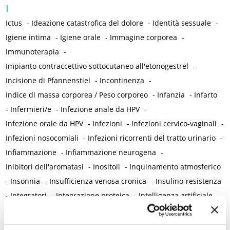
I
Ictus
-
Ideazione catastrofica del dolore
-
Identità sessuale
-
Igiene intima
-
Igiene orale
-
Immagine corporea
-
Immunoterapia
-
Impianto contraccettivo sottocutaneo all'etonogestrel
-
Incisione di Pfannenstiel
-
Incontinenza
-
Indice di massa corporea / Peso corporeo
-
Infanzia
-
Infarto
-
Infermieri/e
-
Infezione anale da HPV
-
Infezione orale da HPV
-
Infezioni
-
Infezioni cervico-vaginali
-
Infezioni nosocomiali
-
Infezioni ricorrenti del tratto urinario
-
Infiammazione
-
Infiammazione neurogena
-
Inibitori dell'aromatasi
-
Inositoli
-
Inquinamento atmosferico
-
Insonnia
-
Insufficienza venosa cronica
-
Insulino-resistenza
-
Integratori
-
Integrazione proteica
-
Intelligenza artificiale
-
Interazione uomo-animale
-
Internet
-
Interruzione volontaria di gravidanza (IVG)
-
Intestino
-