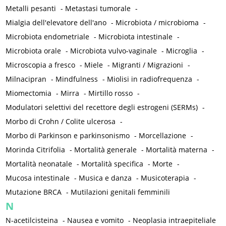
Metalli pesanti
-
Metastasi tumorale
-
Mialgia dell'elevatore dell'ano
-
Microbiota / microbioma
-
Microbiota endometriale
-
Microbiota intestinale
-
Microbiota orale
-
Microbiota vulvo-vaginale
-
Microglia
-
Microscopia a fresco
-
Miele
-
Migranti / Migrazioni
-
Milnacipran
-
Mindfulness
-
Miolisi in radiofrequenza
-
Miomectomia
-
Mirra
-
Mirtillo rosso
-
Modulatori selettivi del recettore degli estrogeni (SERMs)
-
Morbo di Crohn / Colite ulcerosa
-
Morbo di Parkinson e parkinsonismo
-
Morcellazione
-
Morinda Citrifolia
-
Mortalità generale
-
Mortalità materna
-
Mortalità neonatale
-
Mortalità specifica
-
Morte
-
Mucosa intestinale
-
Musica e danza
-
Musicoterapia
-
Mutazione BRCA
-
Mutilazioni genitali femminili
N
N-acetilcisteina
-
Nausea e vomito
-
Neoplasia intraepiteliale