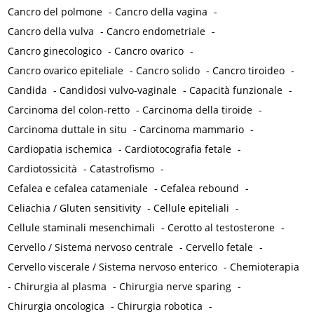
Cancro del polmone
-
Cancro della vagina
-
Cancro della vulva
-
Cancro endometriale
-
Cancro ginecologico
-
Cancro ovarico
-
Cancro ovarico epiteliale
-
Cancro solido
-
Cancro tiroideo
-
Candida
-
Candidosi vulvo-vaginale
-
Capacità funzionale
-
Carcinoma del colon-retto
-
Carcinoma della tiroide
-
Carcinoma duttale in situ
-
Carcinoma mammario
-
Cardiopatia ischemica
-
Cardiotocografia fetale
-
Cardiotossicità
-
Catastrofismo
-
Cefalea e cefalea catameniale
-
Cefalea rebound
-
Celiachia / Gluten sensitivity
-
Cellule epiteliali
-
Cellule staminali mesenchimali
-
Cerotto al testosterone
-
Cervello / Sistema nervoso centrale
-
Cervello fetale
-
Cervello viscerale / Sistema nervoso enterico
-
Chemioterapia
-
Chirurgia al plasma
-
Chirurgia nerve sparing
-
Chirurgia oncologica
-
Chirurgia robotica
-