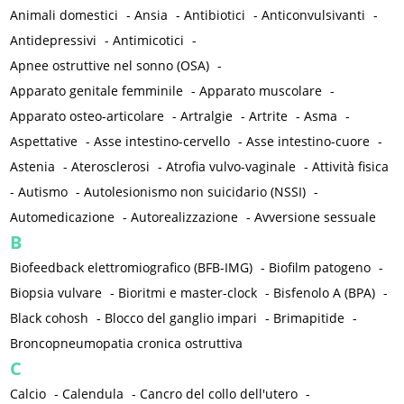
Animali domestici
-
Ansia
-
Antibiotici
-
Anticonvulsivanti
-
Antidepressivi
-
Antimicotici
-
Apnee ostruttive nel sonno (OSA)
-
Apparato genitale femminile
-
Apparato muscolare
-
Apparato osteo-articolare
-
Artralgie
-
Artrite
-
Asma
-
Aspettative
-
Asse intestino-cervello
-
Asse intestino-cuore
-
Astenia
-
Aterosclerosi
-
Atrofia vulvo-vaginale
-
Attività fisica
-
Autismo
-
Autolesionismo non suicidario (NSSI)
-
Automedicazione
-
Autorealizzazione
-
Avversione sessuale
B
Biofeedback elettromiografico (BFB-IMG)
-
Biofilm patogeno
-
Biopsia vulvare
-
Bioritmi e master-clock
-
Bisfenolo A (BPA)
-
Black cohosh
-
Blocco del ganglio impari
-
Brimapitide
-
Broncopneumopatia cronica ostruttiva
C
Calcio
-
Calendula
-
Cancro del collo dell'utero
-