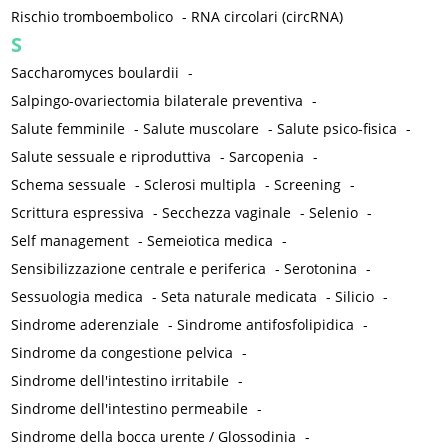
Rischio tromboembolico
-
RNA circolari (circRNA)
S
Saccharomyces boulardii
-
Salpingo-ovariectomia bilaterale preventiva
-
Salute femminile
-
Salute muscolare
-
Salute psico-fisica
-
Salute sessuale e riproduttiva
-
Sarcopenia
-
Schema sessuale
-
Sclerosi multipla
-
Screening
-
Scrittura espressiva
-
Secchezza vaginale
-
Selenio
-
Self management
-
Semeiotica medica
-
Sensibilizzazione centrale e periferica
-
Serotonina
-
Sessuologia medica
-
Seta naturale medicata
-
Silicio
-
Sindrome aderenziale
-
Sindrome antifosfolipidica
-
Sindrome da congestione pelvica
-
Sindrome dell'intestino irritabile
-
Sindrome dell'intestino permeabile
-
Sindrome della bocca urente / Glossodinia
-