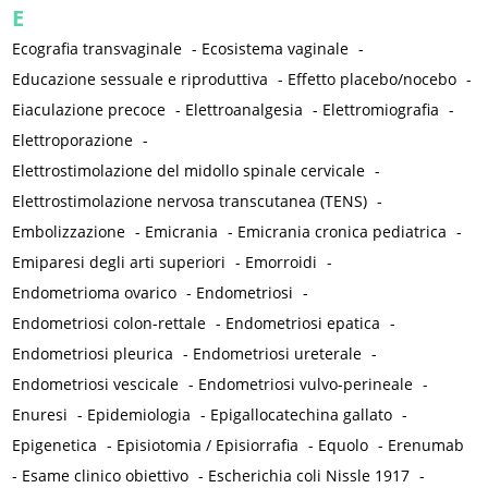
E
Ecografia transvaginale
-
Ecosistema vaginale
-
Educazione sessuale e riproduttiva
-
Effetto placebo/nocebo
-
Eiaculazione precoce
-
Elettroanalgesia
-
Elettromiografia
-
Elettroporazione
-
Elettrostimolazione del midollo spinale cervicale
-
Elettrostimolazione nervosa transcutanea (TENS)
-
Embolizzazione
-
Emicrania
-
Emicrania cronica pediatrica
-
Emiparesi degli arti superiori
-
Emorroidi
-
Endometrioma ovarico
-
Endometriosi
-
Endometriosi colon-rettale
-
Endometriosi epatica
-
Endometriosi pleurica
-
Endometriosi ureterale
-
Endometriosi vescicale
-
Endometriosi vulvo-perineale
-
Enuresi
-
Epidemiologia
-
Epigallocatechina gallato
-
Epigenetica
-
Episiotomia / Episiorrafia
-
Equolo
-
Erenumab
-
Esame clinico obiettivo
-
Escherichia coli Nissle 1917
-