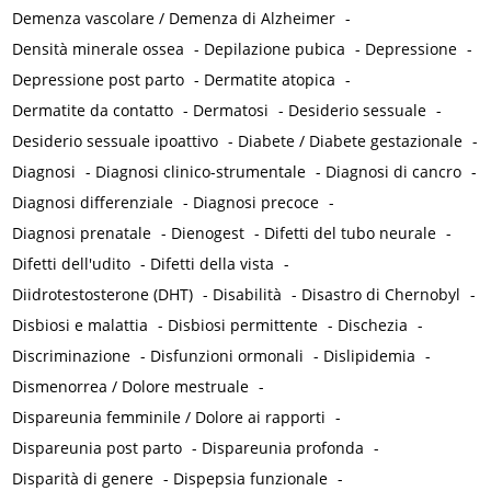
Demenza vascolare / Demenza di Alzheimer
-
Densità minerale ossea
-
Depilazione pubica
-
Depressione
-
Depressione post parto
-
Dermatite atopica
-
Dermatite da contatto
-
Dermatosi
-
Desiderio sessuale
-
Desiderio sessuale ipoattivo
-
Diabete / Diabete gestazionale
-
Diagnosi
-
Diagnosi clinico-strumentale
-
Diagnosi di cancro
-
Diagnosi differenziale
-
Diagnosi precoce
-
Diagnosi prenatale
-
Dienogest
-
Difetti del tubo neurale
-
Difetti dell'udito
-
Difetti della vista
-
Diidrotestosterone (DHT)
-
Disabilità
-
Disastro di Chernobyl
-
Disbiosi e malattia
-
Disbiosi permittente
-
Dischezia
-
Discriminazione
-
Disfunzioni ormonali
-
Dislipidemia
-
Dismenorrea / Dolore mestruale
-
Dispareunia femminile / Dolore ai rapporti
-
Dispareunia post parto
-
Dispareunia profonda
-
Disparità di genere
-
Dispepsia funzionale
-