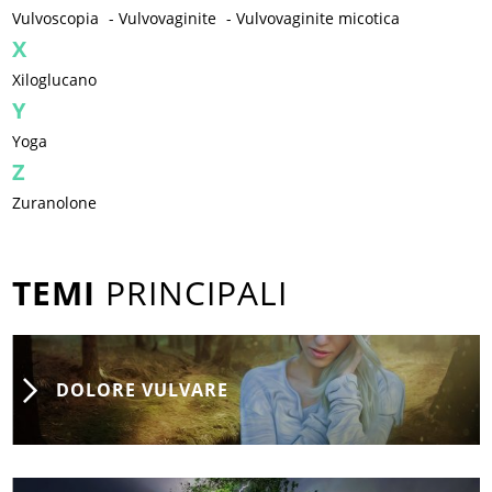
Vulvoscopia
-
Vulvovaginite
-
Vulvovaginite micotica
X
Xiloglucano
Y
Yoga
Z
Zuranolone
TEMI
PRINCIPALI
DOLORE VULVARE