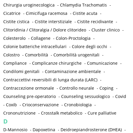
Chirurgia uroginecologica
-
Chlamydia Trachomatis
-
Cicatrice
-
Cimicifuga racemosa
-
Cistite acuta
-
Cistite cistica
-
Cistite interstiziale
-
Cistite recidivante
-
Clitoridinia / Clitoralgia / Dolore clitorideo
-
Cluster clinico
-
Colesterolo
-
Collagene
-
Colon-Proctologia
-
Colonie batteriche intracellulari
-
Colore degli occhi
-
Colostro
-
Comorbilità
-
Comorbilità urogenitali
-
Compliance
-
Complicanze chirurgiche
-
Comunicazione
-
Condilomi genitali
-
Contaminazione ambientale
-
Contraccettivi reversibili di lunga durata (LARC)
-
Contraccezione ormonale
-
Controllo neurale
-
Coping
-
Counseling pre-operatorio
-
Counseling sessuologico
-
Covid
-
Coxib
-
Crioconservazione
-
Cronobiologia
-
Crononutrizione
-
Crosstalk metabolico
-
Cure palliative
D
D-Mannosio
-
Dapoxetina
-
Deidroepiandrosterone (DHEA)
-