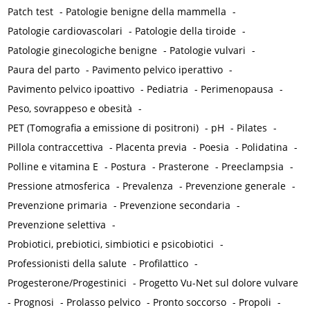
Patch test
-
Patologie benigne della mammella
-
Patologie cardiovascolari
-
Patologie della tiroide
-
Patologie ginecologiche benigne
-
Patologie vulvari
-
Paura del parto
-
Pavimento pelvico iperattivo
-
Pavimento pelvico ipoattivo
-
Pediatria
-
Perimenopausa
-
Peso, sovrappeso e obesità
-
PET (Tomografia a emissione di positroni)
-
pH
-
Pilates
-
Pillola contraccettiva
-
Placenta previa
-
Poesia
-
Polidatina
-
Polline e vitamina E
-
Postura
-
Prasterone
-
Preeclampsia
-
Pressione atmosferica
-
Prevalenza
-
Prevenzione generale
-
Prevenzione primaria
-
Prevenzione secondaria
-
Prevenzione selettiva
-
Probiotici, prebiotici, simbiotici e psicobiotici
-
Professionisti della salute
-
Profilattico
-
Progesterone/Progestinici
-
Progetto Vu-Net sul dolore vulvare
-
Prognosi
-
Prolasso pelvico
-
Pronto soccorso
-
Propoli
-