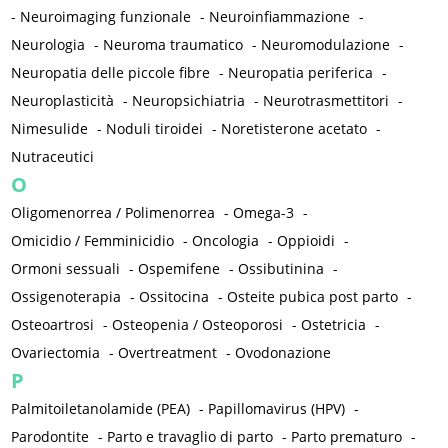
-
Neuroimaging funzionale
-
Neuroinfiammazione
-
Neurologia
-
Neuroma traumatico
-
Neuromodulazione
-
Neuropatia delle piccole fibre
-
Neuropatia periferica
-
Neuroplasticità
-
Neuropsichiatria
-
Neurotrasmettitori
-
Nimesulide
-
Noduli tiroidei
-
Noretisterone acetato
-
Nutraceutici
O
Oligomenorrea / Polimenorrea
-
Omega-3
-
Omicidio / Femminicidio
-
Oncologia
-
Oppioidi
-
Ormoni sessuali
-
Ospemifene
-
Ossibutinina
-
Ossigenoterapia
-
Ossitocina
-
Osteite pubica post parto
-
Osteoartrosi
-
Osteopenia / Osteoporosi
-
Ostetricia
-
Ovariectomia
-
Overtreatment
-
Ovodonazione
P
Palmitoiletanolamide (PEA)
-
Papillomavirus (HPV)
-
Parodontite
-
Parto e travaglio di parto
-
Parto prematuro
-