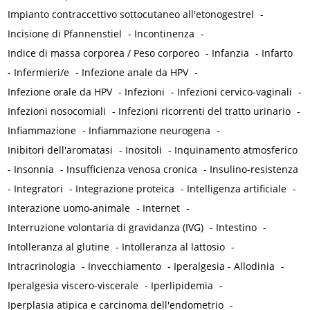
Impianto contraccettivo sottocutaneo all'etonogestrel
-
Incisione di Pfannenstiel
-
Incontinenza
-
Indice di massa corporea / Peso corporeo
-
Infanzia
-
Infarto
-
Infermieri/e
-
Infezione anale da HPV
-
Infezione orale da HPV
-
Infezioni
-
Infezioni cervico-vaginali
-
Infezioni nosocomiali
-
Infezioni ricorrenti del tratto urinario
-
Infiammazione
-
Infiammazione neurogena
-
Inibitori dell'aromatasi
-
Inositoli
-
Inquinamento atmosferico
-
Insonnia
-
Insufficienza venosa cronica
-
Insulino-resistenza
-
Integratori
-
Integrazione proteica
-
Intelligenza artificiale
-
Interazione uomo-animale
-
Internet
-
Interruzione volontaria di gravidanza (IVG)
-
Intestino
-
Intolleranza al glutine
-
Intolleranza al lattosio
-
Intracrinologia
-
Invecchiamento
-
Iperalgesia - Allodinia
-
Iperalgesia viscero-viscerale
-
Iperlipidemia
-
Iperplasia atipica e carcinoma dell'endometrio
-