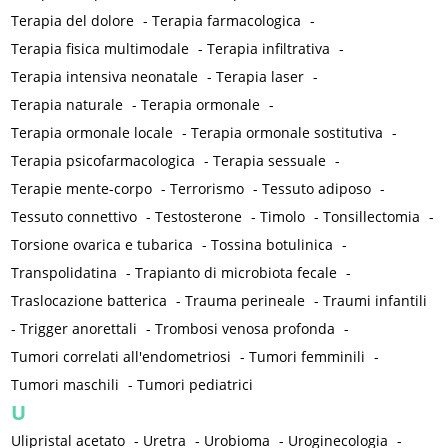
Terapia del dolore
-
Terapia farmacologica
-
Terapia fisica multimodale
-
Terapia infiltrativa
-
Terapia intensiva neonatale
-
Terapia laser
-
Terapia naturale
-
Terapia ormonale
-
Terapia ormonale locale
-
Terapia ormonale sostitutiva
-
Terapia psicofarmacologica
-
Terapia sessuale
-
Terapie mente-corpo
-
Terrorismo
-
Tessuto adiposo
-
Tessuto connettivo
-
Testosterone
-
Timolo
-
Tonsillectomia
-
Torsione ovarica e tubarica
-
Tossina botulinica
-
Transpolidatina
-
Trapianto di microbiota fecale
-
Traslocazione batterica
-
Trauma perineale
-
Traumi infantili
-
Trigger anorettali
-
Trombosi venosa profonda
-
Tumori correlati all'endometriosi
-
Tumori femminili
-
Tumori maschili
-
Tumori pediatrici
U
Ulipristal acetato
-
Uretra
-
Urobioma
-
Uroginecologia
-