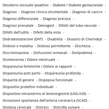
Desiderio sessuale ipoattivo
-
Diabete / Diabete gestazionale
-
Diagnosi
-
Diagnosi clinico-strumentale
-
Diagnosi di cancro
-
Diagnosi differenziale
-
Diagnosi precoce
-
Diagnosi prenatale
-
Dienogest
-
Difetti del tubo neurale
-
Difetti dell'udito
-
Difetti della vista
-
Diidrotestosterone (DHT)
-
Disabilità
-
Disastro di Chernobyl
-
Disbiosi e malattia
-
Disbiosi permittente
-
Dischezia
-
Discriminazione
-
Disfunzioni ormonali
-
Dislipidemia
-
Dismenorrea / Dolore mestruale
-
Dispareunia femminile / Dolore ai rapporti
-
Dispareunia post parto
-
Dispareunia profonda
-
Disparità di genere
-
Dispepsia funzionale
-
Dispositivi protettivi individuali
-
Dispositivo intrauterino al levonorgestrel (LNG-IUD)
-
Dissezione spontanea dell'arteria coronarica (SCAD)
-
Distonia cervicale
-
Distress
-
Distrofia vulvare
-