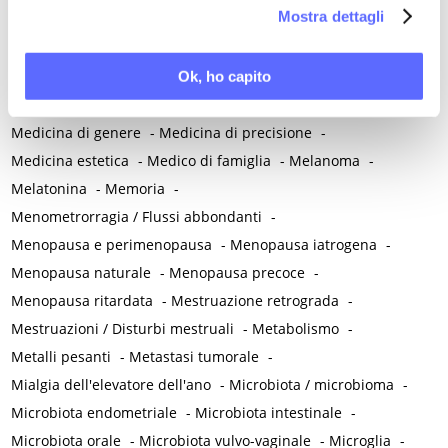
la nostra
Cookie Policy
.
Mostra dettagli
Malattie neuropsichiatriche
-
Malattie reumatiche
-
Malattie sessualmente trasmesse
-
Malnutrizione
-
Mammografia
-
Manovra di Kristeller
-
Massaggio perineale
-
Ok, ho capito
Mastalgia ciclica
-
Mastectomia
-
Mastociti
-
Medicina di genere
-
Medicina di precisione
-
Medicina estetica
-
Medico di famiglia
-
Melanoma
-
Melatonina
-
Memoria
-
Menometrorragia / Flussi abbondanti
-
Menopausa e perimenopausa
-
Menopausa iatrogena
-
Menopausa naturale
-
Menopausa precoce
-
Menopausa ritardata
-
Mestruazione retrograda
-
Mestruazioni / Disturbi mestruali
-
Metabolismo
-
Metalli pesanti
-
Metastasi tumorale
-
Mialgia dell'elevatore dell'ano
-
Microbiota / microbioma
-
Microbiota endometriale
-
Microbiota intestinale
-
Microbiota orale
-
Microbiota vulvo-vaginale
-
Microglia
-