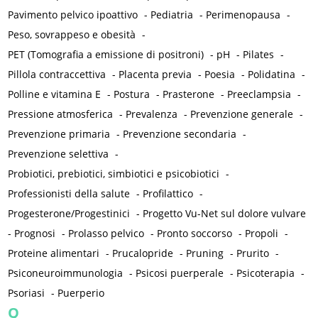
Pavimento pelvico ipoattivo
-
Pediatria
-
Perimenopausa
-
Peso, sovrappeso e obesità
-
PET (Tomografia a emissione di positroni)
-
pH
-
Pilates
-
Pillola contraccettiva
-
Placenta previa
-
Poesia
-
Polidatina
-
Polline e vitamina E
-
Postura
-
Prasterone
-
Preeclampsia
-
Pressione atmosferica
-
Prevalenza
-
Prevenzione generale
-
Prevenzione primaria
-
Prevenzione secondaria
-
Prevenzione selettiva
-
Probiotici, prebiotici, simbiotici e psicobiotici
-
Professionisti della salute
-
Profilattico
-
Progesterone/Progestinici
-
Progetto Vu-Net sul dolore vulvare
-
Prognosi
-
Prolasso pelvico
-
Pronto soccorso
-
Propoli
-
Proteine alimentari
-
Prucalopride
-
Pruning
-
Prurito
-
Psiconeuroimmunologia
-
Psicosi puerperale
-
Psicoterapia
-
Psoriasi
-
Puerperio
Q