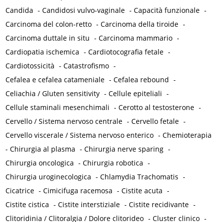
Candida
-
Candidosi vulvo-vaginale
-
Capacità funzionale
-
Carcinoma del colon-retto
-
Carcinoma della tiroide
-
Carcinoma duttale in situ
-
Carcinoma mammario
-
Cardiopatia ischemica
-
Cardiotocografia fetale
-
Cardiotossicità
-
Catastrofismo
-
Cefalea e cefalea catameniale
-
Cefalea rebound
-
Celiachia / Gluten sensitivity
-
Cellule epiteliali
-
Cellule staminali mesenchimali
-
Cerotto al testosterone
-
Cervello / Sistema nervoso centrale
-
Cervello fetale
-
Cervello viscerale / Sistema nervoso enterico
-
Chemioterapia
-
Chirurgia al plasma
-
Chirurgia nerve sparing
-
Chirurgia oncologica
-
Chirurgia robotica
-
Chirurgia uroginecologica
-
Chlamydia Trachomatis
-
Cicatrice
-
Cimicifuga racemosa
-
Cistite acuta
-
Cistite cistica
-
Cistite interstiziale
-
Cistite recidivante
-
Clitoridinia / Clitoralgia / Dolore clitorideo
-
Cluster clinico
-