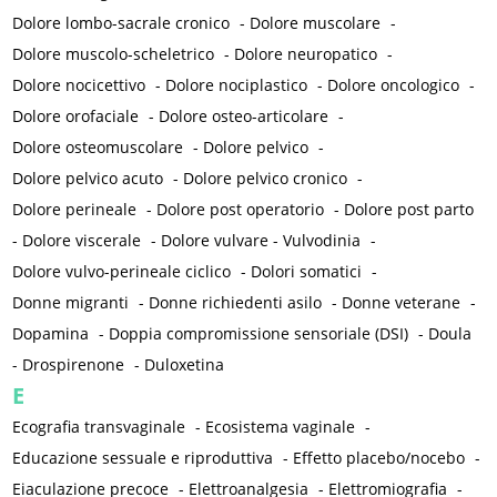
Dolore lombo-sacrale cronico
-
Dolore muscolare
-
Dolore muscolo-scheletrico
-
Dolore neuropatico
-
Dolore nocicettivo
-
Dolore nociplastico
-
Dolore oncologico
-
Dolore orofaciale
-
Dolore osteo-articolare
-
Dolore osteomuscolare
-
Dolore pelvico
-
Dolore pelvico acuto
-
Dolore pelvico cronico
-
Dolore perineale
-
Dolore post operatorio
-
Dolore post parto
-
Dolore viscerale
-
Dolore vulvare - Vulvodinia
-
Dolore vulvo-perineale ciclico
-
Dolori somatici
-
Donne migranti
-
Donne richiedenti asilo
-
Donne veterane
-
Dopamina
-
Doppia compromissione sensoriale (DSI)
-
Doula
-
Drospirenone
-
Duloxetina
E
Ecografia transvaginale
-
Ecosistema vaginale
-
Educazione sessuale e riproduttiva
-
Effetto placebo/nocebo
-
Eiaculazione precoce
-
Elettroanalgesia
-
Elettromiografia
-