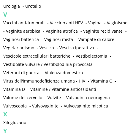
Urologia
-
Urotelio
V
Vaccini anti-tumorali
-
Vaccino anti HPV
-
Vagina
-
Vaginismo
-
Vaginite aerobica
-
Vaginite atrofica
-
Vaginite recidivante
-
Vaginosi batterica
-
Vaginosi mista
-
Vampate di calore
-
Vegetarianismo
-
Vescica
-
Vescica iperattiva
-
Vescicole extracellulari batteriche
-
Vestibolectomia
-
Vestibolite vulvare / Vestibolodinia provocata
-
Veterani di guerra
-
Violenza domestica
-
Virus dell'immunodeficienza umana - HIV
-
Vitamina C
-
Vitamina D
-
Vitamine / Vitamine antiossidanti
-
Volume del cervello
-
Vulvite
-
Vulvodinia neurogena
-
Vulvoscopia
-
Vulvovaginite
-
Vulvovaginite micotica
X
Xiloglucano
Y