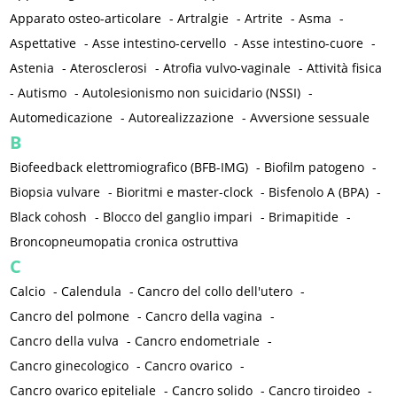
Apparato osteo-articolare
-
Artralgie
-
Artrite
-
Asma
-
Aspettative
-
Asse intestino-cervello
-
Asse intestino-cuore
-
Astenia
-
Aterosclerosi
-
Atrofia vulvo-vaginale
-
Attività fisica
-
Autismo
-
Autolesionismo non suicidario (NSSI)
-
Automedicazione
-
Autorealizzazione
-
Avversione sessuale
B
Biofeedback elettromiografico (BFB-IMG)
-
Biofilm patogeno
-
Biopsia vulvare
-
Bioritmi e master-clock
-
Bisfenolo A (BPA)
-
Black cohosh
-
Blocco del ganglio impari
-
Brimapitide
-
Broncopneumopatia cronica ostruttiva
C
Calcio
-
Calendula
-
Cancro del collo dell'utero
-
Cancro del polmone
-
Cancro della vagina
-
Cancro della vulva
-
Cancro endometriale
-
Cancro ginecologico
-
Cancro ovarico
-
Cancro ovarico epiteliale
-
Cancro solido
-
Cancro tiroideo
-