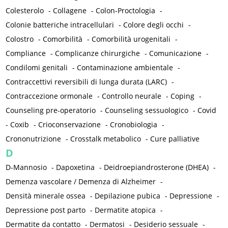
Colesterolo
-
Collagene
-
Colon-Proctologia
-
Colonie batteriche intracellulari
-
Colore degli occhi
-
Colostro
-
Comorbilità
-
Comorbilità urogenitali
-
Compliance
-
Complicanze chirurgiche
-
Comunicazione
-
Condilomi genitali
-
Contaminazione ambientale
-
Contraccettivi reversibili di lunga durata (LARC)
-
Contraccezione ormonale
-
Controllo neurale
-
Coping
-
Counseling pre-operatorio
-
Counseling sessuologico
-
Covid
-
Coxib
-
Crioconservazione
-
Cronobiologia
-
Crononutrizione
-
Crosstalk metabolico
-
Cure palliative
D
D-Mannosio
-
Dapoxetina
-
Deidroepiandrosterone (DHEA)
-
Demenza vascolare / Demenza di Alzheimer
-
Densità minerale ossea
-
Depilazione pubica
-
Depressione
-
Depressione post parto
-
Dermatite atopica
-
Dermatite da contatto
-
Dermatosi
-
Desiderio sessuale
-