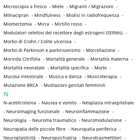
Microscopia a fresco
-
Miele
-
Migranti / Migrazioni
-
Milnacipran
-
Mindfulness
-
Miolisi in radiofrequenza
-
Miomectomia
-
Mirra
-
Mirtillo rosso
-
Modulatori selettivi del recettore degli estrogeni (SERMs)
-
Morbo di Crohn / Colite ulcerosa
-
Morbo di Parkinson e parkinsonismo
-
Morcellazione
-
Morinda Citrifolia
-
Mortalità generale
-
Mortalità materna
-
Mortalità neonatale
-
Mortalità specifica
-
Morte
-
Mucosa intestinale
-
Musica e danza
-
Musicoterapia
-
Mutazione BRCA
-
Mutilazioni genitali femminili
N
N-acetilcisteina
-
Nausea e vomito
-
Neoplasia intraepiteliale
-
Neuroimaging funzionale
-
Neuroinfiammazione
-
Neurologia
-
Neuroma traumatico
-
Neuromodulazione
-
Neuropatia delle piccole fibre
-
Neuropatia periferica
-
Neuroplasticità
-
Neuropsichiatria
-
Neurotrasmettitori
-