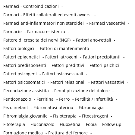
Farmaci - Controindicazioni
-
Farmaci - Effetti collaterali ed eventi avversi
-
Farmaci anti-infiammatori non steroidei
-
Farmaci vasoattivi
-
Farmacie
-
Farmacoresistenza
-
Fattore di crescita dei nervi (NGF)
-
Fattori ano-rettali
-
Fattori biologici
-
Fattori di mantenimento
-
Fattori epigenetici
-
Fattori iatrogeni
-
Fattori precipitanti
-
Fattori predisponenti
-
Fattori predittivi
-
Fattori psichici
-
Fattori psicogeni
-
Fattori psicosessuali
-
Fattori psicosomatici
-
Fattori relazionali
-
Fattori vasoattivi
-
Fecondazione assistita
-
Fenotipizzazione del dolore
-
Fenticonazolo
-
Ferritina
-
Ferro
-
Fertilità / Infertilità
-
Fezolinetant
-
Fibromatosi uterina
-
Fibromialgia
-
Fibromialgia giovanile
-
Fisioterapia
-
Fitoestrogeni
-
Fitoterapia
-
Fluconazolo
-
Fluoxetina
-
Fobia
-
Follow up
-
Formazione medica
-
Frattura del femore
-