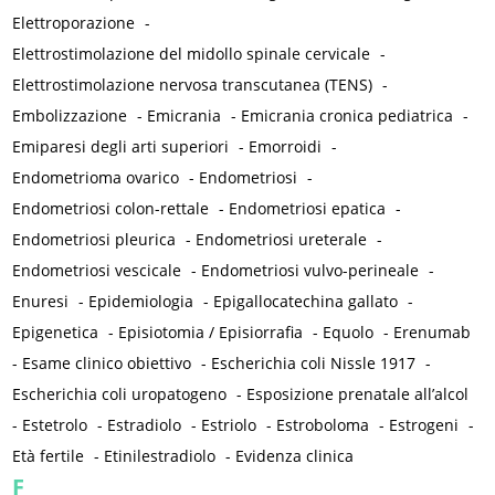
Elettroporazione
-
Elettrostimolazione del midollo spinale cervicale
-
Elettrostimolazione nervosa transcutanea (TENS)
-
Embolizzazione
-
Emicrania
-
Emicrania cronica pediatrica
-
Emiparesi degli arti superiori
-
Emorroidi
-
Endometrioma ovarico
-
Endometriosi
-
Endometriosi colon-rettale
-
Endometriosi epatica
-
Endometriosi pleurica
-
Endometriosi ureterale
-
Endometriosi vescicale
-
Endometriosi vulvo-perineale
-
Enuresi
-
Epidemiologia
-
Epigallocatechina gallato
-
Epigenetica
-
Episiotomia / Episiorrafia
-
Equolo
-
Erenumab
-
Esame clinico obiettivo
-
Escherichia coli Nissle 1917
-
Escherichia coli uropatogeno
-
Esposizione prenatale all’alcol
-
Estetrolo
-
Estradiolo
-
Estriolo
-
Estroboloma
-
Estrogeni
-
Età fertile
-
Etinilestradiolo
-
Evidenza clinica
F