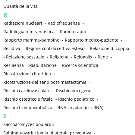
Qualità della vita
R
Radiazioni nucleari
-
Radiofrequenza
-
Radiologia interventistica
-
Radioterapia
-
Rapporto mamma-bambino
-
Rapporto medico-paziente
-
Recidiva
-
Regime contraccettivo esteso
-
Relazione di coppia
-
Relazione sessuale
-
Religione
-
Relugolix
-
Rene
-
Resilienza
-
Riabilitazione
-
Ricerca scientifica
-
Ricostruzione clitoridea
-
Ricostruzione del seno post-mastectomia
-
Rischio cardiovascolare
-
Rischio oncogeno
-
Rischio ostetrico e fetale
-
Rischio pediatrico
-
Rischio tromboembolico
-
RNA circolari (circRNA)
S
Saccharomyces boulardii
-
Salpingo-ovariectomia bilaterale preventiva
-