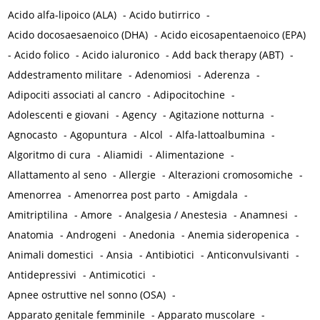
Acido alfa-lipoico (ALA)
-
Acido butirrico
-
Acido docosaesaenoico (DHA)
-
Acido eicosapentaenoico (EPA)
-
Acido folico
-
Acido ialuronico
-
Add back therapy (ABT)
-
Addestramento militare
-
Adenomiosi
-
Aderenza
-
Adipociti associati al cancro
-
Adipocitochine
-
Adolescenti e giovani
-
Agency
-
Agitazione notturna
-
Agnocasto
-
Agopuntura
-
Alcol
-
Alfa-lattoalbumina
-
Algoritmo di cura
-
Aliamidi
-
Alimentazione
-
Allattamento al seno
-
Allergie
-
Alterazioni cromosomiche
-
Amenorrea
-
Amenorrea post parto
-
Amigdala
-
Amitriptilina
-
Amore
-
Analgesia / Anestesia
-
Anamnesi
-
Anatomia
-
Androgeni
-
Anedonia
-
Anemia sideropenica
-
Animali domestici
-
Ansia
-
Antibiotici
-
Anticonvulsivanti
-
Antidepressivi
-
Antimicotici
-
Apnee ostruttive nel sonno (OSA)
-
Apparato genitale femminile
-
Apparato muscolare
-