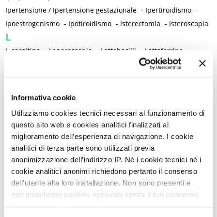
Ipertensione / Ipertensione gestazionale
-
Ipertiroidismo
-
Ipoestrogenismo
-
Ipotiroidismo
-
Isterectomia
-
Isteroscopia
L
L-carnitina
-
Laparoscopia
-
Lattobacilli
-
Lattoferrina
-
Legislazione
-
Lesioni intraepiteliali squamose di alto grado della vulva
-
Lichen planus
-
Lichen sclerosus
-
Lichen simplex chronicus
-
Informativa cookie
Linee guida cliniche
-
Linfedema
-
Linfoma di Hodgkin
-
Utilizziamo cookies tecnici necessari al funzionamento di
Lockdown
-
Long Covid
-
Lubrificazione vaginale
-
questo sito web e cookies analitici finalizzati al
Lupus eritematoso sistemico
-
Luteolina
-
Lutto
miglioramento dell’esperienza di navigazione. I cookie
M
analitici di terza parte sono utilizzati previa
Magnesio
-
Mal di schiena
-
Malattia infiammatoria cronica
-
anonimizzazione dell’indirizzo IP. Né i cookie tecnici né i
cookie analitici anonimi richiedono pertanto il consenso
Malattia infiammatoria pelvica
-
Malattia reumatica
-
dell’utente alla loro installazione. Non sono presenti e
Malattie allergiche
-
Malattie autoimmuni
-
non installiamo cookies opzionali senza il tuo consenso.
Malattie immunomediate
-
Malattie infiammatorie intestinali
Per maggiori informazioni ti invitiamo a leggere
-
Malattie metaboliche
-
Malattie neurologiche
-