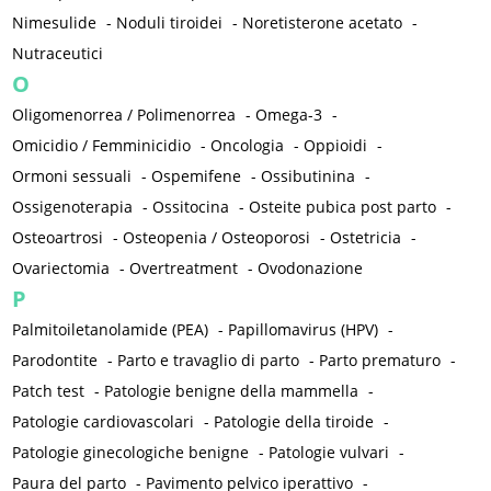
Nimesulide
-
Noduli tiroidei
-
Noretisterone acetato
-
Nutraceutici
O
Oligomenorrea / Polimenorrea
-
Omega-3
-
Omicidio / Femminicidio
-
Oncologia
-
Oppioidi
-
Ormoni sessuali
-
Ospemifene
-
Ossibutinina
-
Ossigenoterapia
-
Ossitocina
-
Osteite pubica post parto
-
Osteoartrosi
-
Osteopenia / Osteoporosi
-
Ostetricia
-
Ovariectomia
-
Overtreatment
-
Ovodonazione
P
Palmitoiletanolamide (PEA)
-
Papillomavirus (HPV)
-
Parodontite
-
Parto e travaglio di parto
-
Parto prematuro
-
Patch test
-
Patologie benigne della mammella
-
Patologie cardiovascolari
-
Patologie della tiroide
-
Patologie ginecologiche benigne
-
Patologie vulvari
-
Paura del parto
-
Pavimento pelvico iperattivo
-