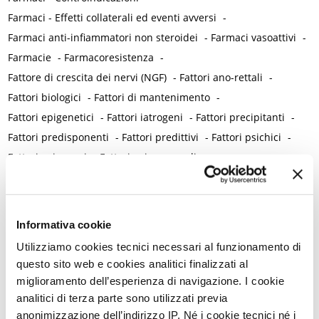
Farmaci - Effetti collaterali ed eventi avversi
-
Farmaci anti-infiammatori non steroidei
-
Farmaci vasoattivi
-
Farmacie
-
Farmacoresistenza
-
Fattore di crescita dei nervi (NGF)
-
Fattori ano-rettali
-
Fattori biologici
-
Fattori di mantenimento
-
Fattori epigenetici
-
Fattori iatrogeni
-
Fattori precipitanti
-
Fattori predisponenti
-
Fattori predittivi
-
Fattori psichici
-
Fattori psicogeni
-
Fattori psicosessuali
-
Fattori psicosomatici
-
Fattori relazionali
-
Fattori vasoattivi
-
Fecondazione assistita
-
Fenotipizzazione del dolore
-
Fenticonazolo
-
Ferritina
-
Ferro
-
Fertilità / Infertilità
-
Informativa cookie
Fezolinetant
-
Fibromatosi uterina
-
Fibromialgia
-
Utilizziamo cookies tecnici necessari al funzionamento di
Fibromialgia giovanile
-
Fisioterapia
-
Fitoestrogeni
-
questo sito web e cookies analitici finalizzati al
Fitoterapia
-
Fluconazolo
-
Fluoxetina
-
Fobia
-
Follow up
-
miglioramento dell’esperienza di navigazione. I cookie
Formazione medica
-
Frattura del femore
-
analitici di terza parte sono utilizzati previa
anonimizzazione dell’indirizzo IP. Né i cookie tecnici né i
Fumo / Tabagismo
-
Funzionalità epatica
-
Funzione sessuale