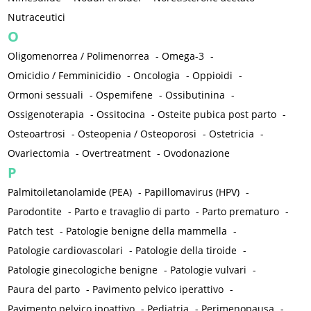
Nutraceutici
O
Oligomenorrea / Polimenorrea
-
Omega-3
-
Omicidio / Femminicidio
-
Oncologia
-
Oppioidi
-
Ormoni sessuali
-
Ospemifene
-
Ossibutinina
-
Ossigenoterapia
-
Ossitocina
-
Osteite pubica post parto
-
Osteoartrosi
-
Osteopenia / Osteoporosi
-
Ostetricia
-
Ovariectomia
-
Overtreatment
-
Ovodonazione
P
Palmitoiletanolamide (PEA)
-
Papillomavirus (HPV)
-
Parodontite
-
Parto e travaglio di parto
-
Parto prematuro
-
Patch test
-
Patologie benigne della mammella
-
Patologie cardiovascolari
-
Patologie della tiroide
-
Patologie ginecologiche benigne
-
Patologie vulvari
-
Paura del parto
-
Pavimento pelvico iperattivo
-
Pavimento pelvico ipoattivo
-
Pediatria
-
Perimenopausa
-