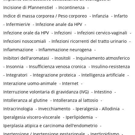
Incisione di Pfannenstiel
-
Incontinenza
-
Indice di massa corporea / Peso corporeo
-
Infanzia
-
Infarto
-
Infermieri/e
-
Infezione anale da HPV
-
Infezione orale da HPV
-
Infezioni
-
Infezioni cervico-vaginali
-
Infezioni nosocomiali
-
Infezioni ricorrenti del tratto urinario
-
Infiammazione
-
Infiammazione neurogena
-
Inibitori dell'aromatasi
-
Inositoli
-
Inquinamento atmosferico
-
Insonnia
-
Insufficienza venosa cronica
-
Insulino-resistenza
-
Integratori
-
Integrazione proteica
-
Intelligenza artificiale
-
Interazione uomo-animale
-
Internet
-
Interruzione volontaria di gravidanza (IVG)
-
Intestino
-
Intolleranza al glutine
-
Intolleranza al lattosio
-
Intracrinologia
-
Invecchiamento
-
Iperalgesia - Allodinia
-
Iperalgesia viscero-viscerale
-
Iperlipidemia
-
Iperplasia atipica e carcinoma dell'endometrio
-
Ipertensione / Ipertensione gestazionale
-
Ipertiroidismo
-