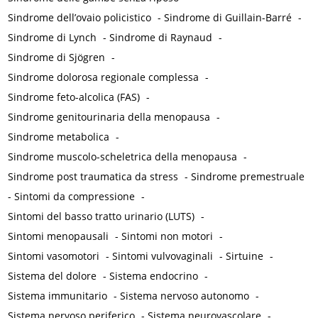
Sindrome dell’ovaio policistico
-
Sindrome di Guillain-Barré
-
Sindrome di Lynch
-
Sindrome di Raynaud
-
Sindrome di Sjögren
-
Sindrome dolorosa regionale complessa
-
Sindrome feto-alcolica (FAS)
-
Sindrome genitourinaria della menopausa
-
Sindrome metabolica
-
Sindrome muscolo-scheletrica della menopausa
-
Sindrome post traumatica da stress
-
Sindrome premestruale
-
Sintomi da compressione
-
Sintomi del basso tratto urinario (LUTS)
-
Sintomi menopausali
-
Sintomi non motori
-
Sintomi vasomotori
-
Sintomi vulvovaginali
-
Sirtuine
-
Sistema del dolore
-
Sistema endocrino
-
Sistema immunitario
-
Sistema nervoso autonomo
-
Sistema nervoso periferico
-
Sistema neurovascolare
-