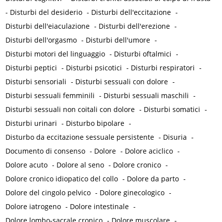
-
Disturbi del desiderio
-
Disturbi dell'eccitazione
-
Disturbi dell'eiaculazione
-
Disturbi dell'erezione
-
Disturbi dell'orgasmo
-
Disturbi dell'umore
-
Disturbi motori del linguaggio
-
Disturbi oftalmici
-
Disturbi peptici
-
Disturbi psicotici
-
Disturbi respiratori
-
Disturbi sensoriali
-
Disturbi sessuali con dolore
-
Disturbi sessuali femminili
-
Disturbi sessuali maschili
-
Disturbi sessuali non coitali con dolore
-
Disturbi somatici
-
Disturbi urinari
-
Disturbo bipolare
-
Disturbo da eccitazione sessuale persistente
-
Disuria
-
Documento di consenso
-
Dolore
-
Dolore aciclico
-
Dolore acuto
-
Dolore al seno
-
Dolore cronico
-
Dolore cronico idiopatico del collo
-
Dolore da parto
-
Dolore del cingolo pelvico
-
Dolore ginecologico
-
Dolore iatrogeno
-
Dolore intestinale
-
Dolore lombo-sacrale cronico
-
Dolore muscolare
-