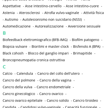
Aspettative
-
Asse intestino-cervello
-
Asse intestino-cuore
-
Astenia
-
Aterosclerosi
-
Atrofia vulvo-vaginale
-
Attività fisica
-
Autismo
-
Autolesionismo non suicidario (NSSI)
-
Automedicazione
-
Autorealizzazione
-
Avversione sessuale
B
Biofeedback elettromiografico (BFB-IMG)
-
Biofilm patogeno
-
Biopsia vulvare
-
Bioritmi e master-clock
-
Bisfenolo A (BPA)
-
Black cohosh
-
Blocco del ganglio impari
-
Brimapitide
-
Broncopneumopatia cronica ostruttiva
C
Calcio
-
Calendula
-
Cancro del collo dell'utero
-
Cancro del polmone
-
Cancro della vagina
-
Cancro della vulva
-
Cancro endometriale
-
Cancro ginecologico
-
Cancro ovarico
-
Cancro ovarico epiteliale
-
Cancro solido
-
Cancro tiroideo
-
Candida
-
Candidosi vulvo-vaginale
-
Capacità funzionale
-