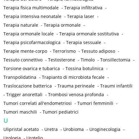
Terapia fisica multimodale
-
Terapia infiltrativa
-
Terapia intensiva neonatale
-
Terapia laser
-
Terapia naturale
-
Terapia ormonale
-
Terapia ormonale locale
-
Terapia ormonale sostitutiva
-
Terapia psicofarmacologica
-
Terapia sessuale
-
Terapie mente-corpo
-
Terrorismo
-
Tessuto adiposo
-
Tessuto connettivo
-
Testosterone
-
Timolo
-
Tonsillectomia
-
Torsione ovarica e tubarica
-
Tossina botulinica
-
Transpolidatina
-
Trapianto di microbiota fecale
-
Traslocazione batterica
-
Trauma perineale
-
Traumi infantili
-
Trigger anorettali
-
Trombosi venosa profonda
-
Tumori correlati all'endometriosi
-
Tumori femminili
-
Tumori maschili
-
Tumori pediatrici
U
Ulipristal acetato
-
Uretra
-
Urobioma
-
Uroginecologia
-
Urologia
-
Urotelio