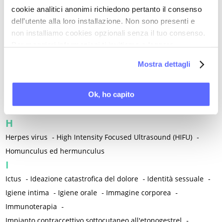
cookie analitici anonimi richiedono pertanto il consenso
-
Funzione sessuale femminile
-
Funzione sessuale maschile
-
dell’utente alla loro installazione. Non sono presenti e
Funzioni cognitive
-
Fusobacterium
non installiamo cookies opzionali senza il tuo consenso.
G
Per maggiori informazioni ti invitiamo a leggere
Gabapentin
-
Galectine
-
Gardnerella vaginalis
-
la nostra
Cookie Policy
.
Mostra dettagli
Gastroenterite infettiva acuta
-
Gastroenterologia / Disturbi gastrointestinali
-
Genetica
-
Ok, ho capito
Gentilezza
-
Ginecologia
-
Glaucoma
-
Glutammina
-
Gravidanza
H
Herpes virus
-
High Intensity Focused Ultrasound (HIFU)
-
Homunculus ed hermunculus
I
Ictus
-
Ideazione catastrofica del dolore
-
Identità sessuale
-
Igiene intima
-
Igiene orale
-
Immagine corporea
-
Immunoterapia
-
Impianto contraccettivo sottocutaneo all'etonogestrel
-