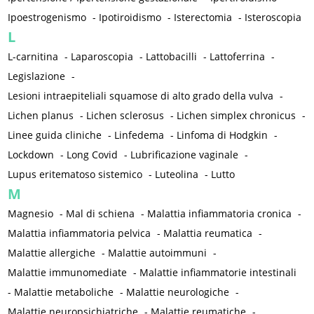
Ipoestrogenismo
-
Ipotiroidismo
-
Isterectomia
-
Isteroscopia
L
L-carnitina
-
Laparoscopia
-
Lattobacilli
-
Lattoferrina
-
Legislazione
-
Lesioni intraepiteliali squamose di alto grado della vulva
-
Lichen planus
-
Lichen sclerosus
-
Lichen simplex chronicus
-
Linee guida cliniche
-
Linfedema
-
Linfoma di Hodgkin
-
Lockdown
-
Long Covid
-
Lubrificazione vaginale
-
Lupus eritematoso sistemico
-
Luteolina
-
Lutto
M
Magnesio
-
Mal di schiena
-
Malattia infiammatoria cronica
-
Malattia infiammatoria pelvica
-
Malattia reumatica
-
Malattie allergiche
-
Malattie autoimmuni
-
Malattie immunomediate
-
Malattie infiammatorie intestinali
-
Malattie metaboliche
-
Malattie neurologiche
-
Malattie neuropsichiatriche
-
Malattie reumatiche
-