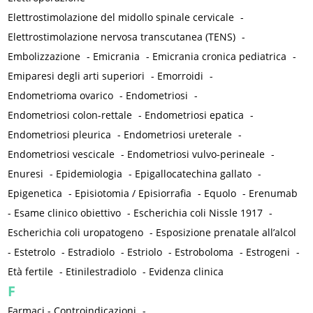
Elettrostimolazione del midollo spinale cervicale
-
Elettrostimolazione nervosa transcutanea (TENS)
-
Embolizzazione
-
Emicrania
-
Emicrania cronica pediatrica
-
Emiparesi degli arti superiori
-
Emorroidi
-
Endometrioma ovarico
-
Endometriosi
-
Endometriosi colon-rettale
-
Endometriosi epatica
-
Endometriosi pleurica
-
Endometriosi ureterale
-
Endometriosi vescicale
-
Endometriosi vulvo-perineale
-
Enuresi
-
Epidemiologia
-
Epigallocatechina gallato
-
Epigenetica
-
Episiotomia / Episiorrafia
-
Equolo
-
Erenumab
-
Esame clinico obiettivo
-
Escherichia coli Nissle 1917
-
Escherichia coli uropatogeno
-
Esposizione prenatale all’alcol
-
Estetrolo
-
Estradiolo
-
Estriolo
-
Estroboloma
-
Estrogeni
-
Età fertile
-
Etinilestradiolo
-
Evidenza clinica
F
Farmaci - Controindicazioni
-