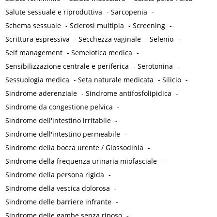
Salute sessuale e riproduttiva
-
Sarcopenia
-
Schema sessuale
-
Sclerosi multipla
-
Screening
-
Scrittura espressiva
-
Secchezza vaginale
-
Selenio
-
Self management
-
Semeiotica medica
-
Sensibilizzazione centrale e periferica
-
Serotonina
-
Sessuologia medica
-
Seta naturale medicata
-
Silicio
-
Sindrome aderenziale
-
Sindrome antifosfolipidica
-
Sindrome da congestione pelvica
-
Sindrome dell'intestino irritabile
-
Sindrome dell'intestino permeabile
-
Sindrome della bocca urente / Glossodinia
-
Sindrome della frequenza urinaria miofasciale
-
Sindrome della persona rigida
-
Sindrome della vescica dolorosa
-
Sindrome delle barriere infrante
-
Sindrome delle gambe senza riposo
-