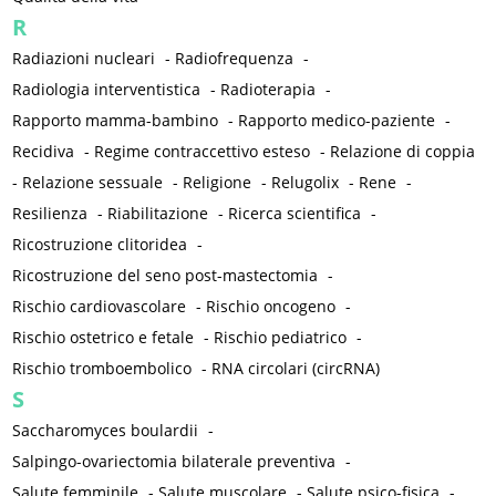
R
Radiazioni nucleari
-
Radiofrequenza
-
Radiologia interventistica
-
Radioterapia
-
Rapporto mamma-bambino
-
Rapporto medico-paziente
-
Recidiva
-
Regime contraccettivo esteso
-
Relazione di coppia
-
Relazione sessuale
-
Religione
-
Relugolix
-
Rene
-
Resilienza
-
Riabilitazione
-
Ricerca scientifica
-
Ricostruzione clitoridea
-
Ricostruzione del seno post-mastectomia
-
Rischio cardiovascolare
-
Rischio oncogeno
-
Rischio ostetrico e fetale
-
Rischio pediatrico
-
Rischio tromboembolico
-
RNA circolari (circRNA)
S
Saccharomyces boulardii
-
Salpingo-ovariectomia bilaterale preventiva
-
Salute femminile
-
Salute muscolare
-
Salute psico-fisica
-