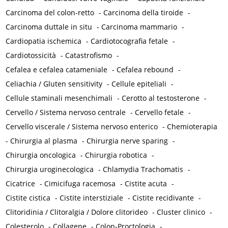
Carcinoma del colon-retto
-
Carcinoma della tiroide
-
Carcinoma duttale in situ
-
Carcinoma mammario
-
Cardiopatia ischemica
-
Cardiotocografia fetale
-
Cardiotossicità
-
Catastrofismo
-
Cefalea e cefalea catameniale
-
Cefalea rebound
-
Celiachia / Gluten sensitivity
-
Cellule epiteliali
-
Cellule staminali mesenchimali
-
Cerotto al testosterone
-
Cervello / Sistema nervoso centrale
-
Cervello fetale
-
Cervello viscerale / Sistema nervoso enterico
-
Chemioterapia
-
Chirurgia al plasma
-
Chirurgia nerve sparing
-
Chirurgia oncologica
-
Chirurgia robotica
-
Chirurgia uroginecologica
-
Chlamydia Trachomatis
-
Cicatrice
-
Cimicifuga racemosa
-
Cistite acuta
-
Cistite cistica
-
Cistite interstiziale
-
Cistite recidivante
-
Clitoridinia / Clitoralgia / Dolore clitorideo
-
Cluster clinico
-
Colesterolo
-
Collagene
-
Colon-Proctologia
-