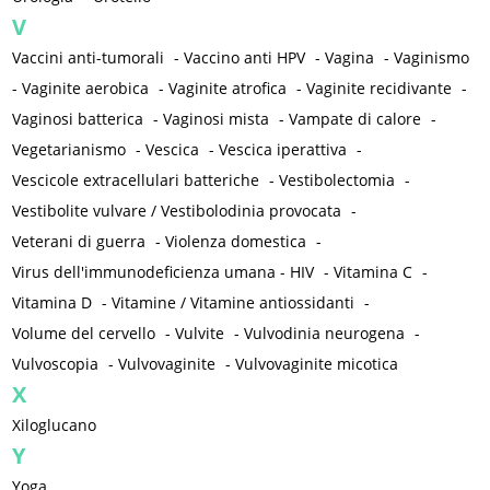
V
Vaccini anti-tumorali
-
Vaccino anti HPV
-
Vagina
-
Vaginismo
-
Vaginite aerobica
-
Vaginite atrofica
-
Vaginite recidivante
-
Vaginosi batterica
-
Vaginosi mista
-
Vampate di calore
-
Vegetarianismo
-
Vescica
-
Vescica iperattiva
-
Vescicole extracellulari batteriche
-
Vestibolectomia
-
Vestibolite vulvare / Vestibolodinia provocata
-
Veterani di guerra
-
Violenza domestica
-
Virus dell'immunodeficienza umana - HIV
-
Vitamina C
-
Vitamina D
-
Vitamine / Vitamine antiossidanti
-
Volume del cervello
-
Vulvite
-
Vulvodinia neurogena
-
Vulvoscopia
-
Vulvovaginite
-
Vulvovaginite micotica
X
Xiloglucano
Y
Yoga