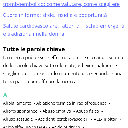
tromboembolico: come valutare, come scegliere
Cuore in forma: sfide, insidie e opportunità
Salute cardiovascolare: fattori di rischio emergenti
e tradizionali nella donna
Tutte le parole chiave
La ricerca può essere effettuata anche cliccando su una
delle parole chiave sotto elencate, ed eventualmente
scegliendo in un secondo momento una seconda e una
terza parola per affinare la ricerca.
A
Abbigliamento
-
Ablazione termica in radiofrequenza
-
Aborto spontaneo
-
Abuso emotivo
-
Abuso fisico
-
Abuso sessuale
-
Accidenti cerebrovascolari
-
ACE-inibitori
-
Acido alfa-lipoico (ALA)
-
Acido butirrico
-