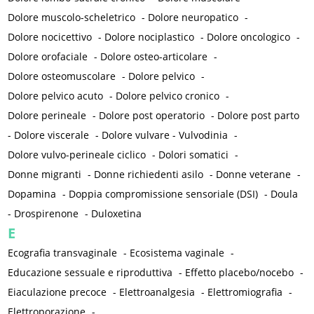
Dolore muscolo-scheletrico
-
Dolore neuropatico
-
Dolore nocicettivo
-
Dolore nociplastico
-
Dolore oncologico
-
Dolore orofaciale
-
Dolore osteo-articolare
-
Dolore osteomuscolare
-
Dolore pelvico
-
Dolore pelvico acuto
-
Dolore pelvico cronico
-
Dolore perineale
-
Dolore post operatorio
-
Dolore post parto
-
Dolore viscerale
-
Dolore vulvare - Vulvodinia
-
Dolore vulvo-perineale ciclico
-
Dolori somatici
-
Donne migranti
-
Donne richiedenti asilo
-
Donne veterane
-
Dopamina
-
Doppia compromissione sensoriale (DSI)
-
Doula
-
Drospirenone
-
Duloxetina
E
Ecografia transvaginale
-
Ecosistema vaginale
-
Educazione sessuale e riproduttiva
-
Effetto placebo/nocebo
-
Eiaculazione precoce
-
Elettroanalgesia
-
Elettromiografia
-
Elettroporazione
-