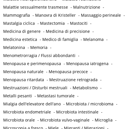
Malattie sessualmente trasmesse
-
Malnutrizione
-
Mammografia
-
Manovra di Kristeller
-
Massaggio perineale
-
Mastalgia ciclica
-
Mastectomia
-
Mastociti
-
Medicina di genere
-
Medicina di precisione
-
Medicina estetica
-
Medico di famiglia
-
Melanoma
-
Melatonina
-
Memoria
-
Menometrorragia / Flussi abbondanti
-
Menopausa e perimenopausa
-
Menopausa iatrogena
-
Menopausa naturale
-
Menopausa precoce
-
Menopausa ritardata
-
Mestruazione retrograda
-
Mestruazioni / Disturbi mestruali
-
Metabolismo
-
Metalli pesanti
-
Metastasi tumorale
-
Mialgia dell'elevatore dell'ano
-
Microbiota / microbioma
-
Microbiota endometriale
-
Microbiota intestinale
-
Microbiota orale
-
Microbiota vulvo-vaginale
-
Microglia
-
Microscopia a fresco
-
Miele
-
Migranti / Migrazioni
-