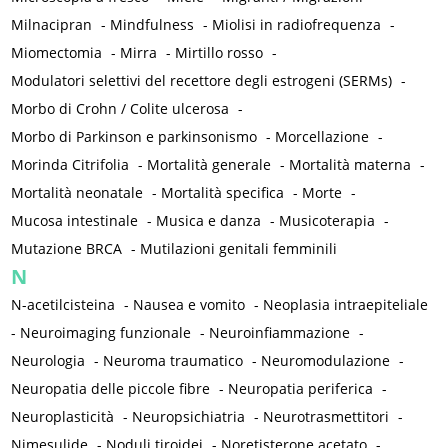
Milnacipran
-
Mindfulness
-
Miolisi in radiofrequenza
-
Miomectomia
-
Mirra
-
Mirtillo rosso
-
Modulatori selettivi del recettore degli estrogeni (SERMs)
-
Morbo di Crohn / Colite ulcerosa
-
Morbo di Parkinson e parkinsonismo
-
Morcellazione
-
Morinda Citrifolia
-
Mortalità generale
-
Mortalità materna
-
Mortalità neonatale
-
Mortalità specifica
-
Morte
-
Mucosa intestinale
-
Musica e danza
-
Musicoterapia
-
Mutazione BRCA
-
Mutilazioni genitali femminili
N
N-acetilcisteina
-
Nausea e vomito
-
Neoplasia intraepiteliale
-
Neuroimaging funzionale
-
Neuroinfiammazione
-
Neurologia
-
Neuroma traumatico
-
Neuromodulazione
-
Neuropatia delle piccole fibre
-
Neuropatia periferica
-
Neuroplasticità
-
Neuropsichiatria
-
Neurotrasmettitori
-
Nimesulide
-
Noduli tiroidei
-
Noretisterone acetato
-