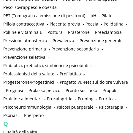
Peso, sovrappeso e obesità
-
PET (Tomografia a emissione di positroni)
-
pH
-
Pilates
-
Pillola contraccettiva
-
Placenta previa
-
Poesia
-
Polidatina
-
Polline e vitamina E
-
Postura
-
Prasterone
-
Preeclampsia
-
Pressione atmosferica
-
Prevalenza
-
Prevenzione generale
-
Prevenzione primaria
-
Prevenzione secondaria
-
Prevenzione selettiva
-
Probiotici, prebiotici, simbiotici e psicobiotici
-
Professionisti della salute
-
Profilattico
-
Progesterone/Progestinici
-
Progetto Vu-Net sul dolore vulvare
-
Prognosi
-
Prolasso pelvico
-
Pronto soccorso
-
Propoli
-
Proteine alimentari
-
Prucalopride
-
Pruning
-
Prurito
-
Psiconeuroimmunologia
-
Psicosi puerperale
-
Psicoterapia
-
Psoriasi
-
Puerperio
Q
Qualità della vita