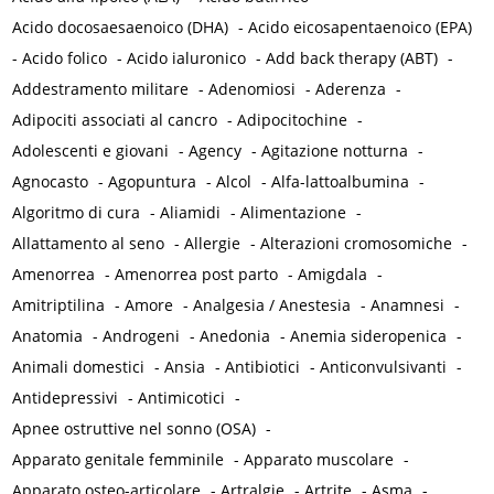
Acido docosaesaenoico (DHA)
-
Acido eicosapentaenoico (EPA)
-
Acido folico
-
Acido ialuronico
-
Add back therapy (ABT)
-
Addestramento militare
-
Adenomiosi
-
Aderenza
-
Adipociti associati al cancro
-
Adipocitochine
-
Adolescenti e giovani
-
Agency
-
Agitazione notturna
-
Agnocasto
-
Agopuntura
-
Alcol
-
Alfa-lattoalbumina
-
Algoritmo di cura
-
Aliamidi
-
Alimentazione
-
Allattamento al seno
-
Allergie
-
Alterazioni cromosomiche
-
Amenorrea
-
Amenorrea post parto
-
Amigdala
-
Amitriptilina
-
Amore
-
Analgesia / Anestesia
-
Anamnesi
-
Anatomia
-
Androgeni
-
Anedonia
-
Anemia sideropenica
-
Animali domestici
-
Ansia
-
Antibiotici
-
Anticonvulsivanti
-
Antidepressivi
-
Antimicotici
-
Apnee ostruttive nel sonno (OSA)
-
Apparato genitale femminile
-
Apparato muscolare
-
Apparato osteo-articolare
-
Artralgie
-
Artrite
-
Asma
-