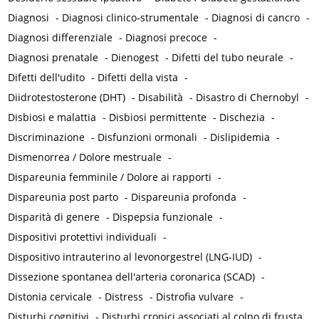
Diagnosi
-
Diagnosi clinico-strumentale
-
Diagnosi di cancro
-
Diagnosi differenziale
-
Diagnosi precoce
-
Diagnosi prenatale
-
Dienogest
-
Difetti del tubo neurale
-
Difetti dell'udito
-
Difetti della vista
-
Diidrotestosterone (DHT)
-
Disabilità
-
Disastro di Chernobyl
-
Disbiosi e malattia
-
Disbiosi permittente
-
Dischezia
-
Discriminazione
-
Disfunzioni ormonali
-
Dislipidemia
-
Dismenorrea / Dolore mestruale
-
Dispareunia femminile / Dolore ai rapporti
-
Dispareunia post parto
-
Dispareunia profonda
-
Disparità di genere
-
Dispepsia funzionale
-
Dispositivi protettivi individuali
-
Dispositivo intrauterino al levonorgestrel (LNG-IUD)
-
Dissezione spontanea dell'arteria coronarica (SCAD)
-
Distonia cervicale
-
Distress
-
Distrofia vulvare
-
Disturbi cognitivi
-
Disturbi cronici associati al colpo di frusta