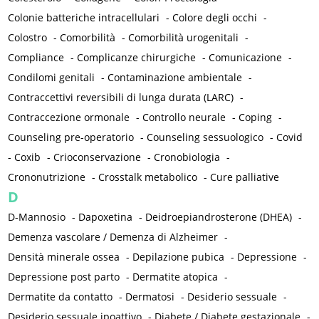
Colonie batteriche intracellulari
-
Colore degli occhi
-
Colostro
-
Comorbilità
-
Comorbilità urogenitali
-
Compliance
-
Complicanze chirurgiche
-
Comunicazione
-
Condilomi genitali
-
Contaminazione ambientale
-
Contraccettivi reversibili di lunga durata (LARC)
-
Contraccezione ormonale
-
Controllo neurale
-
Coping
-
Counseling pre-operatorio
-
Counseling sessuologico
-
Covid
-
Coxib
-
Crioconservazione
-
Cronobiologia
-
Crononutrizione
-
Crosstalk metabolico
-
Cure palliative
D
D-Mannosio
-
Dapoxetina
-
Deidroepiandrosterone (DHEA)
-
Demenza vascolare / Demenza di Alzheimer
-
Densità minerale ossea
-
Depilazione pubica
-
Depressione
-
Depressione post parto
-
Dermatite atopica
-
Dermatite da contatto
-
Dermatosi
-
Desiderio sessuale
-
Desiderio sessuale ipoattivo
-
Diabete / Diabete gestazionale
-