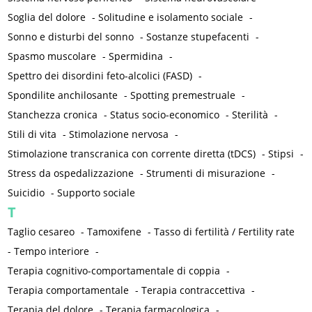
Soglia del dolore
-
Solitudine e isolamento sociale
-
Sonno e disturbi del sonno
-
Sostanze stupefacenti
-
Spasmo muscolare
-
Spermidina
-
Spettro dei disordini feto-alcolici (FASD)
-
Spondilite anchilosante
-
Spotting premestruale
-
Stanchezza cronica
-
Status socio-economico
-
Sterilità
-
Stili di vita
-
Stimolazione nervosa
-
Stimolazione transcranica con corrente diretta (tDCS)
-
Stipsi
-
Stress da ospedalizzazione
-
Strumenti di misurazione
-
Suicidio
-
Supporto sociale
T
Taglio cesareo
-
Tamoxifene
-
Tasso di fertilità / Fertility rate
-
Tempo interiore
-
Terapia cognitivo-comportamentale di coppia
-
Terapia comportamentale
-
Terapia contraccettiva
-
Terapia del dolore
-
Terapia farmacologica
-