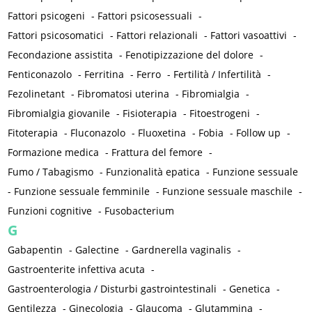
Fattori psicogeni
-
Fattori psicosessuali
-
Fattori psicosomatici
-
Fattori relazionali
-
Fattori vasoattivi
-
Fecondazione assistita
-
Fenotipizzazione del dolore
-
Fenticonazolo
-
Ferritina
-
Ferro
-
Fertilità / Infertilità
-
Fezolinetant
-
Fibromatosi uterina
-
Fibromialgia
-
Fibromialgia giovanile
-
Fisioterapia
-
Fitoestrogeni
-
Fitoterapia
-
Fluconazolo
-
Fluoxetina
-
Fobia
-
Follow up
-
Formazione medica
-
Frattura del femore
-
Fumo / Tabagismo
-
Funzionalità epatica
-
Funzione sessuale
-
Funzione sessuale femminile
-
Funzione sessuale maschile
-
Funzioni cognitive
-
Fusobacterium
G
Gabapentin
-
Galectine
-
Gardnerella vaginalis
-
Gastroenterite infettiva acuta
-
Gastroenterologia / Disturbi gastrointestinali
-
Genetica
-
Gentilezza
-
Ginecologia
-
Glaucoma
-
Glutammina
-