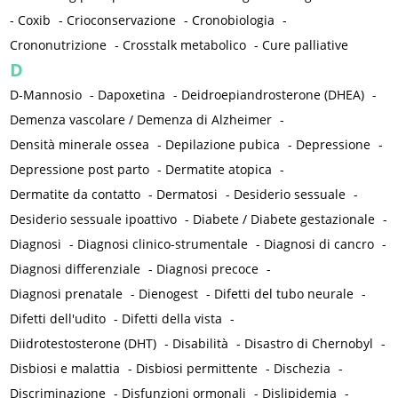
-
Coxib
-
Crioconservazione
-
Cronobiologia
-
Crononutrizione
-
Crosstalk metabolico
-
Cure palliative
D
D-Mannosio
-
Dapoxetina
-
Deidroepiandrosterone (DHEA)
-
Demenza vascolare / Demenza di Alzheimer
-
Densità minerale ossea
-
Depilazione pubica
-
Depressione
-
Depressione post parto
-
Dermatite atopica
-
Dermatite da contatto
-
Dermatosi
-
Desiderio sessuale
-
Desiderio sessuale ipoattivo
-
Diabete / Diabete gestazionale
-
Diagnosi
-
Diagnosi clinico-strumentale
-
Diagnosi di cancro
-
Diagnosi differenziale
-
Diagnosi precoce
-
Diagnosi prenatale
-
Dienogest
-
Difetti del tubo neurale
-
Difetti dell'udito
-
Difetti della vista
-
Diidrotestosterone (DHT)
-
Disabilità
-
Disastro di Chernobyl
-
Disbiosi e malattia
-
Disbiosi permittente
-
Dischezia
-
Discriminazione
-
Disfunzioni ormonali
-
Dislipidemia
-