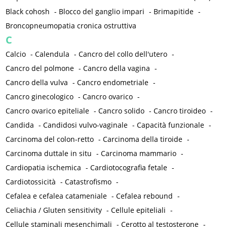
Black cohosh
-
Blocco del ganglio impari
-
Brimapitide
-
Broncopneumopatia cronica ostruttiva
C
Calcio
-
Calendula
-
Cancro del collo dell'utero
-
Cancro del polmone
-
Cancro della vagina
-
Cancro della vulva
-
Cancro endometriale
-
Cancro ginecologico
-
Cancro ovarico
-
Cancro ovarico epiteliale
-
Cancro solido
-
Cancro tiroideo
-
Candida
-
Candidosi vulvo-vaginale
-
Capacità funzionale
-
Carcinoma del colon-retto
-
Carcinoma della tiroide
-
Carcinoma duttale in situ
-
Carcinoma mammario
-
Cardiopatia ischemica
-
Cardiotocografia fetale
-
Cardiotossicità
-
Catastrofismo
-
Cefalea e cefalea catameniale
-
Cefalea rebound
-
Celiachia / Gluten sensitivity
-
Cellule epiteliali
-
Cellule staminali mesenchimali
-
Cerotto al testosterone
-