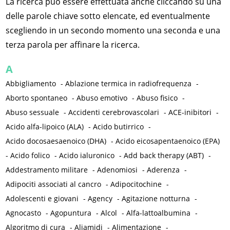
La ricerca può essere effettuata anche cliccando su una
delle parole chiave sotto elencate, ed eventualmente
scegliendo in un secondo momento una seconda e una
terza parola per affinare la ricerca.
A
Abbigliamento
-
Ablazione termica in radiofrequenza
-
Aborto spontaneo
-
Abuso emotivo
-
Abuso fisico
-
Abuso sessuale
-
Accidenti cerebrovascolari
-
ACE-inibitori
-
Acido alfa-lipoico (ALA)
-
Acido butirrico
-
Acido docosaesaenoico (DHA)
-
Acido eicosapentaenoico (EPA)
-
Acido folico
-
Acido ialuronico
-
Add back therapy (ABT)
-
Addestramento militare
-
Adenomiosi
-
Aderenza
-
Adipociti associati al cancro
-
Adipocitochine
-
Adolescenti e giovani
-
Agency
-
Agitazione notturna
-
Agnocasto
-
Agopuntura
-
Alcol
-
Alfa-lattoalbumina
-
Algoritmo di cura
-
Aliamidi
-
Alimentazione
-