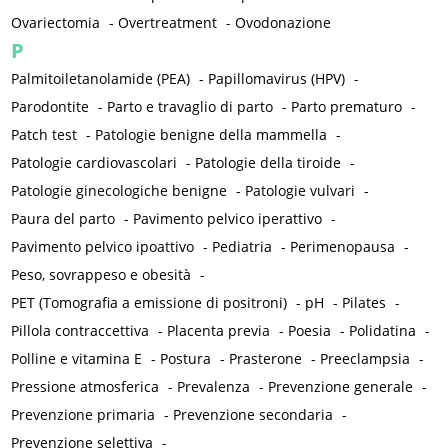
Ovariectomia
-
Overtreatment
-
Ovodonazione
P
Palmitoiletanolamide (PEA)
-
Papillomavirus (HPV)
-
Parodontite
-
Parto e travaglio di parto
-
Parto prematuro
-
Patch test
-
Patologie benigne della mammella
-
Patologie cardiovascolari
-
Patologie della tiroide
-
Patologie ginecologiche benigne
-
Patologie vulvari
-
Paura del parto
-
Pavimento pelvico iperattivo
-
Pavimento pelvico ipoattivo
-
Pediatria
-
Perimenopausa
-
Peso, sovrappeso e obesità
-
PET (Tomografia a emissione di positroni)
-
pH
-
Pilates
-
Pillola contraccettiva
-
Placenta previa
-
Poesia
-
Polidatina
-
Polline e vitamina E
-
Postura
-
Prasterone
-
Preeclampsia
-
Pressione atmosferica
-
Prevalenza
-
Prevenzione generale
-
Prevenzione primaria
-
Prevenzione secondaria
-
Prevenzione selettiva
-