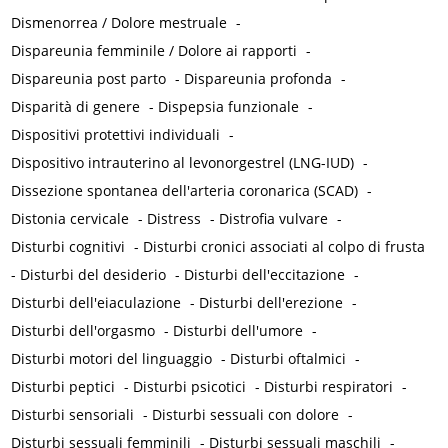
Dismenorrea / Dolore mestruale
-
Dispareunia femminile / Dolore ai rapporti
-
Dispareunia post parto
-
Dispareunia profonda
-
Disparità di genere
-
Dispepsia funzionale
-
Dispositivi protettivi individuali
-
Dispositivo intrauterino al levonorgestrel (LNG-IUD)
-
Dissezione spontanea dell'arteria coronarica (SCAD)
-
Distonia cervicale
-
Distress
-
Distrofia vulvare
-
Disturbi cognitivi
-
Disturbi cronici associati al colpo di frusta
-
Disturbi del desiderio
-
Disturbi dell'eccitazione
-
Disturbi dell'eiaculazione
-
Disturbi dell'erezione
-
Disturbi dell'orgasmo
-
Disturbi dell'umore
-
Disturbi motori del linguaggio
-
Disturbi oftalmici
-
Disturbi peptici
-
Disturbi psicotici
-
Disturbi respiratori
-
Disturbi sensoriali
-
Disturbi sessuali con dolore
-
Disturbi sessuali femminili
-
Disturbi sessuali maschili
-