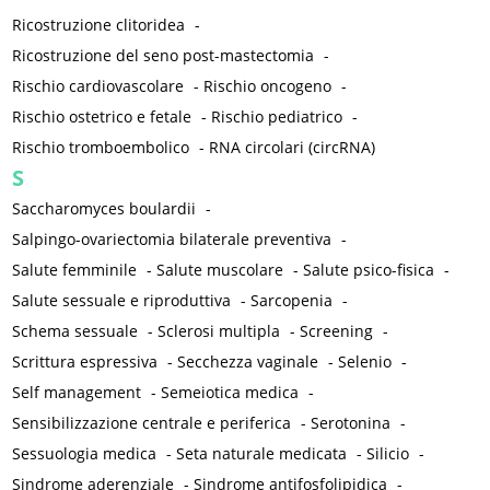
Ricostruzione clitoridea
-
Ricostruzione del seno post-mastectomia
-
Rischio cardiovascolare
-
Rischio oncogeno
-
Rischio ostetrico e fetale
-
Rischio pediatrico
-
Rischio tromboembolico
-
RNA circolari (circRNA)
S
Saccharomyces boulardii
-
Salpingo-ovariectomia bilaterale preventiva
-
Salute femminile
-
Salute muscolare
-
Salute psico-fisica
-
Salute sessuale e riproduttiva
-
Sarcopenia
-
Schema sessuale
-
Sclerosi multipla
-
Screening
-
Scrittura espressiva
-
Secchezza vaginale
-
Selenio
-
Self management
-
Semeiotica medica
-
Sensibilizzazione centrale e periferica
-
Serotonina
-
Sessuologia medica
-
Seta naturale medicata
-
Silicio
-
Sindrome aderenziale
-
Sindrome antifosfolipidica
-