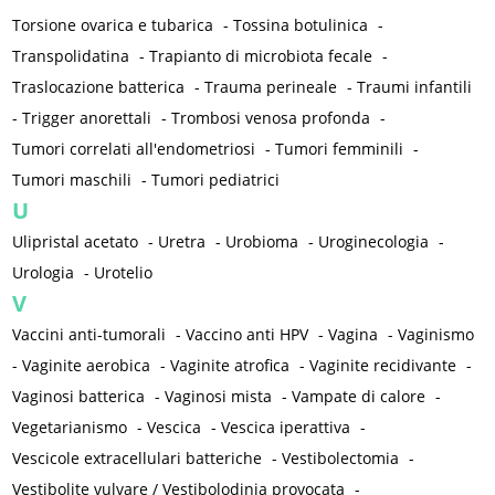
Torsione ovarica e tubarica
-
Tossina botulinica
-
Transpolidatina
-
Trapianto di microbiota fecale
-
Traslocazione batterica
-
Trauma perineale
-
Traumi infantili
-
Trigger anorettali
-
Trombosi venosa profonda
-
Tumori correlati all'endometriosi
-
Tumori femminili
-
Tumori maschili
-
Tumori pediatrici
U
Ulipristal acetato
-
Uretra
-
Urobioma
-
Uroginecologia
-
Urologia
-
Urotelio
V
Vaccini anti-tumorali
-
Vaccino anti HPV
-
Vagina
-
Vaginismo
-
Vaginite aerobica
-
Vaginite atrofica
-
Vaginite recidivante
-
Vaginosi batterica
-
Vaginosi mista
-
Vampate di calore
-
Vegetarianismo
-
Vescica
-
Vescica iperattiva
-
Vescicole extracellulari batteriche
-
Vestibolectomia
-
Vestibolite vulvare / Vestibolodinia provocata
-