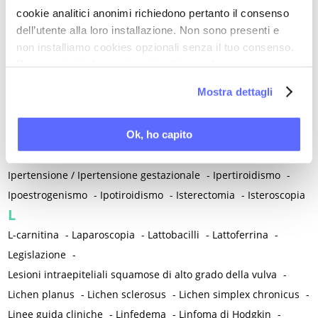
cookie analitici anonimi richiedono pertanto il consenso
-
Insonnia
-
Insufficienza venosa cronica
-
Insulino-resistenza
dell’utente alla loro installazione. Non sono presenti e
-
Integratori
-
Integrazione proteica
-
Intelligenza artificiale
-
non installiamo cookies opzionali senza il tuo consenso.
Interazione uomo-animale
-
Internet
-
Per maggiori informazioni ti invitiamo a leggere
Interruzione volontaria di gravidanza (IVG)
-
Intestino
-
la nostra
Cookie Policy
.
Mostra dettagli
Intolleranza al glutine
-
Intolleranza al lattosio
-
Intracrinologia
-
Invecchiamento
-
Iperalgesia - Allodinia
-
Ok, ho capito
Iperalgesia viscero-viscerale
-
Iperlipidemia
-
Iperplasia atipica e carcinoma dell'endometrio
-
Ipertensione / Ipertensione gestazionale
-
Ipertiroidismo
-
Ipoestrogenismo
-
Ipotiroidismo
-
Isterectomia
-
Isteroscopia
L
L-carnitina
-
Laparoscopia
-
Lattobacilli
-
Lattoferrina
-
Legislazione
-
Lesioni intraepiteliali squamose di alto grado della vulva
-
Lichen planus
-
Lichen sclerosus
-
Lichen simplex chronicus
-
Linee guida cliniche
-
Linfedema
-
Linfoma di Hodgkin
-