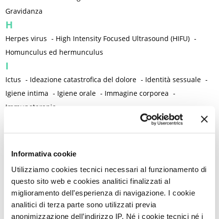
Gravidanza
H
Herpes virus
-
High Intensity Focused Ultrasound (HIFU)
-
Homunculus ed hermunculus
I
Ictus
-
Ideazione catastrofica del dolore
-
Identità sessuale
-
Igiene intima
-
Igiene orale
-
Immagine corporea
-
Immunoterapia
-
Impianto contraccettivo sottocutaneo all'etonogestrel
-
Incisione di Pfannenstiel
-
Incontinenza
-
Indice di massa corporea / Peso corporeo
-
Infanzia
-
Infarto
Informativa cookie
-
Infermieri/e
-
Infezione anale da HPV
-
Utilizziamo cookies tecnici necessari al funzionamento di
Infezione orale da HPV
-
Infezioni
-
Infezioni cervico-vaginali
-
questo sito web e cookies analitici finalizzati al
Infezioni nosocomiali
-
Infezioni ricorrenti del tratto urinario
-
miglioramento dell’esperienza di navigazione. I cookie
Infiammazione
-
Infiammazione neurogena
-
analitici di terza parte sono utilizzati previa
anonimizzazione dell’indirizzo IP. Né i cookie tecnici né i
Inibitori dell'aromatasi
-
Inositoli
-
Inquinamento atmosferico