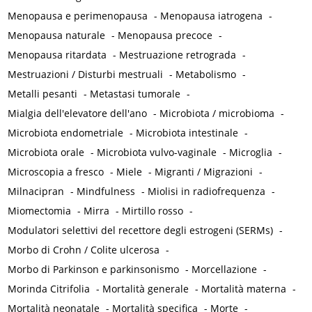
Menopausa e perimenopausa
-
Menopausa iatrogena
-
Menopausa naturale
-
Menopausa precoce
-
Menopausa ritardata
-
Mestruazione retrograda
-
Mestruazioni / Disturbi mestruali
-
Metabolismo
-
Metalli pesanti
-
Metastasi tumorale
-
Mialgia dell'elevatore dell'ano
-
Microbiota / microbioma
-
Microbiota endometriale
-
Microbiota intestinale
-
Microbiota orale
-
Microbiota vulvo-vaginale
-
Microglia
-
Microscopia a fresco
-
Miele
-
Migranti / Migrazioni
-
Milnacipran
-
Mindfulness
-
Miolisi in radiofrequenza
-
Miomectomia
-
Mirra
-
Mirtillo rosso
-
Modulatori selettivi del recettore degli estrogeni (SERMs)
-
Morbo di Crohn / Colite ulcerosa
-
Morbo di Parkinson e parkinsonismo
-
Morcellazione
-
Morinda Citrifolia
-
Mortalità generale
-
Mortalità materna
-
Mortalità neonatale
-
Mortalità specifica
-
Morte
-