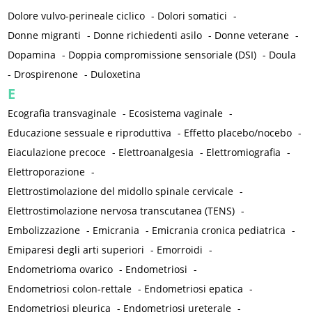
Dolore vulvo-perineale ciclico
-
Dolori somatici
-
Donne migranti
-
Donne richiedenti asilo
-
Donne veterane
-
Dopamina
-
Doppia compromissione sensoriale (DSI)
-
Doula
-
Drospirenone
-
Duloxetina
E
Ecografia transvaginale
-
Ecosistema vaginale
-
Educazione sessuale e riproduttiva
-
Effetto placebo/nocebo
-
Eiaculazione precoce
-
Elettroanalgesia
-
Elettromiografia
-
Elettroporazione
-
Elettrostimolazione del midollo spinale cervicale
-
Elettrostimolazione nervosa transcutanea (TENS)
-
Embolizzazione
-
Emicrania
-
Emicrania cronica pediatrica
-
Emiparesi degli arti superiori
-
Emorroidi
-
Endometrioma ovarico
-
Endometriosi
-
Endometriosi colon-rettale
-
Endometriosi epatica
-
Endometriosi pleurica
-
Endometriosi ureterale
-