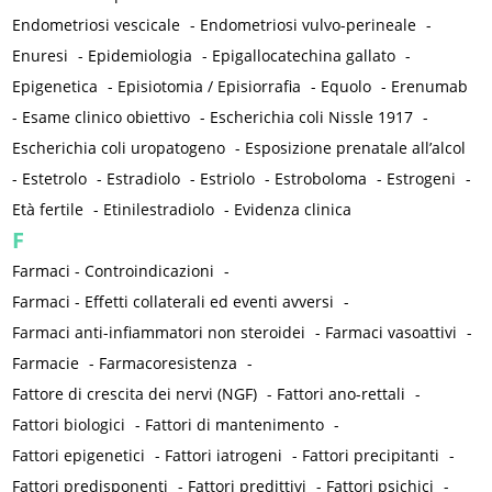
Endometriosi vescicale
-
Endometriosi vulvo-perineale
-
Enuresi
-
Epidemiologia
-
Epigallocatechina gallato
-
Epigenetica
-
Episiotomia / Episiorrafia
-
Equolo
-
Erenumab
-
Esame clinico obiettivo
-
Escherichia coli Nissle 1917
-
Escherichia coli uropatogeno
-
Esposizione prenatale all’alcol
-
Estetrolo
-
Estradiolo
-
Estriolo
-
Estroboloma
-
Estrogeni
-
Età fertile
-
Etinilestradiolo
-
Evidenza clinica
F
Farmaci - Controindicazioni
-
Farmaci - Effetti collaterali ed eventi avversi
-
Farmaci anti-infiammatori non steroidei
-
Farmaci vasoattivi
-
Farmacie
-
Farmacoresistenza
-
Fattore di crescita dei nervi (NGF)
-
Fattori ano-rettali
-
Fattori biologici
-
Fattori di mantenimento
-
Fattori epigenetici
-
Fattori iatrogeni
-
Fattori precipitanti
-
Fattori predisponenti
-
Fattori predittivi
-
Fattori psichici
-