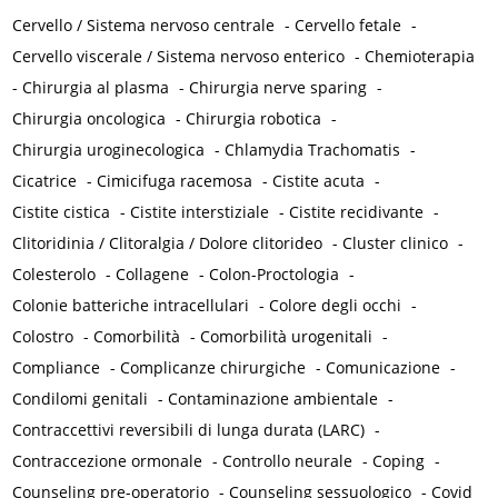
Cervello / Sistema nervoso centrale
-
Cervello fetale
-
Cervello viscerale / Sistema nervoso enterico
-
Chemioterapia
-
Chirurgia al plasma
-
Chirurgia nerve sparing
-
Chirurgia oncologica
-
Chirurgia robotica
-
Chirurgia uroginecologica
-
Chlamydia Trachomatis
-
Cicatrice
-
Cimicifuga racemosa
-
Cistite acuta
-
Cistite cistica
-
Cistite interstiziale
-
Cistite recidivante
-
Clitoridinia / Clitoralgia / Dolore clitorideo
-
Cluster clinico
-
Colesterolo
-
Collagene
-
Colon-Proctologia
-
Colonie batteriche intracellulari
-
Colore degli occhi
-
Colostro
-
Comorbilità
-
Comorbilità urogenitali
-
Compliance
-
Complicanze chirurgiche
-
Comunicazione
-
Condilomi genitali
-
Contaminazione ambientale
-
Contraccettivi reversibili di lunga durata (LARC)
-
Contraccezione ormonale
-
Controllo neurale
-
Coping
-
Counseling pre-operatorio
-
Counseling sessuologico
-
Covid