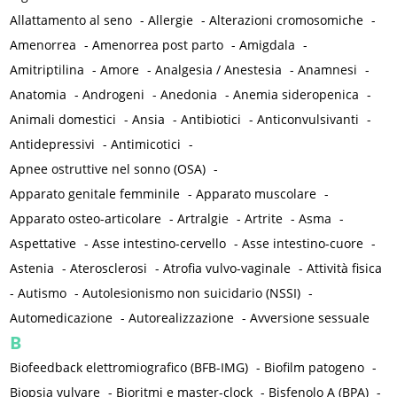
Allattamento al seno
-
Allergie
-
Alterazioni cromosomiche
-
Amenorrea
-
Amenorrea post parto
-
Amigdala
-
Amitriptilina
-
Amore
-
Analgesia / Anestesia
-
Anamnesi
-
Anatomia
-
Androgeni
-
Anedonia
-
Anemia sideropenica
-
Animali domestici
-
Ansia
-
Antibiotici
-
Anticonvulsivanti
-
Antidepressivi
-
Antimicotici
-
Apnee ostruttive nel sonno (OSA)
-
Apparato genitale femminile
-
Apparato muscolare
-
Apparato osteo-articolare
-
Artralgie
-
Artrite
-
Asma
-
Aspettative
-
Asse intestino-cervello
-
Asse intestino-cuore
-
Astenia
-
Aterosclerosi
-
Atrofia vulvo-vaginale
-
Attività fisica
-
Autismo
-
Autolesionismo non suicidario (NSSI)
-
Automedicazione
-
Autorealizzazione
-
Avversione sessuale
B
Biofeedback elettromiografico (BFB-IMG)
-
Biofilm patogeno
-
Biopsia vulvare
-
Bioritmi e master-clock
-
Bisfenolo A (BPA)
-