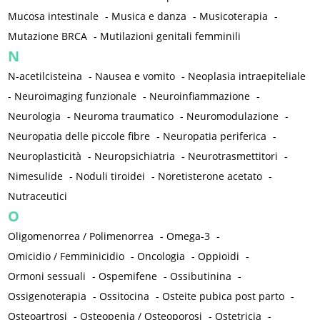
Mucosa intestinale
-
Musica e danza
-
Musicoterapia
-
Mutazione BRCA
-
Mutilazioni genitali femminili
N
N-acetilcisteina
-
Nausea e vomito
-
Neoplasia intraepiteliale
-
Neuroimaging funzionale
-
Neuroinfiammazione
-
Neurologia
-
Neuroma traumatico
-
Neuromodulazione
-
Neuropatia delle piccole fibre
-
Neuropatia periferica
-
Neuroplasticità
-
Neuropsichiatria
-
Neurotrasmettitori
-
Nimesulide
-
Noduli tiroidei
-
Noretisterone acetato
-
Nutraceutici
O
Oligomenorrea / Polimenorrea
-
Omega-3
-
Omicidio / Femminicidio
-
Oncologia
-
Oppioidi
-
Ormoni sessuali
-
Ospemifene
-
Ossibutinina
-
Ossigenoterapia
-
Ossitocina
-
Osteite pubica post parto
-
Osteoartrosi
-
Osteopenia / Osteoporosi
-
Ostetricia
-