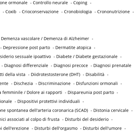
ione ormonale
-
Controllo neurale
-
Coping
-
-
Coxib
-
Crioconservazione
-
Cronobiologia
-
Crononutrizione
-
-
Demenza vascolare / Demenza di Alzheimer
-
-
Depressione post parto
-
Dermatite atopica
-
siderio sessuale ipoattivo
-
Diabete / Diabete gestazionale
-
-
Diagnosi differenziale
-
Diagnosi precoce
-
Diagnosi prenatale
tti della vista
-
Diidrotestosterone (DHT)
-
Disabilità
-
tente
-
Dischezia
-
Discriminazione
-
Disfunzioni ormonali
-
 femminile / Dolore ai rapporti
-
Dispareunia post parto
-
ionale
-
Dispositivi protettivi individuali
-
one spontanea dell'arteria coronarica (SCAD)
-
Distonia cervicale
-
ici associati al colpo di frusta
-
Disturbi del desiderio
-
i dell'erezione
-
Disturbi dell'orgasmo
-
Disturbi dell'umore
-