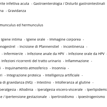
ite infettiva acuta
-
Gastroenterologia / Disturbi gastrointestinali
na
-
Gravidanza
munculus ed hermunculus
-
Igiene intima
-
Igiene orale
-
Immagine corporea
-
onogestrel
-
Incisione di Pfannenstiel
-
Incontinenza
-
-
Infermieri/e
-
Infezione anale da HPV
-
Infezione orale da HPV
-
Infezioni ricorrenti del tratto urinario
-
Infiammazione
-
i
-
Inquinamento atmosferico
-
Insonnia
-
ri
-
Integrazione proteica
-
Intelligenza artificiale
-
a di gravidanza (IVG)
-
Intestino
-
Intolleranza al glutine
-
peralgesia - Allodinia
-
Iperalgesia viscero-viscerale
-
Iperlipidemi
e / Ipertensione gestazionale
-
Ipertiroidismo
-
Ipoestrogenismo