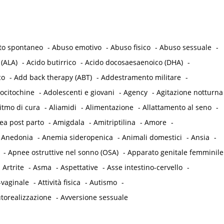
to spontaneo
-
Abuso emotivo
-
Abuso fisico
-
Abuso sessuale
-
 (ALA)
-
Acido butirrico
-
Acido docosaesaenoico (DHA)
-
co
-
Add back therapy (ABT)
-
Addestramento militare
-
ocitochine
-
Adolescenti e giovani
-
Agency
-
Agitazione notturna
itmo di cura
-
Aliamidi
-
Alimentazione
-
Allattamento al seno
-
a post parto
-
Amigdala
-
Amitriptilina
-
Amore
-
-
Anedonia
-
Anemia sideropenica
-
Animali domestici
-
Ansia
-
-
Apnee ostruttive nel sonno (OSA)
-
Apparato genitale femminile
-
Artrite
-
Asma
-
Aspettative
-
Asse intestino-cervello
-
-vaginale
-
Attività fisica
-
Autismo
-
torealizzazione
-
Avversione sessuale