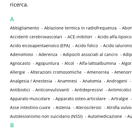
ricerca.
A
Abbigliamento
-
Ablazione termica in radiofrequenza
-
Abor
Accidenti cerebrovascolari
-
ACE-inibitori
-
Acido alfa-lipoico
Acido eicosapentaenoico (EPA)
-
Acido folico
-
Acido ialuroni
Adenomiosi
-
Aderenza
-
Adipociti associati al cancro
-
Adip
Agnocasto
-
Agopuntura
-
Alcol
-
Alfa-lattoalbumina
-
Algor
Allergie
-
Alterazioni cromosomiche
-
Amenorrea
-
Amenorre
Analgesia / Anestesia
-
Anamnesi
-
Anatomia
-
Androgeni
Antibiotici
-
Anticonvulsivanti
-
Antidepressivi
-
Antimicotici
Apparato muscolare
-
Apparato osteo-articolare
-
Artralgie
Asse intestino-cuore
-
Astenia
-
Aterosclerosi
-
Atrofia vulvo
Autolesionismo non suicidario (NSSI)
-
Automedicazione
-
Au
B