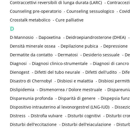
Contraccettivi reversibili di lunga durata (LARC)
-
Contraccez
Counseling pre-operatorio
-
Counseling sessuologico
-
Covid
Crosstalk metabolico
-
Cure palliative
D
D-Mannosio
-
Dapoxetina
-
Deidroepiandrosterone (DHEA)
Densità minerale ossea
-
Depilazione pubica
-
Depressione
Dermatite da contatto
-
Dermatosi
-
Desiderio sessuale
-
De
Diagnosi
-
Diagnosi clinico-strumentale
-
Diagnosi di cancro
Dienogest
-
Difetti del tubo neurale
-
Difetti dell'udito
-
Dife
Disastro di Chernobyl
-
Disbiosi e malattia
-
Disbiosi permit
Dislipidemia
-
Dismenorrea / Dolore mestruale
-
Dispareunia
Dispareunia profonda
-
Disparità di genere
-
Dispepsia funz
Dispositivo intrauterino al levonorgestrel (LNG-IUD)
-
Dissezi
Distress
-
Distrofia vulvare
-
Disturbi cognitivi
-
Disturbi cron
Disturbi dell'eccitazione
-
Disturbi dell'eiaculazione
-
Disturb