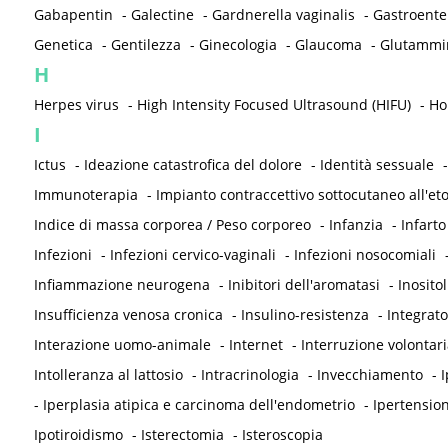
Gabapentin
-
Galectine
-
Gardnerella vaginalis
-
Gastroenter
Genetica
-
Gentilezza
-
Ginecologia
-
Glaucoma
-
Glutammi
H
Herpes virus
-
High Intensity Focused Ultrasound (HIFU)
-
Ho
I
Ictus
-
Ideazione catastrofica del dolore
-
Identità sessuale
Immunoterapia
-
Impianto contraccettivo sottocutaneo all'et
Indice di massa corporea / Peso corporeo
-
Infanzia
-
Infarto
Infezioni
-
Infezioni cervico-vaginali
-
Infezioni nosocomiali
Infiammazione neurogena
-
Inibitori dell'aromatasi
-
Inositol
Insufficienza venosa cronica
-
Insulino-resistenza
-
Integrato
Interazione uomo-animale
-
Internet
-
Interruzione volontari
Intolleranza al lattosio
-
Intracrinologia
-
Invecchiamento
-
I
-
Iperplasia atipica e carcinoma dell'endometrio
-
Ipertension
Ipotiroidismo
-
Isterectomia
-
Isteroscopia