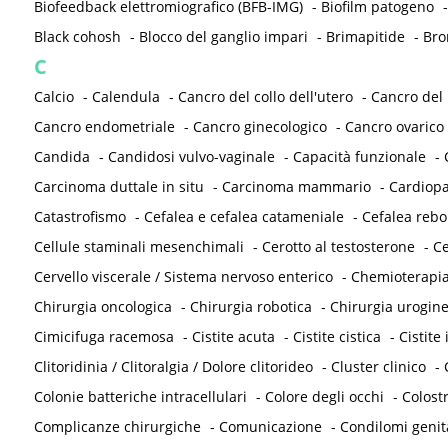
Biofeedback elettromiografico (BFB-IMG)
-
Biofilm patogeno
Black cohosh
-
Blocco del ganglio impari
-
Brimapitide
-
Bro
C
Calcio
-
Calendula
-
Cancro del collo dell'utero
-
Cancro del
Cancro endometriale
-
Cancro ginecologico
-
Cancro ovarico
Candida
-
Candidosi vulvo-vaginale
-
Capacità funzionale
-
Carcinoma duttale in situ
-
Carcinoma mammario
-
Cardiopa
Catastrofismo
-
Cefalea e cefalea catameniale
-
Cefalea reb
Cellule staminali mesenchimali
-
Cerotto al testosterone
-
Ce
Cervello viscerale / Sistema nervoso enterico
-
Chemioterapi
Chirurgia oncologica
-
Chirurgia robotica
-
Chirurgia urogine
Cimicifuga racemosa
-
Cistite acuta
-
Cistite cistica
-
Cistite 
Clitoridinia / Clitoralgia / Dolore clitorideo
-
Cluster clinico
-
Colonie batteriche intracellulari
-
Colore degli occhi
-
Colost
Complicanze chirurgiche
-
Comunicazione
-
Condilomi genit