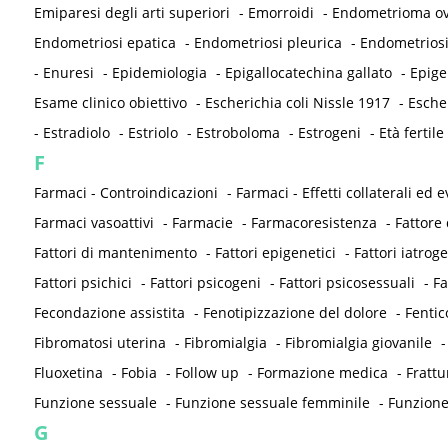
Emiparesi degli arti superiori
-
Emorroidi
-
Endometrioma ov
Endometriosi epatica
-
Endometriosi pleurica
-
Endometriosi
-
Enuresi
-
Epidemiologia
-
Epigallocatechina gallato
-
Epige
Esame clinico obiettivo
-
Escherichia coli Nissle 1917
-
Esche
-
Estradiolo
-
Estriolo
-
Estroboloma
-
Estrogeni
-
Età fertile
F
Farmaci - Controindicazioni
-
Farmaci - Effetti collaterali ed e
Farmaci vasoattivi
-
Farmacie
-
Farmacoresistenza
-
Fattore 
Fattori di mantenimento
-
Fattori epigenetici
-
Fattori iatrog
Fattori psichici
-
Fattori psicogeni
-
Fattori psicosessuali
-
Fa
Fecondazione assistita
-
Fenotipizzazione del dolore
-
Fentic
Fibromatosi uterina
-
Fibromialgia
-
Fibromialgia giovanile
Fluoxetina
-
Fobia
-
Follow up
-
Formazione medica
-
Frattu
Funzione sessuale
-
Funzione sessuale femminile
-
Funzione
G