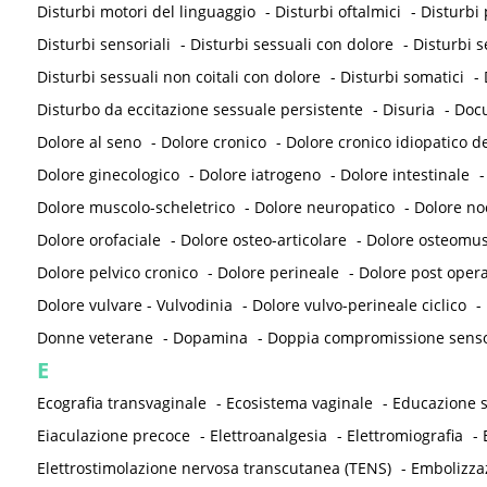
Disturbi motori del linguaggio
-
Disturbi oftalmici
-
Disturbi 
Disturbi sensoriali
-
Disturbi sessuali con dolore
-
Disturbi s
Disturbi sessuali non coitali con dolore
-
Disturbi somatici
-
Disturbo da eccitazione sessuale persistente
-
Disuria
-
Doc
Dolore al seno
-
Dolore cronico
-
Dolore cronico idiopatico de
Dolore ginecologico
-
Dolore iatrogeno
-
Dolore intestinale
Dolore muscolo-scheletrico
-
Dolore neuropatico
-
Dolore noc
Dolore orofaciale
-
Dolore osteo-articolare
-
Dolore osteomus
Dolore pelvico cronico
-
Dolore perineale
-
Dolore post opera
Dolore vulvare - Vulvodinia
-
Dolore vulvo-perineale ciclico
-
Donne veterane
-
Dopamina
-
Doppia compromissione sensor
E
Ecografia transvaginale
-
Ecosistema vaginale
-
Educazione s
Eiaculazione precoce
-
Elettroanalgesia
-
Elettromiografia
-
Elettrostimolazione nervosa transcutanea (TENS)
-
Embolizza