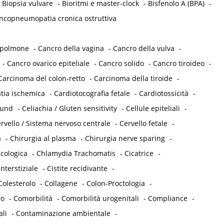
-
Biopsia vulvare
-
Bioritmi e master-clock
-
Bisfenolo A (BPA)
-
ncopneumopatia cronica ostruttiva
 polmone
-
Cancro della vagina
-
Cancro della vulva
-
-
Cancro ovarico epiteliale
-
Cancro solido
-
Cancro tiroideo
-
Carcinoma del colon-retto
-
Carcinoma della tiroide
-
tia ischemica
-
Cardiotocografia fetale
-
Cardiotossicità
-
ound
-
Celiachia / Gluten sensitivity
-
Cellule epiteliali
-
rvello / Sistema nervoso centrale
-
Cervello fetale
-
a
-
Chirurgia al plasma
-
Chirurgia nerve sparing
-
cologica
-
Chlamydia Trachomatis
-
Cicatrice
-
interstiziale
-
Cistite recidivante
-
Colesterolo
-
Collagene
-
Colon-Proctologia
-
ro
-
Comorbilità
-
Comorbilità urogenitali
-
Compliance
-
ali
-
Contaminazione ambientale
-