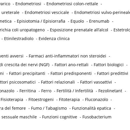
arico
-
Endometriosi
-
Endometriosi colon-rettale
-
 ureterale
-
Endometriosi vescicale
-
Endometriosi vulvo-perineal
netica
-
Episiotomia / Episiorrafia
-
Equolo
-
Erenumab
-
richia coli uropatogeno
-
Esposizione prenatale all’alcol
-
Estetrol
-
Etinilestradiolo
-
Evidenza clinica
venti avversi
-
Farmaci anti-infiammatori non steroidei
-
di crescita dei nervi (NGF)
-
Fattori ano-rettali
-
Fattori biologici
-
eni
-
Fattori precipitanti
-
Fattori predisponenti
-
Fattori predittivi
ttori psicosomatici
-
Fattori relazionali
-
Fattori vasoattivi
-
onazolo
-
Ferritina
-
Ferro
-
Fertilità / Infertilità
-
Fezolinetant
-
-
Fisioterapia
-
Fitoestrogeni
-
Fitoterapia
-
Fluconazolo
-
ra del femore
-
Fumo / Tabagismo
-
Funzionalità epatica
-
 sessuale maschile
-
Funzioni cognitive
-
Fusobacterium