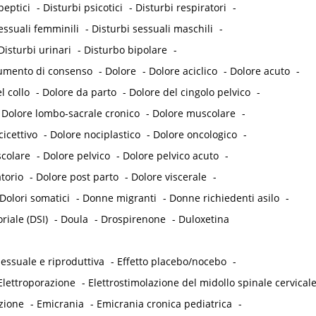
peptici
-
Disturbi psicotici
-
Disturbi respiratori
-
essuali femminili
-
Disturbi sessuali maschili
-
Disturbi urinari
-
Disturbo bipolare
-
umento di consenso
-
Dolore
-
Dolore aciclico
-
Dolore acuto
-
l collo
-
Dolore da parto
-
Dolore del cingolo pelvico
-
-
Dolore lombo-sacrale cronico
-
Dolore muscolare
-
icettivo
-
Dolore nociplastico
-
Dolore oncologico
-
colare
-
Dolore pelvico
-
Dolore pelvico acuto
-
torio
-
Dolore post parto
-
Dolore viscerale
-
Dolori somatici
-
Donne migranti
-
Donne richiedenti asilo
-
iale (DSI)
-
Doula
-
Drospirenone
-
Duloxetina
essuale e riproduttiva
-
Effetto placebo/nocebo
-
Elettroporazione
-
Elettrostimolazione del midollo spinale cervical
zione
-
Emicrania
-
Emicrania cronica pediatrica
-