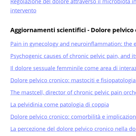
Regolazione del dolore attraverso il microbiota in
intervento
Aggiornamenti scientifici - Dolore pelvico
Pain in gynecology and neuroinflammation: the e
Psychogenic causes of chronic pelvic pain, and i
Il dolore sessuale femminile come area di interaz
Dolore pelvico cronico: mastociti e fisiopatologia
The mastcell, director of chronic pelvic pain orch
La pelvidinia come patologia di coppia
Dolore pelvico cronico: comorbilità e implicazio
La percezione del dolore pelvico cronico nella donn