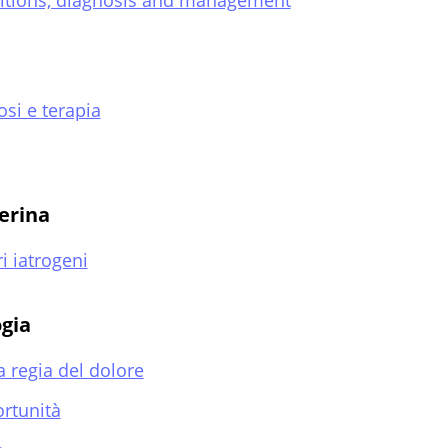
initions, diagnosis and management
si e terapia
terina
i iatrogeni
ogia
a regia del dolore
ortunità