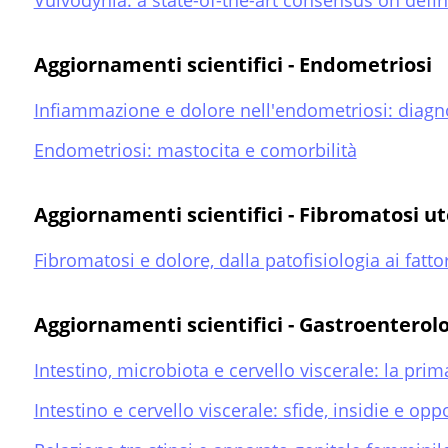
Vulvodynia: a state-of-the-art consensus on def
Aggiornamenti scientifici - Endometriosi
Infiammazione e dolore nell'endometriosi: diagno
Endometriosi: mastocita e comorbilità
Aggiornamenti scientifici - Fibromatosi u
Fibromatosi e dolore, dalla patofisiologia ai fattor
Aggiornamenti scientifici - Gastroenterol
Intestino, microbiota e cervello viscerale: la prim
Intestino e cervello viscerale: sfide, insidie e opp