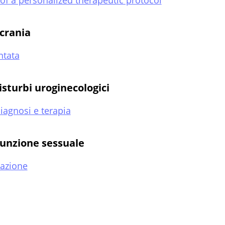
 of a personalized therapeutic protocol
icrania
ntata
disturbi uroginecologici
iagnosi e terapia
 funzione sessuale
tazione