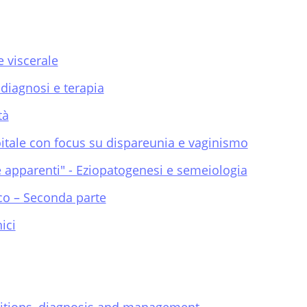
e viscerale
 diagnosi e terapia
tà
oitale con focus su dispareunia e vaginismo
e apparenti" - Eziopatogenesi e semeiologia
co – Seconda parte
ici