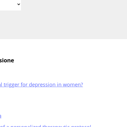
ssione
al trigger for depression in women?
a