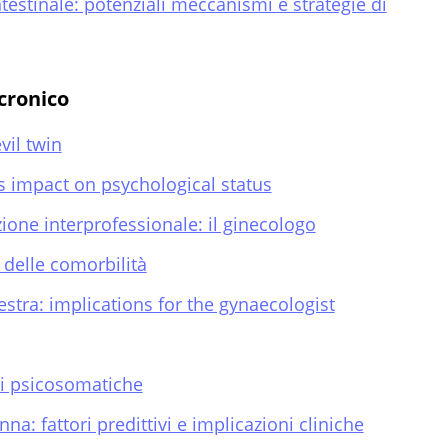
testinale: potenziali meccanismi e strategie di
 cronico
vil twin
ts impact on psychological status
ione interprofessionale: il ginecologo
 delle comorbilità
estra: implications for the gynaecologist
ni psicosomatiche
a: fattori predittivi e implicazioni cliniche