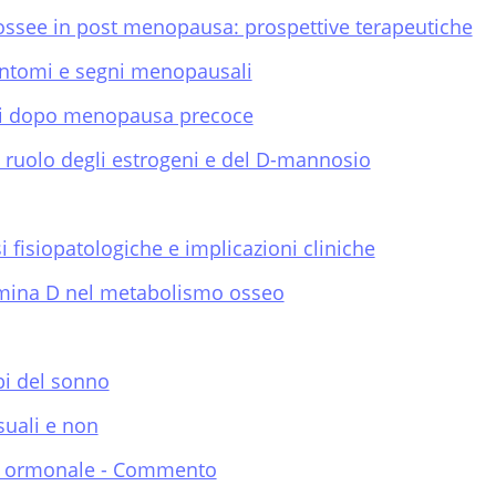
e ossee in post menopausa: prospettive terapeutiche
sintomi e segni menopausali
ili dopo menopausa precoce
ruolo degli estrogeni e del D-mannosio
 fisiopatologiche e implicazioni cliniche
tamina D nel metabolismo osseo
bi del sonno
suali e non
pia ormonale - Commento