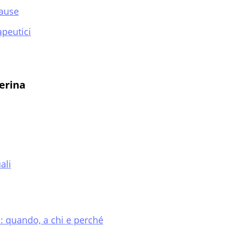
pause
apeutici
terina
ali
a: quando, a chi e perché