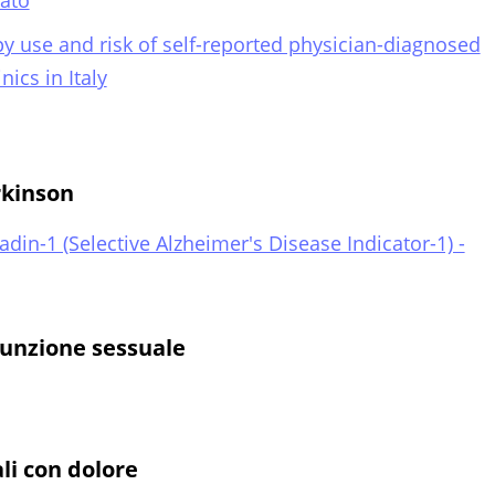
zato
 use and risk of self-reported physician-diagnosed
ics in Italy
rkinson
adin-1 (Selective Alzheimer's Disease Indicator-1) -
 funzione sessuale
li con dolore