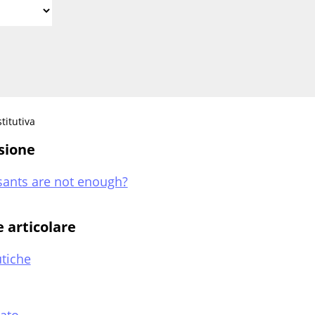
titutiva
ssione
ants are not enough?
e articolare
utiche