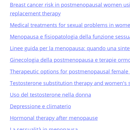
Breast cancer risk in postmenopausal women us
replacement therapy
Medical treatments for sexual problems in wom
Menopausa e fisiopatologia della funzione sessu
Linee guida per la menopausa: quando una sintesi
Ginecologia della postmenopausa e terapie ormo
Therapeutic options for postmenopausal female 
Testosterone substitution therapy and women's s
Uso del testosterone nella donna
Depressione e climaterio
Hormonal therapy after menopause
La sessualità in menopausa