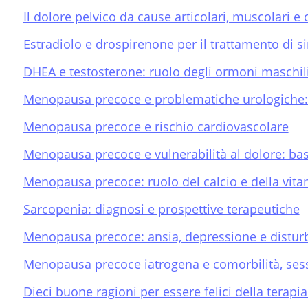
Il dolore pelvico da cause articolari, muscolari 
Estradiolo e drospirenone per il trattamento di 
DHEA e testosterone: ruolo degli ormoni masch
Menopausa precoce e problematiche urologiche: 
Menopausa precoce e rischio cardiovascolare
Menopausa precoce e vulnerabilità al dolore: basi
Menopausa precoce: ruolo del calcio e della vi
Sarcopenia: diagnosi e prospettive terapeutiche
Menopausa precoce: ansia, depressione e distur
Menopausa precoce iatrogena e comorbilità, ses
Dieci buone ragioni per essere felici della tera