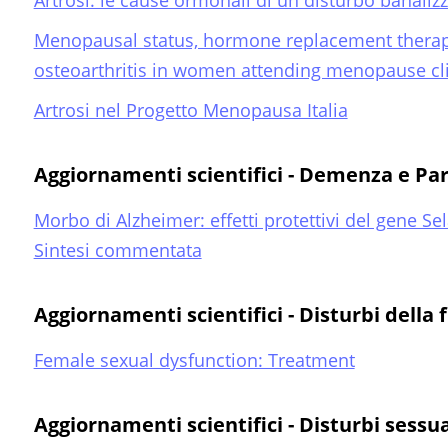
Artrosi: le cause ormonali di un disturbo banaliz
Menopausal status, hormone replacement therapy
osteoarthritis in women attending menopause clin
Artrosi nel Progetto Menopausa Italia
Aggiornamenti scientifici - Demenza e Pa
Morbo di Alzheimer: effetti protettivi del gene Sel
Sintesi commentata
Aggiornamenti scientifici - Disturbi della
Female sexual dysfunction: Treatment
Aggiornamenti scientifici - Disturbi sessua