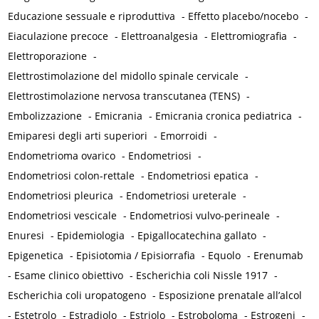
Educazione sessuale e riproduttiva
-
Effetto placebo/nocebo
-
Eiaculazione precoce
-
Elettroanalgesia
-
Elettromiografia
-
Elettroporazione
-
Elettrostimolazione del midollo spinale cervicale
-
Elettrostimolazione nervosa transcutanea (TENS)
-
Embolizzazione
-
Emicrania
-
Emicrania cronica pediatrica
-
Emiparesi degli arti superiori
-
Emorroidi
-
Endometrioma ovarico
-
Endometriosi
-
Endometriosi colon-rettale
-
Endometriosi epatica
-
Endometriosi pleurica
-
Endometriosi ureterale
-
Endometriosi vescicale
-
Endometriosi vulvo-perineale
-
Enuresi
-
Epidemiologia
-
Epigallocatechina gallato
-
Epigenetica
-
Episiotomia / Episiorrafia
-
Equolo
-
Erenumab
-
Esame clinico obiettivo
-
Escherichia coli Nissle 1917
-
Escherichia coli uropatogeno
-
Esposizione prenatale all’alcol
-
Estetrolo
-
Estradiolo
-
Estriolo
-
Estroboloma
-
Estrogeni
-