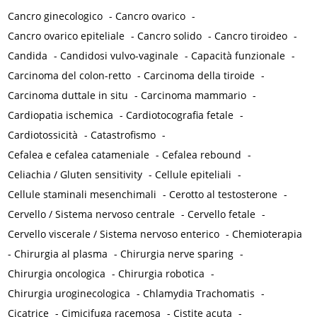
Cancro ginecologico
-
Cancro ovarico
-
Cancro ovarico epiteliale
-
Cancro solido
-
Cancro tiroideo
-
Candida
-
Candidosi vulvo-vaginale
-
Capacità funzionale
-
Carcinoma del colon-retto
-
Carcinoma della tiroide
-
Carcinoma duttale in situ
-
Carcinoma mammario
-
Cardiopatia ischemica
-
Cardiotocografia fetale
-
Cardiotossicità
-
Catastrofismo
-
Cefalea e cefalea catameniale
-
Cefalea rebound
-
Celiachia / Gluten sensitivity
-
Cellule epiteliali
-
Cellule staminali mesenchimali
-
Cerotto al testosterone
-
Cervello / Sistema nervoso centrale
-
Cervello fetale
-
Cervello viscerale / Sistema nervoso enterico
-
Chemioterapia
-
Chirurgia al plasma
-
Chirurgia nerve sparing
-
Chirurgia oncologica
-
Chirurgia robotica
-
Chirurgia uroginecologica
-
Chlamydia Trachomatis
-
Cicatrice
-
Cimicifuga racemosa
-
Cistite acuta
-