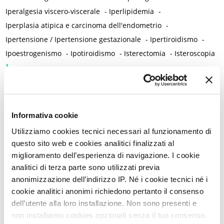
Iperalgesia viscero-viscerale
-
Iperlipidemia
-
Iperplasia atipica e carcinoma dell'endometrio
-
Ipertensione / Ipertensione gestazionale
-
Ipertiroidismo
-
Ipoestrogenismo
-
Ipotiroidismo
-
Isterectomia
-
Isteroscopia
L
L-carnitina
-
Laparoscopia
-
Lattobacilli
-
Lattoferrina
-
Legislazione
-
Lesioni intraepiteliali squamose di alto grado della vulva
-
Informativa cookie
Lichen planus
-
Lichen sclerosus
-
Lichen simplex chronicus
-
Utilizziamo cookies tecnici necessari al funzionamento di
Linee guida cliniche
-
Linfedema
-
Linfoma di Hodgkin
-
questo sito web e cookies analitici finalizzati al
Lockdown
-
Long Covid
-
Lubrificazione vaginale
-
miglioramento dell’esperienza di navigazione. I cookie
Lupus eritematoso sistemico
-
Luteolina
-
Lutto
analitici di terza parte sono utilizzati previa
M
anonimizzazione dell’indirizzo IP. Né i cookie tecnici né i
cookie analitici anonimi richiedono pertanto il consenso
Magnesio
-
Mal di schiena
-
Malattia infiammatoria cronica
-
dell’utente alla loro installazione. Non sono presenti e
Malattia infiammatoria pelvica
-
Malattia reumatica
-
non installiamo cookies opzionali senza il tuo consenso.
Malattie allergiche
-
Malattie autoimmuni
-