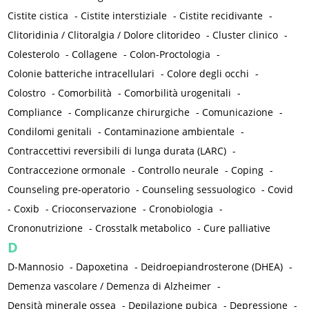
Cistite cistica
-
Cistite interstiziale
-
Cistite recidivante
-
Clitoridinia / Clitoralgia / Dolore clitorideo
-
Cluster clinico
-
Colesterolo
-
Collagene
-
Colon-Proctologia
-
Colonie batteriche intracellulari
-
Colore degli occhi
-
Colostro
-
Comorbilità
-
Comorbilità urogenitali
-
Compliance
-
Complicanze chirurgiche
-
Comunicazione
-
Condilomi genitali
-
Contaminazione ambientale
-
Contraccettivi reversibili di lunga durata (LARC)
-
Contraccezione ormonale
-
Controllo neurale
-
Coping
-
Counseling pre-operatorio
-
Counseling sessuologico
-
Covid
-
Coxib
-
Crioconservazione
-
Cronobiologia
-
Crononutrizione
-
Crosstalk metabolico
-
Cure palliative
D
D-Mannosio
-
Dapoxetina
-
Deidroepiandrosterone (DHEA)
-
Demenza vascolare / Demenza di Alzheimer
-
Densità minerale ossea
-
Depilazione pubica
-
Depressione
-