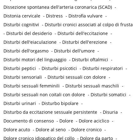
Dissezione spontanea dell'arteria coronarica (SCAD)
-
Distonia cervicale
-
Distress
-
Distrofia vulvare
-
Disturbi cognitivi
-
Disturbi cronici associati al colpo di frusta
-
Disturbi del desiderio
-
Disturbi dell'eccitazione
-
Disturbi dell'eiaculazione
-
Disturbi dell'erezione
-
Disturbi dell'orgasmo
-
Disturbi dell'umore
-
Disturbi motori del linguaggio
-
Disturbi oftalmici
-
Disturbi peptici
-
Disturbi psicotici
-
Disturbi respiratori
-
Disturbi sensoriali
-
Disturbi sessuali con dolore
-
Disturbi sessuali femminili
-
Disturbi sessuali maschili
-
Disturbi sessuali non coitali con dolore
-
Disturbi somatici
-
Disturbi urinari
-
Disturbo bipolare
-
Disturbo da eccitazione sessuale persistente
-
Disuria
-
Documento di consenso
-
Dolore
-
Dolore aciclico
-
Dolore acuto
-
Dolore al seno
-
Dolore cronico
-
Dolore cronico idiopatico del collo
-
Dolore da parto
-