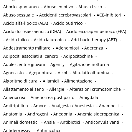
Aborto spontaneo
-
Abuso emotivo
-
Abuso fisico
-
Abuso sessuale
-
Accidenti cerebrovascolari
-
ACE-inibitori
-
Acido alfa-lipoico (ALA)
-
Acido butirrico
-
Acido docosaesaenoico (DHA)
-
Acido eicosapentaenoico (EPA)
-
Acido folico
-
Acido ialuronico
-
Add back therapy (ABT)
-
Addestramento militare
-
Adenomiosi
-
Aderenza
-
Adipociti associati al cancro
-
Adipocitochine
-
Adolescenti e giovani
-
Agency
-
Agitazione notturna
-
Agnocasto
-
Agopuntura
-
Alcol
-
Alfa-lattoalbumina
-
Algoritmo di cura
-
Aliamidi
-
Alimentazione
-
Allattamento al seno
-
Allergie
-
Alterazioni cromosomiche
-
Amenorrea
-
Amenorrea post parto
-
Amigdala
-
Amitriptilina
-
Amore
-
Analgesia / Anestesia
-
Anamnesi
-
Anatomia
-
Androgeni
-
Anedonia
-
Anemia sideropenica
-
Animali domestici
-
Ansia
-
Antibiotici
-
Anticonvulsivanti
-
Antidepressivi
-
Antimicotici
-