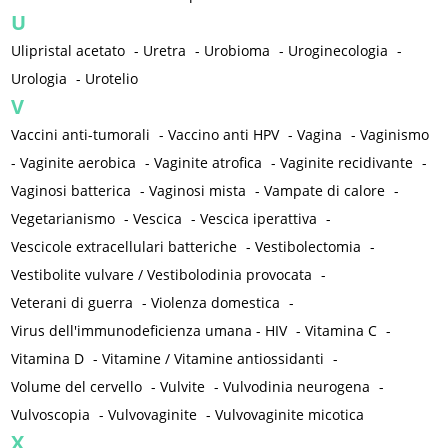
U
Ulipristal acetato
-
Uretra
-
Urobioma
-
Uroginecologia
-
Urologia
-
Urotelio
V
Vaccini anti-tumorali
-
Vaccino anti HPV
-
Vagina
-
Vaginismo
-
Vaginite aerobica
-
Vaginite atrofica
-
Vaginite recidivante
-
Vaginosi batterica
-
Vaginosi mista
-
Vampate di calore
-
Vegetarianismo
-
Vescica
-
Vescica iperattiva
-
Vescicole extracellulari batteriche
-
Vestibolectomia
-
Vestibolite vulvare / Vestibolodinia provocata
-
Veterani di guerra
-
Violenza domestica
-
Virus dell'immunodeficienza umana - HIV
-
Vitamina C
-
Vitamina D
-
Vitamine / Vitamine antiossidanti
-
Volume del cervello
-
Vulvite
-
Vulvodinia neurogena
-
Vulvoscopia
-
Vulvovaginite
-
Vulvovaginite micotica
X