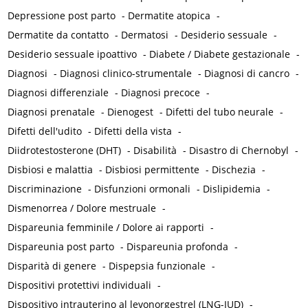
Depressione post parto
-
Dermatite atopica
-
Dermatite da contatto
-
Dermatosi
-
Desiderio sessuale
-
Desiderio sessuale ipoattivo
-
Diabete / Diabete gestazionale
-
Diagnosi
-
Diagnosi clinico-strumentale
-
Diagnosi di cancro
-
Diagnosi differenziale
-
Diagnosi precoce
-
Diagnosi prenatale
-
Dienogest
-
Difetti del tubo neurale
-
Difetti dell'udito
-
Difetti della vista
-
Diidrotestosterone (DHT)
-
Disabilità
-
Disastro di Chernobyl
-
Disbiosi e malattia
-
Disbiosi permittente
-
Dischezia
-
Discriminazione
-
Disfunzioni ormonali
-
Dislipidemia
-
Dismenorrea / Dolore mestruale
-
Dispareunia femminile / Dolore ai rapporti
-
Dispareunia post parto
-
Dispareunia profonda
-
Disparità di genere
-
Dispepsia funzionale
-
Dispositivi protettivi individuali
-
Dispositivo intrauterino al levonorgestrel (LNG-IUD)
-