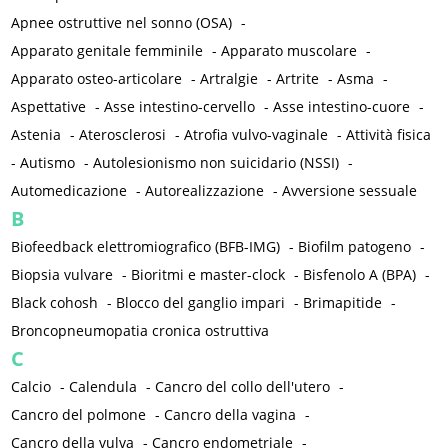
Apnee ostruttive nel sonno (OSA)
-
Apparato genitale femminile
-
Apparato muscolare
-
Apparato osteo-articolare
-
Artralgie
-
Artrite
-
Asma
-
Aspettative
-
Asse intestino-cervello
-
Asse intestino-cuore
-
Astenia
-
Aterosclerosi
-
Atrofia vulvo-vaginale
-
Attività fisica
-
Autismo
-
Autolesionismo non suicidario (NSSI)
-
Automedicazione
-
Autorealizzazione
-
Avversione sessuale
B
Biofeedback elettromiografico (BFB-IMG)
-
Biofilm patogeno
-
Biopsia vulvare
-
Bioritmi e master-clock
-
Bisfenolo A (BPA)
-
Black cohosh
-
Blocco del ganglio impari
-
Brimapitide
-
Broncopneumopatia cronica ostruttiva
C
Calcio
-
Calendula
-
Cancro del collo dell'utero
-
Cancro del polmone
-
Cancro della vagina
-
Cancro della vulva
-
Cancro endometriale
-