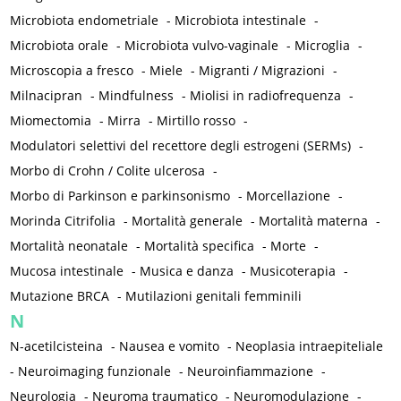
Microbiota endometriale
-
Microbiota intestinale
-
Microbiota orale
-
Microbiota vulvo-vaginale
-
Microglia
-
Microscopia a fresco
-
Miele
-
Migranti / Migrazioni
-
Milnacipran
-
Mindfulness
-
Miolisi in radiofrequenza
-
Miomectomia
-
Mirra
-
Mirtillo rosso
-
Modulatori selettivi del recettore degli estrogeni (SERMs)
-
Morbo di Crohn / Colite ulcerosa
-
Morbo di Parkinson e parkinsonismo
-
Morcellazione
-
Morinda Citrifolia
-
Mortalità generale
-
Mortalità materna
-
Mortalità neonatale
-
Mortalità specifica
-
Morte
-
Mucosa intestinale
-
Musica e danza
-
Musicoterapia
-
Mutazione BRCA
-
Mutilazioni genitali femminili
N
N-acetilcisteina
-
Nausea e vomito
-
Neoplasia intraepiteliale
-
Neuroimaging funzionale
-
Neuroinfiammazione
-
Neurologia
-
Neuroma traumatico
-
Neuromodulazione
-