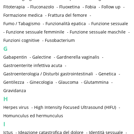
Fitoterapia
-
Fluconazolo
-
Fluoxetina
-
Fobia
-
Follow up
-
Formazione medica
-
Frattura del femore
-
Fumo / Tabagismo
-
Funzionalità epatica
-
Funzione sessuale
-
Funzione sessuale femminile
-
Funzione sessuale maschile
-
Funzioni cognitive
-
Fusobacterium
G
Gabapentin
-
Galectine
-
Gardnerella vaginalis
-
Gastroenterite infettiva acuta
-
Gastroenterologia / Disturbi gastrointestinali
-
Genetica
-
Gentilezza
-
Ginecologia
-
Glaucoma
-
Glutammina
-
Gravidanza
H
Herpes virus
-
High Intensity Focused Ultrasound (HIFU)
-
Homunculus ed hermunculus
I
Ictus
-
Ideazione catastrofica del dolore
-
Identità sessuale
-