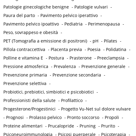
Patologie ginecologiche benigne
-
Patologie vulvari
-
Paura del parto
-
Pavimento pelvico iperattivo
-
Pavimento pelvico ipoattivo
-
Pediatria
-
Perimenopausa
-
Peso, sovrappeso e obesità
-
PET (Tomografia a emissione di positroni)
-
pH
-
Pilates
-
Pillola contraccettiva
-
Placenta previa
-
Poesia
-
Polidatina
-
Polline e vitamina E
-
Postura
-
Prasterone
-
Preeclampsia
-
Pressione atmosferica
-
Prevalenza
-
Prevenzione generale
-
Prevenzione primaria
-
Prevenzione secondaria
-
Prevenzione selettiva
-
Probiotici, prebiotici, simbiotici e psicobiotici
-
Professionisti della salute
-
Profilattico
-
Progesterone/Progestinici
-
Progetto Vu-Net sul dolore vulvare
-
Prognosi
-
Prolasso pelvico
-
Pronto soccorso
-
Propoli
-
Proteine alimentari
-
Prucalopride
-
Pruning
-
Prurito
-
Psiconeuroimmunologia
-
Psicosi puerperale
-
Psicoterapia
-