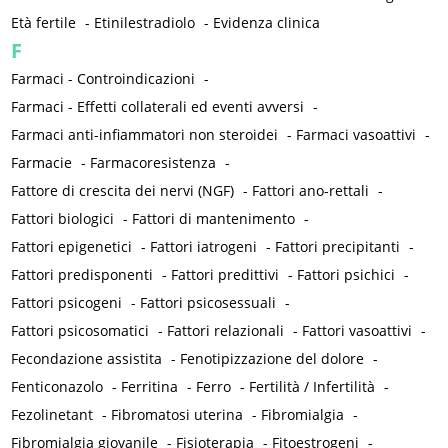
Età fertile
-
Etinilestradiolo
-
Evidenza clinica
F
Farmaci - Controindicazioni
-
Farmaci - Effetti collaterali ed eventi avversi
-
Farmaci anti-infiammatori non steroidei
-
Farmaci vasoattivi
-
Farmacie
-
Farmacoresistenza
-
Fattore di crescita dei nervi (NGF)
-
Fattori ano-rettali
-
Fattori biologici
-
Fattori di mantenimento
-
Fattori epigenetici
-
Fattori iatrogeni
-
Fattori precipitanti
-
Fattori predisponenti
-
Fattori predittivi
-
Fattori psichici
-
Fattori psicogeni
-
Fattori psicosessuali
-
Fattori psicosomatici
-
Fattori relazionali
-
Fattori vasoattivi
-
Fecondazione assistita
-
Fenotipizzazione del dolore
-
Fenticonazolo
-
Ferritina
-
Ferro
-
Fertilità / Infertilità
-
Fezolinetant
-
Fibromatosi uterina
-
Fibromialgia
-
Fibromialgia giovanile
-
Fisioterapia
-
Fitoestrogeni
-