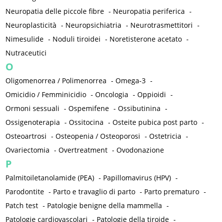
Neuropatia delle piccole fibre
-
Neuropatia periferica
-
Neuroplasticità
-
Neuropsichiatria
-
Neurotrasmettitori
-
Nimesulide
-
Noduli tiroidei
-
Noretisterone acetato
-
Nutraceutici
O
Oligomenorrea / Polimenorrea
-
Omega-3
-
Omicidio / Femminicidio
-
Oncologia
-
Oppioidi
-
Ormoni sessuali
-
Ospemifene
-
Ossibutinina
-
Ossigenoterapia
-
Ossitocina
-
Osteite pubica post parto
-
Osteoartrosi
-
Osteopenia / Osteoporosi
-
Ostetricia
-
Ovariectomia
-
Overtreatment
-
Ovodonazione
P
Palmitoiletanolamide (PEA)
-
Papillomavirus (HPV)
-
Parodontite
-
Parto e travaglio di parto
-
Parto prematuro
-
Patch test
-
Patologie benigne della mammella
-
Patologie cardiovascolari
-
Patologie della tiroide
-