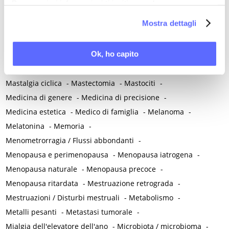
Per maggiori informazioni ti invitiamo a leggere
Malattie immunomediate
-
Malattie infiammatorie intestinali
la nostra
Cookie Policy
.
Mostra dettagli
-
Malattie metaboliche
-
Malattie neurologiche
-
Malattie neuropsichiatriche
-
Malattie reumatiche
-
Ok, ho capito
Malattie sessualmente trasmesse
-
Malnutrizione
-
Mammografia
-
Manovra di Kristeller
-
Massaggio perineale
-
Mastalgia ciclica
-
Mastectomia
-
Mastociti
-
Medicina di genere
-
Medicina di precisione
-
Medicina estetica
-
Medico di famiglia
-
Melanoma
-
Melatonina
-
Memoria
-
Menometrorragia / Flussi abbondanti
-
Menopausa e perimenopausa
-
Menopausa iatrogena
-
Menopausa naturale
-
Menopausa precoce
-
Menopausa ritardata
-
Mestruazione retrograda
-
Mestruazioni / Disturbi mestruali
-
Metabolismo
-
Metalli pesanti
-
Metastasi tumorale
-
Mialgia dell'elevatore dell'ano
-
Microbiota / microbioma
-