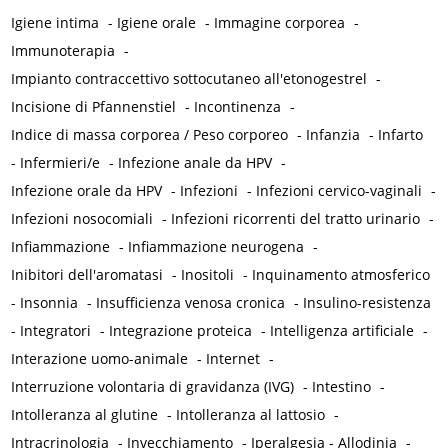
Igiene intima
-
Igiene orale
-
Immagine corporea
-
Immunoterapia
-
Impianto contraccettivo sottocutaneo all'etonogestrel
-
Incisione di Pfannenstiel
-
Incontinenza
-
Indice di massa corporea / Peso corporeo
-
Infanzia
-
Infarto
-
Infermieri/e
-
Infezione anale da HPV
-
Infezione orale da HPV
-
Infezioni
-
Infezioni cervico-vaginali
-
Infezioni nosocomiali
-
Infezioni ricorrenti del tratto urinario
-
Infiammazione
-
Infiammazione neurogena
-
Inibitori dell'aromatasi
-
Inositoli
-
Inquinamento atmosferico
-
Insonnia
-
Insufficienza venosa cronica
-
Insulino-resistenza
-
Integratori
-
Integrazione proteica
-
Intelligenza artificiale
-
Interazione uomo-animale
-
Internet
-
Interruzione volontaria di gravidanza (IVG)
-
Intestino
-
Intolleranza al glutine
-
Intolleranza al lattosio
-
Intracrinologia
-
Invecchiamento
-
Iperalgesia - Allodinia
-