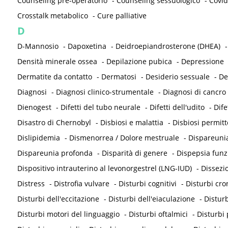
Counseling pre-operatorio
-
Counseling sessuologico
-
Covid
Crosstalk metabolico
-
Cure palliative
D
D-Mannosio
-
Dapoxetina
-
Deidroepiandrosterone (DHEA)
Densità minerale ossea
-
Depilazione pubica
-
Depressione
Dermatite da contatto
-
Dermatosi
-
Desiderio sessuale
-
De
Diagnosi
-
Diagnosi clinico-strumentale
-
Diagnosi di cancro
Dienogest
-
Difetti del tubo neurale
-
Difetti dell'udito
-
Dife
Disastro di Chernobyl
-
Disbiosi e malattia
-
Disbiosi permit
Dislipidemia
-
Dismenorrea / Dolore mestruale
-
Dispareunia
Dispareunia profonda
-
Disparità di genere
-
Dispepsia funz
Dispositivo intrauterino al levonorgestrel (LNG-IUD)
-
Dissezi
Distress
-
Distrofia vulvare
-
Disturbi cognitivi
-
Disturbi cron
Disturbi dell'eccitazione
-
Disturbi dell'eiaculazione
-
Disturb
Disturbi motori del linguaggio
-
Disturbi oftalmici
-
Disturbi 