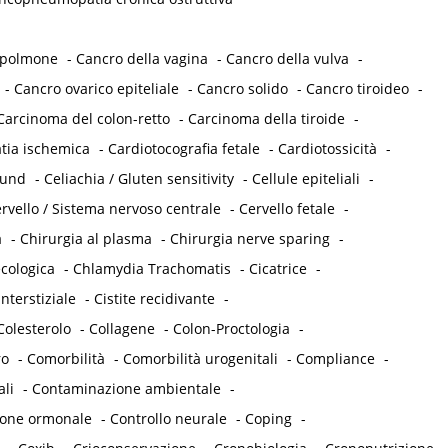
 polmone
-
Cancro della vagina
-
Cancro della vulva
-
-
Cancro ovarico epiteliale
-
Cancro solido
-
Cancro tiroideo
-
Carcinoma del colon-retto
-
Carcinoma della tiroide
-
tia ischemica
-
Cardiotocografia fetale
-
Cardiotossicità
-
ound
-
Celiachia / Gluten sensitivity
-
Cellule epiteliali
-
rvello / Sistema nervoso centrale
-
Cervello fetale
-
a
-
Chirurgia al plasma
-
Chirurgia nerve sparing
-
cologica
-
Chlamydia Trachomatis
-
Cicatrice
-
interstiziale
-
Cistite recidivante
-
Colesterolo
-
Collagene
-
Colon-Proctologia
-
ro
-
Comorbilità
-
Comorbilità urogenitali
-
Compliance
-
ali
-
Contaminazione ambientale
-
ione ormonale
-
Controllo neurale
-
Coping
-