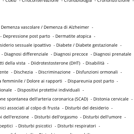
-
Coxib
-
Crioconservazione
-
Cronobiologia
-
Crononutrizione
-
-
Demenza vascolare / Demenza di Alzheimer
-
-
Depressione post parto
-
Dermatite atopica
-
siderio sessuale ipoattivo
-
Diabete / Diabete gestazionale
-
-
Diagnosi differenziale
-
Diagnosi precoce
-
Diagnosi prenatale
tti della vista
-
Diidrotestosterone (DHT)
-
Disabilità
-
tente
-
Dischezia
-
Discriminazione
-
Disfunzioni ormonali
-
 femminile / Dolore ai rapporti
-
Dispareunia post parto
-
ionale
-
Dispositivi protettivi individuali
-
one spontanea dell'arteria coronarica (SCAD)
-
Distonia cervicale
-
ici associati al colpo di frusta
-
Disturbi del desiderio
-
i dell'erezione
-
Disturbi dell'orgasmo
-
Disturbi dell'umore
-
peptici
-
Disturbi psicotici
-
Disturbi respiratori
-