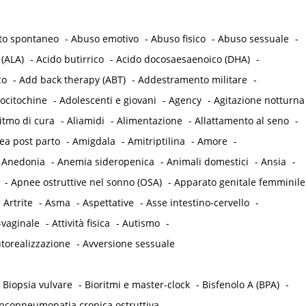
to spontaneo
-
Abuso emotivo
-
Abuso fisico
-
Abuso sessuale
-
 (ALA)
-
Acido butirrico
-
Acido docosaesaenoico (DHA)
-
co
-
Add back therapy (ABT)
-
Addestramento militare
-
ocitochine
-
Adolescenti e giovani
-
Agency
-
Agitazione notturna
itmo di cura
-
Aliamidi
-
Alimentazione
-
Allattamento al seno
-
a post parto
-
Amigdala
-
Amitriptilina
-
Amore
-
-
Anedonia
-
Anemia sideropenica
-
Animali domestici
-
Ansia
-
-
Apnee ostruttive nel sonno (OSA)
-
Apparato genitale femminile
-
Artrite
-
Asma
-
Aspettative
-
Asse intestino-cervello
-
-vaginale
-
Attività fisica
-
Autismo
-
torealizzazione
-
Avversione sessuale
-
Biopsia vulvare
-
Bioritmi e master-clock
-
Bisfenolo A (BPA)
-
ncopneumopatia cronica ostruttiva