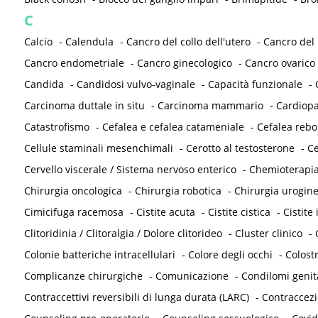
C
Calcio
-
Calendula
-
Cancro del collo dell'utero
-
Cancro del
Cancro endometriale
-
Cancro ginecologico
-
Cancro ovarico
Candida
-
Candidosi vulvo-vaginale
-
Capacità funzionale
-
Carcinoma duttale in situ
-
Carcinoma mammario
-
Cardiopa
Catastrofismo
-
Cefalea e cefalea catameniale
-
Cefalea reb
Cellule staminali mesenchimali
-
Cerotto al testosterone
-
Ce
Cervello viscerale / Sistema nervoso enterico
-
Chemioterapi
Chirurgia oncologica
-
Chirurgia robotica
-
Chirurgia urogine
Cimicifuga racemosa
-
Cistite acuta
-
Cistite cistica
-
Cistite 
Clitoridinia / Clitoralgia / Dolore clitorideo
-
Cluster clinico
-
Colonie batteriche intracellulari
-
Colore degli occhi
-
Colost
Complicanze chirurgiche
-
Comunicazione
-
Condilomi genit
Contraccettivi reversibili di lunga durata (LARC)
-
Contraccez