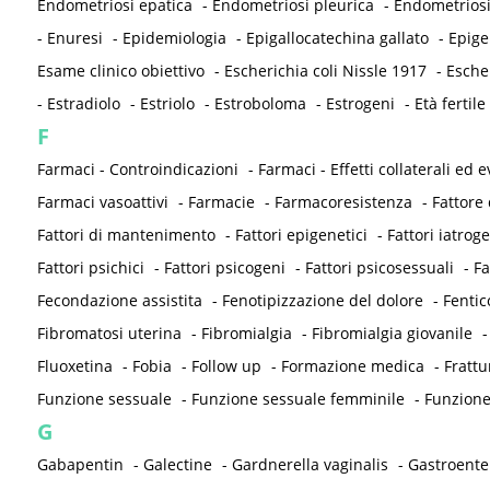
Endometriosi epatica
-
Endometriosi pleurica
-
Endometriosi
-
Enuresi
-
Epidemiologia
-
Epigallocatechina gallato
-
Epige
Esame clinico obiettivo
-
Escherichia coli Nissle 1917
-
Esche
-
Estradiolo
-
Estriolo
-
Estroboloma
-
Estrogeni
-
Età fertile
F
Farmaci - Controindicazioni
-
Farmaci - Effetti collaterali ed e
Farmaci vasoattivi
-
Farmacie
-
Farmacoresistenza
-
Fattore 
Fattori di mantenimento
-
Fattori epigenetici
-
Fattori iatrog
Fattori psichici
-
Fattori psicogeni
-
Fattori psicosessuali
-
Fa
Fecondazione assistita
-
Fenotipizzazione del dolore
-
Fentic
Fibromatosi uterina
-
Fibromialgia
-
Fibromialgia giovanile
Fluoxetina
-
Fobia
-
Follow up
-
Formazione medica
-
Frattu
Funzione sessuale
-
Funzione sessuale femminile
-
Funzione
G
Gabapentin
-
Galectine
-
Gardnerella vaginalis
-
Gastroenter