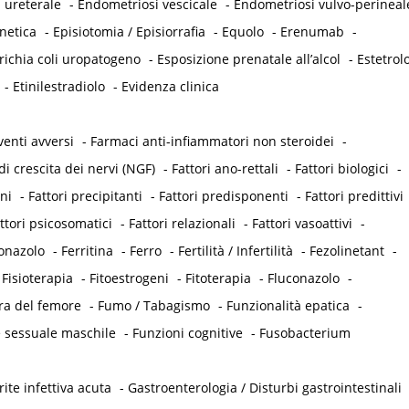
 ureterale
-
Endometriosi vescicale
-
Endometriosi vulvo-perineal
netica
-
Episiotomia / Episiorrafia
-
Equolo
-
Erenumab
-
richia coli uropatogeno
-
Esposizione prenatale all’alcol
-
Estetrol
-
Etinilestradiolo
-
Evidenza clinica
venti avversi
-
Farmaci anti-infiammatori non steroidei
-
di crescita dei nervi (NGF)
-
Fattori ano-rettali
-
Fattori biologici
-
eni
-
Fattori precipitanti
-
Fattori predisponenti
-
Fattori predittivi
ttori psicosomatici
-
Fattori relazionali
-
Fattori vasoattivi
-
onazolo
-
Ferritina
-
Ferro
-
Fertilità / Infertilità
-
Fezolinetant
-
-
Fisioterapia
-
Fitoestrogeni
-
Fitoterapia
-
Fluconazolo
-
ra del femore
-
Fumo / Tabagismo
-
Funzionalità epatica
-
 sessuale maschile
-
Funzioni cognitive
-
Fusobacterium
ite infettiva acuta
-
Gastroenterologia / Disturbi gastrointestinali