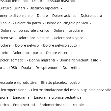
essuali femminili
-
Disturbi sessuali maschili
-
Disturbi urinari
-
Disturbo bipolare
-
umento di consenso
-
Dolore
-
Dolore aciclico
-
Dolore acuto
-
l collo
-
Dolore da parto
-
Dolore del cingolo pelvico
-
-
Dolore lombo-sacrale cronico
-
Dolore muscolare
-
icettivo
-
Dolore nociplastico
-
Dolore oncologico
-
colare
-
Dolore pelvico
-
Dolore pelvico acuto
-
torio
-
Dolore post parto
-
Dolore viscerale
-
Dolori somatici
-
Donne migranti
-
Donne richiedenti asilo
-
iale (DSI)
-
Doula
-
Drospirenone
-
Duloxetina
essuale e riproduttiva
-
Effetto placebo/nocebo
-
Elettroporazione
-
Elettrostimolazione del midollo spinale cervical
zione
-
Emicrania
-
Emicrania cronica pediatrica
-
arico
-
Endometriosi
-
Endometriosi colon-rettale
-