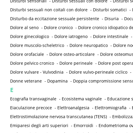
Disturbi sensoriali
-
Disturbi sessuali con dolore
-
Disturbi s
Disturbi sessuali non coitali con dolore
-
Disturbi somatici
-
Disturbo da eccitazione sessuale persistente
-
Disuria
-
Doc
Dolore al seno
-
Dolore cronico
-
Dolore cronico idiopatico de
Dolore ginecologico
-
Dolore iatrogeno
-
Dolore intestinale
Dolore muscolo-scheletrico
-
Dolore neuropatico
-
Dolore noc
Dolore orofaciale
-
Dolore osteo-articolare
-
Dolore osteomus
Dolore pelvico cronico
-
Dolore perineale
-
Dolore post opera
Dolore vulvare - Vulvodinia
-
Dolore vulvo-perineale ciclico
-
Donne veterane
-
Dopamina
-
Doppia compromissione sensor
E
Ecografia transvaginale
-
Ecosistema vaginale
-
Educazione s
Eiaculazione precoce
-
Elettroanalgesia
-
Elettromiografia
-
Elettrostimolazione nervosa transcutanea (TENS)
-
Embolizza
Emiparesi degli arti superiori
-
Emorroidi
-
Endometrioma ov