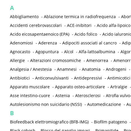
A
Abbigliamento
-
Ablazione termica in radiofrequenza
-
Abor
Accidenti cerebrovascolari
-
ACE-inibitori
-
Acido alfa-lipoico
Acido eicosapentaenoico (EPA)
-
Acido folico
-
Acido ialuroni
Adenomiosi
-
Aderenza
-
Adipociti associati al cancro
-
Adip
Agnocasto
-
Agopuntura
-
Alcol
-
Alfa-lattoalbumina
-
Algor
Allergie
-
Alterazioni cromosomiche
-
Amenorrea
-
Amenorre
Analgesia / Anestesia
-
Anamnesi
-
Anatomia
-
Androgeni
Antibiotici
-
Anticonvulsivanti
-
Antidepressivi
-
Antimicotici
Apparato muscolare
-
Apparato osteo-articolare
-
Artralgie
Asse intestino-cuore
-
Astenia
-
Aterosclerosi
-
Atrofia vulvo
Autolesionismo non suicidario (NSSI)
-
Automedicazione
-
Au
B
Biofeedback elettromiografico (BFB-IMG)
-
Biofilm patogeno
Black cohosh
-
Blocco del ganglio impari
-
Brimapitide
-
Bro