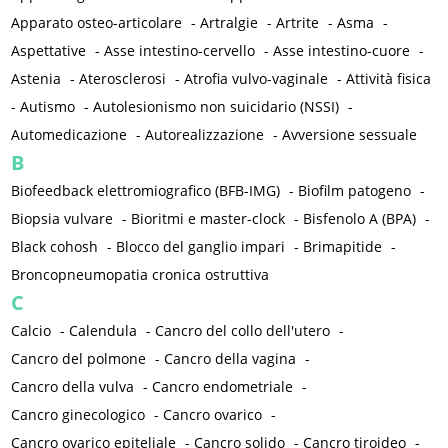
Apparato osteo-articolare
-
Artralgie
-
Artrite
-
Asma
-
Aspettative
-
Asse intestino-cervello
-
Asse intestino-cuore
-
Astenia
-
Aterosclerosi
-
Atrofia vulvo-vaginale
-
Attività fisica
-
Autismo
-
Autolesionismo non suicidario (NSSI)
-
Automedicazione
-
Autorealizzazione
-
Avversione sessuale
B
Biofeedback elettromiografico (BFB-IMG)
-
Biofilm patogeno
-
Biopsia vulvare
-
Bioritmi e master-clock
-
Bisfenolo A (BPA)
-
Black cohosh
-
Blocco del ganglio impari
-
Brimapitide
-
Broncopneumopatia cronica ostruttiva
C
Calcio
-
Calendula
-
Cancro del collo dell'utero
-
Cancro del polmone
-
Cancro della vagina
-
Cancro della vulva
-
Cancro endometriale
-
Cancro ginecologico
-
Cancro ovarico
-
Cancro ovarico epiteliale
-
Cancro solido
-
Cancro tiroideo
-