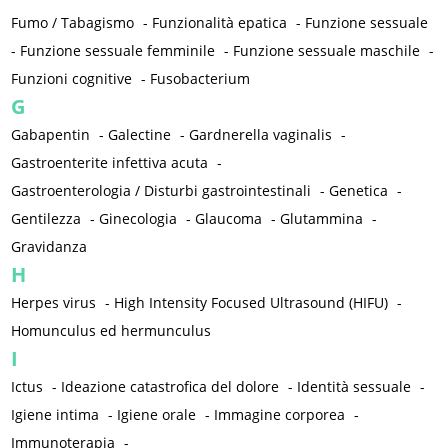
Fumo / Tabagismo
-
Funzionalità epatica
-
Funzione sessuale
-
Funzione sessuale femminile
-
Funzione sessuale maschile
-
Funzioni cognitive
-
Fusobacterium
G
Gabapentin
-
Galectine
-
Gardnerella vaginalis
-
Gastroenterite infettiva acuta
-
Gastroenterologia / Disturbi gastrointestinali
-
Genetica
-
Gentilezza
-
Ginecologia
-
Glaucoma
-
Glutammina
-
Gravidanza
H
Herpes virus
-
High Intensity Focused Ultrasound (HIFU)
-
Homunculus ed hermunculus
I
Ictus
-
Ideazione catastrofica del dolore
-
Identità sessuale
-
Igiene intima
-
Igiene orale
-
Immagine corporea
-
Immunoterapia
-