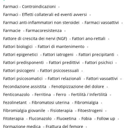
Farmaci - Controindicazioni
-
Farmaci - Effetti collaterali ed eventi avversi
-
Farmaci anti-infiammatori non steroidei
-
Farmaci vasoattivi
-
Farmacie
-
Farmacoresistenza
-
Fattore di crescita dei nervi (NGF)
-
Fattori ano-rettali
-
Fattori biologici
-
Fattori di mantenimento
-
Fattori epigenetici
-
Fattori iatrogeni
-
Fattori precipitanti
-
Fattori predisponenti
-
Fattori predittivi
-
Fattori psichici
-
Fattori psicogeni
-
Fattori psicosessuali
-
Fattori psicosomatici
-
Fattori relazionali
-
Fattori vasoattivi
-
Fecondazione assistita
-
Fenotipizzazione del dolore
-
Fenticonazolo
-
Ferritina
-
Ferro
-
Fertilità / Infertilità
-
Fezolinetant
-
Fibromatosi uterina
-
Fibromialgia
-
Fibromialgia giovanile
-
Fisioterapia
-
Fitoestrogeni
-
Fitoterapia
-
Fluconazolo
-
Fluoxetina
-
Fobia
-
Follow up
-
Formazione medica
-
Frattura del femore
-