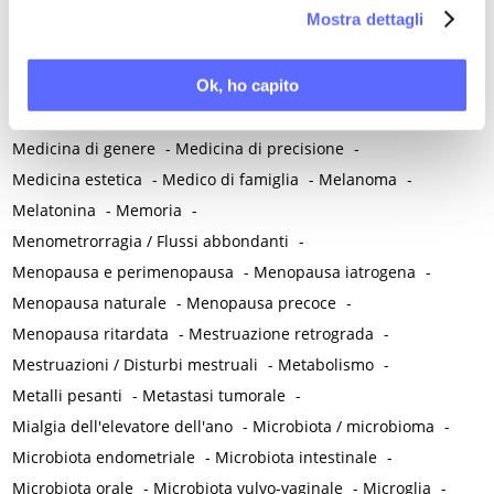
la nostra
Cookie Policy
.
Mostra dettagli
Malattie neuropsichiatriche
-
Malattie reumatiche
-
Malattie sessualmente trasmesse
-
Malnutrizione
-
Ok, ho capito
Mammografia
-
Manovra di Kristeller
-
Massaggio perineale
-
Mastalgia ciclica
-
Mastectomia
-
Mastociti
-
Medicina di genere
-
Medicina di precisione
-
Medicina estetica
-
Medico di famiglia
-
Melanoma
-
Melatonina
-
Memoria
-
Menometrorragia / Flussi abbondanti
-
Menopausa e perimenopausa
-
Menopausa iatrogena
-
Menopausa naturale
-
Menopausa precoce
-
Menopausa ritardata
-
Mestruazione retrograda
-
Mestruazioni / Disturbi mestruali
-
Metabolismo
-
Metalli pesanti
-
Metastasi tumorale
-
Mialgia dell'elevatore dell'ano
-
Microbiota / microbioma
-
Microbiota endometriale
-
Microbiota intestinale
-
Microbiota orale
-
Microbiota vulvo-vaginale
-
Microglia
-