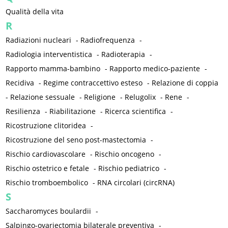
Qualità della vita
R
Radiazioni nucleari
-
Radiofrequenza
-
Radiologia interventistica
-
Radioterapia
-
Rapporto mamma-bambino
-
Rapporto medico-paziente
-
Recidiva
-
Regime contraccettivo esteso
-
Relazione di coppia
-
Relazione sessuale
-
Religione
-
Relugolix
-
Rene
-
Resilienza
-
Riabilitazione
-
Ricerca scientifica
-
Ricostruzione clitoridea
-
Ricostruzione del seno post-mastectomia
-
Rischio cardiovascolare
-
Rischio oncogeno
-
Rischio ostetrico e fetale
-
Rischio pediatrico
-
Rischio tromboembolico
-
RNA circolari (circRNA)
S
Saccharomyces boulardii
-
Salpingo-ovariectomia bilaterale preventiva
-