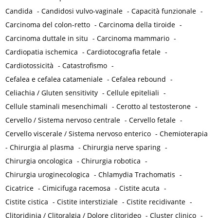
Candida
-
Candidosi vulvo-vaginale
-
Capacità funzionale
-
Carcinoma del colon-retto
-
Carcinoma della tiroide
-
Carcinoma duttale in situ
-
Carcinoma mammario
-
Cardiopatia ischemica
-
Cardiotocografia fetale
-
Cardiotossicità
-
Catastrofismo
-
Cefalea e cefalea catameniale
-
Cefalea rebound
-
Celiachia / Gluten sensitivity
-
Cellule epiteliali
-
Cellule staminali mesenchimali
-
Cerotto al testosterone
-
Cervello / Sistema nervoso centrale
-
Cervello fetale
-
Cervello viscerale / Sistema nervoso enterico
-
Chemioterapia
-
Chirurgia al plasma
-
Chirurgia nerve sparing
-
Chirurgia oncologica
-
Chirurgia robotica
-
Chirurgia uroginecologica
-
Chlamydia Trachomatis
-
Cicatrice
-
Cimicifuga racemosa
-
Cistite acuta
-
Cistite cistica
-
Cistite interstiziale
-
Cistite recidivante
-
Clitoridinia / Clitoralgia / Dolore clitorideo
-
Cluster clinico
-