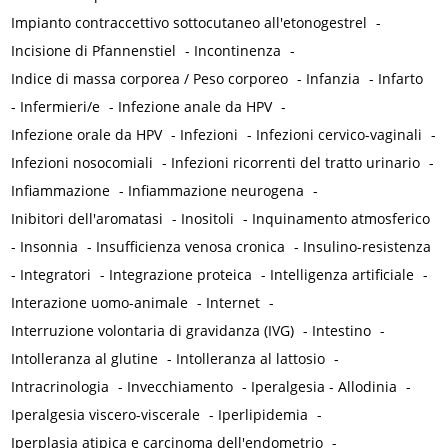
Impianto contraccettivo sottocutaneo all'etonogestrel
-
Incisione di Pfannenstiel
-
Incontinenza
-
Indice di massa corporea / Peso corporeo
-
Infanzia
-
Infarto
-
Infermieri/e
-
Infezione anale da HPV
-
Infezione orale da HPV
-
Infezioni
-
Infezioni cervico-vaginali
-
Infezioni nosocomiali
-
Infezioni ricorrenti del tratto urinario
-
Infiammazione
-
Infiammazione neurogena
-
Inibitori dell'aromatasi
-
Inositoli
-
Inquinamento atmosferico
-
Insonnia
-
Insufficienza venosa cronica
-
Insulino-resistenza
-
Integratori
-
Integrazione proteica
-
Intelligenza artificiale
-
Interazione uomo-animale
-
Internet
-
Interruzione volontaria di gravidanza (IVG)
-
Intestino
-
Intolleranza al glutine
-
Intolleranza al lattosio
-
Intracrinologia
-
Invecchiamento
-
Iperalgesia - Allodinia
-
Iperalgesia viscero-viscerale
-
Iperlipidemia
-
Iperplasia atipica e carcinoma dell'endometrio
-