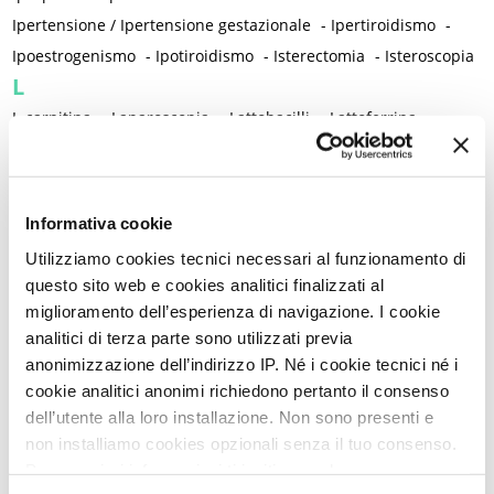
Ipertensione / Ipertensione gestazionale
-
Ipertiroidismo
-
Ipoestrogenismo
-
Ipotiroidismo
-
Isterectomia
-
Isteroscopia
L
L-carnitina
-
Laparoscopia
-
Lattobacilli
-
Lattoferrina
-
Legislazione
-
Lesioni intraepiteliali squamose di alto grado della vulva
-
Lichen planus
-
Lichen sclerosus
-
Lichen simplex chronicus
-
Informativa cookie
Linee guida cliniche
-
Linfedema
-
Linfoma di Hodgkin
-
Utilizziamo cookies tecnici necessari al funzionamento di
Lockdown
-
Long Covid
-
Lubrificazione vaginale
-
questo sito web e cookies analitici finalizzati al
Lupus eritematoso sistemico
-
Luteolina
-
Lutto
miglioramento dell’esperienza di navigazione. I cookie
M
analitici di terza parte sono utilizzati previa
anonimizzazione dell’indirizzo IP. Né i cookie tecnici né i
Magnesio
-
Mal di schiena
-
Malattia infiammatoria cronica
-
cookie analitici anonimi richiedono pertanto il consenso
Malattia infiammatoria pelvica
-
Malattia reumatica
-
dell’utente alla loro installazione. Non sono presenti e
Malattie allergiche
-
Malattie autoimmuni
-
non installiamo cookies opzionali senza il tuo consenso.
Malattie immunomediate
-
Malattie infiammatorie intestinali
Per maggiori informazioni ti invitiamo a leggere
-
Malattie metaboliche
-
Malattie neurologiche
-