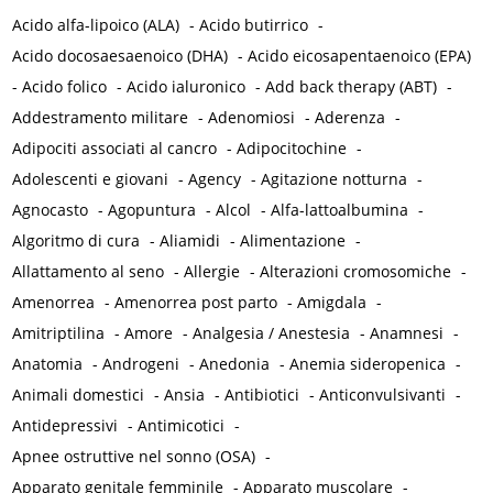
Acido alfa-lipoico (ALA)
-
Acido butirrico
-
Acido docosaesaenoico (DHA)
-
Acido eicosapentaenoico (EPA)
-
Acido folico
-
Acido ialuronico
-
Add back therapy (ABT)
-
Addestramento militare
-
Adenomiosi
-
Aderenza
-
Adipociti associati al cancro
-
Adipocitochine
-
Adolescenti e giovani
-
Agency
-
Agitazione notturna
-
Agnocasto
-
Agopuntura
-
Alcol
-
Alfa-lattoalbumina
-
Algoritmo di cura
-
Aliamidi
-
Alimentazione
-
Allattamento al seno
-
Allergie
-
Alterazioni cromosomiche
-
Amenorrea
-
Amenorrea post parto
-
Amigdala
-
Amitriptilina
-
Amore
-
Analgesia / Anestesia
-
Anamnesi
-
Anatomia
-
Androgeni
-
Anedonia
-
Anemia sideropenica
-
Animali domestici
-
Ansia
-
Antibiotici
-
Anticonvulsivanti
-
Antidepressivi
-
Antimicotici
-
Apnee ostruttive nel sonno (OSA)
-
Apparato genitale femminile
-
Apparato muscolare
-