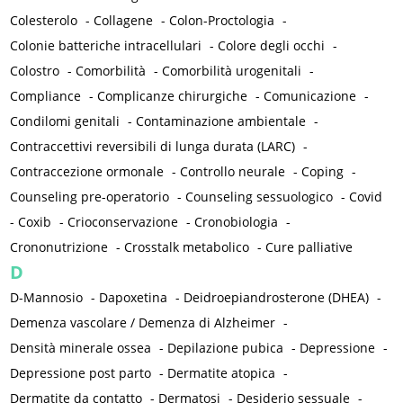
Colesterolo
-
Collagene
-
Colon-Proctologia
-
Colonie batteriche intracellulari
-
Colore degli occhi
-
Colostro
-
Comorbilità
-
Comorbilità urogenitali
-
Compliance
-
Complicanze chirurgiche
-
Comunicazione
-
Condilomi genitali
-
Contaminazione ambientale
-
Contraccettivi reversibili di lunga durata (LARC)
-
Contraccezione ormonale
-
Controllo neurale
-
Coping
-
Counseling pre-operatorio
-
Counseling sessuologico
-
Covid
-
Coxib
-
Crioconservazione
-
Cronobiologia
-
Crononutrizione
-
Crosstalk metabolico
-
Cure palliative
D
D-Mannosio
-
Dapoxetina
-
Deidroepiandrosterone (DHEA)
-
Demenza vascolare / Demenza di Alzheimer
-
Densità minerale ossea
-
Depilazione pubica
-
Depressione
-
Depressione post parto
-
Dermatite atopica
-
Dermatite da contatto
-
Dermatosi
-
Desiderio sessuale
-