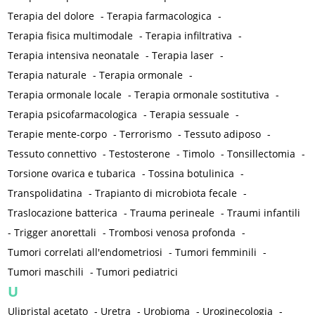
Terapia del dolore
-
Terapia farmacologica
-
Terapia fisica multimodale
-
Terapia infiltrativa
-
Terapia intensiva neonatale
-
Terapia laser
-
Terapia naturale
-
Terapia ormonale
-
Terapia ormonale locale
-
Terapia ormonale sostitutiva
-
Terapia psicofarmacologica
-
Terapia sessuale
-
Terapie mente-corpo
-
Terrorismo
-
Tessuto adiposo
-
Tessuto connettivo
-
Testosterone
-
Timolo
-
Tonsillectomia
-
Torsione ovarica e tubarica
-
Tossina botulinica
-
Transpolidatina
-
Trapianto di microbiota fecale
-
Traslocazione batterica
-
Trauma perineale
-
Traumi infantili
-
Trigger anorettali
-
Trombosi venosa profonda
-
Tumori correlati all'endometriosi
-
Tumori femminili
-
Tumori maschili
-
Tumori pediatrici
U
Ulipristal acetato
-
Uretra
-
Urobioma
-
Uroginecologia
-