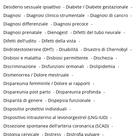
Desiderio sessuale ipoattivo
-
Diabete / Diabete gestazionale
-
Diagnosi
-
Diagnosi clinico-strumentale
-
Diagnosi di cancro
-
Diagnosi differenziale
-
Diagnosi precoce
-
Diagnosi prenatale
-
Dienogest
-
Difetti del tubo neurale
-
Difetti dell'udito
-
Difetti della vista
-
Diidrotestosterone (DHT)
-
Disabilità
-
Disastro di Chernobyl
-
Disbiosi e malattia
-
Disbiosi permittente
-
Dischezia
-
Discriminazione
-
Disfunzioni ormonali
-
Dislipidemia
-
Dismenorrea / Dolore mestruale
-
Dispareunia femminile / Dolore ai rapporti
-
Dispareunia post parto
-
Dispareunia profonda
-
Disparità di genere
-
Dispepsia funzionale
-
Dispositivi protettivi individuali
-
Dispositivo intrauterino al levonorgestrel (LNG-IUD)
-
Dissezione spontanea dell'arteria coronarica (SCAD)
-
Distonia cervicale
-
Distress
-
Distrofia vulvare
-