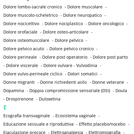
Dolore lombo-sacrale cronico
-
Dolore muscolare
-
Dolore muscolo-scheletrico
-
Dolore neuropatico
-
Dolore nocicettivo
-
Dolore nociplastico
-
Dolore oncologico
-
Dolore orofaciale
-
Dolore osteo-articolare
-
Dolore osteomuscolare
-
Dolore pelvico
-
Dolore pelvico acuto
-
Dolore pelvico cronico
-
Dolore perineale
-
Dolore post operatorio
-
Dolore post parto
-
Dolore viscerale
-
Dolore vulvare - Vulvodinia
-
Dolore vulvo-perineale ciclico
-
Dolori somatici
-
Donne migranti
-
Donne richiedenti asilo
-
Donne veterane
-
Dopamina
-
Doppia compromissione sensoriale (DSI)
-
Doula
-
Drospirenone
-
Duloxetina
E
Ecografia transvaginale
-
Ecosistema vaginale
-
Educazione sessuale e riproduttiva
-
Effetto placebo/nocebo
-
Eiaculazione precoce
-
Elettroanalgesia
-
Elettromiografia
-