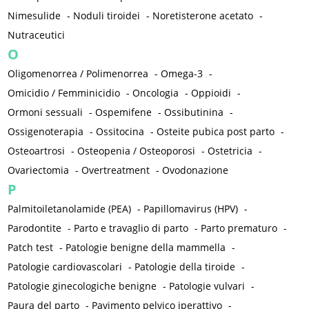
Nimesulide
-
Noduli tiroidei
-
Noretisterone acetato
-
Nutraceutici
O
Oligomenorrea / Polimenorrea
-
Omega-3
-
Omicidio / Femminicidio
-
Oncologia
-
Oppioidi
-
Ormoni sessuali
-
Ospemifene
-
Ossibutinina
-
Ossigenoterapia
-
Ossitocina
-
Osteite pubica post parto
-
Osteoartrosi
-
Osteopenia / Osteoporosi
-
Ostetricia
-
Ovariectomia
-
Overtreatment
-
Ovodonazione
P
Palmitoiletanolamide (PEA)
-
Papillomavirus (HPV)
-
Parodontite
-
Parto e travaglio di parto
-
Parto prematuro
-
Patch test
-
Patologie benigne della mammella
-
Patologie cardiovascolari
-
Patologie della tiroide
-
Patologie ginecologiche benigne
-
Patologie vulvari
-
Paura del parto
-
Pavimento pelvico iperattivo
-