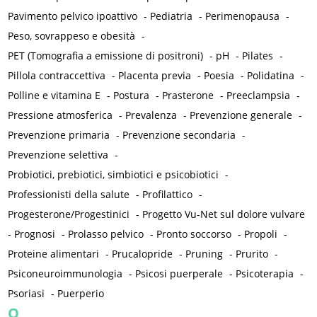
Pavimento pelvico ipoattivo
-
Pediatria
-
Perimenopausa
-
Peso, sovrappeso e obesità
-
PET (Tomografia a emissione di positroni)
-
pH
-
Pilates
-
Pillola contraccettiva
-
Placenta previa
-
Poesia
-
Polidatina
-
Polline e vitamina E
-
Postura
-
Prasterone
-
Preeclampsia
-
Pressione atmosferica
-
Prevalenza
-
Prevenzione generale
-
Prevenzione primaria
-
Prevenzione secondaria
-
Prevenzione selettiva
-
Probiotici, prebiotici, simbiotici e psicobiotici
-
Professionisti della salute
-
Profilattico
-
Progesterone/Progestinici
-
Progetto Vu-Net sul dolore vulvare
-
Prognosi
-
Prolasso pelvico
-
Pronto soccorso
-
Propoli
-
Proteine alimentari
-
Prucalopride
-
Pruning
-
Prurito
-
Psiconeuroimmunologia
-
Psicosi puerperale
-
Psicoterapia
-
Psoriasi
-
Puerperio
Q