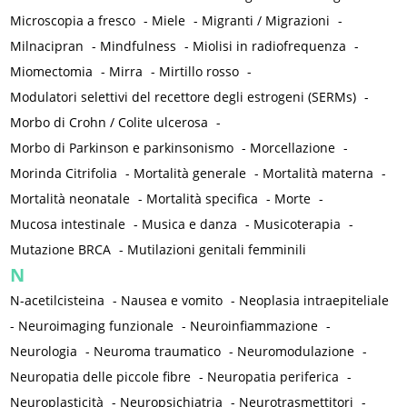
Microscopia a fresco
-
Miele
-
Migranti / Migrazioni
-
Milnacipran
-
Mindfulness
-
Miolisi in radiofrequenza
-
Miomectomia
-
Mirra
-
Mirtillo rosso
-
Modulatori selettivi del recettore degli estrogeni (SERMs)
-
Morbo di Crohn / Colite ulcerosa
-
Morbo di Parkinson e parkinsonismo
-
Morcellazione
-
Morinda Citrifolia
-
Mortalità generale
-
Mortalità materna
-
Mortalità neonatale
-
Mortalità specifica
-
Morte
-
Mucosa intestinale
-
Musica e danza
-
Musicoterapia
-
Mutazione BRCA
-
Mutilazioni genitali femminili
N
N-acetilcisteina
-
Nausea e vomito
-
Neoplasia intraepiteliale
-
Neuroimaging funzionale
-
Neuroinfiammazione
-
Neurologia
-
Neuroma traumatico
-
Neuromodulazione
-
Neuropatia delle piccole fibre
-
Neuropatia periferica
-
Neuroplasticità
-
Neuropsichiatria
-
Neurotrasmettitori
-