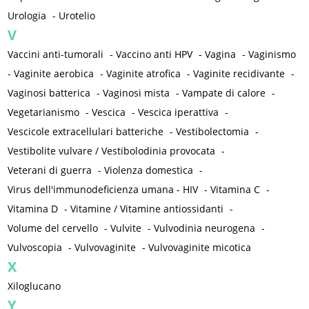
Urologia
-
Urotelio
V
Vaccini anti-tumorali
-
Vaccino anti HPV
-
Vagina
-
Vaginismo
-
Vaginite aerobica
-
Vaginite atrofica
-
Vaginite recidivante
-
Vaginosi batterica
-
Vaginosi mista
-
Vampate di calore
-
Vegetarianismo
-
Vescica
-
Vescica iperattiva
-
Vescicole extracellulari batteriche
-
Vestibolectomia
-
Vestibolite vulvare / Vestibolodinia provocata
-
Veterani di guerra
-
Violenza domestica
-
Virus dell'immunodeficienza umana - HIV
-
Vitamina C
-
Vitamina D
-
Vitamine / Vitamine antiossidanti
-
Volume del cervello
-
Vulvite
-
Vulvodinia neurogena
-
Vulvoscopia
-
Vulvovaginite
-
Vulvovaginite micotica
X
Xiloglucano
Y