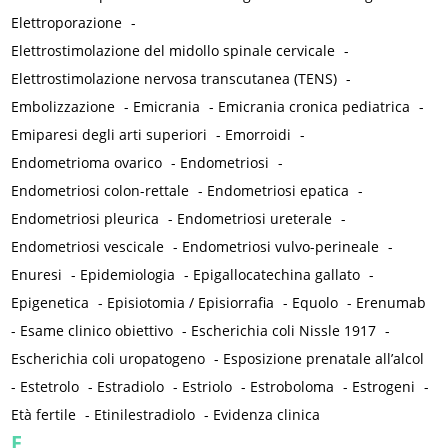
Elettroporazione
-
Elettrostimolazione del midollo spinale cervicale
-
Elettrostimolazione nervosa transcutanea (TENS)
-
Embolizzazione
-
Emicrania
-
Emicrania cronica pediatrica
-
Emiparesi degli arti superiori
-
Emorroidi
-
Endometrioma ovarico
-
Endometriosi
-
Endometriosi colon-rettale
-
Endometriosi epatica
-
Endometriosi pleurica
-
Endometriosi ureterale
-
Endometriosi vescicale
-
Endometriosi vulvo-perineale
-
Enuresi
-
Epidemiologia
-
Epigallocatechina gallato
-
Epigenetica
-
Episiotomia / Episiorrafia
-
Equolo
-
Erenumab
-
Esame clinico obiettivo
-
Escherichia coli Nissle 1917
-
Escherichia coli uropatogeno
-
Esposizione prenatale all’alcol
-
Estetrolo
-
Estradiolo
-
Estriolo
-
Estroboloma
-
Estrogeni
-
Età fertile
-
Etinilestradiolo
-
Evidenza clinica
F