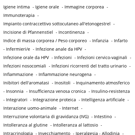
Igiene intima
-
Igiene orale
-
Immagine corporea
-
Immunoterapia
-
Impianto contraccettivo sottocutaneo all'etonogestrel
-
Incisione di Pfannenstiel
-
Incontinenza
-
Indice di massa corporea / Peso corporeo
-
Infanzia
-
Infarto
-
Infermieri/e
-
Infezione anale da HPV
-
Infezione orale da HPV
-
Infezioni
-
Infezioni cervico-vaginali
-
Infezioni nosocomiali
-
Infezioni ricorrenti del tratto urinario
-
Infiammazione
-
Infiammazione neurogena
-
Inibitori dell'aromatasi
-
Inositoli
-
Inquinamento atmosferico
-
Insonnia
-
Insufficienza venosa cronica
-
Insulino-resistenza
-
Integratori
-
Integrazione proteica
-
Intelligenza artificiale
-
Interazione uomo-animale
-
Internet
-
Interruzione volontaria di gravidanza (IVG)
-
Intestino
-
Intolleranza al glutine
-
Intolleranza al lattosio
-
Intracrinologia
-
Invecchiamento
-
Iperalgesia - Allodinia
-