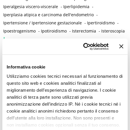
Iperalgesia viscero-viscerale
-
Iperlipidemia
-
Iperplasia atipica e carcinoma dell'endometrio
-
Ipertensione / Ipertensione gestazionale
-
Ipertiroidismo
-
Ipoestrogenismo
-
Ipotiroidismo
-
Isterectomia
-
Isteroscopia
L
L-carnitina
-
Laparoscopia
-
Lattobacilli
-
Lattoferrina
-
Legislazione
-
Lesioni intraepiteliali squamose di alto grado della vulva
-
Informativa cookie
Lichen planus
-
Lichen sclerosus
-
Lichen simplex chronicus
-
Utilizziamo cookies tecnici necessari al funzionamento di
Linee guida cliniche
-
Linfedema
-
Linfoma di Hodgkin
-
questo sito web e cookies analitici finalizzati al
Lockdown
-
Long Covid
-
Lubrificazione vaginale
-
miglioramento dell’esperienza di navigazione. I cookie
Lupus eritematoso sistemico
-
Luteolina
-
Lutto
analitici di terza parte sono utilizzati previa
M
anonimizzazione dell’indirizzo IP. Né i cookie tecnici né i
cookie analitici anonimi richiedono pertanto il consenso
Magnesio
-
Mal di schiena
-
Malattia infiammatoria cronica
-
dell’utente alla loro installazione. Non sono presenti e
Malattia infiammatoria pelvica
-
Malattia reumatica
-
non installiamo cookies opzionali senza il tuo consenso.
Malattie allergiche
-
Malattie autoimmuni
-