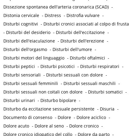
Dissezione spontanea dell'arteria coronarica (SCAD)
-
Distonia cervicale
-
Distress
-
Distrofia vulvare
-
Disturbi cognitivi
-
Disturbi cronici associati al colpo di frusta
-
Disturbi del desiderio
-
Disturbi dell'eccitazione
-
Disturbi dell'eiaculazione
-
Disturbi dell'erezione
-
Disturbi dell'orgasmo
-
Disturbi dell'umore
-
Disturbi motori del linguaggio
-
Disturbi oftalmici
-
Disturbi peptici
-
Disturbi psicotici
-
Disturbi respiratori
-
Disturbi sensoriali
-
Disturbi sessuali con dolore
-
Disturbi sessuali femminili
-
Disturbi sessuali maschili
-
Disturbi sessuali non coitali con dolore
-
Disturbi somatici
-
Disturbi urinari
-
Disturbo bipolare
-
Disturbo da eccitazione sessuale persistente
-
Disuria
-
Documento di consenso
-
Dolore
-
Dolore aciclico
-
Dolore acuto
-
Dolore al seno
-
Dolore cronico
-
Dolore cronico idiopatico del collo
-
Dolore da parto
-