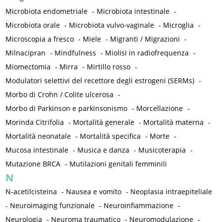
Microbiota endometriale
-
Microbiota intestinale
-
Microbiota orale
-
Microbiota vulvo-vaginale
-
Microglia
-
Microscopia a fresco
-
Miele
-
Migranti / Migrazioni
-
Milnacipran
-
Mindfulness
-
Miolisi in radiofrequenza
-
Miomectomia
-
Mirra
-
Mirtillo rosso
-
Modulatori selettivi del recettore degli estrogeni (SERMs)
-
Morbo di Crohn / Colite ulcerosa
-
Morbo di Parkinson e parkinsonismo
-
Morcellazione
-
Morinda Citrifolia
-
Mortalità generale
-
Mortalità materna
-
Mortalità neonatale
-
Mortalità specifica
-
Morte
-
Mucosa intestinale
-
Musica e danza
-
Musicoterapia
-
Mutazione BRCA
-
Mutilazioni genitali femminili
N
N-acetilcisteina
-
Nausea e vomito
-
Neoplasia intraepiteliale
-
Neuroimaging funzionale
-
Neuroinfiammazione
-
Neurologia
-
Neuroma traumatico
-
Neuromodulazione
-