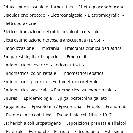
Educazione sessuale e riproduttiva
-
Effetto placebo/nocebo
-
Eiaculazione precoce
-
Elettroanalgesia
-
Elettromiografia
-
Elettroporazione
-
Elettrostimolazione del midollo spinale cervicale
-
Elettrostimolazione nervosa transcutanea (TENS)
-
Embolizzazione
-
Emicrania
-
Emicrania cronica pediatrica
-
Emiparesi degli arti superiori
-
Emorroidi
-
Endometrioma ovarico
-
Endometriosi
-
Endometriosi colon-rettale
-
Endometriosi epatica
-
Endometriosi pleurica
-
Endometriosi ureterale
-
Endometriosi vescicale
-
Endometriosi vulvo-perineale
-
Enuresi
-
Epidemiologia
-
Epigallocatechina gallato
-
Epigenetica
-
Episiotomia / Episiorrafia
-
Equolo
-
Erenumab
-
Esame clinico obiettivo
-
Escherichia coli Nissle 1917
-
Escherichia coli uropatogeno
-
Esposizione prenatale all’alcol
-
Estetrolo
-
Estradiolo
-
Estriolo
-
Estroboloma
-
Estrogeni
-