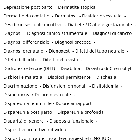
Depressione post parto
-
Dermatite atopica
-
Dermatite da contatto
-
Dermatosi
-
Desiderio sessuale
-
Desiderio sessuale ipoattivo
-
Diabete / Diabete gestazionale
-
Diagnosi
-
Diagnosi clinico-strumentale
-
Diagnosi di cancro
-
Diagnosi differenziale
-
Diagnosi precoce
-
Diagnosi prenatale
-
Dienogest
-
Difetti del tubo neurale
-
Difetti dell'udito
-
Difetti della vista
-
Diidrotestosterone (DHT)
-
Disabilità
-
Disastro di Chernobyl
-
Disbiosi e malattia
-
Disbiosi permittente
-
Dischezia
-
Discriminazione
-
Disfunzioni ormonali
-
Dislipidemia
-
Dismenorrea / Dolore mestruale
-
Dispareunia femminile / Dolore ai rapporti
-
Dispareunia post parto
-
Dispareunia profonda
-
Disparità di genere
-
Dispepsia funzionale
-
Dispositivi protettivi individuali
-
Dispositivo intrauterino al levonorgestrel (LNG-IUD)
-