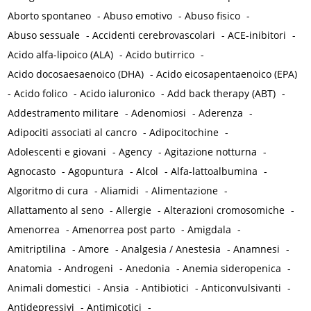
Aborto spontaneo
-
Abuso emotivo
-
Abuso fisico
-
Abuso sessuale
-
Accidenti cerebrovascolari
-
ACE-inibitori
-
Acido alfa-lipoico (ALA)
-
Acido butirrico
-
Acido docosaesaenoico (DHA)
-
Acido eicosapentaenoico (EPA)
-
Acido folico
-
Acido ialuronico
-
Add back therapy (ABT)
-
Addestramento militare
-
Adenomiosi
-
Aderenza
-
Adipociti associati al cancro
-
Adipocitochine
-
Adolescenti e giovani
-
Agency
-
Agitazione notturna
-
Agnocasto
-
Agopuntura
-
Alcol
-
Alfa-lattoalbumina
-
Algoritmo di cura
-
Aliamidi
-
Alimentazione
-
Allattamento al seno
-
Allergie
-
Alterazioni cromosomiche
-
Amenorrea
-
Amenorrea post parto
-
Amigdala
-
Amitriptilina
-
Amore
-
Analgesia / Anestesia
-
Anamnesi
-
Anatomia
-
Androgeni
-
Anedonia
-
Anemia sideropenica
-
Animali domestici
-
Ansia
-
Antibiotici
-
Anticonvulsivanti
-
Antidepressivi
-
Antimicotici
-