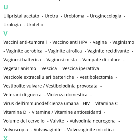
U
Ulipristal acetato
-
Uretra
-
Urobioma
-
Uroginecologia
-
Urologia
-
Urotelio
V
Vaccini anti-tumorali
-
Vaccino anti HPV
-
Vagina
-
Vaginismo
-
Vaginite aerobica
-
Vaginite atrofica
-
Vaginite recidivante
-
Vaginosi batterica
-
Vaginosi mista
-
Vampate di calore
-
Vegetarianismo
-
Vescica
-
Vescica iperattiva
-
Vescicole extracellulari batteriche
-
Vestibolectomia
-
Vestibolite vulvare / Vestibolodinia provocata
-
Veterani di guerra
-
Violenza domestica
-
Virus dell'immunodeficienza umana - HIV
-
Vitamina C
-
Vitamina D
-
Vitamine / Vitamine antiossidanti
-
Volume del cervello
-
Vulvite
-
Vulvodinia neurogena
-
Vulvoscopia
-
Vulvovaginite
-
Vulvovaginite micotica
X