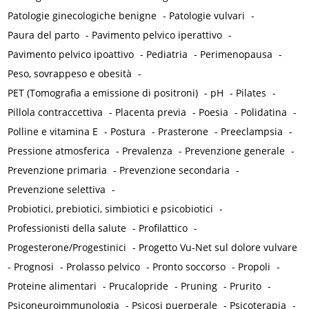
Patologie ginecologiche benigne
-
Patologie vulvari
-
Paura del parto
-
Pavimento pelvico iperattivo
-
Pavimento pelvico ipoattivo
-
Pediatria
-
Perimenopausa
-
Peso, sovrappeso e obesità
-
PET (Tomografia a emissione di positroni)
-
pH
-
Pilates
-
Pillola contraccettiva
-
Placenta previa
-
Poesia
-
Polidatina
-
Polline e vitamina E
-
Postura
-
Prasterone
-
Preeclampsia
-
Pressione atmosferica
-
Prevalenza
-
Prevenzione generale
-
Prevenzione primaria
-
Prevenzione secondaria
-
Prevenzione selettiva
-
Probiotici, prebiotici, simbiotici e psicobiotici
-
Professionisti della salute
-
Profilattico
-
Progesterone/Progestinici
-
Progetto Vu-Net sul dolore vulvare
-
Prognosi
-
Prolasso pelvico
-
Pronto soccorso
-
Propoli
-
Proteine alimentari
-
Prucalopride
-
Pruning
-
Prurito
-
Psiconeuroimmunologia
-
Psicosi puerperale
-
Psicoterapia
-