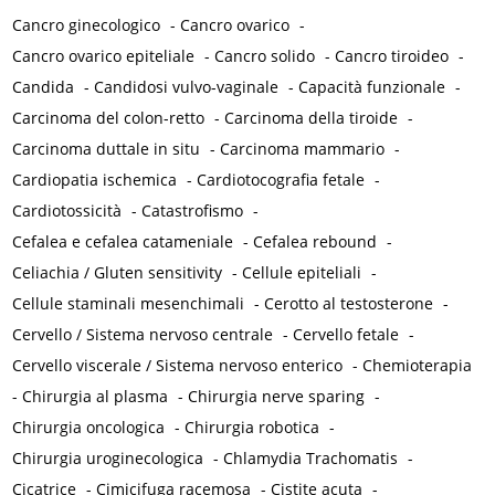
Cancro ginecologico
-
Cancro ovarico
-
Cancro ovarico epiteliale
-
Cancro solido
-
Cancro tiroideo
-
Candida
-
Candidosi vulvo-vaginale
-
Capacità funzionale
-
Carcinoma del colon-retto
-
Carcinoma della tiroide
-
Carcinoma duttale in situ
-
Carcinoma mammario
-
Cardiopatia ischemica
-
Cardiotocografia fetale
-
Cardiotossicità
-
Catastrofismo
-
Cefalea e cefalea catameniale
-
Cefalea rebound
-
Celiachia / Gluten sensitivity
-
Cellule epiteliali
-
Cellule staminali mesenchimali
-
Cerotto al testosterone
-
Cervello / Sistema nervoso centrale
-
Cervello fetale
-
Cervello viscerale / Sistema nervoso enterico
-
Chemioterapia
-
Chirurgia al plasma
-
Chirurgia nerve sparing
-
Chirurgia oncologica
-
Chirurgia robotica
-
Chirurgia uroginecologica
-
Chlamydia Trachomatis
-
Cicatrice
-
Cimicifuga racemosa
-
Cistite acuta
-