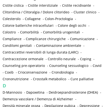
Cistite cistica
-
Cistite interstiziale
-
Cistite recidivante
-
Clitoridinia / Clitoralgia / Dolore clitorideo
-
Cluster clinico
-
Colesterolo
-
Collagene
-
Colon-Proctologia
-
Colonie batteriche intracellulari
-
Colore degli occhi
-
Colostro
-
Comorbilità
-
Comorbilità urogenitali
-
Compliance
-
Complicanze chirurgiche
-
Comunicazione
-
Condilomi genitali
-
Contaminazione ambientale
-
Contraccettivi reversibili di lunga durata (LARC)
-
Contraccezione ormonale
-
Controllo neurale
-
Coping
-
Counseling pre-operatorio
-
Counseling sessuologico
-
Covid
-
Coxib
-
Crioconservazione
-
Cronobiologia
-
Crononutrizione
-
Crosstalk metabolico
-
Cure palliative
D
D-Mannosio
-
Dapoxetina
-
Deidroepiandrosterone (DHEA)
-
Demenza vascolare / Demenza di Alzheimer
-
Densità minerale ossea
-
Depilazione pubica
-
Depressione
-