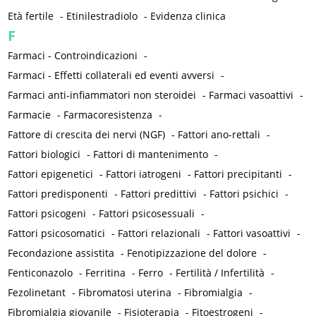
Età fertile
-
Etinilestradiolo
-
Evidenza clinica
F
Farmaci - Controindicazioni
-
Farmaci - Effetti collaterali ed eventi avversi
-
Farmaci anti-infiammatori non steroidei
-
Farmaci vasoattivi
-
Farmacie
-
Farmacoresistenza
-
Fattore di crescita dei nervi (NGF)
-
Fattori ano-rettali
-
Fattori biologici
-
Fattori di mantenimento
-
Fattori epigenetici
-
Fattori iatrogeni
-
Fattori precipitanti
-
Fattori predisponenti
-
Fattori predittivi
-
Fattori psichici
-
Fattori psicogeni
-
Fattori psicosessuali
-
Fattori psicosomatici
-
Fattori relazionali
-
Fattori vasoattivi
-
Fecondazione assistita
-
Fenotipizzazione del dolore
-
Fenticonazolo
-
Ferritina
-
Ferro
-
Fertilità / Infertilità
-
Fezolinetant
-
Fibromatosi uterina
-
Fibromialgia
-
Fibromialgia giovanile
-
Fisioterapia
-
Fitoestrogeni
-