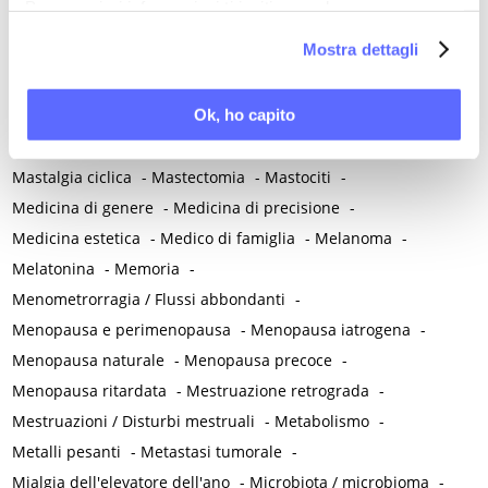
Per maggiori informazioni ti invitiamo a leggere
Malattie immunomediate
-
Malattie infiammatorie intestinali
la nostra
Cookie Policy
.
Mostra dettagli
-
Malattie metaboliche
-
Malattie neurologiche
-
Malattie neuropsichiatriche
-
Malattie reumatiche
-
Ok, ho capito
Malattie sessualmente trasmesse
-
Malnutrizione
-
Mammografia
-
Manovra di Kristeller
-
Massaggio perineale
-
Mastalgia ciclica
-
Mastectomia
-
Mastociti
-
Medicina di genere
-
Medicina di precisione
-
Medicina estetica
-
Medico di famiglia
-
Melanoma
-
Melatonina
-
Memoria
-
Menometrorragia / Flussi abbondanti
-
Menopausa e perimenopausa
-
Menopausa iatrogena
-
Menopausa naturale
-
Menopausa precoce
-
Menopausa ritardata
-
Mestruazione retrograda
-
Mestruazioni / Disturbi mestruali
-
Metabolismo
-
Metalli pesanti
-
Metastasi tumorale
-
Mialgia dell'elevatore dell'ano
-
Microbiota / microbioma
-