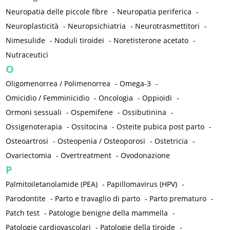
Neuropatia delle piccole fibre
-
Neuropatia periferica
-
Neuroplasticità
-
Neuropsichiatria
-
Neurotrasmettitori
-
Nimesulide
-
Noduli tiroidei
-
Noretisterone acetato
-
Nutraceutici
O
Oligomenorrea / Polimenorrea
-
Omega-3
-
Omicidio / Femminicidio
-
Oncologia
-
Oppioidi
-
Ormoni sessuali
-
Ospemifene
-
Ossibutinina
-
Ossigenoterapia
-
Ossitocina
-
Osteite pubica post parto
-
Osteoartrosi
-
Osteopenia / Osteoporosi
-
Ostetricia
-
Ovariectomia
-
Overtreatment
-
Ovodonazione
P
Palmitoiletanolamide (PEA)
-
Papillomavirus (HPV)
-
Parodontite
-
Parto e travaglio di parto
-
Parto prematuro
-
Patch test
-
Patologie benigne della mammella
-
Patologie cardiovascolari
-
Patologie della tiroide
-