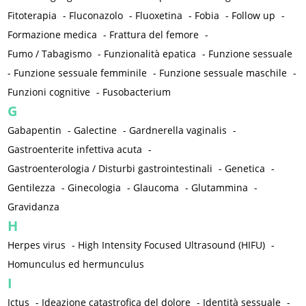
Fitoterapia
-
Fluconazolo
-
Fluoxetina
-
Fobia
-
Follow up
-
Formazione medica
-
Frattura del femore
-
Fumo / Tabagismo
-
Funzionalità epatica
-
Funzione sessuale
-
Funzione sessuale femminile
-
Funzione sessuale maschile
-
Funzioni cognitive
-
Fusobacterium
G
Gabapentin
-
Galectine
-
Gardnerella vaginalis
-
Gastroenterite infettiva acuta
-
Gastroenterologia / Disturbi gastrointestinali
-
Genetica
-
Gentilezza
-
Ginecologia
-
Glaucoma
-
Glutammina
-
Gravidanza
H
Herpes virus
-
High Intensity Focused Ultrasound (HIFU)
-
Homunculus ed hermunculus
I
Ictus
-
Ideazione catastrofica del dolore
-
Identità sessuale
-