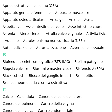
Apnee ostruttive nel sonno (OSA)
-
Apparato genitale femminile
-
Apparato muscolare
-
Apparato osteo-articolare
-
Artralgie
-
Artrite
-
Asma
-
Aspettative
-
Asse intestino-cervello
-
Asse intestino-cuore
-
Astenia
-
Aterosclerosi
-
Atrofia vulvo-vaginale
-
Attività fisica
-
Autismo
-
Autolesionismo non suicidario (NSSI)
-
Automedicazione
-
Autorealizzazione
-
Avversione sessuale
B
Biofeedback elettromiografico (BFB-IMG)
-
Biofilm patogeno
-
Biopsia vulvare
-
Bioritmi e master-clock
-
Bisfenolo A (BPA)
-
Black cohosh
-
Blocco del ganglio impari
-
Brimapitide
-
Broncopneumopatia cronica ostruttiva
C
Calcio
-
Calendula
-
Cancro del collo dell'utero
-
Cancro del polmone
-
Cancro della vagina
-
Cancro della vulva
-
Cancro endometriale
-