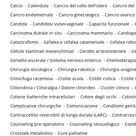
Calcio
-
Calendula
-
Cancro del collo dell'utero
-
Cancro del
Cancro endometriale
-
Cancro ginecologico
-
Cancro ovarico
Candida
-
Candidosi vulvo-vaginale
-
Capacità funzionale
-
Carcinoma duttale in situ
-
Carcinoma mammario
-
Cardiopa
Catastrofismo
-
Cefalea e cefalea catameniale
-
Cefalea reb
Cellule staminali mesenchimali
-
Cerotto al testosterone
-
Ce
Cervello viscerale / Sistema nervoso enterico
-
Chemioterapi
Chirurgia oncologica
-
Chirurgia robotica
-
Chirurgia urogine
Cimicifuga racemosa
-
Cistite acuta
-
Cistite cistica
-
Cistite 
Clitoridinia / Clitoralgia / Dolore clitorideo
-
Cluster clinico
-
Colonie batteriche intracellulari
-
Colore degli occhi
-
Colost
Complicanze chirurgiche
-
Comunicazione
-
Condilomi genit
Contraccettivi reversibili di lunga durata (LARC)
-
Contraccez
Counseling pre-operatorio
-
Counseling sessuologico
-
Covid
Crosstalk metabolico
-
Cure palliative