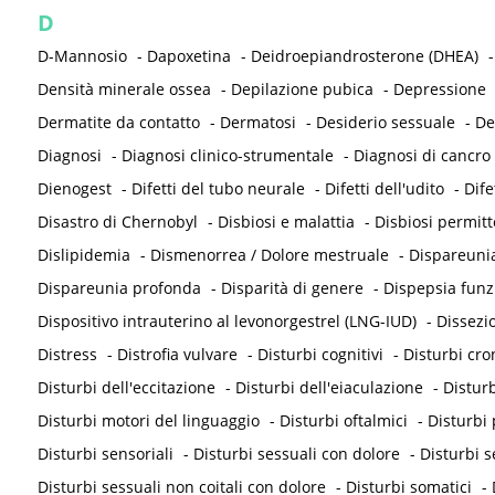
D
D-Mannosio
-
Dapoxetina
-
Deidroepiandrosterone (DHEA)
Densità minerale ossea
-
Depilazione pubica
-
Depressione
Dermatite da contatto
-
Dermatosi
-
Desiderio sessuale
-
De
Diagnosi
-
Diagnosi clinico-strumentale
-
Diagnosi di cancro
Dienogest
-
Difetti del tubo neurale
-
Difetti dell'udito
-
Dife
Disastro di Chernobyl
-
Disbiosi e malattia
-
Disbiosi permit
Dislipidemia
-
Dismenorrea / Dolore mestruale
-
Dispareunia
Dispareunia profonda
-
Disparità di genere
-
Dispepsia funz
Dispositivo intrauterino al levonorgestrel (LNG-IUD)
-
Dissezi
Distress
-
Distrofia vulvare
-
Disturbi cognitivi
-
Disturbi cron
Disturbi dell'eccitazione
-
Disturbi dell'eiaculazione
-
Disturb
Disturbi motori del linguaggio
-
Disturbi oftalmici
-
Disturbi 
Disturbi sensoriali
-
Disturbi sessuali con dolore
-
Disturbi s
Disturbi sessuali non coitali con dolore
-
Disturbi somatici
-