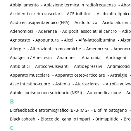
Abbigliamento
-
Ablazione termica in radiofrequenza
-
Abor
Accidenti cerebrovascolari
-
ACE-inibitori
-
Acido alfa-lipoico
Acido eicosapentaenoico (EPA)
-
Acido folico
-
Acido ialuroni
Adenomiosi
-
Aderenza
-
Adipociti associati al cancro
-
Adip
Agnocasto
-
Agopuntura
-
Alcol
-
Alfa-lattoalbumina
-
Algor
Allergie
-
Alterazioni cromosomiche
-
Amenorrea
-
Amenorre
Analgesia / Anestesia
-
Anamnesi
-
Anatomia
-
Androgeni
Antibiotici
-
Anticonvulsivanti
-
Antidepressivi
-
Antimicotici
Apparato muscolare
-
Apparato osteo-articolare
-
Artralgie
Asse intestino-cuore
-
Astenia
-
Aterosclerosi
-
Atrofia vulvo
Autolesionismo non suicidario (NSSI)
-
Automedicazione
-
Au
B
Biofeedback elettromiografico (BFB-IMG)
-
Biofilm patogeno
Black cohosh
-
Blocco del ganglio impari
-
Brimapitide
-
Bro
C