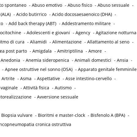
to spontaneo
-
Abuso emotivo
-
Abuso fisico
-
Abuso sessuale
-
 (ALA)
-
Acido butirrico
-
Acido docosaesaenoico (DHA)
-
co
-
Add back therapy (ABT)
-
Addestramento militare
-
ocitochine
-
Adolescenti e giovani
-
Agency
-
Agitazione notturna
itmo di cura
-
Aliamidi
-
Alimentazione
-
Allattamento al seno
-
a post parto
-
Amigdala
-
Amitriptilina
-
Amore
-
-
Anedonia
-
Anemia sideropenica
-
Animali domestici
-
Ansia
-
-
Apnee ostruttive nel sonno (OSA)
-
Apparato genitale femminile
-
Artrite
-
Asma
-
Aspettative
-
Asse intestino-cervello
-
-vaginale
-
Attività fisica
-
Autismo
-
torealizzazione
-
Avversione sessuale
-
Biopsia vulvare
-
Bioritmi e master-clock
-
Bisfenolo A (BPA)
-
ncopneumopatia cronica ostruttiva