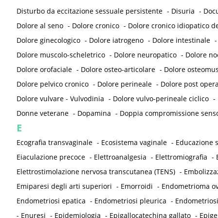
Disturbo da eccitazione sessuale persistente
-
Disuria
-
Doc
Dolore al seno
-
Dolore cronico
-
Dolore cronico idiopatico de
Dolore ginecologico
-
Dolore iatrogeno
-
Dolore intestinale
Dolore muscolo-scheletrico
-
Dolore neuropatico
-
Dolore noc
Dolore orofaciale
-
Dolore osteo-articolare
-
Dolore osteomus
Dolore pelvico cronico
-
Dolore perineale
-
Dolore post opera
Dolore vulvare - Vulvodinia
-
Dolore vulvo-perineale ciclico
-
Donne veterane
-
Dopamina
-
Doppia compromissione sensor
E
Ecografia transvaginale
-
Ecosistema vaginale
-
Educazione s
Eiaculazione precoce
-
Elettroanalgesia
-
Elettromiografia
-
Elettrostimolazione nervosa transcutanea (TENS)
-
Embolizza
Emiparesi degli arti superiori
-
Emorroidi
-
Endometrioma ov
Endometriosi epatica
-
Endometriosi pleurica
-
Endometriosi
-
Enuresi
-
Epidemiologia
-
Epigallocatechina gallato
-
Epige