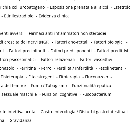
richia coli uropatogeno
-
Esposizione prenatale all’alcol
-
Estetrol
-
Etinilestradiolo
-
Evidenza clinica
venti avversi
-
Farmaci anti-infiammatori non steroidei
-
di crescita dei nervi (NGF)
-
Fattori ano-rettali
-
Fattori biologici
-
eni
-
Fattori precipitanti
-
Fattori predisponenti
-
Fattori predittivi
ttori psicosomatici
-
Fattori relazionali
-
Fattori vasoattivi
-
onazolo
-
Ferritina
-
Ferro
-
Fertilità / Infertilità
-
Fezolinetant
-
-
Fisioterapia
-
Fitoestrogeni
-
Fitoterapia
-
Fluconazolo
-
ra del femore
-
Fumo / Tabagismo
-
Funzionalità epatica
-
 sessuale maschile
-
Funzioni cognitive
-
Fusobacterium
ite infettiva acuta
-
Gastroenterologia / Disturbi gastrointestinali
na
-
Gravidanza