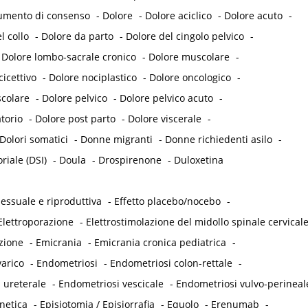
umento di consenso
-
Dolore
-
Dolore aciclico
-
Dolore acuto
-
l collo
-
Dolore da parto
-
Dolore del cingolo pelvico
-
-
Dolore lombo-sacrale cronico
-
Dolore muscolare
-
icettivo
-
Dolore nociplastico
-
Dolore oncologico
-
colare
-
Dolore pelvico
-
Dolore pelvico acuto
-
torio
-
Dolore post parto
-
Dolore viscerale
-
Dolori somatici
-
Donne migranti
-
Donne richiedenti asilo
-
iale (DSI)
-
Doula
-
Drospirenone
-
Duloxetina
essuale e riproduttiva
-
Effetto placebo/nocebo
-
Elettroporazione
-
Elettrostimolazione del midollo spinale cervical
zione
-
Emicrania
-
Emicrania cronica pediatrica
-
arico
-
Endometriosi
-
Endometriosi colon-rettale
-
 ureterale
-
Endometriosi vescicale
-
Endometriosi vulvo-perineal
netica
-
Episiotomia / Episiorrafia
-
Equolo
-
Erenumab
-