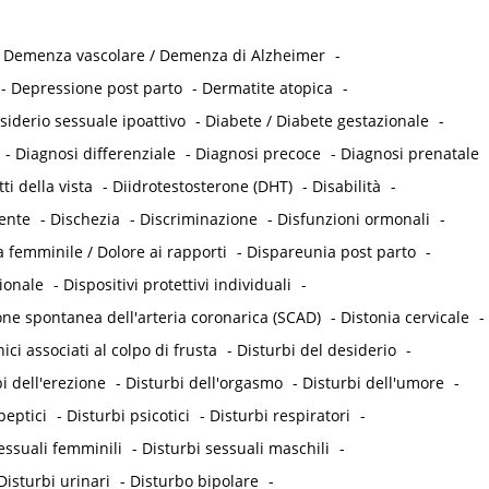
-
Demenza vascolare / Demenza di Alzheimer
-
-
Depressione post parto
-
Dermatite atopica
-
siderio sessuale ipoattivo
-
Diabete / Diabete gestazionale
-
-
Diagnosi differenziale
-
Diagnosi precoce
-
Diagnosi prenatale
tti della vista
-
Diidrotestosterone (DHT)
-
Disabilità
-
tente
-
Dischezia
-
Discriminazione
-
Disfunzioni ormonali
-
 femminile / Dolore ai rapporti
-
Dispareunia post parto
-
ionale
-
Dispositivi protettivi individuali
-
one spontanea dell'arteria coronarica (SCAD)
-
Distonia cervicale
-
ici associati al colpo di frusta
-
Disturbi del desiderio
-
i dell'erezione
-
Disturbi dell'orgasmo
-
Disturbi dell'umore
-
peptici
-
Disturbi psicotici
-
Disturbi respiratori
-
essuali femminili
-
Disturbi sessuali maschili
-
Disturbi urinari
-
Disturbo bipolare
-