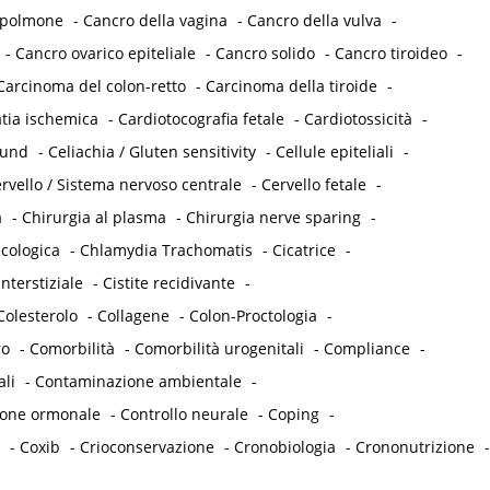
 polmone
-
Cancro della vagina
-
Cancro della vulva
-
-
Cancro ovarico epiteliale
-
Cancro solido
-
Cancro tiroideo
-
Carcinoma del colon-retto
-
Carcinoma della tiroide
-
tia ischemica
-
Cardiotocografia fetale
-
Cardiotossicità
-
ound
-
Celiachia / Gluten sensitivity
-
Cellule epiteliali
-
rvello / Sistema nervoso centrale
-
Cervello fetale
-
a
-
Chirurgia al plasma
-
Chirurgia nerve sparing
-
cologica
-
Chlamydia Trachomatis
-
Cicatrice
-
interstiziale
-
Cistite recidivante
-
Colesterolo
-
Collagene
-
Colon-Proctologia
-
ro
-
Comorbilità
-
Comorbilità urogenitali
-
Compliance
-
ali
-
Contaminazione ambientale
-
ione ormonale
-
Controllo neurale
-
Coping
-
-
Coxib
-
Crioconservazione
-
Cronobiologia
-
Crononutrizione
-