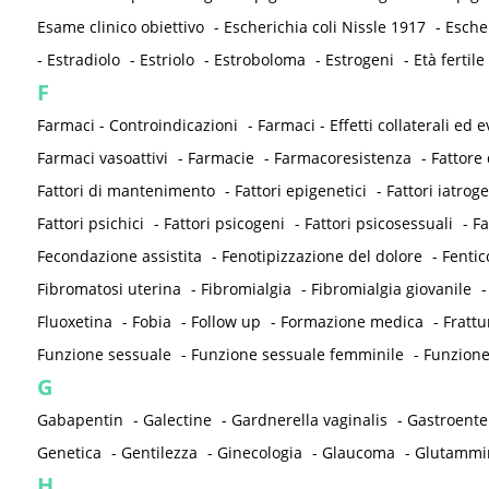
Esame clinico obiettivo
-
Escherichia coli Nissle 1917
-
Esche
-
Estradiolo
-
Estriolo
-
Estroboloma
-
Estrogeni
-
Età fertile
F
Farmaci - Controindicazioni
-
Farmaci - Effetti collaterali ed e
Farmaci vasoattivi
-
Farmacie
-
Farmacoresistenza
-
Fattore 
Fattori di mantenimento
-
Fattori epigenetici
-
Fattori iatrog
Fattori psichici
-
Fattori psicogeni
-
Fattori psicosessuali
-
Fa
Fecondazione assistita
-
Fenotipizzazione del dolore
-
Fentic
Fibromatosi uterina
-
Fibromialgia
-
Fibromialgia giovanile
Fluoxetina
-
Fobia
-
Follow up
-
Formazione medica
-
Frattu
Funzione sessuale
-
Funzione sessuale femminile
-
Funzione
G
Gabapentin
-
Galectine
-
Gardnerella vaginalis
-
Gastroenter
Genetica
-
Gentilezza
-
Ginecologia
-
Glaucoma
-
Glutammi
H