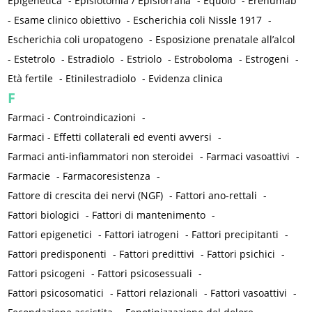
Epigenetica
-
Episiotomia / Episiorrafia
-
Equolo
-
Erenumab
-
Esame clinico obiettivo
-
Escherichia coli Nissle 1917
-
Escherichia coli uropatogeno
-
Esposizione prenatale all’alcol
-
Estetrolo
-
Estradiolo
-
Estriolo
-
Estroboloma
-
Estrogeni
-
Età fertile
-
Etinilestradiolo
-
Evidenza clinica
F
Farmaci - Controindicazioni
-
Farmaci - Effetti collaterali ed eventi avversi
-
Farmaci anti-infiammatori non steroidei
-
Farmaci vasoattivi
-
Farmacie
-
Farmacoresistenza
-
Fattore di crescita dei nervi (NGF)
-
Fattori ano-rettali
-
Fattori biologici
-
Fattori di mantenimento
-
Fattori epigenetici
-
Fattori iatrogeni
-
Fattori precipitanti
-
Fattori predisponenti
-
Fattori predittivi
-
Fattori psichici
-
Fattori psicogeni
-
Fattori psicosessuali
-
Fattori psicosomatici
-
Fattori relazionali
-
Fattori vasoattivi
-