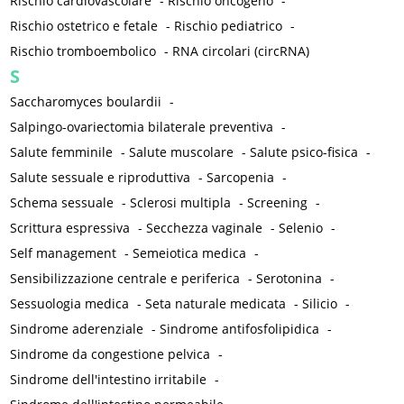
Rischio cardiovascolare
-
Rischio oncogeno
-
Rischio ostetrico e fetale
-
Rischio pediatrico
-
Rischio tromboembolico
-
RNA circolari (circRNA)
S
Saccharomyces boulardii
-
Salpingo-ovariectomia bilaterale preventiva
-
Salute femminile
-
Salute muscolare
-
Salute psico-fisica
-
Salute sessuale e riproduttiva
-
Sarcopenia
-
Schema sessuale
-
Sclerosi multipla
-
Screening
-
Scrittura espressiva
-
Secchezza vaginale
-
Selenio
-
Self management
-
Semeiotica medica
-
Sensibilizzazione centrale e periferica
-
Serotonina
-
Sessuologia medica
-
Seta naturale medicata
-
Silicio
-
Sindrome aderenziale
-
Sindrome antifosfolipidica
-
Sindrome da congestione pelvica
-
Sindrome dell'intestino irritabile
-