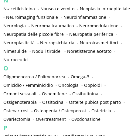
N
N-acetilcisteina
-
Nausea e vomito
-
Neoplasia intraepiteliale
-
Neuroimaging funzionale
-
Neuroinfiammazione
-
Neurologia
-
Neuroma traumatico
-
Neuromodulazione
-
Neuropatia delle piccole fibre
-
Neuropatia periferica
-
Neuroplasticità
-
Neuropsichiatria
-
Neurotrasmettitori
-
Nimesulide
-
Noduli tiroidei
-
Noretisterone acetato
-
Nutraceutici
O
Oligomenorrea / Polimenorrea
-
Omega-3
-
Omicidio / Femminicidio
-
Oncologia
-
Oppioidi
-
Ormoni sessuali
-
Ospemifene
-
Ossibutinina
-
Ossigenoterapia
-
Ossitocina
-
Osteite pubica post parto
-
Osteoartrosi
-
Osteopenia / Osteoporosi
-
Ostetricia
-
Ovariectomia
-
Overtreatment
-
Ovodonazione
P