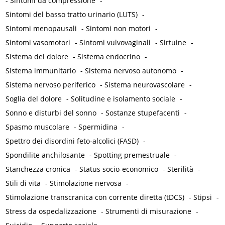
-
Sintomi da compressione
-
Sintomi del basso tratto urinario (LUTS)
-
Sintomi menopausali
-
Sintomi non motori
-
Sintomi vasomotori
-
Sintomi vulvovaginali
-
Sirtuine
-
Sistema del dolore
-
Sistema endocrino
-
Sistema immunitario
-
Sistema nervoso autonomo
-
Sistema nervoso periferico
-
Sistema neurovascolare
-
Soglia del dolore
-
Solitudine e isolamento sociale
-
Sonno e disturbi del sonno
-
Sostanze stupefacenti
-
Spasmo muscolare
-
Spermidina
-
Spettro dei disordini feto-alcolici (FASD)
-
Spondilite anchilosante
-
Spotting premestruale
-
Stanchezza cronica
-
Status socio-economico
-
Sterilità
-
Stili di vita
-
Stimolazione nervosa
-
Stimolazione transcranica con corrente diretta (tDCS)
-
Stipsi
-
Stress da ospedalizzazione
-
Strumenti di misurazione
-