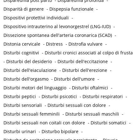
Dispareunia post parto
-
Dispareunia profonda
-
Disparità di genere
-
Dispepsia funzionale
-
Dispositivi protettivi individuali
-
Dispositivo intrauterino al levonorgestrel (LNG-IUD)
-
Dissezione spontanea dell'arteria coronarica (SCAD)
-
Distonia cervicale
-
Distress
-
Distrofia vulvare
-
Disturbi cognitivi
-
Disturbi cronici associati al colpo di frusta
-
Disturbi del desiderio
-
Disturbi dell'eccitazione
-
Disturbi dell'eiaculazione
-
Disturbi dell'erezione
-
Disturbi dell'orgasmo
-
Disturbi dell'umore
-
Disturbi motori del linguaggio
-
Disturbi oftalmici
-
Disturbi peptici
-
Disturbi psicotici
-
Disturbi respiratori
-
Disturbi sensoriali
-
Disturbi sessuali con dolore
-
Disturbi sessuali femminili
-
Disturbi sessuali maschili
-
Disturbi sessuali non coitali con dolore
-
Disturbi somatici
-
Disturbi urinari
-
Disturbo bipolare
-