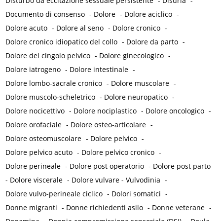
Disturbo da eccitazione sessuale persistente
-
Disuria
-
Documento di consenso
-
Dolore
-
Dolore aciclico
-
Dolore acuto
-
Dolore al seno
-
Dolore cronico
-
Dolore cronico idiopatico del collo
-
Dolore da parto
-
Dolore del cingolo pelvico
-
Dolore ginecologico
-
Dolore iatrogeno
-
Dolore intestinale
-
Dolore lombo-sacrale cronico
-
Dolore muscolare
-
Dolore muscolo-scheletrico
-
Dolore neuropatico
-
Dolore nocicettivo
-
Dolore nociplastico
-
Dolore oncologico
-
Dolore orofaciale
-
Dolore osteo-articolare
-
Dolore osteomuscolare
-
Dolore pelvico
-
Dolore pelvico acuto
-
Dolore pelvico cronico
-
Dolore perineale
-
Dolore post operatorio
-
Dolore post parto
-
Dolore viscerale
-
Dolore vulvare - Vulvodinia
-
Dolore vulvo-perineale ciclico
-
Dolori somatici
-
Donne migranti
-
Donne richiedenti asilo
-
Donne veterane
-