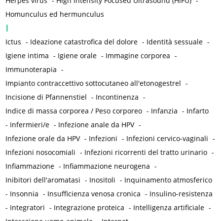
Herpes virus
-
High Intensity Focused Ultrasound (HIFU)
-
Homunculus ed hermunculus
I
Ictus
-
Ideazione catastrofica del dolore
-
Identità sessuale
-
Igiene intima
-
Igiene orale
-
Immagine corporea
-
Immunoterapia
-
Impianto contraccettivo sottocutaneo all'etonogestrel
-
Incisione di Pfannenstiel
-
Incontinenza
-
Indice di massa corporea / Peso corporeo
-
Infanzia
-
Infarto
-
Infermieri/e
-
Infezione anale da HPV
-
Infezione orale da HPV
-
Infezioni
-
Infezioni cervico-vaginali
-
Infezioni nosocomiali
-
Infezioni ricorrenti del tratto urinario
-
Infiammazione
-
Infiammazione neurogena
-
Inibitori dell'aromatasi
-
Inositoli
-
Inquinamento atmosferico
-
Insonnia
-
Insufficienza venosa cronica
-
Insulino-resistenza
-
Integratori
-
Integrazione proteica
-
Intelligenza artificiale
-