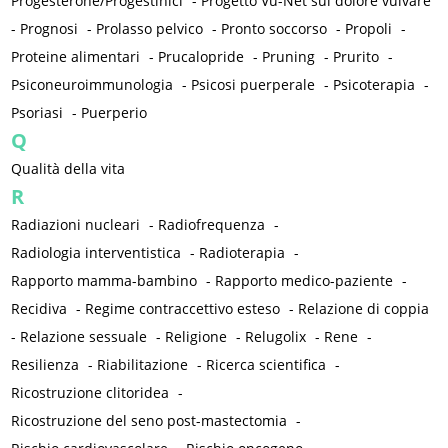
Progesterone/Progestinici
-
Progetto Vu-Net sul dolore vulvare
-
Prognosi
-
Prolasso pelvico
-
Pronto soccorso
-
Propoli
-
Proteine alimentari
-
Prucalopride
-
Pruning
-
Prurito
-
Psiconeuroimmunologia
-
Psicosi puerperale
-
Psicoterapia
-
Psoriasi
-
Puerperio
Q
Qualità della vita
R
Radiazioni nucleari
-
Radiofrequenza
-
Radiologia interventistica
-
Radioterapia
-
Rapporto mamma-bambino
-
Rapporto medico-paziente
-
Recidiva
-
Regime contraccettivo esteso
-
Relazione di coppia
-
Relazione sessuale
-
Religione
-
Relugolix
-
Rene
-
Resilienza
-
Riabilitazione
-
Ricerca scientifica
-
Ricostruzione clitoridea
-
Ricostruzione del seno post-mastectomia
-