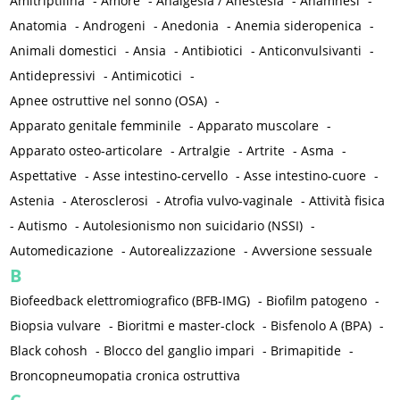
Amitriptilina
-
Amore
-
Analgesia / Anestesia
-
Anamnesi
-
Anatomia
-
Androgeni
-
Anedonia
-
Anemia sideropenica
-
Animali domestici
-
Ansia
-
Antibiotici
-
Anticonvulsivanti
-
Antidepressivi
-
Antimicotici
-
Apnee ostruttive nel sonno (OSA)
-
Apparato genitale femminile
-
Apparato muscolare
-
Apparato osteo-articolare
-
Artralgie
-
Artrite
-
Asma
-
Aspettative
-
Asse intestino-cervello
-
Asse intestino-cuore
-
Astenia
-
Aterosclerosi
-
Atrofia vulvo-vaginale
-
Attività fisica
-
Autismo
-
Autolesionismo non suicidario (NSSI)
-
Automedicazione
-
Autorealizzazione
-
Avversione sessuale
B
Biofeedback elettromiografico (BFB-IMG)
-
Biofilm patogeno
-
Biopsia vulvare
-
Bioritmi e master-clock
-
Bisfenolo A (BPA)
-
Black cohosh
-
Blocco del ganglio impari
-
Brimapitide
-
Broncopneumopatia cronica ostruttiva