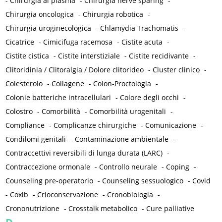
-
Chirurgia al plasma
-
Chirurgia nerve sparing
-
Chirurgia oncologica
-
Chirurgia robotica
-
Chirurgia uroginecologica
-
Chlamydia Trachomatis
-
Cicatrice
-
Cimicifuga racemosa
-
Cistite acuta
-
Cistite cistica
-
Cistite interstiziale
-
Cistite recidivante
-
Clitoridinia / Clitoralgia / Dolore clitorideo
-
Cluster clinico
-
Colesterolo
-
Collagene
-
Colon-Proctologia
-
Colonie batteriche intracellulari
-
Colore degli occhi
-
Colostro
-
Comorbilità
-
Comorbilità urogenitali
-
Compliance
-
Complicanze chirurgiche
-
Comunicazione
-
Condilomi genitali
-
Contaminazione ambientale
-
Contraccettivi reversibili di lunga durata (LARC)
-
Contraccezione ormonale
-
Controllo neurale
-
Coping
-
Counseling pre-operatorio
-
Counseling sessuologico
-
Covid
-
Coxib
-
Crioconservazione
-
Cronobiologia
-
Crononutrizione
-
Crosstalk metabolico
-
Cure palliative