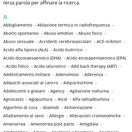
terza parola per affinare la ricerca.
A
Abbigliamento
-
Ablazione termica in radiofrequenza
-
Aborto spontaneo
-
Abuso emotivo
-
Abuso fisico
-
Abuso sessuale
-
Accidenti cerebrovascolari
-
ACE-inibitori
-
Acido alfa-lipoico (ALA)
-
Acido butirrico
-
Acido docosaesaenoico (DHA)
-
Acido eicosapentaenoico (EPA)
-
Acido folico
-
Acido ialuronico
-
Add back therapy (ABT)
-
Addestramento militare
-
Adenomiosi
-
Aderenza
-
Adipociti associati al cancro
-
Adipocitochine
-
Adolescenti e giovani
-
Agency
-
Agitazione notturna
-
Agnocasto
-
Agopuntura
-
Alcol
-
Alfa-lattoalbumina
-
Algoritmo di cura
-
Aliamidi
-
Alimentazione
-
Allattamento al seno
-
Allergie
-
Alterazioni cromosomiche
-
Amenorrea
-
Amenorrea post parto
-
Amigdala
-