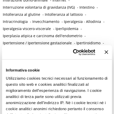
Interazione uomo-animale
-
Internet
-
Interruzione volontaria di gravidanza (IVG)
-
Intestino
-
Intolleranza al glutine
-
Intolleranza al lattosio
-
Intracrinologia
-
Invecchiamento
-
Iperalgesia - Allodinia
-
Iperalgesia viscero-viscerale
-
Iperlipidemia
-
Iperplasia atipica e carcinoma dell'endometrio
-
Ipertensione / Ipertensione gestazionale
-
Ipertiroidismo
-
Ipoestrogenismo
-
Ipotiroidismo
-
Isterectomia
-
Isteroscopia
L
L-carnitina
-
Laparoscopia
-
Lattobacilli
-
Lattoferrina
-
Informativa cookie
Legislazione
-
Utilizziamo cookies tecnici necessari al funzionamento di
Lesioni intraepiteliali squamose di alto grado della vulva
-
questo sito web e cookies analitici finalizzati al
Lichen planus
-
Lichen sclerosus
-
Lichen simplex chronicus
-
miglioramento dell’esperienza di navigazione. I cookie
Linee guida cliniche
-
Linfedema
-
Linfoma di Hodgkin
-
analitici di terza parte sono utilizzati previa
Lockdown
-
Long Covid
-
Lubrificazione vaginale
-
anonimizzazione dell’indirizzo IP. Né i cookie tecnici né i
Lupus eritematoso sistemico
-
Luteolina
-
Lutto
cookie analitici anonimi richiedono pertanto il consenso