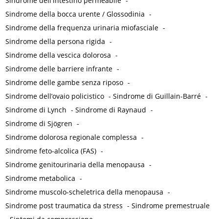
Sindrome dell'intestino permeabile
-
Sindrome della bocca urente / Glossodinia
-
Sindrome della frequenza urinaria miofasciale
-
Sindrome della persona rigida
-
Sindrome della vescica dolorosa
-
Sindrome delle barriere infrante
-
Sindrome delle gambe senza riposo
-
Sindrome dell’ovaio policistico
-
Sindrome di Guillain-Barré
-
Sindrome di Lynch
-
Sindrome di Raynaud
-
Sindrome di Sjögren
-
Sindrome dolorosa regionale complessa
-
Sindrome feto-alcolica (FAS)
-
Sindrome genitourinaria della menopausa
-
Sindrome metabolica
-
Sindrome muscolo-scheletrica della menopausa
-
Sindrome post traumatica da stress
-
Sindrome premestruale