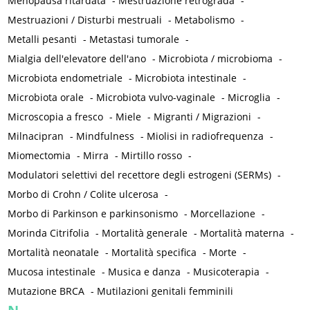
Menopausa ritardata
-
Mestruazione retrograda
-
Mestruazioni / Disturbi mestruali
-
Metabolismo
-
Metalli pesanti
-
Metastasi tumorale
-
Mialgia dell'elevatore dell'ano
-
Microbiota / microbioma
-
Microbiota endometriale
-
Microbiota intestinale
-
Microbiota orale
-
Microbiota vulvo-vaginale
-
Microglia
-
Microscopia a fresco
-
Miele
-
Migranti / Migrazioni
-
Milnacipran
-
Mindfulness
-
Miolisi in radiofrequenza
-
Miomectomia
-
Mirra
-
Mirtillo rosso
-
Modulatori selettivi del recettore degli estrogeni (SERMs)
-
Morbo di Crohn / Colite ulcerosa
-
Morbo di Parkinson e parkinsonismo
-
Morcellazione
-
Morinda Citrifolia
-
Mortalità generale
-
Mortalità materna
-
Mortalità neonatale
-
Mortalità specifica
-
Morte
-
Mucosa intestinale
-
Musica e danza
-
Musicoterapia
-
Mutazione BRCA
-
Mutilazioni genitali femminili