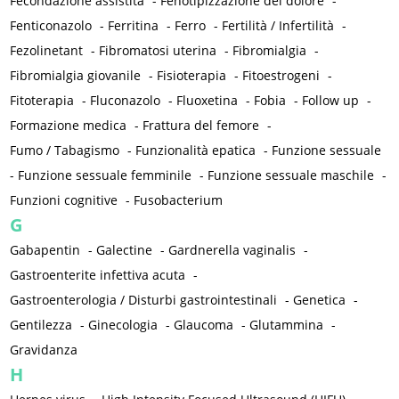
Fecondazione assistita
-
Fenotipizzazione del dolore
-
Fenticonazolo
-
Ferritina
-
Ferro
-
Fertilità / Infertilità
-
Fezolinetant
-
Fibromatosi uterina
-
Fibromialgia
-
Fibromialgia giovanile
-
Fisioterapia
-
Fitoestrogeni
-
Fitoterapia
-
Fluconazolo
-
Fluoxetina
-
Fobia
-
Follow up
-
Formazione medica
-
Frattura del femore
-
Fumo / Tabagismo
-
Funzionalità epatica
-
Funzione sessuale
-
Funzione sessuale femminile
-
Funzione sessuale maschile
-
Funzioni cognitive
-
Fusobacterium
G
Gabapentin
-
Galectine
-
Gardnerella vaginalis
-
Gastroenterite infettiva acuta
-
Gastroenterologia / Disturbi gastrointestinali
-
Genetica
-
Gentilezza
-
Ginecologia
-
Glaucoma
-
Glutammina
-
Gravidanza
H