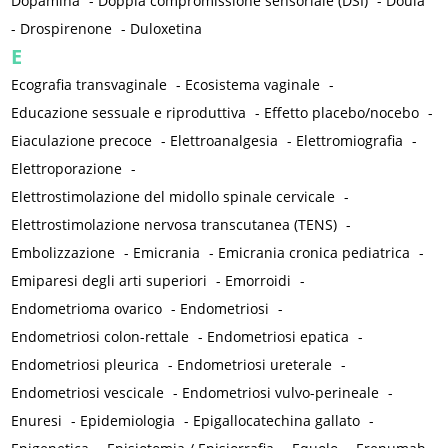
Dopamina
-
Doppia compromissione sensoriale (DSI)
-
Doula
-
Drospirenone
-
Duloxetina
E
Ecografia transvaginale
-
Ecosistema vaginale
-
Educazione sessuale e riproduttiva
-
Effetto placebo/nocebo
-
Eiaculazione precoce
-
Elettroanalgesia
-
Elettromiografia
-
Elettroporazione
-
Elettrostimolazione del midollo spinale cervicale
-
Elettrostimolazione nervosa transcutanea (TENS)
-
Embolizzazione
-
Emicrania
-
Emicrania cronica pediatrica
-
Emiparesi degli arti superiori
-
Emorroidi
-
Endometrioma ovarico
-
Endometriosi
-
Endometriosi colon-rettale
-
Endometriosi epatica
-
Endometriosi pleurica
-
Endometriosi ureterale
-
Endometriosi vescicale
-
Endometriosi vulvo-perineale
-
Enuresi
-
Epidemiologia
-
Epigallocatechina gallato
-