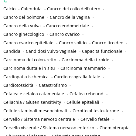
C
Calcio
-
Calendula
-
Cancro del collo dell'utero
-
Cancro del polmone
-
Cancro della vagina
-
Cancro della vulva
-
Cancro endometriale
-
Cancro ginecologico
-
Cancro ovarico
-
Cancro ovarico epiteliale
-
Cancro solido
-
Cancro tiroideo
-
Candida
-
Candidosi vulvo-vaginale
-
Capacità funzionale
-
Carcinoma del colon-retto
-
Carcinoma della tiroide
-
Carcinoma duttale in situ
-
Carcinoma mammario
-
Cardiopatia ischemica
-
Cardiotocografia fetale
-
Cardiotossicità
-
Catastrofismo
-
Cefalea e cefalea catameniale
-
Cefalea rebound
-
Celiachia / Gluten sensitivity
-
Cellule epiteliali
-
Cellule staminali mesenchimali
-
Cerotto al testosterone
-
Cervello / Sistema nervoso centrale
-
Cervello fetale
-
Cervello viscerale / Sistema nervoso enterico
-
Chemioterapia