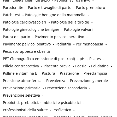
Palmitoiletanolamide (PEA)
-
Papillomavirus (HPV)
-
Parodontite
-
Parto e travaglio di parto
-
Parto prematuro
-
Patch test
-
Patologie benigne della mammella
-
Patologie cardiovascolari
-
Patologie della tiroide
-
Patologie ginecologiche benigne
-
Patologie vulvari
-
Paura del parto
-
Pavimento pelvico iperattivo
-
Pavimento pelvico ipoattivo
-
Pediatria
-
Perimenopausa
-
Peso, sovrappeso e obesità
-
PET (Tomografia a emissione di positroni)
-
pH
-
Pilates
-
Pillola contraccettiva
-
Placenta previa
-
Poesia
-
Polidatina
-
Polline e vitamina E
-
Postura
-
Prasterone
-
Preeclampsia
-
Pressione atmosferica
-
Prevalenza
-
Prevenzione generale
-
Prevenzione primaria
-
Prevenzione secondaria
-
Prevenzione selettiva
-
Probiotici, prebiotici, simbiotici e psicobiotici
-
Professionisti della salute
-
Profilattico
-