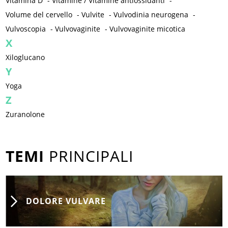
Vitamina D
-
Vitamine / Vitamine antiossidanti
-
Volume del cervello
-
Vulvite
-
Vulvodinia neurogena
-
Vulvoscopia
-
Vulvovaginite
-
Vulvovaginite micotica
X
Xiloglucano
Y
Yoga
Z
Zuranolone
TEMI
PRINCIPALI
DOLORE VULVARE