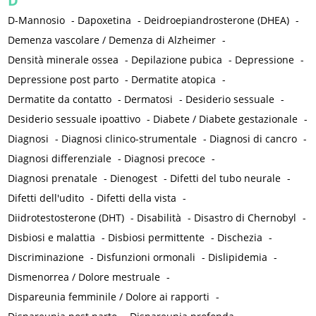
D
D-Mannosio
-
Dapoxetina
-
Deidroepiandrosterone (DHEA)
-
Demenza vascolare / Demenza di Alzheimer
-
Densità minerale ossea
-
Depilazione pubica
-
Depressione
-
Depressione post parto
-
Dermatite atopica
-
Dermatite da contatto
-
Dermatosi
-
Desiderio sessuale
-
Desiderio sessuale ipoattivo
-
Diabete / Diabete gestazionale
-
Diagnosi
-
Diagnosi clinico-strumentale
-
Diagnosi di cancro
-
Diagnosi differenziale
-
Diagnosi precoce
-
Diagnosi prenatale
-
Dienogest
-
Difetti del tubo neurale
-
Difetti dell'udito
-
Difetti della vista
-
Diidrotestosterone (DHT)
-
Disabilità
-
Disastro di Chernobyl
-
Disbiosi e malattia
-
Disbiosi permittente
-
Dischezia
-
Discriminazione
-
Disfunzioni ormonali
-
Dislipidemia
-
Dismenorrea / Dolore mestruale
-
Dispareunia femminile / Dolore ai rapporti
-