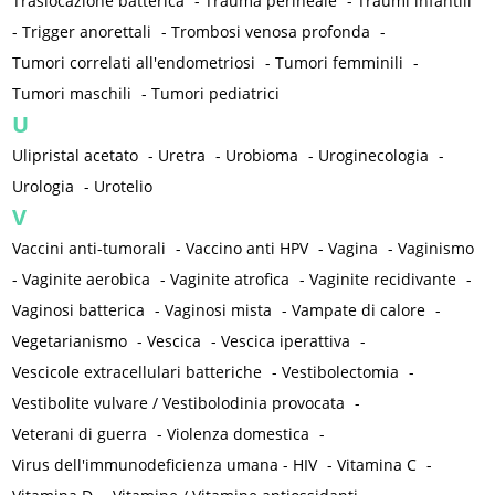
Traslocazione batterica
-
Trauma perineale
-
Traumi infantili
-
Trigger anorettali
-
Trombosi venosa profonda
-
Tumori correlati all'endometriosi
-
Tumori femminili
-
Tumori maschili
-
Tumori pediatrici
U
Ulipristal acetato
-
Uretra
-
Urobioma
-
Uroginecologia
-
Urologia
-
Urotelio
V
Vaccini anti-tumorali
-
Vaccino anti HPV
-
Vagina
-
Vaginismo
-
Vaginite aerobica
-
Vaginite atrofica
-
Vaginite recidivante
-
Vaginosi batterica
-
Vaginosi mista
-
Vampate di calore
-
Vegetarianismo
-
Vescica
-
Vescica iperattiva
-
Vescicole extracellulari batteriche
-
Vestibolectomia
-
Vestibolite vulvare / Vestibolodinia provocata
-
Veterani di guerra
-
Violenza domestica
-
Virus dell'immunodeficienza umana - HIV
-
Vitamina C
-