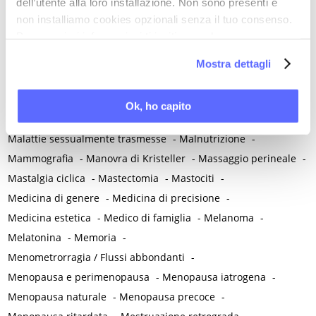
M
dell’utente alla loro installazione. Non sono presenti e
non installiamo cookies opzionali senza il tuo consenso.
Magnesio
-
Mal di schiena
-
Malattia infiammatoria cronica
-
Per maggiori informazioni ti invitiamo a leggere
Malattia infiammatoria pelvica
-
Malattia reumatica
-
la nostra
Cookie Policy
.
Malattie allergiche
-
Malattie autoimmuni
-
Mostra dettagli
Malattie immunomediate
-
Malattie infiammatorie intestinali
-
Malattie metaboliche
-
Malattie neurologiche
-
Ok, ho capito
Malattie neuropsichiatriche
-
Malattie reumatiche
-
Malattie sessualmente trasmesse
-
Malnutrizione
-
Mammografia
-
Manovra di Kristeller
-
Massaggio perineale
-
Mastalgia ciclica
-
Mastectomia
-
Mastociti
-
Medicina di genere
-
Medicina di precisione
-
Medicina estetica
-
Medico di famiglia
-
Melanoma
-
Melatonina
-
Memoria
-
Menometrorragia / Flussi abbondanti
-
Menopausa e perimenopausa
-
Menopausa iatrogena
-
Menopausa naturale
-
Menopausa precoce
-