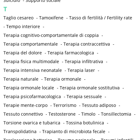
Suicidio
-
Supporto sociale
T
Taglio cesareo
-
Tamoxifene
-
Tasso di fertilità / Fertility rate
-
Tempo interiore
-
Terapia cognitivo-comportamentale di coppia
-
Terapia comportamentale
-
Terapia contraccettiva
-
Terapia del dolore
-
Terapia farmacologica
-
Terapia fisica multimodale
-
Terapia infiltrativa
-
Terapia intensiva neonatale
-
Terapia laser
-
Terapia naturale
-
Terapia ormonale
-
Terapia ormonale locale
-
Terapia ormonale sostitutiva
-
Terapia psicofarmacologica
-
Terapia sessuale
-
Terapie mente-corpo
-
Terrorismo
-
Tessuto adiposo
-
Tessuto connettivo
-
Testosterone
-
Timolo
-
Tonsillectomia
-
Torsione ovarica e tubarica
-
Tossina botulinica
-
Transpolidatina
-
Trapianto di microbiota fecale
-