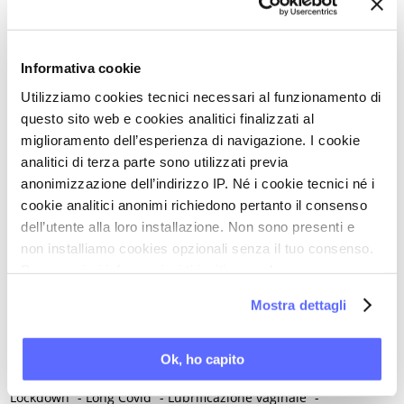
-
Integratori
-
Integrazione proteica
-
Intelligenza artificiale
-
Interazione uomo-animale
-
Internet
-
Informativa cookie
Interruzione volontaria di gravidanza (IVG)
-
Intestino
-
Intolleranza al glutine
-
Intolleranza al lattosio
-
Utilizziamo cookies tecnici necessari al funzionamento di
questo sito web e cookies analitici finalizzati al
Intracrinologia
-
Invecchiamento
-
Iperalgesia - Allodinia
-
miglioramento dell’esperienza di navigazione. I cookie
Iperalgesia viscero-viscerale
-
Iperlipidemia
-
analitici di terza parte sono utilizzati previa
Iperplasia atipica e carcinoma dell'endometrio
-
anonimizzazione dell’indirizzo IP. Né i cookie tecnici né i
Ipertensione / Ipertensione gestazionale
-
Ipertiroidismo
-
cookie analitici anonimi richiedono pertanto il consenso
Ipoestrogenismo
-
Ipotiroidismo
-
Isterectomia
-
Isteroscopia
dell’utente alla loro installazione. Non sono presenti e
L
non installiamo cookies opzionali senza il tuo consenso.
Per maggiori informazioni ti invitiamo a leggere
L-carnitina
-
Laparoscopia
-
Lattobacilli
-
Lattoferrina
-
la nostra
Cookie Policy
.
Legislazione
-
Mostra dettagli
Lesioni intraepiteliali squamose di alto grado della vulva
-
Lichen planus
-
Lichen sclerosus
-
Lichen simplex chronicus
-
Ok, ho capito
Linee guida cliniche
-
Linfedema
-
Linfoma di Hodgkin
-
Lockdown
-
Long Covid
-
Lubrificazione vaginale
-