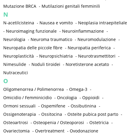
Mutazione BRCA
-
Mutilazioni genitali femminili
N
N-acetilcisteina
-
Nausea e vomito
-
Neoplasia intraepiteliale
-
Neuroimaging funzionale
-
Neuroinfiammazione
-
Neurologia
-
Neuroma traumatico
-
Neuromodulazione
-
Neuropatia delle piccole fibre
-
Neuropatia periferica
-
Neuroplasticità
-
Neuropsichiatria
-
Neurotrasmettitori
-
Nimesulide
-
Noduli tiroidei
-
Noretisterone acetato
-
Nutraceutici
O
Oligomenorrea / Polimenorrea
-
Omega-3
-
Omicidio / Femminicidio
-
Oncologia
-
Oppioidi
-
Ormoni sessuali
-
Ospemifene
-
Ossibutinina
-
Ossigenoterapia
-
Ossitocina
-
Osteite pubica post parto
-
Osteoartrosi
-
Osteopenia / Osteoporosi
-
Ostetricia
-
Ovariectomia
-
Overtreatment
-
Ovodonazione