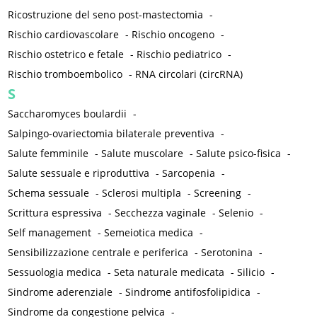
Ricostruzione del seno post-mastectomia
-
Rischio cardiovascolare
-
Rischio oncogeno
-
Rischio ostetrico e fetale
-
Rischio pediatrico
-
Rischio tromboembolico
-
RNA circolari (circRNA)
S
Saccharomyces boulardii
-
Salpingo-ovariectomia bilaterale preventiva
-
Salute femminile
-
Salute muscolare
-
Salute psico-fisica
-
Salute sessuale e riproduttiva
-
Sarcopenia
-
Schema sessuale
-
Sclerosi multipla
-
Screening
-
Scrittura espressiva
-
Secchezza vaginale
-
Selenio
-
Self management
-
Semeiotica medica
-
Sensibilizzazione centrale e periferica
-
Serotonina
-
Sessuologia medica
-
Seta naturale medicata
-
Silicio
-
Sindrome aderenziale
-
Sindrome antifosfolipidica
-
Sindrome da congestione pelvica
-