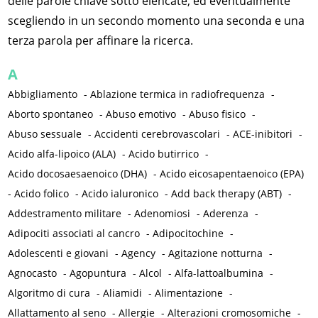
delle parole chiave sotto elencate, ed eventualmente
scegliendo in un secondo momento una seconda e una
terza parola per affinare la ricerca.
A
Abbigliamento
-
Ablazione termica in radiofrequenza
-
Aborto spontaneo
-
Abuso emotivo
-
Abuso fisico
-
Abuso sessuale
-
Accidenti cerebrovascolari
-
ACE-inibitori
-
Acido alfa-lipoico (ALA)
-
Acido butirrico
-
Acido docosaesaenoico (DHA)
-
Acido eicosapentaenoico (EPA)
-
Acido folico
-
Acido ialuronico
-
Add back therapy (ABT)
-
Addestramento militare
-
Adenomiosi
-
Aderenza
-
Adipociti associati al cancro
-
Adipocitochine
-
Adolescenti e giovani
-
Agency
-
Agitazione notturna
-
Agnocasto
-
Agopuntura
-
Alcol
-
Alfa-lattoalbumina
-
Algoritmo di cura
-
Aliamidi
-
Alimentazione
-
Allattamento al seno
-
Allergie
-
Alterazioni cromosomiche
-