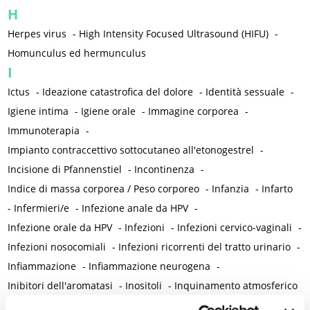
H
Herpes virus
-
High Intensity Focused Ultrasound (HIFU)
-
Homunculus ed hermunculus
I
Ictus
-
Ideazione catastrofica del dolore
-
Identità sessuale
-
Igiene intima
-
Igiene orale
-
Immagine corporea
-
Immunoterapia
-
Impianto contraccettivo sottocutaneo all'etonogestrel
-
Incisione di Pfannenstiel
-
Incontinenza
-
Indice di massa corporea / Peso corporeo
-
Infanzia
-
Infarto
-
Infermieri/e
-
Infezione anale da HPV
-
Infezione orale da HPV
-
Infezioni
-
Infezioni cervico-vaginali
-
Infezioni nosocomiali
-
Infezioni ricorrenti del tratto urinario
-
Infiammazione
-
Infiammazione neurogena
-
Inibitori dell'aromatasi
-
Inositoli
-
Inquinamento atmosferico
-
Insonnia
-
Insufficienza venosa cronica
-
Insulino-resistenza