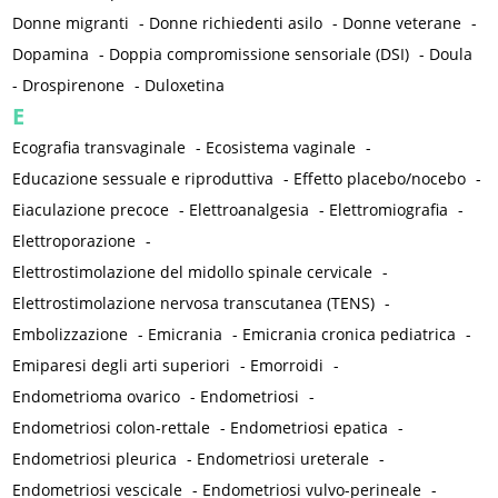
Donne migranti
-
Donne richiedenti asilo
-
Donne veterane
-
Dopamina
-
Doppia compromissione sensoriale (DSI)
-
Doula
-
Drospirenone
-
Duloxetina
E
Ecografia transvaginale
-
Ecosistema vaginale
-
Educazione sessuale e riproduttiva
-
Effetto placebo/nocebo
-
Eiaculazione precoce
-
Elettroanalgesia
-
Elettromiografia
-
Elettroporazione
-
Elettrostimolazione del midollo spinale cervicale
-
Elettrostimolazione nervosa transcutanea (TENS)
-
Embolizzazione
-
Emicrania
-
Emicrania cronica pediatrica
-
Emiparesi degli arti superiori
-
Emorroidi
-
Endometrioma ovarico
-
Endometriosi
-
Endometriosi colon-rettale
-
Endometriosi epatica
-
Endometriosi pleurica
-
Endometriosi ureterale
-
Endometriosi vescicale
-
Endometriosi vulvo-perineale
-