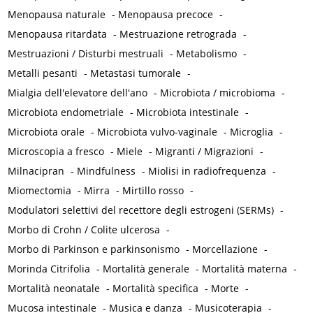
Menopausa naturale
-
Menopausa precoce
-
Menopausa ritardata
-
Mestruazione retrograda
-
Mestruazioni / Disturbi mestruali
-
Metabolismo
-
Metalli pesanti
-
Metastasi tumorale
-
Mialgia dell'elevatore dell'ano
-
Microbiota / microbioma
-
Microbiota endometriale
-
Microbiota intestinale
-
Microbiota orale
-
Microbiota vulvo-vaginale
-
Microglia
-
Microscopia a fresco
-
Miele
-
Migranti / Migrazioni
-
Milnacipran
-
Mindfulness
-
Miolisi in radiofrequenza
-
Miomectomia
-
Mirra
-
Mirtillo rosso
-
Modulatori selettivi del recettore degli estrogeni (SERMs)
-
Morbo di Crohn / Colite ulcerosa
-
Morbo di Parkinson e parkinsonismo
-
Morcellazione
-
Morinda Citrifolia
-
Mortalità generale
-
Mortalità materna
-
Mortalità neonatale
-
Mortalità specifica
-
Morte
-
Mucosa intestinale
-
Musica e danza
-
Musicoterapia
-