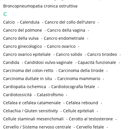
Broncopneumopatia cronica ostruttiva
C
Calcio
-
Calendula
-
Cancro del collo dell'utero
-
Cancro del polmone
-
Cancro della vagina
-
Cancro della vulva
-
Cancro endometriale
-
Cancro ginecologico
-
Cancro ovarico
-
Cancro ovarico epiteliale
-
Cancro solido
-
Cancro tiroideo
-
Candida
-
Candidosi vulvo-vaginale
-
Capacità funzionale
-
Carcinoma del colon-retto
-
Carcinoma della tiroide
-
Carcinoma duttale in situ
-
Carcinoma mammario
-
Cardiopatia ischemica
-
Cardiotocografia fetale
-
Cardiotossicità
-
Catastrofismo
-
Cefalea e cefalea catameniale
-
Cefalea rebound
-
Celiachia / Gluten sensitivity
-
Cellule epiteliali
-
Cellule staminali mesenchimali
-
Cerotto al testosterone
-
Cervello / Sistema nervoso centrale
-
Cervello fetale
-