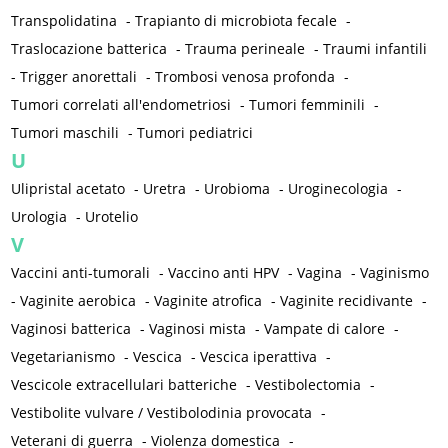
Transpolidatina
-
Trapianto di microbiota fecale
-
Traslocazione batterica
-
Trauma perineale
-
Traumi infantili
-
Trigger anorettali
-
Trombosi venosa profonda
-
Tumori correlati all'endometriosi
-
Tumori femminili
-
Tumori maschili
-
Tumori pediatrici
U
Ulipristal acetato
-
Uretra
-
Urobioma
-
Uroginecologia
-
Urologia
-
Urotelio
V
Vaccini anti-tumorali
-
Vaccino anti HPV
-
Vagina
-
Vaginismo
-
Vaginite aerobica
-
Vaginite atrofica
-
Vaginite recidivante
-
Vaginosi batterica
-
Vaginosi mista
-
Vampate di calore
-
Vegetarianismo
-
Vescica
-
Vescica iperattiva
-
Vescicole extracellulari batteriche
-
Vestibolectomia
-
Vestibolite vulvare / Vestibolodinia provocata
-
Veterani di guerra
-
Violenza domestica
-