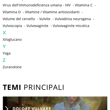
Virus dell'immunodeficienza umana - HIV
-
Vitamina C
-
Vitamina D
-
Vitamine / Vitamine antiossidanti
-
Volume del cervello
-
Vulvite
-
Vulvodinia neurogena
-
Vulvoscopia
-
Vulvovaginite
-
Vulvovaginite micotica
X
Xiloglucano
Y
Yoga
Z
Zuranolone
TEMI
PRINCIPALI
DOLORE VULVARE