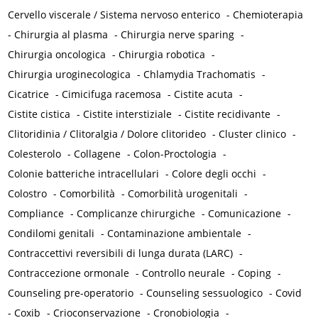
Cervello viscerale / Sistema nervoso enterico
-
Chemioterapia
-
Chirurgia al plasma
-
Chirurgia nerve sparing
-
Chirurgia oncologica
-
Chirurgia robotica
-
Chirurgia uroginecologica
-
Chlamydia Trachomatis
-
Cicatrice
-
Cimicifuga racemosa
-
Cistite acuta
-
Cistite cistica
-
Cistite interstiziale
-
Cistite recidivante
-
Clitoridinia / Clitoralgia / Dolore clitorideo
-
Cluster clinico
-
Colesterolo
-
Collagene
-
Colon-Proctologia
-
Colonie batteriche intracellulari
-
Colore degli occhi
-
Colostro
-
Comorbilità
-
Comorbilità urogenitali
-
Compliance
-
Complicanze chirurgiche
-
Comunicazione
-
Condilomi genitali
-
Contaminazione ambientale
-
Contraccettivi reversibili di lunga durata (LARC)
-
Contraccezione ormonale
-
Controllo neurale
-
Coping
-
Counseling pre-operatorio
-
Counseling sessuologico
-
Covid
-
Coxib
-
Crioconservazione
-
Cronobiologia
-