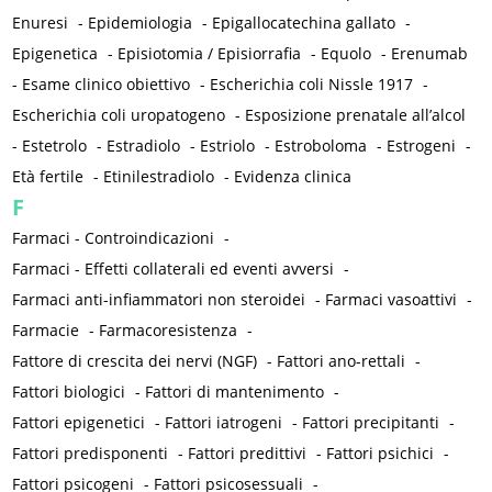
Enuresi
-
Epidemiologia
-
Epigallocatechina gallato
-
Epigenetica
-
Episiotomia / Episiorrafia
-
Equolo
-
Erenumab
-
Esame clinico obiettivo
-
Escherichia coli Nissle 1917
-
Escherichia coli uropatogeno
-
Esposizione prenatale all’alcol
-
Estetrolo
-
Estradiolo
-
Estriolo
-
Estroboloma
-
Estrogeni
-
Età fertile
-
Etinilestradiolo
-
Evidenza clinica
F
Farmaci - Controindicazioni
-
Farmaci - Effetti collaterali ed eventi avversi
-
Farmaci anti-infiammatori non steroidei
-
Farmaci vasoattivi
-
Farmacie
-
Farmacoresistenza
-
Fattore di crescita dei nervi (NGF)
-
Fattori ano-rettali
-
Fattori biologici
-
Fattori di mantenimento
-
Fattori epigenetici
-
Fattori iatrogeni
-
Fattori precipitanti
-
Fattori predisponenti
-
Fattori predittivi
-
Fattori psichici
-
Fattori psicogeni
-
Fattori psicosessuali
-