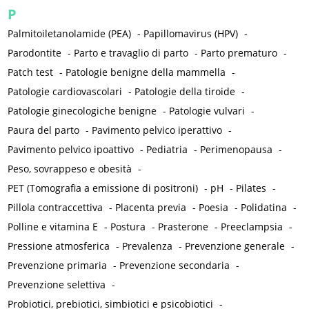
P
Palmitoiletanolamide (PEA)
-
Papillomavirus (HPV)
-
Parodontite
-
Parto e travaglio di parto
-
Parto prematuro
-
Patch test
-
Patologie benigne della mammella
-
Patologie cardiovascolari
-
Patologie della tiroide
-
Patologie ginecologiche benigne
-
Patologie vulvari
-
Paura del parto
-
Pavimento pelvico iperattivo
-
Pavimento pelvico ipoattivo
-
Pediatria
-
Perimenopausa
-
Peso, sovrappeso e obesità
-
PET (Tomografia a emissione di positroni)
-
pH
-
Pilates
-
Pillola contraccettiva
-
Placenta previa
-
Poesia
-
Polidatina
-
Polline e vitamina E
-
Postura
-
Prasterone
-
Preeclampsia
-
Pressione atmosferica
-
Prevalenza
-
Prevenzione generale
-
Prevenzione primaria
-
Prevenzione secondaria
-
Prevenzione selettiva
-
Probiotici, prebiotici, simbiotici e psicobiotici
-