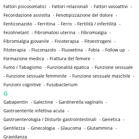
Fattori psicosomatici
-
Fattori relazionali
-
Fattori vasoattivi
-
Fecondazione assistita
-
Fenotipizzazione del dolore
-
Fenticonazolo
-
Ferritina
-
Ferro
-
Fertilità / Infertilità
-
Fezolinetant
-
Fibromatosi uterina
-
Fibromialgia
-
Fibromialgia giovanile
-
Fisioterapia
-
Fitoestrogeni
-
Fitoterapia
-
Fluconazolo
-
Fluoxetina
-
Fobia
-
Follow up
-
Formazione medica
-
Frattura del femore
-
Fumo / Tabagismo
-
Funzionalità epatica
-
Funzione sessuale
-
Funzione sessuale femminile
-
Funzione sessuale maschile
-
Funzioni cognitive
-
Fusobacterium
G
Gabapentin
-
Galectine
-
Gardnerella vaginalis
-
Gastroenterite infettiva acuta
-
Gastroenterologia / Disturbi gastrointestinali
-
Genetica
-
Gentilezza
-
Ginecologia
-
Glaucoma
-
Glutammina
-
Gravidanza