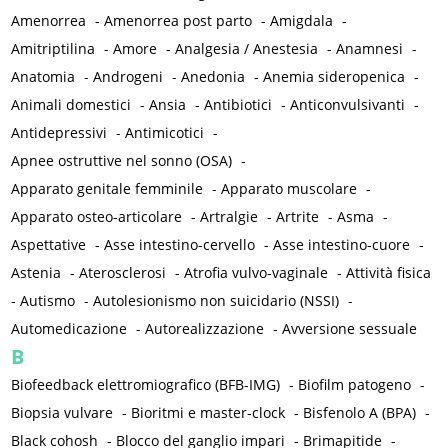
Amenorrea
-
Amenorrea post parto
-
Amigdala
-
Amitriptilina
-
Amore
-
Analgesia / Anestesia
-
Anamnesi
-
Anatomia
-
Androgeni
-
Anedonia
-
Anemia sideropenica
-
Animali domestici
-
Ansia
-
Antibiotici
-
Anticonvulsivanti
-
Antidepressivi
-
Antimicotici
-
Apnee ostruttive nel sonno (OSA)
-
Apparato genitale femminile
-
Apparato muscolare
-
Apparato osteo-articolare
-
Artralgie
-
Artrite
-
Asma
-
Aspettative
-
Asse intestino-cervello
-
Asse intestino-cuore
-
Astenia
-
Aterosclerosi
-
Atrofia vulvo-vaginale
-
Attività fisica
-
Autismo
-
Autolesionismo non suicidario (NSSI)
-
Automedicazione
-
Autorealizzazione
-
Avversione sessuale
B
Biofeedback elettromiografico (BFB-IMG)
-
Biofilm patogeno
-
Biopsia vulvare
-
Bioritmi e master-clock
-
Bisfenolo A (BPA)
-
Black cohosh
-
Blocco del ganglio impari
-
Brimapitide
-