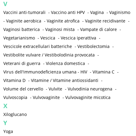
V
Vaccini anti-tumorali
-
Vaccino anti HPV
-
Vagina
-
Vaginismo
-
Vaginite aerobica
-
Vaginite atrofica
-
Vaginite recidivante
-
Vaginosi batterica
-
Vaginosi mista
-
Vampate di calore
-
Vegetarianismo
-
Vescica
-
Vescica iperattiva
-
Vescicole extracellulari batteriche
-
Vestibolectomia
-
Vestibolite vulvare / Vestibolodinia provocata
-
Veterani di guerra
-
Violenza domestica
-
Virus dell'immunodeficienza umana - HIV
-
Vitamina C
-
Vitamina D
-
Vitamine / Vitamine antiossidanti
-
Volume del cervello
-
Vulvite
-
Vulvodinia neurogena
-
Vulvoscopia
-
Vulvovaginite
-
Vulvovaginite micotica
X
Xiloglucano
Y
Yoga