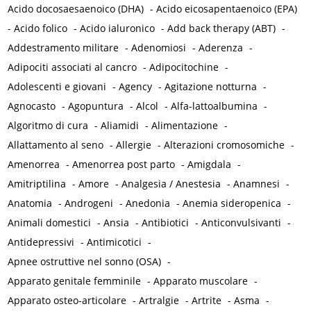
Acido docosaesaenoico (DHA)
-
Acido eicosapentaenoico (EPA)
-
Acido folico
-
Acido ialuronico
-
Add back therapy (ABT)
-
Addestramento militare
-
Adenomiosi
-
Aderenza
-
Adipociti associati al cancro
-
Adipocitochine
-
Adolescenti e giovani
-
Agency
-
Agitazione notturna
-
Agnocasto
-
Agopuntura
-
Alcol
-
Alfa-lattoalbumina
-
Algoritmo di cura
-
Aliamidi
-
Alimentazione
-
Allattamento al seno
-
Allergie
-
Alterazioni cromosomiche
-
Amenorrea
-
Amenorrea post parto
-
Amigdala
-
Amitriptilina
-
Amore
-
Analgesia / Anestesia
-
Anamnesi
-
Anatomia
-
Androgeni
-
Anedonia
-
Anemia sideropenica
-
Animali domestici
-
Ansia
-
Antibiotici
-
Anticonvulsivanti
-
Antidepressivi
-
Antimicotici
-
Apnee ostruttive nel sonno (OSA)
-
Apparato genitale femminile
-
Apparato muscolare
-
Apparato osteo-articolare
-
Artralgie
-
Artrite
-
Asma
-