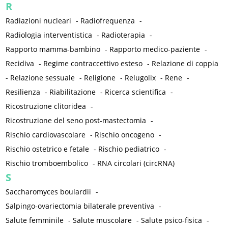
R
Radiazioni nucleari
-
Radiofrequenza
-
Radiologia interventistica
-
Radioterapia
-
Rapporto mamma-bambino
-
Rapporto medico-paziente
-
Recidiva
-
Regime contraccettivo esteso
-
Relazione di coppia
-
Relazione sessuale
-
Religione
-
Relugolix
-
Rene
-
Resilienza
-
Riabilitazione
-
Ricerca scientifica
-
Ricostruzione clitoridea
-
Ricostruzione del seno post-mastectomia
-
Rischio cardiovascolare
-
Rischio oncogeno
-
Rischio ostetrico e fetale
-
Rischio pediatrico
-
Rischio tromboembolico
-
RNA circolari (circRNA)
S
Saccharomyces boulardii
-
Salpingo-ovariectomia bilaterale preventiva
-
Salute femminile
-
Salute muscolare
-
Salute psico-fisica
-