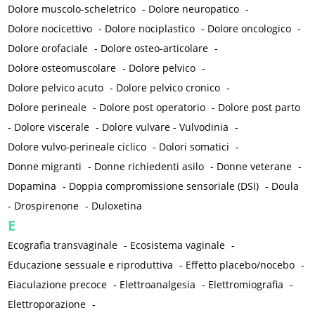
Dolore muscolo-scheletrico
-
Dolore neuropatico
-
Dolore nocicettivo
-
Dolore nociplastico
-
Dolore oncologico
-
Dolore orofaciale
-
Dolore osteo-articolare
-
Dolore osteomuscolare
-
Dolore pelvico
-
Dolore pelvico acuto
-
Dolore pelvico cronico
-
Dolore perineale
-
Dolore post operatorio
-
Dolore post parto
-
Dolore viscerale
-
Dolore vulvare - Vulvodinia
-
Dolore vulvo-perineale ciclico
-
Dolori somatici
-
Donne migranti
-
Donne richiedenti asilo
-
Donne veterane
-
Dopamina
-
Doppia compromissione sensoriale (DSI)
-
Doula
-
Drospirenone
-
Duloxetina
E
Ecografia transvaginale
-
Ecosistema vaginale
-
Educazione sessuale e riproduttiva
-
Effetto placebo/nocebo
-
Eiaculazione precoce
-
Elettroanalgesia
-
Elettromiografia
-
Elettroporazione
-