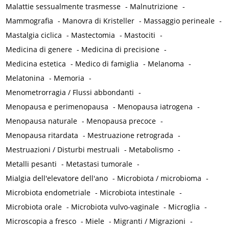
Malattie sessualmente trasmesse
-
Malnutrizione
-
Mammografia
-
Manovra di Kristeller
-
Massaggio perineale
-
Mastalgia ciclica
-
Mastectomia
-
Mastociti
-
Medicina di genere
-
Medicina di precisione
-
Medicina estetica
-
Medico di famiglia
-
Melanoma
-
Melatonina
-
Memoria
-
Menometrorragia / Flussi abbondanti
-
Menopausa e perimenopausa
-
Menopausa iatrogena
-
Menopausa naturale
-
Menopausa precoce
-
Menopausa ritardata
-
Mestruazione retrograda
-
Mestruazioni / Disturbi mestruali
-
Metabolismo
-
Metalli pesanti
-
Metastasi tumorale
-
Mialgia dell'elevatore dell'ano
-
Microbiota / microbioma
-
Microbiota endometriale
-
Microbiota intestinale
-
Microbiota orale
-
Microbiota vulvo-vaginale
-
Microglia
-
Microscopia a fresco
-
Miele
-
Migranti / Migrazioni
-