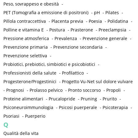
Peso, sovrappeso e obesità
-
PET (Tomografia a emissione di positroni)
-
pH
-
Pilates
-
Pillola contraccettiva
-
Placenta previa
-
Poesia
-
Polidatina
-
Polline e vitamina E
-
Postura
-
Prasterone
-
Preeclampsia
-
Pressione atmosferica
-
Prevalenza
-
Prevenzione generale
-
Prevenzione primaria
-
Prevenzione secondaria
-
Prevenzione selettiva
-
Probiotici, prebiotici, simbiotici e psicobiotici
-
Professionisti della salute
-
Profilattico
-
Progesterone/Progestinici
-
Progetto Vu-Net sul dolore vulvare
-
Prognosi
-
Prolasso pelvico
-
Pronto soccorso
-
Propoli
-
Proteine alimentari
-
Prucalopride
-
Pruning
-
Prurito
-
Psiconeuroimmunologia
-
Psicosi puerperale
-
Psicoterapia
-
Psoriasi
-
Puerperio
Q
Qualità della vita