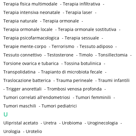
Terapia fisica multimodale
-
Terapia infiltrativa
-
Terapia intensiva neonatale
-
Terapia laser
-
Terapia naturale
-
Terapia ormonale
-
Terapia ormonale locale
-
Terapia ormonale sostitutiva
-
Terapia psicofarmacologica
-
Terapia sessuale
-
Terapie mente-corpo
-
Terrorismo
-
Tessuto adiposo
-
Tessuto connettivo
-
Testosterone
-
Timolo
-
Tonsillectomia
-
Torsione ovarica e tubarica
-
Tossina botulinica
-
Transpolidatina
-
Trapianto di microbiota fecale
-
Traslocazione batterica
-
Trauma perineale
-
Traumi infantili
-
Trigger anorettali
-
Trombosi venosa profonda
-
Tumori correlati all'endometriosi
-
Tumori femminili
-
Tumori maschili
-
Tumori pediatrici
U
Ulipristal acetato
-
Uretra
-
Urobioma
-
Uroginecologia
-
Urologia
-
Urotelio