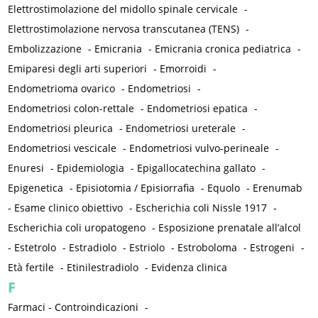
Elettrostimolazione del midollo spinale cervicale
-
Elettrostimolazione nervosa transcutanea (TENS)
-
Embolizzazione
-
Emicrania
-
Emicrania cronica pediatrica
-
Emiparesi degli arti superiori
-
Emorroidi
-
Endometrioma ovarico
-
Endometriosi
-
Endometriosi colon-rettale
-
Endometriosi epatica
-
Endometriosi pleurica
-
Endometriosi ureterale
-
Endometriosi vescicale
-
Endometriosi vulvo-perineale
-
Enuresi
-
Epidemiologia
-
Epigallocatechina gallato
-
Epigenetica
-
Episiotomia / Episiorrafia
-
Equolo
-
Erenumab
-
Esame clinico obiettivo
-
Escherichia coli Nissle 1917
-
Escherichia coli uropatogeno
-
Esposizione prenatale all’alcol
-
Estetrolo
-
Estradiolo
-
Estriolo
-
Estroboloma
-
Estrogeni
-
Età fertile
-
Etinilestradiolo
-
Evidenza clinica
F
Farmaci - Controindicazioni
-