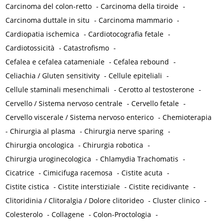
Carcinoma del colon-retto
-
Carcinoma della tiroide
-
Carcinoma duttale in situ
-
Carcinoma mammario
-
Cardiopatia ischemica
-
Cardiotocografia fetale
-
Cardiotossicità
-
Catastrofismo
-
Cefalea e cefalea catameniale
-
Cefalea rebound
-
Celiachia / Gluten sensitivity
-
Cellule epiteliali
-
Cellule staminali mesenchimali
-
Cerotto al testosterone
-
Cervello / Sistema nervoso centrale
-
Cervello fetale
-
Cervello viscerale / Sistema nervoso enterico
-
Chemioterapia
-
Chirurgia al plasma
-
Chirurgia nerve sparing
-
Chirurgia oncologica
-
Chirurgia robotica
-
Chirurgia uroginecologica
-
Chlamydia Trachomatis
-
Cicatrice
-
Cimicifuga racemosa
-
Cistite acuta
-
Cistite cistica
-
Cistite interstiziale
-
Cistite recidivante
-
Clitoridinia / Clitoralgia / Dolore clitorideo
-
Cluster clinico
-
Colesterolo
-
Collagene
-
Colon-Proctologia
-