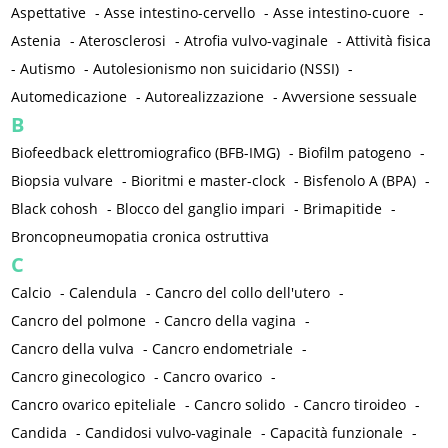
Aspettative
-
Asse intestino-cervello
-
Asse intestino-cuore
-
Astenia
-
Aterosclerosi
-
Atrofia vulvo-vaginale
-
Attività fisica
-
Autismo
-
Autolesionismo non suicidario (NSSI)
-
Automedicazione
-
Autorealizzazione
-
Avversione sessuale
B
Biofeedback elettromiografico (BFB-IMG)
-
Biofilm patogeno
-
Biopsia vulvare
-
Bioritmi e master-clock
-
Bisfenolo A (BPA)
-
Black cohosh
-
Blocco del ganglio impari
-
Brimapitide
-
Broncopneumopatia cronica ostruttiva
C
Calcio
-
Calendula
-
Cancro del collo dell'utero
-
Cancro del polmone
-
Cancro della vagina
-
Cancro della vulva
-
Cancro endometriale
-
Cancro ginecologico
-
Cancro ovarico
-
Cancro ovarico epiteliale
-
Cancro solido
-
Cancro tiroideo
-
Candida
-
Candidosi vulvo-vaginale
-
Capacità funzionale
-