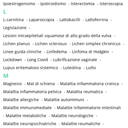
Ipoestrogenismo
-
Ipotiroidismo
-
Isterectomia
-
Isteroscopia
L
L-carnitina
-
Laparoscopia
-
Lattobacilli
-
Lattoferrina
-
Legislazione
-
Lesioni intraepiteliali squamose di alto grado della vulva
-
Lichen planus
-
Lichen sclerosus
-
Lichen simplex chronicus
-
Linee guida cliniche
-
Linfedema
-
Linfoma di Hodgkin
-
Lockdown
-
Long Covid
-
Lubrificazione vaginale
-
Lupus eritematoso sistemico
-
Luteolina
-
Lutto
M
Magnesio
-
Mal di schiena
-
Malattia infiammatoria cronica
-
Malattia infiammatoria pelvica
-
Malattia reumatica
-
Malattie allergiche
-
Malattie autoimmuni
-
Malattie immunomediate
-
Malattie infiammatorie intestinali
-
Malattie metaboliche
-
Malattie neurologiche
-
Malattie neuropsichiatriche
-
Malattie reumatiche
-