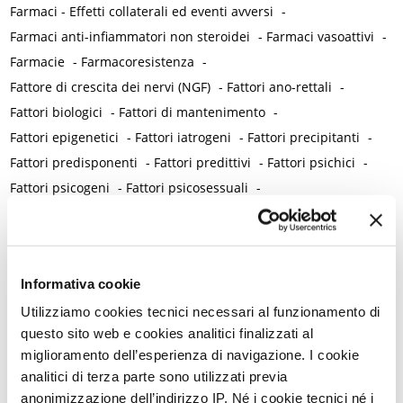
Farmaci - Effetti collaterali ed eventi avversi
-
Farmaci anti-infiammatori non steroidei
-
Farmaci vasoattivi
-
Farmacie
-
Farmacoresistenza
-
Fattore di crescita dei nervi (NGF)
-
Fattori ano-rettali
-
Fattori biologici
-
Fattori di mantenimento
-
Fattori epigenetici
-
Fattori iatrogeni
-
Fattori precipitanti
-
Fattori predisponenti
-
Fattori predittivi
-
Fattori psichici
-
Fattori psicogeni
-
Fattori psicosessuali
-
Fattori psicosomatici
-
Fattori relazionali
-
Fattori vasoattivi
-
Fecondazione assistita
-
Fenotipizzazione del dolore
-
Fenticonazolo
-
Ferritina
-
Ferro
-
Fertilità / Infertilità
-
Informativa cookie
Fezolinetant
-
Fibromatosi uterina
-
Fibromialgia
-
Utilizziamo cookies tecnici necessari al funzionamento di
Fibromialgia giovanile
-
Fisioterapia
-
Fitoestrogeni
-
questo sito web e cookies analitici finalizzati al
Fitoterapia
-
Fluconazolo
-
Fluoxetina
-
Fobia
-
Follow up
-
miglioramento dell’esperienza di navigazione. I cookie
Formazione medica
-
Frattura del femore
-
analitici di terza parte sono utilizzati previa
Fumo / Tabagismo
-
Funzionalità epatica
-
Funzione sessuale
anonimizzazione dell’indirizzo IP. Né i cookie tecnici né i