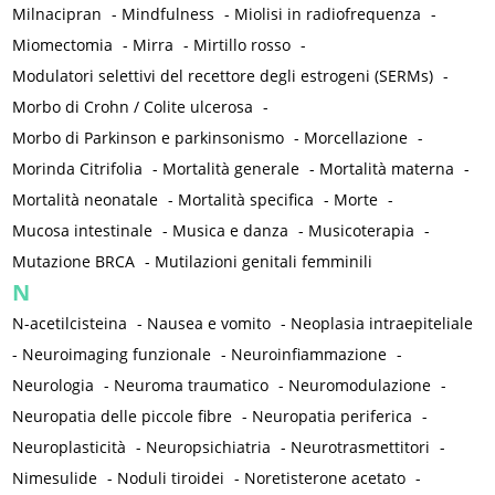
Milnacipran
-
Mindfulness
-
Miolisi in radiofrequenza
-
Miomectomia
-
Mirra
-
Mirtillo rosso
-
Modulatori selettivi del recettore degli estrogeni (SERMs)
-
Morbo di Crohn / Colite ulcerosa
-
Morbo di Parkinson e parkinsonismo
-
Morcellazione
-
Morinda Citrifolia
-
Mortalità generale
-
Mortalità materna
-
Mortalità neonatale
-
Mortalità specifica
-
Morte
-
Mucosa intestinale
-
Musica e danza
-
Musicoterapia
-
Mutazione BRCA
-
Mutilazioni genitali femminili
N
N-acetilcisteina
-
Nausea e vomito
-
Neoplasia intraepiteliale
-
Neuroimaging funzionale
-
Neuroinfiammazione
-
Neurologia
-
Neuroma traumatico
-
Neuromodulazione
-
Neuropatia delle piccole fibre
-
Neuropatia periferica
-
Neuroplasticità
-
Neuropsichiatria
-
Neurotrasmettitori
-
Nimesulide
-
Noduli tiroidei
-
Noretisterone acetato
-