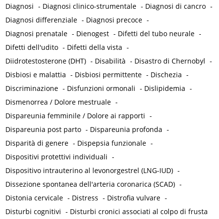
Diagnosi
-
Diagnosi clinico-strumentale
-
Diagnosi di cancro
-
Diagnosi differenziale
-
Diagnosi precoce
-
Diagnosi prenatale
-
Dienogest
-
Difetti del tubo neurale
-
Difetti dell'udito
-
Difetti della vista
-
Diidrotestosterone (DHT)
-
Disabilità
-
Disastro di Chernobyl
-
Disbiosi e malattia
-
Disbiosi permittente
-
Dischezia
-
Discriminazione
-
Disfunzioni ormonali
-
Dislipidemia
-
Dismenorrea / Dolore mestruale
-
Dispareunia femminile / Dolore ai rapporti
-
Dispareunia post parto
-
Dispareunia profonda
-
Disparità di genere
-
Dispepsia funzionale
-
Dispositivi protettivi individuali
-
Dispositivo intrauterino al levonorgestrel (LNG-IUD)
-
Dissezione spontanea dell'arteria coronarica (SCAD)
-
Distonia cervicale
-
Distress
-
Distrofia vulvare
-
Disturbi cognitivi
-
Disturbi cronici associati al colpo di frusta