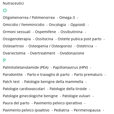
Nutraceutici
O
Oligomenorrea / Polimenorrea
-
Omega-3
-
Omicidio / Femminicidio
-
Oncologia
-
Oppioidi
-
Ormoni sessuali
-
Ospemifene
-
Ossibutinina
-
Ossigenoterapia
-
Ossitocina
-
Osteite pubica post parto
-
Osteoartrosi
-
Osteopenia / Osteoporosi
-
Ostetricia
-
Ovariectomia
-
Overtreatment
-
Ovodonazione
P
Palmitoiletanolamide (PEA)
-
Papillomavirus (HPV)
-
Parodontite
-
Parto e travaglio di parto
-
Parto prematuro
-
Patch test
-
Patologie benigne della mammella
-
Patologie cardiovascolari
-
Patologie della tiroide
-
Patologie ginecologiche benigne
-
Patologie vulvari
-
Paura del parto
-
Pavimento pelvico iperattivo
-
Pavimento pelvico ipoattivo
-
Pediatria
-
Perimenopausa
-