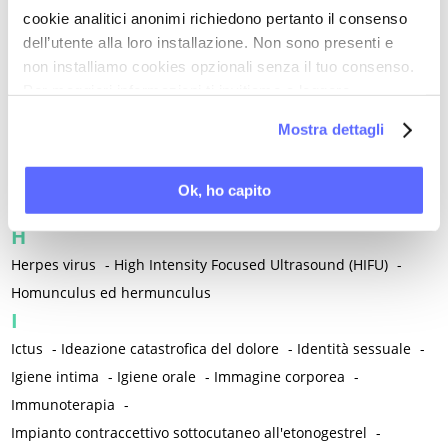
-
Funzione sessuale femminile
-
Funzione sessuale maschile
-
cookie analitici anonimi richiedono pertanto il consenso
Funzioni cognitive
-
Fusobacterium
dell’utente alla loro installazione. Non sono presenti e
G
non installiamo cookies opzionali senza il tuo consenso.
Per maggiori informazioni ti invitiamo a leggere
Gabapentin
-
Galectine
-
Gardnerella vaginalis
-
la nostra
Cookie Policy
.
Gastroenterite infettiva acuta
-
Mostra dettagli
Gastroenterologia / Disturbi gastrointestinali
-
Genetica
-
Gentilezza
-
Ginecologia
-
Glaucoma
-
Glutammina
-
Ok, ho capito
Gravidanza
H
Herpes virus
-
High Intensity Focused Ultrasound (HIFU)
-
Homunculus ed hermunculus
I
Ictus
-
Ideazione catastrofica del dolore
-
Identità sessuale
-
Igiene intima
-
Igiene orale
-
Immagine corporea
-
Immunoterapia
-
Impianto contraccettivo sottocutaneo all'etonogestrel
-