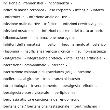
Incisione di Pfannenstiel
-
Incontinenza
-
Indice di massa corporea / Peso corporeo
-
Infanzia
-
Infarto
-
Infermieri/e
-
Infezione anale da HPV
-
Infezione orale da HPV
-
Infezioni
-
Infezioni cervico-vaginali
-
Infezioni nosocomiali
-
Infezioni ricorrenti del tratto urinario
-
Infiammazione
-
Infiammazione neurogena
-
Inibitori dell'aromatasi
-
Inositoli
-
Inquinamento atmosferico
-
Insonnia
-
Insufficienza venosa cronica
-
Insulino-resistenza
-
Integratori
-
Integrazione proteica
-
Intelligenza artificiale
-
Interazione uomo-animale
-
Internet
-
Interruzione volontaria di gravidanza (IVG)
-
Intestino
-
Intolleranza al glutine
-
Intolleranza al lattosio
-
Intracrinologia
-
Invecchiamento
-
Iperalgesia - Allodinia
-
Iperalgesia viscero-viscerale
-
Iperlipidemia
-
Iperplasia atipica e carcinoma dell'endometrio
-
Ipertensione / Ipertensione gestazionale
-
Ipertiroidismo
-