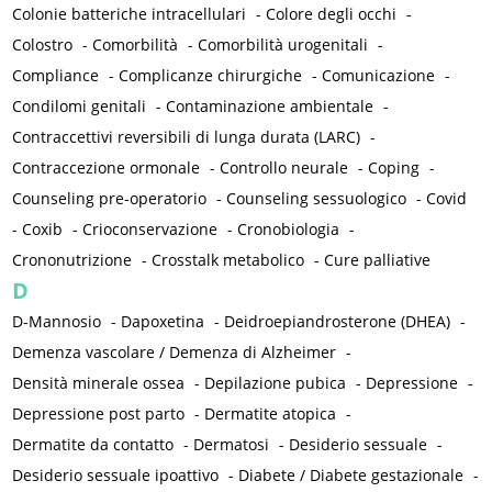
Colonie batteriche intracellulari
-
Colore degli occhi
-
Colostro
-
Comorbilità
-
Comorbilità urogenitali
-
Compliance
-
Complicanze chirurgiche
-
Comunicazione
-
Condilomi genitali
-
Contaminazione ambientale
-
Contraccettivi reversibili di lunga durata (LARC)
-
Contraccezione ormonale
-
Controllo neurale
-
Coping
-
Counseling pre-operatorio
-
Counseling sessuologico
-
Covid
-
Coxib
-
Crioconservazione
-
Cronobiologia
-
Crononutrizione
-
Crosstalk metabolico
-
Cure palliative
D
D-Mannosio
-
Dapoxetina
-
Deidroepiandrosterone (DHEA)
-
Demenza vascolare / Demenza di Alzheimer
-
Densità minerale ossea
-
Depilazione pubica
-
Depressione
-
Depressione post parto
-
Dermatite atopica
-
Dermatite da contatto
-
Dermatosi
-
Desiderio sessuale
-
Desiderio sessuale ipoattivo
-
Diabete / Diabete gestazionale
-