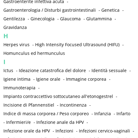
Gastroenterite infettiva acuta
-
Gastroenterologia / Disturbi gastrointestinali
-
Genetica
-
Gentilezza
-
Ginecologia
-
Glaucoma
-
Glutammina
-
Gravidanza
H
Herpes virus
-
High Intensity Focused Ultrasound (HIFU)
-
Homunculus ed hermunculus
I
Ictus
-
Ideazione catastrofica del dolore
-
Identità sessuale
-
Igiene intima
-
Igiene orale
-
Immagine corporea
-
Immunoterapia
-
Impianto contraccettivo sottocutaneo all'etonogestrel
-
Incisione di Pfannenstiel
-
Incontinenza
-
Indice di massa corporea / Peso corporeo
-
Infanzia
-
Infarto
-
Infermieri/e
-
Infezione anale da HPV
-
Infezione orale da HPV
-
Infezioni
-
Infezioni cervico-vaginali
-