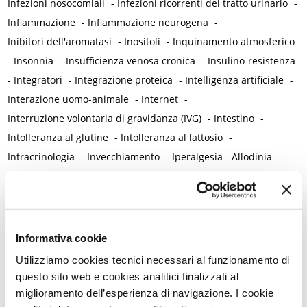
Infezioni nosocomiali
-
Infezioni ricorrenti del tratto urinario
-
Infiammazione
-
Infiammazione neurogena
-
Inibitori dell'aromatasi
-
Inositoli
-
Inquinamento atmosferico
-
Insonnia
-
Insufficienza venosa cronica
-
Insulino-resistenza
-
Integratori
-
Integrazione proteica
-
Intelligenza artificiale
-
Interazione uomo-animale
-
Internet
-
Interruzione volontaria di gravidanza (IVG)
-
Intestino
-
Intolleranza al glutine
-
Intolleranza al lattosio
-
Intracrinologia
-
Invecchiamento
-
Iperalgesia - Allodinia
-
Iperalgesia viscero-viscerale
-
Iperlipidemia
-
Iperplasia atipica e carcinoma dell'endometrio
-
Ipertensione / Ipertensione gestazionale
-
Ipertiroidismo
-
Ipoestrogenismo
-
Ipotiroidismo
-
Isterectomia
-
Isteroscopia
Informativa cookie
L
Utilizziamo cookies tecnici necessari al funzionamento di
L-carnitina
-
Laparoscopia
-
Lattobacilli
-
Lattoferrina
-
questo sito web e cookies analitici finalizzati al
Legislazione
-
miglioramento dell’esperienza di navigazione. I cookie