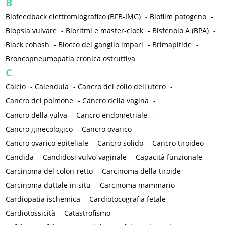
B
Biofeedback elettromiografico (BFB-IMG)
-
Biofilm patogeno
-
Biopsia vulvare
-
Bioritmi e master-clock
-
Bisfenolo A (BPA)
-
Black cohosh
-
Blocco del ganglio impari
-
Brimapitide
-
Broncopneumopatia cronica ostruttiva
C
Calcio
-
Calendula
-
Cancro del collo dell'utero
-
Cancro del polmone
-
Cancro della vagina
-
Cancro della vulva
-
Cancro endometriale
-
Cancro ginecologico
-
Cancro ovarico
-
Cancro ovarico epiteliale
-
Cancro solido
-
Cancro tiroideo
-
Candida
-
Candidosi vulvo-vaginale
-
Capacità funzionale
-
Carcinoma del colon-retto
-
Carcinoma della tiroide
-
Carcinoma duttale in situ
-
Carcinoma mammario
-
Cardiopatia ischemica
-
Cardiotocografia fetale
-
Cardiotossicità
-
Catastrofismo
-