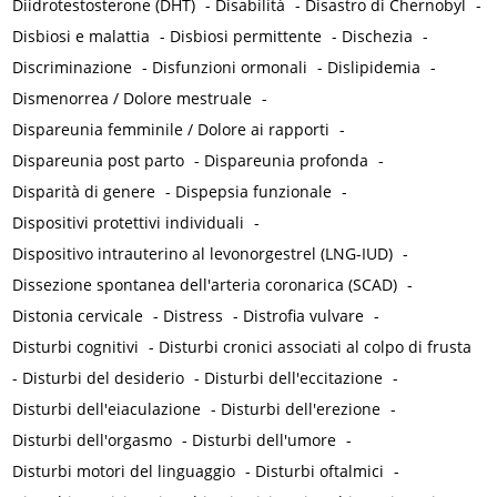
Diidrotestosterone (DHT)
-
Disabilità
-
Disastro di Chernobyl
-
Disbiosi e malattia
-
Disbiosi permittente
-
Dischezia
-
Discriminazione
-
Disfunzioni ormonali
-
Dislipidemia
-
Dismenorrea / Dolore mestruale
-
Dispareunia femminile / Dolore ai rapporti
-
Dispareunia post parto
-
Dispareunia profonda
-
Disparità di genere
-
Dispepsia funzionale
-
Dispositivi protettivi individuali
-
Dispositivo intrauterino al levonorgestrel (LNG-IUD)
-
Dissezione spontanea dell'arteria coronarica (SCAD)
-
Distonia cervicale
-
Distress
-
Distrofia vulvare
-
Disturbi cognitivi
-
Disturbi cronici associati al colpo di frusta
-
Disturbi del desiderio
-
Disturbi dell'eccitazione
-
Disturbi dell'eiaculazione
-
Disturbi dell'erezione
-
Disturbi dell'orgasmo
-
Disturbi dell'umore
-
Disturbi motori del linguaggio
-
Disturbi oftalmici
-