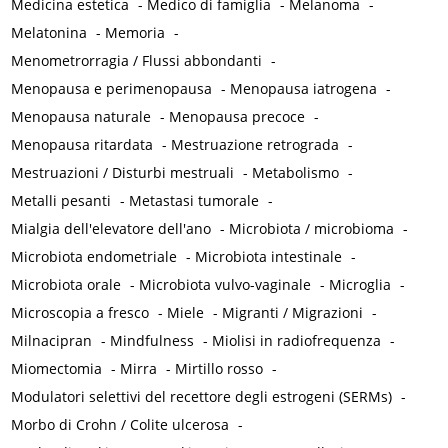
Medicina estetica
-
Medico di famiglia
-
Melanoma
-
Melatonina
-
Memoria
-
Menometrorragia / Flussi abbondanti
-
Menopausa e perimenopausa
-
Menopausa iatrogena
-
Menopausa naturale
-
Menopausa precoce
-
Menopausa ritardata
-
Mestruazione retrograda
-
Mestruazioni / Disturbi mestruali
-
Metabolismo
-
Metalli pesanti
-
Metastasi tumorale
-
Mialgia dell'elevatore dell'ano
-
Microbiota / microbioma
-
Microbiota endometriale
-
Microbiota intestinale
-
Microbiota orale
-
Microbiota vulvo-vaginale
-
Microglia
-
Microscopia a fresco
-
Miele
-
Migranti / Migrazioni
-
Milnacipran
-
Mindfulness
-
Miolisi in radiofrequenza
-
Miomectomia
-
Mirra
-
Mirtillo rosso
-
Modulatori selettivi del recettore degli estrogeni (SERMs)
-
Morbo di Crohn / Colite ulcerosa
-