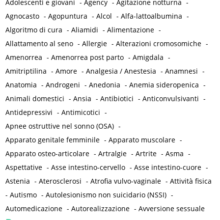
Adolescenti e giovani
-
Agency
-
Agitazione notturna
-
Agnocasto
-
Agopuntura
-
Alcol
-
Alfa-lattoalbumina
-
Algoritmo di cura
-
Aliamidi
-
Alimentazione
-
Allattamento al seno
-
Allergie
-
Alterazioni cromosomiche
-
Amenorrea
-
Amenorrea post parto
-
Amigdala
-
Amitriptilina
-
Amore
-
Analgesia / Anestesia
-
Anamnesi
-
Anatomia
-
Androgeni
-
Anedonia
-
Anemia sideropenica
-
Animali domestici
-
Ansia
-
Antibiotici
-
Anticonvulsivanti
-
Antidepressivi
-
Antimicotici
-
Apnee ostruttive nel sonno (OSA)
-
Apparato genitale femminile
-
Apparato muscolare
-
Apparato osteo-articolare
-
Artralgie
-
Artrite
-
Asma
-
Aspettative
-
Asse intestino-cervello
-
Asse intestino-cuore
-
Astenia
-
Aterosclerosi
-
Atrofia vulvo-vaginale
-
Attività fisica
-
Autismo
-
Autolesionismo non suicidario (NSSI)
-
Automedicazione
-
Autorealizzazione
-
Avversione sessuale