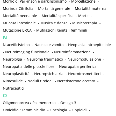
Morbo di Parkinson e parkinsonismo
-
Morcellazione
-
Morinda Citrifolia
-
Mortalità generale
-
Mortalità materna
-
Mortalità neonatale
-
Mortalità specifica
-
Morte
-
Mucosa intestinale
-
Musica e danza
-
Musicoterapia
-
Mutazione BRCA
-
Mutilazioni genitali femminili
N
N-acetilcisteina
-
Nausea e vomito
-
Neoplasia intraepiteliale
-
Neuroimaging funzionale
-
Neuroinfiammazione
-
Neurologia
-
Neuroma traumatico
-
Neuromodulazione
-
Neuropatia delle piccole fibre
-
Neuropatia periferica
-
Neuroplasticità
-
Neuropsichiatria
-
Neurotrasmettitori
-
Nimesulide
-
Noduli tiroidei
-
Noretisterone acetato
-
Nutraceutici
O
Oligomenorrea / Polimenorrea
-
Omega-3
-
Omicidio / Femminicidio
-
Oncologia
-
Oppioidi
-