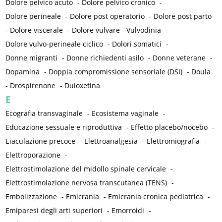
Dolore pelvico acuto
-
Dolore pelvico cronico
-
Dolore perineale
-
Dolore post operatorio
-
Dolore post parto
-
Dolore viscerale
-
Dolore vulvare - Vulvodinia
-
Dolore vulvo-perineale ciclico
-
Dolori somatici
-
Donne migranti
-
Donne richiedenti asilo
-
Donne veterane
-
Dopamina
-
Doppia compromissione sensoriale (DSI)
-
Doula
-
Drospirenone
-
Duloxetina
E
Ecografia transvaginale
-
Ecosistema vaginale
-
Educazione sessuale e riproduttiva
-
Effetto placebo/nocebo
-
Eiaculazione precoce
-
Elettroanalgesia
-
Elettromiografia
-
Elettroporazione
-
Elettrostimolazione del midollo spinale cervicale
-
Elettrostimolazione nervosa transcutanea (TENS)
-
Embolizzazione
-
Emicrania
-
Emicrania cronica pediatrica
-
Emiparesi degli arti superiori
-
Emorroidi
-