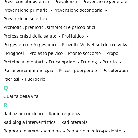
Pressione atmosferica
-
Prevalenza
-
Prevenzione generale
-
Prevenzione primaria
-
Prevenzione secondaria
-
Prevenzione selettiva
-
Probiotici, prebiotici, simbiotici e psicobiotici
-
Professionisti della salute
-
Profilattico
-
Progesterone/Progestinici
-
Progetto Vu-Net sul dolore vulvare
-
Prognosi
-
Prolasso pelvico
-
Pronto soccorso
-
Propoli
-
Proteine alimentari
-
Prucalopride
-
Pruning
-
Prurito
-
Psiconeuroimmunologia
-
Psicosi puerperale
-
Psicoterapia
-
Psoriasi
-
Puerperio
Q
Qualità della vita
R
Radiazioni nucleari
-
Radiofrequenza
-
Radiologia interventistica
-
Radioterapia
-
Rapporto mamma-bambino
-
Rapporto medico-paziente
-