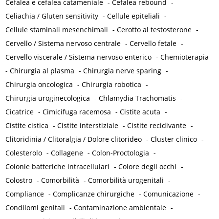
Cefalea e cefalea catameniale
-
Cefalea rebound
-
Celiachia / Gluten sensitivity
-
Cellule epiteliali
-
Cellule staminali mesenchimali
-
Cerotto al testosterone
-
Cervello / Sistema nervoso centrale
-
Cervello fetale
-
Cervello viscerale / Sistema nervoso enterico
-
Chemioterapia
-
Chirurgia al plasma
-
Chirurgia nerve sparing
-
Chirurgia oncologica
-
Chirurgia robotica
-
Chirurgia uroginecologica
-
Chlamydia Trachomatis
-
Cicatrice
-
Cimicifuga racemosa
-
Cistite acuta
-
Cistite cistica
-
Cistite interstiziale
-
Cistite recidivante
-
Clitoridinia / Clitoralgia / Dolore clitorideo
-
Cluster clinico
-
Colesterolo
-
Collagene
-
Colon-Proctologia
-
Colonie batteriche intracellulari
-
Colore degli occhi
-
Colostro
-
Comorbilità
-
Comorbilità urogenitali
-
Compliance
-
Complicanze chirurgiche
-
Comunicazione
-
Condilomi genitali
-
Contaminazione ambientale
-