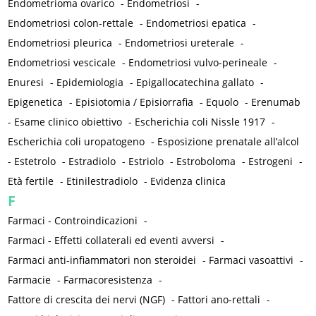
Endometrioma ovarico
-
Endometriosi
-
Endometriosi colon-rettale
-
Endometriosi epatica
-
Endometriosi pleurica
-
Endometriosi ureterale
-
Endometriosi vescicale
-
Endometriosi vulvo-perineale
-
Enuresi
-
Epidemiologia
-
Epigallocatechina gallato
-
Epigenetica
-
Episiotomia / Episiorrafia
-
Equolo
-
Erenumab
-
Esame clinico obiettivo
-
Escherichia coli Nissle 1917
-
Escherichia coli uropatogeno
-
Esposizione prenatale all’alcol
-
Estetrolo
-
Estradiolo
-
Estriolo
-
Estroboloma
-
Estrogeni
-
Età fertile
-
Etinilestradiolo
-
Evidenza clinica
F
Farmaci - Controindicazioni
-
Farmaci - Effetti collaterali ed eventi avversi
-
Farmaci anti-infiammatori non steroidei
-
Farmaci vasoattivi
-
Farmacie
-
Farmacoresistenza
-
Fattore di crescita dei nervi (NGF)
-
Fattori ano-rettali
-