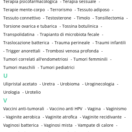
Terapia psicofarmacologica
-
Terapia sessuale
-
Terapie mente-corpo
-
Terrorismo
-
Tessuto adiposo
-
Tessuto connettivo
-
Testosterone
-
Timolo
-
Tonsillectomia
-
Torsione ovarica e tubarica
-
Tossina botulinica
-
Transpolidatina
-
Trapianto di microbiota fecale
-
Traslocazione batterica
-
Trauma perineale
-
Traumi infantili
-
Trigger anorettali
-
Trombosi venosa profonda
-
Tumori correlati all'endometriosi
-
Tumori femminili
-
Tumori maschili
-
Tumori pediatrici
U
Ulipristal acetato
-
Uretra
-
Urobioma
-
Uroginecologia
-
Urologia
-
Urotelio
V
Vaccini anti-tumorali
-
Vaccino anti HPV
-
Vagina
-
Vaginismo
-
Vaginite aerobica
-
Vaginite atrofica
-
Vaginite recidivante
-
Vaginosi batterica
-
Vaginosi mista
-
Vampate di calore
-