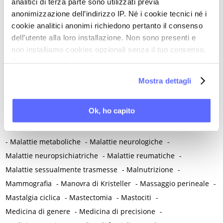
analitici di terza parte sono utilizzati previa
Lesioni intraepiteliali squamose di alto grado della vulva
-
anonimizzazione dell’indirizzo IP. Né i cookie tecnici né i
Lichen planus
-
Lichen sclerosus
-
Lichen simplex chronicus
-
cookie analitici anonimi richiedono pertanto il consenso
Linee guida cliniche
-
Linfedema
-
Linfoma di Hodgkin
-
dell’utente alla loro installazione. Non sono presenti e
Lockdown
-
Long Covid
-
Lubrificazione vaginale
-
non installiamo cookies opzionali senza il tuo consenso.
Lupus eritematoso sistemico
-
Luteolina
-
Lutto
Per maggiori informazioni ti invitiamo a leggere
M
la nostra
Cookie Policy
.
Mostra dettagli
Magnesio
-
Mal di schiena
-
Malattia infiammatoria cronica
-
Malattia infiammatoria pelvica
-
Malattia reumatica
-
Ok, ho capito
Malattie allergiche
-
Malattie autoimmuni
-
Malattie immunomediate
-
Malattie infiammatorie intestinali
-
Malattie metaboliche
-
Malattie neurologiche
-
Malattie neuropsichiatriche
-
Malattie reumatiche
-
Malattie sessualmente trasmesse
-
Malnutrizione
-
Mammografia
-
Manovra di Kristeller
-
Massaggio perineale
-
Mastalgia ciclica
-
Mastectomia
-
Mastociti
-
Medicina di genere
-
Medicina di precisione
-