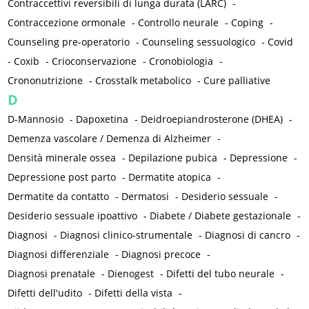
Contraccettivi reversibili di lunga durata (LARC)
-
Contraccezione ormonale
-
Controllo neurale
-
Coping
-
Counseling pre-operatorio
-
Counseling sessuologico
-
Covid
-
Coxib
-
Crioconservazione
-
Cronobiologia
-
Crononutrizione
-
Crosstalk metabolico
-
Cure palliative
D
D-Mannosio
-
Dapoxetina
-
Deidroepiandrosterone (DHEA)
-
Demenza vascolare / Demenza di Alzheimer
-
Densità minerale ossea
-
Depilazione pubica
-
Depressione
-
Depressione post parto
-
Dermatite atopica
-
Dermatite da contatto
-
Dermatosi
-
Desiderio sessuale
-
Desiderio sessuale ipoattivo
-
Diabete / Diabete gestazionale
-
Diagnosi
-
Diagnosi clinico-strumentale
-
Diagnosi di cancro
-
Diagnosi differenziale
-
Diagnosi precoce
-
Diagnosi prenatale
-
Dienogest
-
Difetti del tubo neurale
-
Difetti dell'udito
-
Difetti della vista
-