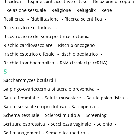
Recidiva
-
Regime contraccettivo esteso
-
Relazione di coppia
-
Relazione sessuale
-
Religione
-
Relugolix
-
Rene
-
Resilienza
-
Riabilitazione
-
Ricerca scientifica
-
Ricostruzione clitoridea
-
Ricostruzione del seno post-mastectomia
-
Rischio cardiovascolare
-
Rischio oncogeno
-
Rischio ostetrico e fetale
-
Rischio pediatrico
-
Rischio tromboembolico
-
RNA circolari (circRNA)
S
Saccharomyces boulardii
-
Salpingo-ovariectomia bilaterale preventiva
-
Salute femminile
-
Salute muscolare
-
Salute psico-fisica
-
Salute sessuale e riproduttiva
-
Sarcopenia
-
Schema sessuale
-
Sclerosi multipla
-
Screening
-
Scrittura espressiva
-
Secchezza vaginale
-
Selenio
-
Self management
-
Semeiotica medica
-