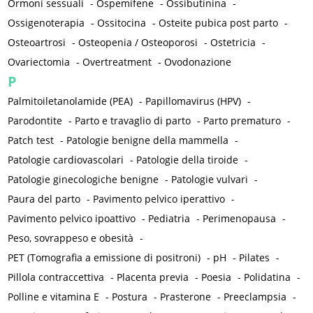
Ormoni sessuali
-
Ospemifene
-
Ossibutinina
-
Ossigenoterapia
-
Ossitocina
-
Osteite pubica post parto
-
Osteoartrosi
-
Osteopenia / Osteoporosi
-
Ostetricia
-
Ovariectomia
-
Overtreatment
-
Ovodonazione
P
Palmitoiletanolamide (PEA)
-
Papillomavirus (HPV)
-
Parodontite
-
Parto e travaglio di parto
-
Parto prematuro
-
Patch test
-
Patologie benigne della mammella
-
Patologie cardiovascolari
-
Patologie della tiroide
-
Patologie ginecologiche benigne
-
Patologie vulvari
-
Paura del parto
-
Pavimento pelvico iperattivo
-
Pavimento pelvico ipoattivo
-
Pediatria
-
Perimenopausa
-
Peso, sovrappeso e obesità
-
PET (Tomografia a emissione di positroni)
-
pH
-
Pilates
-
Pillola contraccettiva
-
Placenta previa
-
Poesia
-
Polidatina
-
Polline e vitamina E
-
Postura
-
Prasterone
-
Preeclampsia
-