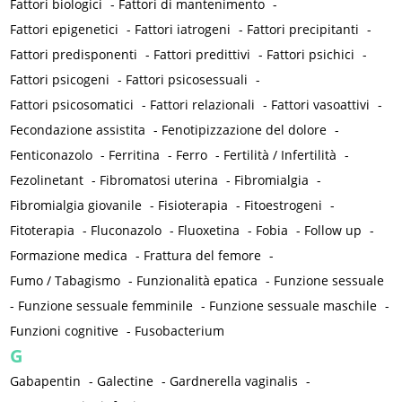
Fattori biologici
-
Fattori di mantenimento
-
Fattori epigenetici
-
Fattori iatrogeni
-
Fattori precipitanti
-
Fattori predisponenti
-
Fattori predittivi
-
Fattori psichici
-
Fattori psicogeni
-
Fattori psicosessuali
-
Fattori psicosomatici
-
Fattori relazionali
-
Fattori vasoattivi
-
Fecondazione assistita
-
Fenotipizzazione del dolore
-
Fenticonazolo
-
Ferritina
-
Ferro
-
Fertilità / Infertilità
-
Fezolinetant
-
Fibromatosi uterina
-
Fibromialgia
-
Fibromialgia giovanile
-
Fisioterapia
-
Fitoestrogeni
-
Fitoterapia
-
Fluconazolo
-
Fluoxetina
-
Fobia
-
Follow up
-
Formazione medica
-
Frattura del femore
-
Fumo / Tabagismo
-
Funzionalità epatica
-
Funzione sessuale
-
Funzione sessuale femminile
-
Funzione sessuale maschile
-
Funzioni cognitive
-
Fusobacterium
G
Gabapentin
-
Galectine
-
Gardnerella vaginalis
-