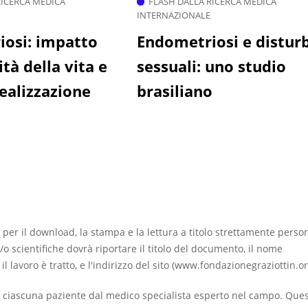
RICERCA MEDICA
FLASH DALLA RICERCA MEDICA
INTERNAZIONALE
osi: impatto
Endometriosi e disturb
ità della vita e
sessuali: uno studio
realizzazione
brasiliano
 per il download, la stampa e la lettura a titolo strettamente perso
/o scientifiche dovrà riportare il titolo del documento, il nome
ui il lavoro è tratto, e l'indirizzo del sito (www.fondazionegraziottin.or
 ciascuna paziente dal medico specialista esperto nel campo. Que