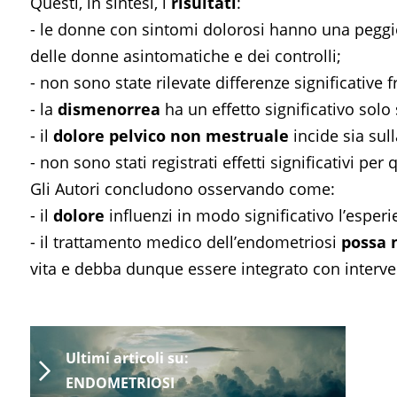
Questi, in sintesi, i
risultati
:
- le donne con sintomi dolorosi hanno una peggio
delle donne asintomatiche e dei controlli;
- non sono state rilevate differenze significative 
- la
dismenorrea
ha un effetto significativo solo su
- il
dolore pelvico non mestruale
incide sia sull
- non sono stati registrati effetti significativi pe
Gli Autori concludono osservando come:
- il
dolore
influenzi in modo significativo l’esperi
- il trattamento medico dell’endometriosi
possa
vita e debba dunque essere integrato con interven
Ultimi articoli su:
ENDOMETRIOSI