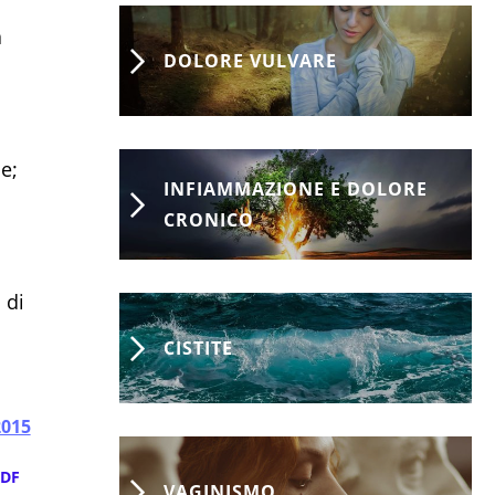
a
DOLORE VULVARE
ne;
INFIAMMAZIONE E DOLORE
CRONICO
 di
CISTITE
2015
DF
VAGINISMO