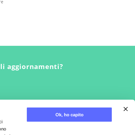
re
gli aggiornamenti?
Ok, ho capito
ci
sono