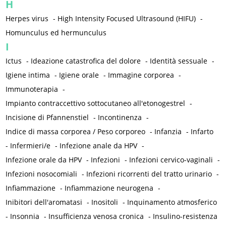
H
Herpes virus
-
High Intensity Focused Ultrasound (HIFU)
-
Homunculus ed hermunculus
I
Ictus
-
Ideazione catastrofica del dolore
-
Identità sessuale
-
Igiene intima
-
Igiene orale
-
Immagine corporea
-
Immunoterapia
-
Impianto contraccettivo sottocutaneo all'etonogestrel
-
Incisione di Pfannenstiel
-
Incontinenza
-
Indice di massa corporea / Peso corporeo
-
Infanzia
-
Infarto
-
Infermieri/e
-
Infezione anale da HPV
-
Infezione orale da HPV
-
Infezioni
-
Infezioni cervico-vaginali
-
Infezioni nosocomiali
-
Infezioni ricorrenti del tratto urinario
-
Infiammazione
-
Infiammazione neurogena
-
Inibitori dell'aromatasi
-
Inositoli
-
Inquinamento atmosferico
-
Insonnia
-
Insufficienza venosa cronica
-
Insulino-resistenza