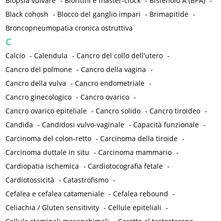
Biopsia vulvare
-
Bioritmi e master-clock
-
Bisfenolo A (BPA)
-
Black cohosh
-
Blocco del ganglio impari
-
Brimapitide
-
Broncopneumopatia cronica ostruttiva
C
Calcio
-
Calendula
-
Cancro del collo dell'utero
-
Cancro del polmone
-
Cancro della vagina
-
Cancro della vulva
-
Cancro endometriale
-
Cancro ginecologico
-
Cancro ovarico
-
Cancro ovarico epiteliale
-
Cancro solido
-
Cancro tiroideo
-
Candida
-
Candidosi vulvo-vaginale
-
Capacità funzionale
-
Carcinoma del colon-retto
-
Carcinoma della tiroide
-
Carcinoma duttale in situ
-
Carcinoma mammario
-
Cardiopatia ischemica
-
Cardiotocografia fetale
-
Cardiotossicità
-
Catastrofismo
-
Cefalea e cefalea catameniale
-
Cefalea rebound
-
Celiachia / Gluten sensitivity
-
Cellule epiteliali
-