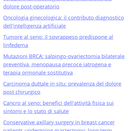
dolore post-operatorio
Oncologia ginecologica: il contributo diagnostico
dell'intelligenza artificiale
Tumore al seno: il sovrappeso predispone al
linfedema
Mutazioni BRCA: salpingo-ovariectomia bilaterale
preventiva, menopausa precoce iatrogena e
terapia ormonale sostitutiva
Carcinoma duttale in situ: prevalenza del dolore
post chirurgico
Cancro al seno: benefici dell'attività fisica sui
sintomi e lo stato di salute
Conservative axillary surgery in breast cancer
patients undergoing mastectomy: long-term