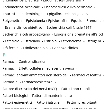
Endometriosi pleurica
-
Endometriosi ureterale
-
Endometriosi vescicale
-
Endometriosi vulvo-perineale
-
Enuresi
-
Epidemiologia
-
Epigallocatechina gallato
-
Epigenetica
-
Episiotomia / Episiorrafia
-
Equolo
-
Erenumab
-
Esame clinico obiettivo
-
Escherichia coli Nissle 1917
-
Escherichia coli uropatogeno
-
Esposizione prenatale all’alcol
-
Estetrolo
-
Estradiolo
-
Estriolo
-
Estroboloma
-
Estrogeni
-
Età fertile
-
Etinilestradiolo
-
Evidenza clinica
F
Farmaci - Controindicazioni
-
Farmaci - Effetti collaterali ed eventi avversi
-
Farmaci anti-infiammatori non steroidei
-
Farmaci vasoattivi
-
Farmacie
-
Farmacoresistenza
-
Fattore di crescita dei nervi (NGF)
-
Fattori ano-rettali
-
Fattori biologici
-
Fattori di mantenimento
-
Fattori epigenetici
-
Fattori iatrogeni
-
Fattori precipitanti
-