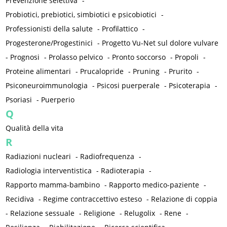
Prevenzione selettiva
-
Probiotici, prebiotici, simbiotici e psicobiotici
-
Professionisti della salute
-
Profilattico
-
Progesterone/Progestinici
-
Progetto Vu-Net sul dolore vulvare
-
Prognosi
-
Prolasso pelvico
-
Pronto soccorso
-
Propoli
-
Proteine alimentari
-
Prucalopride
-
Pruning
-
Prurito
-
Psiconeuroimmunologia
-
Psicosi puerperale
-
Psicoterapia
-
Psoriasi
-
Puerperio
Q
Qualità della vita
R
Radiazioni nucleari
-
Radiofrequenza
-
Radiologia interventistica
-
Radioterapia
-
Rapporto mamma-bambino
-
Rapporto medico-paziente
-
Recidiva
-
Regime contraccettivo esteso
-
Relazione di coppia
-
Relazione sessuale
-
Religione
-
Relugolix
-
Rene
-