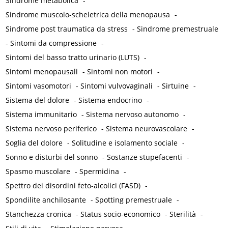
Sindrome metabolica
-
Sindrome muscolo-scheletrica della menopausa
-
Sindrome post traumatica da stress
-
Sindrome premestruale
-
Sintomi da compressione
-
Sintomi del basso tratto urinario (LUTS)
-
Sintomi menopausali
-
Sintomi non motori
-
Sintomi vasomotori
-
Sintomi vulvovaginali
-
Sirtuine
-
Sistema del dolore
-
Sistema endocrino
-
Sistema immunitario
-
Sistema nervoso autonomo
-
Sistema nervoso periferico
-
Sistema neurovascolare
-
Soglia del dolore
-
Solitudine e isolamento sociale
-
Sonno e disturbi del sonno
-
Sostanze stupefacenti
-
Spasmo muscolare
-
Spermidina
-
Spettro dei disordini feto-alcolici (FASD)
-
Spondilite anchilosante
-
Spotting premestruale
-
Stanchezza cronica
-
Status socio-economico
-
Sterilità
-