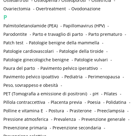
Osteoartrosi
-
Osteopenia / Osteoporosi
-
Ostetricia
-
Ovariectomia
-
Overtreatment
-
Ovodonazione
P
Palmitoiletanolamide (PEA)
-
Papillomavirus (HPV)
-
Parodontite
-
Parto e travaglio di parto
-
Parto prematuro
-
Patch test
-
Patologie benigne della mammella
-
Patologie cardiovascolari
-
Patologie della tiroide
-
Patologie ginecologiche benigne
-
Patologie vulvari
-
Paura del parto
-
Pavimento pelvico iperattivo
-
Pavimento pelvico ipoattivo
-
Pediatria
-
Perimenopausa
-
Peso, sovrappeso e obesità
-
PET (Tomografia a emissione di positroni)
-
pH
-
Pilates
-
Pillola contraccettiva
-
Placenta previa
-
Poesia
-
Polidatina
-
Polline e vitamina E
-
Postura
-
Prasterone
-
Preeclampsia
-
Pressione atmosferica
-
Prevalenza
-
Prevenzione generale
-
Prevenzione primaria
-
Prevenzione secondaria
-