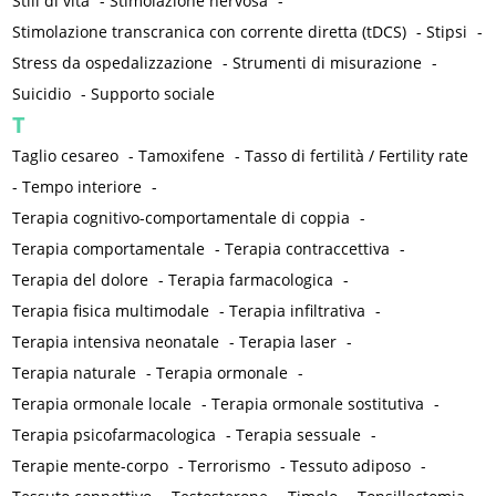
Stili di vita
-
Stimolazione nervosa
-
Stimolazione transcranica con corrente diretta (tDCS)
-
Stipsi
-
Stress da ospedalizzazione
-
Strumenti di misurazione
-
Suicidio
-
Supporto sociale
T
Taglio cesareo
-
Tamoxifene
-
Tasso di fertilità / Fertility rate
-
Tempo interiore
-
Terapia cognitivo-comportamentale di coppia
-
Terapia comportamentale
-
Terapia contraccettiva
-
Terapia del dolore
-
Terapia farmacologica
-
Terapia fisica multimodale
-
Terapia infiltrativa
-
Terapia intensiva neonatale
-
Terapia laser
-
Terapia naturale
-
Terapia ormonale
-
Terapia ormonale locale
-
Terapia ormonale sostitutiva
-
Terapia psicofarmacologica
-
Terapia sessuale
-
Terapie mente-corpo
-
Terrorismo
-
Tessuto adiposo
-