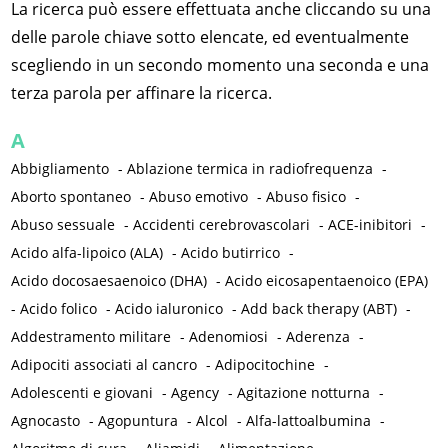
La ricerca può essere effettuata anche cliccando su una
delle parole chiave sotto elencate, ed eventualmente
scegliendo in un secondo momento una seconda e una
terza parola per affinare la ricerca.
A
Abbigliamento
-
Ablazione termica in radiofrequenza
-
Aborto spontaneo
-
Abuso emotivo
-
Abuso fisico
-
Abuso sessuale
-
Accidenti cerebrovascolari
-
ACE-inibitori
-
Acido alfa-lipoico (ALA)
-
Acido butirrico
-
Acido docosaesaenoico (DHA)
-
Acido eicosapentaenoico (EPA)
-
Acido folico
-
Acido ialuronico
-
Add back therapy (ABT)
-
Addestramento militare
-
Adenomiosi
-
Aderenza
-
Adipociti associati al cancro
-
Adipocitochine
-
Adolescenti e giovani
-
Agency
-
Agitazione notturna
-
Agnocasto
-
Agopuntura
-
Alcol
-
Alfa-lattoalbumina
-