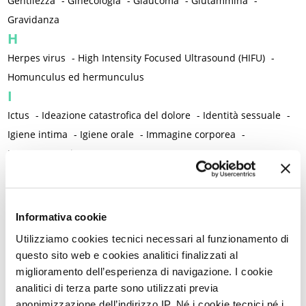
Gentilezza
-
Ginecologia
-
Glaucoma
-
Glutammina
-
Gravidanza
H
Herpes virus
-
High Intensity Focused Ultrasound (HIFU)
-
Homunculus ed hermunculus
I
Ictus
-
Ideazione catastrofica del dolore
-
Identità sessuale
-
Igiene intima
-
Igiene orale
-
Immagine corporea
-
Immunoterapia
-
Impianto contraccettivo sottocutaneo all'etonogestrel
-
Incisione di Pfannenstiel
-
Incontinenza
-
Indice di massa corporea / Peso corporeo
-
Infanzia
-
Infarto
Informativa cookie
-
Infermieri/e
-
Infezione anale da HPV
-
Utilizziamo cookies tecnici necessari al funzionamento di
Infezione orale da HPV
-
Infezioni
-
Infezioni cervico-vaginali
-
questo sito web e cookies analitici finalizzati al
Infezioni nosocomiali
-
Infezioni ricorrenti del tratto urinario
-
miglioramento dell’esperienza di navigazione. I cookie
Infiammazione
-
Infiammazione neurogena
-
analitici di terza parte sono utilizzati previa
anonimizzazione dell’indirizzo IP. Né i cookie tecnici né i