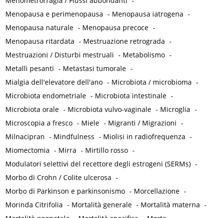
Menometrorragia / Flussi abbondanti
-
Menopausa e perimenopausa
-
Menopausa iatrogena
-
Menopausa naturale
-
Menopausa precoce
-
Menopausa ritardata
-
Mestruazione retrograda
-
Mestruazioni / Disturbi mestruali
-
Metabolismo
-
Metalli pesanti
-
Metastasi tumorale
-
Mialgia dell'elevatore dell'ano
-
Microbiota / microbioma
-
Microbiota endometriale
-
Microbiota intestinale
-
Microbiota orale
-
Microbiota vulvo-vaginale
-
Microglia
-
Microscopia a fresco
-
Miele
-
Migranti / Migrazioni
-
Milnacipran
-
Mindfulness
-
Miolisi in radiofrequenza
-
Miomectomia
-
Mirra
-
Mirtillo rosso
-
Modulatori selettivi del recettore degli estrogeni (SERMs)
-
Morbo di Crohn / Colite ulcerosa
-
Morbo di Parkinson e parkinsonismo
-
Morcellazione
-
Morinda Citrifolia
-
Mortalità generale
-
Mortalità materna
-