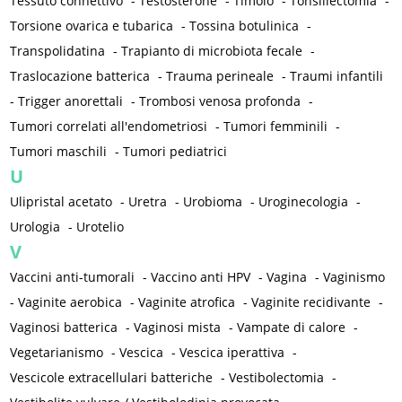
Tessuto connettivo
-
Testosterone
-
Timolo
-
Tonsillectomia
-
Torsione ovarica e tubarica
-
Tossina botulinica
-
Transpolidatina
-
Trapianto di microbiota fecale
-
Traslocazione batterica
-
Trauma perineale
-
Traumi infantili
-
Trigger anorettali
-
Trombosi venosa profonda
-
Tumori correlati all'endometriosi
-
Tumori femminili
-
Tumori maschili
-
Tumori pediatrici
U
Ulipristal acetato
-
Uretra
-
Urobioma
-
Uroginecologia
-
Urologia
-
Urotelio
V
Vaccini anti-tumorali
-
Vaccino anti HPV
-
Vagina
-
Vaginismo
-
Vaginite aerobica
-
Vaginite atrofica
-
Vaginite recidivante
-
Vaginosi batterica
-
Vaginosi mista
-
Vampate di calore
-
Vegetarianismo
-
Vescica
-
Vescica iperattiva
-
Vescicole extracellulari batteriche
-
Vestibolectomia
-