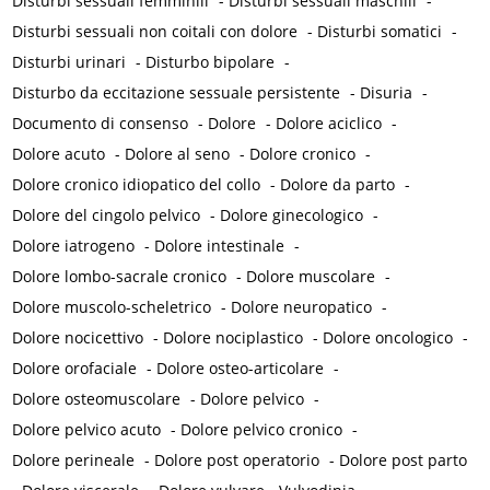
Disturbi sessuali femminili
-
Disturbi sessuali maschili
-
Disturbi sessuali non coitali con dolore
-
Disturbi somatici
-
Disturbi urinari
-
Disturbo bipolare
-
Disturbo da eccitazione sessuale persistente
-
Disuria
-
Documento di consenso
-
Dolore
-
Dolore aciclico
-
Dolore acuto
-
Dolore al seno
-
Dolore cronico
-
Dolore cronico idiopatico del collo
-
Dolore da parto
-
Dolore del cingolo pelvico
-
Dolore ginecologico
-
Dolore iatrogeno
-
Dolore intestinale
-
Dolore lombo-sacrale cronico
-
Dolore muscolare
-
Dolore muscolo-scheletrico
-
Dolore neuropatico
-
Dolore nocicettivo
-
Dolore nociplastico
-
Dolore oncologico
-
Dolore orofaciale
-
Dolore osteo-articolare
-
Dolore osteomuscolare
-
Dolore pelvico
-
Dolore pelvico acuto
-
Dolore pelvico cronico
-
Dolore perineale
-
Dolore post operatorio
-
Dolore post parto