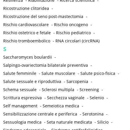
Resilienza
-
Riabilitazione
-
Ricerca scientifica
-
Ricostruzione clitoridea
-
Ricostruzione del seno post-mastectomia
-
Rischio cardiovascolare
-
Rischio oncogeno
-
Rischio ostetrico e fetale
-
Rischio pediatrico
-
Rischio tromboembolico
-
RNA circolari (circRNA)
S
Saccharomyces boulardii
-
Salpingo-ovariectomia bilaterale preventiva
-
Salute femminile
-
Salute muscolare
-
Salute psico-fisica
-
Salute sessuale e riproduttiva
-
Sarcopenia
-
Schema sessuale
-
Sclerosi multipla
-
Screening
-
Scrittura espressiva
-
Secchezza vaginale
-
Selenio
-
Self management
-
Semeiotica medica
-
Sensibilizzazione centrale e periferica
-
Serotonina
-
Sessuologia medica
-
Seta naturale medicata
-
Silicio
-