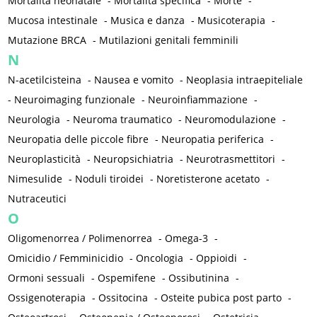
Mortalità neonatale
-
Mortalità specifica
-
Morte
-
Mucosa intestinale
-
Musica e danza
-
Musicoterapia
-
Mutazione BRCA
-
Mutilazioni genitali femminili
N
N-acetilcisteina
-
Nausea e vomito
-
Neoplasia intraepiteliale
-
Neuroimaging funzionale
-
Neuroinfiammazione
-
Neurologia
-
Neuroma traumatico
-
Neuromodulazione
-
Neuropatia delle piccole fibre
-
Neuropatia periferica
-
Neuroplasticità
-
Neuropsichiatria
-
Neurotrasmettitori
-
Nimesulide
-
Noduli tiroidei
-
Noretisterone acetato
-
Nutraceutici
O
Oligomenorrea / Polimenorrea
-
Omega-3
-
Omicidio / Femminicidio
-
Oncologia
-
Oppioidi
-
Ormoni sessuali
-
Ospemifene
-
Ossibutinina
-
Ossigenoterapia
-
Ossitocina
-
Osteite pubica post parto
-