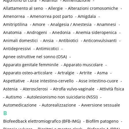
Algoritmo di cura
-
Aliamidi
-
Alimentazione
-
Allattamento al seno
-
Allergie
-
Alterazioni cromosomiche
-
Amenorrea
-
Amenorrea post parto
-
Amigdala
-
Amitriptilina
-
Amore
-
Analgesia / Anestesia
-
Anamnesi
-
Anatomia
-
Androgeni
-
Anedonia
-
Anemia sideropenica
-
Animali domestici
-
Ansia
-
Antibiotici
-
Anticonvulsivanti
-
Antidepressivi
-
Antimicotici
-
Apnee ostruttive nel sonno (OSA)
-
Apparato genitale femminile
-
Apparato muscolare
-
Apparato osteo-articolare
-
Artralgie
-
Artrite
-
Asma
-
Aspettative
-
Asse intestino-cervello
-
Asse intestino-cuore
-
Astenia
-
Aterosclerosi
-
Atrofia vulvo-vaginale
-
Attività fisica
-
Autismo
-
Autolesionismo non suicidario (NSSI)
-
Automedicazione
-
Autorealizzazione
-
Avversione sessuale
B
Biofeedback elettromiografico (BFB-IMG)
-
Biofilm patogeno
-