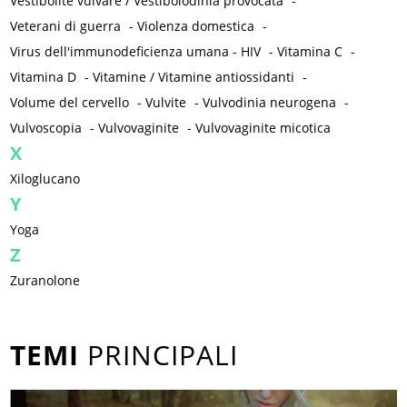
Vestibolite vulvare / Vestibolodinia provocata
-
Veterani di guerra
-
Violenza domestica
-
Virus dell'immunodeficienza umana - HIV
-
Vitamina C
-
Vitamina D
-
Vitamine / Vitamine antiossidanti
-
Volume del cervello
-
Vulvite
-
Vulvodinia neurogena
-
Vulvoscopia
-
Vulvovaginite
-
Vulvovaginite micotica
X
Xiloglucano
Y
Yoga
Z
Zuranolone
TEMI
PRINCIPALI