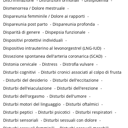
Discriminazione
-
Disfunzioni ormonali
-
Dislipidemia
-
Dismenorrea / Dolore mestruale
-
Dispareunia femminile / Dolore ai rapporti
-
Dispareunia post parto
-
Dispareunia profonda
-
Disparità di genere
-
Dispepsia funzionale
-
Dispositivi protettivi individuali
-
Dispositivo intrauterino al levonorgestrel (LNG-IUD)
-
Dissezione spontanea dell'arteria coronarica (SCAD)
-
Distonia cervicale
-
Distress
-
Distrofia vulvare
-
Disturbi cognitivi
-
Disturbi cronici associati al colpo di frusta
-
Disturbi del desiderio
-
Disturbi dell'eccitazione
-
Disturbi dell'eiaculazione
-
Disturbi dell'erezione
-
Disturbi dell'orgasmo
-
Disturbi dell'umore
-
Disturbi motori del linguaggio
-
Disturbi oftalmici
-
Disturbi peptici
-
Disturbi psicotici
-
Disturbi respiratori
-
Disturbi sensoriali
-
Disturbi sessuali con dolore
-