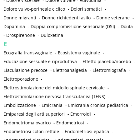
-
Dolore viscerale
-
Dolore vulvare - Vulvodinia
-
Dolore vulvo-perineale ciclico
-
Dolori somatici
-
Donne migranti
-
Donne richiedenti asilo
-
Donne veterane
-
Dopamina
-
Doppia compromissione sensoriale (DSI)
-
Doula
-
Drospirenone
-
Duloxetina
E
Ecografia transvaginale
-
Ecosistema vaginale
-
Educazione sessuale e riproduttiva
-
Effetto placebo/nocebo
-
Eiaculazione precoce
-
Elettroanalgesia
-
Elettromiografia
-
Elettroporazione
-
Elettrostimolazione del midollo spinale cervicale
-
Elettrostimolazione nervosa transcutanea (TENS)
-
Embolizzazione
-
Emicrania
-
Emicrania cronica pediatrica
-
Emiparesi degli arti superiori
-
Emorroidi
-
Endometrioma ovarico
-
Endometriosi
-
Endometriosi colon-rettale
-
Endometriosi epatica
-