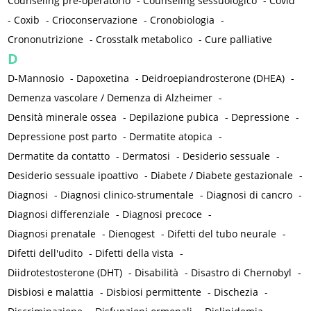
Counseling pre-operatorio
-
Counseling sessuologico
-
Covid
-
Coxib
-
Crioconservazione
-
Cronobiologia
-
Crononutrizione
-
Crosstalk metabolico
-
Cure palliative
D
D-Mannosio
-
Dapoxetina
-
Deidroepiandrosterone (DHEA)
-
Demenza vascolare / Demenza di Alzheimer
-
Densità minerale ossea
-
Depilazione pubica
-
Depressione
-
Depressione post parto
-
Dermatite atopica
-
Dermatite da contatto
-
Dermatosi
-
Desiderio sessuale
-
Desiderio sessuale ipoattivo
-
Diabete / Diabete gestazionale
-
Diagnosi
-
Diagnosi clinico-strumentale
-
Diagnosi di cancro
-
Diagnosi differenziale
-
Diagnosi precoce
-
Diagnosi prenatale
-
Dienogest
-
Difetti del tubo neurale
-
Difetti dell'udito
-
Difetti della vista
-
Diidrotestosterone (DHT)
-
Disabilità
-
Disastro di Chernobyl
-
Disbiosi e malattia
-
Disbiosi permittente
-
Dischezia
-