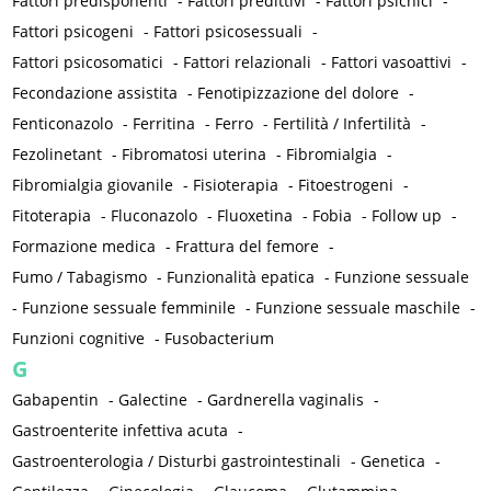
Fattori predisponenti
-
Fattori predittivi
-
Fattori psichici
-
Fattori psicogeni
-
Fattori psicosessuali
-
Fattori psicosomatici
-
Fattori relazionali
-
Fattori vasoattivi
-
Fecondazione assistita
-
Fenotipizzazione del dolore
-
Fenticonazolo
-
Ferritina
-
Ferro
-
Fertilità / Infertilità
-
Fezolinetant
-
Fibromatosi uterina
-
Fibromialgia
-
Fibromialgia giovanile
-
Fisioterapia
-
Fitoestrogeni
-
Fitoterapia
-
Fluconazolo
-
Fluoxetina
-
Fobia
-
Follow up
-
Formazione medica
-
Frattura del femore
-
Fumo / Tabagismo
-
Funzionalità epatica
-
Funzione sessuale
-
Funzione sessuale femminile
-
Funzione sessuale maschile
-
Funzioni cognitive
-
Fusobacterium
G
Gabapentin
-
Galectine
-
Gardnerella vaginalis
-
Gastroenterite infettiva acuta
-
Gastroenterologia / Disturbi gastrointestinali
-
Genetica
-