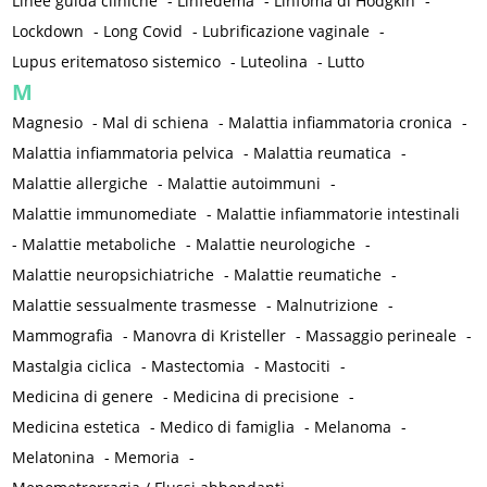
Linee guida cliniche
-
Linfedema
-
Linfoma di Hodgkin
-
Lockdown
-
Long Covid
-
Lubrificazione vaginale
-
Lupus eritematoso sistemico
-
Luteolina
-
Lutto
M
Magnesio
-
Mal di schiena
-
Malattia infiammatoria cronica
-
Malattia infiammatoria pelvica
-
Malattia reumatica
-
Malattie allergiche
-
Malattie autoimmuni
-
Malattie immunomediate
-
Malattie infiammatorie intestinali
-
Malattie metaboliche
-
Malattie neurologiche
-
Malattie neuropsichiatriche
-
Malattie reumatiche
-
Malattie sessualmente trasmesse
-
Malnutrizione
-
Mammografia
-
Manovra di Kristeller
-
Massaggio perineale
-
Mastalgia ciclica
-
Mastectomia
-
Mastociti
-
Medicina di genere
-
Medicina di precisione
-
Medicina estetica
-
Medico di famiglia
-
Melanoma
-
Melatonina
-
Memoria
-