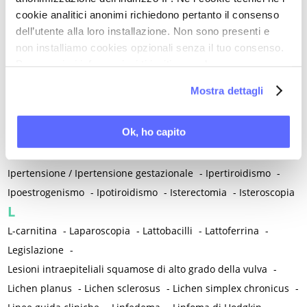
Inibitori dell'aromatasi
-
Inositoli
-
Inquinamento atmosferico
cookie analitici anonimi richiedono pertanto il consenso
-
Insonnia
-
Insufficienza venosa cronica
-
Insulino-resistenza
dell’utente alla loro installazione. Non sono presenti e
-
Integratori
-
Integrazione proteica
-
Intelligenza artificiale
-
non installiamo cookies opzionali senza il tuo consenso.
Interazione uomo-animale
-
Internet
-
Per maggiori informazioni ti invitiamo a leggere
Interruzione volontaria di gravidanza (IVG)
-
Intestino
-
la nostra
Cookie Policy
.
Mostra dettagli
Intolleranza al glutine
-
Intolleranza al lattosio
-
Intracrinologia
-
Invecchiamento
-
Iperalgesia - Allodinia
-
Ok, ho capito
Iperalgesia viscero-viscerale
-
Iperlipidemia
-
Iperplasia atipica e carcinoma dell'endometrio
-
Ipertensione / Ipertensione gestazionale
-
Ipertiroidismo
-
Ipoestrogenismo
-
Ipotiroidismo
-
Isterectomia
-
Isteroscopia
L
L-carnitina
-
Laparoscopia
-
Lattobacilli
-
Lattoferrina
-
Legislazione
-
Lesioni intraepiteliali squamose di alto grado della vulva
-
Lichen planus
-
Lichen sclerosus
-
Lichen simplex chronicus
-