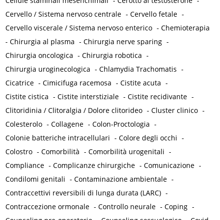
Cellule staminali mesenchimali
-
Cerotto al testosterone
-
Cervello / Sistema nervoso centrale
-
Cervello fetale
-
Cervello viscerale / Sistema nervoso enterico
-
Chemioterapia
-
Chirurgia al plasma
-
Chirurgia nerve sparing
-
Chirurgia oncologica
-
Chirurgia robotica
-
Chirurgia uroginecologica
-
Chlamydia Trachomatis
-
Cicatrice
-
Cimicifuga racemosa
-
Cistite acuta
-
Cistite cistica
-
Cistite interstiziale
-
Cistite recidivante
-
Clitoridinia / Clitoralgia / Dolore clitorideo
-
Cluster clinico
-
Colesterolo
-
Collagene
-
Colon-Proctologia
-
Colonie batteriche intracellulari
-
Colore degli occhi
-
Colostro
-
Comorbilità
-
Comorbilità urogenitali
-
Compliance
-
Complicanze chirurgiche
-
Comunicazione
-
Condilomi genitali
-
Contaminazione ambientale
-
Contraccettivi reversibili di lunga durata (LARC)
-
Contraccezione ormonale
-
Controllo neurale
-
Coping
-