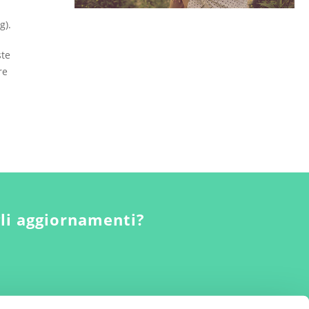
g).
ste
re
gli aggiornamenti?