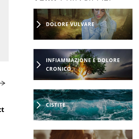
DOLORE VULVARE
INFIAMMAZIONE E DOLORE
CRONICO
AGGIORNAMENTI SCIENTIFICI
CISTITE
ct
Dolore pelvico cronico:
mastociti e
fisiopatologia delle