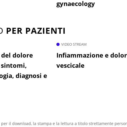
gynaecology
TO
PER PAZIENTI
VIDEO STREAM
del dolore
Infiammazione e dolo
 sintomi,
vescicale
ogia, diagnosi e
 per il download, la stampa e la lettura a titolo strettamente perso