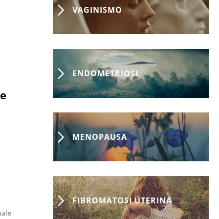
comorbilità
VAGINISMO
ENDOMETRIOSI
re
MENOPAUSA
FIBROMATOSI UTERINA
nale