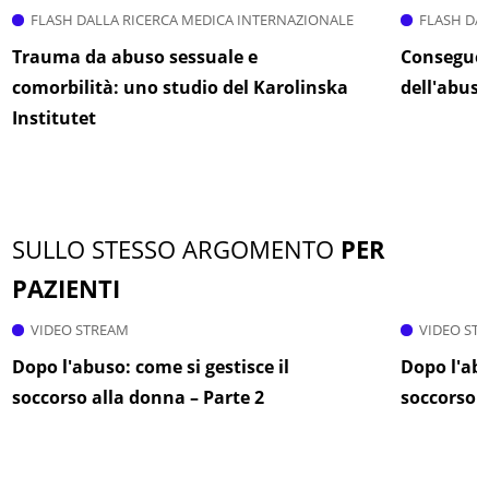
FLASH DALLA RICERCA MEDICA INTERNAZIONALE
FLASH DA
Trauma da abuso sessuale e
Conseguenz
comorbilità: uno studio del Karolinska
dell'abuso
Institutet
SULLO STESSO ARGOMENTO
PER
PAZIENTI
VIDEO STREAM
VIDEO ST
Dopo l'abuso: come si gestisce il
Dopo l'abu
soccorso alla donna – Parte 2
soccorso a