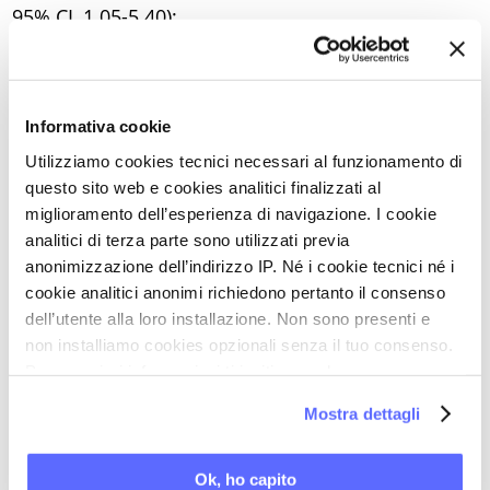
95% CI, 1.05-5.40);
- sia l’abuso fisico che l’abuso sessuale, subìti
nell’adolescenza o in età adulta, sono associati a
più elevati livelli di depressione
(per entrambi,
Informativa cookie
P < .05);
Utilizziamo cookies tecnici necessari al funzionamento di
- il livello di cultura è significativamente associato
questo sito web e cookies analitici finalizzati al
all’
intensità del dolore
, alla
disabilità correlata
miglioramento dell’esperienza di navigazione. I cookie
analitici di terza parte sono utilizzati previa
al dolore
e alla
depressione
.
anonimizzazione dell’indirizzo IP. Né i cookie tecnici né i
cookie analitici anonimi richiedono pertanto il consenso
dell’utente alla loro installazione. Non sono presenti e
non installiamo cookies opzionali senza il tuo consenso.
Ultimi articoli su:
Per maggiori informazioni ti invitiamo a leggere
INFIAMMAZIONE E DOLORE CRONICO
la nostra
Cookie Policy
.
Mostra dettagli
Torna a Flash dalla ricerca medica internazionale
Ok, ho capito