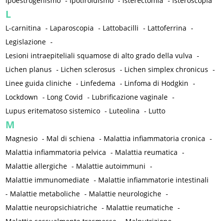
Ipoestrogenismo
-
Ipotiroidismo
-
Isterectomia
-
Isteroscopia
L
L-carnitina
-
Laparoscopia
-
Lattobacilli
-
Lattoferrina
-
Legislazione
-
Lesioni intraepiteliali squamose di alto grado della vulva
-
Lichen planus
-
Lichen sclerosus
-
Lichen simplex chronicus
-
Linee guida cliniche
-
Linfedema
-
Linfoma di Hodgkin
-
Lockdown
-
Long Covid
-
Lubrificazione vaginale
-
Lupus eritematoso sistemico
-
Luteolina
-
Lutto
M
Magnesio
-
Mal di schiena
-
Malattia infiammatoria cronica
-
Malattia infiammatoria pelvica
-
Malattia reumatica
-
Malattie allergiche
-
Malattie autoimmuni
-
Malattie immunomediate
-
Malattie infiammatorie intestinali
-
Malattie metaboliche
-
Malattie neurologiche
-
Malattie neuropsichiatriche
-
Malattie reumatiche
-