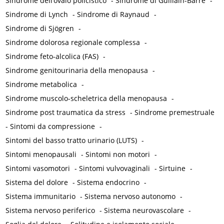
Sindrome dell’ovaio policistico
-
Sindrome di Guillain-Barré
-
Sindrome di Lynch
-
Sindrome di Raynaud
-
Sindrome di Sjögren
-
Sindrome dolorosa regionale complessa
-
Sindrome feto-alcolica (FAS)
-
Sindrome genitourinaria della menopausa
-
Sindrome metabolica
-
Sindrome muscolo-scheletrica della menopausa
-
Sindrome post traumatica da stress
-
Sindrome premestruale
-
Sintomi da compressione
-
Sintomi del basso tratto urinario (LUTS)
-
Sintomi menopausali
-
Sintomi non motori
-
Sintomi vasomotori
-
Sintomi vulvovaginali
-
Sirtuine
-
Sistema del dolore
-
Sistema endocrino
-
Sistema immunitario
-
Sistema nervoso autonomo
-
Sistema nervoso periferico
-
Sistema neurovascolare
-