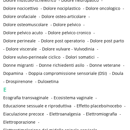
Dolore muscolo-scheletrico
-
Dolore neuropatico
-
Dolore nocicettivo
-
Dolore nociplastico
-
Dolore oncologico
-
Dolore orofaciale
-
Dolore osteo-articolare
-
Dolore osteomuscolare
-
Dolore pelvico
-
Dolore pelvico acuto
-
Dolore pelvico cronico
-
Dolore perineale
-
Dolore post operatorio
-
Dolore post parto
-
Dolore viscerale
-
Dolore vulvare - Vulvodinia
-
Dolore vulvo-perineale ciclico
-
Dolori somatici
-
Donne migranti
-
Donne richiedenti asilo
-
Donne veterane
-
Dopamina
-
Doppia compromissione sensoriale (DSI)
-
Doula
-
Drospirenone
-
Duloxetina
E
Ecografia transvaginale
-
Ecosistema vaginale
-
Educazione sessuale e riproduttiva
-
Effetto placebo/nocebo
-
Eiaculazione precoce
-
Elettroanalgesia
-
Elettromiografia
-
Elettroporazione
-