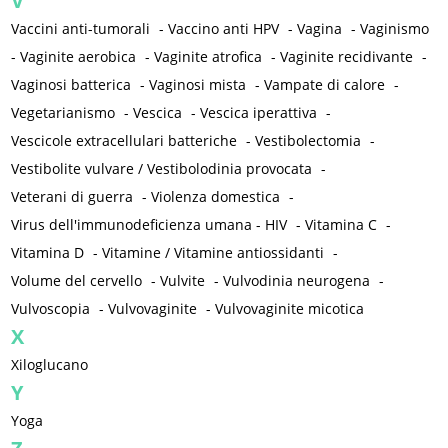
V
Vaccini anti-tumorali
-
Vaccino anti HPV
-
Vagina
-
Vaginismo
-
Vaginite aerobica
-
Vaginite atrofica
-
Vaginite recidivante
-
Vaginosi batterica
-
Vaginosi mista
-
Vampate di calore
-
Vegetarianismo
-
Vescica
-
Vescica iperattiva
-
Vescicole extracellulari batteriche
-
Vestibolectomia
-
Vestibolite vulvare / Vestibolodinia provocata
-
Veterani di guerra
-
Violenza domestica
-
Virus dell'immunodeficienza umana - HIV
-
Vitamina C
-
Vitamina D
-
Vitamine / Vitamine antiossidanti
-
Volume del cervello
-
Vulvite
-
Vulvodinia neurogena
-
Vulvoscopia
-
Vulvovaginite
-
Vulvovaginite micotica
X
Xiloglucano
Y
Yoga