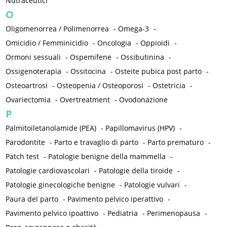
Nutraceutici
O
Oligomenorrea / Polimenorrea
-
Omega-3
-
Omicidio / Femminicidio
-
Oncologia
-
Oppioidi
-
Ormoni sessuali
-
Ospemifene
-
Ossibutinina
-
Ossigenoterapia
-
Ossitocina
-
Osteite pubica post parto
-
Osteoartrosi
-
Osteopenia / Osteoporosi
-
Ostetricia
-
Ovariectomia
-
Overtreatment
-
Ovodonazione
P
Palmitoiletanolamide (PEA)
-
Papillomavirus (HPV)
-
Parodontite
-
Parto e travaglio di parto
-
Parto prematuro
-
Patch test
-
Patologie benigne della mammella
-
Patologie cardiovascolari
-
Patologie della tiroide
-
Patologie ginecologiche benigne
-
Patologie vulvari
-
Paura del parto
-
Pavimento pelvico iperattivo
-
Pavimento pelvico ipoattivo
-
Pediatria
-
Perimenopausa
-