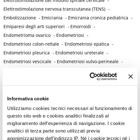
Elettrostimolazione del midollo spinale cervicale
-
Elettrostimolazione nervosa transcutanea (TENS)
-
Embolizzazione
-
Emicrania
-
Emicrania cronica pediatrica
-
Emiparesi degli arti superiori
-
Emorroidi
-
Endometrioma ovarico
-
Endometriosi
-
Endometriosi colon-rettale
-
Endometriosi epatica
-
Endometriosi pleurica
-
Endometriosi ureterale
-
Endometriosi vescicale
-
Endometriosi vulvo-perineale
-
Enuresi
-
Epidemiologia
-
Epigallocatechina gallato
-
Epigenetica
-
Episiotomia / Episiorrafia
-
Equolo
-
Erenumab
-
Esame clinico obiettivo
-
Escherichia coli Nissle 1917
-
Escherichia coli uropatogeno
-
Esposizione prenatale all’alcol
Informativa cookie
-
Estetrolo
-
Estradiolo
-
Estriolo
-
Estroboloma
-
Estrogeni
-
Utilizziamo cookies tecnici necessari al funzionamento di
Età fertile
-
Etinilestradiolo
-
Evidenza clinica
questo sito web e cookies analitici finalizzati al
F
miglioramento dell’esperienza di navigazione. I cookie
analitici di terza parte sono utilizzati previa
Farmaci - Controindicazioni
-
anonimizzazione dell’indirizzo IP. Né i cookie tecnici né i