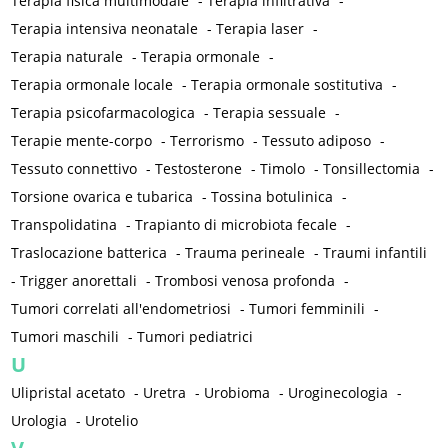
Terapia fisica multimodale
-
Terapia infiltrativa
-
Terapia intensiva neonatale
-
Terapia laser
-
Terapia naturale
-
Terapia ormonale
-
Terapia ormonale locale
-
Terapia ormonale sostitutiva
-
Terapia psicofarmacologica
-
Terapia sessuale
-
Terapie mente-corpo
-
Terrorismo
-
Tessuto adiposo
-
Tessuto connettivo
-
Testosterone
-
Timolo
-
Tonsillectomia
-
Torsione ovarica e tubarica
-
Tossina botulinica
-
Transpolidatina
-
Trapianto di microbiota fecale
-
Traslocazione batterica
-
Trauma perineale
-
Traumi infantili
-
Trigger anorettali
-
Trombosi venosa profonda
-
Tumori correlati all'endometriosi
-
Tumori femminili
-
Tumori maschili
-
Tumori pediatrici
U
Ulipristal acetato
-
Uretra
-
Urobioma
-
Uroginecologia
-
Urologia
-
Urotelio