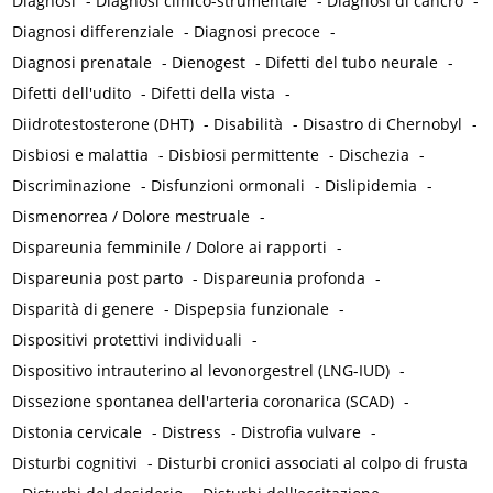
Diagnosi
-
Diagnosi clinico-strumentale
-
Diagnosi di cancro
-
Diagnosi differenziale
-
Diagnosi precoce
-
Diagnosi prenatale
-
Dienogest
-
Difetti del tubo neurale
-
Difetti dell'udito
-
Difetti della vista
-
Diidrotestosterone (DHT)
-
Disabilità
-
Disastro di Chernobyl
-
Disbiosi e malattia
-
Disbiosi permittente
-
Dischezia
-
Discriminazione
-
Disfunzioni ormonali
-
Dislipidemia
-
Dismenorrea / Dolore mestruale
-
Dispareunia femminile / Dolore ai rapporti
-
Dispareunia post parto
-
Dispareunia profonda
-
Disparità di genere
-
Dispepsia funzionale
-
Dispositivi protettivi individuali
-
Dispositivo intrauterino al levonorgestrel (LNG-IUD)
-
Dissezione spontanea dell'arteria coronarica (SCAD)
-
Distonia cervicale
-
Distress
-
Distrofia vulvare
-
Disturbi cognitivi
-
Disturbi cronici associati al colpo di frusta