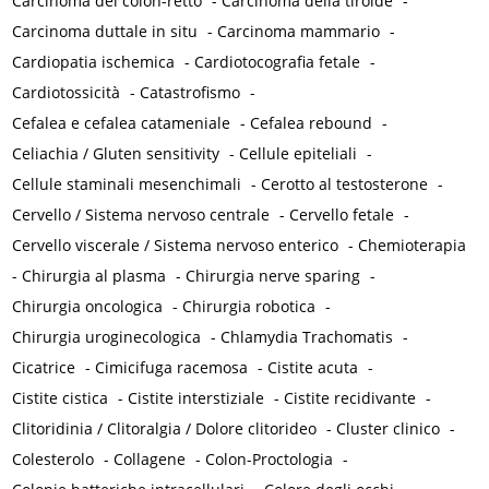
Carcinoma del colon-retto
-
Carcinoma della tiroide
-
Carcinoma duttale in situ
-
Carcinoma mammario
-
Cardiopatia ischemica
-
Cardiotocografia fetale
-
Cardiotossicità
-
Catastrofismo
-
Cefalea e cefalea catameniale
-
Cefalea rebound
-
Celiachia / Gluten sensitivity
-
Cellule epiteliali
-
Cellule staminali mesenchimali
-
Cerotto al testosterone
-
Cervello / Sistema nervoso centrale
-
Cervello fetale
-
Cervello viscerale / Sistema nervoso enterico
-
Chemioterapia
-
Chirurgia al plasma
-
Chirurgia nerve sparing
-
Chirurgia oncologica
-
Chirurgia robotica
-
Chirurgia uroginecologica
-
Chlamydia Trachomatis
-
Cicatrice
-
Cimicifuga racemosa
-
Cistite acuta
-
Cistite cistica
-
Cistite interstiziale
-
Cistite recidivante
-
Clitoridinia / Clitoralgia / Dolore clitorideo
-
Cluster clinico
-
Colesterolo
-
Collagene
-
Colon-Proctologia
-