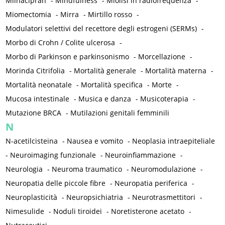
Milnacipran
-
Mindfulness
-
Miolisi in radiofrequenza
-
Miomectomia
-
Mirra
-
Mirtillo rosso
-
Modulatori selettivi del recettore degli estrogeni (SERMs)
-
Morbo di Crohn / Colite ulcerosa
-
Morbo di Parkinson e parkinsonismo
-
Morcellazione
-
Morinda Citrifolia
-
Mortalità generale
-
Mortalità materna
-
Mortalità neonatale
-
Mortalità specifica
-
Morte
-
Mucosa intestinale
-
Musica e danza
-
Musicoterapia
-
Mutazione BRCA
-
Mutilazioni genitali femminili
N
N-acetilcisteina
-
Nausea e vomito
-
Neoplasia intraepiteliale
-
Neuroimaging funzionale
-
Neuroinfiammazione
-
Neurologia
-
Neuroma traumatico
-
Neuromodulazione
-
Neuropatia delle piccole fibre
-
Neuropatia periferica
-
Neuroplasticità
-
Neuropsichiatria
-
Neurotrasmettitori
-
Nimesulide
-
Noduli tiroidei
-
Noretisterone acetato
-