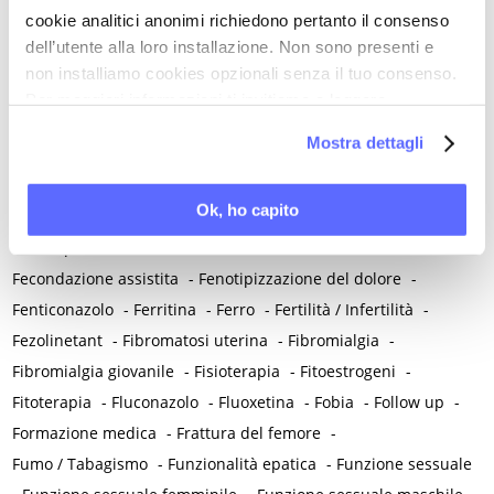
Farmaci - Effetti collaterali ed eventi avversi
-
cookie analitici anonimi richiedono pertanto il consenso
Farmaci anti-infiammatori non steroidei
-
Farmaci vasoattivi
-
dell’utente alla loro installazione. Non sono presenti e
Farmacie
-
Farmacoresistenza
-
non installiamo cookies opzionali senza il tuo consenso.
Fattore di crescita dei nervi (NGF)
-
Fattori ano-rettali
-
Per maggiori informazioni ti invitiamo a leggere
Fattori biologici
-
Fattori di mantenimento
-
la nostra
Cookie Policy
.
Mostra dettagli
Fattori epigenetici
-
Fattori iatrogeni
-
Fattori precipitanti
-
Fattori predisponenti
-
Fattori predittivi
-
Fattori psichici
-
Ok, ho capito
Fattori psicogeni
-
Fattori psicosessuali
-
Fattori psicosomatici
-
Fattori relazionali
-
Fattori vasoattivi
-
Fecondazione assistita
-
Fenotipizzazione del dolore
-
Fenticonazolo
-
Ferritina
-
Ferro
-
Fertilità / Infertilità
-
Fezolinetant
-
Fibromatosi uterina
-
Fibromialgia
-
Fibromialgia giovanile
-
Fisioterapia
-
Fitoestrogeni
-
Fitoterapia
-
Fluconazolo
-
Fluoxetina
-
Fobia
-
Follow up
-
Formazione medica
-
Frattura del femore
-
Fumo / Tabagismo
-
Funzionalità epatica
-
Funzione sessuale