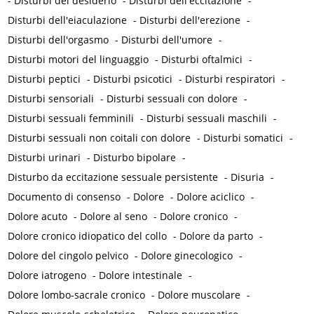
-
Disturbi del desiderio
-
Disturbi dell'eccitazione
-
Disturbi dell'eiaculazione
-
Disturbi dell'erezione
-
Disturbi dell'orgasmo
-
Disturbi dell'umore
-
Disturbi motori del linguaggio
-
Disturbi oftalmici
-
Disturbi peptici
-
Disturbi psicotici
-
Disturbi respiratori
-
Disturbi sensoriali
-
Disturbi sessuali con dolore
-
Disturbi sessuali femminili
-
Disturbi sessuali maschili
-
Disturbi sessuali non coitali con dolore
-
Disturbi somatici
-
Disturbi urinari
-
Disturbo bipolare
-
Disturbo da eccitazione sessuale persistente
-
Disuria
-
Documento di consenso
-
Dolore
-
Dolore aciclico
-
Dolore acuto
-
Dolore al seno
-
Dolore cronico
-
Dolore cronico idiopatico del collo
-
Dolore da parto
-
Dolore del cingolo pelvico
-
Dolore ginecologico
-
Dolore iatrogeno
-
Dolore intestinale
-
Dolore lombo-sacrale cronico
-
Dolore muscolare
-