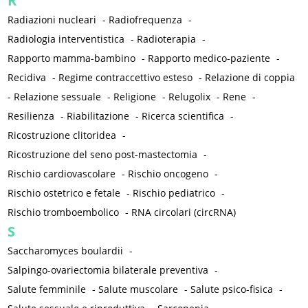
R
Radiazioni nucleari
-
Radiofrequenza
-
Radiologia interventistica
-
Radioterapia
-
Rapporto mamma-bambino
-
Rapporto medico-paziente
-
Recidiva
-
Regime contraccettivo esteso
-
Relazione di coppia
-
Relazione sessuale
-
Religione
-
Relugolix
-
Rene
-
Resilienza
-
Riabilitazione
-
Ricerca scientifica
-
Ricostruzione clitoridea
-
Ricostruzione del seno post-mastectomia
-
Rischio cardiovascolare
-
Rischio oncogeno
-
Rischio ostetrico e fetale
-
Rischio pediatrico
-
Rischio tromboembolico
-
RNA circolari (circRNA)
S
Saccharomyces boulardii
-
Salpingo-ovariectomia bilaterale preventiva
-
Salute femminile
-
Salute muscolare
-
Salute psico-fisica
-