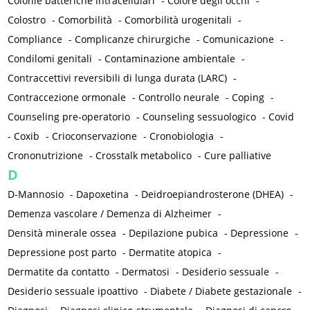
Colonie batteriche intracellulari
-
Colore degli occhi
-
Colostro
-
Comorbilità
-
Comorbilità urogenitali
-
Compliance
-
Complicanze chirurgiche
-
Comunicazione
-
Condilomi genitali
-
Contaminazione ambientale
-
Contraccettivi reversibili di lunga durata (LARC)
-
Contraccezione ormonale
-
Controllo neurale
-
Coping
-
Counseling pre-operatorio
-
Counseling sessuologico
-
Covid
-
Coxib
-
Crioconservazione
-
Cronobiologia
-
Crononutrizione
-
Crosstalk metabolico
-
Cure palliative
D
D-Mannosio
-
Dapoxetina
-
Deidroepiandrosterone (DHEA)
-
Demenza vascolare / Demenza di Alzheimer
-
Densità minerale ossea
-
Depilazione pubica
-
Depressione
-
Depressione post parto
-
Dermatite atopica
-
Dermatite da contatto
-
Dermatosi
-
Desiderio sessuale
-
Desiderio sessuale ipoattivo
-
Diabete / Diabete gestazionale
-