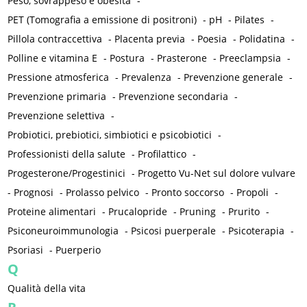
Peso, sovrappeso e obesità
-
PET (Tomografia a emissione di positroni)
-
pH
-
Pilates
-
Pillola contraccettiva
-
Placenta previa
-
Poesia
-
Polidatina
-
Polline e vitamina E
-
Postura
-
Prasterone
-
Preeclampsia
-
Pressione atmosferica
-
Prevalenza
-
Prevenzione generale
-
Prevenzione primaria
-
Prevenzione secondaria
-
Prevenzione selettiva
-
Probiotici, prebiotici, simbiotici e psicobiotici
-
Professionisti della salute
-
Profilattico
-
Progesterone/Progestinici
-
Progetto Vu-Net sul dolore vulvare
-
Prognosi
-
Prolasso pelvico
-
Pronto soccorso
-
Propoli
-
Proteine alimentari
-
Prucalopride
-
Pruning
-
Prurito
-
Psiconeuroimmunologia
-
Psicosi puerperale
-
Psicoterapia
-
Psoriasi
-
Puerperio
Q
Qualità della vita