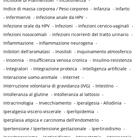
Incisione di Pfannenstiel
-
Incontinenza
-
Indice di massa corporea / Peso corporeo
-
Infanzia
-
Infarto
-
Infermieri/e
-
Infezione anale da HPV
-
Infezione orale da HPV
-
Infezioni
-
Infezioni cervico-vaginali
-
Infezioni nosocomiali
-
Infezioni ricorrenti del tratto urinario
-
Infiammazione
-
Infiammazione neurogena
-
Inibitori dell'aromatasi
-
Inositoli
-
Inquinamento atmosferico
-
Insonnia
-
Insufficienza venosa cronica
-
Insulino-resistenza
-
Integratori
-
Integrazione proteica
-
Intelligenza artificiale
-
Interazione uomo-animale
-
Internet
-
Interruzione volontaria di gravidanza (IVG)
-
Intestino
-
Intolleranza al glutine
-
Intolleranza al lattosio
-
Intracrinologia
-
Invecchiamento
-
Iperalgesia - Allodinia
-
Iperalgesia viscero-viscerale
-
Iperlipidemia
-
Iperplasia atipica e carcinoma dell'endometrio
-
Ipertensione / Ipertensione gestazionale
-
Ipertiroidismo
-