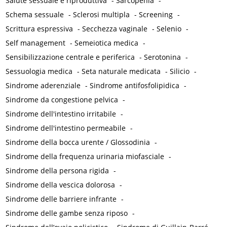
Salute sessuale e riproduttiva
-
Sarcopenia
-
Schema sessuale
-
Sclerosi multipla
-
Screening
-
Scrittura espressiva
-
Secchezza vaginale
-
Selenio
-
Self management
-
Semeiotica medica
-
Sensibilizzazione centrale e periferica
-
Serotonina
-
Sessuologia medica
-
Seta naturale medicata
-
Silicio
-
Sindrome aderenziale
-
Sindrome antifosfolipidica
-
Sindrome da congestione pelvica
-
Sindrome dell'intestino irritabile
-
Sindrome dell'intestino permeabile
-
Sindrome della bocca urente / Glossodinia
-
Sindrome della frequenza urinaria miofasciale
-
Sindrome della persona rigida
-
Sindrome della vescica dolorosa
-
Sindrome delle barriere infrante
-
Sindrome delle gambe senza riposo
-