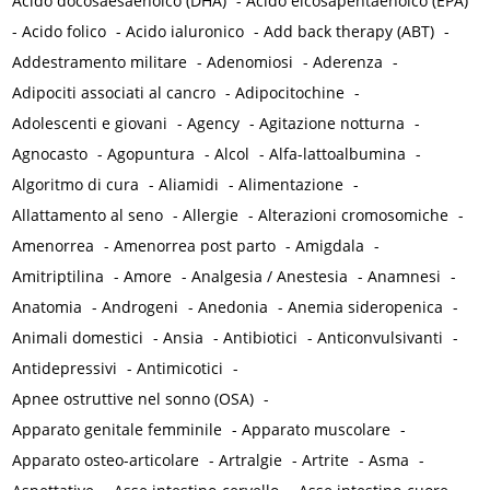
Acido docosaesaenoico (DHA)
-
Acido eicosapentaenoico (EPA)
-
Acido folico
-
Acido ialuronico
-
Add back therapy (ABT)
-
Addestramento militare
-
Adenomiosi
-
Aderenza
-
Adipociti associati al cancro
-
Adipocitochine
-
Adolescenti e giovani
-
Agency
-
Agitazione notturna
-
Agnocasto
-
Agopuntura
-
Alcol
-
Alfa-lattoalbumina
-
Algoritmo di cura
-
Aliamidi
-
Alimentazione
-
Allattamento al seno
-
Allergie
-
Alterazioni cromosomiche
-
Amenorrea
-
Amenorrea post parto
-
Amigdala
-
Amitriptilina
-
Amore
-
Analgesia / Anestesia
-
Anamnesi
-
Anatomia
-
Androgeni
-
Anedonia
-
Anemia sideropenica
-
Animali domestici
-
Ansia
-
Antibiotici
-
Anticonvulsivanti
-
Antidepressivi
-
Antimicotici
-
Apnee ostruttive nel sonno (OSA)
-
Apparato genitale femminile
-
Apparato muscolare
-
Apparato osteo-articolare
-
Artralgie
-
Artrite
-
Asma
-