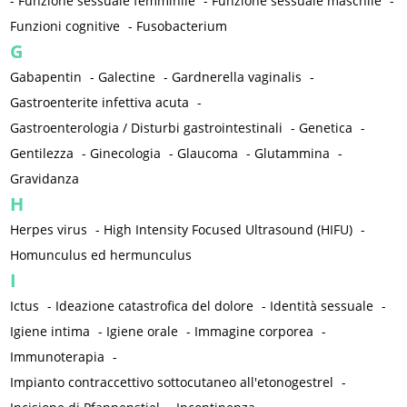
-
Funzione sessuale femminile
-
Funzione sessuale maschile
-
Funzioni cognitive
-
Fusobacterium
G
Gabapentin
-
Galectine
-
Gardnerella vaginalis
-
Gastroenterite infettiva acuta
-
Gastroenterologia / Disturbi gastrointestinali
-
Genetica
-
Gentilezza
-
Ginecologia
-
Glaucoma
-
Glutammina
-
Gravidanza
H
Herpes virus
-
High Intensity Focused Ultrasound (HIFU)
-
Homunculus ed hermunculus
I
Ictus
-
Ideazione catastrofica del dolore
-
Identità sessuale
-
Igiene intima
-
Igiene orale
-
Immagine corporea
-
Immunoterapia
-
Impianto contraccettivo sottocutaneo all'etonogestrel
-