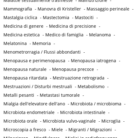
Malattie sessualmente trasmesse
-
Malnutrizione
-
Mammografia
-
Manovra di Kristeller
-
Massaggio perineale
-
Mastalgia ciclica
-
Mastectomia
-
Mastociti
-
Medicina di genere
-
Medicina di precisione
-
Medicina estetica
-
Medico di famiglia
-
Melanoma
-
Melatonina
-
Memoria
-
Menometrorragia / Flussi abbondanti
-
Menopausa e perimenopausa
-
Menopausa iatrogena
-
Menopausa naturale
-
Menopausa precoce
-
Menopausa ritardata
-
Mestruazione retrograda
-
Mestruazioni / Disturbi mestruali
-
Metabolismo
-
Metalli pesanti
-
Metastasi tumorale
-
Mialgia dell'elevatore dell'ano
-
Microbiota / microbioma
-
Microbiota endometriale
-
Microbiota intestinale
-
Microbiota orale
-
Microbiota vulvo-vaginale
-
Microglia
-
Microscopia a fresco
-
Miele
-
Migranti / Migrazioni
-