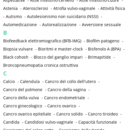
Aspettative
-
Asse intestino-cervello
-
Asse intestino-cuore
-
Astenia
-
Aterosclerosi
-
Atrofia vulvo-vaginale
-
Attività fisica
-
Autismo
-
Autolesionismo non suicidario (NSSI)
-
Automedicazione
-
Autorealizzazione
-
Avversione sessuale
B
Biofeedback elettromiografico (BFB-IMG)
-
Biofilm patogeno
-
Biopsia vulvare
-
Bioritmi e master-clock
-
Bisfenolo A (BPA)
-
Black cohosh
-
Blocco del ganglio impari
-
Brimapitide
-
Broncopneumopatia cronica ostruttiva
C
Calcio
-
Calendula
-
Cancro del collo dell'utero
-
Cancro del polmone
-
Cancro della vagina
-
Cancro della vulva
-
Cancro endometriale
-
Cancro ginecologico
-
Cancro ovarico
-
Cancro ovarico epiteliale
-
Cancro solido
-
Cancro tiroideo
-
Candida
-
Candidosi vulvo-vaginale
-
Capacità funzionale
-