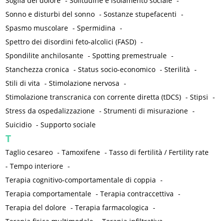
Soglia del dolore
-
Solitudine e isolamento sociale
-
Sonno e disturbi del sonno
-
Sostanze stupefacenti
-
Spasmo muscolare
-
Spermidina
-
Spettro dei disordini feto-alcolici (FASD)
-
Spondilite anchilosante
-
Spotting premestruale
-
Stanchezza cronica
-
Status socio-economico
-
Sterilità
-
Stili di vita
-
Stimolazione nervosa
-
Stimolazione transcranica con corrente diretta (tDCS)
-
Stipsi
-
Stress da ospedalizzazione
-
Strumenti di misurazione
-
Suicidio
-
Supporto sociale
T
Taglio cesareo
-
Tamoxifene
-
Tasso di fertilità / Fertility rate
-
Tempo interiore
-
Terapia cognitivo-comportamentale di coppia
-
Terapia comportamentale
-
Terapia contraccettiva
-
Terapia del dolore
-
Terapia farmacologica
-