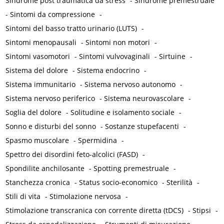
Sindrome post traumatica da stress
-
Sindrome premestruale
-
Sintomi da compressione
-
Sintomi del basso tratto urinario (LUTS)
-
Sintomi menopausali
-
Sintomi non motori
-
Sintomi vasomotori
-
Sintomi vulvovaginali
-
Sirtuine
-
Sistema del dolore
-
Sistema endocrino
-
Sistema immunitario
-
Sistema nervoso autonomo
-
Sistema nervoso periferico
-
Sistema neurovascolare
-
Soglia del dolore
-
Solitudine e isolamento sociale
-
Sonno e disturbi del sonno
-
Sostanze stupefacenti
-
Spasmo muscolare
-
Spermidina
-
Spettro dei disordini feto-alcolici (FASD)
-
Spondilite anchilosante
-
Spotting premestruale
-
Stanchezza cronica
-
Status socio-economico
-
Sterilità
-
Stili di vita
-
Stimolazione nervosa
-
Stimolazione transcranica con corrente diretta (tDCS)
-
Stipsi
-