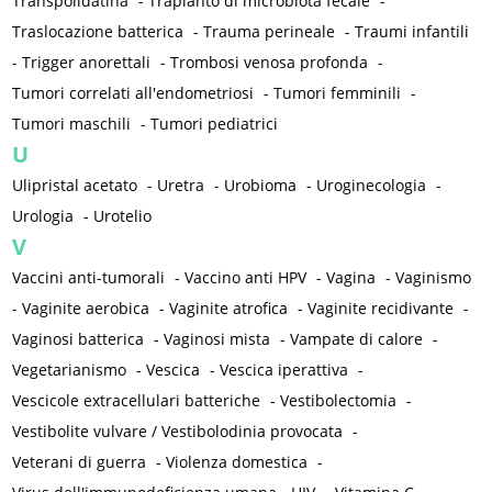
Transpolidatina
-
Trapianto di microbiota fecale
-
Traslocazione batterica
-
Trauma perineale
-
Traumi infantili
-
Trigger anorettali
-
Trombosi venosa profonda
-
Tumori correlati all'endometriosi
-
Tumori femminili
-
Tumori maschili
-
Tumori pediatrici
U
Ulipristal acetato
-
Uretra
-
Urobioma
-
Uroginecologia
-
Urologia
-
Urotelio
V
Vaccini anti-tumorali
-
Vaccino anti HPV
-
Vagina
-
Vaginismo
-
Vaginite aerobica
-
Vaginite atrofica
-
Vaginite recidivante
-
Vaginosi batterica
-
Vaginosi mista
-
Vampate di calore
-
Vegetarianismo
-
Vescica
-
Vescica iperattiva
-
Vescicole extracellulari batteriche
-
Vestibolectomia
-
Vestibolite vulvare / Vestibolodinia provocata
-
Veterani di guerra
-
Violenza domestica
-