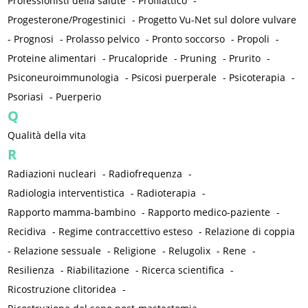
Professionisti della salute
-
Profilattico
-
Progesterone/Progestinici
-
Progetto Vu-Net sul dolore vulvare
-
Prognosi
-
Prolasso pelvico
-
Pronto soccorso
-
Propoli
-
Proteine alimentari
-
Prucalopride
-
Pruning
-
Prurito
-
Psiconeuroimmunologia
-
Psicosi puerperale
-
Psicoterapia
-
Psoriasi
-
Puerperio
Q
Qualità della vita
R
Radiazioni nucleari
-
Radiofrequenza
-
Radiologia interventistica
-
Radioterapia
-
Rapporto mamma-bambino
-
Rapporto medico-paziente
-
Recidiva
-
Regime contraccettivo esteso
-
Relazione di coppia
-
Relazione sessuale
-
Religione
-
Relugolix
-
Rene
-
Resilienza
-
Riabilitazione
-
Ricerca scientifica
-
Ricostruzione clitoridea
-