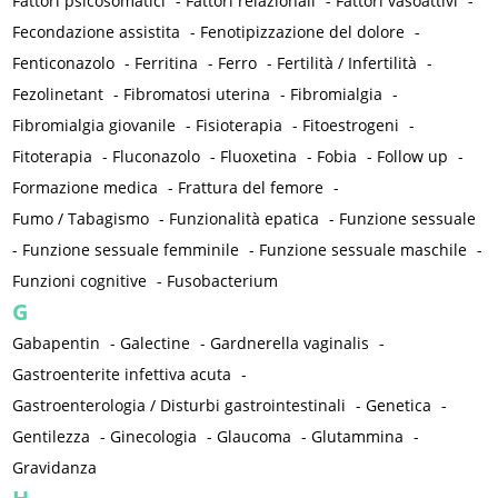
Fattori psicosomatici
-
Fattori relazionali
-
Fattori vasoattivi
-
Fecondazione assistita
-
Fenotipizzazione del dolore
-
Fenticonazolo
-
Ferritina
-
Ferro
-
Fertilità / Infertilità
-
Fezolinetant
-
Fibromatosi uterina
-
Fibromialgia
-
Fibromialgia giovanile
-
Fisioterapia
-
Fitoestrogeni
-
Fitoterapia
-
Fluconazolo
-
Fluoxetina
-
Fobia
-
Follow up
-
Formazione medica
-
Frattura del femore
-
Fumo / Tabagismo
-
Funzionalità epatica
-
Funzione sessuale
-
Funzione sessuale femminile
-
Funzione sessuale maschile
-
Funzioni cognitive
-
Fusobacterium
G
Gabapentin
-
Galectine
-
Gardnerella vaginalis
-
Gastroenterite infettiva acuta
-
Gastroenterologia / Disturbi gastrointestinali
-
Genetica
-
Gentilezza
-
Ginecologia
-
Glaucoma
-
Glutammina
-
Gravidanza