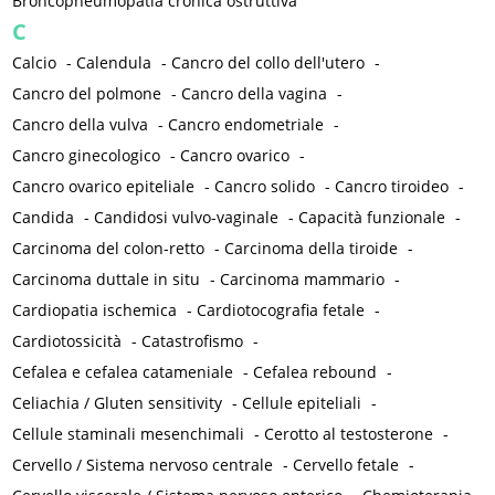
Broncopneumopatia cronica ostruttiva
C
Calcio
-
Calendula
-
Cancro del collo dell'utero
-
Cancro del polmone
-
Cancro della vagina
-
Cancro della vulva
-
Cancro endometriale
-
Cancro ginecologico
-
Cancro ovarico
-
Cancro ovarico epiteliale
-
Cancro solido
-
Cancro tiroideo
-
Candida
-
Candidosi vulvo-vaginale
-
Capacità funzionale
-
Carcinoma del colon-retto
-
Carcinoma della tiroide
-
Carcinoma duttale in situ
-
Carcinoma mammario
-
Cardiopatia ischemica
-
Cardiotocografia fetale
-
Cardiotossicità
-
Catastrofismo
-
Cefalea e cefalea catameniale
-
Cefalea rebound
-
Celiachia / Gluten sensitivity
-
Cellule epiteliali
-
Cellule staminali mesenchimali
-
Cerotto al testosterone
-
Cervello / Sistema nervoso centrale
-
Cervello fetale
-