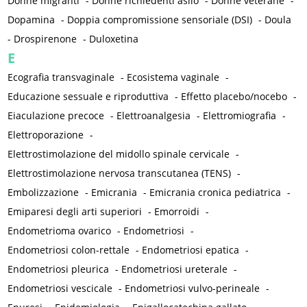
Donne migranti
-
Donne richiedenti asilo
-
Donne veterane
-
Dopamina
-
Doppia compromissione sensoriale (DSI)
-
Doula
-
Drospirenone
-
Duloxetina
E
Ecografia transvaginale
-
Ecosistema vaginale
-
Educazione sessuale e riproduttiva
-
Effetto placebo/nocebo
-
Eiaculazione precoce
-
Elettroanalgesia
-
Elettromiografia
-
Elettroporazione
-
Elettrostimolazione del midollo spinale cervicale
-
Elettrostimolazione nervosa transcutanea (TENS)
-
Embolizzazione
-
Emicrania
-
Emicrania cronica pediatrica
-
Emiparesi degli arti superiori
-
Emorroidi
-
Endometrioma ovarico
-
Endometriosi
-
Endometriosi colon-rettale
-
Endometriosi epatica
-
Endometriosi pleurica
-
Endometriosi ureterale
-
Endometriosi vescicale
-
Endometriosi vulvo-perineale
-