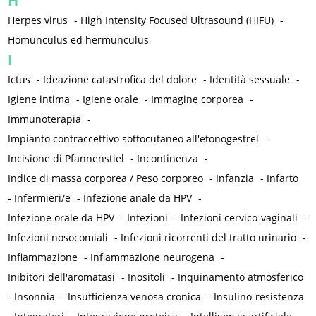
H
Herpes virus
-
High Intensity Focused Ultrasound (HIFU)
-
Homunculus ed hermunculus
I
Ictus
-
Ideazione catastrofica del dolore
-
Identità sessuale
-
Igiene intima
-
Igiene orale
-
Immagine corporea
-
Immunoterapia
-
Impianto contraccettivo sottocutaneo all'etonogestrel
-
Incisione di Pfannenstiel
-
Incontinenza
-
Indice di massa corporea / Peso corporeo
-
Infanzia
-
Infarto
-
Infermieri/e
-
Infezione anale da HPV
-
Infezione orale da HPV
-
Infezioni
-
Infezioni cervico-vaginali
-
Infezioni nosocomiali
-
Infezioni ricorrenti del tratto urinario
-
Infiammazione
-
Infiammazione neurogena
-
Inibitori dell'aromatasi
-
Inositoli
-
Inquinamento atmosferico
-
Insonnia
-
Insufficienza venosa cronica
-
Insulino-resistenza