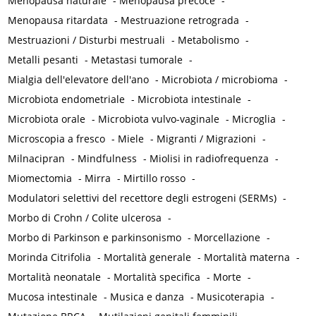
Menopausa naturale
-
Menopausa precoce
-
Menopausa ritardata
-
Mestruazione retrograda
-
Mestruazioni / Disturbi mestruali
-
Metabolismo
-
Metalli pesanti
-
Metastasi tumorale
-
Mialgia dell'elevatore dell'ano
-
Microbiota / microbioma
-
Microbiota endometriale
-
Microbiota intestinale
-
Microbiota orale
-
Microbiota vulvo-vaginale
-
Microglia
-
Microscopia a fresco
-
Miele
-
Migranti / Migrazioni
-
Milnacipran
-
Mindfulness
-
Miolisi in radiofrequenza
-
Miomectomia
-
Mirra
-
Mirtillo rosso
-
Modulatori selettivi del recettore degli estrogeni (SERMs)
-
Morbo di Crohn / Colite ulcerosa
-
Morbo di Parkinson e parkinsonismo
-
Morcellazione
-
Morinda Citrifolia
-
Mortalità generale
-
Mortalità materna
-
Mortalità neonatale
-
Mortalità specifica
-
Morte
-
Mucosa intestinale
-
Musica e danza
-
Musicoterapia
-