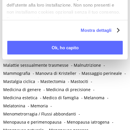
Lupus eritematoso sistemico
-
Luteolina
-
Lutto
dell’utente alla loro installazione. Non sono presenti e
M
non installiamo cookies opzionali senza il tuo consenso.
Magnesio
-
Mal di schiena
-
Malattia infiammatoria cronica
-
Per maggiori informazioni ti invitiamo a leggere
Malattia infiammatoria pelvica
-
Malattia reumatica
-
la nostra
Cookie Policy
.
Mostra dettagli
Malattie allergiche
-
Malattie autoimmuni
-
Malattie immunomediate
-
Malattie infiammatorie intestinali
Ok, ho capito
-
Malattie metaboliche
-
Malattie neurologiche
-
Malattie neuropsichiatriche
-
Malattie reumatiche
-
Malattie sessualmente trasmesse
-
Malnutrizione
-
Mammografia
-
Manovra di Kristeller
-
Massaggio perineale
-
Mastalgia ciclica
-
Mastectomia
-
Mastociti
-
Medicina di genere
-
Medicina di precisione
-
Medicina estetica
-
Medico di famiglia
-
Melanoma
-
Melatonina
-
Memoria
-
Menometrorragia / Flussi abbondanti
-
Menopausa e perimenopausa
-
Menopausa iatrogena
-