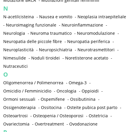
Mutazione BRCA
-
Mutilazioni genitali femminili
N
N-acetilcisteina
-
Nausea e vomito
-
Neoplasia intraepiteliale
-
Neuroimaging funzionale
-
Neuroinfiammazione
-
Neurologia
-
Neuroma traumatico
-
Neuromodulazione
-
Neuropatia delle piccole fibre
-
Neuropatia periferica
-
Neuroplasticità
-
Neuropsichiatria
-
Neurotrasmettitori
-
Nimesulide
-
Noduli tiroidei
-
Noretisterone acetato
-
Nutraceutici
O
Oligomenorrea / Polimenorrea
-
Omega-3
-
Omicidio / Femminicidio
-
Oncologia
-
Oppioidi
-
Ormoni sessuali
-
Ospemifene
-
Ossibutinina
-
Ossigenoterapia
-
Ossitocina
-
Osteite pubica post parto
-
Osteoartrosi
-
Osteopenia / Osteoporosi
-
Ostetricia
-
Ovariectomia
-
Overtreatment
-
Ovodonazione