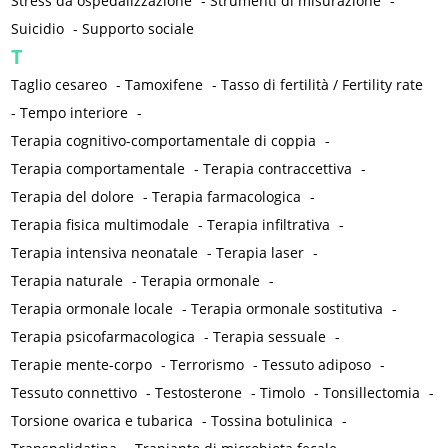
Stress da ospedalizzazione
-
Strumenti di misurazione
-
Suicidio
-
Supporto sociale
T
Taglio cesareo
-
Tamoxifene
-
Tasso di fertilità / Fertility rate
-
Tempo interiore
-
Terapia cognitivo-comportamentale di coppia
-
Terapia comportamentale
-
Terapia contraccettiva
-
Terapia del dolore
-
Terapia farmacologica
-
Terapia fisica multimodale
-
Terapia infiltrativa
-
Terapia intensiva neonatale
-
Terapia laser
-
Terapia naturale
-
Terapia ormonale
-
Terapia ormonale locale
-
Terapia ormonale sostitutiva
-
Terapia psicofarmacologica
-
Terapia sessuale
-
Terapie mente-corpo
-
Terrorismo
-
Tessuto adiposo
-
Tessuto connettivo
-
Testosterone
-
Timolo
-
Tonsillectomia
-
Torsione ovarica e tubarica
-
Tossina botulinica
-