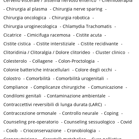
Cervello viscerale / Sistema nervoso enterico
-
Chemioterapia
-
Chirurgia al plasma
-
Chirurgia nerve sparing
-
Chirurgia oncologica
-
Chirurgia robotica
-
Chirurgia uroginecologica
-
Chlamydia Trachomatis
-
Cicatrice
-
Cimicifuga racemosa
-
Cistite acuta
-
Cistite cistica
-
Cistite interstiziale
-
Cistite recidivante
-
Clitoridinia / Clitoralgia / Dolore clitorideo
-
Cluster clinico
-
Colesterolo
-
Collagene
-
Colon-Proctologia
-
Colonie batteriche intracellulari
-
Colore degli occhi
-
Colostro
-
Comorbilità
-
Comorbilità urogenitali
-
Compliance
-
Complicanze chirurgiche
-
Comunicazione
-
Condilomi genitali
-
Contaminazione ambientale
-
Contraccettivi reversibili di lunga durata (LARC)
-
Contraccezione ormonale
-
Controllo neurale
-
Coping
-
Counseling pre-operatorio
-
Counseling sessuologico
-
Covid
-
Coxib
-
Crioconservazione
-
Cronobiologia
-