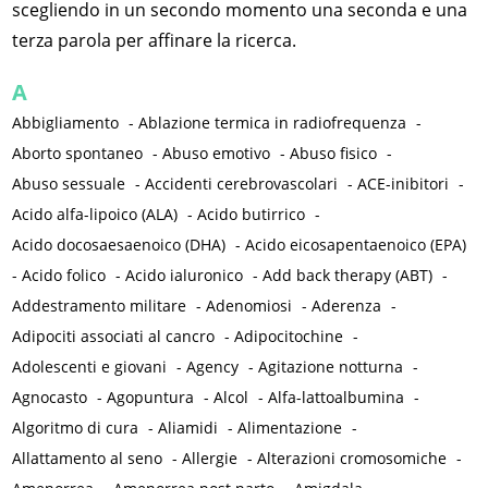
scegliendo in un secondo momento una seconda e una
terza parola per affinare la ricerca.
A
Abbigliamento
-
Ablazione termica in radiofrequenza
-
Aborto spontaneo
-
Abuso emotivo
-
Abuso fisico
-
Abuso sessuale
-
Accidenti cerebrovascolari
-
ACE-inibitori
-
Acido alfa-lipoico (ALA)
-
Acido butirrico
-
Acido docosaesaenoico (DHA)
-
Acido eicosapentaenoico (EPA)
-
Acido folico
-
Acido ialuronico
-
Add back therapy (ABT)
-
Addestramento militare
-
Adenomiosi
-
Aderenza
-
Adipociti associati al cancro
-
Adipocitochine
-
Adolescenti e giovani
-
Agency
-
Agitazione notturna
-
Agnocasto
-
Agopuntura
-
Alcol
-
Alfa-lattoalbumina
-
Algoritmo di cura
-
Aliamidi
-
Alimentazione
-
Allattamento al seno
-
Allergie
-
Alterazioni cromosomiche
-