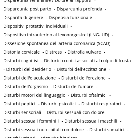
Dispareunia femminile / Dolore ai rapporti
-
Dispareunia post parto
-
Dispareunia profonda
-
Disparità di genere
-
Dispepsia funzionale
-
Dispositivi protettivi individuali
-
Dispositivo intrauterino al levonorgestrel (LNG-IUD)
-
Dissezione spontanea dell'arteria coronarica (SCAD)
-
Distonia cervicale
-
Distress
-
Distrofia vulvare
-
Disturbi cognitivi
-
Disturbi cronici associati al colpo di frusta
-
Disturbi del desiderio
-
Disturbi dell'eccitazione
-
Disturbi dell'eiaculazione
-
Disturbi dell'erezione
-
Disturbi dell'orgasmo
-
Disturbi dell'umore
-
Disturbi motori del linguaggio
-
Disturbi oftalmici
-
Disturbi peptici
-
Disturbi psicotici
-
Disturbi respiratori
-
Disturbi sensoriali
-
Disturbi sessuali con dolore
-
Disturbi sessuali femminili
-
Disturbi sessuali maschili
-
Disturbi sessuali non coitali con dolore
-
Disturbi somatici
-