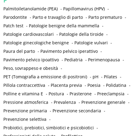
P
Palmitoiletanolamide (PEA)
-
Papillomavirus (HPV)
-
Parodontite
-
Parto e travaglio di parto
-
Parto prematuro
-
Patch test
-
Patologie benigne della mammella
-
Patologie cardiovascolari
-
Patologie della tiroide
-
Patologie ginecologiche benigne
-
Patologie vulvari
-
Paura del parto
-
Pavimento pelvico iperattivo
-
Pavimento pelvico ipoattivo
-
Pediatria
-
Perimenopausa
-
Peso, sovrappeso e obesità
-
PET (Tomografia a emissione di positroni)
-
pH
-
Pilates
-
Pillola contraccettiva
-
Placenta previa
-
Poesia
-
Polidatina
-
Polline e vitamina E
-
Postura
-
Prasterone
-
Preeclampsia
-
Pressione atmosferica
-
Prevalenza
-
Prevenzione generale
-
Prevenzione primaria
-
Prevenzione secondaria
-
Prevenzione selettiva
-
Probiotici, prebiotici, simbiotici e psicobiotici
-