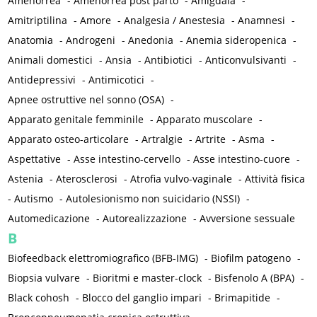
Amenorrea
-
Amenorrea post parto
-
Amigdala
-
Amitriptilina
-
Amore
-
Analgesia / Anestesia
-
Anamnesi
-
Anatomia
-
Androgeni
-
Anedonia
-
Anemia sideropenica
-
Animali domestici
-
Ansia
-
Antibiotici
-
Anticonvulsivanti
-
Antidepressivi
-
Antimicotici
-
Apnee ostruttive nel sonno (OSA)
-
Apparato genitale femminile
-
Apparato muscolare
-
Apparato osteo-articolare
-
Artralgie
-
Artrite
-
Asma
-
Aspettative
-
Asse intestino-cervello
-
Asse intestino-cuore
-
Astenia
-
Aterosclerosi
-
Atrofia vulvo-vaginale
-
Attività fisica
-
Autismo
-
Autolesionismo non suicidario (NSSI)
-
Automedicazione
-
Autorealizzazione
-
Avversione sessuale
B
Biofeedback elettromiografico (BFB-IMG)
-
Biofilm patogeno
-
Biopsia vulvare
-
Bioritmi e master-clock
-
Bisfenolo A (BPA)
-
Black cohosh
-
Blocco del ganglio impari
-
Brimapitide
-