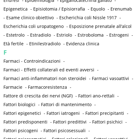
Enuresi
-
Epidemiologia
-
Epigallocatechina gallato
-
Epigenetica
-
Episiotomia / Episiorrafia
-
Equolo
-
Erenumab
-
Esame clinico obiettivo
-
Escherichia coli Nissle 1917
-
Escherichia coli uropatogeno
-
Esposizione prenatale all’alcol
-
Estetrolo
-
Estradiolo
-
Estriolo
-
Estroboloma
-
Estrogeni
-
Età fertile
-
Etinilestradiolo
-
Evidenza clinica
F
Farmaci - Controindicazioni
-
Farmaci - Effetti collaterali ed eventi avversi
-
Farmaci anti-infiammatori non steroidei
-
Farmaci vasoattivi
-
Farmacie
-
Farmacoresistenza
-
Fattore di crescita dei nervi (NGF)
-
Fattori ano-rettali
-
Fattori biologici
-
Fattori di mantenimento
-
Fattori epigenetici
-
Fattori iatrogeni
-
Fattori precipitanti
-
Fattori predisponenti
-
Fattori predittivi
-
Fattori psichici
-
Fattori psicogeni
-
Fattori psicosessuali
-