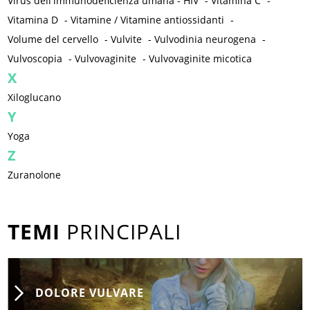
Virus dell'immunodeficienza umana - HIV
-
Vitamina C
-
Vitamina D
-
Vitamine / Vitamine antiossidanti
-
Volume del cervello
-
Vulvite
-
Vulvodinia neurogena
-
Vulvoscopia
-
Vulvovaginite
-
Vulvovaginite micotica
X
Xiloglucano
Y
Yoga
Z
Zuranolone
TEMI
PRINCIPALI
DOLORE VULVARE