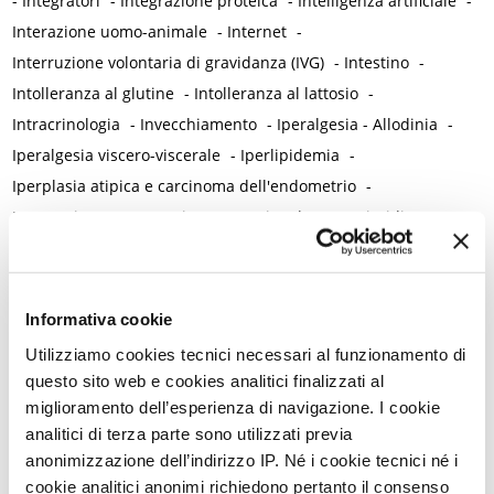
-
Integratori
-
Integrazione proteica
-
Intelligenza artificiale
-
Interazione uomo-animale
-
Internet
-
Interruzione volontaria di gravidanza (IVG)
-
Intestino
-
Intolleranza al glutine
-
Intolleranza al lattosio
-
Intracrinologia
-
Invecchiamento
-
Iperalgesia - Allodinia
-
Iperalgesia viscero-viscerale
-
Iperlipidemia
-
Iperplasia atipica e carcinoma dell'endometrio
-
Ipertensione / Ipertensione gestazionale
-
Ipertiroidismo
-
Ipoestrogenismo
-
Ipotiroidismo
-
Isterectomia
-
Isteroscopia
L
L-carnitina
-
Laparoscopia
-
Lattobacilli
-
Lattoferrina
-
Informativa cookie
Legislazione
-
Utilizziamo cookies tecnici necessari al funzionamento di
Lesioni intraepiteliali squamose di alto grado della vulva
-
questo sito web e cookies analitici finalizzati al
Lichen planus
-
Lichen sclerosus
-
Lichen simplex chronicus
-
miglioramento dell’esperienza di navigazione. I cookie
Linee guida cliniche
-
Linfedema
-
Linfoma di Hodgkin
-
analitici di terza parte sono utilizzati previa
anonimizzazione dell’indirizzo IP. Né i cookie tecnici né i
Lockdown
-
Long Covid
-
Lubrificazione vaginale
-
cookie analitici anonimi richiedono pertanto il consenso