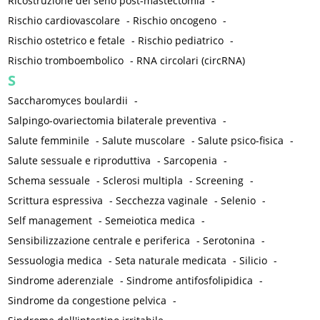
Ricostruzione del seno post-mastectomia
-
Rischio cardiovascolare
-
Rischio oncogeno
-
Rischio ostetrico e fetale
-
Rischio pediatrico
-
Rischio tromboembolico
-
RNA circolari (circRNA)
S
Saccharomyces boulardii
-
Salpingo-ovariectomia bilaterale preventiva
-
Salute femminile
-
Salute muscolare
-
Salute psico-fisica
-
Salute sessuale e riproduttiva
-
Sarcopenia
-
Schema sessuale
-
Sclerosi multipla
-
Screening
-
Scrittura espressiva
-
Secchezza vaginale
-
Selenio
-
Self management
-
Semeiotica medica
-
Sensibilizzazione centrale e periferica
-
Serotonina
-
Sessuologia medica
-
Seta naturale medicata
-
Silicio
-
Sindrome aderenziale
-
Sindrome antifosfolipidica
-
Sindrome da congestione pelvica
-