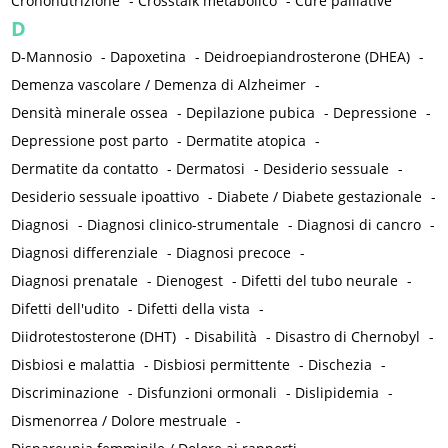
Crononutrizione
-
Crosstalk metabolico
-
Cure palliative
D
D-Mannosio
-
Dapoxetina
-
Deidroepiandrosterone (DHEA)
-
Demenza vascolare / Demenza di Alzheimer
-
Densità minerale ossea
-
Depilazione pubica
-
Depressione
-
Depressione post parto
-
Dermatite atopica
-
Dermatite da contatto
-
Dermatosi
-
Desiderio sessuale
-
Desiderio sessuale ipoattivo
-
Diabete / Diabete gestazionale
-
Diagnosi
-
Diagnosi clinico-strumentale
-
Diagnosi di cancro
-
Diagnosi differenziale
-
Diagnosi precoce
-
Diagnosi prenatale
-
Dienogest
-
Difetti del tubo neurale
-
Difetti dell'udito
-
Difetti della vista
-
Diidrotestosterone (DHT)
-
Disabilità
-
Disastro di Chernobyl
-
Disbiosi e malattia
-
Disbiosi permittente
-
Dischezia
-
Discriminazione
-
Disfunzioni ormonali
-
Dislipidemia
-
Dismenorrea / Dolore mestruale
-