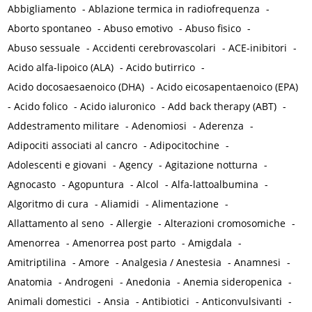
Abbigliamento
-
Ablazione termica in radiofrequenza
-
Aborto spontaneo
-
Abuso emotivo
-
Abuso fisico
-
Abuso sessuale
-
Accidenti cerebrovascolari
-
ACE-inibitori
-
Acido alfa-lipoico (ALA)
-
Acido butirrico
-
Acido docosaesaenoico (DHA)
-
Acido eicosapentaenoico (EPA)
-
Acido folico
-
Acido ialuronico
-
Add back therapy (ABT)
-
Addestramento militare
-
Adenomiosi
-
Aderenza
-
Adipociti associati al cancro
-
Adipocitochine
-
Adolescenti e giovani
-
Agency
-
Agitazione notturna
-
Agnocasto
-
Agopuntura
-
Alcol
-
Alfa-lattoalbumina
-
Algoritmo di cura
-
Aliamidi
-
Alimentazione
-
Allattamento al seno
-
Allergie
-
Alterazioni cromosomiche
-
Amenorrea
-
Amenorrea post parto
-
Amigdala
-
Amitriptilina
-
Amore
-
Analgesia / Anestesia
-
Anamnesi
-
Anatomia
-
Androgeni
-
Anedonia
-
Anemia sideropenica
-
Animali domestici
-
Ansia
-
Antibiotici
-
Anticonvulsivanti
-