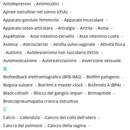
Antidepressivi
-
Antimicotici
-
Apnee ostruttive nel sonno (OSA)
-
Apparato genitale femminile
-
Apparato muscolare
-
Apparato osteo-articolare
-
Artralgie
-
Artrite
-
Asma
-
Aspettative
-
Asse intestino-cervello
-
Asse intestino-cuore
-
Astenia
-
Aterosclerosi
-
Atrofia vulvo-vaginale
-
Attività fisica
-
Autismo
-
Autolesionismo non suicidario (NSSI)
-
Automedicazione
-
Autorealizzazione
-
Avversione sessuale
B
Biofeedback elettromiografico (BFB-IMG)
-
Biofilm patogeno
-
Biopsia vulvare
-
Bioritmi e master-clock
-
Bisfenolo A (BPA)
-
Black cohosh
-
Blocco del ganglio impari
-
Brimapitide
-
Broncopneumopatia cronica ostruttiva
C
Calcio
-
Calendula
-
Cancro del collo dell'utero
-
Cancro del polmone
-
Cancro della vagina
-