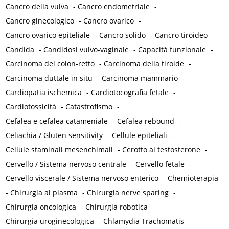
Cancro della vulva
-
Cancro endometriale
-
Cancro ginecologico
-
Cancro ovarico
-
Cancro ovarico epiteliale
-
Cancro solido
-
Cancro tiroideo
-
Candida
-
Candidosi vulvo-vaginale
-
Capacità funzionale
-
Carcinoma del colon-retto
-
Carcinoma della tiroide
-
Carcinoma duttale in situ
-
Carcinoma mammario
-
Cardiopatia ischemica
-
Cardiotocografia fetale
-
Cardiotossicità
-
Catastrofismo
-
Cefalea e cefalea catameniale
-
Cefalea rebound
-
Celiachia / Gluten sensitivity
-
Cellule epiteliali
-
Cellule staminali mesenchimali
-
Cerotto al testosterone
-
Cervello / Sistema nervoso centrale
-
Cervello fetale
-
Cervello viscerale / Sistema nervoso enterico
-
Chemioterapia
-
Chirurgia al plasma
-
Chirurgia nerve sparing
-
Chirurgia oncologica
-
Chirurgia robotica
-
Chirurgia uroginecologica
-
Chlamydia Trachomatis
-