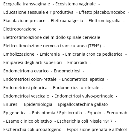
Ecografia transvaginale
-
Ecosistema vaginale
-
Educazione sessuale e riproduttiva
-
Effetto placebo/nocebo
-
Eiaculazione precoce
-
Elettroanalgesia
-
Elettromiografia
-
Elettroporazione
-
Elettrostimolazione del midollo spinale cervicale
-
Elettrostimolazione nervosa transcutanea (TENS)
-
Embolizzazione
-
Emicrania
-
Emicrania cronica pediatrica
-
Emiparesi degli arti superiori
-
Emorroidi
-
Endometrioma ovarico
-
Endometriosi
-
Endometriosi colon-rettale
-
Endometriosi epatica
-
Endometriosi pleurica
-
Endometriosi ureterale
-
Endometriosi vescicale
-
Endometriosi vulvo-perineale
-
Enuresi
-
Epidemiologia
-
Epigallocatechina gallato
-
Epigenetica
-
Episiotomia / Episiorrafia
-
Equolo
-
Erenumab
-
Esame clinico obiettivo
-
Escherichia coli Nissle 1917
-
Escherichia coli uropatogeno
-
Esposizione prenatale all’alcol