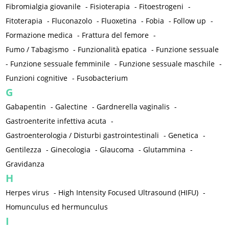
Fibromialgia giovanile
-
Fisioterapia
-
Fitoestrogeni
-
Fitoterapia
-
Fluconazolo
-
Fluoxetina
-
Fobia
-
Follow up
-
Formazione medica
-
Frattura del femore
-
Fumo / Tabagismo
-
Funzionalità epatica
-
Funzione sessuale
-
Funzione sessuale femminile
-
Funzione sessuale maschile
-
Funzioni cognitive
-
Fusobacterium
G
Gabapentin
-
Galectine
-
Gardnerella vaginalis
-
Gastroenterite infettiva acuta
-
Gastroenterologia / Disturbi gastrointestinali
-
Genetica
-
Gentilezza
-
Ginecologia
-
Glaucoma
-
Glutammina
-
Gravidanza
H
Herpes virus
-
High Intensity Focused Ultrasound (HIFU)
-
Homunculus ed hermunculus
I