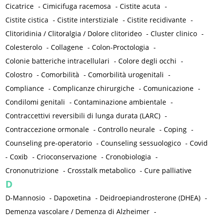
Cicatrice
-
Cimicifuga racemosa
-
Cistite acuta
-
Cistite cistica
-
Cistite interstiziale
-
Cistite recidivante
-
Clitoridinia / Clitoralgia / Dolore clitorideo
-
Cluster clinico
-
Colesterolo
-
Collagene
-
Colon-Proctologia
-
Colonie batteriche intracellulari
-
Colore degli occhi
-
Colostro
-
Comorbilità
-
Comorbilità urogenitali
-
Compliance
-
Complicanze chirurgiche
-
Comunicazione
-
Condilomi genitali
-
Contaminazione ambientale
-
Contraccettivi reversibili di lunga durata (LARC)
-
Contraccezione ormonale
-
Controllo neurale
-
Coping
-
Counseling pre-operatorio
-
Counseling sessuologico
-
Covid
-
Coxib
-
Crioconservazione
-
Cronobiologia
-
Crononutrizione
-
Crosstalk metabolico
-
Cure palliative
D
D-Mannosio
-
Dapoxetina
-
Deidroepiandrosterone (DHEA)
-
Demenza vascolare / Demenza di Alzheimer
-