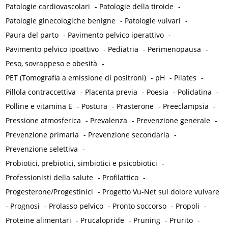
Patologie cardiovascolari
-
Patologie della tiroide
-
Patologie ginecologiche benigne
-
Patologie vulvari
-
Paura del parto
-
Pavimento pelvico iperattivo
-
Pavimento pelvico ipoattivo
-
Pediatria
-
Perimenopausa
-
Peso, sovrappeso e obesità
-
PET (Tomografia a emissione di positroni)
-
pH
-
Pilates
-
Pillola contraccettiva
-
Placenta previa
-
Poesia
-
Polidatina
-
Polline e vitamina E
-
Postura
-
Prasterone
-
Preeclampsia
-
Pressione atmosferica
-
Prevalenza
-
Prevenzione generale
-
Prevenzione primaria
-
Prevenzione secondaria
-
Prevenzione selettiva
-
Probiotici, prebiotici, simbiotici e psicobiotici
-
Professionisti della salute
-
Profilattico
-
Progesterone/Progestinici
-
Progetto Vu-Net sul dolore vulvare
-
Prognosi
-
Prolasso pelvico
-
Pronto soccorso
-
Propoli
-
Proteine alimentari
-
Prucalopride
-
Pruning
-
Prurito
-