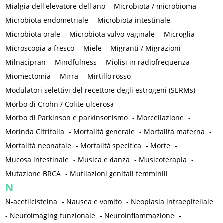
Mialgia dell'elevatore dell'ano
-
Microbiota / microbioma
-
Microbiota endometriale
-
Microbiota intestinale
-
Microbiota orale
-
Microbiota vulvo-vaginale
-
Microglia
-
Microscopia a fresco
-
Miele
-
Migranti / Migrazioni
-
Milnacipran
-
Mindfulness
-
Miolisi in radiofrequenza
-
Miomectomia
-
Mirra
-
Mirtillo rosso
-
Modulatori selettivi del recettore degli estrogeni (SERMs)
-
Morbo di Crohn / Colite ulcerosa
-
Morbo di Parkinson e parkinsonismo
-
Morcellazione
-
Morinda Citrifolia
-
Mortalità generale
-
Mortalità materna
-
Mortalità neonatale
-
Mortalità specifica
-
Morte
-
Mucosa intestinale
-
Musica e danza
-
Musicoterapia
-
Mutazione BRCA
-
Mutilazioni genitali femminili
N
N-acetilcisteina
-
Nausea e vomito
-
Neoplasia intraepiteliale
-
Neuroimaging funzionale
-
Neuroinfiammazione
-