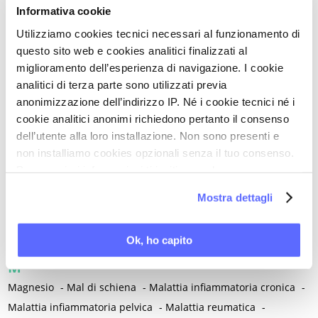
Intracrinologia
-
Invecchiamento
-
Iperalgesia - Allodinia
-
Informativa cookie
Iperalgesia viscero-viscerale
-
Iperlipidemia
-
Utilizziamo cookies tecnici necessari al funzionamento di
Iperplasia atipica e carcinoma dell'endometrio
-
questo sito web e cookies analitici finalizzati al
miglioramento dell’esperienza di navigazione. I cookie
Ipertensione / Ipertensione gestazionale
-
Ipertiroidismo
-
analitici di terza parte sono utilizzati previa
Ipoestrogenismo
-
Ipotiroidismo
-
Isterectomia
-
Isteroscopia
anonimizzazione dell’indirizzo IP. Né i cookie tecnici né i
L
cookie analitici anonimi richiedono pertanto il consenso
L-carnitina
-
Laparoscopia
-
Lattobacilli
-
Lattoferrina
-
dell’utente alla loro installazione. Non sono presenti e
Legislazione
-
non installiamo cookies opzionali senza il tuo consenso.
Lesioni intraepiteliali squamose di alto grado della vulva
-
Per maggiori informazioni ti invitiamo a leggere
la nostra
Cookie Policy
.
Lichen planus
-
Lichen sclerosus
-
Lichen simplex chronicus
-
Mostra dettagli
Linee guida cliniche
-
Linfedema
-
Linfoma di Hodgkin
-
Lockdown
-
Long Covid
-
Lubrificazione vaginale
-
Ok, ho capito
Lupus eritematoso sistemico
-
Luteolina
-
Lutto
M
Magnesio
-
Mal di schiena
-
Malattia infiammatoria cronica
-
Malattia infiammatoria pelvica
-
Malattia reumatica
-