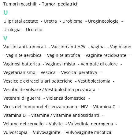
Tumori maschili
-
Tumori pediatrici
U
Ulipristal acetato
-
Uretra
-
Urobioma
-
Uroginecologia
-
Urologia
-
Urotelio
V
Vaccini anti-tumorali
-
Vaccino anti HPV
-
Vagina
-
Vaginismo
-
Vaginite aerobica
-
Vaginite atrofica
-
Vaginite recidivante
-
Vaginosi batterica
-
Vaginosi mista
-
Vampate di calore
-
Vegetarianismo
-
Vescica
-
Vescica iperattiva
-
Vescicole extracellulari batteriche
-
Vestibolectomia
-
Vestibolite vulvare / Vestibolodinia provocata
-
Veterani di guerra
-
Violenza domestica
-
Virus dell'immunodeficienza umana - HIV
-
Vitamina C
-
Vitamina D
-
Vitamine / Vitamine antiossidanti
-
Volume del cervello
-
Vulvite
-
Vulvodinia neurogena
-
Vulvoscopia
-
Vulvovaginite
-
Vulvovaginite micotica