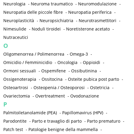
Neurologia
-
Neuroma traumatico
-
Neuromodulazione
-
Neuropatia delle piccole fibre
-
Neuropatia periferica
-
Neuroplasticità
-
Neuropsichiatria
-
Neurotrasmettitori
-
Nimesulide
-
Noduli tiroidei
-
Noretisterone acetato
-
Nutraceutici
O
Oligomenorrea / Polimenorrea
-
Omega-3
-
Omicidio / Femminicidio
-
Oncologia
-
Oppioidi
-
Ormoni sessuali
-
Ospemifene
-
Ossibutinina
-
Ossigenoterapia
-
Ossitocina
-
Osteite pubica post parto
-
Osteoartrosi
-
Osteopenia / Osteoporosi
-
Ostetricia
-
Ovariectomia
-
Overtreatment
-
Ovodonazione
P
Palmitoiletanolamide (PEA)
-
Papillomavirus (HPV)
-
Parodontite
-
Parto e travaglio di parto
-
Parto prematuro
-
Patch test
-
Patologie benigne della mammella
-