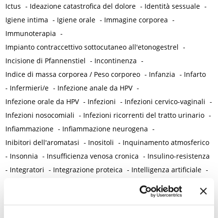
Ictus
-
Ideazione catastrofica del dolore
-
Identità sessuale
-
Igiene intima
-
Igiene orale
-
Immagine corporea
-
Immunoterapia
-
Impianto contraccettivo sottocutaneo all'etonogestrel
-
Incisione di Pfannenstiel
-
Incontinenza
-
Indice di massa corporea / Peso corporeo
-
Infanzia
-
Infarto
-
Infermieri/e
-
Infezione anale da HPV
-
Infezione orale da HPV
-
Infezioni
-
Infezioni cervico-vaginali
-
Infezioni nosocomiali
-
Infezioni ricorrenti del tratto urinario
-
Infiammazione
-
Infiammazione neurogena
-
Inibitori dell'aromatasi
-
Inositoli
-
Inquinamento atmosferico
-
Insonnia
-
Insufficienza venosa cronica
-
Insulino-resistenza
-
Integratori
-
Integrazione proteica
-
Intelligenza artificiale
-
Interazione uomo-animale
-
Internet
-
Interruzione volontaria di gravidanza (IVG)
-
Intestino
-
Intolleranza al glutine
-
Intolleranza al lattosio
-