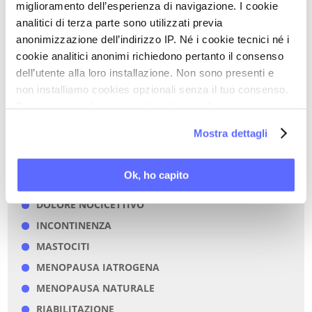
miglioramento dell’esperienza di navigazione. I cookie
analitici di terza parte sono utilizzati previa
PAROLE CHIAVE DI QUESTO ARTICOLO
anonimizzazione dell’indirizzo IP. Né i cookie tecnici né i
cookie analitici anonimi richiedono pertanto il consenso
CISTITE RECIDIVANTE
dell’utente alla loro installazione. Non sono presenti e
COMORBILITÀ UROGENITALI
non installiamo cookies opzionali senza il tuo consenso.
Per maggiori informazioni ti invitiamo a leggere
COMPLIANCE
la nostra
Cookie Policy
.
DISPAREUNIA FEMMINILE / DOLORE AI
Mostra dettagli
RAPPORTI
DISTURBI SESSUALI FEMMINILI
Ok, ho capito
DOLORE NEUROPATICO
DOLORE NOCICETTIVO
INCONTINENZA
MASTOCITI
MENOPAUSA IATROGENA
MENOPAUSA NATURALE
RIABILITAZIONE