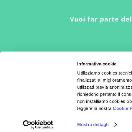
Vuoi far parte de
Informativa cookie
Utilizziamo cookies tecnic
finalizzati al miglioramento
utilizzati previa anonimizza
Per la cura del dolore nella donna
richiedono pertanto il cons
non installiamo cookies opz
© 2008-2026 - Fondazione Alessandra Graziottin
leggere la nostra
Cookie P
C.F./P.IVA: 060 829 20 965
Privacy policy
-
Cookie policy
Mostra dettagli