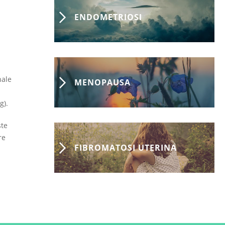
ENDOMETRIOSI
nale
MENOPAUSA
g).
ste
re
FIBROMATOSI UTERINA