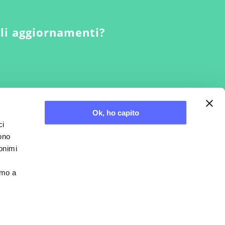
gli aggiornamenti?
Ok, ho capito
ci
sono
nonimi
Credits
amo a