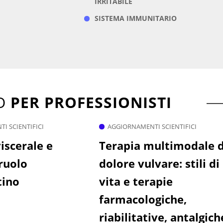
IRRITABILE
SISTEMA IMMUNITARIO
TO
PER PROFESSIONISTI
I SCIENTIFICI
AGGIORNAMENTI SCIENTIFICI
iscerale e
Terapia multimodale d
 ruolo
dolore vulvare: stili di
tino
vita e terapie
farmacologiche,
riabilitative, antalgich