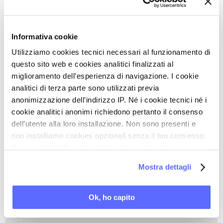
COMORBILITÀ UROGENITALI
COMPLIANCE
Informativa cookie
DEPRESSIONE
Utilizziamo cookies tecnici necessari al funzionamento di
DISFUNZIONI ORMONALI
questo sito web e cookies analitici finalizzati al
DISPAREUNIA FEMMINILE / DOLORE AI
miglioramento dell’esperienza di navigazione. I cookie
RAPPORTI
analitici di terza parte sono utilizzati previa
DISTROFIA VULVARE
anonimizzazione dell’indirizzo IP. Né i cookie tecnici né i
DISTURBI DEL DESIDERIO
cookie analitici anonimi richiedono pertanto il consenso
dell’utente alla loro installazione. Non sono presenti e
DISTURBI DELL'ECCITAZIONE
non installiamo cookies opzionali senza il tuo consenso.
DISTURBI DELL'ORGASMO
Per maggiori informazioni ti invitiamo a leggere
DISTURBI SESSUALI CON DOLORE
la nostra
Cookie Policy
.
Mostra dettagli
DISTURBI SESSUALI FEMMINILI
DOLORE CRONICO
Ok, ho capito
ENDOMETRIOSI
ESAME CLINICO OBIETTIVO